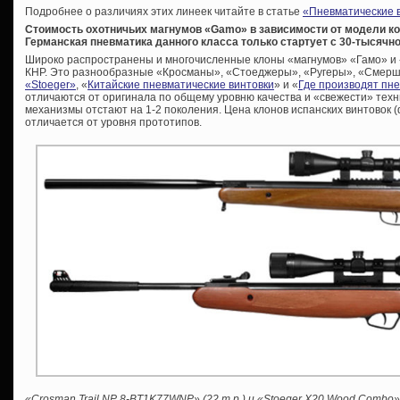
Подробнее о различиях этих линеек читайте в статье
«Пневматические в
Стоимость охотничьих магнумов «Gamo» в зависимости от модели кол
Германская пневматика данного класса только стартует с 30-тысячно
Широко распространены и многочисленные клоны «магнумов» «Гамо» и «
КНР. Это разнообразные «Кросманы», «Стоеджеры», «Ругеры», «Смерши» 
«Stoeger»
, «
Китайские пневматические винтовки
» и «
Где производят пн
отличаются от оригинала по общему уровню качества и «свежести» тех
механизмы отстают на 1-2 поколения. Цена клонов испанских винтовок (
отличается от уровня прототипов.
«Crosman Trail NP 8-BT1K77WNP» (22 т.р.) и «Stoeger X20 Wood Combo» 