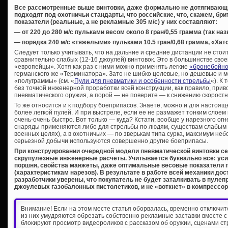
Все рассмотренные выше винтовки, даже формально не дотягивающи
подходят под охотничьи стандарты, что российские, что, скажем, бр
показатели (реальные, а не рекламные 305 м/с) у них составляют:
— от 220 до 280 м/с пульками весом около 8 гран/0,55 грамма (так 
— порядка 240 м/с «тяжелыми» пульками 10.5 гран/0,68 грамма, «Хат
Следует только учитывать, что на дальние и средние дистанции не сто
сравнительно слабых (12-16 джоулей) винтовок. Это в большинстве свое
«европейцы». Хотя как раз с ними можно применять легкие
«бронебойно
германского же «Терминатора». Зато не шибко целевые, но дешевые и м
«полуграммы» (см. «
Пули для пневматики и особенности стрельбы
«). К
без точной инженерной проработки всей конструкции, как правило, прив
пневматического оружия, а порой — не поверите — к снижению скоростн
То же относится и к подбору боеприпасов. Знаете, можно и для настоя
более легкой пулей. И при выстреле, если ее не размажет тонким слоем
очень-очень быстро. Вот только — куда? Кстати, вообще у нарезного ог
снаряды применяются либо для стрельбы по людям, существам слабым н
военных целях), а в охотничьих — по зверькам типа сурка, максимум не
серьезной добычи используются совершенно другие боеприпасы.
При конструировании очередной модели пневматической винтовки 
скрупулезные инженерные расчеты. Учитывается буквально все: уси
поршня, свойства манжеты, даже оптимальные весовые показатели 
(характеристикам нарезов). В результате в работе всей механики до
разработчики уверены, что покупатель не будет заталкивать в пулеп
джоулевых газобалонных пистолетиков, и не «воткнет» в компрессор
Внимание! Если на этом месте статья оборвалась, временно отключи
из них умудряются обрезать собственно рекламные заставки вместе с
блокируют просмотр видеороликов с рассказом об оружии, сценами ст