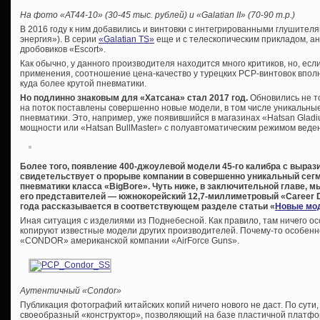
На фото «
AT44-10» (30-45 тыс. рублей) и «
Galatian
II» (70-90 т.р.)
В 2016 году к ним добавились и винтовки с интегрированными глушител
энергия»). В серии
«Galatian TS»
еще и с телескопическим прикладом, а
дробовиков «Escort».
Как обычно, у данного производителя находится много критиков, но, ес
применения, соотношение цена-качество у турецких PCP-винтовок вполн
куда более крутой пневматики.
Но подлинно знаковым для «Хатсана» стал 2017 год.
Обновились не т
на поток поставлены совершенно новые модели, в том числе уникальны
пневматики. Это, например, уже появившийся в магазинах «Hatsan Gladiu
мощности или «Hatsan BullMaster» с полуавтоматическим режимом веден
Более того, появление 400-джоулевой модели 45-го калибра с выраз
свидетельствует о прорыве компании в совершенно уникальный сег
пневматики класса «BigBore». Чуть ниже, в заключительной главе, м
его представителей — южнокорейский 12,7-миллиметровый «Career Dr
года рассказывается в соответствующем разделе статьи «
Новые мод
Иная ситуация с изделиями из Поднебесной. Как правило, там ничего ос
копируют известные модели других производителей. Почему-то особенн
«CONDOR» американской компании «AirForce Guns».
Аутентичный «Condor»
Публикация фотографий китайских копий ничего нового не даст. По сути
своеобразный «конструктор», позволяющий на базе пластичной платфо