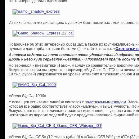
контейнеров дробью-«девяткой».
Из них на коротких дистанциях с успехом бьют ядовитых змей, перепело
Подробнее об этих интересных образцах, а также их крупнокалиберных 
пулями и даже арбалетными болтами (!), читайте в статье «
Охотничьи п
А совсем недавно на свет появился вовсе удивительный образец 
Дробь у него куда серьезнее «девятки» и позволяет брать добычу п
Но вернемся к пневматике «Гамо». Наряду со сравнительно дорогими м
бюджетные серии «магнумов», например, «Big Cat». По ТТХ они ничем не
10 тыс. рублей) удерживается на уровне китайских и турецких клонов и а
«Gamo Big Cat 1000»
У испанцев есть также линейка винтовок с
подствольным взводом
. Здес
которая все равно соответствует классу «магнум», и выше кучность, что 
Выпускаются они в различных вариантах исполнения — дереве и полиме
некоторые из дорогих моделей идут с предустановленной фирменной га
«Gamo Big Cat CF-S» (12 тысяч рублей) и «Gamo CFR Whisper IGT» (22 т