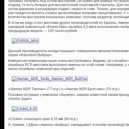
«резика» получить под сотню выстрелов. Он нужен для ровных по скоро
подряд, то есть больше для высокоточной спортивной стрельбы. Для о
затем давление в резервуаре падает, скорости тоже. Точнее, для пораже
уже придется вносить сложно вычисляемые поправки прицеливания. У 
количество выстрелов изначально невелико, поэтому редуктор необходи
В этом же ряду стоят винтовки других производителей из Европы, Амер
зарядный компактный «Evanix Max» калибра 4,5 мм в испольнении «bull
предыдущую модель — 105 тысяч рублей.
Данный производитель иногда поражает совершенно механистическими 
серии «Rainstorm Bullpup».
Компактная компоновка ныне очень востребована. Видимо, не случайно
серийных PCP-винтовок выполнено именно по этой схеме. Например, у
около половины номенклатуры изделий:
«Ataman M2R Тактик» (77 т.р.) и «Ataman M2R Булл-пап» (70 т.р.)
Похожая ситуация у компании «Калибр», широко известной своим брендо
«Horhe-Jager».
«Cricket» стандарт орех 6,35 мм (90 т.р.)
А, скажем, «ЭДган» именно «bullpup» закладывает в основу производств