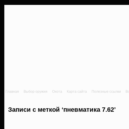
Главная
Выбор оружия
Охота
Карта сайта
Полезные ссылки
В
Записи с меткой ‘пневматика 7.62’