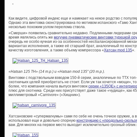
Как видите, цифровой индекс еще и намекает на некое родство с попу
Однако эта винтовка сконструирована по мотивом испанского «Гамо Хан
несколько похожим узлом перелома ствола.
«Смерши» появились сравнительно недавно. Подлинными лидерами ср
время являлись опять же
могучие пневматические винтовки турецкой о
очередь не особо кучная из-за особенностей несбалансированной меха
вариантах исполнения, а также её старший брат, аналогичный по конст
качеству изготовления, а также объему компрессора «
Хатсан mod 135
«.
«Hatsan 125 TH» (14 т.р.) и «Hatsan mod 135″ (20 т.р.).
Винтовки с подствольным взводом 150-й серии, аналогичные по ТТХ топ
охотничьих целей приобретать не стоит. Если уж так хочется «мощи», то
более, что компания начала выпуск винтовок
серии «135QE» с интегрир
плюс для охотника Среди них присутствует даже такое «чудище», как 4
миллиметровый «Carnivore» («Хищник»).
Хатсановские «супермагнумы» сами по себе не очень точное оружие, а 
использовал еще и довольно спорную
конструкцию с «продольно-сколь
вам. Для многих на первое место выходит исключительно грозный облик 