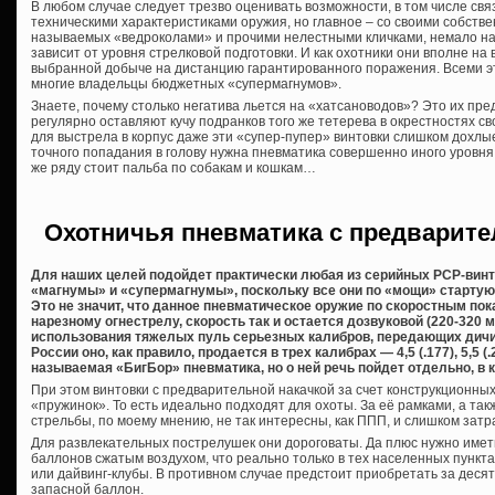
В любом случае следует трезво оценивать возможности, в том числе свя
техническими характеристиками оружия, но главное – со своими собстве
называемых «ведроколами» и прочими нелестными кличками, немало на
зависит от уровня стрелковой подготовки. И как охотники они вполне на 
выбранной добыче на дистанцию гарантированного поражения. Всеми 
многие владельцы бюджетных «супермагнумов».
Знаете, почему столько негатива льется на «хатсановодов»? Это их пре
регулярно оставляют кучу подранков того же тетерева в окрестностях сво
для выстрела в корпус даже эти «супер-пупер» винтовки слишком дохлы
точного попадания в голову нужна пневматика совершенно иного уровня,
же ряду стоит пальба по собакам и кошкам…
Охотничья пневматика с предварите
Для наших целей подойдет практически любая из серийных PCP-винто
«магнумы» и «супермагнумы», поскольку все они по «мощи» стартуют
Это не значит, что данное пневматическое оружие по скоростным по
нарезному огнестрелу, скорость так и остается дозвуковой (220-320 
использования тяжелых пуль серьезных калибров, передающих дичи
России оно, как правило, продается в трех калибрах — 4,5 (.177), 5,5 (.
называемая «БигБор» пневматика, но о ней речь пойдет отдельно, в к
При этом винтовки с предварительной накачкой за счет конструкционны
«пружинок». То есть идеально подходят для охоты. За её рамками, а та
стрельбы, по моему мнению, не так интересны, как ППП, и слишком затр
Для развлекательных пострелушек они дороговаты. Да плюс нужно имет
баллонов сжатым воздухом, что реально только в тех населенных пункт
или дайвинг-клубы. В противном случае предстоит приобретать за десят
запасной баллон.