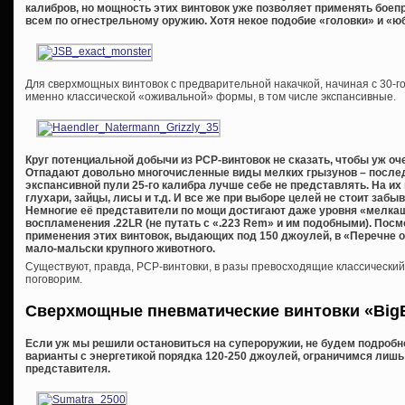
калибров, но мощность этих винтовок уже позволяет применять бое
всем по огнестрельному оружию. Хотя некое подобие «головки» и «юб
Для сверхмощных винтовок с предварительной накачкой, начиная с 30-го
именно классической «оживальной» формы, в том числе экспансивные.
Круг потенциальной добычи из
PCP-винтовок не сказать, чтобы уж оч
Отпадают довольно многочисленные виды мелких грызунов – послед
экспансивной пули 25-го калибра лучше себе не представлять. На их
глухари, зайцы, лисы и т.д. И все же при выборе целей не стоит забы
Немногие её представители по мощи достигают даже уровня «мелкаш
воспламенения .22
LR (не путать с «.223
Rem» и им подобными). Посмо
применения этих винтовок, выдающих под 150 джоулей, в «Перечне о
мало-мальски крупного животного.
Существуют, правда, PCP-винтовки, в разы превосходящие классический
поговорим.
Сверхмощные пневматические винтовки «
Big
Если уж мы решили остановиться на супероружии, не будем подроб
варианты с энергетикой порядка 120-250 джоулей, ограничимся лишь
представителя.