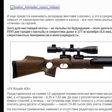
И еще придется накачивать резервуар винтовки («резик»), а это в средне
зависит от характеристик самого оружия и насоса – все они очень разн
«плинка» за сараем.
Зато для настоящей охоты – не пальбы по бурундукам – поле деяте
ППП дистанции стрельбы и энергетика даже в 177-м калибре (4,5 мм
сверхтяжелых боеприпасов и многозарядность.
«FX Royale 400»
Представленная на снимке 12-зарядная пневматическая винтовка как раз 
мм), а «старшие» версии – 6,35 и 7,62 мм. Да еще с регулятором мощнос
бумаге стреляй, а хочешь – на тетерева иди, благо точность у этого швед
платить цену десяти «Смершей» — около 70-80 тысяч (без учета стоимо
На охотничье применение намекает и отсутствие редуктора на младшей