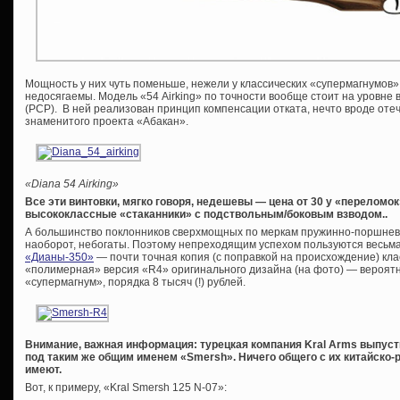
Мощность у них чуть поменьше, нежели у классических «супермагнумов»
недосягаемы. Модель «54 Airking» по точности вообще стоит на уровне 
(PCP). В ней реализован принцип компенсации отката, нечто вроде оте
знаменитого проекта «Абакан».
«
Diana 54 Airking»
Все эти винтовки, мягко говоря, недешевы — цена от 30 у «переломок
высококлассные «стаканники» с подствольным/боковым взводом..
А большинство поклонников сверхмощных по меркам пружинно-поршнев
наоборот, небогаты. Поэтому непреходящим успехом пользуются весьм
«Дианы-350»
— почти точная копия (с поправкой на происхождение) кла
«полимерная» версия «R4» оригинального дизайна (на фото) — вероят
«супермагнум», порядка 8 тысяч (!) рублей.
Внимание, важная информация: турецкая компания Kral Arms выпуст
под таким же общим именем «Smersh». Ничего общего с их китайско
имеют.
Вот, к примеру, «Kral Smersh 125 N-07»: