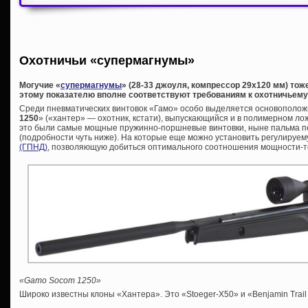
Охотничьи «супермагнумы»
Могучие «
супермагнумы
» (28-33 джоуля, компрессор 29х120 мм) то
этому показателю вполне соответствуют требованиям к охотничьем
Среди пневматических винтовок «Гамо» особо выделяется основоположн
1250
» («хантер» — охотник, кстати), выпускающийся и в полимерном лож
это были самые мощные пружинно-поршневые винтовки, ныне пальма п
(подробности чуть ниже). На которые еще можно установить регулируе
(ГПНД)
, позволяющую добиться оптимального соотношения мощности-т
«Gamo Socom 1250»
Широко известны клоны «Хантера». Это «Stoeger-X50» и «Benjamin Trail