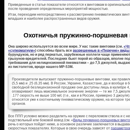
Приведенные в статье показатели относятся к винтовкам в оригинально
после проведения определенных мероприятий мощностью.
Итак, переходим непосредственно к рассмотрению пневматических винт
младших и наиболее распространенных видов оружия.
Охотничья пружинно-поршневая 
Она широко используется во всем мире. У нас такие винтовки (см.
«Чт
«супермагнум»
) способны брать все
разрешенные в «Перечне» виды
бурундуков, но и ряд пернатых, зарубежные коллеги чаще применяю
грызунов-вредителей. Последних бьют порой из образцов, вполне п
требования для нелицензионной пневматики – до 7,5 джоулей, выдаю
из пистолетов, вроде нашего МР-53М.
Производители выпускают пружинно-поршневые винтовки, как правило, 
(5,5 мм) и .25 (6,35 мм). В России, Украине, Казахстане, да и вообще в
свободной безлицензионной продаже они доступны лишь в калибре 4,
оговаривают лишь максимальное значение энергии — те же 7,5 джоул
.177 скорость не выше 100 м/с (т.е., как и в России, примерно 3 джоул
относятся уже к охотничьему пневматическому оружию, на которое т
органов.
Все ППП условно можно разделить на оружие с переломом ствола и с 
подствольный или боковой взвод (см. «
Виды пружинно-поршневых винто
речь о которых пойдет ниже, а основное различие заключается в выдава
скоростных показателях. Которые в свою очередь зависят от
параметров