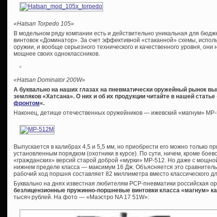
«Hatsan Torpedo 105»
В модельном ряду компании есть и действительно уникальная для бюдж
винтовок «Доминатор». За счет эффективной «стаканной» схемы, испол
оружии, и вообще серьезного технического и качественного уровня, они 
мощнее своих одноклассников.
«Hatsan Dominator 200W»
А буквально на наших глазах на пневматически оружейный рынок в
земляков «Хатсана». О них и об их продукции читайте в нашей статье 
фронтом
«.
Наконец, детище отечественных оружейников — ижевский «магнум» МР
Выпускается в калибрах 4,5 и 5,5 мм, но приобрести его можно только 
установленным порядком (охотники в курсе). По сути, ничем, кроме боев
«гражданских» версий старой доброй «мурки» МР-512. Но даже с мощно
нижнем пределе класса — максимум 16 Дж. Объясняется это сравнител
рабочий ход поршня составляет 82 миллиметра вместо классического дл
Буквально на днях известная любителям PCP-пневматики российская о
безлицензионные пружинно-поршневые винтовки класса «магнум» ка
тысяч рублей. На фото — «Маэстро NA 17 51W»: