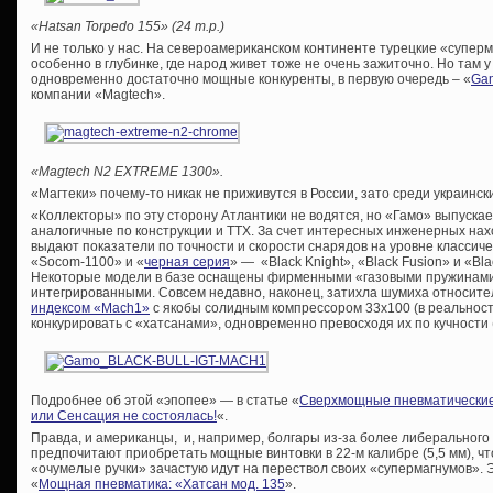
«Hatsan Torpedo 155» (24 т.р.)
И не только у нас. На североамериканском континенте турецкие «супе
особенно в глубинке, где народ живет тоже не очень зажиточно. Но там 
одновременно достаточно мощные конкуренты, в первую очередь – «
Gam
компании «Magtech».
«Magtech N2 EXTREME 1300».
«Магтеки» почему-то никак не приживутся в России, зато среди украинс
«Коллекторы» по эту сторону Атлантики не водятся, но «Гамо» выпуска
аналогичные по конструкции и ТТХ. За счет интересных инженерных нах
выдают показатели по точности и скорости снарядов на уровне классиче
«Socom-1100» и «
черная серия
» — «Black Knight», «Black Fusion» и «Bla
Некоторые модели в базе оснащены фирменными «газовыми пружинами»
интегрированными. Совсем недавно, наконец, затихла шумиха относите
индексом «Mach1»
с якобы солидным компрессором 33х100 (в реальност
конкурировать с «хатсанами», одновременно превосходя их по кучности 
Подробнее об этой «эпопее» — в статье «
Сверхмощные пневматические 
или Сенсация не состоялась!
«.
Правда, и американцы, и, например, болгары из-за более либерального
предпочитают приобретать мощные винтовки в 22-м калибре (5,5 мм), ч
«очумелые ручки» зачастую идут на перествол своих «супермагнумов». Эт
«
Мощная пневматика: «Хатсан мод. 135
».