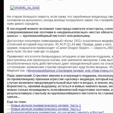
Не открою большого секрета, если скажу, что зарубежные владельцы св
основном на выпускного, иногда вообще полуручного зверя. На «трофе
хуже дикого сородича.
В последний момент вспомнил таки представителя огнестрела, сопос
североамериканские охотники в «медвежьеопасных» местах обязател
шанса» — крупнокалиберный пистолет или револьвер.
Достаточно популярен семизарядный «Кольт 1911» в различных модифи
столетней историей под патрон .45 ACP (11,43 мм). Правда, даже у него,
оружия, показатели превосходят «Career Dragon Slayer» — скорость 260
весе пули. Но все-таки где-то рядом.
Применяют его в почти безвыходных ситуациях атаки гризли-подранка, 
расстреляны или произошла осечка, или заклинило механизм. Семь вып
безоболочечных пуль действительно дают определенный шанс на спасе
«стопперов» заокеанские стрелки предпочитают куда более мощные .454 
Magnum (см. «
Крупнокалиберное стрелковое оружие, или «Нам нужна 
Пара замечаний. Стреляют именно в атакующего подранка, поскольк
по проявляющему признаки агрессии «целому» медведю, который ещё 
случае возможен предупредительный выстрел в воздух, в землю, воду,
Вероятность, проявив выдержку, остаться в живых намного выше, не
можно только позавидовать психофизической подготовке охотника, к
результативную стрельбу из крупнокалиберного пистолета по стре
гризли…
Еще по теме:
—
Новые модели пневматического оружия. Часть 1
—
Новые модели пневматического оружия. Часть 2
—
Крупнокалиберная пневматика: что ее может ожидать в России?