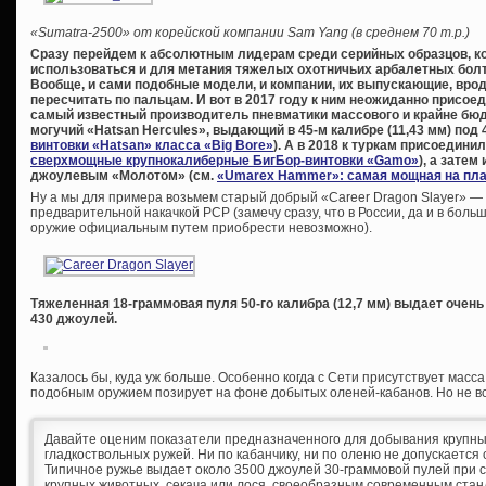
«Sumatra-2500» от корейской компании Sam Yang (в среднем 70 т.р.)
Сразу перейдем к абсолютным лидерам среди серийных образцов, кото
использоваться и для метания тяжелых охотничьих арбалетных болто
Вообще, и сами подобные модели, и компании, их выпускающие, вро
пересчитать по пальцам. И вот в 2017 году к ним неожиданно присое
самый известный производитель пневматики массового и крайне бюдж
могучий «Hatsan Hercules», выдающий в 45-м калибре (11,43 мм) под
винтовки «Hatsan» класса «Big Bore»
). А в 2018 к туркам присоедини
сверхмощные крупнокалиберные БигБор-винтовки «Gamo»
), а зате
джоулевым «Молотом» (см.
«Umarex Hammer»: самая мощная на пла
Ну а мы для примера возьмем старый добрый «Career Dragon Slayer» —
предварительной накачкой PCP (замечу сразу, что в России, да и в бол
оружие официальным путем приобрести невозможно).
Тяжеленная 18-граммовая пуля 50-го калибра (12,7 мм) выдает очен
430 джоулей.
Казалось бы, куда уж больше. Особенно когда с Сети присутствует масс
подобным оружием позирует на фоне добытых оленей-кабанов. Но не вс
Давайте оценим показатели предназначенного для добывания крупны
гладкоствольных ружей. Ни по кабанчику, ни по оленю не допускается 
Типичное ружье выдает около 3500 джоулей 30-граммовой пулей при ск
крупных животных, секача или лося, своеобразным современным стан