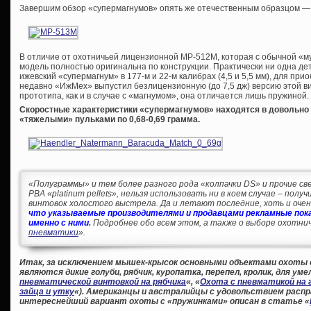
Завершим обзор «супермагнумов» опять же отечественным образцом —
В отличие от охотничьей лицензионной МР-512М, которая с обычной «му
модель полностью оригинальна по конструкции. Практически ни одна д
ижевский «супермагнум» в 177-м и 22-м калибрах (4,5 и 5,5 мм), для п
недавно «ИжМех» выпустил безлицензионную (до 7,5 дж) версию этой 
прототипа, как и в случае с «магнумом», она отличается лишь пружиной.
Скоростные характеристики «супермагнумов» находятся в довольно у
«тяжелыми» пульками по 0,68-0,69 грамма.
«Полуграммы» и тем более разного рода «колпачки DS» и прочие све
PBA «platinum pellets», нельзя использовать ни в коем случае – пол
винтовок холостого выстрела. Да и летают последние, хоть и очень
что указываемые производителями и продавцами рекламные пока
именно с ними
.
Подробнее обо всем этом, а также о выборе охотнич
пневматики
».
Итак, за исключением мышек-крысок основными объектами охоты
являются дикие голуби, рябчик, куропатка, перепел, кролик, для уме
пневматической винтовкой на рябчика
«, «
Охота с пневматикой на 
зайца и утку
«). Американцы и австралийцы с удовольствием распр
интереснейший вариант охоты с «пружинками» описан в статье «