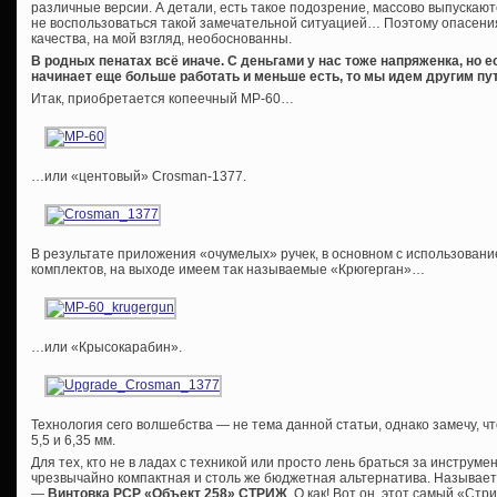
различные версии. А детали, есть такое подозрение, массово выпускаютс
не воспользоваться такой замечательной ситуацией… Поэтому опасения
качества, на мой взгляд, необоснованны.
В родных пенатах всё иначе. С деньгами у нас тоже напряженка, но е
начинает еще больше работать и меньше есть, то мы идем другим пут
Итак, приобретается копеечный МР-60…
…или «центовый» Crosman-1377.
В результате приложения «очумелых» ручек, в основном с использован
комплектов, на выходе имеем так называемые «Крюгерган»…
…или «Крысокарабин».
Технология сего волшебства — не тема данной статьи, однако замечу, ч
5,5 и 6,35 мм.
Для тех, кто не в ладах с техникой или просто лень браться за инструме
чрезвычайно компактная и столь же бюджетная альтернатива. Называет
—
Винтовка РСР «Объект 258» СТРИЖ
. О как! Вот он, этот самый «Ст