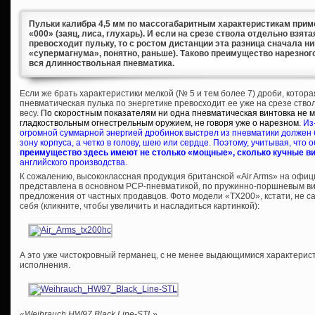
Пульки калибра 4,5 мм по массогабаритным характеристикам приме
«000» (заяц, лиса, глухарь). И если на срезе ствола отдельно взят
превосходит пульку, то с ростом дистанции эта разница сначала ни
«супермагнума», понятно, раньше). Таково преимущество нарезного
вся длинноствольная пневматика.
Если же брать характеристики мелкой (№ 5 и тем более 7) дроби, котора
пневматическая пулька по энергетике превосходит ее уже на срезе ств
весу.
По скоростным показателям ни одна пневматическая винтовка не 
гладкоствольным огнестрельным оружием, не говоря уже о нарезном.
Из
огромной суммарной энергией дробинок выстрел из пневматики должен 
зону корпуса, а четко в голову, шею или сердце. Поэтому, учитывая, что 
преимущество здесь имеют не столько «мощные», сколько кучные в
английского производства.
К сожалению, высококлассная продукция британской «Air Arms» на офи
представлена в основном PCP-пневматикой, по пружинно-поршневым ви
предложения от частных продавцов. Фото модели «TX200», кстати, не са
себя (кликните, чтобы увеличить и насладиться картинкой):
А это уже чистокровный германец, с не менее выдающимися характеристи
исполнения.
«Weihrauch HW97 Black Line-STL»