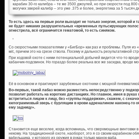
карабин 30-го калибра – те же 3500 джоулей, но при скорости под 80
могучих зверей калибр – это уже .375 и более, энергетика за 5 тысяч 
То есть здесь на первые роли выходит не только энергия, которой и т
не будет никаких разрушительных «временных пульсирующих полост
огнестрела, всё ограничится гематомой, то есть синяком.
Со скоростными показателями у «БигБор» как раз и проблемы. Пуля из «
м/с, причем это на срезе ствола. Посему и дальность результативной стр
При ходовой охоте с ними потенциальной добычей видится что-то вроде 
кабанчик-подсвинок. Но гораздо более реальна все же засидка, вроде м
Её в основном и практикуют зарубежные охотники с мощной пневматикой
Во-первых, такой лабаз можно разместить непосредственно у подко
позволит работать на коротких дистанциях. Но главное, имея в руках
встретиться лицом к лицу, без «группы поддержки», скажем, с секачо
килограммовый зверь с бурлящим в крови адреналином наконец-то о
ему задницу».
Становится еще веселее, когда вспомнишь, что сверхмощные винтовки в
некому. На традиционной охоте, наоборот, это я со своим карабином обя
вабельщика, у которого из оружия в руках только манок-ваба.