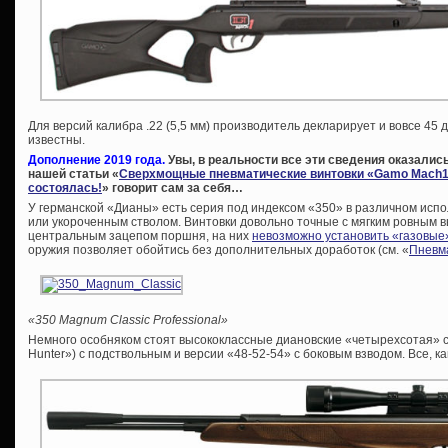
Для версий калибра .22 (5,5 мм) производитель декларирует и вовсе 45 
известны.
Дополнение 2019 года.
Увы, в реальности все эти сведения оказались
нашей статьи «
Сверхмощные пневматические винтовки «Gamo Mach1»
состоялась!
» говорит сам за себя…
У германской «Дианы» есть серия под индексом «350» в различном испо
или укороченным стволом. Винтовки довольно точные с мягким ровным вы
центральным зацепом поршня, на них
невозможно установить «газовые
оружия позволяет обойтись без дополнительных доработок (см. «
Пневма
«350 Magnum Classic Professional»
Немного особняком стоят высококлассные диановские «четырехсотая» се
Hunter») с подствольным и версии «48-52-54» c боковым взводом. Все, ка