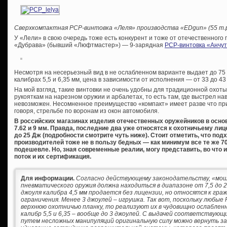
Сверхкомпактная
PCP-винтовка «Леля» производства «
EDgun» (55 т.р
У «Лели» в свою очередь тоже есть конкурент и тоже от отечественного
«Дубрава» (бывший «Люфтмастер») — 9-зарядная
PCP-винтовка «Анчут
Несмотря на несерьезный вид в не ослабленном варианте выдает до 75 
калибрах 5,5 и 6,35 мм, цена в зависимости от исполнения — от 33 до 43
На мой взгляд, такие винтовки не очень удобны для традиционной охоты
рукояткам на нарезном оружии и арбалетах, то есть там, где выстрел на
невозможен. Несомненное преимущество «компакт» имеет разве что пр
говоря, стрельбе по воронам из окон автомобиля.
В российских магазинах изделия отечественных оружейников в основно
7.62 и 9 мм. Правда, последние два уже относятся к охотничьему 
до 25 Дж (подробности смотрите чуть ниже). Стоит отметить, что по
производителей тоже не в пользу бедных — как минимум все те же 70
подешевле. Но, зная современные реалии, могу представить, во что 
поток и их сертификация.
Для информации.
Согласно действующему законодательству, «мо
пневматического оружия должна находиться в диапазоне от 7,5 до 2
джоуля калибра 4,5 мм продается без лицензии, но относятся к гр
ограничения. Менее 3 джоулей – игрушка. Так вот, поскольку любы
верхнюю охотничью планку, то реализуют их в чудовищно ослабленно
калибр 5,5 и 6,35 – вообще до 3 джоулей. С выдачей соответствую
путем несложных манипуляций оригинальную силу можно вернуть за