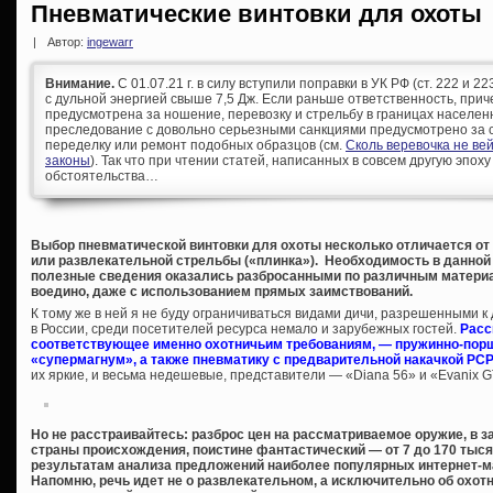
Пневматические винтовки для охоты
|
Автор:
ingewarr
Внимание.
С 01.07.21 г. в силу вступили поправки в УК РФ (ст. 222 и 
с дульной энергией свыше 7,5 Дж. Если раньше ответственность, при
предусмотрена за ношение, перевозку и стрельбу в границах населен
преследование с довольно серьезными санкциями предусмотрено за с
переделку или ремонт подобных образцов (см.
Сколь веревочка не ве
законы
). Так что при чтении статей, написанных в совсем другую эпоху
обстоятельства…
Выбор пневматической винтовки для охоты несколько отличается от
или развлекательной стрельбы («плинка»). Необходимость в данной 
полезные сведения оказались разбросанными по различным материа
воедино, даже с использованием прямых заимствований.
К тому же в ней я не буду ограничиваться видами дичи, разрешенными 
в России, среди посетителей ресурса немало и зарубежных гостей.
Расс
соответствующее именно охотничьим требованиям, — пружинно-порш
«супермагнум», а также пневматику с предварительной накачкой PCP
их яркие, и весьма недешевые, представители — «Diana 56» и «Evanix 
Но не расстраивайтесь: разброс цен на рассматриваемое оружие, в за
страны происхождения, поистине фантастический — от 7 до 170 тыс
результатам анализа предложений наиболее популярных интернет-маг
Напомню, речь идет не о развлекательном, а исключительно об охотн