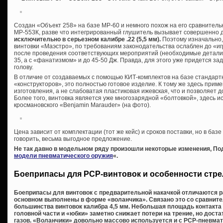
Создан «Объект 258» на базе МР-60 и немного похож на его сравнител
МР-553К, разве что интегрированный глушитель вызывает совершенно 
исключительно в серьезном калибре .22 (5,5 мм).
Поэтому изначально,
винтовки «Маэстро», по требованиям законодательства ослаблен до «и
после проведения соответствующих мероприятий (необходимые детали и
35, а с «фанатизмом» и до 45-50 Дж. Правда, для этого уже придется зад
голову.
В отличие от создаваемых с помощью КИТ-комплектов на базе стандарт
«конструкторов», это полностью готовое изделие. К тому же здесь прим
изготовления, а не слабоватая пластиковая ижевская, что и позволяет 
Более того, винтовка является уже многозарядной «болтовкой», здесь 
кросмановского «Benjamin Marauder» (на фото).
Цена зависит от комплектации (тот же кейс) и сроков поставки, но в базе
говорить, весьма выгодное предложение.
Не так давно в модельном ряду произошли некоторые изменения, Под
модели пневматического оружия
«.
Боеприпасы для PCP-винтовок и особенности стр
Боеприпасы для винтовок с предварительной накачкой отличаются р
основном выполнены в форме «воланчика». Связано это со сравнит
большинства винтовок калибра 4,5 мм. Небольшая площадь контакта 
головной части и «юбки» заметно снижает потери на трение, но дост
газов. «Воланчики» довольно массово используется и с PCP-пневматико