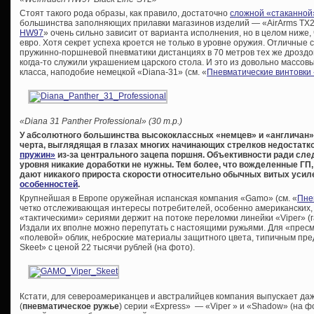
Стоят такого рода образы, как правило, достаточно
сложной «стаканной
большинства заполняющих прилавки магазинов изделий — «AirArms TX20
HW97
» очень сильно зависит от варианта исполнения, но в целом ниже, 
евро. Хотя секрет успеха кроется не только в уровне оружия. Отличные
пружинно-поршневой пневматики дистанциях в 70 метров тех же дроздов
когда-то служили украшением царского стола. И это из довольно массов
класса, наподобие немецкой «Diana-31» (см. «
Пневматические винтовки
«Diana 31 Panther Professional» (30 т.р.)
У абсолютного большинства высококлассных «немцев» и «англичан»
черта, выглядящая в глазах многих начинающих стрелков недостат
пружин»
из-за центрального зацепа поршня. Объективности ради след
уровня никакие доработки не нужны. Тем более, что вожделенные ГП
дают никакого прироста скорости относительно обычных витых уси
особенностей
.
Крупнейшая в Европе оружейная испанская компания «Gamo» (см. «
Пне
четко отслеживающая интересы потребителей, особенно американских,
«тактическими» сериями держит на потоке переломки линейки «Viper» (
Издали их вполне можно перепутать с настоящими ружьями. Для «пре
«полевой» облик, неброские материалы защитного цвета, типичным пре
Skeet» с ценой 22 тысячи рублей (на фото).
Кстати, для североамериканцев и австралийцев компания выпускает да
(
пневматическое ружье
) серии «Express» — «Viper » и «Shadow» (на 