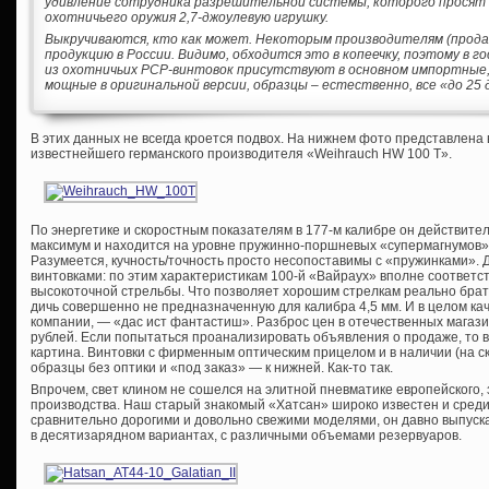
удивление сотрудника разрешительной системы, которого просят 
охотничьего оружия 2,7-джоулевую игрушку.
Выкручиваются, кто как может. Некоторым производителям (прода
продукцию в России. Видимо, обходится это в копеечку, поэтому в
из охотничьих PCP-винтовок присутствуют в основном импортные, 
мощные в оригинальной версии, образцы – естественно, все «до 25 
В этих данных не всегда кроется подвох. На нижнем фото представлена
известнейшего германского производителя «Weihrauch HW 100 T».
По энергетике и скоростным показателям в 177-м калибре он действит
максимум и находится на уровне пружинно-поршневых «супермагнумов» 
Разумеется, кучность/точность просто несопоставимы с «пружинками». 
винтовками: по этим характеристикам 100-й «Вайраух» вполне соответст
высокоточной стрельбы. Что позволяет хорошим стрелкам реально брат
дичь совершенно не предназначенную для калибра 4,5 мм. И в целом кач
компании, — «дас ист фантастиш». Разброс цен в отечественных магази
рублей. Если попытаться проанализировать объявления о продаже, то
картина. Винтовки с фирменным оптическим прицелом и в наличии (на ск
образцы без оптики и «под заказ» — к нижней. Как-то так.
Впрочем, свет клином не сошелся на элитной пневматике европейского, 
производства. Наш старый знакомый «Хатсан» широко известен и среди
сравнительно дорогими и довольно свежими моделями, он давно выпускае
в десятизарядном вариантах, с различными объемами резервуаров.