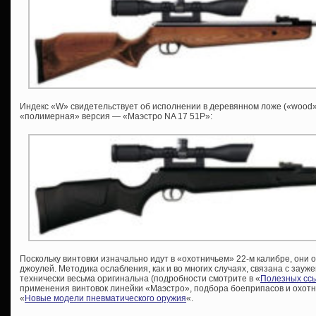
Индекс «W» свидетельствует об исполнении в деревянном ложе («wood»
«полимерная» версия — «Маэстро NA 17 51P»:
Поскольку винтовки изначально идут в «охотничьем» 22-м калибре, они
джоулей. Методика ослабления, как и во многих случаях, связана с зауж
технически весьма оригинальна (подробности смотрите в «
Полезных сс
применения винтовок линейки «Маэстро», подбора боеприпасов и охотн
«
Новые модели пневматического оружия
«.