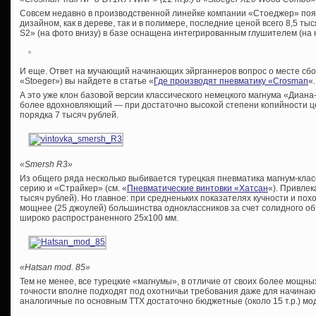
Совсем недавно в производственной линейке компании «Стоеджер» поя
дизайном, как в дереве, так и в полимере, последние ценой всего 8,5 ты
S2» (на фото внизу) в базе оснащена интегрированным глушителем (на 
И еще. Ответ на мучающий начинающих эйрганнеров вопрос о месте сборк
«Stoeger») вы найдете в статье «
Где производят пневматику «Crosman
«.
А это уже клон базовой версии классического немецкого магнума «Диан
более вдохновляющий — при достаточно высокой степени копийности це
порядка 7 тысяч рублей.
«Smersh R3»
Из общего ряда несколько выбивается турецкая пневматика магнум-клас
серию и «Страйкер» (см. «
Пневматические винтовки «Хатсан
«). Привлек
тысяч рублей). Но главное: при средненьких показателях кучности и п
мощнее (25 джоулей) большинства одноклассников за счет солидного о
широко распространенного 25х100 мм.
«Hatsan mod. 85»
Тем не менее, все турецкие «магнумы», в отличие от своих более мощны
точности вполне подходят под охотничьи требования даже для начинаю
аналогичные по основным ТТХ достаточно бюджетные (около 15 т.р.) мо