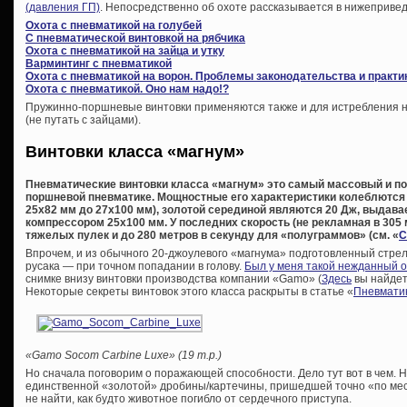
(давления ГП)
. Непосредственно об охоте рассказывается в нижепривед
Охота с пневматикой на голубей
С пневматической винтовкой на рябчика
Охота с пневматикой на зайца и утку
Варминтинг с пневматикой
Охота с пневматикой на ворон. Проблемы законодательства и практи
Охота с пневматикой. Оно нам надо!?
Пружинно-поршневые винтовки применяются также и для истребления не
(не путать с зайцами).
Винтовки класса «магнум»
Пневматические винтовки класса «магнум» это самый массовый и по
поршневой пневматике. Мощностные его характеристики колеблются 
25х82 мм до 27х100 мм), золотой серединой являются 20 Дж, выда
компрессором 25х100 мм. У последних скорость (не рекламная в 305 м
тяжелых пулек и до 280 метров в секунду для «полуграммов» (см. «
С
Впрочем, и из обычного 20-джоулевого «магнума» подготовленный стрел
русака — при точном попадании в голову.
Был у меня такой нежданный 
снимке внизу винтовки производства компании «Gamo» (
Здесь
вы найдет
Некоторые секреты винтовок этого класса раскрыты в статье «
Пневматик
«Gamo Socom Carbine Luxe» (19 т.р.)
Но сначала поговорим о поражающей способности. Дело тут вот в чем. Н
единственной «золотой» дробины/картечины, пришедшей точно «по мест
не найти, как будто животное погибло от сердечного приступа.