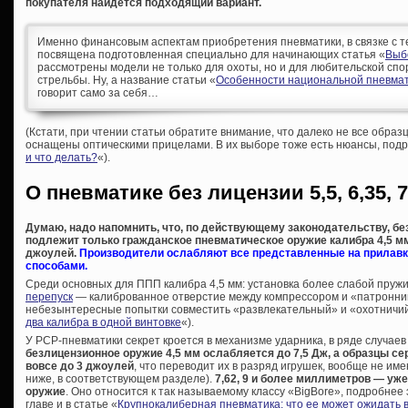
покупателя найдется подходящий вариант.
Именно финансовым аспектам приобретения пневматики, в связке с т
посвящена подготовленная специально для начинающих статья «
Выб
рассмотрены модели не только для охоты, но и для любительской спо
стрельбы. Ну, а название статьи «
Особенности национальной пневмат
говорит само за себя…
(Кстати, при чтении статьи обратите внимание, что далеко не все образ
оснащены оптическими прицелами. В их выборе тоже есть нюансы, подр
и что делать?
«).
О пневматике без лицензии 5,5, 6,35, 7
Думаю, надо напомнить, что, по действующему законодательству, б
подлежит только гражданское пневматическое оружие калибра 4,5 мм 
джоулей.
Производители ослабляют все представленные на прилавк
способами.
Среди основных для ППП калибра 4,5 мм: установка более слабой пру
перепуск
— калиброванное отверстие между компрессором и «патронник
небезынтересные попытки совместить «развлекательный» и «охотничий
два калибра в одной винтовке
«).
У PCP-пневматики секрет кроется в механизме ударника, в ряде случаев
безлицензионное оружие 4,5 мм ослабляется до 7,5 Дж, а образцы сер
вовсе до 3 джоулей
, что переводит их в разряд игрушек, вообще не и
ниже, в соответствующем разделе).
7,62, 9 и более миллиметров — уж
оружие
. Оно относится к так называемому классу «BigBore», подробнее
главе и в статье «
Крупнокалиберная пневматика: что ее может ожидать 