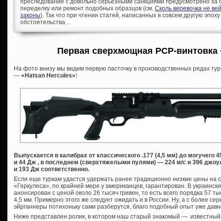
преследование с довольно серьезными санкциями предусмотрено за с
переделку или ремонт подобных образцов (см.
Сколь веревочка не ве
законы
). Так что при чтении статей, написанных в совсем другую эпоху
обстоятельства…
Первая сверхмощная PCP-винтовка
На фото внизу мы видим первую ласточку в производственных рядах тур
—
«Hatsan Hercules»:
Выпускается в калибрах от классического .177 (4,5 мм) до могучего 45
и 44 Дж , в последнем (сверхтяжелыми пулями) — 224 м/с и 396 джоу
и 193 Дж соответственно.
Если еще туркам удастся удержать ранее традиционно низкие цены на с
«Геркулеса», по крайней мере у американцев, гарантирован. В украинск
анонсирован с ценой около 26 тысяч гривен, то есть всего порядка 57 т
4,5 мм. Примерно этого же следует ожидать и в России. Ну, а с более 
эйрганнеры потихоньку сами разберутся, благо подобный опыт уже давн
Ниже представлен ролик, в котором наш старый знакомый — известны