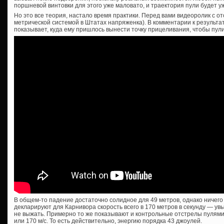
поршневой винтовки для этого уже маловато, и траектория пули будет уж
Но это все теория, настало время практики. Перед вами видеоролик с от
метрической системой в Штатах напряженка). В комментарии к результ
показывает, куда ему пришлось вынести точку прицеливания, чтобы пул
В общем-то падение достаточно солидное для 49 метров, однако ничего 
декларируют для Карнивора скорость всего в 170 метров в секунду — ув
не выжать. Примерно то же показывают и контрольные отстрелы пулями 44
или 170 м/с. То есть действительно, энергию порядка 43 джоулей.