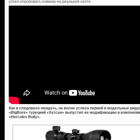
успел опробовать новинку на реальной охоте.
Как и следовало ожидать, на волне успеха первой в модельных ряд
«BigBore» турецкий «Хатсан» выпустил ее модификацию в компонов
«Hercules Bully».