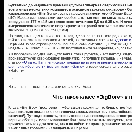
Буквально до недавнего времени крупнокалиберная сверхмощная Би
всего лишь нескольких компаний, в основном заокеанских, вроде «Q
южнокорейской «Shin Sung», выпускающей знаменитого «Убийцу Драко
(.50). Массовые производители особо в этот сегмент не совались, о
«воздушек» 177-м (4,5 мм) плюс «охотничьими» 5,5 да 6,35 мм. И ли
американском континенте популярности зверовой охоты с пневматик
калибры .30 (7,62) и .38/.357 (9 мм).
Но с каждым годом количество штатов, где разрешена такого рода охота,
койотов, но уже и на кабанов и оленей, все увеличивалось (см.
«Дорого и
Первыми на это отреагировали, понятно, сами американцы, тот же «Qu
модель «LA Outlaw .458». За ними подтянулись те же корейцы, но, опять-
А в последний год-два как будто некая стена рухнула, и вот некогда жи
производителей сверхмощной пневматики пополнили испанцы и немцы. 
статьях
«Umarex Hammer»: самая мощная на планете пневматическая в
крупнокалиберные БигБор-винтовки «Gamo»
, а герои сегодняшнего рас
«Hatsan».
Но сначала — немного о самом классе «Биг Бор».
Что такое класс «BigBore» в 
Класс «Биг Бор» (дословно — «большая скважина», то бишь ствол) в
сравнительно недавно, с появлением сверхмощных крупнокалиберны
накачкой). Тут надо сказать, что вытесненные впоследствии огнестр
первые образцы, использовавшие баллоны со сжатым воздухом, тож
применялись как для охоты, так и на войне. Например, знаменитая «
13-миллиметровыми (!) свинцовыми шарами.