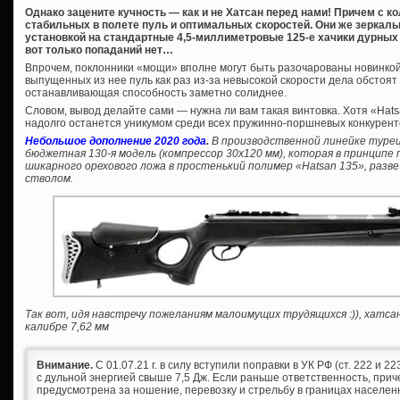
Однако зацените кучность — как и не Хатсан перед нами! Причем с 
стабильных в полете пуль и оптимальных скоростей. Они же зеркал
установкой на стандартные 4,5-миллиметровые 125-е хачики дурных п
вот только попаданий нет…
Впрочем, поклонники «мощи» вполне могут быть разочарованы новинко
выпущенных из нее пуль как раз из-за невысокой скорости дела обстоят 
останавливающая способность заметно солиднее.
Словом, вывод делайте сами — нужна ли вам такая винтовка. Хотя «Hats
надолго останется уникумом среди всех пружинно-поршневых конкурент
Небольшое дополнение 2020 года
.
В производственной линейке турец
бюджетная 130-я модель (компрессор 30х120 мм), которая в принцип
шикарного орехового ложа в простенький полимер «Hatsan 135», разв
стволом.
Так вот, идя навстречу пожеланиям малоимущих трудящихся :)), хатс
калибре 7,62 мм
Внимание.
С 01.07.21 г. в силу вступили поправки в УК РФ (ст. 222 и 
с дульной энергией свыше 7,5 Дж. Если раньше ответственность, при
предусмотрена за ношение, перевозку и стрельбу в границах населен