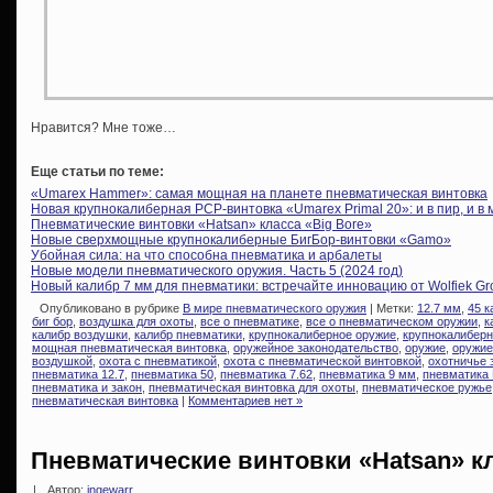
Нравится? Мне тоже…
Еще статьи по теме:
«Umarex Hammer»: самая мощная на планете пневматическая винтовка
Новая крупнокалиберная PCP-винтовка «Umarex Primal 20»: и в пир, и в 
Пневматические винтовки «Hatsan» класса «Big Bore»
Новые сверхмощные крупнокалиберные БигБор-винтовки «Gamo»
Убойная сила: на что способна пневматика и арбалеты
Новые модели пневматического оружия. Часть 5 (2024 год)
Новый калибр 7 мм для пневматики: встречайте инновацию от Wolfiek Gr
Опубликовано в рубрике
В мире пневматического оружия
| Метки:
12.7 мм
,
45 к
биг бор
,
воздушка для охоты
,
все о пневматике
,
все о пневматическом оружии
,
к
калибр воздушки
,
калибр пневматики
,
крупнокалиберное оружие
,
крупнокалибер
мощная пневматическая винтовка
,
оружейное законодательство
,
оружие
,
оружие
воздушкой
,
охота с пневматикой
,
охота с пневматической винтовкой
,
охотничье 
пневматика 12.7
,
пневматика 50
,
пневматика 7.62
,
пневматика 9 мм
,
пневматика
пневматика и закон
,
пневматическая винтовка для охоты
,
пневматическое ружье
пневматическая винтовка
|
Комментариев нет »
Пневматические винтовки «Hatsan» кл
|
Автор:
ingewarr