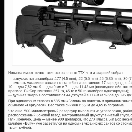
Новинка имеет точно такие же основные ТТХ, что и старший собрат:
— выпускается в калибрах .177 (4.5 mm), .22 (5.5 mm) ,25 (6.35 mm), .30 (7
— емкость магазинов зависит от калибра и составляет 17 зарядов для 4,5
10 — для 7,62 мм, 9 — для 9 мм и 7 — для 11,43 мм (последнее обстоятел
правило, БигБор-винтовки 357-го, 45-го и 50-го калибров однозарядны);
— дульная энергия составляет от 44 джоулей в 177-м калибре до 396 Дж 
При одинаковых стволах в 585 мм «Балли» по понятным причинам замет
обычного «Геркулеса». Вес также снижен с 5,9 кг до 4,65 килограмма.
Что еще. 500-миллилитровый резервуар выполнен из углеволокна, рабо
расположенный боковой взвод, настраиваемый двухступенчатый спуск, 
Ну и, конечно, цена — менее 900 долларов, что для класса Биг Бор весь
калибре «Bully» уже засветился на одном из украинских сайтов со стоим
тысяч рублей.