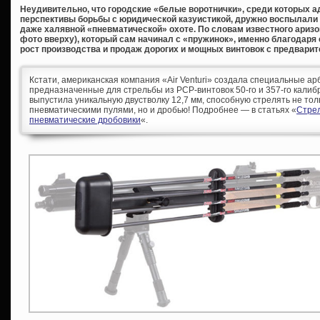
Неудивительно, что городские «белые воротнички», среди которых а
перспективы борьбы с юридической казуистикой, дружно воспылали 
даже халявной «пневматической» охоте. По словам известного аризо
фото вверху), который сам начинал с «пружинок», именно благодар
рост производства и продаж дорогих и мощных винтовок с предварит
Кстати, американская компания «Air Venturi» создала специальные а
предназначенные для стрельбы из PCP-винтовок 50-го и 357-го калибро
выпустила уникальную двустволку 12,7 мм, способную стрелять не то
пневматическими пулями, но и дробью! Подробнее — в статьях «
Стре
пневматические дробовики
«.