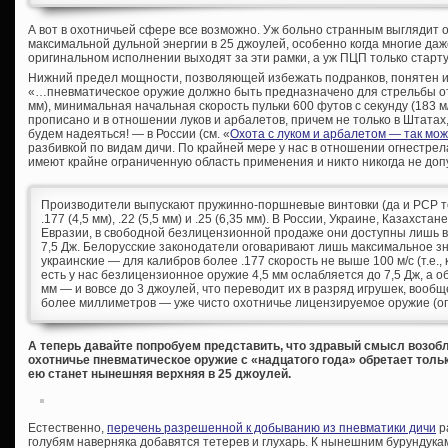
А вот в охотничьей сфере все возможно. Уж больно странным выглядит 
максимальной дульной энергии в 25 джоулей, особенно когда многие да
оригинальном исполнении выходят за эти рамки, а уж ПЦП только старту
Нижний предел мощности, позволяющей избежать подранков, понятен и 
«…пневматическое оружие должно быть предназначено для стрельбы от 
мм), минимальная начальная скорость пульки 600 футов с секунду (183 м/
прописано и в отношении луков и арбалетов, причем не только в Штатах, 
будем надеяться! — в России (см. «
Охота с луком и арбалетом — так мо
разбивкой по видам дичи. По крайней мере у нас в отношении огнестре
имеют крайне ограниченную область применения и никто никогда не допу
Производители выпускают пружинно-поршневые винтовки (да и PCP тож
.177 (4,5 мм), .22 (5,5 мм) и .25 (6,35 мм). В России, Украине, Казахст
Евразии, в свободной безлицензионной продаже они доступны лишь в 
7,5 Дж. Белорусские законодатели оговаривают лишь максимальное зн
украинские — для калибров более .177 скорость не выше 100 м/с (т.е., 
есть у нас безлицензионное оружие 4,5 мм ослабляется до 7,5 Дж, а о
мм — и вовсе до 3 джоулей, что переводит их в разряд игрушек, вообщ
более миллиметров — уже чисто охотничье лицензируемое оружие (опя
А теперь давайте попробуем представить, что здравый смысл возоб
охотничье пневматическое оружие с «надцатого года» обретает толь
ею станет нынешняя верхняя в 25 джоулей.
Естественно,
перечень разрешенной к добыванию из пневматики дичи
р
голубям наверняка добавятся тетерев и глухарь. К нынешним бурундукам