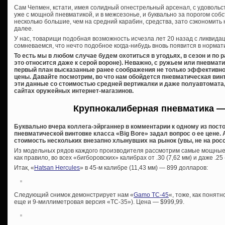
Сам Чепмен, кстати, имея солидный огнестрельный арсенал, с удоволь
уже с мощной пневматикой, и в межсезонье, и буквально за порогом собс
несколько большие, чем на средний карабин, средства, зато сэкономить н
далее.
У нас, товарищи подобная возможность исчезла лет 20 назад с ликвидац
сомневаемся, что нечто подобное когда-нибудь вновь появится в нормат
То есть мы в любом случае будем охотиться в угодьях, в сезон и по
это относится даже к серой вороне). Неважно, с ружьем или пневмати
первый план высказанные ранее соображения не только эффективност
цены. Давайте посмотрим, во что нам обойдется пневматическая винт
эти данные со стоимостью средней вертикалки и даже полуавтомата,
сайтах оружейных интернет-магазинов.
Крупнокалиберная пневматика —
Буквально вчера коллега-эйрганнер в комментарии к одному из посто
пневматической винтовке класса «Big Bore» задал вопрос о ее цене.
стоимость нескольких внезапно хлынувших на рынок (увы, не на росс
Из модельных рядов каждого производителя рассмотрим самые мощные в
как правило, во всех «бигборовских» калибрах от .30 (7,62 мм) и даже .25 (
Итак, «
Hatsan Hercules
» в 45-м калибре (11,43 мм) — 899 долларов:
Следующий снимок демонстрирует нам «
Gamo TC-45
«, тоже, как понятн
еще и 9-миллиметровая версия «TC-35»). Цена — $999,99.