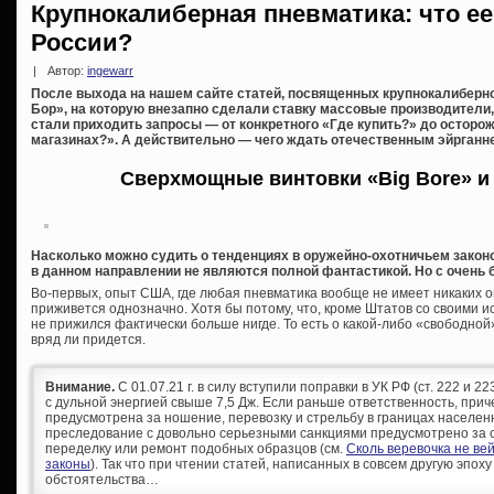
Крупнокалиберная пневматика: что е
России?
|
Автор:
ingewarr
После выхода на нашем сайте статей, посвященных крупнокалиберно
Бор», на которую внезапно сделали ставку массовые производители,
стали приходить запросы — от конкретного «Где купить?» до осторо
магазинах?». А действительно — чего ждать отечественным эйрганн
Сверхмощные винтовки «Big Bore» и
Насколько можно судить о тенденциях в оружейно-охотничьем закон
в данном направлении не являются полной фантастикой. Но с очень
Во-первых, опыт США, где любая пневматика вообще не имеет никаких о
приживется однозначно. Хотя бы потому, что, кроме Штатов со своими 
не прижился фактически больше нигде. То есть о какой-либо «свободно
вряд ли придется.
Внимание.
С 01.07.21 г. в силу вступили поправки в УК РФ (ст. 222 и 
с дульной энергией свыше 7,5 Дж. Если раньше ответственность, при
предусмотрена за ношение, перевозку и стрельбу в границах населен
преследование с довольно серьезными санкциями предусмотрено за с
переделку или ремонт подобных образцов (см.
Сколь веревочка не ве
законы
). Так что при чтении статей, написанных в совсем другую эпоху
обстоятельства…