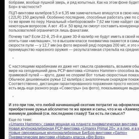
бобрами, вообще пушной зверь, и ряд копытных. Как на этом фоне буде
Бор» в частности?
ПЦП-винтовки калибров 5,5 и 6,35 мм замечательно впишутся в свою ни
(.22LR) 150 джоулей. Особенно последние, способные работать уже по с
то же время по перу. Начальный «бигборовский» 7,62 мм тоже найдет с
некоторым вопросом. А вот .45 и .50 вряд ли смогут составить конкуренц
пользователей ограничится лишь фанатами.
Почему так? Если 22-й, 25-й и даже 30-й калибр не будут иметь в своей
опять-таки «мелкашки», то в высшем классе пневматика окажется в самы
скорости пули — у 12,7 мм (на фото верхний ряд) порядка 200 м/с, и это
преимущество нарезного оружия — результативная стрельба на средних
С настоящими карабинами их даже нет смысла сравнивать, возьмем обы
мире на сегодняшний день PCP-винтовка «Umarex Hammer» способна вы
граммовой пулей — круто, даже не спорим! Вот только скоростные показа
Обычное дешевенькое ружье 12 калибра с аналогичным снарядом покаже
Соответственно, дистанции гарантированного поражения просто несопо
есть ведь еще разного рода «Совестры» (на фото), показывающие выда
И это при том, что любой начинающий охотник потратит на оформле
приобретение ружья абсолютно те же время и силы, что и на «Хаммер
минимум двойной (см. последнюю главу)! Так есть ли смысл?
Еще по теме:
«Umarex Hammer»: самая мощная на планете пневматическая винтовка
Новая крупнокалиберная PCP-винтовка «Umarex Primal 20»: и в пир, и в 
Новые сверхмощные крупнокалиберные БигБор-винтовки «Gamo»
Пневматические винтовки «Hatsan» класса «Big Bore»