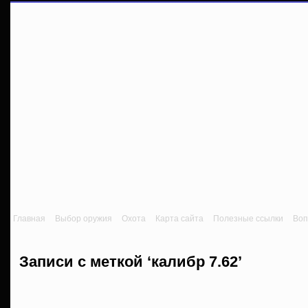
Главная
Выбор оружия
Охота
Карта сайта
Полезные ссылки
Воп
Записи с меткой ‘калибр 7.62’