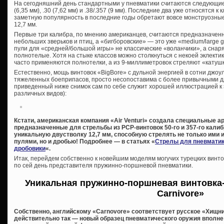
На сегодняшний день стандартными у пневматики считаются следующие кал
(6,35 мм), .30 (7,62 мм) и .38/.357 (9 мм). Последние два уже относятся к 
заметную популярность в последние годы обретают вовсе монструозные .4
12,7 мм.
Первые три калибра, по мнению американцев, считаются предназначенн
небольших зверьков и птиц, а «бигборовские» — это уже «medium/large 
пули для «средней/большой игры» не классические «воланчики», а снар
полнотелые. Хотя на стыке классов можно столкнуться с некоей эклектик
часто применяются полнотелки, а из 9-миллиметровок стреляют «катуш
Естественно, мощь винтовок «BigBore» с дульной энергией в сотни джоу
тяжеленных боеприпасов, просто несопоставима с более привычными д
приведенный ниже снимок сам по себе служит хорошей иллюстрацией к 
различных видов):
Кстати, американская компания «Air Venturi» создала специальные 
предназначенные для стрельбы из PCP-винтовок 50-го и 357-го калиб
уникальную двустволку 12,7 мм, способную стрелять не только ими
пулями, но и дробью! Подробнее — в статьях «
Стрелы для пневмати
дробовики
«.
Итак, перейдем собственно к новейшим моделям могучих турецких винто
по сей день представителя пружинно-поршневой пневматики.
Уникальная пружинно-поршневая винтовка
Carnivore»
Собственно, английскому «Carnovore» соответствует русское «Хищни
действительно так — новый образец пневматического оружия вполне