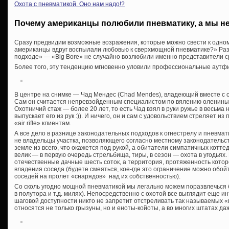
Охота с пневматикой. Оно нам надо!?
Почему американцы полюбили пневматику, а мы н
Сразу предвидим возможные возражения, которые можно свести к одно
американцы вдруг воспылали любовью к сверхмощной пневматике?» Разга
подходе» — «Big Bore» не случайно возлюбили именно представители с
Более того, эту тенденцию мгновенно уловили профессиональные аутф
В центре на снимке — Чад Мендес (Chad Mendes), владеющий вместе с о
Сам он считается непревзойденным специалистом по вялению оленины
Охотничий стаж — более 20 лет, то есть Чад взял в руки ружье в весьма
выпускает его из рук :)). И ничего, он и сам с удовольствием стреляет и
«air rifle» клиентам.
А все дело в разнице законодательных подходов к огнестрелу и пневма
не владельцы участка, позволяющего согласно местному законодательс
земле из всего, что окажется под рукой, а обитатели симпатичных котте
велик — в первую очередь стрельбища, тиры, в сезон — охота в угодьях.
отечественные дачные шесть соток, а территория, протяженность котор
владения соседа (будете смеяться, кое-где это ограничение можно обой
соседей на пролет «снарядов» над их собственностью).
Со сколь угодно мощной пневматикой мы легально можем поразвлечься 
в полутора и т.д. милях). Непосредственно с охотой все выглядит еще ин
шаговой доступности никто не запретит отстреливать так называемых «
относятся не только грызуны, но и еноты-койоты, а во многих штатах да