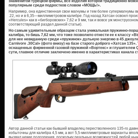
знаменитой турецкой фирмы, все изделия которой традиционно можн
популярным среди подростков словом «МОЩЬ!».
Например, она единственная свои магнумы и тем более супермагнумы вы
.22, но и в 6,35—миллиметровом калибре. Год назад Хатсан освоил про
«Hercules» как в «бигборовских» 7,62 и 9 мм, так и вовсе уж монструозном
соответствующий раздел данной статьи).
Но самым удивительным образцом стала уникальная пружинно-порш
калибра, то бишь 7,62 мм, что тоже позволило отнести ее к классу «
для нее невиданную среди «пружинок» дульную энергию в 45 джоуле
Carnivore .30Cal» (фото внизу) на базе старого доброго «Хатсан 135».
оснащенных фирменной газовой пружиной «Вортекс» и глушителем QE 
сути, главное отличие заключено именно в характеристиках канала с
Автор данной статьи как бывший владелец перестволенного 135-го давн
избыточны для калибра 4,5 мм, а вот 5,5-миллиметровые варианты вполн
вызвал некие подозрения, поскольку реальных возможностей любой ны