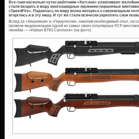
Все-таки насколько чутко работники «Хатсана» улавливают малейши
стали входить в моду многозарядные пружинно-поршневые винтовки 
«SpeedFire». Поднялась по миру волна интереса к сверхмощным ох
вторглись и в эту нишу. И тут же стали всячески укреплять свои пози
Вслед за «Хищником» и «Геркулесом», накопив необходимый опыт, хатс
провели модернизацию одной из самых своих популярных PCP-винтовок
линейка — «Hatsan BT65 Carnivore» (на фото).