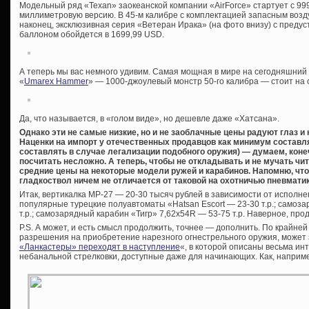
Модельный ряд «Texan» заокеанской компании «AirForce» стартует с 999,
миллиметровую версию. В 45-м калибре с комплектацией запасным возд
наконец, эксклюзивная серия «Ветеран Ирака» (на фото внизу) с преду
баллоном обойдется в 1699,99 USD.
А теперь мы вас немного удивим. Самая мощная в мире на сегодняшний
«
Umarex Hammer
» — 1000-джоулевый монстр 50-го калибра — стоит на 
Да, что называется, в «голом виде», но дешевле даже «Хатсана».
Однако эти не самые низкие, но и не заоблачные цены радуют глаз и
Наценки на импорт у отечественных продавцов как минимум составля
составлять в случае легализации подобного оружия) — думаем, коне
посчитать несложно. А теперь, чтобы не откладывать и не мучать чи
средние цены на некоторые модели ружей и карабинов. Напомню, чт
гладкоствол ничем не отличается от таковой на охотничью пневматик
Итак, вертикалка МР-27 — 20-30 тысяч рублей в зависимости от исполнен
популярные турецкие полуавтоматы «Hatsan Escort — 23-30 т.р.; самоз
т.р.; самозарядный карабин «Тигр» 7,62х54R — 53-75 т.р. Наверное, пр
P.S. А может, и есть смысл продолжить, точнее — дополнить. По крайней
разрешения на приобретение нарезного огнестрельного оружия, может
«Ланкастеры» переходят в наступление
«, в которой описаны весьма и
небанальной стрелковки, доступные даже для начинающих. Как, наприм