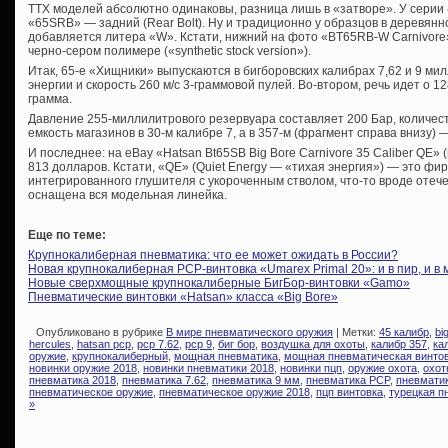
ТТХ моделей абсолютно одинаковы, разница лишь в «затворе». У серии «6
«65SRB» — задний (Rear Bolt). Ну и традиционно у образцов в деревянн
добавляется литера «W». Кстати, нижний на фото «BT65RB-W Carnivore»
черно-сером полимере («synthetic stock version»).
Итак, 65-е «Хищники» выпускаются в бигборовских калибрах 7,62 и 9 ми
энергии и скорость 260 м/с 3-граммовой пулей. Во-втором, речь идет о 12
грамма.
Давление 255-миллилитрового резервуара составляет 200 Бар, количест
емкость магазинов в 30-м калибре 7, а в 357-м (фрагмент справа внизу) —
И последнее: на eBay «Hatsan Bt65SB Big Bore Carnivore 35 Caliber QE» 
813 долларов. Кстати, «QE» (Quiet Energy — «тихая энергия») — это ф
интегрированного глушителя с укороченным стволом, что-то вроде оте
оснащена вся модельная линейка.
Еще по теме:
Крупнокалиберная пневматика: что ее может ожидать в России?
Новая крупнокалиберная PCP-винтовка «Umarex Primal 20»: и в пир, и в 
Новые сверхмощные крупнокалиберные БигБор-винтовки «Gamo»
Пневматические винтовки «Hatsan» класса «Big Bore»
Опубликовано в рубрике
В мире пневматического оружия
| Метки:
45 калибр
,
bi
hercules
,
hatsan pcp
,
pcp 7.62
,
pcp 9
,
биг бор
,
воздушка для охоты
,
калибр 357
,
ка
оружие
,
крупнокалиберный
,
мощная пневматика
,
мощная пневматическая винто
новинки оружие 2018
,
новинки пневматики 2018
,
новинки пцп
,
оружие охота
,
охот
пневматика 2018
,
пневматика 7.62
,
пневматика 9 мм
,
пневматика PCP
,
пневмати
пневматическое оружие
,
пневматическое оружие 2018
,
пцп винтовка
,
турецкая п
»