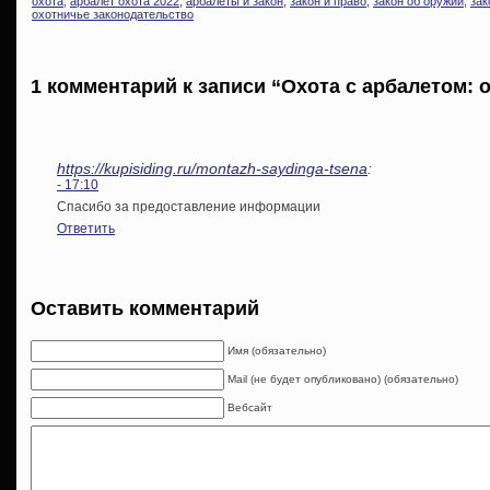
охота
,
арбалет охота 2022
,
арбалеты и закон
,
закон и право
,
закон об оружии
,
зак
охотничье законодательство
1 комментарий к записи “Охота с арбалетом: о
https://kupisiding.ru/montazh-saydinga-tsena
:
- 17:10
Спасибо за предоставление информации
Ответить
Оставить комментарий
Имя (обязательно)
Mail (не будет опубликовано) (обязательно)
Вебсайт