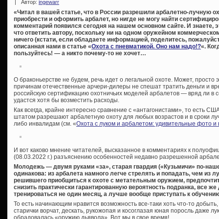
|
Автор:
ingewarr
«Читал в вашей статье, что в России разрешили арбалетно-лучную ох
приобрести и оформить арбалет, но нигде не могу найти сертифици
комментарий появился сегодня на нашем основном сайте. И знаете, эт
что ответить автору, поскольку ни на одном оружейном коммерческо
ничего (кстати, если обладаете информацией, поделитесь, пожалуйст
описанная нами в статье «
Охота с пневматикой. Оно нам надо!?
«. Ког
пользуйтесь! — а никто почему-то не хочет…
О браконьерстве не будем, речь идет о легальной охоте. Может, просто эп
причинам отечественные арчери-дилеры не спешат тратить деньги и в
российскую сертификацию охотничьих моделей арбалетов — вряд ли в с
удастся хотя бы возместить расходы.
Как всегда, крайне интересно сравнение с «антагонистами», то есть США
штатом разрешают арбалетную охоту для любых возрастов и в сроки лу
либо инвалидам (см. «
Охота с луком и арбалетом: удивительные фото и
И вот каково мнение читателей, высказанное в комментариях к полуоф
(08.03.2022 г.) разъяснению особенностей недавно разрешенной арбал
Молодежь — двумя руками «за», старая гвардия («Кузьмичи» по-наш
одинакова: из арбалета намного легче стрелять и попадать, чем из лук
решившего приобщиться к охоте с метательным оружием, предпочтит
снизить практически гарантированную вероятность подранка, все же
тренироваться не один месяц, а лучше вообще приступать к обучению
То есть начинающим нравится возможность все-таки хоть что-то добыть, 
старички ворчат, дескать, рукожопая и косоглазая юная поросль даже лук
обрадовалась «оружию дьявола». Вот мы в свое время!..