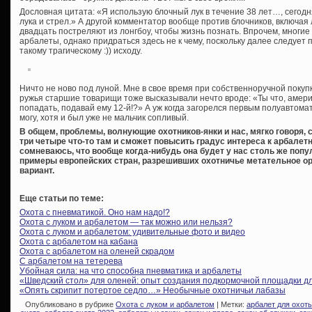
Дословная цитата: «Я использую блочный лук в течение 38 лет…, сегод
лука и стрел.» А другой комментатор вообще против блочников, включая л
двадцать постреляют из лонгбоу, чтобы жизнь познать. Впрочем, многи
арбалеты, однако придраться здесь не к чему, поскольку далее следует
такому трагическому :)) исходу.
Ничто не ново под луной. Мне в свое время при собственноручной покуп
ружья старшие товарищи тоже высказывали нечто вроде: «Ты что, амери
попадать, подавай ему 12-й!?» А уж когда загорелся первым полуавтома
могу, хотя и был уже не мальчик сопливый.
В общем, проблемы, волнующие охотников-янки и нас, мягко говоря, 
три четыре что-то там и сможет повысить градус интереса к арбалетн
сомневаюсь, что вообще когда-нибудь она будет у нас столь же попул
примеры европейских стран, разрешивших охотничье метательное ор
вариант.
Еще статьи по теме:
Охота с пневматикой. Оно нам надо!?
Охота с луком и арбалетом — так можно или нельзя?
Охота с луком и арбалетом: удивительные фото и видео
Охота с арбалетом на кабана
Охота с арбалетом на оленей скрадом
С арбалетом на тетерева
Убойная сила: на что способна пневматика и арбалеты
«Шведский стол» для оленей: опыт создания подкормочной площадки д
«Опять скрипит потертое седло…» Необычные охотничьи лабазы
Опубликовано в рубрике
Охота с луком и арбалетом
| Метки:
арбалет для охот