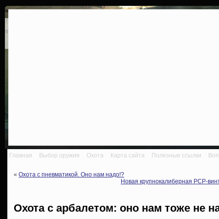
Главная
Выбор оружия
Охота
Карта сайта
Полезные ссылки
Воп
«
Охота с пневматикой. Оно нам надо!?
Новая крупнокалиберная PCP-винтов
Охота с арбалетом: оно нам тоже не н