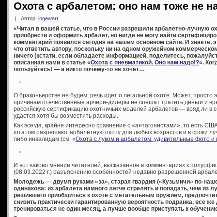
Охота с арбалетом: оно нам тоже не н
|
Автор:
ingewarr
«Читал в вашей статье, что в России разрешили арбалетно-лучную ох
приобрести и оформить арбалет, но нигде не могу найти сертифици
комментарий появился сегодня на нашем основном сайте. И знаете, эт
что ответить автору, поскольку ни на одном оружейном коммерческо
ничего (кстати, если обладаете информацией, поделитесь, пожалуйст
описанная нами в статье «
Охота с пневматикой. Оно нам надо!?
«. Ког
пользуйтесь! — а никто почему-то не хочет…
О браконьерстве не будем, речь идет о легальной охоте. Может, просто эп
причинам отечественные арчери-дилеры не спешат тратить деньги и в
российскую сертификацию охотничьих моделей арбалетов — вряд ли в с
удастся хотя бы возместить расходы.
Как всегда, крайне интересно сравнение с «антагонистами», то есть США
штатом разрешают арбалетную охоту для любых возрастов и в сроки лу
либо инвалидам (см. «
Охота с луком и арбалетом: удивительные фото и
И вот каково мнение читателей, высказанное в комментариях к полуоф
(08.03.2022 г.) разъяснению особенностей недавно разрешенной арбал
Молодежь — двумя руками «за», старая гвардия («Кузьмичи» по-наш
одинакова: из арбалета намного легче стрелять и попадать, чем из лук
решившего приобщиться к охоте с метательным оружием, предпочтит
снизить практически гарантированную вероятность подранка, все же
тренироваться не один месяц, а лучше вообще приступать к обучению