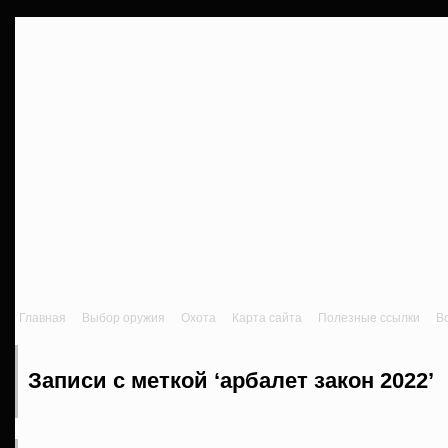
Главная
Выбор оружия
Охота
Карта сайта
Полезные ссылки
В
Записи с меткой ‘арбалет закон 2022’