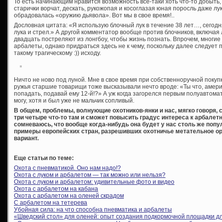
То есть начинающим нравится возможность все-таки хоть что-то добыть, 
старички ворчат, дескать, рукожопая и косоглазая юная поросль даже лук
обрадовалась «оружию дьявола». Вот мы в свое время!..
Дословная цитата: «Я использую блочный лук в течение 38 лет…, сегод
лука и стрел.» А другой комментатор вообще против блочников, включая л
двадцать постреляют из лонгбоу, чтобы жизнь познать. Впрочем, многи
арбалеты, однако придраться здесь не к чему, поскольку далее следует
такому трагическому :)) исходу.
Ничто не ново под луной. Мне в свое время при собственноручной покуп
ружья старшие товарищи тоже высказывали нечто вроде: «Ты что, амери
попадать, подавай ему 12-й!?» А уж когда загорелся первым полуавтома
могу, хотя и был уже не мальчик сопливый.
В общем, проблемы, волнующие охотников-янки и нас, мягко говоря, 
три четыре что-то там и сможет повысить градус интереса к арбалетн
сомневаюсь, что вообще когда-нибудь она будет у нас столь же попул
примеры европейских стран, разрешивших охотничье метательное ор
вариант.
Еще статьи по теме:
Охота с пневматикой. Оно нам надо!?
Охота с луком и арбалетом — так можно или нельзя?
Охота с луком и арбалетом: удивительные фото и видео
Охота с арбалетом на кабана
Охота с арбалетом на оленей скрадом
С арбалетом на тетерева
Убойная сила: на что способна пневматика и арбалеты
«Шведский стол» для оленей: опыт создания подкормочной площадки д