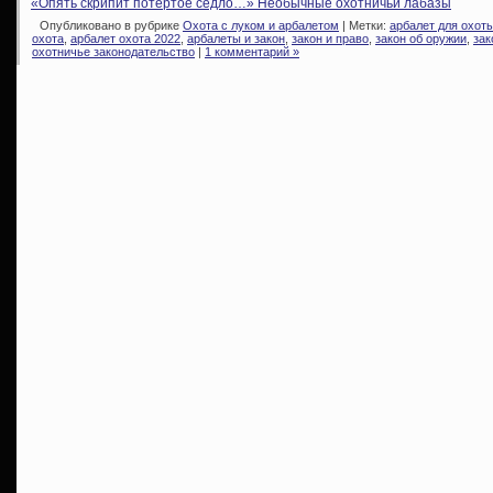
«Опять скрипит потертое седло…» Необычные охотничьи лабазы
Опубликовано в рубрике
Охота с луком и арбалетом
| Метки:
арбалет для охот
охота
,
арбалет охота 2022
,
арбалеты и закон
,
закон и право
,
закон об оружии
,
зак
охотничье законодательство
|
1 комментарий »