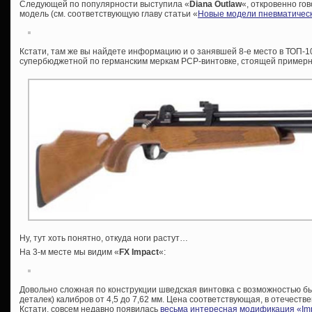
Следующей по популярности выступила «
Diana Outlaw
«, откровенно го
модель (см. соответствующую главу статьи «
Новые модели пневматическ
Кстати, там же вы найдете информацию и о занявшей 8-е место в ТОП-1
супербюджетной по германским меркам PCP-винтовке, стоящей примерно
Ну, тут хоть понятно, откуда ноги растут…
На 3-м месте мы видим «
FX Impact
«:
Довольно сложная по конструкции шведская винтовка с возможностью б
деталек) калибров от 4,5 до 7,62 мм. Цена соответствующая, в отечеств
Кстати, совсем недавно появилась
весьма интересная модификация «Imp