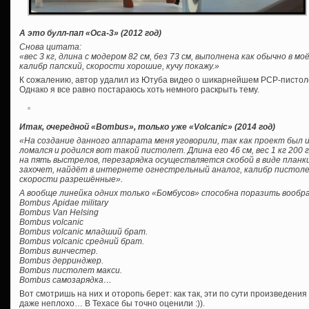
А это булл-пап «Оса-3» (2012 год)
Снова цитата:
«вес 3 кг, длина с модером 82 см, без 73 см, выполнена как обычно в м
калибр папский, скорости хорошие, кучу покажу.»
К сожалению, автор удалил из Ютуба видео о шикарнейшем PCP-пистол
Однако я все равно постараюсь хоть немного раскрыть тему.
Итак, очередной «Bombus», только уже «Volcanic» (2014 год)
«На создание данного аппарата меня уговорили, так как проект был и
ломался и родился вот такой пистолет. Длина его 46 см, вес 1 кг 20
на пять выстрелов, перезарядка осуществляется скобой в виде планк
захочет, найдёт в интернете огнестрельный аналог, калибр пистолет
скорости разрешённые».
А вообще линейка одних только «Бомбусов» способна поразить вообр
Bombus Apidae military
Bombus Van Helsing
Bombus volcanic
Bombus volcanic младший брат.
Bombus volcanic средний брат.
Bombus винчестер.
Bombus дерринджер.
Bombus пистолет макси.
Bombus самозарядка…
Вот смотришь на них и оторопь берет: как так, эти по сути произведени
даже неплохо… В Техасе бы точно оценили :)).