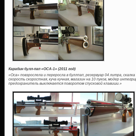
Карабин булл-пап «ОСА-1» (2011 год)
«Оса» повзрослела и переросла в буллпап, резервуар 04 литра, скалка 4
скорость скоростная, куча кучная, магазин на 10 пуков, модер интегр
предохранитель выключается поворотом спусковой клавиши.»