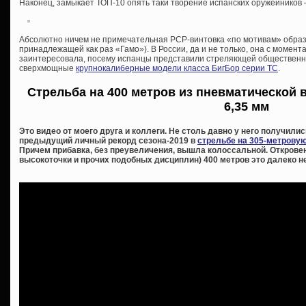
Наконец, замыкает ТОП-10 опять таки творение испанских оружейников
Абсолютно ничем не примечательная PCP-винтовка «по мотивам» образ
принадлежащей как раз «Гамо»). В России, да и не только, она с момент
заинтересовала, посему испанцы представили стреляющей общественн
сверхмощные
крупнокалиберные модели класса БигБор серии ТС
.
Стрельба на 400 метров из пневматической 
6,35 мм
Это видео от моего друга и коллеги. Не столь давно у него получи
предыдущий личный рекорд сезона-2019 в
стрельбе на 305-метрову
Причем прибавка, без преувеличения, вышла колоссальной. Откровенн
высокоточки и прочих подобных дисциплин) 400 метров это далеко н