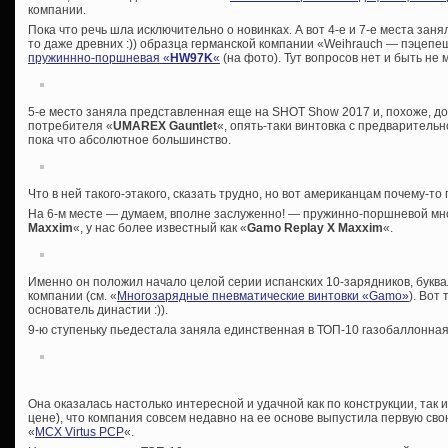
компании.
Пока что речь шла исключительно о новинках. А вот 4-е и 7-е места заня
то даже древних :)) образца германской компании «Weihrauch — пэцепе
пружиннно-поршневая «
HW97K
«
(на фото). Тут вопросов нет и быть не
5-е место заняла представленная еще на SHOT Show 2017 и, похоже, до
потребителя «
UMAREX Gauntlet
«, опять-таки винтовка с предварительно
пока что абсолютное большинство.
Что в ней такого-этакого, сказать трудно, но вот американцам почему-то
На 6-м месте — думаем, вполне заслуженно! — пружинно-поршневой мн
Maxxim
«, у нас более известный как «
Gamo Replay X Maxxim
«.
Именно он положил начало целой серии испанских 10-зарядников, бук
компании (см. «
Многозарядные пневматические винтовки «Gamo»
). Вот
основатель династии :)).
9-ю ступеньку пьедестала заняла единственная в ТОП-10 газобаллонная
Она оказалась настолько интересной и удачной как по конструкции, так и
цене), что компания совсем недавно на ее основе выпустила первую сво
«
MCX Virtus PCP
«.