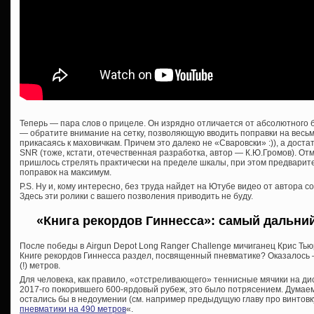
Теперь — пара слов о прицеле. Он изрядно отличается от абсолютного
— обратите внимание на сетку, позволяющую вводить поправки на весь
прикасаясь к маховичкам. Причем это далеко не «Сваровски» :)), а дост
SNR (тоже, кстати, отечественная разработка, автор — К.Ю.Громов). Отм
пришлось стрелять практически на пределе шкалы, при этом предварит
поправок на максимум.
P.S. Ну и, кому интересно, без труда найдет на Ютубе видео от автора с
Здесь эти ролики с вашего позволения приводить не буду.
«Книга рекордов Гиннесса»: самый дальни
После победы в Airgun Depot Long Ranger Challenge мичиганец Крис Ть
Книге рекордов Гиннесса раздел, посвященный пневматике? Оказалось —
(!) метров.
Для человека, как правило, «отстреливающего» теннисные мячики на дис
2017-го покорившего 600-ярдовый рубеж, это было потрясением. Думае
остались бы в недоумении (см. например предыдущую главу про винтовк
пневматики на 490 метров
«.