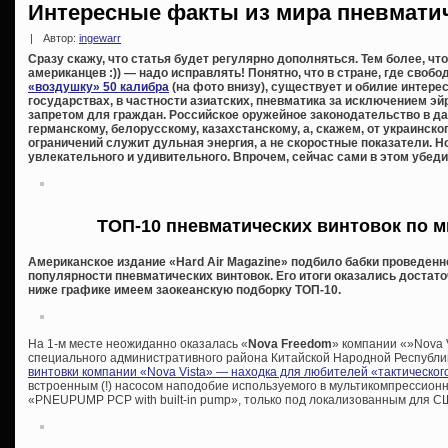
Интересные факты из мира пневмати
|
Автор:
ingewarr
Сразу скажу, что статья будет регулярно дополняться. Тем более, чт
американцев :)) — надо исправлять! Понятно, что в стране, где своб
«воздушку» 50 калибра
(на фото внизу), существует и обилие интере
государствах, в частности азиатских, пневматика за исключением э
запретом для граждан. Российское оружейное законодательство в да
германскому, белорусскому, казахстанскому, а, скажем, от украинско
ограничений служит дульная энергия, а не скоростные показатели. Н
увлекательного и удивительного. Впрочем, сейчас сами в этом убеди
ТОП-10 пневматических винтовок по 
Американское издание «Hard Air Magazine» подбило бабки проведенно
популярности пневматических винтовок. Его итоги оказались достат
ниже графике имеем заокеанскую подборку ТОП-10.
На 1-м месте неожиданно оказалась «
Nova Freedom
» компании «»Nova V
специального административного района Китайской Народной Республик
винтовки компании «Nova Vista» — находка для любителей «тактическог
встроенным (!) насосом наподобие используемого в мультикомпрессионн
«PNEUPUMP PCP with built-in pump», только под локализованным для С