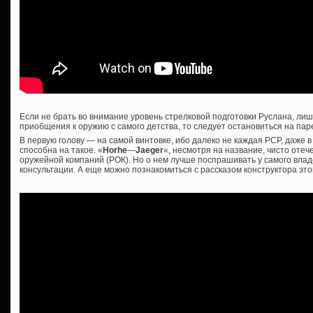
Если не брать во внимание уровень стрелковой подготовки Руслана, ли
приобщения к оружию с самого детства, то следует остановиться на пар
В первую голову — на самой винтовке, ибо далеко не каждая PCP, даже в
способна на такое. «
Horhe
—
Jaeger
«, несмотря на название, чисто оте
оружейной компаний (РОК). Но о нем лучше поспрашивать у самого владе
консультации. А еще можно познакомиться с рассказом конструктора эт