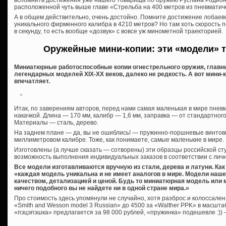
вспомнить достижения уже нашего товарища по оружию Руслана Родионо
расположенной чуть выше главе «Стрельба на 400 метров из пневматиче
А в общем действительно, очень достойно. Помните достижение лобаев
уникального фирменного калибра в 4210 метров? Но там хоть скорость по
в секунду, то есть вообще «дозвук» с вовсе уж минометной траекторией.
Оружейные мини-копии: эти «модели» т
Миниатюрные работоспособные копии огнестрельного оружия, главн
легендарных моделей XIX-XX веков, далеко не редкость. А вот мини-
впечатляет.
Итак, по заверениям авторов, перед нами самая маленькая в мире пнев
накачкой. Длина — 170 мм, калибр — 1,6 мм, заправка — от стандартног
Материалы — сталь, дерево.
На заднем плане — да, вы не ошиблись! — пружинно-поршневые винтовки
миллиметровом калибре. Тоже, как понимаете, самые маленькие в мире.
Изготовлены (а лучше сказать — сотворены) эти образцы российской 
возможность выполнения индивидуальных заказов в соответствии с лич
Все модели изготавливаются вручную из стали, дерева и латуни. Ка
«каждая модель уникальна и не имеет аналогов в мире. Модели наш
качеством, детализацией и ценой. Будь то миниатюрная модель или
ничего подобного вы не найдете ни в одной стране мира.»
Про стоимость здесь упомянули не случайно, хотя разброс и колоссален
«Smith and Wesson model 3 Russian» до 4500 за «Walther PPK» в масшта
«пэцэпэшка» предлагается за 98 000 рублей, «пружинка» подешевле :)) —