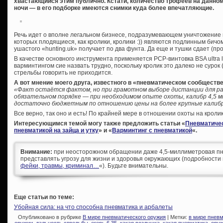
хвастающийся этим публично. Кстати, количество трофеев на данно
ночи — в его подборке имеются снимки куда более впечатляющие.
Речь идет о вполне легальном бизнесе, подразумевающем уничтожение 
которых плодящиеся, как кролики, кролики :)) являются подлинным бичо
ушастого «hunting.uk» получает по два фунта. Да еще и тушки сдает (пр
В качестве основного инструмента применяется PCP-винтовка BSA ultra l
варминтингом сие назвать трудно, поскольку кролик это далеко не сурок (
стрельбы говорить не приходится.
А вот мнение моего друга, известного в «пневматическом сообществ
«Факт остаётся фактом, но при грамотном выборе дистанции для раз
обязательном порядке — при необходимом опыте охоты, калибр 4,5 
достаточно бюджетным по отношению цены на более крупные калиб
Все верно, так оно и есть! По крайней мере в отношении охоты на кролик
Интересующимся темой могу также предложить статьи «
Пневматичес
пневматикой на зайца и утку
» и «
Варминтинг с пневматикой
«.
Внимание:
при неосторожном обращении даже 4,5-миллиметровая пн
представлять угрозу для жизни и здоровья окружающих (подробности 
фейки, травмы, криминал…
«). Будьте внимательны.
Еще статьи по теме:
Убойная сила: на что способна пневматика и арбалеты
Опубликовано в рубрике
В мире пневматического оружия
| Метки:
в мире пнев