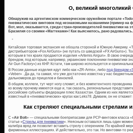
О, великий многоликий
Обнаружив на аргентинском коммерческом оружейном портале «Todo
пневматических винтовок под незнакомыми названиями (пример на ф
Вот, мол, оказывается, среди стран-производителей пневматики на э
Бразилия со своими «Магтеками»! Как выяснилось, рано радовалис
Китайская торговая экспансия не обошла стороной и Южную Америку. 
дистрибьютором «Fox AirGuns» (не путать со шведской «FX AirGuns»). Тол
которым в тех краях продаются изделия «Artemis Airgun». В свою очере
брендом, под которым, например, украинские поклонники пневматики з
Air Gun Factory») из КНР. Кстати, там широко используется и оригинальн
В России данные изделия идут либо как «ZR-Arms», либо
под брендом «
«Veber» . Да-да, та самая, что уже достаточно известна у нас бюджетн
дальномеров до прицелов и биноклей.
В общем, коллеги, тут черт ногу сломит, и без компетентного проводника
ко всему прочему имеются еще и, так сказать, региональные представи
российские субъекты федерации плюс Казахстан. Одним из них являетс
известный в «пневматических» кругах как Leks78. Думаем, он не откажет 
Как стреляют специальными стрелами 
С «
Air Bolt
» — специальными боеприпасами для PCP-винтовок класса «B
статье «
Стрелы для пневматики
«. Неясным оставался лишь один момент
калибра вряд ли позволит вставить стрелу с оперением. По крайней мер
фирменных иллюстрациях. И действительно, это так. Но винтовки-то ре