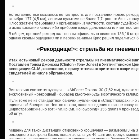
Естественно, все оказалось не так просто: для постановки нового рекор
калибра .177 (4,5 мм), легкими пульками не более 7,7 гран, то бишь «п
Плюс жесткие требования к организации, в частности, составу судейско
и использование каких-либо приборов вроде дальномера или метеостан
В общем, прежний рекорд пал, новым официально является 136,16 метра,
однако своими ощущениями и переживаниями Крис решил поделиться бу
«Рекордище!»: стрельба из пневмат
Итак, есть новый рекорд дальности стрельбы из пневматической винт
Поставлен Тоном Джонсом (Clinton «Ton» Jones) в Уиттингтонском Ц
ассоциации США, конечно же, в присутствии авторитетного жюри и це
свидетелей из числе эйрганнеров.
Винтовочка соответствующая — «AirForce Texan» .30 (7,62 мм), однако э
эксклюзивный «рекордный» образец какого-нибудь экзотического калибра
Пули тоже не из стандартной баночки, купленной в «Спорттоварах», но 
единичный боеприпас. Честно говоря, нашел сведения о них не сразу, п
ширпотребовские, но вот: «Mr.Hp (Mr. Hollowpoint)» 155 grains у производ
50 штук.
Мишень для такой дистанции откровенно крошечная — размером 3 на 3 фу
рекордного выстрела Джонс попал в стальную 46-сантиметровую мишень 