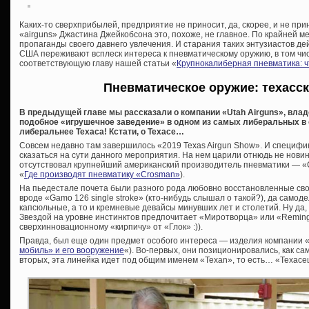
Каких-то сверхприбылей, предприятие не приносит, да, скорее, и не пр
«airguns» Джастина Джейкобсона это, похоже, не главное. По крайней м
пропаганды своего давнего увлечения. И старания таких энтузиастов д
США переживают всплеск интереса к пневматическому оружию, в том чи
соответствующую главу нашей статьи «
Крупнокалиберная пневматика: ч
Пневматическое оружие: техасс
В предыдущей главе мы рассказали о компании «Utah Airguns», влад
подобное «игрушечное заведение» в одном из самых либеральных в
либеральнее Техаса! Кстати, о Техасе…
Совсем недавно там завершилось «2019 Texas Airgun Show». И специфик
сказаться на сути данного мероприятия. На нем царили отнюдь не новинк
отсутствовал крупнейший американский производитель пневматики — «Cr
«
Где производят пневматику «Crosman»
).
На пьедестале почета были разного рода любовно восстановленные сво
вроде «Gamo 126 single stroke» (кто-нибудь слышал о такой?), да само
капсюльные, а то и кремневые девайсы минувших лет и столетий. Ну да
Звездой на уровне инстинктов предпочитает «Миротворца» или «Reming
сверхинновационному «кирпичу» от «Глок» :)).
Правда, был еще один предмет особого интереса — изделия компании «A
мобиль» и его вооружение
«). Во-первых, они позиционировались, как са
вторых, эта линейка идет под общим именем «Texan», то есть… «Техасец