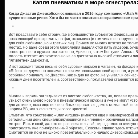
Капля пневматики в море огнестрела:
Когда Джастин Джейкобсон основывал в 2016 году компанию «Utah Air
существенные риски. Хотя бы по чисто политико-географическим при
Вот представьте себе страну, где в большинстве субъектов федерации де
позволяющий пристрелить, на фиг, охальника (в том числе невооруженно
для себя любимого, но и третьих лиц. Причем во многих штатах не только
местах. Но даже среди этого благолепия выделяются пять лидеров, букв
огнестрельного оружия: естественно, Аризона, затем Кентукки, Аляска,
малость отстает исключительно из-за достаточно высокой стоимости л
пятилетней давности).
И вот заходит такой весь из себя суровый мормон в магазин, на фасаде
«Rifles», недоуменно пожимает плечами, вспоминая свой арсенал, и уход
особенно поначалу. Но Джастин, как видно на фото, не унывал, и сейчас 
каждым днем посетителей и, соответственно, покупателей становится в
Многие и впрямь заглядывают из чистого любопытства, но, попав в пра
узнают очень много нового о пневматическом оружии и уже не могут устоя
для детишек, пока еще не способных справиться даже с мелкашкой, пне
шарики ВВ, как выясняется, и вовсе красота!
Отметим, что собственно «Utah Airguns» (имеется еще и коммерческий 
сегодняшний день специализирующийся на «пневме» розничный магази
метров. Есть и свой, далеко не развлекательный, тир, где можно вживу
пристрелять уже приобретенный образец. Совсем недавно здесь открыт
Смотрится он пока не шибко презентабельно, но начало диверсификаци