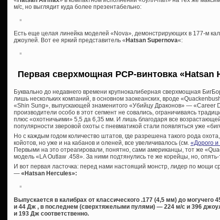
м/с, но выглядит куда более презентабельно:
Есть еще целая линейка моделей «Nova», демонстрирующих в 177-м калиб
джоулей. Вот ее яркий представитель «
Hatsan Supernova
«:
Первая сверхмощная PCP-винтовка
«Hatsan 
Буквально до недавнего времени крупнокалиберная сверхмощная БигБо
лишь нескольких компаний, в основном заокеанских, вроде «Quackenbus
«Shin Sung», выпускающей знаменитого «Убийцу Драконов» — «Career Dr
производители особо в этот сегмент не совались, ограничиваясь традиц
плюс «охотничьими» 5,5 да 6,35 мм. И лишь благодаря все возрастающе
популярности зверовой охоты с пневматикой стали появляться уже «бигбо
Но с каждым годом количество штатов, где разрешена такого рода охота,
койотов, но уже и на кабанов и оленей, все увеличивалось (см.
«Дорого и
Первыми на это отреагировали, понятно, сами американцы, тот же «Qu
модель «LA Outlaw .458». За ними подтянулись те же корейцы, но, опять-
И вот первая ласточка: перед нами настоящий монстр, лидер по мощи с
—
«Hatsan Hercules»:
Выпускается в калибрах от классического .177 (4,5 мм) до могучего 45
и 44 Дж , в последнем (сверхтяжелыми пулями) — 224 м/с и 396 джоу
и 193 Дж соответственно.