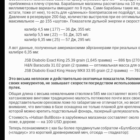
приближена к плечу стрелка. Барабанные магазины рассчитаны на 10 пуль
миллиметровые варианты вмещают по 9 пуль. Сами барабаны такие же, к
кстати, тоже от нее), то есть для «длинных» боеприпасов не подойдут,
Давление в резервуаре 200 бар, количество выстрелов при ее оптимальн
максимальное — до 155 «шутов». Показатели дульной энергии и скорост
калибр 4,5 мм (.177) — 36 Дж, 355 м/с
калибр 5,5 мм (.22) — 51 Дж, 325 м/с
калибр 6,35 мм (.25) — 57 Дж, 295 м/с
А вот данные, полученные американскими эйрганнерами при реальных 
калибре 6,35 мм:
JSB Diabolo Exact King 25.39 grain (1,645 грамма) — 886 fps (270
H&N Baracuda 31.02 grain (2 грамма — оптимальная масса для ох
JSB Diabolo Exact King Heavy MKII 33.95 grain (2,2 грамма) — 767 
Это весьма неплохие и действительно охотничьи показатели. Напомню
своих конкурентов, не завышает скорости посредством использован
пулек.
Общая длина с весьма немаленьким стволом в 585 мм составляет всего 93
хатсановские винтовки традиционно малость потяжелее почти всех своих
представительном ореховом ложе по габаритам не отличается, но весит 
внимание, что винтовка в базе оснащена не только планкой для креплени
которой можно крепить подствольный фонарь, лазерный целеуказатель 
Стоимость «Hatsan BullBoss» в зарубежных магазинах составляет около
ложе, в дереве — на 100 USD дороже.
Теперь познакомимся с как бы более продвинутым собратом «БуллБосс
(«гладиус» это короткий древнеримский меч, отсюда — гладиатор):