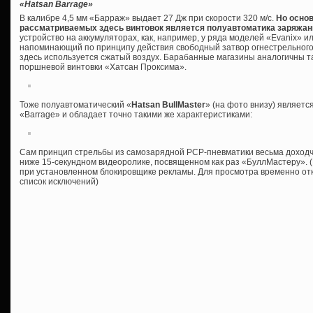
«Hatsan Barrage»
В калибре 4,5 мм «Барраж» выдает 27 Дж при скорости 320 м/с.
Но осно
рассматриваемых здесь винтовок является полуавтоматика заряжан
устройство на аккумуляторах, как, например, у ряда моделей «Evanix» и
напоминающий по принципу действия свободный затвор огнестрельного 
здесь используется сжатый воздух. Барабанные магазины аналогичны 
поршневой винтовки «Хатсан Проксима».
Тоже полуавтоматический «
Hatsan BullMaster
» (на фото внизу) являет
«Barrage» и обладает точно такими же характеристиками:
Сам принцип стрельбы из самозарядной PCP-пневматики весьма доход
ниже 15-секундном видеоролике, посвященном как раз «БуллМастеру». (
при установленном блокировщике рекламы. Для просмотра временно отк
список исключений)