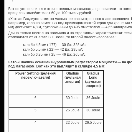
Вот он уже появился в отечественных магазинах, а цена зависит от комп
прицела и колеблется от 60 до 100 тысяч рублей.
«Хатсан Гладиус» заметно массивнее рассмотренного выше «коллеги». В
например, хорошо заметных под прикладом контейнеров для хранения ма
мм) достигает 4,8 кг, с укороченным до 495 мм стволом — 4,65 килограмм
Длина ствола несколько повлияла и на стрелковые характеристики: если
отличаются от «Hatsan BullBoss», то второй малость послабее:
калибр 4,5 мм (.177) — 30 Дж, 325 м/с
калибр 5,5 мм (.22) — 42 Дж, 295 м/с
калибр 6,35 мм (.25) — 46 Дж, 265 м/с
Зато «Gladius» оснащен 6-уровневым регулятором мощности — на фо
под магазином. Вот как это выглядит в калибре 4,5 мм:
Power Setting (деления
Gladius
Gladius
переключателя)
(дульная
Long
энергия)
(дульная
энергия)
6
30 Joule
36 Joule
5
26 Joule
30 Joule
4
22 Joule
26,5 Joule