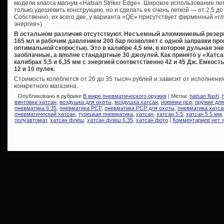
модели класса магнум «Hatsan Striker Edge». Широкое использование л
только удешевить конструкцию, но и сделать ее очень легкой — от 2,5 до 
Собственно, их всего две, у варианта «QE» присутствует фирменный «г
энергия»).
В остальном различия отсутствуют. Несъемный алюминиевый резер
165 мл и рабочим давлением 200 бар позволяет с одной заправки про
оптимальной скоростью. Это в калибре 4,5 мм, в котором дульная эне
заоблачные, а вполне стандартные 30 джоулей. Как принято у «Хатс
калибрах 5,5 и 6,35 мм с энергией соответственно 42 и 45 Дж. Емкост
12 и 10 пулек.
Стоимость колеблется от 26 до 35 тысяч рублей и зависит от исполнени
конкретного магазина.
Опубликовано в рубрике
В мире пневматического оружия
| Метки:
hatsan flash
,
винтовка хатсан
,
воздушка для охоты
,
воздушка хатсан
,
новинки pcp
,
оружие для
пневматика 6.35
,
пневматика PCP
,
пневматика PCP для охоты
,
пневматика хатса
пневматический хатсан
,
турецкая пневматика
,
хатсан
,
хатсан 5.5
,
хатсан 5.5 мм
полуавтомат
,
хатсан флеш
,
хатсан флеш 6.35
,
хатсан фото
|
Комментариев нет 