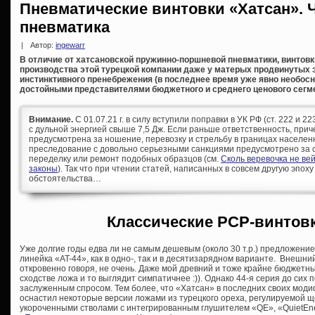
Пневматические винтовки «Хатсан». Ч
пневматика
|
Автор:
ingewarr
В отличие от хатсановской пружинно-поршневой пневматики, винтовк
производства этой турецкой компании даже у матерых продвинутых
инстинктивного пренебрежения (в последнее время уже явно необосн
достойными представителями бюджетного и среднего ценового сегме
Внимание.
С 01.07.21 г. в силу вступили поправки в УК РФ (ст. 222 и 
с дульной энергией свыше 7,5 Дж. Если раньше ответственность, при
предусмотрена за ношение, перевозку и стрельбу в границах населен
преследование с довольно серьезными санкциями предусмотрено за с
переделку или ремонт подобных образцов (см.
Сколь веревочка не ве
законы
). Так что при чтении статей, написанных в совсем другую эпоху
обстоятельства…
Классические PCP-винтовк
Уже долгие годы едва ли не самым дешевым (около 30 т.р.) предложени
линейка «AT-44», как в одно-, так и в десятизарядном варианте. Внешн
откровенно говоря, не очень. Даже мой древний и тоже крайне бюджетн
сходстве ложа и то выглядит симпатичнее :)). Однако 44-я серия до сих 
заслуженным спросом. Тем более, что «Хатсан» в последних своих моди
оснастил некоторые версии ложами из турецкого ореха, регулируемой 
укороченными стволами с интегрированным глушителем «QE», «QuietEner