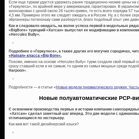
Если еще туркам удастся удержать ранее традиционно низкие цены на с
«Геркулеса», по крайней мере у американцев, гарантирован. В украинск
анонсирован с ценой около 26 тысяч гривен, то есть всего порядка 57 т
4,5 мм. Примерно этого же следует ожидать и в России. Ну, а с более 
эйрганнеры потихоньку сами разберутся, благо подобный опыт уже давн
Как и следовало ожидать, на волне успеха первой в модельных ряд
«BigBore» турецкий «Хатсан» выпустил ее модификацию в компонов
«Hercules Bully».
Подробнее о «Геркулесе», а также других его могучих сородичах, чит
«Hatsan» класса «Big Bore».
Похоже, именно на основе «Hercules Bully» турки создали свой первый 
сразу ставший если и не самым, то одним из самых мощных среди подо
Harpoon
«.
Подробности — в статье «
Новые модели пневматического оружия. Часть
Новые полуавтоматические PCP-ви
С освоением производства первых в истории компании самозарядных
«Хатсан» сделал заметный шаг вперед. Это две модели с одинаковы
отличающиеся по экстерьеру.
Как вам вот такой дизайнерский изыск?