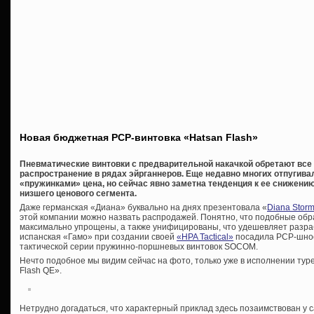
Новая бюджетная PCP-винтовка «Hatsan Flash»
Пневматические винтовки с предварительной накачкой обретают все
распространение в рядах эйрганнеров. Еще недавно многих отпугив
«пружинками» цена, но сейчас явно заметна тенденция к ее снижени
низшего ценового сегмента.
Даже германская «Диана» буквально на днях презентовала «
Diana Storm
этой компании можно назвать распродажей. Понятно, что подобные обр
максимально упрощены, а также унифицированы, что удешевляет разраб
испанская «Гамо» при создании своей
«HPA Tactical»
посадила PCP-шное
тактической серии пружинно-поршневых винтовок SOCOM.
Нечто подобное мы видим сейчас на фото, только уже в исполнении тур
Flash QE».
Нетрудно догадаться, что характерный приклад здесь позаимствован 