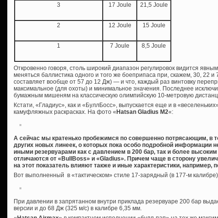
3
17 Joule
21,5 Joule
2
12 Joule
15 Joule
1
7 Joule
8,5 Joule
Откровенно говоря, столь широкий диапазон регулировок видится явным
меняться баллистика одного и того же боеприпаса при, скажем, 30, 22 и 
составляет вообще от 57 до 12 Дж) — и что, каждый раз винтовку переп
максимальное (для охоты) и минимальное значения. Последнее исключ
бумажным мишеням на классическую олимпийскую 10-метровую дистанци
Кстати, «Гладиус», как и «БуллБосс», выпускается еще и в «веселеньких
камуфляжных раскрасках. На фото «
Hatsan Gladius M2
«:
А сейчас мы кратенько пробежимся по совершенно потрясающим, в т
других новых линеек, о которых пока особо подробной информации не
иными резервуарами как с давлением в 200 бар, так и более высоким 
отличаются от «BullBoss» и «Gladius». Причем чаще в сторону увелич
на этот показатель влияют также и иные характеристики, например, п
Вот выполненный в «тактическом» стиле 17-зарядный (в 177-м калибре)
При давлении в запрятанном внутри приклада резервуаре 200 бар выдает
версии и до 68 Дж (325 м/с) в калибре 6,35 мм.
«
Hatsan Airmax
» в компактном исполнении «булл-пап» на тех же максим