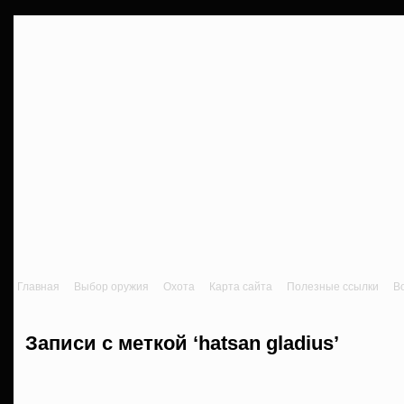
Главная
Выбор оружия
Охота
Карта сайта
Полезные ссылки
В
Записи с меткой ‘hatsan gladius’