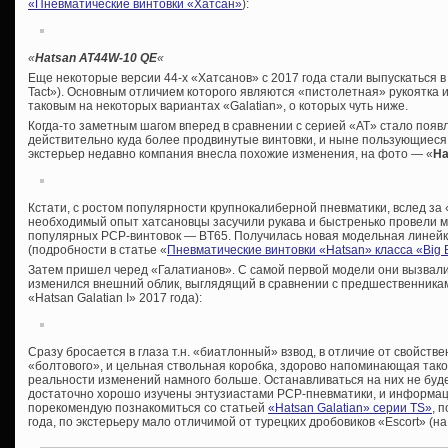
«Пневматические винтовки «Хатсан»
):
«
Hatsan AT44W-10 QE
«
Еще некоторые версии 44-х «Хатсанов» с 2017 года стали выпускаться 
Tact»). Основным отличием которого являются «пистолетная» рукоятка 
таковым на некоторых вариантах «Galatian», о которых чуть ниже.
Когда-то заметным шагом вперед в сравнении с серией «AT» стало появ
действительно куда более продвинутые винтовки, и ныне пользующиеся
экстерьер недавно компания внесла похожие изменения, на фото — «
Ha
Кстати, с ростом популярности крупнокалиберной пневматики, вслед з
необходимый опыт хатсановцы засучили рукава и быстренько провели 
популярных PCP-винтовок — BT65. Получилась новая модельная линейк
(подробности в статье «
Пневматические винтовки «Hatsan» класса «Big 
Затем пришел черед «Галатианов». С самой первой модели они вызвали
изменился внешний облик, выглядящий в сравнении с предшественникам
«Hatsan Galatian I» 2017 года):
Сразу бросается в глаза т.н. «биатлонный» взвод, в отличие от свойст
«болтового», и цельная ствольная коробка, здорово напоминающая таков
реальности изменений намного больше. Останавливаться на них не буд
достаточно хорошо изучены энтузиастами PCP-пневматики, и информации
порекомендую познакомиться со статьей
«Hatsan Galatian» серии TS»
, 
года, по экстерьеру мало отличимой от турецких дробовиков «Escort» (на