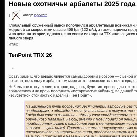
Новые охотничьи арбалеты 2025 года
|
Автор:
ingewarr
Глобальный оружейный рынок пополнился арбалетными новинками. 
моделей со скоростями свыше 400 fps (122 м/с), а также парочка пре
и по цене, категории, однако же по своим исходным ТТХ являющихся
любого зверя.
Итак:
TenPoint TRX 26
Сразу замечу, что девайс является самым дорогим в обзоре — с ценой о
не стоит, поскольку в арбалетном мире этот производитель нечто вроде
Небольшое отступление, которое, надеюсь, будет интересно для тех, кт
арбалетчика и не прочь послушать «исторические байки» :)) по данной те
несусветной стоимостью изделий «Тен Пойнт».
На жизненном пути последних десятилетий автору не раз п
владельцами, а однажды даже поучаствовать в покупке, точ
Когда был срочно вызван на подмогу хозяином достаточно с
оружейного магазина. Каюсь, именно с моей подачи он реши
традиционных ружей и карабинов еще и метательным «оружие
кавычки — чуть ниже). Причем не только полуигрушечными 
пистолетного и винтовочного типа, представленными в «Сп
ведь люди приходят в магазин иногда с детишками), но и куд