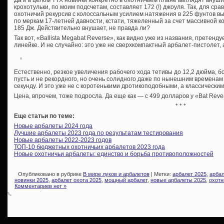
Да и в целом ТТХ новинки конкретно в охотничьем плане выглядят внуши
крохотульки, по моим подсчетам, составляет 172 (!) джоуля. Так, для ср
охотничий рекурсив с колоссальным усилием натяжения в 225 фунтов вы
по меркам 17-летней давности, кстати, тяжеленный за счет массивной 
185 Дж. Действительно внушает, не правда ли?
Так вот, «Ballista Megabat Reverse», как видно уже из названия, претен
линейке. И не случайно: это уже не сверхкомпактный арбалет-пистолет,
Естественно, резкое увеличения рабочего хода тетивы до 12,2 дюйма, 
пусть и не рекордного, но очень солидного даже по нынешним временам п
секунду. И это уже не с коротенькими дротикоподобными, а классическ
Цена, впрочем, тоже подросла. Да еще как — с 499 долларов у «Bat Reve
* * *
Еще статьи по теме:
Новые арбалеты 2024 года
Лучшие арбалеты 2023 года по результатам тестирования
Новые арбалеты 2022-2023 годов
ТОП-10 бюджетных охотничьих арбалетов 2023 года
Новые охотничьи арбалеты: единство и борьба противоположностей
Опубликовано в рубрике
В мире луков и арбалетов
| Метки:
арбалет 2025
,
арбал
новинки 2025
,
арбалет охота 2025
,
мощный арбалет
,
новые арбалеты 2025
,
охотн
Комментариев нет »