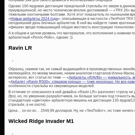
поправки уже для своего девайса и используемых снарядов.
Однако 100-ярдовая дистанция прицельной стрельбы по зверю в данном
приукрашенной, но чисто технически вполне достижимой — «TRX 26» выда
тяжелыми охотничьими болтами. Хотя этот показатель по нынешним вре
«
Новые арбалеты 2024 года
«, описывающая в частности «TenPoint TRX 
сегодняшний день блочных арбалетов. В ней вы найдете также кратень
«фишек» вроде повышающей общую жесткость конструкции технологии «
А в общем и целом уровень что материалов, что исполнения у новинки 
арбалетный «Роллс-Ройс», однако :)).
Ravin LR
Образец, скажем так, не самый выдающийся в производственных линейк
являющейся, по моему мнению, неким аналогом стартапов Илона Маска,
интересно, вот статья по теме — «
Арбалеты «RAVIN» — уникальность, м
«
Арбалет «Ravin R500»: слишком хорошо — тоже нехорошо. Но все рав
особенности стрельбы из сверхмощных моделей.
В отличие от описанного в ней девайса «Ravin LR» разгоняет стрелу не до
(fps), но, по уверению разработчиков, он больше заточен под точность 
стандартную «цветную» арбалетную мишень на дистанции 135 ярдов/123
стрельбе, а не охоте).
Цена… ох-хо-хо… 2549,99 долларов. Ну, не «ТенПойнт», но тоже ничего 
Wicked Ridge Invader M1