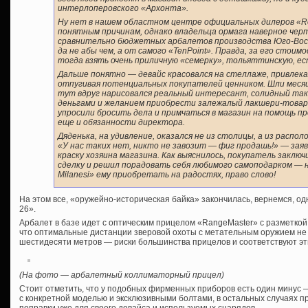
интерлоперовского «Архонта».
Ну нет в нашем областном центре официальных дилеров «Roll
понятным причинам, однако владельца ормага наверное че
сравнительно бюджетных арбалетов производства Юго-Вос
да не абы чем, а от самого «TenPoint». Правда, за его стои
тогда взять очень приличную «семерку», тольяттинскую, ест
Дальше понятно — девайс красовался на стеллаже, привлека
отпугивая потенциальных покупателей ценником. Шли месяц
тут вдруг нарисовался реальный интересант, солидный тако
деньгами и желанием приобрести залежалый лакшери-товар :)
упросили бросить дела и примчаться в магазин на помощь п
еще и обязанности директора.
Дяденька, на удивление, оказался не из столицы, а из распо
«У нас таких нет, никто не завозит — фиг продашь!» — заяви
краску хозяина магазина. Как выяснилось, покупатель заклю
сделку и решил порадовать себя любимого самоподарком — ну,
Milanesi» ему приобретать на радостях, право слово!
На этом все, «оружейно-историческая байка» закончилась, вернемся, од
26».
Арбалет в базе идет с оптическим прицелом «RangeMaster» с разметкой 
что оптимальные дистанции зверовой охоты с метательным оружием не
шестидесяти метров — риски большинства прицелов и соответствуют э
(На фото — арбалетный коллиматорный прицел)
Стоит отметить, что у подобных фирменных приборов есть один минус 
с конкретной моделью и эксклюзивными болтами, в остальных случаях 