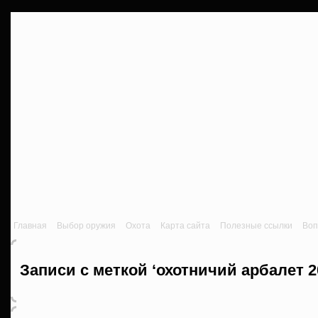
Главная
Выбор оружия
Охота
Карта сайта
Полезные ссылки
Воп
Записи с меткой ‘охотничий арбалет 2