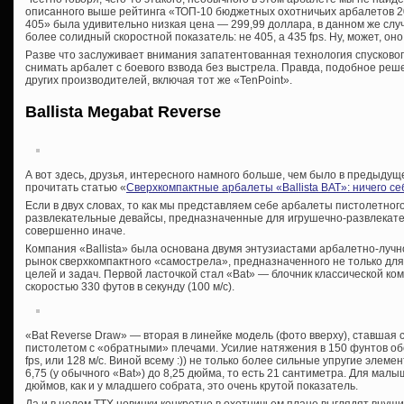
описанного выше рейтинга «ТОП-10 бюджетных охотничьих арбалетов 2023
405» была удивительно низкая цена — 299,99 доллара, в данном же случ
более солидный скоростной показатель: не 405, а 435 fps. Ну, может, он
Разве что заслуживает внимания запатентованная технология спусково
снимать арбалет с боевого взвода без выстрела. Правда, подобное реш
других производителей, включая тот же «TenPoint».
Ballista Megabat Reverse
А вот здесь, друзья, интересного намного больше, чем было в предыдущ
прочитать статью «
Сверхкомпактные арбалеты «Ballista BAT»: ничего с
Если в двух словах, то как мы представляем себе арбалеты пистолетно
развлекательные девайсы, предназначенные для игрушечно-развлекате
совершенно иначе.
Компания «Ballista» была основана двумя энтузиастами арбалетно-лучн
рынок сверхкомпактного «самострела», предназначенного не только для 
целей и задач. Первой ласточкой стал «Bat» — блочник классической ком
скоростью 330 футов в секунду (100 м/с).
«Bat Reverse Draw» — вторая в линейке модель (фото вверху), ставшая
пистолетом с «обратными» плечами. Усилие натяжения в 150 фунтов обе
fps, или 128 м/с. Виной всему :)) не только более сильные упругие элеме
6,75 (у обычного «Bat») до 8,25 дюйма, то есть 21 сантиметра. Для малы
дюймов, как и у младшего собрата, это очень крутой показатель.