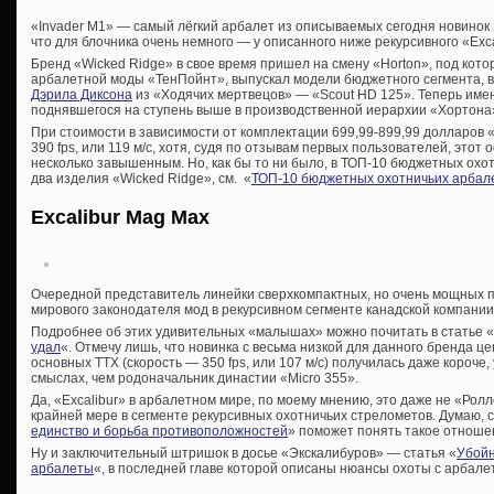
«Invader M1» — самый лёгкий арбалет из описываемых сегодня новинок 202
что для блочника очень немного — у описанного ниже рекурсивного «Exc
Бренд «Wicked Ridge» в свое время пришел на смену «Horton», под кот
арбалетной моды «ТенПойнт», выпускал модели бюджетного сегмента, 
Дэрила Диксона
из «Ходячих мертвецов» — «Scout HD 125». Теперь имен
поднявшегося на ступень выше в производственной иерархии «Хортона
При стоимости в зависимости от комплектации 699,99-899,99 долларов 
390 fps, или 119 м/с, хотя, судя по отзывам первых пользователей, это
несколько завышенным. Но, как бы то ни было, в ТОП-10 бюджетных охо
два изделия «Wicked Ridge», см. «
ТОП-10 бюджетных охотничьих арбале
Excalibur Mag Max
Очередной представитель линейки сверхкомпактных, но очень мощных п
мирового законодателя мод в рекурсивном сегменте канадской компании
Подробнее об этих удивительных «малышах» можно почитать в статье «
удал
«. Отмечу лишь, что новинка с весьма низкой для данного бренда ц
основных ТТХ (скорость — 350 fps, или 107 м/с) получилась даже короче,
смыслах, чем родоначальник династии «Micro 355».
Да, «Excalibur» в арбалетном мире, по моему мнению, это даже не «Ролл
крайней мере в сегменте рекурсивных охотничьих стрелометов. Думаю, с
единство и борьба противоположностей
» поможет понять такое отноше
Ну и заключительный штришок в досье «Экскалибуров» — статья «
Убойн
арбалеты
«, в последней главе которой описаны нюансы охоты с арбале