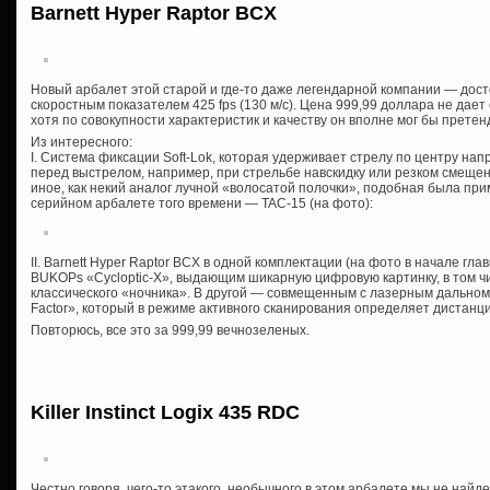
Barnett Hyper Raptor BCX
Новый арбалет этой старой и где-то даже легендарной компании — дос
скоростным показателем 425 fps (130 м/с). Цена 999,99 доллара не дает
хотя по совокупности характеристик и качеству он вполне мог бы прете
Из интересного:
I. Система фиксации Soft-Lok, которая удерживает стрелу по центру на
перед выстрелом, например, при стрельбе навскидку или резком смещени
иное, как некий аналог лучной «волосатой полочки», подобная была пр
серийном арбалете того времени — TAC-15 (на фото):
II. Barnett Hyper Raptor BCX в одной комплектации (на фото в начале г
BUKOPs «Cycloptic-X», выдающим шикарную цифровую картинку, в том ч
классического «ночника». В другой — совмещенным с лазерным дальн
Factor», который в режиме активного сканирования определяет дистанц
Повторюсь, все это за 999,99 вечнозеленых.
Killer Instinct Logix 435 RDC
Честно говоря, чего-то этакого, необычного в этом арбалете мы не найд