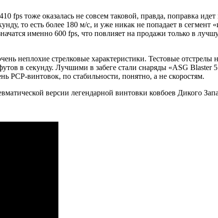
10 fps тоже оказалась не совсем таковой, правда, поправка идет
кунду, то есть более 180 м/с, и уже никак не попадает в сегмент
начатся именно 600 fps, что повлияет на продажи только в луч
очень неплохие стрелковые характеристики. Тестовые отстрелы
футов в секунду. Лучшими в забеге стали снаряды «ASG Blaster 5.
овень PCP-винтовок, по стабильности, понятно, а не скоростям.
вматической версии легендарной винтовки ковбоев Дикого Запад