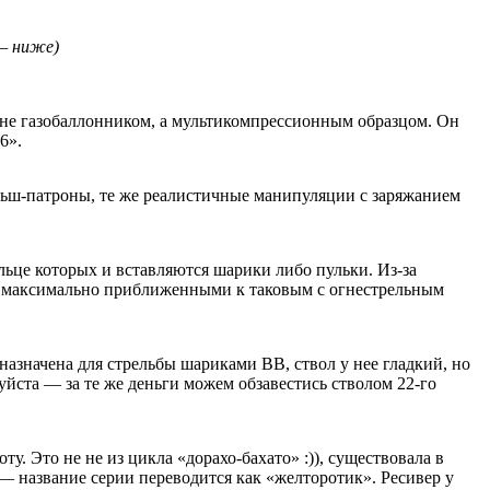
 — ниже)
я не газобаллонником, а мультикомпрессионным образцом. Он
6».
альш-патроны, те же реалистичные манипуляции с заряжанием
ьце которых и вставляются шарики либо пульки. Из-за
ся максимально приближенными к таковым с огнестрельным
азначена для стрельбы шариками ВВ, ствол у нее гладкий, но
йста — за те же деньги можем обзавестись стволом 22-го
у. Это не не из цикла «дорахо-бахато» :)), существовала в
 — название серии переводится как «желторотик». Ресивер у