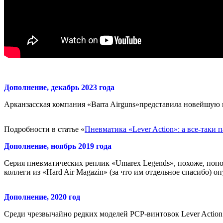
Дополнение, декабрь 2023 года
Арканзасская компания «Barra Airguns»представила новейшую
Подробности в статье «
Пневматика «Lever Action»: а все-таки 
Дополнение, ноябрь 2019 года
Серия пневматических реплик «Umarex Legends», похоже, поп
коллеги из «Hard Air Magazin» (за что им отдельное спасибо)
Дополнение, 2020 год
Среди чрезвычайно редких моделей PCP-винтовок Lever Actio