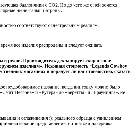
льзующая баллончики с СО2. Но до чего же с ней хочется
пулярные ныне фальш-патроны.
олностью соответствуют огнестрельным реалиям.
 время все изделия распроданы и следует ожидать
выстрелов. Производитель декларирует скоростные
с оружием изделиям». Исходная стоимость «Legends Cowboy
чественных магазинах и порадует ли нас стоимостью, сказать
кое неудобоваримое название, когда винтовку можно было
«Смит-Вессона» и «Ругера» до «Беретты» и «Браунинга», не
ывания и оглаживания :)) реального образца с удивлением
риблизительное представление, но знатоки наверняка