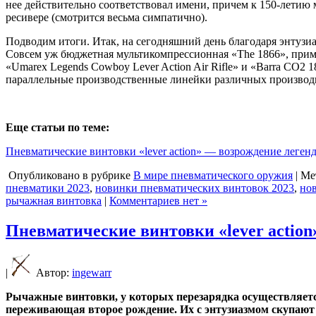
нее действительно соответствовал имени, причем к 150-летию м
ресивере (смотрится весьма симпатично).
Подводим итоги. Итак, на сегодняшний день благодаря энтузи
Совсем уж бюджетная мультикомпрессионная «The 1866», приме
«Umarex Legends Cowboy Lever Action Air Rifle» и «Barra CO2
параллельные производственные линейки различных производи
Еще статьи по теме:
Пневматические винтовки «lever action» — возрождение леген
Опубликовано в рубрике
В мире пневматического оружия
| Ме
пневматики 2023
,
новинки пневматических винтовок 2023
,
но
рычажная винтовка
|
Комментариев нет »
Пневматические винтовки «lever actio
|
Автор:
ingewarr
Рычажные винтовки, у которых перезарядка осуществляется
переживающая второе рождение. Их с энтузиазмом скупают 