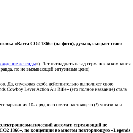
товка «Barra CO2 1866» (на фото), думаю, сыграет свою
зрождение легенды
«). Лет пятнадцать назад германская компания
правда, по не вызывающей энтузиазма цене).
ов. Да, спусковая скоба действительно выполняет свою
 Cowboy Lever Action Air Rifle» (это полное название) стала
 заряжания 10-зарядного почти настоящего (!) магазина и
ре электропневматический автомат, стреляющий не
a CO2 1866», по концепции во многом повторяющую «Legends