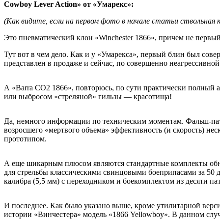
Cowboy Lever Action» от «Умарекс»:
(Как видите, если на первом фото в начале статьи ствольная 
Это пневматический клон «Winchester 1866», причем не первый
Тут вот в чем дело. Как и у «Умарекса», первый блин был сов
представлен в продаже и сейчас, по совершенно неагрессивной 
А «Barra CO2 1866», повторюсь, по сути практически полный а
или выбросом «стреляной» гильзы — красотища!
Да, немного информации по техническим моментам. Фальш-патр
возросшего «мертвого объема» эффективность (и скорость) не
прототипом.
А еще шикарным плюсом являются стандартные комплекты обнов
для стрельбы классическими свинцовыми боеприпасами за 50 д
калибра (5,5 мм) с переходником и боекомплектом из десяти па
И последнее. Как было указано выше, кроме утилитарной версии
истории «Винчестера» модель «1866 Yellowboy». В данном случ