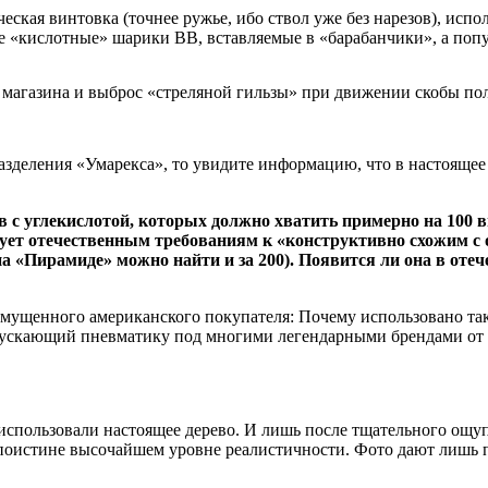
ская винтовка (точнее ружье, ибо ствол уже без нарезов), испо
кие «кислотные» шарики ВВ, вставляемые в «барабанчики», а по
!) магазина и выброс «стреляной гильзы» при движении скобы п
разделения «Умарекса», то увидите информацию, что в настоящее
 с углекислотой, которых должно хватить примерно на 100 
тствует отечественным требованиям к «конструктивно схожим 
 (на «Пирамиде» можно найти и за 200). Появится ли она в оте
озмущенного американского покупателя: Почему использовано та
ыпускающий пневматику под многими легендарными брендами от 
использовали настоящее дерево. И лишь после тщательного ощуп
оистине высочайшем уровне реалистичности. Фото дают лишь п