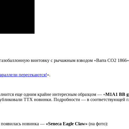
 газобаллонную винтовку с рычажным взводом «Barra CO2 1866»
параллели пересекаются!
«.
олнится еще одним крайне интересным образцом — «
M1A1 BB g
 опубликовали ТТХ новинки. Подробности — в соответствующей гл
n появилась новинка —
«Seneca Eagle Claw»
(на фото):