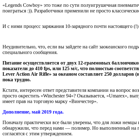
«Legends Cowboy» это тоже по сути полуигрушечная пневматиче
поиграться :)). Разработчики применили не просто классичес
И с ними процесс заряжания 10-зарядного почти настоящего (
Неудивительно, что, если вы зайдете на сайт заокеанского под
специального сообщения.
Питание осуществляется от двух 12-граммовых баллончиков
показатели до 410 fps, или 125 м/с, что полностью соотве
Lever Action Air Rifle» за океаном составляет 250 долларов
пока трудно.
Кстати, интересен ответ представителя компании на вопрос в
просто окрестить «Winchester 94»? Оказывается, «Umarex», в
имеет прав на торговую марку «Винчестер».
Дополнение, май 2019 года.
Поначалу практически все были уверены, что для ложи немцы 
обнаружили, что перед нами — полимер. Но выполненный на п
согласятся с этим утверждением.