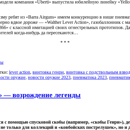
одели компания «Uberti» выпустила юбилейную линейку «Yellowboy
азму ребят из «Barra Airguns» имеем конкуренцию в нише пневм
рно вдвое дороже — «Walther Lever Action», газобаллонник с м
 1866» с классной имитацией своих огнестрельных прототипов. Д
телей когда-нибудь да пересекаются…
* * *
ды
тки:
lever action
,
винтовка генри
,
винтовка с подствольным взво
вости оружие
,
новости оружие 2023
,
пневматика 2023
,
пневматик
n» — возрождение легенды
 с помощью спусковой скобы (например, «скобы Генри»), де
не только для коллекций и «ковбойских пострелушек», но и 