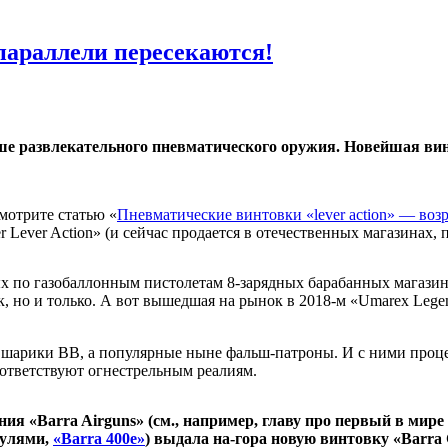
 параллели пересекаются!
ише развлекательного пневматического оружия. Новейшая вин
мотрите статью «
Пневматические винтовки «lever action» — во
Lever Action» (и сейчас продается в отечественных магазинах, 
ых по газобаллонным пистолетам 8-зарядных барабанных магазин
 но и только. А вот вышедшая на рынок в 2018-м «Umarex Legends
шарики ВВ, а популярные ныне фальш-патроны. И с ними процесс
ответствуют огнестрельным реалиям.
ния «Barra Airguns» (см., например, главу про первый в ми
пулями,
«Barra 400e»
) выдала на-гора новую винтовку «Barr