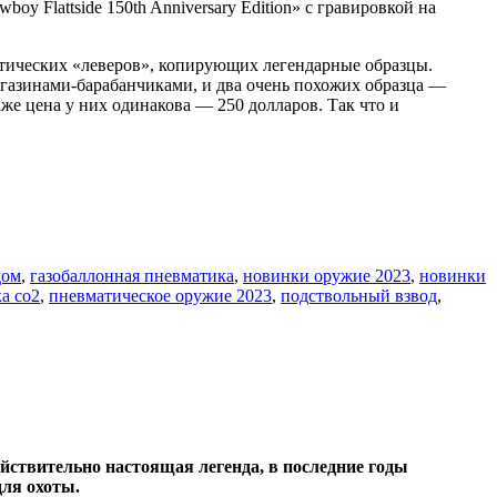
 Flattside 150th Anniversary Edition» с гравировкой на
атических «леверов», копирующих легендарные образцы.
агазинами-барабанчиками, и два очень похожих образца —
аже цена у них одинакова — 250 долларов. Так что и
дом
,
газобаллонная пневматика
,
новинки оружие 2023
,
новинки
а со2
,
пневматическое оружие 2023
,
подствольный взвод
,
йствительно настоящая легенда, в последние годы
для охоты.