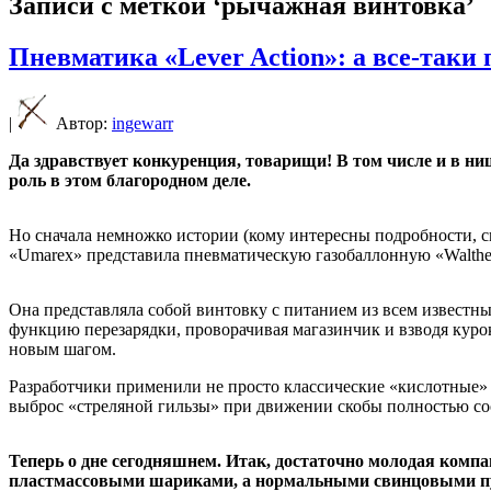
Записи с меткой ‘рычажная винтовка’
Пневматика «Lever Action»: а все-таки
|
Автор:
ingewarr
Да здравствует конкуренция, товарищи! В том числе и в н
роль в этом благородном деле.
Но сначала немножко истории (кому интересны подробности, с
«Umarex» представила пневматическую газобаллонную «Walther 
Она представляла собой винтовку с питанием из всем известн
функцию перезарядки, проворачивая магазинчик и взводя курок,
новым шагом.
Разработчики применили не просто классические «кислотные» 
выброс «стреляной гильзы» при движении скобы полностью со
Теперь о дне сегодняшнем. Итак, достаточно молодая компа
пластмассовыми шариками, а нормальными свинцовыми 