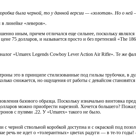
коробка была черной, то у данной версии — «золотая». Но о ней
 в линейке «леверов».
ершенно иным, причем отличался еще сильнее, поскольку являлс
цене 75 долларов, и называется просто и без претензий «The 186
налог «Umarex Legends Cowboy Lever Action Air Rifle». Те же ф
оны это в принципе стилизованные под гильзы трубочки, в дул
сколько снижается, но ощущения от работы с девайсом становят
ления базового образца. Поскольку изначально винтовка предн
олларов можно приобрести нарезной. Хочется большего? Пожалу
тронов с пулями .22. У «Umarex» такого не было.
 с черной ствольной коробкой доступна и с окраской под позолот
ае речь не идет о «толерантных» цветах радуги — в те-то годы!