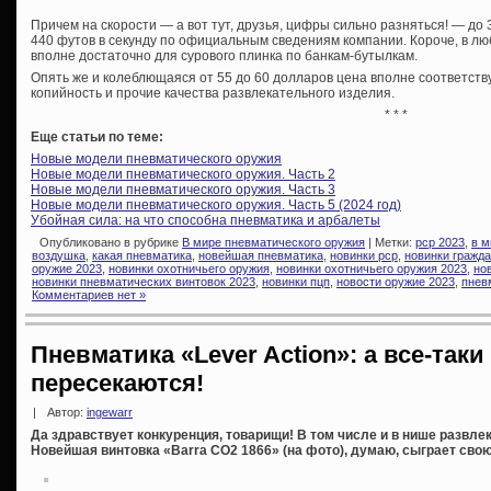
Причем на скорости — а вот тут, друзья, цифры сильно разняться! — до 
440 футов в секунду по официальным сведениям компании. Короче, в л
вполне достаточно для сурового плинка по банкам-бутылкам.
Опять же и колеблющаяся от 55 до 60 долларов цена вполне соответст
копийность и прочие качества развлекательного изделия.
* * *
Еще статьи по теме:
Новые модели пневматического оружия
Новые модели пневматического оружия. Часть 2
Новые модели пневматического оружия. Часть 3
Новые модели пневматического оружия. Часть 5 (2024 год)
Убойная сила: на что способна пневматика и арбалеты
Опубликовано в рубрике
В мире пневматического оружия
| Метки:
pcp 2023
,
в м
воздушка
,
какая пневматика
,
новейшая пневматика
,
новинки pcp
,
новинки гражда
оружие 2023
,
новинки охотничьего оружия
,
новинки охотничьего оружия 2023
,
но
новинки пневматических винтовок 2023
,
новинки пцп
,
новости оружие 2023
,
пнев
Комментариев нет »
Пневматика «Lever Action»: а все-так
пересекаются!
|
Автор:
ingewarr
Да здравствует конкуренция, товарищи! В том числе и в нише развле
Новейшая винтовка «Barra CO2 1866» (на фото), думаю, сыграет сво