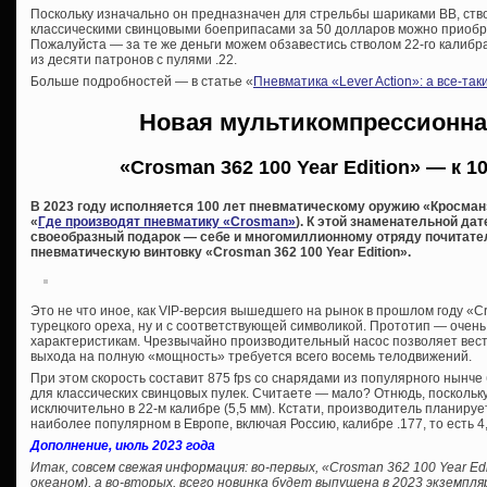
Поскольку изначально он предназначен для стрельбы шариками ВВ, ствол
классическими свинцовыми боеприпасами за 50 долларов можно приобр
Пожалуйста — за те же деньги можем обзавестись стволом 22-го калибра
из десяти патронов с пулями .22.
Больше подробностей — в статье «
Пневматика «Lever Action»: а все-та
Новая мультикомпрессионна
«Crosman 362 100 Year Edition» — к 
В 2023 году исполняется 100 лет пневматическому оружию «Кросман
«
Где производят пневматику «Crosman»
). К этой знаменательной да
своеобразный подарок — себе и многомиллионному отряду почитат
пневматическую винтовку «Crosman 362 100 Year Edition».
Это не что иное, как VIP-версия вышедшего на рынок в прошлом году «C
турецкого ореха, ну и с соответствующей символикой. Прототип — очень 
характеристикам. Чрезвычайно производительный насос позволяет вести 
выхода на полную «мощность» требуется всего восемь телодвижений.
При этом скорость составит 875 fps со снарядами из популярного нынче б
для классических свинцовых пулек. Считаете — мало? Отнюдь, поскольк
исключительно в 22-м калибре (5,5 мм). Кстати, производитель планируе
наиболее популярном в Европе, включая Россию, калибре .177, то есть 4
Дополнение, июль 2023 года
Итак, совсем свежая информация: во-первых, «Crosman 362 100 Year Edi
океаном), а во-вторых, всего новинка будет выпущена в 2023 экземпля