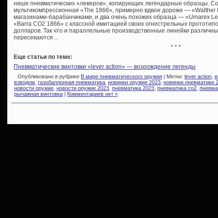
нише пневматических «леверов», копирующих легендарные образцы. С
мультикомпрессионная «The 1866», примерно вдвое дороже — «Walther Le
магазинами-барабанчиками, и два очень похожих образца — «Umarex Lege
«Barra CO2 1866» с классной имитацией своих огнестрельных прототипо
долларов. Так что и параллельные производственные линейки различны
пересекаются…
* * *
Еще статьи по теме:
Пневматические винтовки «lever action» — возрождение легенды
Опубликовано в рубрике
В мире пневматического оружия
| Метки:
lever action
,
в
взводом
,
газобаллонная пневматика
,
новинки оружие 2023
,
новинки пневматики 
новости оружие
,
новости оружие 2023
,
пневматика 2023
,
пневматика со2
,
пневма
рычажная винтовка
|
Комментариев нет »