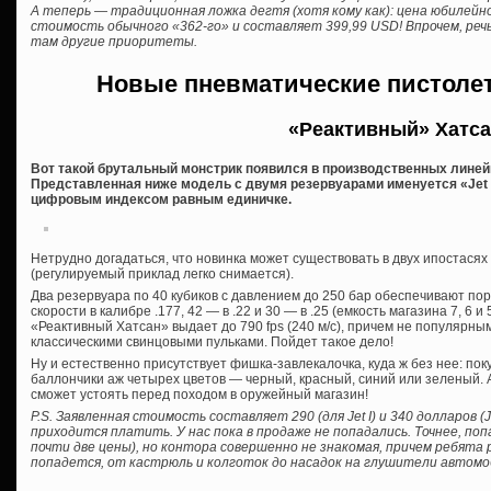
А теперь — традиционная ложка дегтя (хотя кому как): цена юбилей
стоимость обычного «362-го» и составляет 399,99 USD! Впрочем, речь
там другие приоритеты.
Новые пневматические пистоле
«Реактивный» Хатс
Вот такой брутальный монстрик появился в производственных линейк
Представленная ниже модель с двумя резервуарами именуется «Jet II
цифровым индексом равным единичке.
Нетрудно догадаться, что новинка может существовать в двух ипостасях
(регулируемый приклад легко снимается).
Два резервуара по 40 кубиков с давлением до 250 бар обеспечивают по
скорости в калибре .177, 42 — в .22 и 30 — в .25 (емкость магазина 7, 6 и
«Реактивный Хатсан» выдает до 790 fps (240 м/c), причем не популярны
классическими свинцовыми пульками. Пойдет такое дело!
Ну и естественно присутствует фишка-завлекалочка, куда ж без нее: по
баллончики аж четырех цветов — черный, красный, синий или зеленый. А,
сможет устоять перед походом в оружейный магазин!
P.S. Заявленная стоимость составляет 290 (для Jet I) и 340 долларов (
приходится платить. У нас пока в продаже не попадались. Точнее, поп
почти две цены), но контора совершенно не знакомая, причем ребята 
попадется, от кастрюль и колготок до насадок на глушители автомо