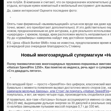
или голубя. В компании и считают, что он предназначен исключительно 
отдыха, которым нужен компактный и мобильный инструмент для выжив
Да, самое интересное! Оцените последнее фото:
Опять-таки фирменный «выживальщицкий» штык-нож вроде как даже идет
точно, может, его приобретают дополнительно). И это действительно пе
ножом, предназначенным не для антуража, а для реального использова
«шкуродер» с крюком, правда, крюк расположен малость неправильно и 
Ну да «сурвайверы» наверняка найдут ему достойное применение.
P.S. Цена «Black Bunker BM8» пока не известна, предполагаемое время 
в очередной раз очередная благодарность Стивену.
Новый многозарядный супермагнум «Hat
Полку пневматических многозарядных пружинно-поршневых винтово
«Hatsan SpeedFire 1250». Как понятно из индекса, речь идет о суперм
«Сто двадцать пятого».
Его младший брат — просто «SpeedFire» без циферок, классический ма
буквально с момента появления вызвал достаточно много споров (см., н
закричали молодые бароны», или Стоит ли покупать «Hatsan SpeedFire
«
покупалась, и вот, аж через четыре года, производитель сподобился разви
И правильно, все-таки «Хатсаны» больше ассоциируются именно со св
29х120 мм), выдающими дульную энергию за 30 джоулей и реальные ско
го калибра свинцовыми пульками массой порядка 0,7 г до 330 м/с.