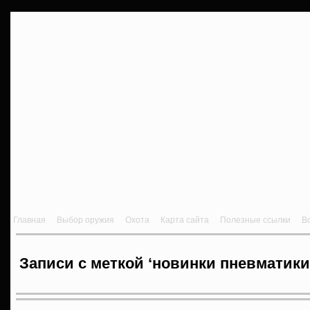
Главная
Выбор оружия
Охота
Карта сайта
Полезные ссылки
В
Записи с меткой ‘новинки пневматики