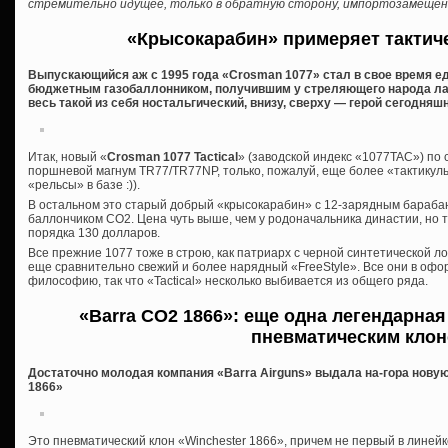
стремительно идущее, только в обратную сторону, импортозамеще
«Крысокарабин» примеряет тактич
Выпускающийся аж с 1995 года «Crosman 1077» стал в свое время 
бюджетным газобаллонником, получившим у стреляющего народа лас
весь такой из себя ностальгический, внизу, сверху — герой сегодняшн
Итак, новый «
Crosman 1077 Tactical
» (заводской индекс «1077TAC») по 
поршневой магнум TR77/TR77NP, только, пожалуй, еще более «тактикуль
«рельсы» в базе :)).
В остальном это старый добрый «крысокарабин» с 12-зарядным бараба
баллончиком СО2. Цена чуть выше, чем у родоначальника династии, но 
порядка 130 долларов.
Все прежние 1077 тоже в строю, как патриарх с черной синтетической лож
еще сравнительно свежий и более нарядный «FreeStyle». Все они в оф
философию, так что «Tactical» несколько выбивается из общего ряда.
«Barra CO2 1866»
: еще одна легендарная
пневматическим кло
Достаточно молодая компания «Barra Airguns» выдала на-гора нову
1866»
Это пневматический клон «Winchester 1866», причем не первый в линейк