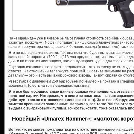
На «Пирамиде» уже в январе была озвучена стоимость серийных образц
ажиотаж, поскольку «Notos» попадает в нишу самых бюджетных винтовок
наличия регулятора «мощности» и бокового взвода (о нем ниже) так и в
Это не все «фишки» новинки. Так, она пока что будет выпускаться исключ
заявленной скорости в 700 fps (213 м/с) предполагает использование д
дичь и на коротких дистанциях, поскольку скорость дана для сверхлегких
Еще одна изюминка позволяет предположить, что на смену не столь д
ответка :)) в отношении теперь уже правшей. Обратите внимание на ра
детальку — это и есть рычажок бокового взвода. Так вот, справа он отсу
Резервуара с давлением 250 бар (объем почему-то не показан в специф
мощности. То есть на три 7-зарядных магазина.
Это все были официальные данные, однако уже появились отзывы п
пилотной партии. Интересно, что никто не посетовал на «антиправши
действует только в отношении «меньшинств» :)). Зато все обнаружил
заметно превышают заявленные. Например, все те же 700 fps отрегу
выдала с 18-грановыми пулями. Точность, кстати, тоже оказалась впо
Новейший «Umarex Hammer»: «молоток-корот
Вот уж кто не может пожаловаться на отсутствие внимания на нашем с
«Умарекс Хаммер»! Эта 12,7-миллиметровая PCP-винтовка не самая 