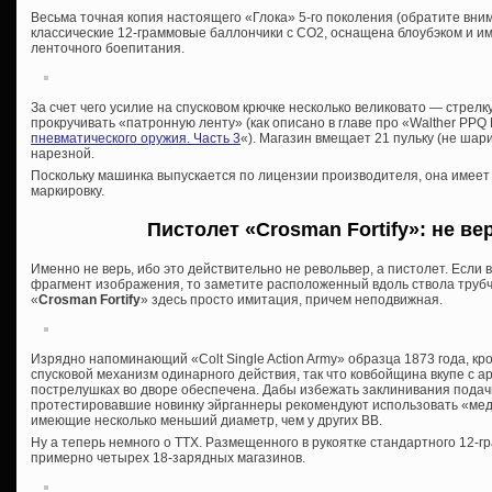
Весьма точная копия настоящего «Глока» 5-го поколения (обратите вни
классические 12-граммовые баллончики с СО2, оснащена блоубэком и и
ленточного боепитания.
За счет чего усилие на спусковом крючке несколько великовато — стрел
прокручивать «патронную ленту» (как описано в главе про «Walther PPQ 
пневматического оружия. Часть 3
«). Магазин вмещает 21 пульку (не шар
нарезной.
Поскольку машинка выпускается по лицензии производителя, она имеет
маркировку.
Пистолет «Crosman Fortify»: не ве
Именно не верь, ибо это действительно не револьвер, а пистолет. Если
фрагмент изображения, то заметите расположенный вдоль ствола трубча
«
Crosman Fortify
» здесь просто имитация, причем неподвижная.
Изрядно напоминающий «Colt Single Action Army» образца 1873 года, кр
спусковой механизм одинарного действия, так что ковбойщина вкупе с а
пострелушках во дворе обеспечена. Дабы избежать заклинивания подач
протестировавшие новинку эйрганнеры рекомендуют использовать «ме
имеющие несколько меньший диаметр, чем у других ВВ.
Ну а теперь немного о ТТХ. Размещенного в рукоятке стандартного 12-г
примерно четырех 18-зарядных магазинов.