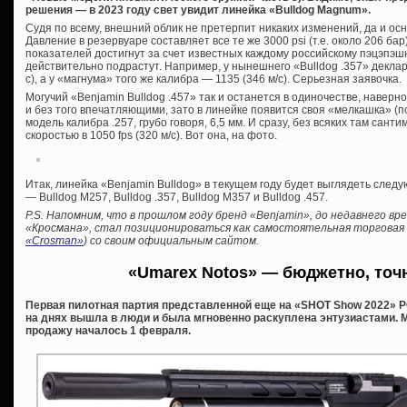
решения — в 2023 году свет увидит линейка «Bulldog Magnum».
Судя по всему, внешний облик не претерпит никаких изменений, да и о
Давление в резервуаре составляет все те же 3000 psi (т.е. около 206 ба
показателей достигнут за счет известных каждому российскому пэцэпэшн
действительно подрастут. Например, у нынешнего «Bulldog .357» деклари
с), а у «магнума» того же калибра — 1135 (346 м/с). Серьезная заявочка.
Могучий «Benjamin Bulldog .457» так и останется в одиночестве, наверн
и без того впечатляющими, зато в линейке появится своя «мелкашка» (
модель калибра .257, грубо говоря, 6,5 мм. И сразу, без всяких там сант
скоростью в 1050 fps (320 м/с). Вот она, на фото.
Итак, линейка «Benjamin Bulldog» в текущем году будет выглядеть след
— Bulldog М257, Bulldog .357, Bulldog М357 и Bulldog .457.
P.S. Напомним, что в прошлом году бренд «Benjamin», до недавнего в
«Кросмана», стал позиционироваться как самостоятельная торговая м
«Crosman»
) со своим официальным сайтом.
«Umarex Notos» — бюджетно, точ
Первая пилотная партия представленной еще на «SHOT Show 2022» P
на днях вышла в люди и была мгновенно раскуплена энтузиастами. 
продажу началось 1 февраля.