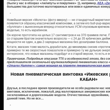
(были у нас в обзорах «лилипуты и покрупнее» :)), например,
AEA «Zeu
большинства достаточно малотиражных или вовсе единичных конкуре
Новейшая версия «Молота» (фото вверху) — не стандартный маркетингов
появляется образец классический компоновки, а затем его bull-pup-вар
«буллпап» с вынесенным вперед относительно УСМ спусковым крючком.
моделью, то есть карабином.
Он короче прототипа на целых 17 сантиметров и на 370 граммов легче. 
со старшим братом значительно возросла — с 24 до 35 кубических дюйм
мощности не один, а два 2-зарядных магазина без дозаправки баллона.
Кстати, магазин тоже малость доработали, до минимума снизив «протечк
примерно те же скоростные показатели и примерно ту же дульную энергию
интересное, что новые магазины подойдут и к старой версии, то есть и 
Примечание. Подробные описание ТТХ и особенностей этого, без с
представителя охотничьей крупнокалиберной пневматики класса 
«Umarex Hammer»: самая мощная на планете пневматическая вин
Новая пневматическая винтовка «Ижевских 
КАБАН»
Друзья, в последнее время производители не особо радовали нас но
винтовок, исключение, пожалуй, ряд малотиражных американских к
эксклюзивные и дорогехонькие модели. Отечественные оружейники, п
данной теме. Но не все…