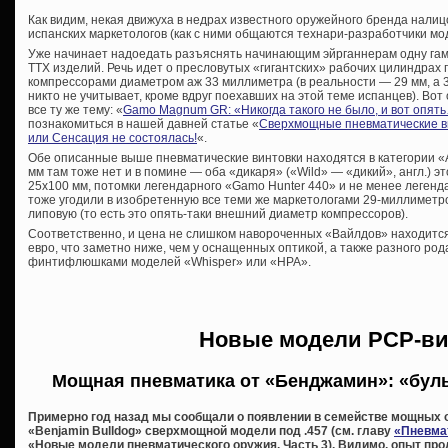
Как видим, некая движуха в недрах известного оружейного бренда налиц
испанских маркетологов (как с ними общаются технари-разработчики мо
Уже начинает надоедать разъяснять начинающим эйрганнерам одну га
ТТХ изделий. Речь идет о пресловутых «гигантских» рабочих цилиндра
компрессорами диаметром аж 33 миллиметра (в реальности — 29 мм, а
никто не учитывает, кроме вдруг поехавших на этой теме испанцев). Вот
все ту же тему: «
Gamo Magnum GR: «Никогда такого не было, и вот опят
познакомиться в нашей давней статье «
Сверхмощные пневматические ви
или Сенсация не состоялась!
«.
Обе описанные выше пневматические винтовки находятся в категории «Adu
мм там тоже нет и в помине — оба «дикаря» («Wild» — «дикий», англ.) 
25х100 мм, потомки легендарного «Gamo Hunter 440» и не менее леген
тоже угодили в изобретенную все теми же маркетологами 29-миллиметр
липовую (то есть это опять-таки внешний диаметр компрессоров).
Соответственно, и цена не слишком навороченных «Вайлдов» находится
евро, что заметно ниже, чем у оснащенных оптикой, а также разного ро
финтифлюшками моделей «Whisper» или «HPA».
Новые модели PCP-ви
Мощная пневматика от «Бенджамин»: «буль
Примерно год назад мы сообщали о появлении в семействе мощных 
«Benjamin Bulldog» сверхмощной модели под .457 (см. главу
«Пневма
«Новые модели пневматического оружия. Часть 3). Видимо, опыт про