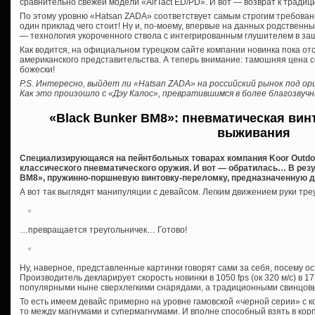
сравнительно свежей модели «AirTact ED/PD». И вот — возврат к традиция
По этому уровню «Hatsan ZADA» соответствует самым строгим требова
один приклад чего стоит! Ну и, по-моему, впервые на данных родственн
— технология укороченного ствола с интегрированным глушителем в за
Как водится, на официальном турецком сайте компании новинка пока отс
американского представительства. А теперь внимание: тамошняя цена с
божески!
P.S. Интересно, выйдет ли «Hatsan ZADA» на российский рынок под о
Как это произошло с «Дэу Калос», превратившимся в более благозву
«Black Bunker BM8»: пневматическая вин
выживания
Специализирующаяся на пейнтбольных товарах компания Koor Outdoor
классического пневматического оружия. И вот — обратилась… В рез
BM8», пружинно-поршневую винтовку-переломку, предназначенную дл
А вот так выглядят манипуляции с девайсом. Легким движением руки т
…превращается треугольничек… Готово!
Ну, наверное, представленные картинки говорят сами за себя, посему о
Производитель декларирует скорость новинки в 1050 fps (ок 320 м/с) в 17
популярными ныне сверхлегкими снарядами, а традиционными свинцов
То есть имеем девайс примерно на уровне гамовской «черной серии» с 
то между магнумами и супермагнумами. И вполне способный взять в кор