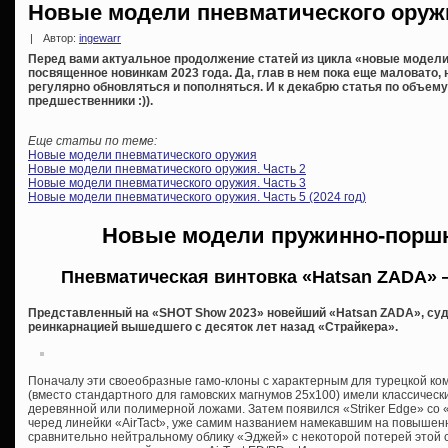
Новые модели пневматического оружия
|
Автор:
ingewarr
Перед вами актуальное продолжение статей из цикла «новые модели
посвященное новинкам 2023 года. Да, глав в нем пока еще маловато,
регулярно обновляться и пополняться. И к декабрю статья по объему 
предшественники :)).
Еще статьи по теме:
Новые модели пневматического оружия
Новые модели пневматического оружия. Часть 2
Новые модели пневматического оружия. Часть 3
Новые модели пневматического оружия. Часть 5 (2024 год)
Новые модели пружинно-порш
Пневматическая винтовка «Hatsan ZADA» —
Представленный на «SHOT Show 2023» новейший «Hatsan ZADA», судя
реинкарнацией вышедшего с десяток лет назад «Страйкера».
Поначалу эти своеобразные гамо-клоны с характерным для турецкой к
(вместо стандартного для гамовских магнумов 25х100) имели классическ
деревянной или полимерной ложами. Затем появился «Striker Edge» со
черед линейки «AirTact», уже самим названием намекавшим на повышенн
сравнительно нейтральному облику «Эджей» с некоторой потерей этой 