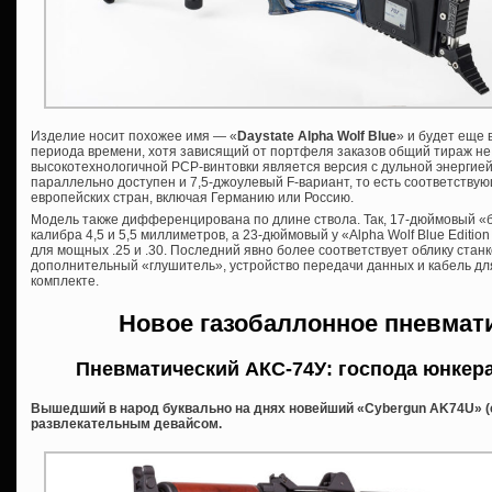
Изделие носит похожее имя — «
Daystate Alpha Wolf Blue
» и будет еще 
периода времени, хотя зависящий от портфеля заказов общий тираж не
высокотехнологичной PCP-винтовки является версия с дульной энергией 
параллельно доступен и 7,5-джоулевый F-вариант, то есть соответству
европейских стран, включая Германию или Россию.
Модель также дифференцирована по длине ствола. Так, 17-дюймовый «
калибра 4,5 и 5,5 миллиметров, а 23-дюймовый у «Alpha Wolf Blue Editio
для мощных .25 и .30. Последний явно более соответствует облику станков
дополнительный «глушитель», устройство передачи данных и кабель для
комплекте.
Новое газобаллонное пневмат
Пневматический АКС-74У: господа юнкер
Вышедший в народ буквально на днях новейший «Cybergun AK74U» (
развлекательным девайсом.