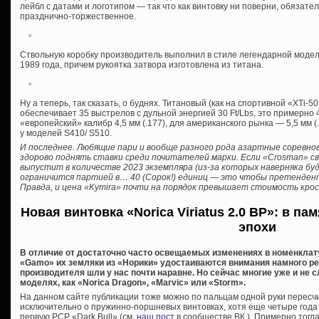
лейбл с датами и логотипом — так что как винтовку ни поверни, обязате
празднично-торжественное.
Ствольную коробку производитель выполнил в стиле легендарной модели
1989 года, причем рукоятка затвора изготовлена из титана.
Ну а теперь, так сказать, о буднях. Титановый (как на спортивной «XTi-
обеспечивает 35 выстрелов с дульной энергией 30 Ft/Lbs, это примерно
«европейский» калибр 4,5 мм (.177), для американского рынка — 5,5 мм 
у моделей S410/ S510.
И последнее. Любящие пари и вообще разного рода азартные соревно
здорово поднять ставки среди почитателей марки. Если «Crosman» сво
выпустит в количестве 2023 экземпляра (из-за которых наверняка буд
ограничится партией в… 40 (Сорок!) единиц — это чтобы претендент
Правда, и цена «Kymira» почти на порядок превышает стоимость крос
Новая винтовка «Norica Viriatus 2.0 BP»: в п
эпохи
В отличие от достаточно часто освещаемых изменениях в номенклат
«Gamo» их земляки из «Норики» удостаиваются внимания намного реж
производителя шли у нас почти наравне. Но сейчас многие уже и не
моделях, как «Norica Dragon», «Marvic» или «Storm».
На данном сайте публикации тоже можно по пальцам одной руки пересчи
исключительно о пружинно-поршневых винтовках, хотя еще четыре года
первую PCP «Dark Bull» (см.
наш пост
в сообществе ВК ). Примерно тогд