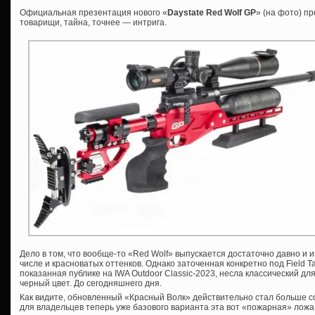
Официальная презентация нового «
Daystate Red Wolf GP
» (на фото) п
товарищи, тайна, точнее — интрига.
Дело в том, что вообще-то «Red Wolf» выпускается достаточно давно и 
числе и красноватых оттенков. Однако заточенная конкретно под Field Ta
показанная публике на IWA Outdoor Classic-2023, несла классический д
черный цвет. До сегодняшнего дня.
Как видите, обновленный «Красный Волк» действительно стал больше со
для владельцев теперь уже базового варианта эта вот «пожарная» ложа