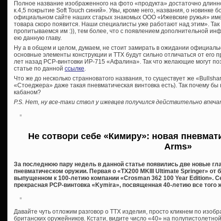
Полное название изображенного на фото «продукта» достаточно длин
к.4,5 покрытие Soft Touch синий». Увы, кроме него, названия, о новинке 
официальном сайте наших старых знакомых ООО «Ижевские ружья» име
товара скоро появится. Наши специалисты уже работают над этим». Так 
пропитываемся им :)), тем более, что с появлением дополнительной и
ею данную главу.
Ну а в общем и целом, думаем, не стоит замирать в ожидании официаль
основные элементы конструкции и ТТХ будут сильно отличаться от ег
лет назад PCP-винтовки ИР-715 «Афалина». Так что желающие могут по
статье по данной
ссылке
.
Что же до несколько странноватого названия, то существует же «Bullshar
«Стоеджера» даже такая пневматическая винтовка есть). Так почему бы
кабаном?
P.S. Нет, ну все-таки ствол у ижевцев получился действительно впеч
Не сотвори себе «Кимиру»: новая пневмати
Arms»
За последнюю пару недель в данной статье появились две новые гл
пневматическом оружии. Первая о «TX200 MKIII Ultimate Springer» от 
выпущенном к 100-летию компании «Crosman 362 100 Year Edition». С
прекрасная PCP-винтовка «Kymira», посвященная 40-летию все того ж
Давайте чуть отложим разговор о ТТХ изделия, просто кликнем по изо
британских оружейников. Кстати, видите число «40» на полупистолетно