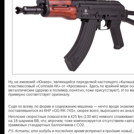
Ну, не ижевский «Юнкер», являющийся переделкой настоящего «Калаша»
пластмассовый «Comrade AK» от «Кросмана». Здесь по крайней мере осн
металлические (дерево и полимер, понятно, тоже присутствуют). И по 
примерно соответствует оригиналу.
Судя по всему, по форме и содержанию машинка — нечто вроде знакомо
поставлявшегося из КНР «GG RK-74S», скорее всего, выросшего из анал
Неплохие скоростные показатели в 425 fps (130 м/с) немного сглажива
на 18 шариков ВВ, что, впрочем, тоже компенсируется отсутствием «авто
граммовых стандартных баллончиков с СО2.
P.S. Кстати, кто-нибудь в последнее время встречал в продаже новый,