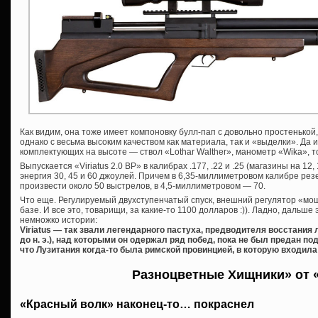
Как видим, она тоже имеет компоновку булл-пап с довольно простенькой,
однако с весьма высоким качеством как материала, так и «выделки». Да 
комплектующих на высоте — ствол «Lothar Walther», манометр «Wika», т
Выпускается «Viriatus 2.0 BP» в калибрах .177, .22 и .25 (магазины на 12,
энергия 30, 45 и 60 джоулей. Причем в 6,35-миллиметровом калибре рез
произвести около 50 выстрелов, в 4,5-миллиметровом — 70.
Что еще. Регулируемый двухступенчатый спуск, внешний регулятор «мо
базе. И все это, товарищи, за какие-то 1100 долларов :)). Ладно, дальше 
немножко истории:
Viriatus — так звали легендарного пастуха, предводителя восстания 
до н. э.), над которыми он одержал ряд побед, пока не был предан 
что Лузитания когда-то была римской провинцией, в которую входила
Разноцветные Хищники» от «
«Красный волк» наконец-то… покраснел