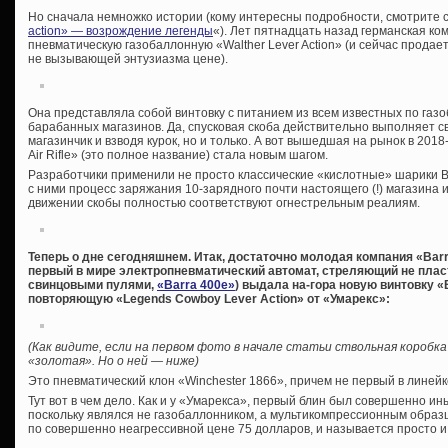
Но сначала немножко истории (кому интересны подробности, смотрите 
action» — возрождение легенды
«). Лет пятнадцать назад германская к
пневматическую газобаллонную «Walther Lever Action» (и сейчас продает
не вызывающей энтузиазма цене).
Она представляла собой винтовку с питанием из всем известных по га
барабанных магазинов. Да, спусковая скоба действительно выполняет 
магазинчик и взводя курок, но и только. А вот вышедшая на рынок в 201
Air Rifle» (это полное название) стала новым шагом.
Разработчики применили не просто классические «кислотные» шарики 
с ними процесс заряжания 10-зарядного почти настоящего (!) магазина 
движении скобы полностью соответствуют огнестрельным реалиям.
Теперь о дне сегодняшнем. Итак, достаточно молодая компания «Barra
первый в мире электропневматический автомат, стреляющий не пл
свинцовыми пулями,
«Barra 400e»
) выдала на-гора новую винтовку «
повторяющую «Legends Cowboy Lever Action» от «Умарекс»:
(Как видите, если на первом фото в начале статьи ствольная коробка
«золотая». Но о ней — ниже)
Это пневматический клон «Winchester 1866», причем не первый в линейк
Тут вот в чем дело. Как и у «Умарекса», первый блин был совершенно и
поскольку являлся не газобаллонником, а мультикомпрессионным образц
по совершенно неагрессивной цене 75 долларов, и называется просто и