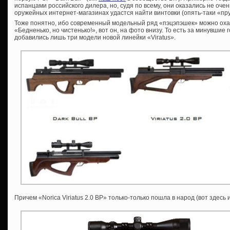
испанцами российского дилера, но, судя по всему, они оказались не оче
оружейных интернет-магазинах удастся найти винтовки (опять-таки «пру
Тоже понятно, ибо современный модельный ряд «пэцэпэшек» можно оха
«Бедненько, но чистенько!», вот он, на фото внизу. То есть за минувшие
добавились лишь три модели новой линейки «Viratus».
Причем «Norica Viriatus 2.0 BP» только-только пошла в народ (вот здес