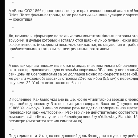
А «Barra CO2 1866», повторюсь, по сути практически полный аналог «Uma
Rifle». Те же фальш-патроны, те же реалистичные манипуляции с заря
— красотища!
Да, немного информации по техническим моментам. Фальш-патроны это
трубочки, в дульце которых и вставляются шарики либо пульки. Из-за в
эффективность (и скорость) несколько снижается, но ощущения от рабо
приближенными к таковым с огнестрельным прототипом.
А еще шикарным плюсом являются стандартные комплекты обновления б
винтовка предназначена для стрельбы шариками ВВ, ствол у нее гладки
свинцовыми боеприпасами за 50 долларов можно приобрести нарезной.
же деньги можем обзавестись стволом 22-го калибра (5,5 мм) с переход
с пулями .22. У «Umarex» такого не было.
И последнее. Как было указано выше, кроме утилитарной версии с черно
окраской под позолоту. Это не не из цикла «дорахо-бахато» :)), сущест
«1866 Yellowboy». В данном случае речь не идет о «толерантных» цвета
переводится как «желторотик». Ресивер у нее действительно соответст
компания «Uberti» выпустила юбилейную линейку «Yellowboy Flattside 150t
ресивере (смотрится весьма симпатично).
Подводим итоги. Итак, на сегодняшний день благодаря энтузиазму ребят