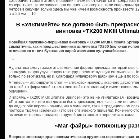
«SpeedFire 1250» в этом отношении ничем не отличается от собратьев п
«энергетика», та же заявленная скорость: со сверхлегкими снарядами до 1
метров в секунду. Только здесь мы уже имеем возможность произвести 1
а в 5,5 мм — 10.
В «Ультимейте» все должно быть прекрасн
винтовка «TX200 MKIII Ultimat
Новейшая пружинно-поршневая винтовка «TX200 MKIII Ultimate Springe
симпатична, как и предшественники из линейки ТХ200 (включая испол
отличаются от них буквально парой изюминок «улучшайзинга».
Ну, знатоки смогут заметить изменения формы приклада, который еще 
заполучил некую улучшенную текстуру, препятствующую скольжению. Но
только по вертикали, но и, благодаря кулачковому шарниру, еще и по гор
А теперь — аплодируйте стоя! — спусковой крючок шикарного двухступ
по какой-то фирменной «трехвалентной» технологии) и имеет специаль
ощущений.
И впрямь, «TX200 MKIII Ultimate Springer» это же не утилитарная «возду
«Патриота», и в нем все должно быть прекрасно, включая, сами понимае
да ладно: обе версии новинки, как в ламинате, так и в традиционном орех
полторы тысячи «зеленых» (это без оптического прицела). Конечную ст
включая интересы продавцов-оружейников, можете пересчитать сами.
«Маг-файры» потихоньку ра
Впервые многозарядная пневматическая пружинно-поршневая винтов