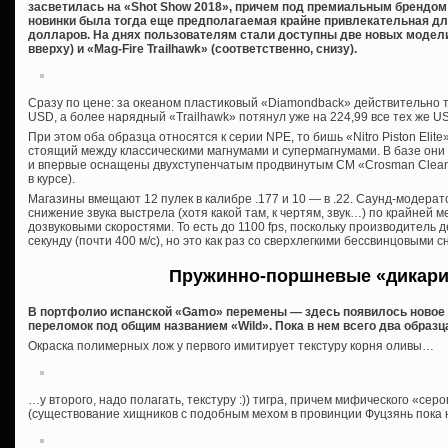
засветилась на «Shot Show 2018», причем под премиальным брендом
новинки была тогда еще предполагаемая крайне привлекательная дл
долларов. На днях пользователям стали доступны две новых модели
вверху) и «Mag-Fire Trailhawk» (соответственно, снизу).
Сразу по цене: за океаном пластиковый «Diamondback» действительно 
USD, а более нарядный «Trailhawk» потянул уже на 224,99 все тех же U
При этом оба образца относятся к серии NPE, то бишь «Nitro Piston Elit
стоящий между классическими магнумами и супермагнумами. В базе они
и впервые оснащены двухступенчатым продвинутым СМ «Crosman Clean B
в курсе).
Магазины вмещают 12 пулек в калибре .177 и 10 — в .22. Саунд-модерато
снижение звука выстрела (хотя какой там, к чертям, звук…) по крайней 
дозвуковыми скоростями. То есть до 1100 fps, поскольку производитель
секунду (почти 400 м/с), но это как раз со сверхлегкими бессвинцовыми 
Пружинно-поршневые «дикари
В портфолио испанской «Gamo» перемены — здесь появилось новое
переломок под общим названием «Wild». Пока в нем всего два образца, 
Окраска полимерных лож у первого имитирует текстуру корня оливы…
…у второго, надо полагать, текстуру :)) тигра, причем мифического «сер
(существование хищников с подобным мехом в провинции Фуцзянь пока 