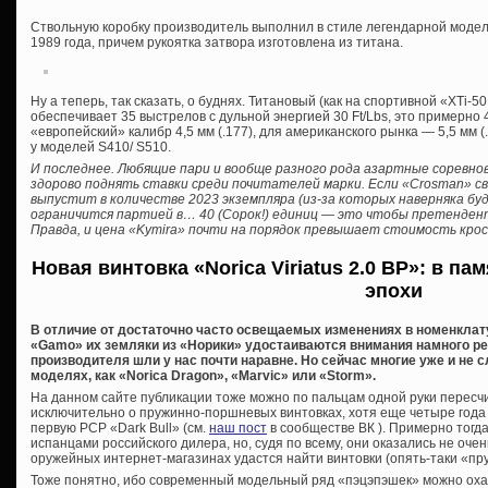
Ствольную коробку производитель выполнил в стиле легендарной модели
1989 года, причем рукоятка затвора изготовлена из титана.
Ну а теперь, так сказать, о буднях. Титановый (как на спортивной «XTi-
обеспечивает 35 выстрелов с дульной энергией 30 Ft/Lbs, это примерно
«европейский» калибр 4,5 мм (.177), для американского рынка — 5,5 мм 
у моделей S410/ S510.
И последнее. Любящие пари и вообще разного рода азартные соревно
здорово поднять ставки среди почитателей марки. Если «Crosman» сво
выпустит в количестве 2023 экземпляра (из-за которых наверняка буд
ограничится партией в… 40 (Сорок!) единиц — это чтобы претендент
Правда, и цена «Kymira» почти на порядок превышает стоимость крос
Новая винтовка «Norica Viriatus 2.0 BP»: в п
эпохи
В отличие от достаточно часто освещаемых изменениях в номенклат
«Gamo» их земляки из «Норики» удостаиваются внимания намного реж
производителя шли у нас почти наравне. Но сейчас многие уже и не
моделях, как «Norica Dragon», «Marvic» или «Storm».
На данном сайте публикации тоже можно по пальцам одной руки пересчи
исключительно о пружинно-поршневых винтовках, хотя еще четыре года
первую PCP «Dark Bull» (см.
наш пост
в сообществе ВК ). Примерно тогд
испанцами российского дилера, но, судя по всему, они оказались не оче
оружейных интернет-магазинах удастся найти винтовки (опять-таки «пру
Тоже понятно, ибо современный модельный ряд «пэцэпэшек» можно оха