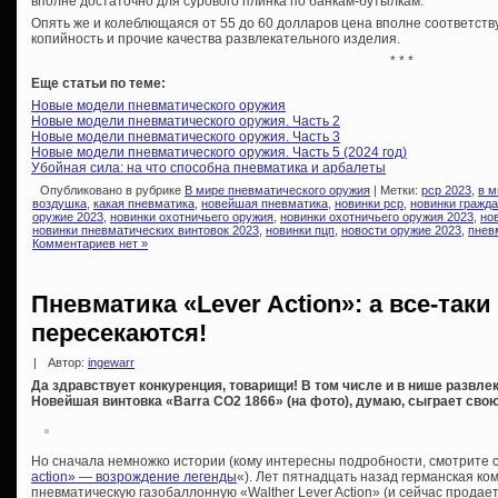
вполне достаточно для сурового плинка по банкам-бутылкам.
Опять же и колеблющаяся от 55 до 60 долларов цена вполне соответст
копийность и прочие качества развлекательного изделия.
* * *
Еще статьи по теме:
Новые модели пневматического оружия
Новые модели пневматического оружия. Часть 2
Новые модели пневматического оружия. Часть 3
Новые модели пневматического оружия. Часть 5 (2024 год)
Убойная сила: на что способна пневматика и арбалеты
Опубликовано в рубрике
В мире пневматического оружия
| Метки:
pcp 2023
,
в м
воздушка
,
какая пневматика
,
новейшая пневматика
,
новинки pcp
,
новинки гражда
оружие 2023
,
новинки охотничьего оружия
,
новинки охотничьего оружия 2023
,
но
новинки пневматических винтовок 2023
,
новинки пцп
,
новости оружие 2023
,
пнев
Комментариев нет »
Пневматика «Lever Action»: а все-так
пересекаются!
|
Автор:
ingewarr
Да здравствует конкуренция, товарищи! В том числе и в нише развле
Новейшая винтовка «Barra CO2 1866» (на фото), думаю, сыграет сво
Но сначала немножко истории (кому интересны подробности, смотрите 
action» — возрождение легенды
«). Лет пятнадцать назад германская к
пневматическую газобаллонную «Walther Lever Action» (и сейчас продает