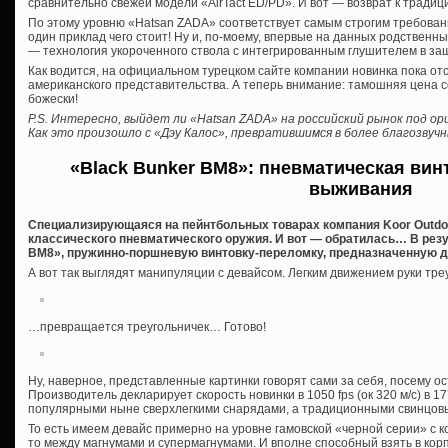
сравнительно свежей модели «AirTact ED/PD». И вот — возврат к традиция
По этому уровню «Hatsan ZADA» соответствует самым строгим требова
один приклад чего стоит! Ну и, по-моему, впервые на данных родственн
— технология укороченного ствола с интегрированным глушителем в за
Как водится, на официальном турецком сайте компании новинка пока отс
американского представительства. А теперь внимание: тамошняя цена с
божески!
P.S. Интересно, выйдет ли «Hatsan ZADA» на российский рынок под о
Как это произошло с «Дэу Калос», превратившимся в более благозву
«Black Bunker BM8»: пневматическая вин
выживания
Специализирующаяся на пейнтбольных товарах компания Koor Outdoor
классического пневматического оружия. И вот — обратилась… В рез
BM8», пружинно-поршневую винтовку-переломку, предназначенную дл
А вот так выглядят манипуляции с девайсом. Легким движением руки т
…превращается треугольничек… Готово!
Ну, наверное, представленные картинки говорят сами за себя, посему о
Производитель декларирует скорость новинки в 1050 fps (ок 320 м/с) в 17
популярными ныне сверхлегкими снарядами, а традиционными свинцов
То есть имеем девайс примерно на уровне гамовской «черной серии» с 
то между магнумами и супермагнумами. И вполне способный взять в кор