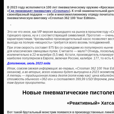
В 2023 году исполняется 100 лет пневматическому оружию «Кросман
«
Где производят пневматику «Crosman»
). К этой знаменательной да
своеобразный подарок — себе и многомиллионному отряду почитат
пневматическую винтовку «Crosman 362 100 Year Edition».
Это не что иное, как VIP-версия вышедшего на рынок в прошлом году «C
турецкого ореха, ну и с соответствующей символикой. Прототип — очень 
характеристикам. Чрезвычайно производительный насос позволяет вести 
выхода на полную «мощность» требуется всего восемь телодвижений.
При этом скорость составит 875 fps со снарядами из популярного нынче б
для классических свинцовых пулек. Считаете — мало? Отнюдь, поскольк
исключительно в 22-м калибре (5,5 мм). Кстати, производитель планируе
наиболее популярном в Европе, включая Россию, калибре .177, то есть 4
Дополнение, июль 2023 года
Итак, совсем свежая информация: во-первых, «Crosman 362 100 Year Edi
океаном), а во-вторых, всего новинка будет выпущена в 2023 экземпля
А теперь — традиционная ложка дегтя (хотя кому как): цена юбилей
стоимость обычного «362-го» и составляет 399,99 USD! Впрочем, речь
там другие приоритеты.
Новые пневматические пистоле
«Реактивный» Хатс
Вот такой брутальный монстрик появился в производственных линейк