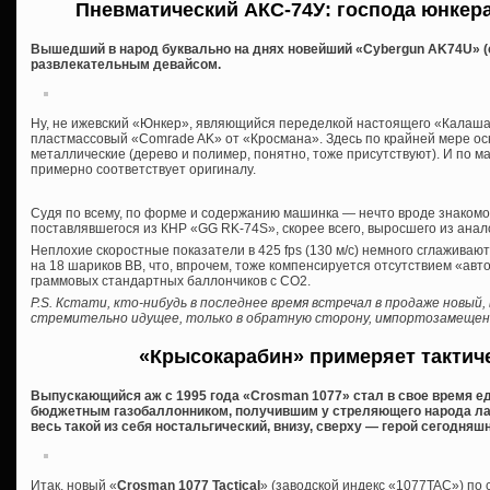
Пневматический АКС-74У: господа юнкер
Вышедший в народ буквально на днях новейший «Cybergun AK74U» (
развлекательным девайсом.
Ну, не ижевский «Юнкер», являющийся переделкой настоящего «Калаша»
пластмассовый «Comrade AK» от «Кросмана». Здесь по крайней мере осн
металлические (дерево и полимер, понятно, тоже присутствуют). И по 
примерно соответствует оригиналу.
Судя по всему, по форме и содержанию машинка — нечто вроде знакомо
поставлявшегося из КНР «GG RK-74S», скорее всего, выросшего из анал
Неплохие скоростные показатели в 425 fps (130 м/с) немного сглажива
на 18 шариков ВВ, что, впрочем, тоже компенсируется отсутствием «авто
граммовых стандартных баллончиков с СО2.
P.S. Кстати, кто-нибудь в последнее время встречал в продаже новый,
стремительно идущее, только в обратную сторону, импортозамеще
«Крысокарабин» примеряет тактич
Выпускающийся аж с 1995 года «Crosman 1077» стал в свое время 
бюджетным газобаллонником, получившим у стреляющего народа лас
весь такой из себя ностальгический, внизу, сверху — герой сегодняшн
Итак, новый «
Crosman 1077 Tactical
» (заводской индекс «1077TAC») по 