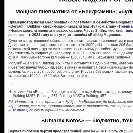
Мощная пневматика от «Бенджамин»: «буль
Примерно год назад мы сообщали о появлении в семействе мощных 
«Benjamin Bulldog» сверхмощной модели под .457 (см. главу
«Пневма
«Новые модели пневматического оружия. Часть 3). Видимо, опыт про
решения — в 2023 году свет увидит линейка «Bulldog Magnum».
Судя по всему, внешний облик не претерпит никаких изменений, да и о
Давление в резервуаре составляет все те же 3000 psi (т.е. около 206 ба
показателей достигнут за счет известных каждому российскому пэцэпэшн
действительно подрастут. Например, у нынешнего «Bulldog .357» деклари
с), а у «магнума» того же калибра — 1135 (346 м/с). Серьезная заявочка.
Могучий «Benjamin Bulldog .457» так и останется в одиночестве, наверн
и без того впечатляющими, зато в линейке появится своя «мелкашка» (
модель калибра .257, грубо говоря, 6,5 мм. И сразу, без всяких там сант
скоростью в 1050 fps (320 м/с). Вот она, на фото.
Итак, линейка «Benjamin Bulldog» в текущем году будет выглядеть след
— Bulldog М257, Bulldog .357, Bulldog М357 и Bulldog .457.
P.S. Напомним, что в прошлом году бренд «Benjamin», до недавнего в
«Кросмана», стал позиционироваться как самостоятельная торговая м
«Crosman»
) со своим официальным сайтом.
«Umarex Notos» — бюджетно, точ
Первая пилотная партия представленной еще на «SHOT Show 2022» P