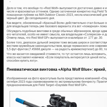
Дело в том, что вообще-то «Red Wolf» выпускается достаточно давно и 
числе и красноватых оттенков. Однако заточенная конкретно под Field Ta
показанная публике на IWA Outdoor Classic-2023, несла классический д
черный цвет. До сегодняшнего дня.
Как видите, обновленный «Красный Волк» действительно стал больше со
для владельцев теперь уже базового варианта эта вот «пожарная» ложа
Обсуждать подобные винтовки в среде обычных эйрганнеров, вроде адм
его читателей, особо не имеет смысла, как владельцам «Солярисов» и 
Отмечу лишь, что Red Wolf GP» выпускается в калибрах от .177 до .30.
Более того, диапазон дульной энергии тоже весьма широк и соответствуе
жестким оружейным законодательством, вроде германского или современ
5,5 фут-фунтов (7.45668 джоуля — на радость кримэкспертизе!) до 80, то
Что же касается ожидаемой стоимости, то тут остается лишь вспомнить,
класса наставлял новичков: «Если покупатель интересуется ценой яхты, 
способен купить яхту».
Пневматическая винтовка «Alpha Wolf Blue»: яркий,
Изображенная на фото красотулька была представлена компанией «Day
октября 2023 года соревнованиям по экстремальному бенчресту. Практ
предназначенным для Field Target «Daystate Red Wolf GP».