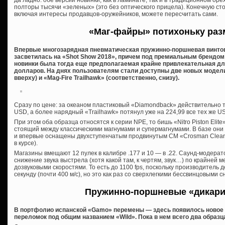
полторы тысячи «зеленых» (это без оптического прицела). Конечную ст
включая интересы продавцов-оружейников, можете пересчитать сами.
«Маг-файры» потихоньку ра
Впервые многозарядная пневматическая пружинно-поршневая винтов
засветилась на «Shot Show 2018», причем под премиальным брендом
новинки была тогда еще предполагаемая крайне привлекательная дл
долларов. На днях пользователям стали доступны две новых модели
вверху) и «Mag-Fire Trailhawk» (соответственно, снизу).
Сразу по цене: за океаном пластиковый «Diamondback» действительно 
USD, а более нарядный «Trailhawk» потянул уже на 224,99 все тех же U
При этом оба образца относятся к серии NPE, то бишь «Nitro Piston Elit
стоящий между классическими магнумами и супермагнумами. В базе они
и впервые оснащены двухступенчатым продвинутым СМ «Crosman Clean B
в курсе).
Магазины вмещают 12 пулек в калибре .177 и 10 — в .22. Саунд-модерато
снижение звука выстрела (хотя какой там, к чертям, звук…) по крайней 
дозвуковыми скоростями. То есть до 1100 fps, поскольку производитель
секунду (почти 400 м/с), но это как раз со сверхлегкими бессвинцовыми 
Пружинно-поршневые «дикари
В портфолио испанской «Gamo» перемены — здесь появилось новое
переломок под общим названием «Wild». Пока в нем всего два образца, 