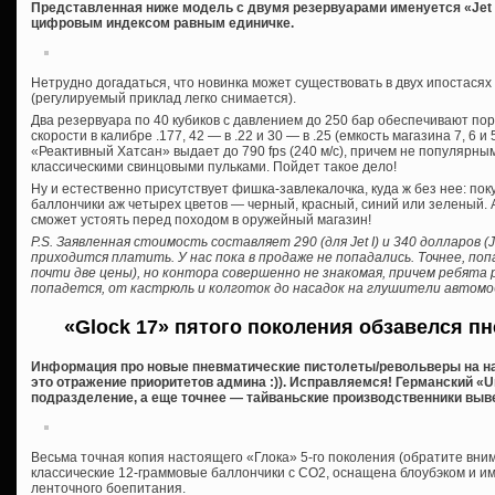
Представленная ниже модель с двумя резервуарами именуется «Jet II
цифровым индексом равным единичке.
Нетрудно догадаться, что новинка может существовать в двух ипостасях
(регулируемый приклад легко снимается).
Два резервуара по 40 кубиков с давлением до 250 бар обеспечивают по
скорости в калибре .177, 42 — в .22 и 30 — в .25 (емкость магазина 7, 6 и
«Реактивный Хатсан» выдает до 790 fps (240 м/c), причем не популярны
классическими свинцовыми пульками. Пойдет такое дело!
Ну и естественно присутствует фишка-завлекалочка, куда ж без нее: по
баллончики аж четырех цветов — черный, красный, синий или зеленый. А,
сможет устоять перед походом в оружейный магазин!
P.S. Заявленная стоимость составляет 290 (для Jet I) и 340 долларов (
приходится платить. У нас пока в продаже не попадались. Точнее, поп
почти две цены), но контора совершенно не знакомая, причем ребята 
попадется, от кастрюль и колготок до насадок на глушители автомо
«Glock 17» пятого поколения обзавелся п
Информация про новые пневматические пистолеты/револьверы на на
это отражение приоритетов админа :)). Исправляемся! Германский «U
подразделение, а еще точнее — тайваньские производственники вывел
Весьма точная копия настоящего «Глока» 5-го поколения (обратите вни
классические 12-граммовые баллончики с СО2, оснащена блоубэком и и
ленточного боепитания.