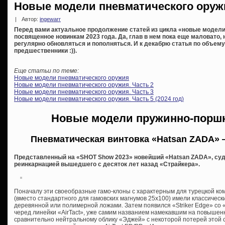
Новые модели пневматического оружия
|
Автор:
ingewarr
Перед вами актуальное продолжение статей из цикла «новые модели
посвященное новинкам 2023 года. Да, глав в нем пока еще маловато,
регулярно обновляться и пополняться. И к декабрю статья по объему 
предшественники :)).
Еще статьи по теме:
Новые модели пневматического оружия
Новые модели пневматического оружия. Часть 2
Новые модели пневматического оружия. Часть 3
Новые модели пневматического оружия. Часть 5 (2024 год)
Новые модели пружинно-порш
Пневматическая винтовка «Hatsan ZADA» —
Представленный на «SHOT Show 2023» новейший «Hatsan ZADA», судя
реинкарнацией вышедшего с десяток лет назад «Страйкера».
Поначалу эти своеобразные гамо-клоны с характерным для турецкой к
(вместо стандартного для гамовских магнумов 25х100) имели классическ
деревянной или полимерной ложами. Затем появился «Striker Edge» со
черед линейки «AirTact», уже самим названием намекавшим на повышенн
сравнительно нейтральному облику «Эджей» с некоторой потерей этой 