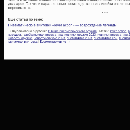
долларов. Так что и параллельные производственные линейки различны
пересекаются…
* * *
Еще статьи по теме:
Пневматические винтовки «lever action» — возрождение легенды
Опубликовано в рубрике
В мире пневматического оружия
| Метки:
lever action
,
в
взводом
,
газобаллонная пневматика
,
новинки оружие 2023
,
новинки пневматики 
новости оружие
,
новости оружие 2023
,
пневматика 2023
,
пневматика со2
,
пневма
рычажная винтовка
|
Комментариев нет »