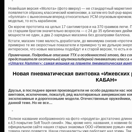
Новейшая версия «Молота» (фото вверху) — не стандартный маркетингов
появляется образец классический компоновки, а затем его bull-pup-вар
«буллпап» с вынесенным вперед относительно УСМ спусковым крючком.
моделью, то есть карабином.
Он короче прототипа на целых 17 сантиметров и на 370 граммов легче. 
со старшим братом значительно возросла — с 24 до 35 кубических дюйм
мощности не один, а два 2-зарядных магазина без дозаправки баллона.
Кстати, магазин тоже малость доработали, до минимума снизив «протечк
примерно те же скоростные показатели и примерно ту же дульную энергию
интересное, что новые магазины подойдут и к старой версии, то есть и 
Примечание. Подробные описание ТТХ и особенностей этого, без с
представителя охотничьей крупнокалиберной пневматики класса 
«Umarex Hammer»: самая мощная на планете пневматическая вин
Новая пневматическая винтовка «Ижевских 
КАБАН»
Друзья, в последнее время производители не особо радовали нас но
винтовок, исключение, пожалуй, ряд малотиражных американских к
эксклюзивные и дорогехонькие модели. Отечественные оружейники, п
данной теме. Но не все…
Полное название изображенного на фото «продукта» достаточно длин
к.4,5 покрытие Soft Touch синий». Увы, кроме него, названия, о новинке 
официальном сайте наших старых знакомых ООО «Ижевские ружья» име
товара скоро появится. Наши специалисты уже работают над этим». Так 