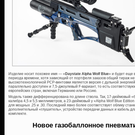
Изделие носит похожее имя — «
Daystate Alpha Wolf Blue
» и будет еще 
периода времени, хотя зависящий от портфеля заказов общий тираж не
высокотехнологичной PCP-винтовки является версия с дульной энергией 
параллельно доступен и 7,5-джоулевый F-вариант, то есть соответству
европейских стран, включая Германию или Россию.
Модель также дифференцирована по длине ствола. Так, 17-дюймовый «
калибра 4,5 и 5,5 миллиметров, а 23-дюймовый у «Alpha Wolf Blue Editio
для мощных .25 и .30. Последний явно более соответствует облику станков
дополнительный «глушитель», устройство передачи данных и кабель для
комплекте.
Новое газобаллонное пневмат