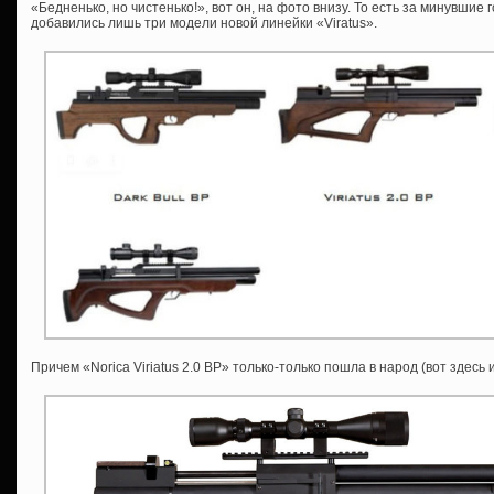
«Бедненько, но чистенько!», вот он, на фото внизу. То есть за минувшие
добавились лишь три модели новой линейки «Viratus».
Причем «Norica Viriatus 2.0 BP» только-только пошла в народ (вот здес