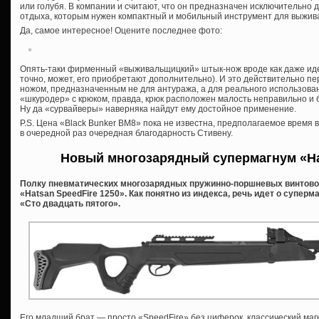
или голубя. В компании и считают, что он предназначен исключительно 
отдыха, которым нужен компактный и мобильный инструмент для выжив
Да, самое интересное! Оцените последнее фото:
Опять-таки фирменный «выживальщицкий» штык-нож вроде как даже идет
точно, может, его приобретают дополнительно). И это действительно пе
ножом, предназначенным не для антуража, а для реального использова
«шкуродер» с крюком, правда, крюк расположен малость неправильно и 
Ну да «сурвайверы» наверняка найдут ему достойное применение.
P.S. Цена «Black Bunker BM8» пока не известна, предполагаемое время 
в очередной раз очередная благодарность Стивену.
Новый многозарядный супермагнум «Hat
Полку пневматических многозарядных пружинно-поршневых винтово
«Hatsan SpeedFire 1250». Как понятно из индекса, речь идет о суперм
«Сто двадцать пятого».
Его младший брат — просто «SpeedFire» без циферок, классический ма