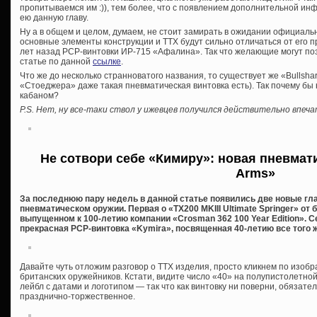
пропитываемся им :)), тем более, что с появлением дополнительной и
ею данную главу.
Ну а в общем и целом, думаем, не стоит замирать в ожидании официаль
основные элементы конструкции и ТТХ будут сильно отличаться от ег
лет назад PCP-винтовки ИР-715 «Афалина». Так что желающие могут по
статье по данной
ссылке
.
Что же до несколько странноватого названия, то существует же «Bullshar
«Стоеджера» даже такая пневматическая винтовка есть). Так почему бы
кабаном?
P.S. Нет, ну все-таки ствол у ижевцев получился действительно впеч
Не сотвори себе «Кимиру»: новая пневмати
Arms»
За последнюю пару недель в данной статье появились две новые гл
пневматическом оружии. Первая о «TX200 MKIII Ultimate Springer» от 
выпущенном к 100-летию компании «Crosman 362 100 Year Edition». С
прекрасная PCP-винтовка «Kymira», посвященная 40-летию все того ж
Давайте чуть отложим разговор о ТТХ изделия, просто кликнем по изо
британских оружейников. Кстати, видите число «40» на полупистолетно
лейбл с датами и логотипом — так что как винтовку ни поверни, обязате
празднично-торжественное.