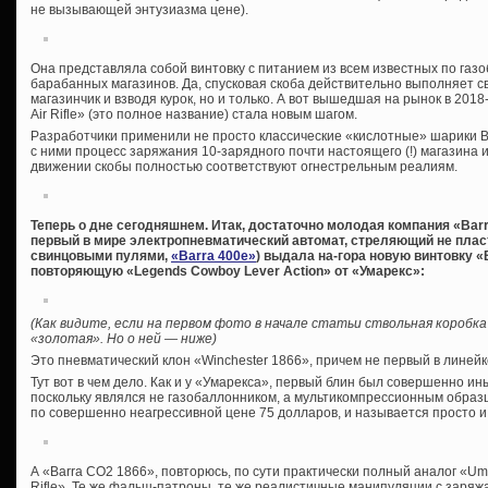
не вызывающей энтузиазма цене).
Она представляла собой винтовку с питанием из всем известных по га
барабанных магазинов. Да, спусковая скоба действительно выполняет 
магазинчик и взводя курок, но и только. А вот вышедшая на рынок в 201
Air Rifle» (это полное название) стала новым шагом.
Разработчики применили не просто классические «кислотные» шарики 
с ними процесс заряжания 10-зарядного почти настоящего (!) магазина 
движении скобы полностью соответствуют огнестрельным реалиям.
Теперь о дне сегодняшнем. Итак, достаточно молодая компания «Barra
первый в мире электропневматический автомат, стреляющий не пл
свинцовыми пулями,
«Barra 400e»
) выдала на-гора новую винтовку «
повторяющую «Legends Cowboy Lever Action» от «Умарекс»:
(Как видите, если на первом фото в начале статьи ствольная коробка
«золотая». Но о ней — ниже)
Это пневматический клон «Winchester 1866», причем не первый в линейк
Тут вот в чем дело. Как и у «Умарекса», первый блин был совершенно и
поскольку являлся не газобаллонником, а мультикомпрессионным образц
по совершенно неагрессивной цене 75 долларов, и называется просто и
А «Barra CO2 1866», повторюсь, по сути практически полный аналог «Uma
Rifle». Те же фальш-патроны, те же реалистичные манипуляции с заря