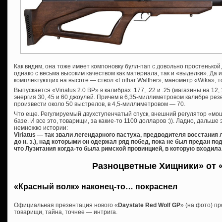
Как видим, она тоже имеет компоновку булл-пап с довольно простенькой,
однако с весьма высоким качеством как материала, так и «выделки». Да 
комплектующих на высоте — ствол «Lothar Walther», манометр «Wika», т
Выпускается «Viriatus 2.0 BP» в калибрах .177, .22 и .25 (магазины на 12,
энергия 30, 45 и 60 джоулей. Причем в 6,35-миллиметровом калибре рез
произвести около 50 выстрелов, в 4,5-миллиметровом — 70.
Что еще. Регулируемый двухступенчатый спуск, внешний регулятор «мо
базе. И все это, товарищи, за какие-то 1100 долларов :)). Ладно, дальше 
немножко истории:
Viriatus — так звали легендарного пастуха, предводителя восстания 
до н. э.), над которыми он одержал ряд побед, пока не был предан 
что Лузитания когда-то была римской провинцией, в которую входила
Разноцветные Хищники» от «
«Красный волк» наконец-то… покраснел
Официальная презентация нового «
Daystate Red Wolf GP
» (на фото) п
товарищи, тайна, точнее — интрига.