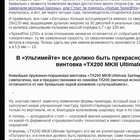
буквально с момента появления вызвал достаточно много споров (см., н
закричали молодые бароны», или Стоит ли покупать «Hatsan SpeedFire
«
покупалась, и вот, аж через четыре года, производитель сподобился разви
И правильно, все-таки «Хатсаны» больше ассоциируются именно со св
29х120 мм), выдающими дульную энергию за 30 джоулей и реальные ско
го калибра свинцовыми пульками массой порядка 0,7 г до 330 м/с.
«SpeedFire 1250» в этом отношении ничем не отличается от собратьев п
«энергетика», та же заявленная скорость: со сверхлегкими снарядами до 1
метров в секунду. Только здесь мы уже имеем возможность произвести 1
а в 5,5 мм — 10.
В «Ультимейте» все должно быть прекрасн
винтовка «TX200 MKIII Ultimat
Новейшая пружинно-поршневая винтовка «TX200 MKIII Ultimate Springe
симпатична, как и предшественники из линейки ТХ200 (включая испол
отличаются от них буквально парой изюминок «улучшайзинга».
Ну, знатоки смогут заметить изменения формы приклада, который еще 
заполучил некую улучшенную текстуру, препятствующую скольжению. Но
только по вертикали, но и, благодаря кулачковому шарниру, еще и по гор
А теперь — аплодируйте стоя! — спусковой крючок шикарного двухступ
по какой-то фирменной «трехвалентной» технологии) и имеет специаль
ощущений.
И впрямь, «TX200 MKIII Ultimate Springer» это же не утилитарная «возду
«Патриота», и в нем все должно быть прекрасно, включая, сами понимае
да ладно: обе версии новинки, как в ламинате, так и в традиционном орех