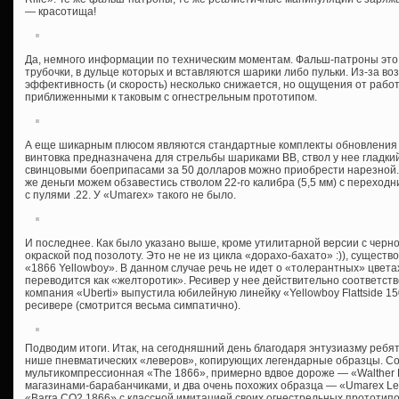
— красотища!
Да, немного информации по техническим моментам. Фальш-патроны это
трубочки, в дульце которых и вставляются шарики либо пульки. Из-за в
эффективность (и скорость) несколько снижается, но ощущения от рабо
приближенными к таковым с огнестрельным прототипом.
А еще шикарным плюсом являются стандартные комплекты обновления б
винтовка предназначена для стрельбы шариками ВВ, ствол у нее гладки
свинцовыми боеприпасами за 50 долларов можно приобрести нарезной.
же деньги можем обзавестись стволом 22-го калибра (5,5 мм) с переход
с пулями .22. У «Umarex» такого не было.
И последнее. Как было указано выше, кроме утилитарной версии с черно
окраской под позолоту. Это не не из цикла «дорахо-бахато» :)), сущест
«1866 Yellowboy». В данном случае речь не идет о «толерантных» цвета
переводится как «желторотик». Ресивер у нее действительно соответст
компания «Uberti» выпустила юбилейную линейку «Yellowboy Flattside 150t
ресивере (смотрится весьма симпатично).
Подводим итоги. Итак, на сегодняшний день благодаря энтузиазму ребят
нише пневматических «леверов», копирующих легендарные образцы. С
мультикомпрессионная «The 1866», примерно вдвое дороже — «Walther Le
магазинами-барабанчиками, и два очень похожих образца — «Umarex Lege
«Barra CO2 1866» с классной имитацией своих огнестрельных прототипо