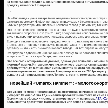
на днях вышла в люди и была мгновенно раскуплена энтузиастами. 
продажу началось 1 февраля.
На «Пирамиде» уже в январе была озвучена стоимость серийных образц
ажиотаж, поскольку «Notos» попадает в нишу самых бюджетных винтовок
наличия регулятора «мощности» и бокового взвода (о нем ниже) так и в
Это не все «фишки» новинки. Так, она пока что будет выпускаться исключ
заявленной скорости в 700 fps (213 м/с) предполагает использование д
дичь и на коротких дистанциях, поскольку скорость дана для сверхлегких
Еще одна изюминка позволяет предположить, что на смену не столь д
ответка :)) в отношении теперь уже правшей. Обратите внимание на ра
детальку — это и есть рычажок бокового взвода. Так вот, справа он отсу
Резервуара с давлением 250 бар (объем почему-то не показан в специф
мощности. То есть на три 7-зарядных магазина.
Это все были официальные данные, однако уже появились отзывы п
пилотной партии. Интересно, что никто не посетовал на «антиправши
действует только в отношении «меньшинств» :)). Зато все обнаружил
заметно превышают заявленные. Например, все те же 700 fps отрегу
выдала с 18-грановыми пулями. Точность, кстати, тоже оказалась впо
Новейший «Umarex Hammer»: «молоток-корот
Вот уж кто не может пожаловаться на отсутствие внимания на нашем с
«Умарекс Хаммер»! Эта 12,7-миллиметровая PCP-винтовка не самая 
(были у нас в обзорах «лилипуты и покрупнее» :)), например,
AEA «Zeu
большинства достаточно малотиражных или вовсе единичных конкуре