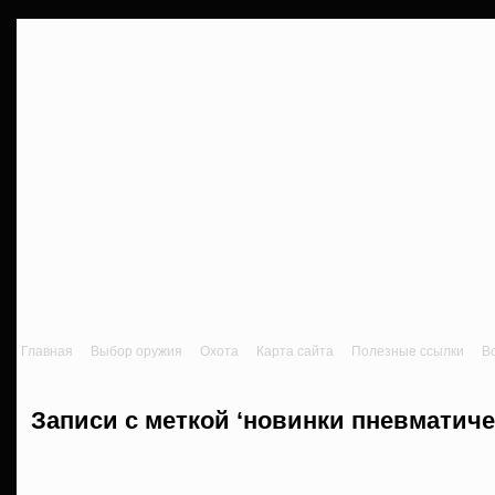
Главная
Выбор оружия
Охота
Карта сайта
Полезные ссылки
В
Записи с меткой ‘новинки пневматиче