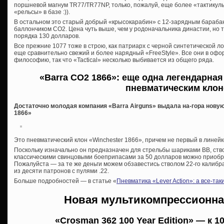
поршневой магнум TR77/TR77NP, только, пожалуй, еще более «тактикуль
«рельсы» в базе :)).
В остальном это старый добрый «крысокарабин» с 12-зарядным бараба
баллончиком СО2. Цена чуть выше, чем у родоначальника династии, но 
порядка 130 долларов.
Все прежние 1077 тоже в строю, как патриарх с черной синтетической лож
еще сравнительно свежий и более нарядный «FreeStyle». Все они в оф
философию, так что «Tactical» несколько выбивается из общего ряда.
«Barra CO2 1866»
: еще одна легендарная
пневматическим кло
Достаточно молодая компания «Barra Airguns» выдала на-гора нову
1866»
Это пневматический клон «Winchester 1866», причем не первый в линейк
Поскольку изначально он предназначен для стрельбы шариками ВВ, ствол
классическими свинцовыми боеприпасами за 50 долларов можно приобр
Пожалуйста — за те же деньги можем обзавестись стволом 22-го калибра
из десяти патронов с пулями .22.
Больше подробностей — в статье «
Пневматика «Lever Action»: а все-та
Новая мультикомпрессионна
«Crosman 362 100 Year Edition» — к 