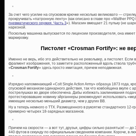
За счет чего усилие на спусковом крючке несколько великовато — стрел
прокручивать «патронную ленту» (как описано в главе про «Walther PPQ 
пневматического оружия. Часть 3
«). Магазин вмещает 21 пульку (не шар
нарезной.
Поскольку машинка выпускается по лицензии производителя, она имеет
маркировку.
Пистолет «Crosman Fortify»: не ве
Именно не верь, ибо это действительно не револьвер, а пистолет. Если
фрагмент изображения, то заметите расположенный вдоль ствола трубча
«
Crosman Fortify
» здесь просто имитация, причем неподвижная.
Изрядно напоминающий «Colt Single Action Army» образца 1873 года, кр
спусковой механизм одинарного действия, так что ковбойщина вкупе с а
пострелушках во дворе обеспечена. Дабы избежать заклинивания подач
протестировавшие новинку эйрганнеры рекомендуют использовать «ме
имеющие несколько меньший диаметр, чем у других ВВ.
Ну а теперь немного о ТТХ. Размещенного в рукоятке стандартного 12-г
примерно четырех 18-зарядных магазинов.
Причем на скорости — а вот тут, друзья, цифры сильно разняться! — до 
440 футов в секунду по официальным сведениям компании. Короче, в л