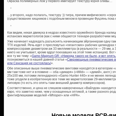
Окраска полимерных лож у первого имитирует текстуру корня оливы…
…у второго, надо полагать, текстуру :)) тигра, причем мифического «сер
(существование хищников с подобным мехом в провинции Фуцзянь пока 
Как видим, некая движуха в недрах известного оружейного бренда налиц
испанских маркетологов (как с ними общаются технари-разработчики мо
Уже начинает надоедать разъяснять начинающим эйрганнерам одну га
ТТХ изделий. Речь идет о пресловутых «гигантских» рабочих цилиндра
компрессорами диаметром аж 33 миллиметра (в реальности — 29 мм, а
никто не учитывает, кроме вдруг поехавших на этой теме испанцев). Вот
все ту же тему: «
Gamo Magnum GR: «Никогда такого не было, и вот опят
познакомиться в нашей давней статье «
Сверхмощные пневматические ви
или Сенсация не состоялась!
«.
Обе описанные выше пневматические винтовки находятся в категории «Adu
мм там тоже нет и в помине — оба «дикаря» («Wild» — «дикий», англ.) 
25х100 мм, потомки легендарного «Gamo Hunter 440» и не менее леген
тоже угодили в изобретенную все теми же маркетологами 29-миллиметр
липовую (то есть это опять-таки внешний диаметр компрессоров).
Соответственно, и цена не слишком навороченных «Вайлдов» находится
евро, что заметно ниже, чем у оснащенных оптикой, а также разного ро
финтифлюшками моделей «Whisper» или «HPA».
Новые модели PCP-ви