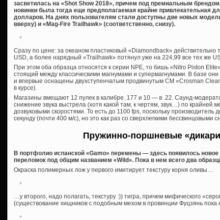
засветилась на «Shot Show 2018», причем под премиальным брендом
новинки была тогда еще предполагаемая крайне привлекательная дл
долларов. На днях пользователям стали доступны две новых модели
вверху) и «Mag-Fire Trailhawk» (соответственно, снизу).
Сразу по цене: за океаном пластиковый «Diamondback» действительно 
USD, а более нарядный «Trailhawk» потянул уже на 224,99 все тех же U
При этом оба образца относятся к серии NPE, то бишь «Nitro Piston Elit
стоящий между классическими магнумами и супермагнумами. В базе они
и впервые оснащены двухступенчатым продвинутым СМ «Crosman Clean B
в курсе).
Магазины вмещают 12 пулек в калибре .177 и 10 — в .22. Саунд-модерато
снижение звука выстрела (хотя какой там, к чертям, звук…) по крайней 
дозвуковыми скоростями. То есть до 1100 fps, поскольку производитель
секунду (почти 400 м/с), но это как раз со сверхлегкими бессвинцовыми 
Пружинно-поршневые «дикари
В портфолио испанской «Gamo» перемены — здесь появилось новое
переломок под общим названием «Wild». Пока в нем всего два образца, 
Окраска полимерных лож у первого имитирует текстуру корня оливы…
…у второго, надо полагать, текстуру :)) тигра, причем мифического «сер
(существование хищников с подобным мехом в провинции Фуцзянь пока 