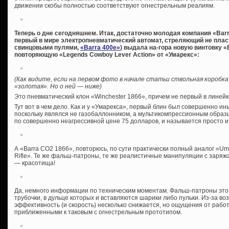
движении скобы полностью соответствуют огнестрельным реалиям.
Теперь о дне сегодняшнем. Итак, достаточно молодая компания «Barra
первый в мире электропневматический автомат, стреляющий не пл
свинцовыми пулями,
«Barra 400e»
) выдала на-гора новую винтовку «
повторяющую «Legends Cowboy Lever Action» от «Умарекс»:
(Как видите, если на первом фото в начале статьи ствольная коробка
«золотая». Но о ней — ниже)
Это пневматический клон «Winchester 1866», причем не первый в линейк
Тут вот в чем дело. Как и у «Умарекса», первый блин был совершенно и
поскольку являлся не газобаллонником, а мультикомпрессионным образц
по совершенно неагрессивной цене 75 долларов, и называется просто и
А «Barra CO2 1866», повторюсь, по сути практически полный аналог «Uma
Rifle». Те же фальш-патроны, те же реалистичные манипуляции с заря
— красотища!
Да, немного информации по техническим моментам. Фальш-патроны это
трубочки, в дульце которых и вставляются шарики либо пульки. Из-за в
эффективность (и скорость) несколько снижается, но ощущения от рабо
приближенными к таковым с огнестрельным прототипом.