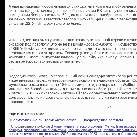
А еще шикарным плюсом являются стандартные комплекты обновления б
винтовка предназначена для стрельбы шариками ВВ, ствол у нее гладки
свинцовыми боеприпасами за 50 долларов можно приобрести нарезной.
же деньги можем обзавестись стволом 22-го калибра (5,5 мм) с переход
с пулями .22. У «Umarex» такого не было.
И последнее. Как было указано выше, кроме утилитарной версии с черно
окраской под позолоту. Это не не из цикла «дорахо-бахато» :)), сущест
«1866 Yellowboy». В данном случае речь не идет о «толерантных» цвета
переводится как «желторотик». Ресивер у нее действительно соответст
компания «Uberti» выпустила юбилейную линейку «Yellowboy Flattside 150t
ресивере (смотрится весьма симпатично).
Подводим итоги. Итак, на сегодняшний день благодаря энтузиазму ребят
нише пневматических «леверов», копирующих легендарные образцы. С
мультикомпрессионная «The 1866», примерно вдвое дороже — «Walther Le
магазинами-барабанчиками, и два очень похожих образца — «Umarex Lege
«Barra CO2 1866» с классной имитацией своих огнестрельных прототипо
долларов. Так что и параллельные производственные линейки различны
пересекаются…
* * *
Еще статьи по теме:
Пневматические винтовки «lever action» — возрождение легенды
Опубликовано в рубрике
В мире пневматического оружия
| Метки:
lever action
,
в
взводом
,
газобаллонная пневматика
,
новинки оружие 2023
,
новинки пневматики 
новости оружие
,
новости оружие 2023
,
пневматика 2023
,
пневматика со2
,
пневма