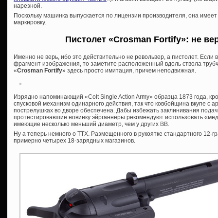
нарезной.
Поскольку машинка выпускается по лицензии производителя, она имеет
маркировку.
Пистолет «Crosman Fortify»: не ве
Именно не верь, ибо это действительно не револьвер, а пистолет. Если
фрагмент изображения, то заметите расположенный вдоль ствола трубча
«
Crosman Fortify
» здесь просто имитация, причем неподвижная.
Изрядно напоминающий «Colt Single Action Army» образца 1873 года, кр
спусковой механизм одинарного действия, так что ковбойщина вкупе с а
пострелушках во дворе обеспечена. Дабы избежать заклинивания подач
протестировавшие новинку эйрганнеры рекомендуют использовать «ме
имеющие несколько меньший диаметр, чем у других ВВ.
Ну а теперь немного о ТТХ. Размещенного в рукоятке стандартного 12-г
примерно четырех 18-зарядных магазинов.