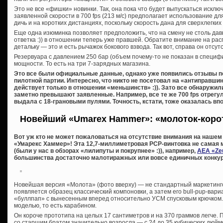
Это не все «фишки» новинки. Так, она пока что будет выпускаться исключ
заявленной скорости в 700 fps (213 м/с) предполагает использование д
дичь и на коротких дистанциях, поскольку скорость дана для сверхлегких
Еще одна изюминка позволяет предположить, что на смену не столь д
ответка :)) в отношении теперь уже правшей. Обратите внимание на ра
детальку — это и есть рычажок бокового взвода. Так вот, справа он отсу
Резервуара с давлением 250 бар (объем почему-то не показан в специф
мощности. То есть на три 7-зарядных магазина.
Это все были официальные данные, однако уже появились отзывы п
пилотной партии. Интересно, что никто не посетовал на «антиправши
действует только в отношении «меньшинств» :)). Зато все обнаружил
заметно превышают заявленные. Например, все те же 700 fps отрегу
выдала с 18-грановыми пулями. Точность, кстати, тоже оказалась впо
Новейший «Umarex Hammer»: «молоток-корот
Вот уж кто не может пожаловаться на отсутствие внимания на нашем с
«Умарекс Хаммер»! Эта 12,7-миллиметровая PCP-винтовка не самая 
(были у нас в обзорах «лилипуты и покрупнее» :)), например,
AEA «Zeu
большинства достаточно малотиражных или вовсе единичных конкуре
Новейшая версия «Молота» (фото вверху) — не стандартный маркетингов
появляется образец классический компоновки, а затем его bull-pup-вар
«буллпап» с вынесенным вперед относительно УСМ спусковым крючком.
моделью, то есть карабином.
Он короче прототипа на целых 17 сантиметров и на 370 граммов легче. 
со старшим братом значительно возросла — с 24 до 35 кубических дюйм