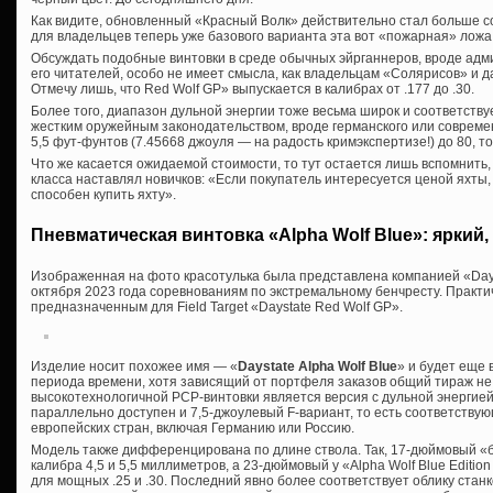
Как видите, обновленный «Красный Волк» действительно стал больше со
для владельцев теперь уже базового варианта эта вот «пожарная» ложа
Обсуждать подобные винтовки в среде обычных эйрганнеров, вроде адм
его читателей, особо не имеет смысла, как владельцам «Солярисов» и 
Отмечу лишь, что Red Wolf GP» выпускается в калибрах от .177 до .30.
Более того, диапазон дульной энергии тоже весьма широк и соответствуе
жестким оружейным законодательством, вроде германского или современ
5,5 фут-фунтов (7.45668 джоуля — на радость кримэкспертизе!) до 80, то
Что же касается ожидаемой стоимости, то тут остается лишь вспомнить,
класса наставлял новичков: «Если покупатель интересуется ценой яхты, 
способен купить яхту».
Пневматическая винтовка «Alpha Wolf Blue»: яркий,
Изображенная на фото красотулька была представлена компанией «Day
октября 2023 года соревнованиям по экстремальному бенчресту. Практ
предназначенным для Field Target «Daystate Red Wolf GP».
Изделие носит похожее имя — «
Daystate Alpha Wolf Blue
» и будет еще 
периода времени, хотя зависящий от портфеля заказов общий тираж не
высокотехнологичной PCP-винтовки является версия с дульной энергией 
параллельно доступен и 7,5-джоулевый F-вариант, то есть соответству
европейских стран, включая Германию или Россию.
Модель также дифференцирована по длине ствола. Так, 17-дюймовый «
калибра 4,5 и 5,5 миллиметров, а 23-дюймовый у «Alpha Wolf Blue Editio
для мощных .25 и .30. Последний явно более соответствует облику станков