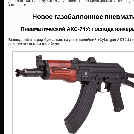
дополнительный «глушитель», устройство передачи данных и кабель для
комплекте.
Новое газобаллонное пневмат
Пневматический АКС-74У: господа юнкер
Вышедший в народ буквально на днях новейший «Cybergun AK74U» (
развлекательным девайсом.