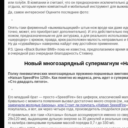
или голубя. В компании и считают, что он предназначен исключительно 
отдыха, которым нужен компактный и мобильный инструмент для выжив
Да, самое интересное! Оцените последнее фото:
Опять-таки фирменный «выживальщицкий» штык-нож вроде как даже идет
точно, может, его приобретают дополнительно). И это действительно пе
ножом, предназначенным не для антуража, а для реального использова
«шкуродер» с крюком, правда, крюк расположен малость неправильно и 
Ну да «сурвайверы» наверняка найдут ему достойное применение.
P.S. Цена «Black Bunker BM8» пока не известна, предполагаемое время 
в очередной раз очередная благодарность Стивену.
Новый многозарядный супермагнум «Hat
Полку пневматических многозарядных пружинно-поршневых винтово
«Hatsan SpeedFire 1250». Как понятно из индекса, речь идет о суперм
«Сто двадцать пятого».
Его младший брат — просто «SpeedFire» без циферок, классический ма
буквально с момента появления вызвал достаточно много споров (см., н
закричали молодые бароны», или Стоит ли покупать «Hatsan SpeedFire
«
покупалась, и вот, аж через четыре года, производитель сподобился разви
И правильно, все-таки «Хатсаны» больше ассоциируются именно со св
29х120 мм), выдающими дульную энергию за 30 джоулей и реальные ско
го калибра свинцовыми пульками массой порядка 0,7 г до 330 м/с.