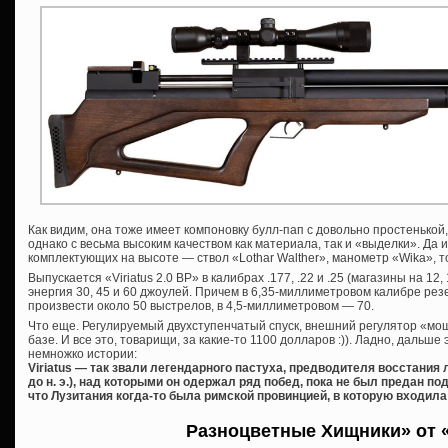
Как видим, она тоже имеет компоновку булл-пап с довольно простенькой,
однако с весьма высоким качеством как материала, так и «выделки». Да 
комплектующих на высоте — ствол «Lothar Walther», манометр «Wika», т
Выпускается «Viriatus 2.0 BP» в калибрах .177, .22 и .25 (магазины на 12,
энергия 30, 45 и 60 джоулей. Причем в 6,35-миллиметровом калибре рез
произвести около 50 выстрелов, в 4,5-миллиметровом — 70.
Что еще. Регулируемый двухступенчатый спуск, внешний регулятор «мо
базе. И все это, товарищи, за какие-то 1100 долларов :)). Ладно, дальше 
немножко истории:
Viriatus — так звали легендарного пастуха, предводителя восстания 
до н. э.), над которыми он одержал ряд побед, пока не был предан 
что Лузитания когда-то была римской провинцией, в которую входила
Разноцветные Хищники» от «