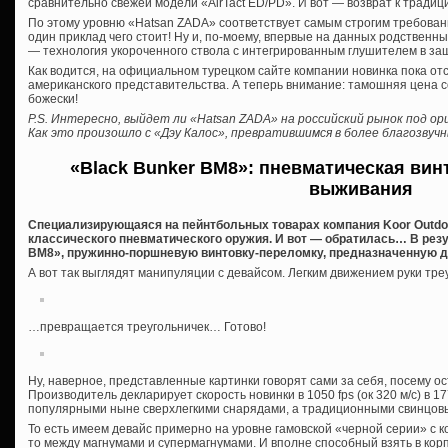
сравнительно свежей модели «AirTact ED/PD». И вот — возврат к традиция
По этому уровню «Hatsan ZADA» соответствует самым строгим требова
один приклад чего стоит! Ну и, по-моему, впервые на данных родственн
— технология укороченного ствола с интегрированным глушителем в за
Как водится, на официальном турецком сайте компании новинка пока отс
американского представительства. А теперь внимание: тамошняя цена с
божески!
P.S. Интересно, выйдет ли «Hatsan ZADA» на российский рынок под о
Как это произошло с «Дэу Калос», превратившимся в более благозву
«Black Bunker BM8»: пневматическая вин
выживания
Специализирующаяся на пейнтбольных товарах компания Koor Outdoor
классического пневматического оружия. И вот — обратилась… В рез
BM8», пружинно-поршневую винтовку-переломку, предназначенную дл
А вот так выглядят манипуляции с девайсом. Легким движением руки т
…превращается треугольничек… Готово!
Ну, наверное, представленные картинки говорят сами за себя, посему о
Производитель декларирует скорость новинки в 1050 fps (ок 320 м/с) в 17
популярными ныне сверхлегкими снарядами, а традиционными свинцов
То есть имеем девайс примерно на уровне гамовской «черной серии» с 
то между магнумами и супермагнумами. И вполне способный взять в кор