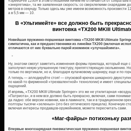
«SpeedFire 1250» в этом отношении ничем не отличается от собратьев п
«энергетика», та же заявленная скорость: со сверхлегкими снарядами до 1
метров в секунду. Только здесь мы уже имеем возможность произвести 1
а в 5,5 мм — 10.
В «Ультимейте» все должно быть прекрасн
винтовка «TX200 MKIII Ultimat
Новейшая пружинно-поршневая винтовка «TX200 MKIII Ultimate Springe
симпатична, как и предшественники из линейки ТХ200 (включая испол
отличаются от них буквально парой изюминок «улучшайзинга».
Ну, знатоки смогут заметить изменения формы приклада, который еще 
заполучил некую улучшенную текстуру, препятствующую скольжению. Но
только по вертикали, но и, благодаря кулачковому шарниру, еще и по гор
А теперь — аплодируйте стоя! — спусковой крючок шикарного двухступ
по какой-то фирменной «трехвалентной» технологии) и имеет специаль
ощущений.
И впрямь, «TX200 MKIII Ultimate Springer» это же не утилитарная «возду
«Патриота», и в нем все должно быть прекрасно, включая, сами понимае
да ладно: обе версии новинки, как в ламинате, так и в традиционном орех
полторы тысячи «зеленых» (это без оптического прицела). Конечную ст
включая интересы продавцов-оружейников, можете пересчитать сами.
«Маг-файры» потихоньку ра
Впервые многозарядная пневматическая пружинно-поршневая винтов