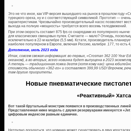
Это не что иное, как VIP-версия вышедшего на рынок в прошлом году «C
турецкого ореха, ну и с соответствующей символикой. Прототип — очень 
характеристикам. Чрезвычайно производительный насос позволяет вести 
выхода на полную «мощность» требуется всего восемь телодвижений.
При этом скорость составит 875 fps со снарядами из популярного нынче б
для классических свинцовых пулек. Считаете — мало? Отнюдь, поскольк
исключительно в 22-м калибре (5,5 мм). Кстати, производитель планируе
наиболее популярном в Европе, включая Россию, калибре .177, то есть 4
Дополнение, июль 2023 года
Итак, совсем свежая информация: во-первых, «Crosman 362 100 Year Edi
океаном), а во-вторых, всего новинка будет выпущена в 2023 экземпля
А теперь — традиционная ложка дегтя (хотя кому как): цена юбилей
стоимость обычного «362-го» и составляет 399,99 USD! Впрочем, речь
там другие приоритеты.
Новые пневматические пистоле
«Реактивный» Хатс
Вот такой брутальный монстрик появился в производственных линейк
Представленная ниже модель с двумя резервуарами именуется «Jet II
цифровым индексом равным единичке.
Нетрудно догадаться, что новинка может существовать в двух ипостасях