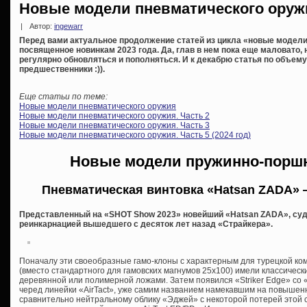
Новые модели пневматического оружия
|
Автор:
ingewarr
Перед вами актуальное продолжение статей из цикла «новые модели
посвященное новинкам 2023 года. Да, глав в нем пока еще маловато,
регулярно обновляться и пополняться. И к декабрю статья по объему 
предшественники :)).
Еще статьи по теме:
Новые модели пневматического оружия
Новые модели пневматического оружия. Часть 2
Новые модели пневматического оружия. Часть 3
Новые модели пневматического оружия. Часть 5 (2024 год)
Новые модели пружинно-порш
Пневматическая винтовка «Hatsan ZADA» —
Представленный на «SHOT Show 2023» новейший «Hatsan ZADA», судя
реинкарнацией вышедшего с десяток лет назад «Страйкера».
Поначалу эти своеобразные гамо-клоны с характерным для турецкой к
(вместо стандартного для гамовских магнумов 25х100) имели классическ
деревянной или полимерной ложами. Затем появился «Striker Edge» со
черед линейки «AirTact», уже самим названием намекавшим на повышенн
сравнительно нейтральному облику «Эджей» с некоторой потерей этой 