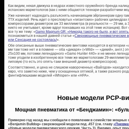
Как видим, некая движуха в недрах известного оружейного бренда налиц
испанских маркетологов (как с ними общаются технари-разработчики мо
Уже начинает надоедать разъяснять начинающим эйрганнерам одну га
ТТХ изделий. Речь идет о пресловутых «гигантских» рабочих цилиндра
компрессорами диаметром аж 33 миллиметра (в реальности — 29 мм, а
никто не учитывает, кроме вдруг поехавших на этой теме испанцев). Вот
все ту же тему: «
Gamo Magnum GR: «Никогда такого не было, и вот опят
познакомиться в нашей давней статье «
Сверхмощные пневматические ви
или Сенсация не состоялась!
«.
Обе описанные выше пневматические винтовки находятся в категории «Adu
мм там тоже нет и в помине — оба «дикаря» («Wild» — «дикий», англ.) 
25х100 мм, потомки легендарного «Gamo Hunter 440» и не менее леген
тоже угодили в изобретенную все теми же маркетологами 29-миллиметр
липовую (то есть это опять-таки внешний диаметр компрессоров).
Соответственно, и цена не слишком навороченных «Вайлдов» находится
евро, что заметно ниже, чем у оснащенных оптикой, а также разного ро
финтифлюшками моделей «Whisper» или «HPA».
Новые модели PCP-ви
Мощная пневматика от «Бенджамин»: «буль
Примерно год назад мы сообщали о появлении в семействе мощных 
«Benjamin Bulldog» сверхмощной модели под .457 (см. главу
«Пневма
«Новые модели пневматического оружия. Часть 3). Видимо, опыт про