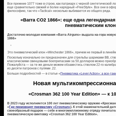
Все прежние 1077 тоже в строю, как патриарх с черной синтетической лож
еще сравнительно свежий и более нарядный «FreeStyle». Все они в оф
философию, так что «Tactical» несколько выбивается из общего ряда.
«Barra CO2 1866»
: еще одна легендарная
пневматическим кло
Достаточно молодая компания «Barra Airguns» выдала на-гора нову
1866»
Это пневматический клон «Winchester 1866», причем не первый в линейк
Поскольку изначально он предназначен для стрельбы шариками ВВ, ствол
классическими свинцовыми боеприпасами за 50 долларов можно приобр
Пожалуйста — за те же деньги можем обзавестись стволом 22-го калибра
из десяти патронов с пулями .22.
Больше подробностей — в статье «
Пневматика «Lever Action»: а все-та
Новая мультикомпрессионна
«Crosman 362 100 Year Edition» — к 
В 2023 году исполняется 100 лет пневматическому оружию «Кросман
«
Где производят пневматику «Crosman»
). К этой знаменательной да
своеобразный подарок — себе и многомиллионному отряду почитат
пневматическую винтовку «Crosman 362 100 Year Edition».