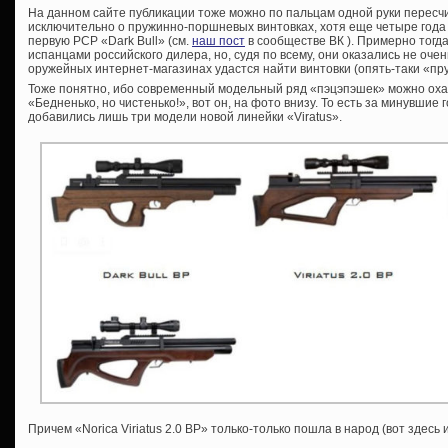
На данном сайте публикации тоже можно по пальцам одной руки пересчи
исключительно о пружинно-поршневых винтовках, хотя еще четыре года
первую PCP «Dark Bull» (см.
наш пост
в сообществе ВК ). Примерно тогд
испанцами российского дилера, но, судя по всему, они оказались не оче
оружейных интернет-магазинах удастся найти винтовки (опять-таки «пру
Тоже понятно, ибо современный модельный ряд «пэцэпэшек» можно оха
«Бедненько, но чистенько!», вот он, на фото внизу. То есть за минувшие
добавились лишь три модели новой линейки «Viratus».
Причем «Norica Viriatus 2.0 BP» только-только пошла в народ (вот здес