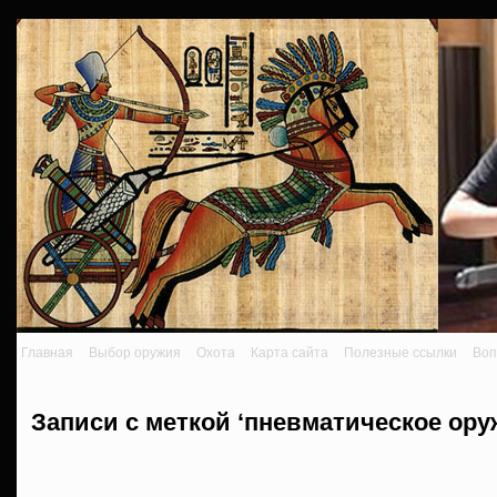
Главная
Выбор оружия
Охота
Карта сайта
Полезные ссылки
Воп
Записи с меткой ‘пневматическое ору