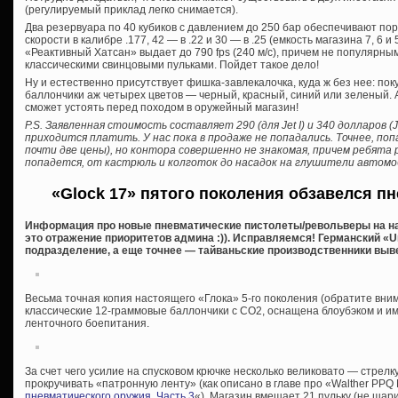
(регулируемый приклад легко снимается).
Два резервуара по 40 кубиков с давлением до 250 бар обеспечивают по
скорости в калибре .177, 42 — в .22 и 30 — в .25 (емкость магазина 7, 6 и
«Реактивный Хатсан» выдает до 790 fps (240 м/c), причем не популярны
классическими свинцовыми пульками. Пойдет такое дело!
Ну и естественно присутствует фишка-завлекалочка, куда ж без нее: по
баллончики аж четырех цветов — черный, красный, синий или зеленый. А,
сможет устоять перед походом в оружейный магазин!
P.S. Заявленная стоимость составляет 290 (для Jet I) и 340 долларов (
приходится платить. У нас пока в продаже не попадались. Точнее, поп
почти две цены), но контора совершенно не знакомая, причем ребята 
попадется, от кастрюль и колготок до насадок на глушители автомо
«Glock 17» пятого поколения обзавелся п
Информация про новые пневматические пистолеты/револьверы на на
это отражение приоритетов админа :)). Исправляемся! Германский «U
подразделение, а еще точнее — тайваньские производственники вывел
Весьма точная копия настоящего «Глока» 5-го поколения (обратите вни
классические 12-граммовые баллончики с СО2, оснащена блоубэком и и
ленточного боепитания.
За счет чего усилие на спусковом крючке несколько великовато — стрел
прокручивать «патронную ленту» (как описано в главе про «Walther PPQ 
пневматического оружия. Часть 3
«). Магазин вмещает 21 пульку (не шар