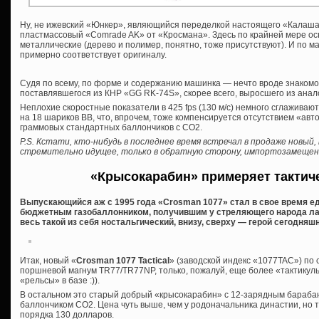
Ну, не ижевский «Юнкер», являющийся переделкой настоящего «Калаша»
пластмассовый «Comrade AK» от «Кросмана». Здесь по крайней мере осн
металлические (дерево и полимер, понятно, тоже присутствуют). И по 
примерно соответствует оригиналу.
Судя по всему, по форме и содержанию машинка — нечто вроде знакомо
поставлявшегося из КНР «GG RK-74S», скорее всего, выросшего из анал
Неплохие скоростные показатели в 425 fps (130 м/с) немного сглажива
на 18 шариков ВВ, что, впрочем, тоже компенсируется отсутствием «авто
граммовых стандартных баллончиков с СО2.
P.S. Кстати, кто-нибудь в последнее время встречал в продаже новый,
стремительно идущее, только в обратную сторону, импортозамеще
«Крысокарабин» примеряет тактич
Выпускающийся аж с 1995 года «Crosman 1077» стал в свое время 
бюджетным газобаллонником, получившим у стреляющего народа лас
весь такой из себя ностальгический, внизу, сверху — герой сегодняшн
Итак, новый «
Crosman 1077 Tactical
» (заводской индекс «1077TAC») по 
поршневой магнум TR77/TR77NP, только, пожалуй, еще более «тактикуль
«рельсы» в базе :)).
В остальном это старый добрый «крысокарабин» с 12-зарядным бараба
баллончиком СО2. Цена чуть выше, чем у родоначальника династии, но 
порядка 130 долларов.