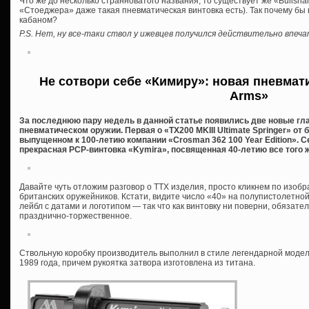
Что же до несколько странноватого названия, то существует же «Bullshar
«Стоеджера» даже такая пневматическая винтовка есть). Так почему бы
кабаном?
P.S. Нет, ну все-таки ствол у ижевцев получился действительно впеч
Не сотвори себе «Кимиру»: новая пневмати
Arms»
За последнюю пару недель в данной статье появились две новые гл
пневматическом оружии. Первая о «TX200 MKIII Ultimate Springer» от 
выпущенном к 100-летию компании «Crosman 362 100 Year Edition». С
прекрасная PCP-винтовка «Kymira», посвященная 40-летию все того ж
Давайте чуть отложим разговор о ТТХ изделия, просто кликнем по изо
британских оружейников. Кстати, видите число «40» на полупистолетно
лейбл с датами и логотипом — так что как винтовку ни поверни, обязате
празднично-торжественное.
Ствольную коробку производитель выполнил в стиле легендарной модели
1989 года, причем рукоятка затвора изготовлена из титана.