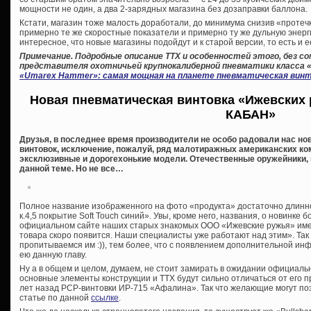
мощности не один, а два 2-зарядных магазина без дозаправки баллона.
Кстати, магазин тоже малость доработали, до минимума снизив «протечк
примерно те же скоростные показатели и примерно ту же дульную энергию
интересное, что новые магазины подойдут и к старой версии, то есть и 
Примечание. Подробные описание ТТХ и особенностей этого, без с
представителя охотничьей крупнокалиберной пневматики класса 
«Umarex Hammer»: самая мощная на планете пневматическая вин
Новая пневматическая винтовка «Ижевских 
КАБАН»
Друзья, в последнее время производители не особо радовали нас но
винтовок, исключение, пожалуй, ряд малотиражных американских к
эксклюзивные и дорогехонькие модели. Отечественные оружейники, п
данной теме. Но не все…
Полное название изображенного на фото «продукта» достаточно длин
к.4,5 покрытие Soft Touch синий». Увы, кроме него, названия, о новинке 
официальном сайте наших старых знакомых ООО «Ижевские ружья» име
товара скоро появится. Наши специалисты уже работают над этим». Так 
пропитываемся им :)), тем более, что с появлением дополнительной и
ею данную главу.
Ну а в общем и целом, думаем, не стоит замирать в ожидании официаль
основные элементы конструкции и ТТХ будут сильно отличаться от ег
лет назад PCP-винтовки ИР-715 «Афалина». Так что желающие могут по
статье по данной
ссылке
.