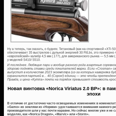
Ну а теперь, так сказать, о буднях. Титановый (как на спортивной «XTi-
обеспечивает 35 выстрелов с дульной энергией 30 Ft/Lbs, это примерно
«европейский» калибр 4,5 мм (.177), для американского рынка — 5,5 мм 
у моделей S410/ S510.
И последнее. Любящие пари и вообще разного рода азартные соревно
здорово поднять ставки среди почитателей марки. Если «Crosman» сво
выпустит в количестве 2023 экземпляра (из-за которых наверняка буд
ограничится партией в… 40 (Сорок!) единиц — это чтобы претендент
Правда, и цена «Kymira» почти на порядок превышает стоимость крос
Новая винтовка «Norica Viriatus 2.0 BP»: в п
эпохи
В отличие от достаточно часто освещаемых изменениях в номенклат
«Gamo» их земляки из «Норики» удостаиваются внимания намного реж
производителя шли у нас почти наравне. Но сейчас многие уже и не
моделях, как «Norica Dragon», «Marvic» или «Storm».