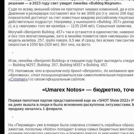
решения — в 2023 году свет увидит линейка «Bulldog Magnum».
Судя по всему, внешний облик не претерпит никаких изменений, да и о
Давление в резервуаре составляет все те же 3000 psi (т.е. около 206 ба
показателей достигнут за счет известных каждому российскому пэцэпэшн
действительно подрастут. Например, у нынешнего «Bulldog .357» деклари
с), а у «магнума» того же калибра — 1135 (346 м/с). Серьезная заявочка.
Могучий «Benjamin Bulldog .457» так и останется в одиночестве, наверн
и без того впечатляющими, зато в линейке появится своя «мелкашка» (
модель калибра .257, грубо говоря, 6,5 мм. И сразу, без всяких там сант
скоростью в 1050 fps (320 м/с). Вот она, на фото.
Итак, линейка «Benjamin Bulldog» в текущем году будет выглядеть след
— Bulldog М257, Bulldog .357, Bulldog М357 и Bulldog .457.
P.S. Напомним, что в прошлом году бренд «Benjamin», до недавнего в
«Кросмана», стал позиционироваться как самостоятельная торговая м
«Crosman»
) со своим официальным сайтом.
«Umarex Notos» — бюджетно, точ
Первая пилотная партия представленной еще на «SHOT Show 2022» P
на днях вышла в люди и была мгновенно раскуплена энтузиастами. 
продажу началось 1 февраля.
На «Пирамиде» уже в январе была озвучена стоимость серийных образц
ажиотаж, поскольку «Notos» попадает в нишу самых бюджетных винтовок
наличия регулятора «мощности» и бокового взвода (о нем ниже) так и в