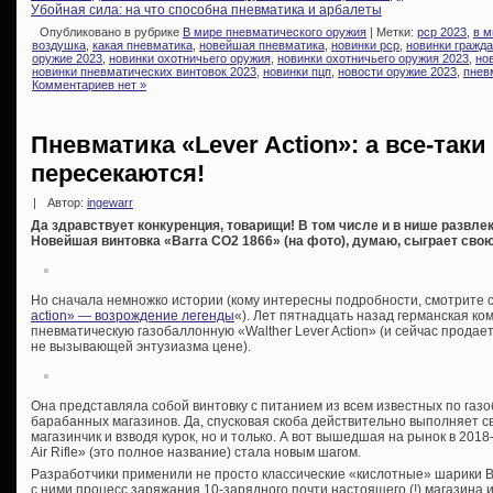
Убойная сила: на что способна пневматика и арбалеты
Опубликовано в рубрике
В мире пневматического оружия
| Метки:
pcp 2023
,
в м
воздушка
,
какая пневматика
,
новейшая пневматика
,
новинки pcp
,
новинки гражда
оружие 2023
,
новинки охотничьего оружия
,
новинки охотничьего оружия 2023
,
но
новинки пневматических винтовок 2023
,
новинки пцп
,
новости оружие 2023
,
пнев
Комментариев нет »
Пневматика «Lever Action»: а все-так
пересекаются!
|
Автор:
ingewarr
Да здравствует конкуренция, товарищи! В том числе и в нише развле
Новейшая винтовка «Barra CO2 1866» (на фото), думаю, сыграет сво
Но сначала немножко истории (кому интересны подробности, смотрите 
action» — возрождение легенды
«). Лет пятнадцать назад германская к
пневматическую газобаллонную «Walther Lever Action» (и сейчас продает
не вызывающей энтузиазма цене).
Она представляла собой винтовку с питанием из всем известных по га
барабанных магазинов. Да, спусковая скоба действительно выполняет 
магазинчик и взводя курок, но и только. А вот вышедшая на рынок в 201
Air Rifle» (это полное название) стала новым шагом.
Разработчики применили не просто классические «кислотные» шарики 
с ними процесс заряжания 10-зарядного почти настоящего (!) магазина 