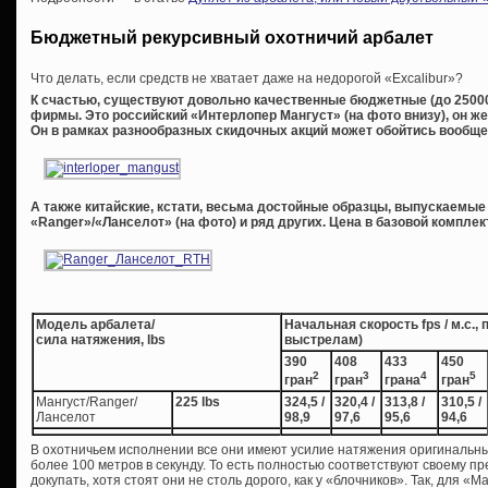
Бюджетный рекурсивный охотничий арбалет
Что делать, если средств не хватает даже на недорогой «Excalibur»?
К счастью, существуют довольно качественные бюджетные (до 2500
фирмы. Это российский «Интерлопер Мангуст» (на фото внизу), он же
Он в рамках разнообразных скидочных акций может обойтись вообще 
А также китайские, кстати, весьма достойные образцы, выпускаемы
«Ranger»/«Ланселот» (на фото) и ряд других. Цена в базовой комплек
Модель арбалета/
Начальная скорость fps / м.с.,
сила натяжения, lbs
выстрелам)
390
408
433
450
2
3
4
5
гран
гран
грана
гран
Мангуст/Ranger/
225 lbs
324,5 /
320,4 /
313,8 /
310,5 /
Ланселот
98,9
97,6
95,6
94,6
В охотничьем исполнении все они имеют усилие натяжения оригинальных
более 100 метров в секунду. То есть полностью соответствуют своему п
докупать, хотя стоят они не столь дорого, как у «блочников». Так, для «