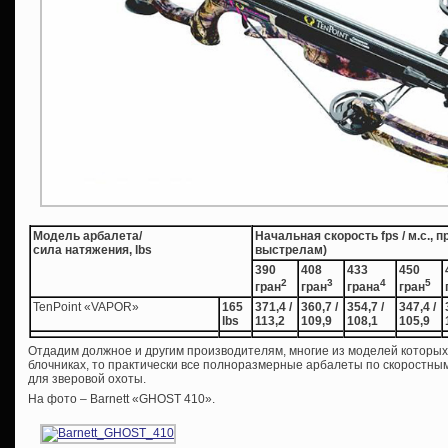
Модель арбалета/
Начальная скорость fps / м.с., 
сила натяжения, lbs
выстрелам)
390
408
433
450
2
3
4
5
гран
гран
грана
гран
TenPoint «VAPOR»
165
371,4 /
360,7 /
354,7 /
347,4 /
lbs
113,2
109,9
108,1
105,9
Отдадим должное и другим производителям, многие из моделей которых 
блочниках, то практически все полноразмерные арбалеты по скоростны
для зверовой охоты.
На фото – Barnett «GHOST 410».