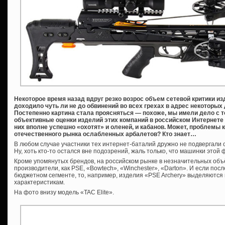
Некоторое время назад вдруг резко возрос объем сетевой критики из
доходило чуть ли не до обвинений во всех грехах в адрес некоторых
Постепенно картина стала проясняться — похоже, мы имели дело с т
объективные оценки изделий этих компаний в российском Интернете н
них вполне успешно «охотят» и оленей, и кабанов. Может, проблемы
отечественного рынка ослабленных арбалетов? Кто знает…
В любом случае участники тех интернет-баталий дружно не подвергали 
Ну, хоть кто-то остался вне подозрений, жаль только, что машинки этой 
Кроме упомянутых брендов, на российском рынке в незначительных объ
производители, как PSE, «Bowtech», «Winchester», «Darton». И если по
бюджетном сегменте, то, например, изделия «PSE Archery» выделяются ка
характеристикам.
На фото внизу модель «TAC Elite».