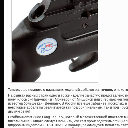
Теперь еще немного о названиях моделей арбалетов, точнее, о некото
На рынках разных стран одно и то же изделие зачастую представлено п
получилось с «Паджеро» и «Монтеро» от Мицубиси или с германской пн
известна больше как «Beeman». В России все еще забавнее, поскольку 
некоторые арбалеты реализуются как под оригинальным, так и под «ру
двумя-тремя!
О тайваньском «Poe Lang Jaguar», который в отечественной ипостаси 
писали выше. Однако следует помнить, что сам производитель официал
цифровым индексом «CR-018BA». А вообще, рекомендуем почитать стат