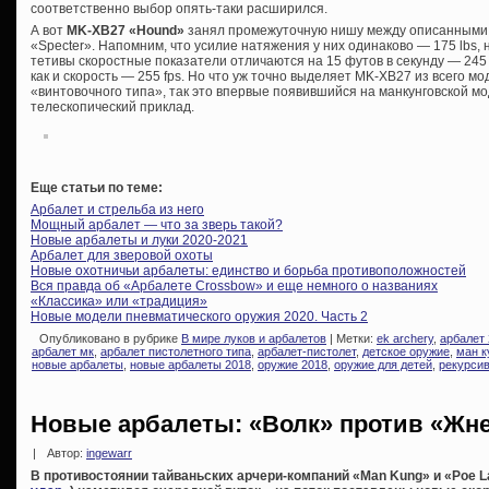
соответственно выбор опять-таки расширился.
А вот
MK-XB27 «Hound»
занял промежуточную нишу между описанными 
«Specter». Напомним, что усилие натяжения у них одинаково — 175 lbs,
тетивы скоростные показатели отличаются на 15 футов в секунду — 245 
как и скорость — 255 fps. Но что уж точно выделяет MK-XB27 из всего м
«винтовочного типа», так это впервые появившийся на манкунговской м
телескопический приклад.
Еще статьи по теме:
Арбалет и стрельба из него
Мощный арбалет — что за зверь такой?
Новые арбалеты и луки 2020-2021
Арбалет для зверовой охоты
Новые охотничьи арбалеты: единство и борьба противоположностей
Вся правда об «Арбалете Crossbow» и еще немного о названиях
«Классика» или «традиция»
Новые модели пневматического оружия 2020. Часть 2
Опубликовано в рубрике
В мире луков и арбалетов
| Метки:
ek archery
,
арбалет
арбалет мк
,
арбалет пистолетного типа
,
арбалет-пистолет
,
детское оружие
,
ман к
новые арбалеты
,
новые арбалеты 2018
,
оружие 2018
,
оружие для детей
,
рекурси
Новые арбалеты: «Волк» против «Жн
|
Автор:
ingewarr
В противостоянии тайваньских арчери-компаний «Man Kung» и «Poe L