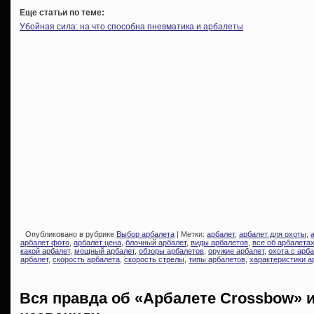
Еще статьи по теме:
Убойная сила: на что способна пневматика и арбалеты
Опубликовано в рубрике
Выбор арбалета
| Метки:
арбалет
,
арбалет для охоты
,
арбалет фото
,
арбалет цена
,
блочный арбалет
,
виды арбалетов
,
все об арбалета
какой арбалет
,
мощный арбалет
,
обзоры арбалетов
,
оружие арбалет
,
охота с арб
арбалет
,
скорость арбалета
,
скорость стрелы
,
типы арбалетов
,
характеристики а
Вся правда об «Арбалете Crossbow» и