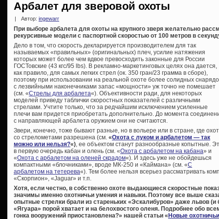
Арбалет для зверовой охоты
|
Автор:
ingewarr
При выборе арбалета для охоты на крупного зверя желательно рас
рекурсивные модели с паспортной скоростью от 100 метров в секунд
Дело в том, что скорость декларируется производителем для так
называемых «правильных» (оригинальных) плеч, усилие натяжения
которых может более чем вдвое превосходить законные для России
ГОСТовские (43 кгс/95 lbs). В рекламно-маркетинговых целях она дается,
как правило, для самых легких стрел (ок. 350 гран/23 грамма в сборе),
поэтому при использовании на реальной охоте более солидных снарядо
с лезвийными наконечниками запас «мощности» уж точно не помешает
(см. «
Стрелы для арбалета
«). Объективности ради, для некоторых
моделей приведу таблички скоростных показателей с различными
стрелами. Учтите только, что за редчайшим исключением усиленные
плечи вам придется приобретать дополнительно. До момента соединен
с направляющей арбалета оружием они не считаются.
Звери, конечно, тоже бывают разные, но в вольере или в стране, где охо
со стрелометами разрешена (см.
«
Охота с луком и арбалетом — так
можно или нельзя?
«)
, ее объектом станут разнообразные копытные. Э
в первую очередь кабан и олень (см. «
Охота с арбалетом на кабана
» и
«
Охота с арбалетом на оленей скрадом
«). И здесь уже не обойдешься
компактными «блочниками», вроде МК-250 и «Каймана» (см. «
С
арбалетом на тетерева
«). Тем более нельзя всерьез рассматривать ко
«Скорпион», «Jaguar» и т.п.
Хотя, если честно, в собственно охоте выдающиеся скоростные показ
значимы именно охотничьи умения и навыки. Поэтому все выше сказ
опытные стрелки брали из стареньких «Эскалибуров» даже львов (и б
«Ягуара» порой хватает и на белохвостого оленя. Подробнее обо все
гонка вооружений приостановлена?» нашей статьи «
Новые охотничьи