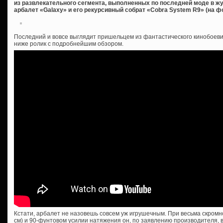
из развлекательного сегмента, выполненных по последней моде в жу
арбалет «Galaxy» и его рекурсивный собрат «Cobra System R9» (на фо
Последний и вовсе выглядит пришельцем из фантастического кинобоеви
ниже ролик с подробнейшим обзором.
Кстати, арбалет не назовешь совсем уж игрушечным. При весьма скромн
см) и 90-фунтовом усилии натяжения он, по заявлению производителя, вы