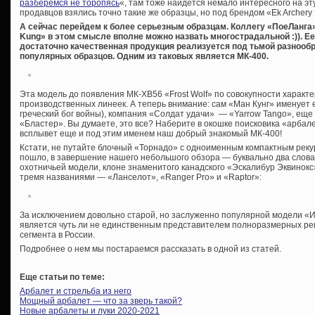
разберемся не торопясь
«, там тоже найдется немало интересного на эту
продавцов взялись точно такие же образцы, но под брендом «Ek Archery
А сейчас перейдем к более серьезным образцам. Коллегу «ПоеЛанга
Kung» в этом смысле вполне можно назвать многострадальной :)). Ее
достаточно качественная продукция реализуется под тьмой разнообр
популярных образцов. Одним из таковых является МК-400.
Эта модель до появления МК-XB56 «Frost Wolf» по совокупности характ
производственных линеек. А теперь внимание: сам «Ман Кунг» именует е
греческий бог войны), компания «Солдат удачи» — «Yarrow Tango», еще
«Бластер». Вы думаете, это все? Наберите в окошке поисковика «арбал
всплывет еще и под этим именем наш добрый знакомый МК-400!
Кстати, не путайте блочный «Торнадо» с одноименным компактным рекур
пошло, в завершение нашего небольшого обзора — буквально два слова 
охотничьей модели, клоне знаменитого канадского «Эскалибур Эквинокс»
тремя названиями — «Ланселот», «Ranger Pro» и «Raptor»:
За исключением довольно старой, но заслуженно популярной модели «
является чуть ли не единственным представителем полноразмерных ре
сегмента в России.
Подробнее о нем мы постараемся рассказать в одной из статей.
Еще статьи по теме:
Арбалет и стрельба из него
Мощный арбалет — что за зверь такой?
Новые арбалеты и луки 2020-2021