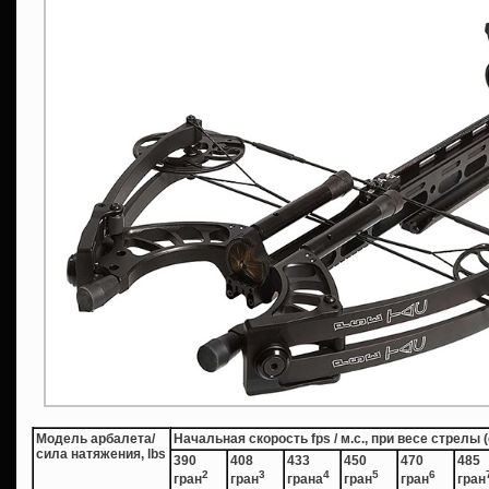
Модель арбалета/
Начальная скорость fps / м.с., при весе стрелы
сила натяжения, lbs
390
408
433
450
470
485
2
3
4
5
6
гран
гран
грана
гран
гран
гран