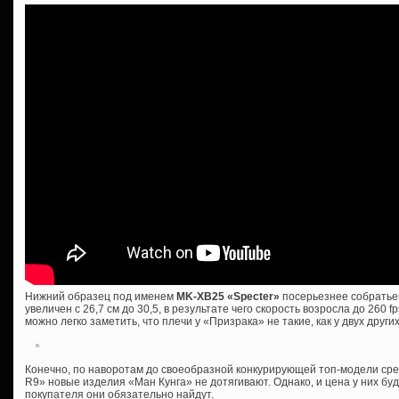
Нижний образец под именем
MK-XB25 «Specter»
посерьезнее собратьев
увеличен с 26,7 см до 30,5, в результате чего скорость возросла до 260 fp
можно легко заметить, что плечи у «Призрака» не такие, как у двух дру
Конечно, по наворотам до своеобразной конкурирующей топ-модели сре
R9» новые изделия «Ман Кунга» не дотягивают. Однако, и цена у них буд
покупателя они обязательно найдут.