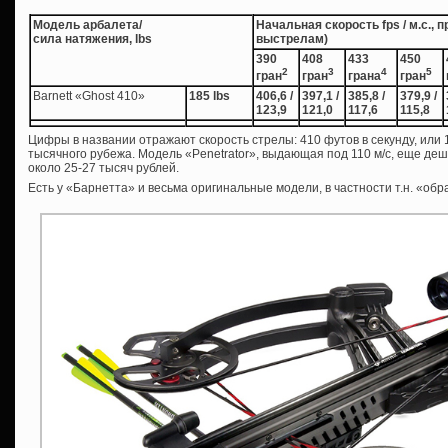
Модель арбалета/
Начальная скорость fps / м.с., 
сила натяжения, lbs
выстрелам)
390
408
433
450
2
3
4
5
гран
гран
грана
гран
Barnett «Ghost 410»
185 lbs
406,6 /
397,1 /
385,8 /
379,9 /
123,9
121,0
117,6
115,8
Цифры в названии отражают скорость стрелы: 410 футов в секунду, или 
тысячного рубежа. Модель «Penetrator», выдающая под 110 м/с, еще де
около 25-27 тысяч рублей.
Есть у «Барнетта» и весьма оригинальные модели, в частности т.н. «об