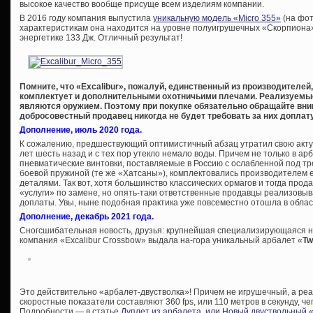
высокое качество вообще присуще всем изделиям компании.
В 2016 году компания выпустила
уникальную модель «Micro 355»
(на фот
характеристикам она находится на уровне полуигрушечных «Скорпиона» 
энергетике 133 Дж. Отличный результат!
Помните, что «Excalibur», пожалуй, единственный из производителе
комплектует и дополнительными охотничьими плечами. Реализуемые 
являются оружием. Поэтому при покупке обязательно обращайте вни
добросовестный продавец никогда не будет требовать за них доплату
Дополнение, июль 2020 года.
К сожалению, предшествующий оптимистичный абзац утратил свою акту
лет шесть назад и с тех пор утекло немало воды. Причем не только в ар
пневматические винтовки, поставляемые в Россию с ослабленной под т
боевой пружиной (те же «Хатсаны»), комплектовались производителе
деталями. Так вот, хотя большинство классических ормагов и тогда про
«услуги» по замене, но опять-таки ответственные продавцы реализовы
доплаты. Увы, ныне подобная практика уже повсеместно отошла в облас
Дополнение, декабрь 2021 года.
Сногсшибательная новость, друзья: крупнейшая специализирующаяся н
компания «Excalibur Crossbow» выдала на-гора уникальный арбалет «
Tw
Это действительно «арбалет-двустволка»! Причем не игрушечный, а реа
скоростные показатели составляют 360 fps, или 110 метров в секунду, че
Подробности — в статье
Дуплет из арбалета, или Новый двуствольный 