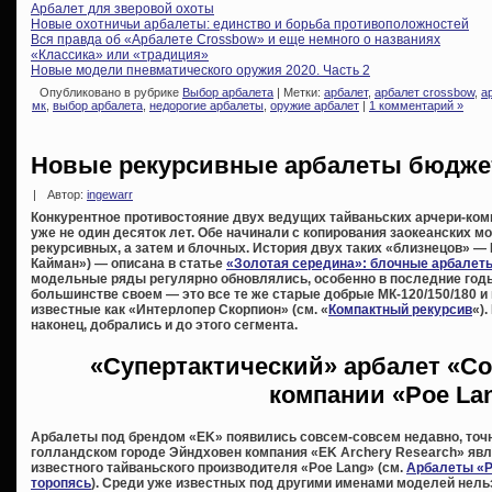
Арбалет для зверовой охоты
Новые охотничьи арбалеты: единство и борьба противоположностей
Вся правда об «Арбалете Crossbow» и еще немного о названиях
«Классика» или «традиция»
Новые модели пневматического оружия 2020. Часть 2
Опубликовано в рубрике
Выбор арбалета
| Метки:
арбалет
,
арбалет crossbow
,
а
мк
,
выбор арбалета
,
недорогие арбалеты
,
оружие арбалет
|
1 комментарий »
Новые рекурсивные арбалеты бюджет
|
Автор:
ingewarr
Конкурентное противостояние двух ведущих тайваньских арчери-ком
уже не один десяток лет. Обе начинали с копирования заокеанских м
рекурсивных, а затем и блочных. История двух таких «близнецов» —
Кайман») — описана в статье
«Золотая середина»: блочные арбалеты
модельные ряды регулярно обновлялись, особенно в последние годы
большинстве своем — это все те же старые добрые МК-120/150/180 и 
известные как «Интерлопер Скорпион» (см. «
Компактный рекурсив
«)
наконец, добрались и до этого сегмента.
«Супертактический» арбалет «Co
компании «Poe La
Арбалеты под брендом «EK» появились совсем-совсем недавно, точн
голландском городе Эйндховен компания «EK Archery Research» яв
известного тайваньского производителя «Poe Lang» (см.
Арбалеты «P
торопясь
). Среди уже известных под другими именами моделей нельз