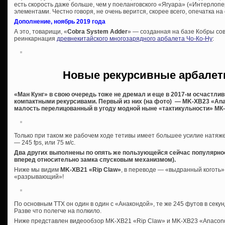
есть скорость даже больше, чем у поеланговского «Ягуара» («Интерлоп
элементами. Честно говоря, не очень верится, скорее всего, опечатка 
Дополнение, ноябрь 2019 года
А это, товарищи, «
Cobra System Adder
» — созданная на базе Кобры со
реинкарнация
древнекитайского многозарядного арбалета Чо-Ко-Ну
:
Новые рекурсивные арбалет
«Ман Кунг» в свою очередь тоже не дремал и еще в 2017-м осчастли
компактными рекурсивами. Первый из них (на фото) — MK-XB23 «Ana
малость перелицованный в угоду модной ныне «тактикульности» МК-
Только при таком же рабочем ходе тетивы имеет большее усилие натяжен
— 245 fps, или 75 м/с.
Два других выполнены по опять же пользующейся сейчас популярно
вперед относительно замка спусковым механизмом).
Ниже мы видим
MK-XB21 «Rip Claw»
, в переводе — «выдранный коготь»
«разрывающий»!
По основным ТТХ он один в один с «Анакондой», те же 245 футов в секу
Разве что полегче на полкило.
Ниже представлен видеообзор MK-XB21 «Rip Claw» и MK-XB23 «Anacon