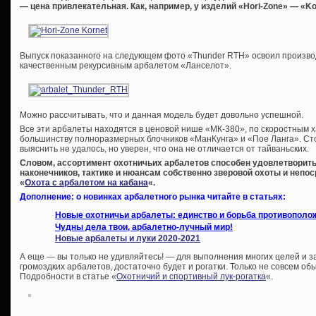
— цена привлекательная. Как, например, у изделий «Hori-Zone» — «Kor
Выпуск показанного на следующем фото «Thunder RTH» освоил произво
качественным рекурсивным арбалетом «Ланселот».
Можно рассчитывать, что и данная модель будет довольно успешной.
Все эти арбалеты находятся в ценовой нише «МК-380», по скоростным 
большинству полноразмерных блочников «МанКунга» и «Пое Ланга». Ст
выяснить не удалось, но уверен, что она не отличается от тайваньских.
Словом, ассортимент охотничьих арбалетов способен удовлетворить
наконечников, тактике и нюансам собственно зверовой охоты и непо
«
Охота с арбалетом на кабана
«.
Дополнение: о новинках арбалетного рынка читайте в статьях:
Новые охотничьи арбалеты: единство и борьба противополо
Чудны дела твои, арбалетно-лучный мир!
Новые арбалеты и луки 2020-2021
А еще — вы только не удивляйтесь! — для выполнения многих целей и з
громоздких арбалетов, достаточно будет и рогатки. Только не совсем обы
Подробности в статье «
Охотничий и спортивный лук-рогатка
«.