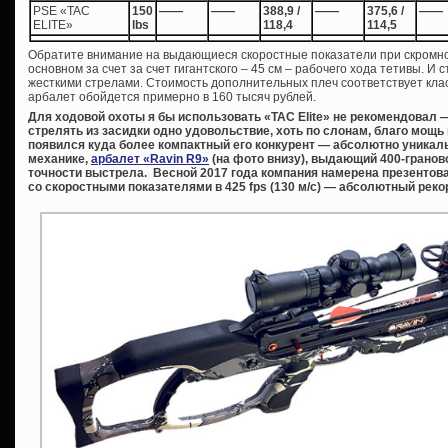
PSE «TAC
150
——
——
388,9 /
——
375,6 /
——
ELITE»
lbs
118,4
114,5
Обратите внимание на выдающиеся скоростные показатели при скромно
основном за счет за счет гигантского – 45 см – рабочего хода тетивы. 
жесткими стрелами. Стоимость дополнительных плеч соответствует клас
арбалет обойдется примерно в 160 тысяч рублей.
Для ходовой охоты я бы использовать «ТАС Elite» не рекомендовал 
стрелять из засидки одно удовольствие, хоть по слонам, благо мощь 
появился куда более компактный его конкурент — абсолютно уникаль
механике,
арбалет «Ravin R9»
(на фото внизу), выдающий 400-граново
точности выстрела. Весной 2017 года компания намерена презенто
со скоростными показателями в 425 fps (130 м/с) — абсолютный реко