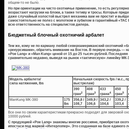
общем-то не было.
Но при ориентации на чисто охотничье применение, то есть регулярн
возрастают нагрузки на блоки, а также тетиву и тросы. Которые прид
даже случайный холостой выстрел механика вам не простит и выйдет и
самостоятельно не полез с молотком и зубилом в гарантийный «
TAC
всю ответственность на специалистов дилера.
Бюджетный блочный охотничий арбалет
Тем же, кому не по карману любой североамериканский охотничий «бло
«рекурсивами», обратить внимание на Восток. В первую очередь — н
«Poe Lang» и «Man Kung» ценой от 15 до 25 тысяч рублей. Последня
сравнительно недавно, выведя на рынок «тактическую» линейку МК-36
Модель арбалета/
Начальная скорость fps / м.с., 
сила натяжения, lbs
выстрелам)
390
408
433
450
2
3
4
5
гран
гран
грана
гран
ManKung MK-380
175
356,8 /
349,9 /
343,2 /
339,2 /
lbs
108,7
106,6
104,6
103,4
Все они по своим характеристикам прекрасно подходят для зверовой ох
10000 рублей.
С продукцией «
Poe
Lang» знакомы многие россияне, приобретая охот
ипостаси под маркой «Интерлопер». Это созданная на базе единого