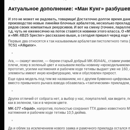
Актуальное дополнение: «Ман Кунг» разбуше
И это не может не радовать, товарищи! Достаточно долгое время дан
производство новые линейки блочных арбалетов, несколько прохла
рядов своих компактных рекурсивов. И вот на смену (точнее, паралл
т.д. чуть не ежемесячно на поток ставятся новинки этого класса. О 
и «MK-XB25 Specter» рассказано выше, а сегодня пришел черед еще ч
Первые два относятся к так называемым арбалетам пистолетного типа (
TCS1 «Alligator»
.
Ага, — скажут многие, — берем старый добрый MK-80A4AL, ставим универ
плечи, ложу в зеленый цвет и называем якобы новинку «крокодильчиком». 
прототип, усилии натяжения и рабочем ходе тетивы выдает уже не 160, а 
элементы имеют иную конфигурацию, чем и обусловлен прирост.
Еще одна модель под тем же названием, но с другим буквенно-цифров
вместо привычного рычага взвода обзавелась «тактическим» прикладом,
Других отличий от собрата нет, а выбор у нас, покупателей, как видите
как в зеленом, так и в черном цвете.
MK-177 «Squid»
, напротив, полностью сохранил ТТХ давно известного М
натяжения и рабочем ходе тетивы 10,5 дюйма.
Да и облик за исключением нового замка и рамочного приклада остался 