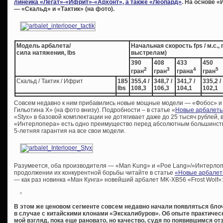
линейка «Легат»-«Ифрит»-«Архонт», а также «Леопард»
. На основе 
— «Скальд» и «Тактик» (на фото).
Модель арбалета/
Начальная скорость fps / м.с.,
сила натяжения, lbs
выстрелам)
390
408
433
450
2
3
4
5
гран
гран
грана
гран
Скальд / Тактик / Ифрит
185
355,4 /
348,7 /
341,7 /
335,2 /
lbs
108,3
106,3
104,1
102,1
Совсем недавно к ним прибавились новые мощные модели — «Фобос» и 
Гильотина Х» (на фото внизу). Подробности – в статье «
Новые арбалеты
«Styx» в базовой комплектации не дотягивает даже до 25 тысяч рублей, 
«Интерлопера» есть одно преимущество перед абсолютным большинств
5-летняя гарантия на все свои модели.
Разумеется, оба производителя — «Man Kung» и «Poe Lang»/»Интерлопе
продолжении их конкурентной борьбы читайте в статье
«Новые арбалет
— как раз новинка «Ман Кунга» новейший арбалет MK-XB56 «Frost Wolf»:
В этом же ценовом сегменте совсем недавно начали появляться блоч
в случае с китайскими клонами «Экскалибуров». Об опыте практическ
мой взгляд, пока еще рановато, но качество, судя по появившимся от