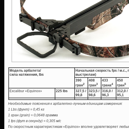
Модель арбалета/
Начальная скорость fps / м.с.,
сила натяжения, lbs
выстрелам)
390
408
433
450
2
3
4
5
гран
гран
грана
гран
Excalibur «Equinox»
225 lbs
327,5 /
323,5 /
316,0 /
312,0 /
99,8
98,6
96,3
95,1
Необходимые пояснения к арбалетно-лучным единицам измерения:
1 Lbs (фунт) = 0,45 кг
1 гран (grain) = 0,0648 грамма
1 fps (фут в секунду) = 0,305 м/с
По скоростным характеристикам «Equinox» вполне удовлетворяет любым