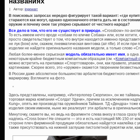
названиях
|
Автор:
ingewarr
В поисковых запросах нередко фигурирует такой вариант: «где купит
стараются как могут, однако однозначного ответа дать не в состоянии
оружие и почему оное так упорно скрывают от честн
о
го народа?
Все дело в том, что его не существует в природе.
«Crossbow» по-англи
То есть имеем нечто вроде «собаки по кличке Собака» или, если хотите,
просто свидетельствует о том, что внутри находится именно представит
не лук (bow) или, скажем, пневматическая винтовка (air rifle). И если при
изделии не найдете оригинального названия модели, а только слово «Cr
Любая более-менее серьезная
модель обязательно имеет имя
, а одн
некоторым крайне бюджетным компактным образцам (см. «
Компактный 
можно встретить на прилавках «Спорттоваров», они, как правило, упак
картинками. Скорее всего, это «оружие» окажется творением безвестны
В России даже абсолютное большинство арбалетов бюджетного сегмен
маркировку. Взгляните на фото.
Здесь представлены, например, «Интерлопер Скорпион», он же тайвань
торговая марка компании «Солдат Удачи», причем за исключением надпи
Kung», опять же производства оружейников Тайваня. ТД «Дендра» тоже 
изделия своим именем, ныне же реализует эти арбалеты в оригинально
Минуточку, скажете вы, но ведь на фрагменте слева внизу в глаза сразу
надпись «Cross bow»! Не спешите — это и есть настоящий МК-150 от ко
стороне плеч фирменной продукции обязательно найдется наклейка с у
также присутствовать на нижней заглушке пистолетной рукоятки или, как