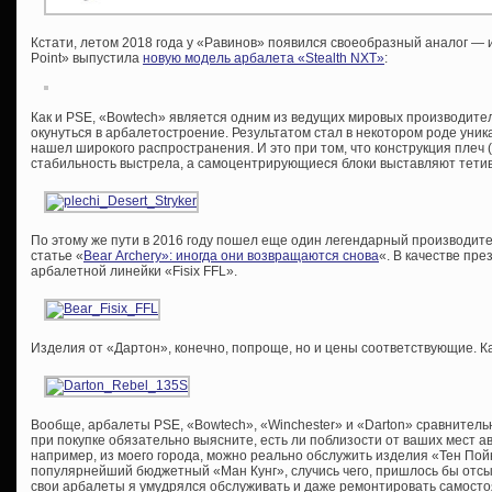
Кстати, летом 2018 года у «Равинов» появился своеобразный аналог —
Point» выпустила
новую модель арбалета «Stealth NXT»
:
Как и PSE, «Bowtech» является одним из ведущих мировых производител
окунуться в арбалетостроение. Результатом стал в некотором роде уника
нашел широкого распространения. И это при том, что конструкция плеч
стабильность выстрела, а самоцентрирующиеся блоки выставляют тетив
По этому же пути в 2016 году пошел еще один легендарный производите
статье «
Bear Archery»: иногда они возвращаются снова
«. В качестве пр
арбалетной линейки «Fisix FFL».
Изделия от «Дартон», конечно, попроще, но и цены соответствующие. Ка
Вообще, арбалеты PSE, «Bowtech», «Winchester» и «Darton» сравнитель
при покупке обязательно выясните, есть ли поблизости от ваших мест 
например, из моего города, можно реально обслужить изделия «Тен По
популярнейший бюджетный «Ман Кунг», случись чего, пришлось бы отсыл
свои арбалеты я умудрялся обслуживать и даже ремонтировать самосто