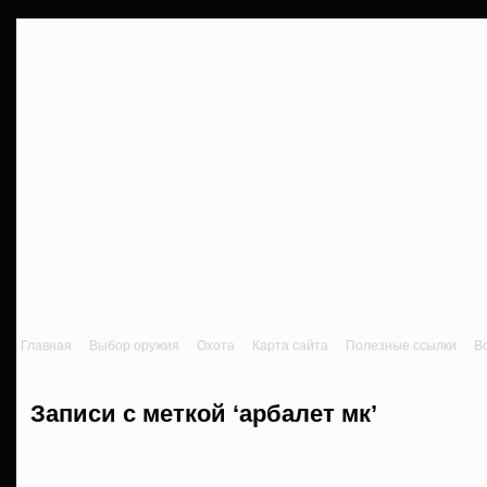
Главная
Выбор оружия
Охота
Карта сайта
Полезные ссылки
В
Записи с меткой ‘арбалет мк’