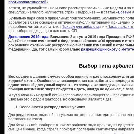
противоположностей
«.
Кстати, не удивляйтесь, но многие рассматриваемые ниже модели и по с
спецслужб немалого количества стран! Подробнее — в статье «
Боевые 
Буквально пара слов о прицельных приспособлениях. Большинство пол
арбалетов в базе оснащены оптическими/коллиматорными прицелами. У 
подробнее читайте в статьях «
Прицел для арбалета
» и «
Параллакс: кто
при выборе подходящего для охоты ОП.
Дополнение 2019 года
. Внимание: 2 августа 2019 года Президент РФ
ФЗ «О внесении изменений в Федеральный закон «Об оружии» и стать
сохранении охотничьих ресурсов и о внесении изменений в отдельн
Федерации». Да, тот самый, формально
разрешающий охоту с метат
Выбор типа арбалет
Вес оружия в данном случае особой роли не играет, поскольку для 
ходовой охоты. Особенно начинающего, так как работать с подхода 
единственный доступный вариант – из засады, «с засидки», с вышки…
принцип неизменен: зверя придется ждать, иногда не один час, с в
И тут у блочных моделей есть неоспоримое преимущество – практически
Связано это с рядом факторов, но основными являются два:
Особенности распределения усилия
Для рекурсивных моделей пик усилия натяжения приходится на начало р
поставлен на взвод.
Для блочных всё наоборот: в начале рабочего хода происходит существе
смещен в конец, когда стрела проходит последние сантиметры направл