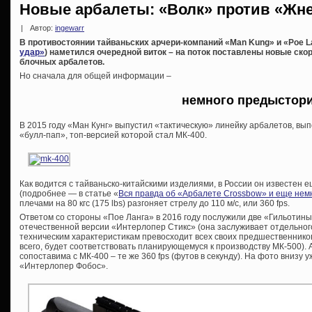
Новые арбалеты: «Волк» против «Жн
|
Автор:
ingewarr
В противостоянии тайваньских арчери-компаний «Man Kung» и «Poe L
удар»
) наметился очередной виток – на поток поставлены новые с
блочных арбалетов.
Но сначала для общей информации –
немного предыстор
В 2015 году «Ман Кунг» выпустил «тактическую» линейку арбалетов, в
«булл-пап», топ-версией которой стал МК-400.
Как водится с тайваньско-китайскими изделиями, в России он известен е
(подробнее — в статье «
Вся правда об «Арбалете Crossbow» и еще нем
плечами на 80 кгс (175 lbs) разгоняет стрелу до 110 м/с, или 360 fps.
Ответом со стороны «Пое Ланга» в 2016 году послужили две «Гильотины»
отечественной версии «Интерлопер Стикс» (она заслуживает отдельного 
техническим характеристикам превосходит всех своих предшественников 
всего, будет соответствовать планирующемуся к производству МК-500). А
сопоставима с МК-400 – те же 360 fps (футов в секунду). На фото внизу
«Интерлопер Фобос».