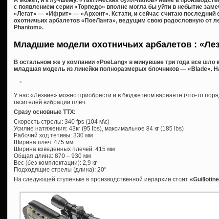
А может, и к лучшему. «Тактических булл-папов» ныне в производств
с появлением серии «Торпедо» вполне могла бы уйти в небытие зам
«Легат» — «Ифрит» — «Архонт». Кстати, и сейчас считаю последний
охотничьих арбалетов «ПоеЛанга», ведущим свою родословную от лег
Phantom».
Младшие модели охотничьих арбалетов : «Ле
В остальном же у компании «PoeLang» в минувшие три года все шло 
младшая модель из линейки полноразмерых блочников — «Blade». Н
У нас «Лезвие» можно приобрести и в бюджетном варианте (что-то поряд
гасителей вибрации плеч.
Сразу основные ТТХ:
Скорость стрелы: 340 fps (104 м\c)
Усилие натяжения: 43кг (95 lbs), максимальное 84 кг (185 lbs)
Рабочий ход тетивы: 330 мм
Ширина плеч: 475 мм
Ширина взведенных плечей: 415 мм
Общая длина: 870 – 930 мм
Вес (без комплектации): 2,9 кг
Подходящие стрелы (длина): 20″
На следующей ступеньке в производственной иерархии стоит
«
Guillotin