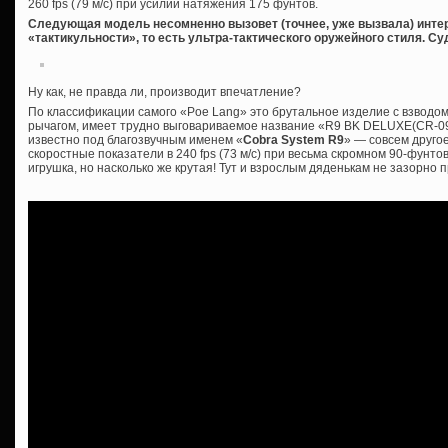
260 fps (79 м/с) при усилии натяжения 175 фунтов.
Следующая модель несомненно вызовет (точнее, уже вызвала) интер
«тактикульности», то есть ультра-тактического оружейного стиля. Су
Ну как, не правда ли, производит впечатление?
По классификации самого «Poe Lang» это брутальное изделие с взвод
рычагом, имеет трудно выговариваемое название «R9 BK DELUXE(CR-090
известно под благозвучным именем «
Cobra System R9
» — совсем друго
скоростные показатели в 240 fps (73 м/с) при весьма скромном 90-фунто
игрушка, но насколько же крутая! Тут и взрослым дяденькам не зазорно 