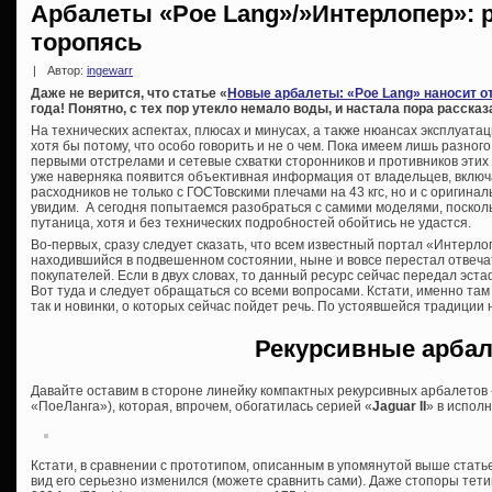
Арбалеты «Poe Lang»/»Интерлопер»: 
торопясь
|
Автор:
ingewarr
Даже не верится, что статье «
Новые арбалеты: «Poe Lang» наносит о
года! Понятно, с тех пор утекло немало воды, и настала пора расска
На технических аспектах, плюсах и минусах, а также нюансах эксплуата
хотя бы потому, что особо говорить и не о чем. Пока имеем лишь разног
первыми отстрелами и сетевые схватки сторонников и противников этих 
уже наверняка появится объективная информация от владельцев, включа
расходников не только с ГОСТовскими плечами на 43 кгс, но и с оригин
увидим. А сегодня попытаемся разобраться с самими моделями, поскол
путаница, хотя и без технических подробностей обойтись не удастся.
Во-первых, сразу следует сказать, что всем известный портал «Интерлопе
находившийся в подвешенном состоянии, ныне и вовсе перестал отвеч
покупателей. Если в двух словах, то данный ресурс сейчас передал эст
Вот туда и следует обращаться со всеми вопросами. Кстати, именно там
так и новинки, о которых сейчас пойдет речь. По устоявшейся традиции
Рекурсивные арба
Давайте оставим в стороне линейку компактных рекурсивных арбалетов
«ПоеЛанга»), которая, впрочем, обогатилась серией «
Jaguar II
» в исполн
Кстати, в сравнении с прототипом, описанным в упомянутой выше стат
вид его серьезно изменился (можете сравнить сами). Даже стопоры тетивы