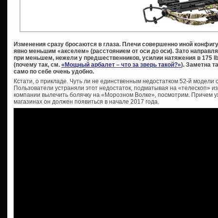
Изменения сразу бросаются в глаза. Плечи совершенно иной конфигур
явно меньшим «акселем» (расстоянием от оси до оси). Зато направл
при меньшем, нежели у предшественников, усилии натяжения в 175 l
(почему так, см.
«Мощный арбалет – что за зверь такой?»
). Заметна 
само по себе очень удобно.
Кстати, о прикладе. Чуть ли не единственным недостатком 52-й модели 
Пользователи устраняли этот недостаток, подматывая на «телескоп» из
компании вылечить болячку на «Морозном Волке», посмотрим. Причем у
магазинах он должен появиться в начале 2017 года.