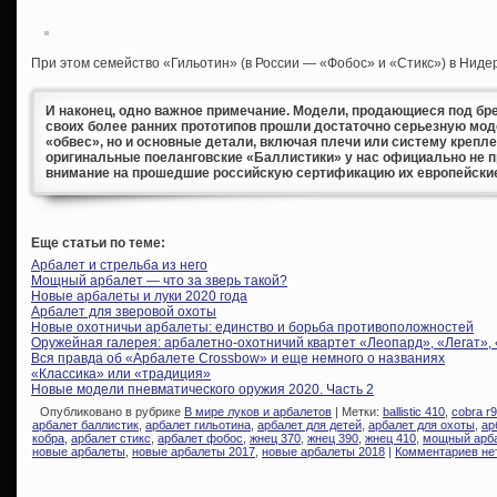
При этом семейство «Гильотин» (в России — «Фобос» и «Стикс») в Ниде
И наконец, одно важное примечание. Модели, продающиеся под бре
своих более ранних прототипов прошли достаточно серьезную мод
«обвес», но и основные детали, включая плечи или систему крепл
оригинальные поеланговские «Баллистики» у нас официально не 
внимание на прошедшие российскую сертификацию их европейски
Еще статьи по теме:
Арбалет и стрельба из него
Мощный арбалет — что за зверь такой?
Новые арбалеты и луки 2020 года
Арбалет для зверовой охоты
Новые охотничьи арбалеты: единство и борьба противоположностей
Оружейная галерея: арбалетно-охотничий квартет «Леопард», «Легат»,
Вся правда об «Арбалете Crossbow» и еще немного о названиях
«Классика» или «традиция»
Новые модели пневматического оружия 2020. Часть 2
Опубликовано в рубрике
В мире луков и арбалетов
| Метки:
ballistic 410
,
cobra r9
арбалет баллистик
,
арбалет гильотина
,
арбалет для детей
,
арбалет для охоты
,
ар
кобра
,
арбалет стикс
,
арбалет фобос
,
жнец 370
,
жнец 390
,
жнец 410
,
мощный арб
новые арбалеты
,
новые арбалеты 2017
,
новые арбалеты 2018
|
Комментариев не