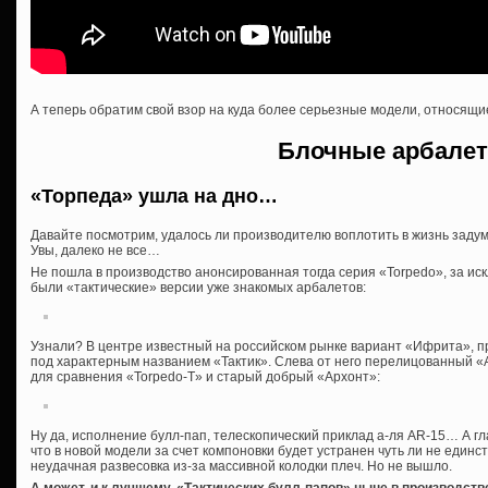
А теперь обратим свой взор на куда более серьезные модели, относящие
Блочные арбале
«Торпеда» ушла на дно…
Давайте посмотрим, удалось ли производителю воплотить в жизнь задумк
Увы, далеко не все…
Не пошла в производство анонсированная тогда серия «Torpedo», за иск
были «тактические» версии уже знакомых арбалетов:
Узнали? В центре известный на российском рынке вариант «Ифрита», 
под характерным названием «Тактик». Слева от него перелицованный «А
для сравнения «Torpedo-T» и старый добрый «Архонт»:
Ну да, исполнение булл-пап, телескопический приклад а-ля AR-15… А гл
что в новой модели за счет компоновки будет устранен чуть ли не един
неудачная развесовка из-за массивной колодки плеч. Но не вышло.