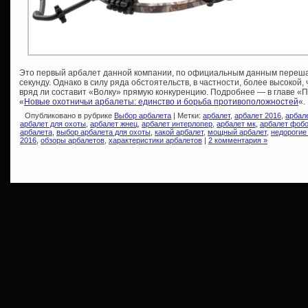
Это первый арбалет данной компании, по официальным данным перешаг
секунду. Однако в силу ряда обстоятельств, в частности, более высокой,
вряд ли составит «Волку» прямую конкуренцию. Подробнее — в главе «
«
Новые охотничьи арбалеты: единство и борьба противоположностей
«.
Опубликовано в рубрике
Выбор арбалета
| Метки:
арбалет
,
арбалет 2016
,
арбал
арбалет для охоты
,
арбалет жнец
,
арбалет интерлопер
,
арбалет мк
,
арбалет фоб
арбалета
,
выбор арбалета для охоты
,
какой арбалет
,
мощный арбалет
,
недорогие
2016
,
обзоры арбалетов
,
характеристики арбалетов
|
2 комментария »