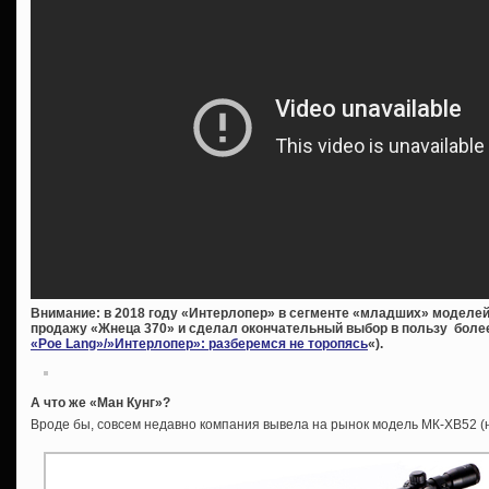
Внимание: в 2018 году «Интерлопер» в сегменте «младших» моделей
продажу «Жнеца 370» и сделал окончательный выбор в пользу более
«Poe Lang»/»Интерлопер»: разберемся не торопясь
«).
А что же «Ман Кунг»?
Вроде бы, совсем недавно компания вывела на рынок модель МК-ХВ52 (н