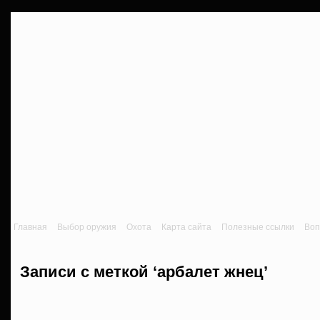
Главная
Выбор оружия
Охота
Карта сайта
Полезные ссылки
Воп
Записи с меткой ‘арбалет жнец’