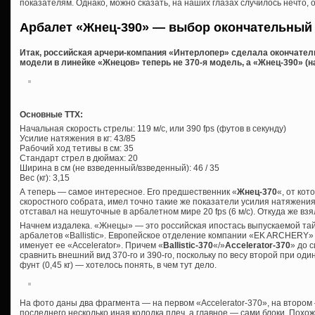
показателям. Однако, можно сказать, на наших глазах случилось нечто, 
Арбалет «Жнец-390» — выбор окончательный
Итак, российская арчери-компания «Интерлопер» сделала окончате
модели в линейке «Жнецов» теперь не 370-я модель, а «Жнец-390» (н
Основные ТТХ:
Начальная скорость стрелы: 119 м/с, или 390 fps (футов в секунду)
Усилие натяжения в кг: 43/85
Рабочий ход тетивы в см: 35
Стандарт стрел в дюймах: 20
Ширина в см (не взведенный/взведенный): 46 / 35
Вес (кг): 3,15
А теперь — самое интересное. Его предшественник «
Жнец-370
«, от кот
скоростного собрата, имел точно такие же показатели усилия натяжения
отставал на нешуточные в арбалетном мире 20 fps (6 м/с). Откуда же вз
Начнем издалека. «Жнецы» — это российская ипостась выпускаемой та
арбалетов «Ballistic». Европейское отделение компании «EK ARCHERY» 
именует ее «Accelerator». Причем «
Ballistic-370
«/»
Accelerator-370
» до 
сравнить внешний вид 370-го и 390-го, поскольку по весу второй при о
фунт (0,45 кг) — хотелось понять, в чем тут дело.
На фото даны два фрагмента — на первом «Accelerator-370», на втором —
последнего несколько иная колодка плеч, а главное — сами блоки. Похож