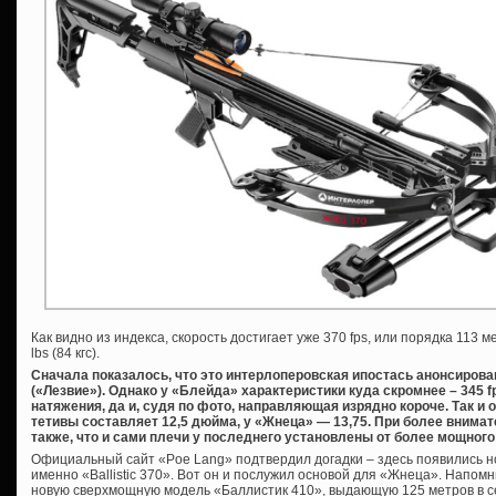
Как видно из индекса, скорость достигает уже 370 fps, или порядка 113 
lbs (84 кгс).
Сначала показалось, что это интерлоперовская ипостась анонсирова
(«Лезвие»). Однако у «Блейда» характеристики куда скромнее – 345 f
натяжения, да и, судя по фото, направляющая изрядно короче. Так и 
тетивы составляет 12,5 дюйма, у «Жнеца» — 13,75. При более вним
также, что и сами плечи у последнего установлены от более мощного «
Официальный сайт «Poe Lang» подтвердил догадки – здесь появились но
именно «Ballistic 370». Вот он и послужил основой для «Жнеца». Напом
новую сверхмощную модель «Баллистик 410», выдающую 125 метров в секу