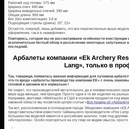
Рабочий ход тетивы: 375 мм
Ширина плеч: 490 мм
Ширина взведенных плечей: 390 мм
Общая длина: 960 мм
Вес (без комплектации): 3,6 кг
Подходящие стрелы (длина): 20″, 22»
Остается, пожалуй, лишь добавить, что все перечисленные выше модели
оформлении, так и в «камуфляже».
Повторюсь, сегодня мы не рассматриваем особенности конструкции и
исключительно беглый обзор и разъяснение некоторых запутанных мо
последний.
Арбалеты компании «Ek Archery Res
Lang», только в пр
Так, товарищи, появилась важная информация для лучников-арбалетч
что-то вроде «арбалеты производства компании EK» с очень знакомы
головой и зрением все нормально !
Не секрет, что производителей метательного, да и пневматического оруж
мере куда меньше, чем брендов. Просто одни и те же изделия на разны
Например, винтовки «Weihrauch» в США в основном продаются под мар
смежной области мы посвятили целую статью «
Вся правда об «Арбалете
Так вот, расположенная в голландском городе Эйндховен компания «EK 
представительством известного тайваньского производителя «Poe Lang».
большинства моделей имеются и российские аналоги, тоже под другими
«Интерлопер». Особо повторяться на эту тему не видим смысла, просто