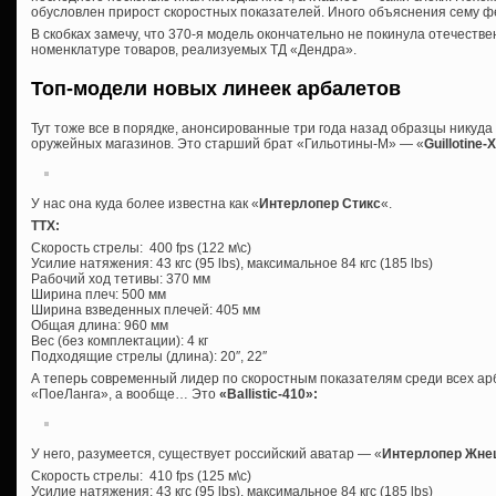
обусловлен прирост скоростных показателей. Иного объяснения сему 
В скобках замечу, что 370-я модель окончательно не покинула отечеств
номенклатуре товаров, реализуемых ТД «Дендра».
Топ-модели новых линеек арбалетов
Тут тоже все в порядке, анонсированные три года назад образцы никуда
оружейных магазинов. Это старший брат «Гильотины-М» — «
Guillotine-
У нас она куда более известна как «
Интерлопер Стикс
«.
ТТХ:
Скорость стрелы: 400 fps (122 м\c)
Усилие натяжения: 43 кгс (95 lbs), максимальное 84 кгс (185 lbs)
Рабочий ход тетивы: 370 мм
Ширина плеч: 500 мм
Ширина взведенных плечей: 405 мм
Общая длина: 960 мм
Вес (без комплектации): 4 кг
Подходящие стрелы (длина): 20″, 22″
А теперь современный лидер по скоростным показателям среди всех арб
«ПоеЛанга», а вообще… Это
«
Ballistic-410»:
У него, разумеется, существует российский аватар — «
Интерлопер Жне
Скорость стрелы: 410 fps (125 м\c)
Усилие натяжения: 43 кгс (95 lbs), максимальное 84 кгс (185 lbs)