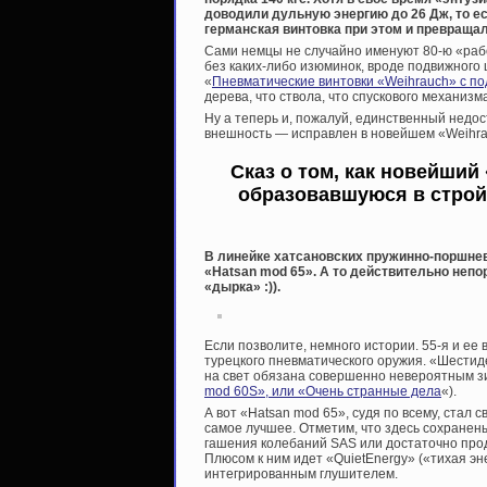
доводили дульную энергию до 26 Дж, то ес
германская винтовка при этом и превращала
Сами немцы не случайно именуют 80-ю «раб
без каких-либо изюминок, вроде подвижного 
«
Пневматические винтовки «Weihrauch» с п
дерева, что ствола, что спускового механизма
Ну а теперь и, пожалуй, единственный недо
внешность — исправлен в новейшем «Weihra
Сказ о том, как новейший
образовавшуюся в строй
В линейке хатсановских пружинно-поршне
«Hatsan mod 65». А то действительно непо
«дырка» :)).
Если позволите, немного истории. 55-я и ее
турецкого пневматического оружия. «Шестид
на свет обязана совершенно невероятным зи
mod 60S», или «Очень странные дела
«).
А вот «Hatsan mod 65», судя по всему, ста
самое лучшее. Отметим, что здесь сохране
гашения колебаний SAS или достаточно продв
Плюсом к ним идет «QuietEnergy» («тихая эн
интегрированным глушителем.