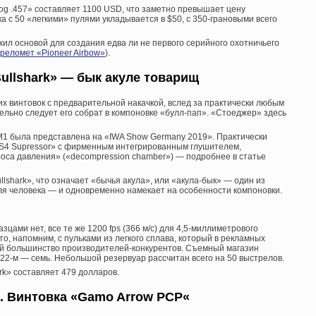
og .457» составляет 1100 USD, что заметно превышает цену
чка с 50 «легкими» пулями укладывается в $50, с 350-грановыми всего
ил основой для создания едва ли не первого серийного охотничьего
реломет «Pioneer Airbow»
).
Bullshark» — бык акуле товарищ
их винтовок с предварительной накачкой, вслед за практически любым
ельно следует его собрат в компоновке «булл-пап». «Стоеджер» здесь
M1 была представлена на «IWA Show Germany 2019». Практически
4 Supressor» с фирменным интегрированным глушителем,
са давления» («decompression chamber») — подробнее в статье
llshark», что означает «бычья акула», или «акула-бык» — один из
ля человека — и одновременно намекает на особенности компоновки.
цами нет, все те же 1200 fps (366 м/с) для 4,5-миллиметрового
Это, напомним, с пульками из легкого сплава, который в рекламных
й большинство производителей-конкурентов. Съемный магазин
 22-м — семь. Небольшой резервуар рассчитан всего на 50 выстрелов.
rk» составляет 479 долларов.
 Винтовка «
Gamo Arrow PCP
«