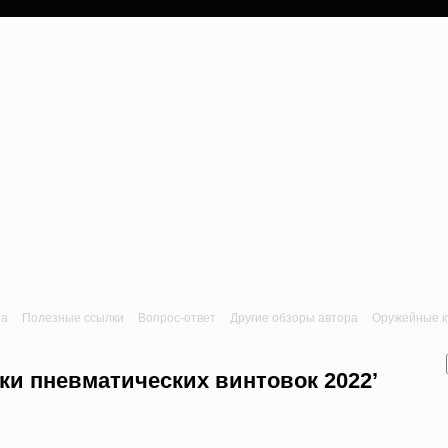
a
Лук, арбалет, пне
та
Полезные ссылки
Вопрос-ответ
Другие обзоры автора
Оружейные ку
ки пневматических винтовок 2022’