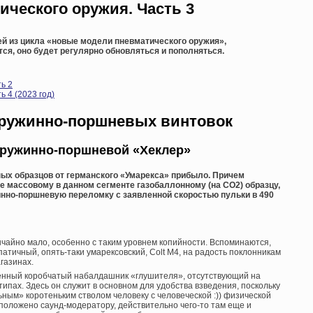
ческого оружия. Часть 3
й из цикла «новые модели пневматического оружия»,
ся, оно будет регулярно обновляться и пополняться.
ь 2
 4 (2023 год)
ружинно-поршневых винтовок
пружинно-поршневой «Хеклер»
ых образцов от германского «Умарекса» прибыло. Причем
е массовому в данном сегменте газобаллонному (на СО2) образцу,
нно-поршневую переломку с заявленной скоростью пульки в 490
чайно мало, особенно с таким уровнем копийности. Вспоминаются,
тичный, опять-таки умарексовский, Colt M4, на радость поклонникам
газинах.
венный коробчатый набалдашник «глушителя», отсутствующий на
типах. Здесь он служит в основном для удобства взведения, поскольку
ным» коротеньким стволом человеку с человеческой :)) физической
к положено саунд-модератору, действительно чего-то там еще и