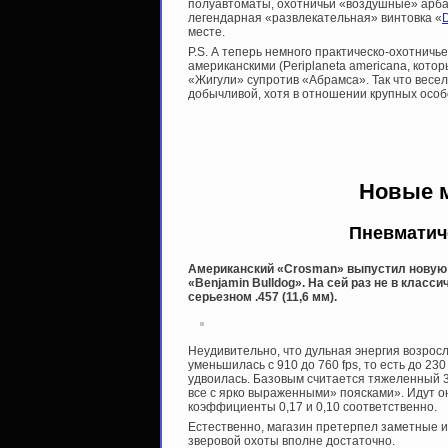
полуавтоматы, охотничьи «воздушные» арбал
легендарная «развлекательная» винтовка «
месте.
P.S. А теперь немного практическо-охотничь
американскими (Periplaneta americana, кото
«Жигули» супротив «Абрамса». Так что весе
добычливой, хотя в отношении крупных особе
Новые 
Пневматич
Американский «Crosman» выпустил новую 
«Benjamin Bulldog». На сей раз не в класс
серьезном .457 (11,6 мм).
Неудивительно, что дульная энергия возросла
уменьшилась с 910 до 760 fps, то есть до 230 
удвоилась. Базовым считается тяжеленный 35
все с ярко выраженными» поясками». Идут о
коэффициенты 0,17 и 0,10 соответственно.
Естественно, магазин претерпел заметные из
зверовой охоты вполне достаточно.