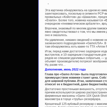
Эта картинка обнаружилась на одном из аме
заинтересовать, поскольку в сегменте PCP-в
провальных «Койотов» да «Шакалов», предл
«Evanix». Более того, новинка называется «
очередном «пневматическом арбалете», вро
Впрочем, знакомый по многим другим гамовс
явно свидетельствовал о том, что мы имеем
оно и оказалось.
На удивление, никаких сведений о новинке н
заокеанского подразделения «GamoUSA». В о
там обнаружились хоть какие-то ТТХ «Arrow 
Итак, перед нами достаточно заурядное изд
выстрелов, и 10-зарядным стандартным для 
рядов не слишком удачливых собратьев, — уд
объявят производители) потрясет воображен
Ну, разве что…
Дополнение, июнь 2022 года
Глава про «Gamo Arrow» была подготовлен
преимуществом новинки станет цена. Собс
для широкой публики. Итак, заявленная ст
относит ее к бюджетной, даже бюджетнейше
Достаточно простенькая внешность, отсутств
причем используются широко распространенн
фирменные магазины «Gamo 10X Quick-Shot
манометра в торце «трубы» резервуара.
Крошечный 125-кубовый резервуар с максима