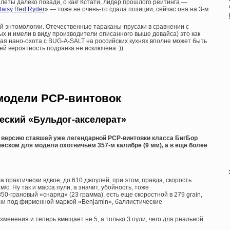
еты далеко позади, о как! Кстати, лидер прошлого рейтинга —
Daisy Red Ryder
» — тоже не очень-то сдала позиции, сейчас она на 3-м
ей энтомологии. Отечественные тараканы-прусаки в сравнении с
рых и имели в виду производители описанного выше девайса) это как
лая нано-охота с BUG-A-SALT на российских кухнях вполне может быть
й вероятность подранка не исключена :)).
модели PCP-винтовок
еский «Бульдог-акселерат»
версию ставшей уже легендарной PCP-винтовки класса БигБор
ическом для модели охотничьем 357-м калибре (9 мм), а в еще более
 практически вдвое, до 610 джоулей, при этом, правда, скорость
м/с. Ну так и масса пули, а значит, убойность, тоже
0-грановый «снаряд» (23 грамма), есть еще скоростной в 279 grain,
ни под фирменной маркой «Benjamin», баллистические
менения и теперь вмещает не 5, а только 3 пули, чего для реальной