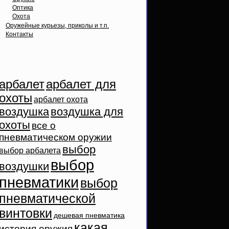
Оптика
Охота
Оружейные курьезы, приколы и т.п.
Контакты
Облако тэгов
арбалет
арбалет для
охоты
арбалет охота
воздушка
воздушка для
охоты
все о
пневматическом оружии
выбор
выбор арбалета
выбор
воздушки
пневматики
выбор
пневматической
винтовки
дешевая пневматика
какая
история оружия