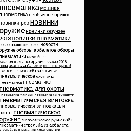
пневматика
мощная
пневматика
необычное оружие
новинки
новинки pcp
оружие
новинки оружие
новинки пневматики
2018
новости
новое пневматическое
обзоры
оружие
обзоры арбалетов
пневматики
оружейное
оружие
законодательство
оружие 2018
охота с арбалетом
охота
охота с воздушкой
охотничье
охота с пневматикой
пневматическое
охотничья
пневматика
пневматика
пневматика для охоты
пневматика магнум
пневматика супермагнум
пневматическая винтовка
пневматическая винтовка для
пневматическое
охоты
оружие
сайт
пневматическое ружье
пневматики
стрельба из арбалета
стрельба из пневматики
характеристики