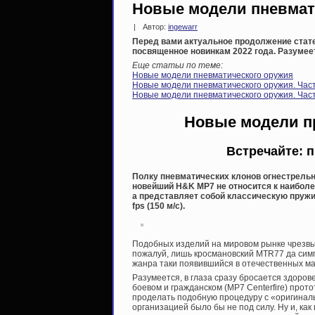
Новые модели пневмати
|
Автор:
ingewarr
Перед вами актуальное продолжение стате
посвященное новинкам 2022 года. Разумеет
Еще статьи по теме:
Новые модели пневматического оружия
Новые модели пневматического оружия. Част
Новые модели пневматического оружия. Часть
Новые модели п
Встречайте: 
Полку пневматических клонов огнестрельн
новейший H&K MP7 не относится к наиболе
а представляет собой классическую пружи
fps (150 м/с).
Подобных изделий на мировом рынке чрезвы
пожалуй, лишь кросмановский MTR77 да симпа
жанра таки появившийся в отечественных ма
Разумеется, в глаза сразу бросается здоро
боевом и гражданском (MP7 Centerfire) прото
проделать подобную процедуру с «оригиналь
организацией было бы не под силу. Ну и, ка