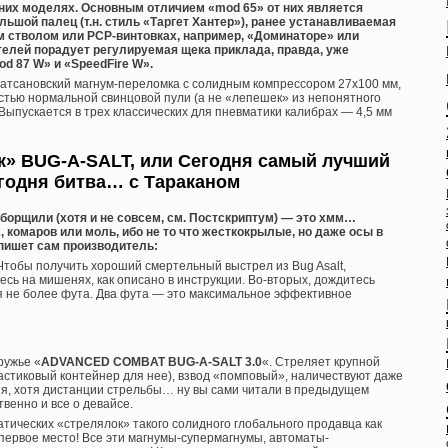
нних моделях. Основным отличием «mod 65» от них является
ьшой палец (т.н. стиль «Таргет Хантер»), ранее устанавливаемая
 стволом или PCP-винтовках, например, «Доминаторе» или
телей порадует регулируемая щека приклада, правда, уже
d 87 W» и «SpeedFire W».
хатсановский магнум-переломка с солидным компрессором 27х100 мм,
остью нормальной свинцовой пули (а не «лепешек» из непонятного
с. Выпускается в трех классических для пневматики калибрах — 4,5 мм
к» BUG-A-SALT, или Сегодня самый лучший
годня битва… с Тараканом
борщили (хотя и не совсем, см. Постскриптум) — это хмм…
 комаров или моль, ибо не то что жесткокрылые, но даже осы в
 пишет сам производитель:
. Чтобы получить хороший смертельный выстрел из Bug Asalt,
сь на мишенях, как описано в инструкции. Во-вторых, дождитесь
я не более фута. Два фута — это максимальное эффективное
ружье «
ADVANCED COMBAT BUG-A-SALT 3.0
«. Стреляет крупной
астиковый контейнер для нее), взвод «помповый», наличествуют даже
, хотя дистанции стрельбы… ну вы сами читали в предыдущем
венно и все о девайсе.
тических «стрелялок» такого солидного глобального продавца как
ервое место! Все эти магнумы-супермагнумы, автоматы-