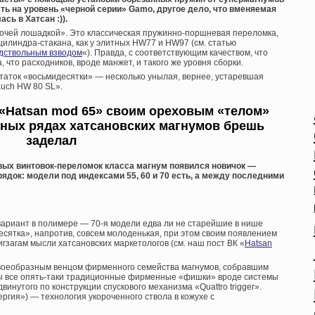
ть на уровень «черной серии» Gamo, другое дело, что вменяемая
сь в Хатсан :)).
очей лошадкой». Это классическая пружинно-поршневая переломка,
цилиндра-стакана, как у элитных HW77 и HW97 (см. статью
одствольным взводом
«). Правда, с соответствующим качеством, что
, что расходников, вроде манжет, и такого же уровня сборки.
статок «восьмидесятки» — несколько унылая, вернее, устаревшая
uch HW 80 SL».
 «Hatsan mod 65» своим ореховым «телом»
ных рядах хатсановских магнумов брешь
заделал
вых винтовок-переломок класса магнум появился новичок —
рядок: модели под индексами 55, 60 и 70 есть, а между последними
 вариант в полимере — 70-я модели едва ли не старейшие в нише
есятка», напротив, совсем молоденькая, при этом своим появлением
гзагам мысли хатсановских маркетологов (см. наш пост ВК «
Hatsan
л своеобразным венцом фирменного семейства магнумов, собравшим
ны все опять-таки традиционные фирменные «фишки» вроде системы
инутого по конструкции спускового механизма «Quattro trigger».
ергия») — технология укороченного ствола в кожухе с