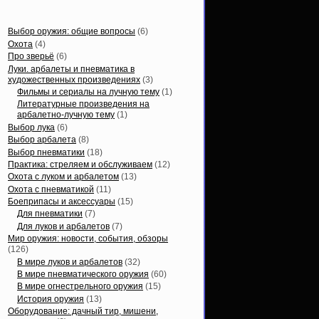
Статьи, обзоры
Выбор оружия: общие вопросы
(6)
Охота
(4)
Про зверьё
(6)
Луки. арбалеты и пневматика в
художественных произведениях
(3)
Фильмы и сериалы на лучную тему
(1)
Литературные произведения на
арбалетно-лучную тему
(1)
Выбор лука
(6)
Выбор арбалета
(8)
Выбор пневматики
(18)
Практика: стреляем и обслуживаем
(12)
Охота с луком и арбалетом
(13)
Охота с пневматикой
(11)
Боеприпасы и аксессуары
(15)
Для пневматики
(7)
Для луков и арбалетов
(7)
Мир оружия: новости, события, обзоры
(126)
В мире луков и арбалетов
(32)
В мире пневматического оружия
(60)
В мире огнестрельного оружия
(15)
История оружия
(13)
Оборудование: дачный тир, мишени,