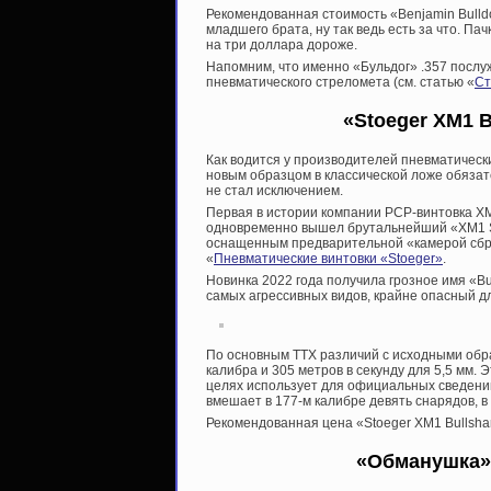
Рекомендованная стоимость «Benjamin Bulld
младшего брата, ну так ведь есть за что. Па
на три доллара дороже.
Напомним, что именно «Бульдог» .357 послуж
пневматического стреломета (см. статью «
Ст
«Stoeger XM1 
Как водится у производителей пневматическ
новым образцом в классической ложе обязат
не стал исключением.
Первая в истории компании PCP-винтовка X
одновременно вышел брутальнейший «XM1 S
оснащенным предварительной «камерой сбро
«
Пневматические винтовки «Stoeger»
.
Новинка 2022 года получила грозное имя «Bu
самых агрессивных видов, крайне опасный д
По основным ТТХ различий с исходными образ
калибра и 305 метров в секунду для 5,5 мм. 
целях использует для официальных сведени
вмешает в 177-м калибре девять снарядов, в
Рекомендованная цена «Stoeger XM1 Bullsha
«Обманушка».