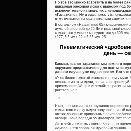
Но все это можно встретить и на более ра
шикарная ореховая ложа с вырезом под бол
исключительно на моделях с неподвижным
«Галатиане». Ну и еще, пожалуй, пользова
отметившаяся на сравнительно свежих «mo
В остальном «Hatsan mod 65» классический 
дульной энергией до 25 Дж и реальной скор
сплава, как у многих конкурентов) до 305 м/
/.177; 5,5 мм /. 22 и 6,35 мм/ .25.
Пневматический «дробови
день — се
Каемся, насчет тараканов мы немного пере
«оружие» предназначено для охоты на мух,
данном случае уже под вопросом. Вот что
«У ос более толстый экзоскелет, чем у мухи
независимо от модели, сначала потренируйте
приземления Wasp и стреляйте с расстояни
расстояние.»
Итак, пневматическое пружинно-поршневое 
солью (вон сверху виден полупрозрачный пл
оптоволоконные прицельные приспособления
абзаце. Цена порядка 55 долларов. Вот собст
Да, в рейтинге самых востребованных пневма
«Амазон» эта забавная мухобойка заняла… п