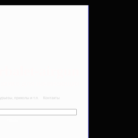
rbalet-airgun
вматика для начинающих
рьезы, приколы и т.п.
Контакты