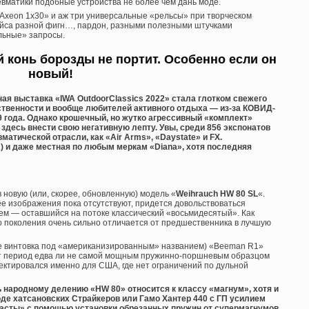
вматики подобные устройства не более чем дань моде.
xeon 1х30» и аж три универсальные «рельсы» при творческом
айса разной фигн…, пардон, разными полезными штучками
льные» запросы.
 конь борозды не портит. Особенно если он
новый!
я выставка «IWA OutdoorClassics 2022» стала глотком свежего
твенности и вообще любителей активного отдыха — из-за КОВИД-
9 года. Однако крошечный, но жутко агрессивный «комплект»
здесь внести свою негативную лепту. Увы, среди 856 экспонатов
матической отрасли, как «Air Arms», «Daystate» и FX.
) и даже местная по любым меркам «Diana», хотя последняя
 новую (или, скорее, обновленную) модель «
Weihrauch HW 80 SL
«.
е изображения пока отсутствуют, придется довольствоваться
нем — оставшийся на потоке классический «восьмидесятый». Как
о поколения очень сильно отличается от предшественника в лучшую
 же винтовка под «американизированным» названием) «Beeman R1»
тот период едва ли не самой мощным пружинно-поршневым образцом
оектировался именно для США, где нет ограничений по дульной
 народному делению «HW 80» относится к классу «магнум», хотя и
оде хатсановских Страйкеров или Гамо Хантер 440 с ГП усилием
узиасты» с помощью установки обрезанных пружин от супермагнумов