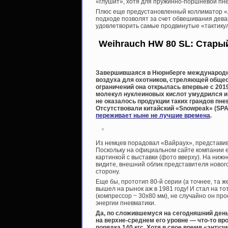
«глушит», хотя для пружинно-поршневой пне
Плюс еще предустановленный коллиматор «A
подходе позволят за счет обвешивания дев
удовлетворить самые продвинутые «тактику
Weihrauch HW 80 SL: Старый
Завершившаяся в Нюрнберге международна
воздуха для охотников, стреляющей общес
ограничений она открылась впервые с 201
молекул нуклеиновых кислот умудрился и 
не оказалось продукции таких грандов пнев
Отсутствовали китайский «Snowpeak» (SPA
переживает ныне не лучшие времена
.
Из немцев порадовал «Вайраух», представив
Поскольку на официальном сайте компании е
картинкой с выставки (фото вверху). На ниж
видите, внешний облик представителя новог
сторону.
Еще бы, прототип 80-й серии (а точнее, та
вышел на рынок аж в 1981 году! И стал на 
(компрессор ~ 30х80 мм), не случайно он пр
энергии пневматики.
Да, по сложившемуся на сегодняшний день
на верхне-среднем его уровне — что-то вр
порядка 140 кгс. Хотя в свое время «энт