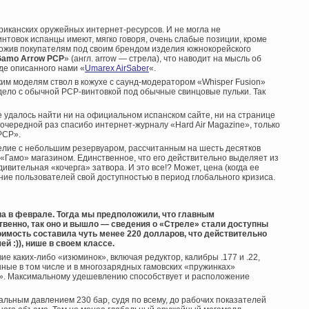
риканских оружейных интернет-ресурсов. И не могла не
интовок испанцы имеют, мягко говоря, очень слабые позиции, кроме
ожив покупателям под своим брендом изделия южнокорейского
Gamo Arrow PCP
» (англ. arrow — стрела), что наводит на мысль об
де описанного нами «
Umarex AirSaber
«.
ким моделям ствол в кожухе с саунд-модератором «Whisper Fusion»
 дело с обычной PCP-винтовкой под обычные свинцовые пульки. Так
е удалось найти ни на официальном испанском сайте, ни на странице
чередной раз спасибо интернет-журналу «Hard Air Magazine», только
PCP».
елие с небольшим резервуаром, рассчитанным на шесть десятков
«Гамо» магазином. Единственное, что его действительно выделяет из
ивительная «кочерга» затвора. И это все!? Может, цена (когда ее
ие пользователей свой доступностью в период глобального кризиса.
а в феврале. Тогда мы предположили, что главным
твенно, так оно и вышло — сведения о «Стреле» стали доступны
оимость составила чуть менее 220 долларов, что действительно
й :)), нише в своем классе.
ие каких-либо «изюминок», включая редуктор, калибры .177 и .22,
ые в том числе и в многозарядных гамовских «пружинках»
». Максимальному удешевлению способствует и расположение
льным давлением 230 бар, судя по всему, до рабочих показателей