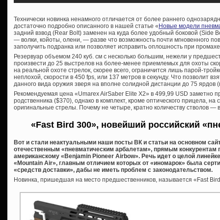
Технически новинка ненамного отличается от более раннего однозарядн
достаточно подробно описанного в нашей статье «
Новые модели пневма
задний взвод (Rear Bolt) заменен на куда более удобный боковой (Side 
— волки, койоты, олени, — разве что возможность почти мгновенного по
заполучить подранка или позволяет исправить оплошность при промахе
Резервуар объемом 240 куб. см с несколько большим, нежели у предшес
произвести до 25 выстрелов на более-менее приемлемых для охоты скор
на реальной охоте стрелок, скорее всего, ограничится лишь парой-тройк
неплохой, скорости в 450 fps, или 137 метров в секунду. Что позволит в
данного вида оружия зверя на вполне солидной дистанции до 75 ярдов (
Рекомендуемая цена «Umarex AirSaber Elite X2» в 499,99 USD заметно 
родственника ($370), однако в комплект, кроме оптического прицела, на
оригинальные стрелы. Почему не четыре, кратно количеству стволов — в
«Fast Bird 300», новейший российский «п
Вот и стали неактуальными наши посты ВК и статьи на основном с
отечественным «пневматическим арбалетам», прямым конкурентам г
американскому «Benjamin Pioneer Airbow». Речь идет о целой линей
«Mountain Air», главным отличием которых от «иномарок» была серти
«средств доставки», дабы не иметь проблем с законодательством.
Новинка, пришедшая на место предшественников, называется «Fast Bird