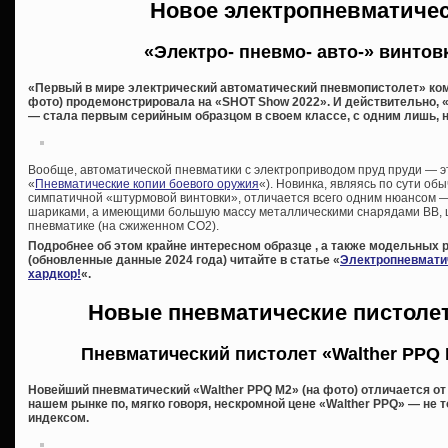
Новое электропневматиче
«Электро- пневмо- авто-» винтовк
«Первый в мире электрический автоматический пневмопистолет» комп
фото) продемонстрировала на «SHOT Show 2022». И действительно, 
— стала первым серийным образцом в своем классе, с одним лишь
Вообще, автоматической пневматики с электроприводом пруд пруди — эт
«
Пневматические копии боевого оружия
«). Новинка, являясь по сути о
симпатичной «штурмовой винтовки», отличается всего одним нюансом —
шариками, а имеющими большую массу металлическими снарядами ВВ, 
пневматике (на сжиженном СО2).
Подробнее об этом крайне интересном образце , а также модельных 
(обновленные данные 2024 года) читайте в статье «
Электропневматич
хардкор!
«.
Новые пневматические пистоле
Пневматический пистолет «Walther PPQ 
Новейший пневматический «Walther PPQ M2» (на фото) отличается о
нашем рынке по, мягко говоря, нескромной цене «Walther PPQ» — н
индексом.