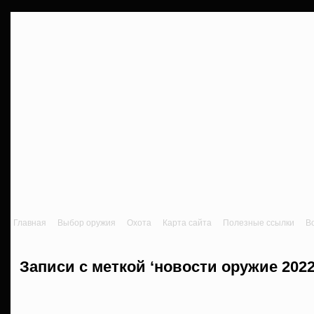
Главная
Выбор оружия
Охота
Карта сайта
Полезные ссылки
В
Записи с меткой ‘новости оружие 2022