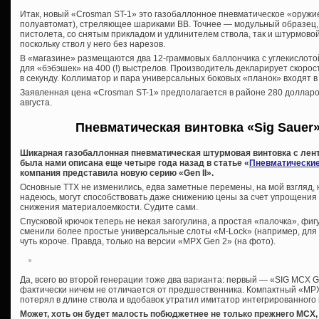
Итак, новый «Crosman ST-1» это газобаллонное пневматическое «оружие
полуавтомат), стреляющее шариками ВВ. Точнее — модульный образец, 
пистолета, со снятым прикладом и удлинителем ствола, так и штурмовой
поскольку ствол у него без нарезов.
В «магазине» размещаются два 12-граммовых баллончика с углекислотой
для «бэбэшек» на 400 (!) выстрелов. Производитель декларирует скорост
в секунду. Коллиматор и пара универсальных боковых «планок» входят в
Заявленная цена «Crosman ST-1» предполагается в районе 280 долларов
августа.
Пневматическая винтовка «Sig Sauer
Шикарная газобаллонная пневматическая штурмовая винтовка с лент
была нами описана еще четыре года назад в статье «
Пневматические
компания представила новую серию «Gen II».
Основные ТТХ не изменились, едва заметные перемены, на мой взгляд, н
надеюсь, могут способствовать даже снижению цены за счет упрощения к
снижения материалоемкости. Судите сами.
Спусковой крючок теперь не некая загогулина, а простая «палочка», фи
сменили более простые универсальные слоты «M-Lock» (например, для к
чуть короче. Правда, только на версии «MPX Gen 2» (на фото).
Да, всего во второй генерации тоже два варианта: первый — «SIG MCX 
фактически ничем не отличается от предшественника. Компактный «MPX 
потерял в длине ствола и вдобавок утратил имитатор интегрированного
Может, хоть он будет малость побюджетнее не только прежнего MCX, 