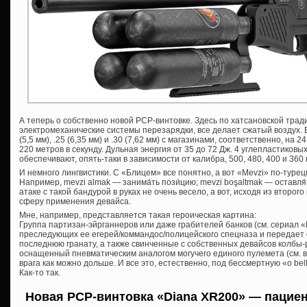
А теперь о собственно новой PCP-винтовке. Здесь по хатсановской трад
электромеханические системы перезарядки, все делает сжатый воздух. Вы
(5,5 мм), .25 (6,35 мм) и .30 (7,62 мм) с магазинами, соответственно, на 2
220 метров в секунду. Дульная энергия от 35 до 72 Дж. 4 углепластиковы
обеспечивают, опять-таки в зависимости от калибра, 500, 480, 400 и 36
И немного лингвистики. С «Блицем» все понятно, а вот «Mevzi» по-туре
Например, mevzi almak — занима́ть пози́цию; mevzi boşaltmak — оставля́ть
атаке с такой бандурой в руках не очень весело, а вот, исходя из второ
сферу применения девайса.
Мне, например, представляется такая героическая картина:
Группа партизан-эйрганнеров или даже грабителей банков (см. сериал 
преследующих ее егерей/коммандос/полицейского спецназа и передает
последнюю гранату, а также свинченные с собственных девайсов колбы-
оснащенный пневматическим аналогом могучего единого пулемета (см. 
врага как можно дольше. И все это, естественно, под бессмертную «o bella, ci
Как-то так.
Новая PCP-винтовка «Diana XR200» — пациен