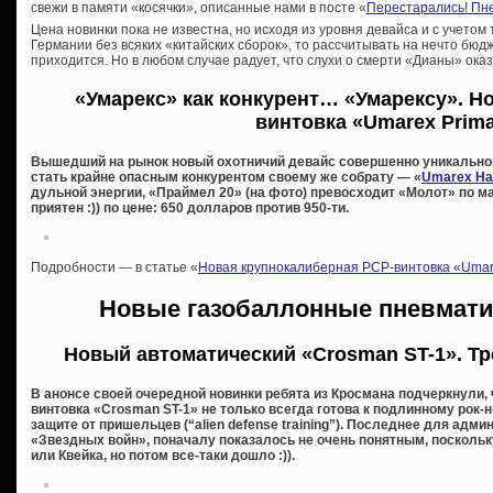
свежи в памяти «косячки», описанные нами в посте «
Перестарались! Пн
Цена новинки пока не известна, но исходя из уровня девайса и с учетом 
Германии без всяких «китайских сборок», то рассчитывать на нечто бюд
приходится. Но в любом случае радует, что слухи о смерти «Дианы» оказ
«Умарекс» как конкурент… «Умарексу». Н
винтовка «Umarex Prima
Вышедший на рынок новый охотничий девайс совершенно уникального
стать крайне опасным конкурентом своему же собрату — «
Umarex H
дульной энергии, «Праймел 20» (на фото) превосходит «Молот» по ма
приятен :)) по цене: 650 долларов против 950-ти.
Подробности — в статье «
Новая крупнокалиберная PCP-винтовка «Umarex 
Новые газобаллонные пневмати
Новый автоматический «Crosman ST-1». Тр
В анонсе своей очередной новинки ребята из Кросмана подчеркнули,
винтовка «Crosman ST-1» не только всегда готова к подлинному рок-н
защите от пришельцев (“alien defense training”). Последнее для адм
«Звездных войн», поначалу показалось не очень понятным, поскольк
или Квейка, но потом все-таки дошло :)).