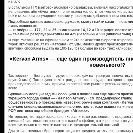
начало.
В остальном ТТХ винтовок абсолютно одинаковы, включая массогабаритн
непривычно, ибо «буратинки» почти всегда малость потяжелее «пластм
Lok и механизм регулировки «щеки» у последних добавляют немного вес
Подробные данные желающие, думаем, смогут найти сами — невелик
лишь основные:
— калибры — .177, .22 и .25; в магазинах 14, 12 и 10 зарядов соответс
— съемные резервуары-колбы на 425 (базовый) и 500 (опционально) 
И еще. Указанные на официальном сайте показатели скорости откровенн
турок, включая ребят из «Хатсана» от, увы, многих других производител
винтовки способны выдать на 100-120 fps больше во всех трех калибрах.
«Kervan Arms» — еще один производитель пне
новенького!?
Так, коллеги — без шуток — дружно переходим на турецкую пневматику (
оружейниках). Такое чувство, что граждане этого государства просто г
производителей пневмы, причем на российском рынке в условиях запад
всего.
Буквально месяц назад мы сообщили о появлении еще одного произв
турецкого города Конья — «Rainson Armory» (см. предыдущую главу
общественность о прекрасном известии: оружейная компания «Kerva
случаев специализировавшаяся на огнестреле, тоже вышла на «пнев
PCP-винтовок под общим брендом «Airboss».
Интересно, что территориально «Керван» тоже расположен в предместье
компаний частенько встречается в одной кофейне, вот и решили высту
исключительно в сегменте винтовок с предварительной накачкой.
Для отечественных эйрганнеров это даже предпочтительнее, поскольку