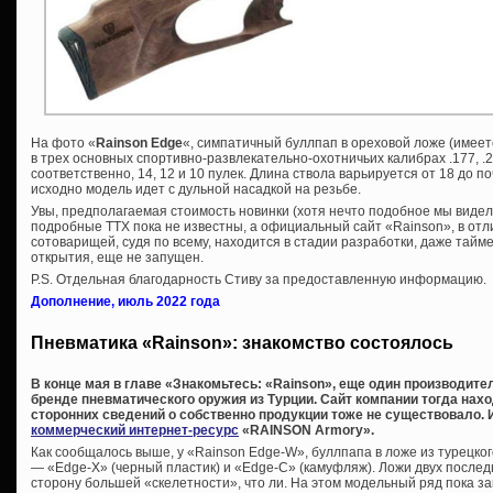
На фото «
Rainson Edge
«, симпатичный буллпап в ореховой ложе (имеет
в трех основных спортивно-развлекательно-охотничьих калибрах .177, .22
соответственно, 14, 12 и 10 пулек. Длина ствола варьируется от 18 до 
исходно модель идет с дульной насадкой на резьбе.
Увы, предполагаемая стоимость новинки (хотя нечто подобное мы видели 
подробные ТТХ пока не известны, а официальный сайт «Rainson», в отл
сотоварищей, судя по всему, находится в стадии разработки, даже тайм
открытия, еще не запущен.
P.S. Отдельная благодарность Стиву за предоставленную информацию.
Дополнение, июль 2022 года
Пневматика «Rainson»: знакомство состоялось
В конце мая в главе «Знакомьтесь: «Rainson», еще один производит
бренде пневматического оружия из Турции. Сайт компании тогда нахо
сторонних сведений о собственно продукции тоже не существовало. 
коммерческий интернет-ресурс
«RAINSON Armory».
Как сообщалось выше, у «Rainson Edge-W», буллпапа в ложе из турецко
— «Edge-X» (черный пластик) и «Edge-С» (камуфляж). Ложи двух послед
сторону большей «скелетности», что ли. На этом модельный ряд пока за