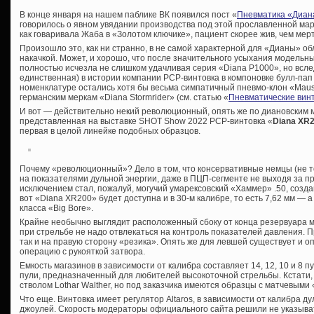
В конце января на нашем паблике ВК появился пост «
Пневматика «Диан
говорилось о явном увядании производства под этой прославленной марк
как говаривала Жаба в «Золотом ключике», пациент скорее жив, чем мерт
Произошло это, как ни странно, в не самой характерной для «Дианы» о
накачкой. Может, и хорошо, что после значительного усыхания модельны
полностью исчезла не слишком удачливая серия «Diana P1000», но вслед
единственная) в истории компании PCP-винтовка в компоновке булл-пап 
номенклатуре остались хотя бы весьма симпатичный пневмо-клон «Maus
германским меркам «Diana Stormrider» (см. статью «
Пневматические вин
И вот — действительно некий революционный, опять же по диановским м
представленная на выставке SHOT Show 2022 PCP-винтовка «
Diana XR
первая в целой линейке подобных образцов.
Почему «революционный»? Дело в том, что консервативные немцы (не то
на показателями дульной энергии, даже в ПЦП-сегменте не выходя за п
исключением стал, пожалуй, могучий умарексовский «Хаммер» .50, созд
вот «Diana XR200» будет доступна и в 30-м калибре, то есть 7,62 мм — а 
класса «Big Bore».
Крайне необычно выглядит расположенный сбоку от конца резервуара м
при стрельбе не надо отвлекаться на контроль показателей давления. П
так и на правую сторону «резика». Опять же для левшей существует и 
операцию с рукояткой затвора.
Емкость магазинов в зависимости от калибра составляет 14, 12, 10 и 8 пу
пули, предназначенный для любителей высокоточной стрельбы. Кстати
стволом Lothar Walther, но под заказчика имеются образцы с матчевыми
Что еще. Винтовка имеет регулятор Altaros, в зависимости от калибра ду
джоулей. Скорость модераторы официального сайта решили не указыват