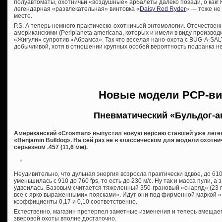
полуавтоматы, охотничьи «воздушные» арбалеты далеко позади, о как! 
легендарная «развлекательная» винтовка «
Daisy Red Ryder
» — тоже не 
месте.
P.S. А теперь немного практическо-охотничьей энтомологии. Отечествен
американскими (Periplaneta americana, которых и имели в виду производ
«Жигули» супротив «Абрамса». Так что веселая нано-охота с BUG-A-SAL
добычливой, хотя в отношении крупных особей вероятность подранка не 
Новые модели PCP-ви
Пневматический «Бульдог-а
Американский «Crosman» выпустил новую версию ставшей уже леге
«Benjamin Bulldog». На сей раз не в классическом для модели охотнич
серьезном .457 (11,6 мм).
Неудивительно, что дульная энергия возросла практически вдвое, до 610
уменьшилась с 910 до 760 fps, то есть до 230 м/с. Ну так и масса пули, а 
удвоилась. Базовым считается тяжеленный 350-грановый «снаряд» (23 гр
все с ярко выраженными» поясками». Идут они под фирменной маркой «
коэффициенты 0,17 и 0,10 соответственно.
Естественно, магазин претерпел заметные изменения и теперь вмещает н
зверовой охоты вполне достаточно.