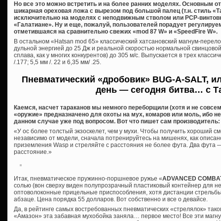
Но все это можно встретить и на более ранних моделях. Основным о
шикарная ореховая ложа с вырезом под большой палец (т.н. стиль «Т
исключительно на моделях с неподвижным стволом или PCP-винтовк
«Галатиане». Ну и еще, пожалуй, пользователей порадует регулируе
отметившаяся на сравнительно свежих «mod 87 W» и «SpeedFire W».
В остальном «Hatsan mod 65» классический хатсановский магнум-перел
дульной энергией до 25 Дж и реальной скоростью нормальной свинцовой
сплава, как у многих конкурентов) до 305 м/с. Выпускается в трех класс
/.177; 5,5 мм /. 22 и 6,35 мм/ .25.
Пневматический «дробовик» BUG-A-SALT, и
день — сегодня битва… с Т
Каемся, насчет тараканов мы немного переборщили (хотя и не совсе
«оружие» предназначено для охоты на мух, комаров или моль, ибо не
данном случае уже под вопросом. Вот что пишет сам производитель:
«У ос более толстый экзоскелет, чем у мухи. Чтобы получить хороший см
независимо от модели, сначала потренируйтесь на мишенях, как описано
приземления Wasp и стреляйте с расстояния не более фута. Два фута
расстояние.»
Итак, пневматическое пружинно-поршневое ружье «
ADVANCED COMBAT 
солью (вон сверху виден полупрозрачный пластиковый контейнер для не
оптоволоконные прицельные приспособления, хотя дистанции стрельб
абзаце. Цена порядка 55 долларов. Вот собственно и все о девайсе.
Да, в рейтинге самых востребованных пневматических «стрелялок» таког
«Амазон» эта забавная мухобойка заняла… первое место! Все эти магн