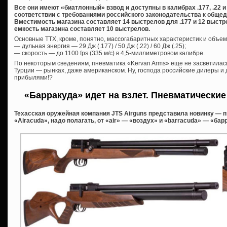
Все они имеют «биатлонный» взвод и доступны в калибрах .177, .22 и 
соответствии с требованиями российского законодательства к общед
Вместимость магазина составляет 14 выстрелов для .177 и 12 выстре
емкость магазина составляет 10 выстрелов.
Основные ТТХ, кроме, понятно, массогабаритных характеристик и объем
— дульная энергия — 29 Дж (.177) / 50 Дж (.22) / 60 Дж (.25);
— скорость — до 1100 fps (335 м/с) в 4,5-миллиметровом калибре.
По некоторым сведениям, пневматика «Kervan Arms» еще не засветилас
Турции — рынках, даже американском. Ну, господа российские дилеры и
прибылями!?
«Барракуда» идет на взлет. Пневматические
Техасская оружейная компания JTS Airguns представила новинку — 
«Airacuda», надо полагать, от «air» — «воздух» и «barracuda» — «барр