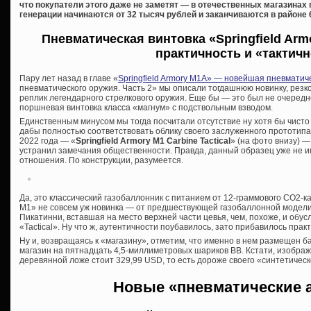
что покупатели этого даже не заметят — в отечественных магазинах
генерации начинаются от 32 тысяч рублей и заканчиваются в районе 
Пневматическая винтовка «Springfield Armo
практичность и «тактич
Пару лет назад в главе «
Springfield Armory M1A» — новейшая пневматич
пневматического оружия. Часть 2» мы описали тогдашнюю новинку, рез
реплик легендарного стрелкового оружия. Еще бы — это был не очередн
поршневая винтовка класса «магнум» с подствольным взводом.
Единственным минусом мы тогда посчитали отсутствие ну хотя бы чисто
дабы полностью соответствовать облику своего заслуженного прототипа.
2022 года — «
Springfield Armory M1 Carbine Tactical
» (на фото внизу) —
устранил замечания общественности. Правда, данный образец уже не и
отношения. По конструкции, разумеется.
Да, это классический газобаллонник с питанием от 12-граммового CO2-кар
M1» не совсем уж новинка — от предшествующей газобаллонной модели
Пикатинни, вставшая на место верхней части цевья, чем, похоже, и обу
«Tactical». Ну что ж, аутентичности поубавилось, зато прибавилось практ
Ну и, возвращаясь к «магазину», отметим, что именно в нем размещен б
магазин на пятнадцать 4,5-миллиметровых шариков ВВ. Кстати, изобра
деревянной ложе стоит 329,99 USD, то есть дороже своего «синтетическ
Новые «пневматические 