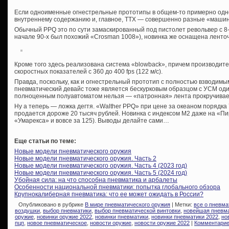
Если одноименные огнестрельные прототипы в общем-то примерно одно 
внутреннему содержанию и, главное, ТТХ — совершенно разные «машин
Обычный PPQ это по сути замаскированный под пистолет револьвер с 8
начале 90-х был похожий «Crosman 1008»), новинка же оснащена ленточ
Кроме того здесь реализована система «blowback», причем производи
скоростных показателей с 360 до 400 fps (122 м/с).
Правда, поскольку, как и огнестрельный прототип с полностью взводимым
пневматический девайс тоже является бескурковым образцом с УСМ один
полноценным полуавтоматом нельзя — «патронная» лента прокручивает
Ну а теперь — ложка дегтя. «Walther PPQ» при цене за океаном порядка
продается дороже 20 тысяч рублей. Новинка с индексом М2 даже на «Пи
«Умарекса» и вовсе за 125). Выводы делайте сами…
Еще статьи по теме:
Новые модели пневматического оружия
Новые модели пневматического оружия. Часть 2
Новые модели пневматического оружия. Часть 4 (2023 год)
Новые модели пневматического оружия. Часть 5 (2024 год)
Убойная сила: на что способна пневматика и арбалеты
Особенности национальной пневматики: попытка глобального обзора
Крупнокалиберная пневматика: что ее может ожидать в России?
Опубликовано в рубрике
В мире пневматического оружия
| Метки:
все о пневма
воздушки
,
выбор пневматики
,
выбор пневматической винтовки
,
новейшая пневм
оружие
,
новинки оружие 2022
,
новинки пневматики
,
новинки пневматики 2022
,
но
пцп
,
новое пневматическое
,
новости оружие
,
новости оружие 2022
|
Комментарие