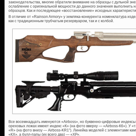
законодательства, многие обратили внимание на образцы с дульной энер
ослабление с оригинальной мощности до данного значения выполнить 
образцов. Как и последующее «восстановление» исходных характеристик,
В отличие от «Rainson Armory» у земляка-конкурента номенклатура изд
как с традиционным трубчатым резервуаром, так и с колбой.
Все восемнадцать именуются «Airboss», но буквенно-цифровые индексы 
ореховых ложах имеют индекс «К» (на фото вверху — «Airboss-К6»). У «
«R» (на фото внизу — Airboss-KR1″). Линейка моделей с элементами к
«КХ», а булл-папы (их всего два) — «ХР».