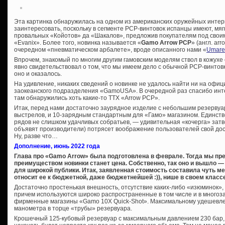
Эта картинка обнаружилась на одном из американских оружейных интерн
заинтересовать, поскольку в сегменте PCP-винтовок испанцы имеют, мяг
провальных «Койотов» да «Шакалов», предложив покупателям под свои
«Evanix». Более того, новинка называется «
Gamo Arrow PCP
» (англ. ar
очередном «пневматическом арбалете», вроде описанного нами «
Umare
Впрочем, знакомый по многим другим гамовским моделям ствол в кожухе
явно свидетельствовал о том, что мы имеем дело с обычной PCP-винтов
оно и оказалось.
На удивление, никаких сведений о новинке не удалось найти ни на офиц
заокеанского подразделения «GamoUSA». В очередной раз спасибо инте
там обнаружились хоть какие-то ТТХ «Arrow PCP».
Итак, перед нами достаточно заурядное изделие с небольшим резервуа
выстрелов, и 10-зарядным стандартным для «Гамо» магазином. Единстве
рядов не слишком удачливых собратьев, — удивительная «кочерга» затвор
объявят производители) потрясет воображение пользователей свой дос
Ну, разве что…
Дополнение, июнь 2022 года
Глава про «Gamo Arrow» была подготовлена в феврале. Тогда мы пр
преимуществом новинки станет цена. Собственно, так оно и вышло —
для широкой публики. Итак, заявленная стоимость составила чуть м
относит ее к бюджетной, даже бюджетнейшей :)), нише в своем классе
Достаточно простенькая внешность, отсутствие каких-либо «изюминок», в
причем используются широко распространенные в том числе и в многоз
фирменные магазины «Gamo 10X Quick-Shot». Максимальному удешевле
манометра в торце «трубы» резервуара.
Крошечный 125-кубовый резервуар с максимальным давлением 230 бар, 