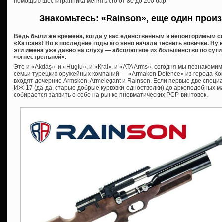
помощью шестигранника менять его от 80 до 200 бар.
Знакомьтесь: «Rainson», еще один прои
Ведь были же времена, когда у нас единственным и неповторимым 
«Хатсан»! Но в последние годы его явно начали теснить новички. Ну
эти имена уже давно на слуху — абсолютное их большинство по сути
«огнестрельной».
Это и «Akdaş», и «Huglu», и «Кral», и «ATA Arms», сегодня мы познаком
семьи турецких оружейных компаний — «Armakon Defence» из города Кон
входят дочерние Armskon, Armelegant и Rainson. Если первые две специ
ИЖ-17 (да-да, старые добрые курковки-одностволки) до аркоподобных
собирается заявить о себе на рынке пневматических PCP-винтовок.