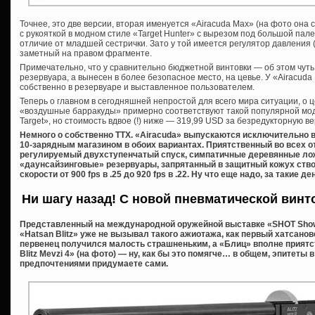
Точнее, это две версии, вторая именуется «Airacuda Max» (на фото она 
с рукояткой в модном стиле «Target Hunter» с вырезом под большой пале
отличие от младшей сестрички. Зато у той имеется регулятор давления 
заметный на правом фрагменте.
Примечательно, что у сравнительно бюджетной винтовки — об этом чуть
резервуара, а вынесен в более безопасное место, на цевье. У «Airacud
собственно в резервуаре и выставленное пользователем.
Теперь о главном в сегодняшней непростой для всего мира ситуации, о 
«воздушные барракуды» примерно соответствуют такой популярной модел
Target», но стоимость вдвое (!) ниже — 319,99 USD за безредукторную в
Немного о собственно ТТХ. «Airacuda» выпускаются исключительно в 22
10-зарядным магазином в обоих вариантах. Приятственный во всех 
регулируемый двухступенчатый спуск, симпатичные деревянные лож
«даунсайзинговые» резервуары, запрятанный в защитный кожух ство
скорости от 900 fps в .25 до 920 fps в .22. Ну что еще надо, за такие де
Ни шагу назад! С новой пневматической винтов
Представленный на международной оружейной выставке «SHOT Show
«Hatsan Blitz» уже не вызывал такого ажиотажа, как первый хатсано
первенец получился малость страшненьким, а «Блиц» вполне приятс
Blitz Mevzi 4» (на фото) — ну, как бы это помягче… в общем, эпитеты
предпочтениями придумаете сами.