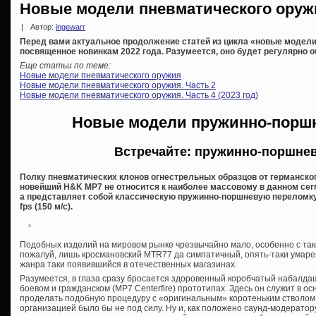
Новые модели пневматического оружи
|
Автор:
ingewarr
Перед вами актуальное продолжение статей из цикла «новые модели
посвященное новинкам 2022 года. Разумеется, оно будет регулярно о
Еще статьи по теме:
Новые модели пневматического оружия
Новые модели пневматического оружия. Часть 2
Новые модели пневматического оружия. Часть 4 (2023 год)
Новые модели пружинно-порш
Встречайте: пружинно-поршнев
Полку пневматических клонов огнестрельных образцов от германско
новейший H&K MP7 не относится к наиболее массовому в данном сегм
а представляет собой классическую пружинно-поршневую переломку 
fps (150 м/с).
Подобных изделий на мировом рынке чрезвычайно мало, особенно с так
пожалуй, лишь кросмановский MTR77 да симпатичный, опять-таки умарек
жанра таки появившийся в отечественных магазинах.
Разумеется, в глаза сразу бросается здоровенный коробчатый набалда
боевом и гражданском (MP7 Centerfire) прототипах. Здесь он служит в о
проделать подобную процедуру с «оригинальным» коротеньким стволом ч
организацией было бы не под силу. Ну и, как положено саунд-модератору