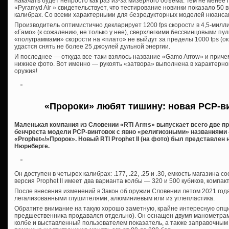
накачать будет непросто как раз из-за мизерного объема. Тем не мене
«Pyramyd Air » свидетельствует, что тестирование новинки показало 50 в
калибрах. Со всеми характерными для безредукторных моделей нюанса
Производитель оптимистично декларирует 1200 fps скорости в 4,5-миллим
«Гамо» (к сожалению, не только у нее), сверхлегкими бессвинцовыми пул
«полуграммами» скорости на «плато» не выйдут за пределы 1000 fps (ок. 
удастся снять не более 25 джоулей дульной энергии.
И последнее — откуда все-таки взялось название «Gamo Arrow» и прич
нижнее фото. Вот именно — рукоять «затвора» выполнена в характерно
оружия!
«Пророки» любят тишину: новая PCP-вин
Маленькая компания из Словении «RTI Arms» выпускает всего две п
бенчреста модели PCP-винтовок с явно «религиозными» названиями 
«Prophet«/»Пророк». Новый RTI Prophet II (на фото) был представлен 
Нюрнберге.
Он доступен в четырех калибрах: .177, .22, .25 и .30, емкость магазина 
версия Prophet II имеет два варианта колбы — 320 и 500 кубиков, компа
После внесения изменений в Закон об оружии Словении летом 2021 год
легализованными глушителями, алюминиевым или из углепластика.
Обратите внимание на такую хорошо заметную, крайне интересную опц
предшественника продавался отдельно). Он оснащен двумя манометра
колбе и выставленный пользователем показатель, а также заправочным