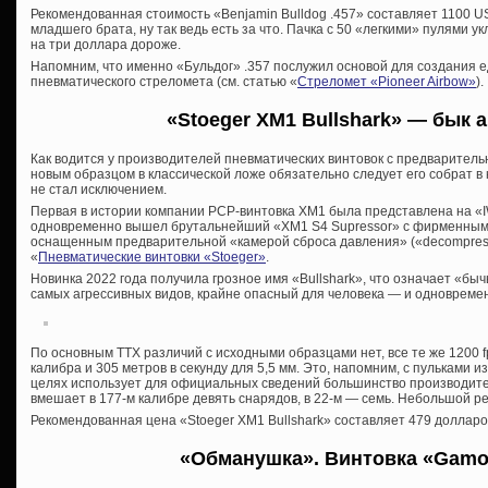
Рекомендованная стоимость «Benjamin Bulldog .457» составляет 1100 U
младшего брата, ну так ведь есть за что. Пачка с 50 «легкими» пулями у
на три доллара дороже.
Напомним, что именно «Бульдог» .357 послужил основой для создания е
пневматического стреломета (см. статью «
Стреломет «Pioneer Airbow»
).
«Stoeger XM1 Bullshark» — бык 
Как водится у производителей пневматических винтовок с предваритель
новым образцом в классической ложе обязательно следует его собрат в
не стал исключением.
Первая в истории компании PCP-винтовка XM1 была представлена на «
одновременно вышел брутальнейший «XM1 S4 Supressor» с фирменным
оснащенным предварительной «камерой сброса давления» («decompress
«
Пневматические винтовки «Stoeger»
.
Новинка 2022 года получила грозное имя «Bullshark», что означает «быч
самых агрессивных видов, крайне опасный для человека — и одновреме
По основным ТТХ различий с исходными образцами нет, все те же 1200 fp
калибра и 305 метров в секунду для 5,5 мм. Это, напомним, с пульками и
целях использует для официальных сведений большинство производит
вмешает в 177-м калибре девять снарядов, в 22-м — семь. Небольшой ре
Рекомендованная цена «Stoeger XM1 Bullshark» составляет 479 долларо
«Обманушка». Винтовка «
Gamo