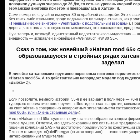
доводили дульную энергию до 26 Дж, то есть на уровень «черной се
германская винтовка при этом и превращалась в Хатсан :)).
Сами немцы не случайно именуют 80-ю «рабочей лошадкой». Это класс
без каких-либо изюминок, вроде подвижного цилиндра-стакана, как у эл
«
Пневматические винтовки «Weihrauch» с подствольным взводом
«). Пра
дерева, что ствола, что спускового механизма, что расходников, вроде ма
Ну а теперь и, пожалуй, единственный недостаток «восьмидесятки» — н
внешность — исправлен в новейшем «Weihrauch HW 80 SL».
Сказ о том, как новейший «Hatsan mod 65»
образовавшуюся в стройных рядах хатса
заделал
В линейке хатсановских пружинно-поршневых винтовок-переломок к
«Hatsan mod 65». А то действительно непорядок: модели под индекса
«дырка» :)).
Если позволите, немного истории. 55-я и ее вариант в полимере — 70-я
турецкого пневматического оружия. «Шестидесятка», напротив, совсем 
на свет обязана совершенно невероятным зигзагам мысли хатсановских 
mod 60S», или «Очень странные дела
«).
А вот «Hatsan mod 65», судя по всему, стал своеобразным венцом фирм
самое лучшее. Отметим, что здесь сохранены все опять-таки традици
гашения колебаний SAS или достаточно продвинутого по конструкции спус
Плюсом к ним идет «QuietEnergy» («тихая энергия») — технология укороч
интегрированным глушителем.