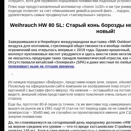
«глушит», хотя для пружинно-поршневой пневматики подобные устройст
Плюс еще предустановленный коллиматор «Axeon 1х30» и аж три униве
подходе позволят за счет обвешивания девайса разной фигн…, пардон
удовлетворить самые продвинутые «тактикульные» запросы.
Weihrauch HW 80 SL: Старый конь борозды не
новый!
Завершившаяся в Нюрнберге международная выставка «IWA OutdoorC
воздуха для охотников, стреляющей общественности и вообще любит
ограничений она открылась впервые с 2019 года. Однако крошечный,
молекул нуклеиновых кислот умудрился и здесь внести свою негатив
не оказалось продукции таких грандов пневматической отрасли, как «A
Отсутствовали китайский «Snowpeak» (SPA) и даже местная по любы
переживает ныне не лучшие времена
.
Из немцев порадовал «Вайраух», представив новую (или, скорее, обнов
Поскольку на официальном сайте компании ее изображения пока отсутс
картинкой с выставки (фото вверху). На нижнем — оставшийся на потоке
видите, внешний облик представителя нового поколения очень сильно 
сторону.
Еще бы, прототип 80-й серии (а точнее, та же винтовка под «америка
вышел на рынок аж в 1981 году! И стал на тот период едва ли не сам
(компрессор ~ 30х80 мм), не случайно он проектировался именно для СШ
энергии пневматики.
Да, по сложившемуся на сегодняшний день народному делению «HW 8
на верхне-среднем его уровне — что-то вроде хатсановских Страйкер
порядка 140 кгс. Хотя в свое время «энтузиасты» с помощью устано