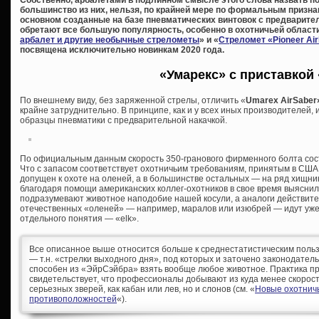
большинство из них, нельзя, по крайней мере по формальным призна
основном созданные на базе пневматических винтовок с предварител
обретают все большую популярность, особенно в охотничьей области
арбалет и другие необычные стрелометы
» и «
Стреломет «Pioneer Ai
посвящена исключительно новинкам 2020 года.
«Умарекс» с приставкой
По внешнему виду, без заряженной стрелы, отличить «
Umarex AirSaber
крайне затруднительно. В принципе, как и у всех иных производителей,
образцы пневматики с предварительной накачкой.
По официальным данным скорость 350-гранового фирменного болта соста
Что с запасом соответствует охотничьим требованиям, принятым в США, 
допущен к охоте на оленей, а в большинстве остальных — на ряд хищни
благодаря помощи американских коллег-охотников в свое время выяснил,
подразумевают животное наподобие нашей косули, а аналоги действит
отечественных «оленей» — например, маралов или изюбрей — идут уже ка
отдельного понятия — «elk».
Все описанное выше относится больше к среднестатистическим поль
— т.н. «стрелки выходного дня», под которых и заточено законодатель
способен из «ЭйрСэйбра» взять вообще любое животное. Практика п
свидетельствует, что профессионалы добывают из куда менее скорост
серьезных зверей, как кабан или лев, но и слонов (см. «
Новые охотничь
противоположностей
«).