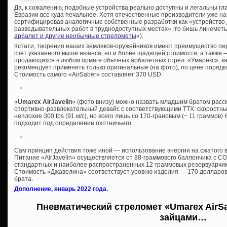
Да, к сожалению, подобные устройства реально доступны и легальны гл
Евразии все куда печальнее. Хотя отечественные производители уже н
сертифицировав аналогичные собственные разработки как «устройство
разведывательных работ в труднодоступных местах», то бишь линеметы
арбалет и другие необычные стрелометы
«).
Кстати, творения наших земляков-оружейников имеют преимущество пер
счет указанного выше нюанса, но и более щадящей стоимости, а также
продающихся в любом ормаге обычных арбалетных стрел. «Умарекс», как
рекомендует применять только оригинальные (на фото), по цене порядка
Стоимость самого «AirSaber» составляет 370 USD.
«
Umarex AirJavelin
» (фото внизу) можно назвать младшим братом расс
спортивно-развлекательный девайс с соответствующими ТТХ: скоростны
неплохие 300 fps (91 м/с), но всего лишь со 170-грановым (~ 11 граммов)
подходит под определение охотничьего.
Сам принцип действия тоже иной — использование энергии на сжатого в
Питание «AirJavelin» осуществляется от 88-граммового баллончика с СО
стандартных и наиболее распространенных 12-граммовых резервуарчика,
Стоимость «Джавелина» соответствует уровню изделия — 170 долларов
брата.
Дополнение, январь 2022 года.
Пневматический стреломет «Umarex AirSab
зайцами…