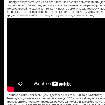
В первую очередь то, что из-за прецизионной сборки с высочайшими д
случае каких-либо неполадок самостоятельно что-то там отрегулирова
пользователей не удастся. А может, и просто заменить барабан, случись
вопрос ТБ — далеко не всегда и не все вспомнят о необходимости посл
предмет наличия забытой пули, которую еще и досылать не надо.
Немного о самой винтовке (увы, достоверных сведений пока маловато). Вы
Резервуар с давлением в «зеленой зоне» до 200 атм (вообще допускаетс
производитель позиционирует, как оружие для охоты и высокоточной ст