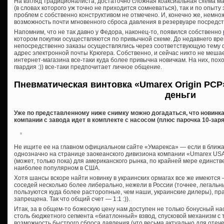
На взгляд традиционалиста, достаточно сложная коаксиальная схема мал
(в словах которого уж точно не приходится сомневаться), так и по опыту
проблем с собственно конструктивом не отмечено. И, конечно же, немн
возможность почти мгновенного сброса давления в резервуаре посредс
Напомним, что не так давно у Федора, наконец-то, появился собственно
котором покупки осуществляются по привычной схеме. До недавнего вре
непосредственно заказы осуществлялись через соответствующую тему 
адрес электронной почты Крюгера. Собственно, и сейчас никто не мешае
интернет-магазина все-таки куда более привычна новичкам. На них, пох
гвардия :)) все-таки предпочитает личное общение.
Пневматическая винтовка «Umarex Origin PCP
деньги
Уже по представленному ниже снимку можно догадаться, что новинка
компании с завода идет в комплекте с насосом (плюс парочка 10-заря
Не ищите ее на главном официальном сайте «Умарекса» — если в ближай
однозначно на странице заокеанского дивизиона компании «Umarex USA, 
(может, только пока) для американского рынка, по крайней мере единств
наиболее популярном в США.
Хотя шансы вскоре найти новинку в украинских ормагах все же имеются
соседей несколько более либерально, нежели в России (точнее, легальн
пользуются куда более расторопные, чем наши, украинские дилеры), пра
запрещена. Так что общий счет — 1:1 :)).
Итак, за в общем-то божескую цену нам доступен не только бонусный на
столь бюджетного сегмента «биатлонный» взвод, спусковой механизм с
возможность быстрого сброса давления (что весьма актуально для отече