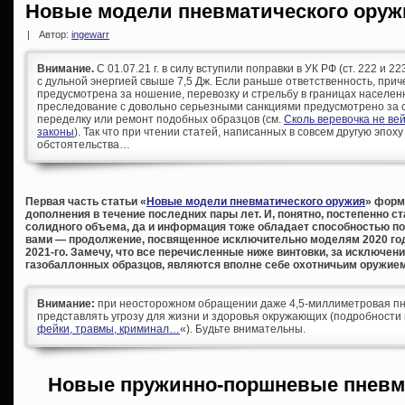
Новые модели пневматического оружи
|
Автор:
ingewarr
Внимание.
С 01.07.21 г. в силу вступили поправки в УК РФ (ст. 222 и 
с дульной энергией свыше 7,5 Дж. Если раньше ответственность, при
предусмотрена за ношение, перевозку и стрельбу в границах населен
преследование с довольно серьезными санкциями предусмотрено за с
переделку или ремонт подобных образцов (см.
Сколь веревочка не ве
законы
). Так что при чтении статей, написанных в совсем другую эпоху
обстоятельства…
Первая часть статьи «
Новые модели пневматического оружия
» форм
дополнения в течение последних пары лет. И, понятно, постепенно с
солидного объема, да и информация тоже обладает способностью по
вами — продолжение, посвященное исключительно моделям 2020 год
2021-го. Замечу, что все перечисленные ниже винтовки, за исключе
газобаллонных образцов, являются вполне себе охотничьим оружием
Внимание:
при неосторожном обращении даже 4,5-миллиметровая пн
представлять угрозу для жизни и здоровья окружающих (подробности 
фейки, травмы, криминал…
«). Будьте внимательны.
Новые пружинно-поршневые пневм