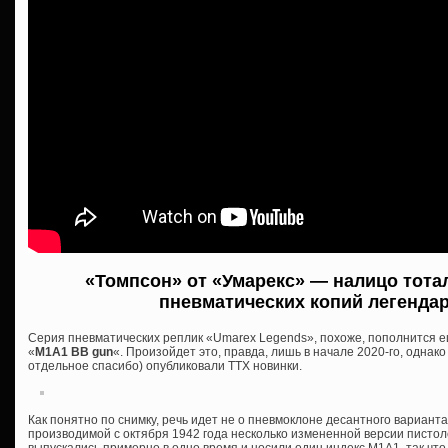
«Томпсон» от «Умарекс» — налицо тота
пневматических копий легенда
Серия пневматических реплик «Umarex Legends», похоже, пополнится 
«
M1A1 BB gun
«. Произойдет это, правда, лишь в начале 2020-го, однако 
отдельное спасибо) опубликовали ТТХ новинки.
Как понятно по снимку, речь идет не о пневмоклоне десантного варианта
производимой с октября 1942 года несколько измененной версии писто
выпускались примерно в одно время и носили один индекс М1А1, так чт