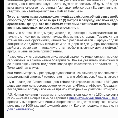
номенклатуре изделий «Хатсана» их десятки! Точно опознать «исходник
«Blitz», и на «Hercules Bully»… Хотя, судя по колоссальной дульной эне
выступил в качестве прототипа «Гарпуна», ибо как раз «Булли» являетс
сверхмощных БигБор-винтовок «Hatsan Hercules».
То есть перед нами реально охотничий девайс, способный взять люб
скорость до 580 fps, то есть до 177 (!) метров в секунду, что пока 
арбалетов. Правда, это не с самым тяжелым охотничьим болтом, пр
крупных животных, но все равно впечатляет.
Кстати, о болтах. В предыдущем разделе, посвященном стрелометам от 
том, что с ними применяются только фирменные снаряды. Так вот, хатса
отечественные оружейники, изначально разрабатывали «Гарпун» под и
Конкретно 20-дюймовых с индексом 2219 (первые две цифры обозначаю
дюйм, а вторые две — толщину стенки трубки в тысячных долях дюйма).
пруди, и цены весьма приятственны.
Разве что, с учетом реально внушающей уважение мощи оружия, произв
карбоновые, а алюминиевые боеприпасы. Как вы уже имели возможность
оснащен еще и неким подобием кивера для классических арбалетов — д
Тоже удобная штука.
500-миллиметровый резервуар с давлением 250 атмосфер обеспечивае
максимальной энергией (скоростью) — для любой зверовой охоты этого х
Ну и последнее. Заявленная цена «
Hatsan Harpoon
«составляет 810 дол
дешевле того же кросмановского конкурента «Pioneer Airbow». Правда, и
последний «Гарпуну» все же не прямой конкурент — у них слишком разн
P.S. Но при желании немцы могут развернуть ситуацию на 180 градусов, в
какой — самая мощная в мире серийная
пневматическая винтовка «Uma
превратить в стреломет, болты, скорее всего, придется создавать самим,
речь идет о 1000 джоулей дульной энергии. Как это проделали пару лет на
для пневматики
«).