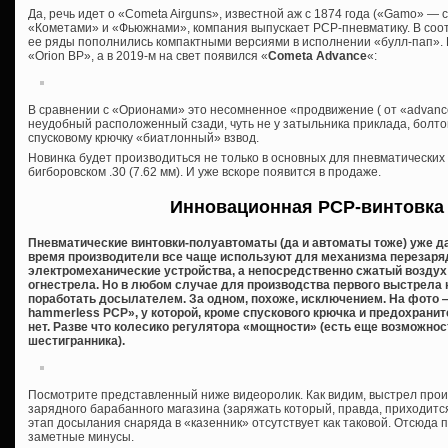
Да, речь идет о «Cometa Airguns», известной аж с 1874 года («Gamo» — с
«Кометами» и «Фьюжнами», компания выпускает PCP-пневматику. В соо
ее ряды пополнились компактными версиями в исполнении «булл-пап».
«Orion BP», а в 2019-м на свет появился «
Cometa Advance
«:
В сравнении с «Орионами» это несомненное «продвижение ( от «advanc
неудобный расположенный сзади, чуть не у затыльника приклада, болто
спусковому крючку «биатлонный» взвод.
Новинка будет производиться не только в основных для пневматических ви
бигборовском .30 (7.62 мм). И уже вскоре появится в продаже.
Инновационная PCP-винтовка
Пневматические винтовки-полуавтоматы (да и автоматы тоже) уже да
время производители все чаще используют для механизма перезаряд
электромеханические устройства, а непосредственно сжатый воздух 
огнестрела. Но в любом случае для производства первого выстрела 
поработать досылателем. За одном, похоже, исключением. На фото
hammerless PCP», у которой, кроме спускового крючка и предохраните
нет. Разве что колесико регулятора «мощности» (есть еще возможно
шестигранника).
Посмотрите представленный ниже видеоролик. Как видим, выстрел прои
зарядного барабанного магазина (заряжать который, правда, приходится
этап досылания снаряда в «казенник» отсутствует как таковой. Отсюда 
заметные минусы.