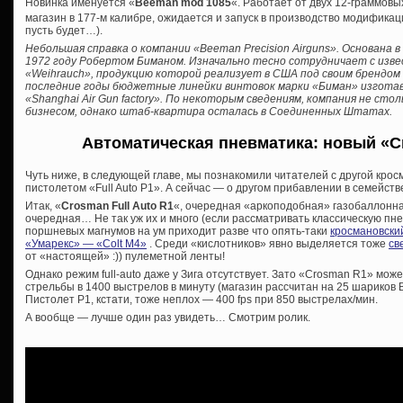
Новинка именуется «
Beeman mod 1085
«. Работает от двух 12-граммовы
магазин в 177-м калибре, ожидается и запуск в производство модификаци
пусть будет…).
Небольшая справка о компании «Beeman Precision Airguns». Основана
1972 году Робертом Биманом. Изначально тесно сотрудничает с изв
«Weihrauch», продукцию которой реализует в США под своим брендом 
последние годы бюджетные линейки винтовок марки «Биман» изгота
«Shanghai Air Gun factory». По некоторым сведениям, компания не ст
бизнесом, однако штаб-квартира осталась в Соединенных Штатах.
Автоматическая пневматика: новый «Cr
Чуть ниже, в следующей главе, мы познакомили читателей с другой кро
пистолетом «Full Auto P1». А сейчас — о другом прибавлении в семейств
Итак, «
Crosman Full Auto R1
«, очередная «аркоподобная» газобаллонна
очередная… Не так уж их и много (если рассматривать классическую пне
поршневых магнумов на ум приходит разве что опять-таки
кросмановски
«Умарекс» — «Colt M4»
. Среди «кислотников» явно выделяется тоже
св
от «настоящей» :)) пулеметной ленты!
Однако режим full-auto даже у Зига отсутствует. Зато «Crosman R1» мо
стрельбы в 1400 выстрелов в минуту (магазин рассчитан на 25 шариков ВВ
Пистолет Р1, кстати, тоже неплох — 400 fps при 850 выстрелах/мин.
А вообще — лучше один раз увидеть… Смотрим ролик.