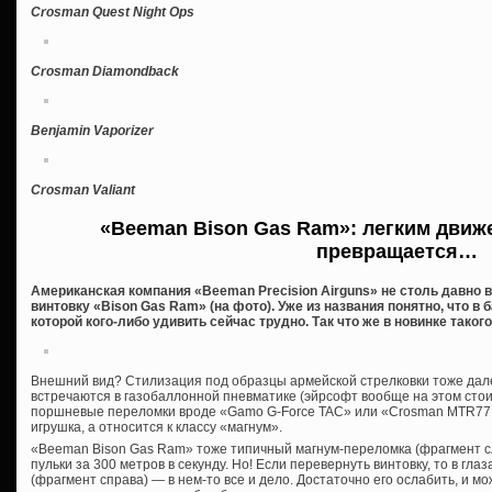
Crosman Quest Night Ops
Crosman Diamondback
Benjamin Vaporizer
Crosman Valiant
«Beeman Bison Gas Ram»: легким движ
превращается…
Американская компания «Beeman Precision Airguns» не столь давн
винтовку «Bison Gas Ram» (на фото). Уже из названия понятно, что в
которой кого-либо удивить сейчас трудно. Так что же в новинке такого
Внешний вид? Стилизация под образцы армейской стрелковки тоже дале
встречаются в газобаллонной пневматике (эйрсофт вообще на этом стои
поршневые переломки вроде «Gamo G-Force TAC» или «Crosman MTR77 
игрушка, а относится к классу «магнум».
«Beeman Bison Gas Ram» тоже типичный магнум-переломка (фрагмент сл
пульки за 300 метров в секунду. Но! Если перевернуть винтовку, то в гла
(фрагмент справа) — в нем-то все и дело. Достаточно его ослабить, и мо