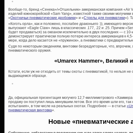
Вообще-то, бренд «Сенека»/»Отшельник» американская компания «Air Ve
изделий южнокорейской «Sam Yang», известной также своими могучими в
«
Охотничьи пневматические дробовики
» и «
Стрелы для пневматики
«). 
«Коготь орла», как и положено, послабее драконьего :)), имеющего верси
выпускают «Eagle Claw» лишь в классических .177, .22 и .25. Причем «S
будет продаваться) за океаном исключительно в двух последних — с 10-
демонстрирует практически полную потерю интереса американцев к 4,
мере, когда дело касается не «пружинок», а пневматики с предварительн
Судя по некоторым сведениям, винтовки безредукторные, что, впрочем, 
пневматического оружия.
«Umarex Hammer», Великий и
Кстати, если уж не отходить от темы охоты с пневматикой, то нельзя н
выдающемся образце.
Да, официальная презентация могучего 12,7-миллиметрового «Хаммера»
продажу он поступил лишь минувшим летом. Все это время шли его, так 
испытания», в том числе на реальных охотах. Подробнее — в статье
«Um
пневматическая винтовка
«.
Новые «пневматические 
Собственно, арбалетами в подлинном смысле этого слова назвать п