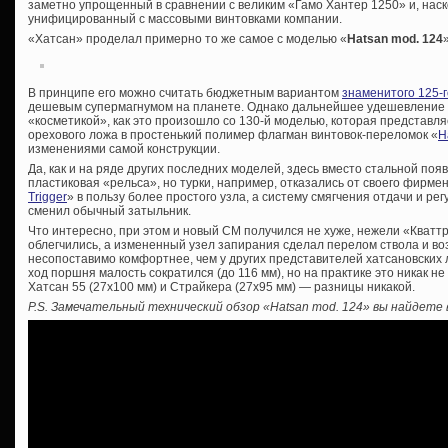
заметно упрощенный в сравнении с великим «Гамо Хантер 1250» и, наск
унифицированный с массовыми винтовками компании.
«Хатсан» проделал примерно то же самое с моделью «
Hatsan mod. 124
В принципе его можно считать бюджетным вариантом
знаменитого 125-г
дешевым супермагнумом на планете. Однако дальнейшее удешевление 
«косметикой», как это произошло со 130-й моделью, которая представл
орехового ложа в простенький полимер флагман винтовок-переломок «
H
изменениями самой конструкции.
Да, как и на ряде других последних моделей, здесь вместо стальной поя
пластиковая «рельса», но турки, например, отказались от своего фирме
Trigger
» в пользу более простого узла, а систему смягчения отдачи и ре
сменил обычный затыльник.
Что интересно, при этом и новый СМ получился не хуже, нежели «Кваттр
облегчились, а измененный узел запирания сделал перелом ствола и в
несопоставимо комфортнее, чем у других представителей хатсановских л
ход поршня малость сократился (до 116 мм), но на практике это никак не
Хатсан 55 (27х100 мм) и Страйкера (27х95 мм) — разницы никакой.
P.S. Замечательный технический обзор «Hatsan mod. 124» вы найдете 