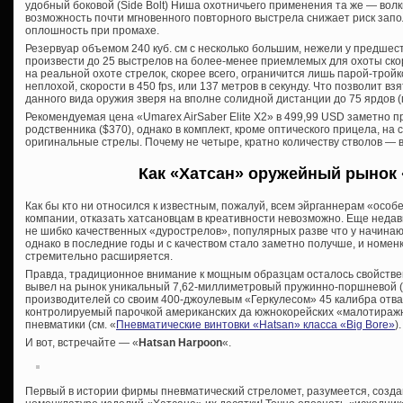
удобный боковой (Side Bolt) Ниша охотничьего применения та же — волки
возможность почти мгновенного повторного выстрела снижает риск запо
оплошность при промахе.
Резервуар объемом 240 куб. см с несколько большим, нежели у предшес
произвести до 25 выстрелов на более-менее приемлемых для охоты скор
на реальной охоте стрелок, скорее всего, ограничится лишь парой-тройк
неплохой, скорости в 450 fps, или 137 метров в секунду. Что позволит в
данного вида оружия зверя на вполне солидной дистанции до 75 ярдов (
Рекомендуемая цена «Umarex AirSaber Elite X2» в 499,99 USD заметно 
родственника ($370), однако в комплект, кроме оптического прицела, на
оригинальные стрелы. Почему не четыре, кратно количеству стволов — в
Как «Хатсан» оружейный рынок 
Как бы кто ни относился к известным, пожалуй, всем эйрганнерам «особ
компании, отказать хатсановцам в креативности невозможно. Еще недав
не шибко качественных «дурострелов», популярных разве что у начинаю
однако в последние годы и с качеством стало заметно получше, и номен
стремительно расширяется.
Правда, традиционное внимание к мощным образцам осталось свойстве
вывел на рынок уникальный 7,62-миллиметровый пружинно-поршневой (!
производителей со своим 400-джоулевым «Геркулесом» 45 калибра отваж
контролируемый парочкой американских да южнокорейских «малотираж
пневматики (см. «
Пневматические винтовки «Hatsan» класса «Big Bore»
).
И вот, встречайте — «
Hatsan Harpoon
«.
Первый в истории фирмы пневматический стреломет, разумеется, создан