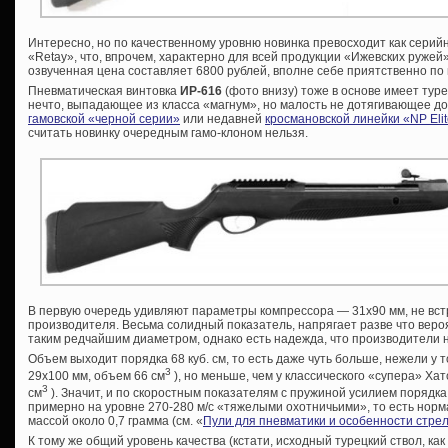
Интересно, но по качественному уровню новинка превосходит как серий
«Retay», что, впрочем, характерно для всей продукции «Ижевских ружей
озвученная цена составляет 6800 рублей, вполне себе приятственно п
Пневматическая винтовка
ИР-616
(фото внизу) тоже в основе имеет тур
нечто, выпадающее из класса «магнум», но малость не дотягивающее до 
гамовской «черной серии»
или недавней
кросмановской линейки «NP Eli
считать новинку очередным гамо-клоном нельзя.
В первую очередь удивляют параметры компрессора — 31х90 мм, не вс
производителя. Весьма солидный показатель, напрягает разве что вер
таким редчайшим диаметром, однако есть надежда, что производители н
Объем выходит порядка 68 куб. см, то есть даже чуть больше, нежели у т
3
29х100 мм, объем 66 см
), но меньше, чем у классического «супера» Ха
3
см
). Значит, и по скоростным показателям с пружиной усилием порядка 
примерно на уровне 270-280 м/с «тяжелыми охотничьими», то есть нор
массой около 0,7 грамма (см. «
Пули для пневматики и особенности стре
К тому же общий уровень качества (кстати, исходный турецкий ствол, как