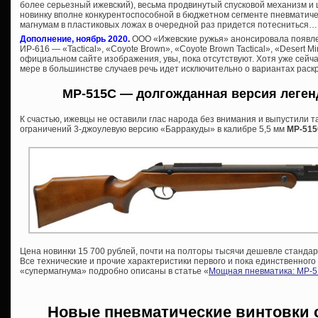
более серьезный ижевский), весьма продвинутый спусковой механизм и
новинку вполне конкурентоспособной в бюджетном сегменте пневматиче
магнумам в пластиковых ложах в очередной раз придется потесниться…
Дополнение, ноябрь 2020.
ООО «Ижевские ружья» анонсировала появле
ИР-616 — «Tactical», «Coyote Brown», «Coyote Brown Tactical», «Desert Mi
официальном сайте изображения, увы, пока отсутствуют. Хотя уже сейч
мере в большинстве случаев речь идет исключительно о вариантах раск
МР-515С — долгожданная версия леге
К счастью, ижевцы не оставили глас народа без внимания и выпустили 
ограничений 3-джоулевую версию «Барракуды» в калибре 5,5 мм
МР-51
Цена новинки 15 700 рублей, почти на полторы тысячи дешевле стандарт
Все технические и прочие характеристики первого и пока единственного
«супермагнума» подробно описаны в статье «
Мощная пневматика: МР-5
Новые пневматические винтовки 