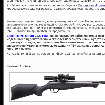
серия «Elite» (по крайней мере, такова ситуация на 13.12.2019 г.). Что эт
P.S. Благодаря помощи наших коллег из сообщества
Мастерская Молото
Кросмана все же удалось разыскать замаскировавшиеся пневматические 
Как видите, среди них нет моделей, упомянутых в обзоре. Последние м
авторитетному мнению товарищей из Мастерской, «скорее всего, очеред
это радует и вселяет надежды: обратите внимание на цены. Для мощны
29х100 мм весьма приятственное предложение.
Дополнение, август 2020 года.
На официальном сайте Кросмана таки по
модельный ряд действительно оказался пересмотренным. Будете см
отсутствует, правда, это опять может быть вызвано чисто организа
снова чего попутали и некоторые образцы «NPE» оказались в других
прямым ссылкам.
Но, как бы то ни было, на сегодняшний день данная линейка выглядит 
Benjamin Ironhide