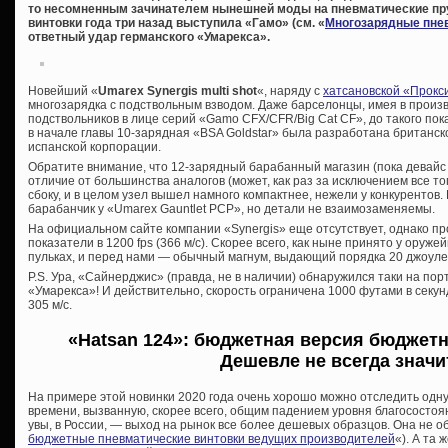
то несомненным зачинателем нынешней моды на пневматические п
винтовки года три назад выступила «Гамо» (см. «
Многозарядные пне
ответный удар германского «Умарекса».
Новейший «
Umarex Synergis multi shot
«, наряду с
хатсановской «Прокс
многозарядка с подствольным взводом. Даже барселонцы, имея в прои
подствольников в лице серий «Gamo CFX/CFR/Big Cat CF», до такого пок
в начале главы 10-зарядная «BSA Goldstar» была разработана британск
испанской корпорации.
Обратите внимание, что 12-зарядный барабанный магазин (пока девайс д
отличие от большинства аналогов (может, как раз за исключением все тог
сбоку, и в целом узел вышел намного компактнее, нежели у конкурентов
барабанчик у «Umarex Gauntlet PCP», но детали не взаимозаменяемы.
На официальном сайте компании «Synergis» еще отсутствует, однако п
показатели в 1200 fps (366 м/с). Скорее всего, как ныне принято у оруже
пульках, и перед нами — обычный магнум, выдающий порядка 20 джоуле
P.S. Ура, «Сайнерджис» (правда, не в наличии) обнаружился таки на по
«Умарекса»! И действительно, скорость ограничена 1000 футами в секун
305 м/с.
«Hatsan 124»: бюджетная версия бюджетн
Дешевле не всегда значи
На примере этой новинки 2020 года очень хорошо можно отследить одн
времени, вызванную, скорее всего, общим падением уровня благосостоян
увы, в России, — выход на рынок все более дешевых образцов. Она не 
бюджетные пневматические винтовки ведущих производителей
«). А та