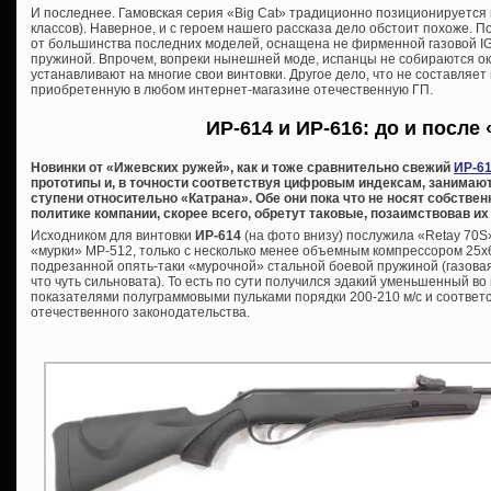
И последнее. Гамовская серия «Big Cat» традиционно позиционируется 
классов). Наверное, и с героем нашего рассказа дело обстоит похоже. П
от большинства последних моделей, оснащена не фирменной газовой IGT
пружиной. Впрочем, вопреки нынешней моде, испанцы не собираются ок
устанавливают на многие свои винтовки. Другое дело, что не составляет
приобретенную в любом интернет-магазине отечественную ГП.
ИР-614 и ИР-616: до и после
Новинки от «Ижевских ружей», как и тоже сравнительно свежий
ИР-61
прототипы и, в точности соответствуя цифровым индексам, занимают
ступени относительно «Катрана». Обе они пока что не носят собстве
политике компании, скорее всего, обретут таковые, позаимствовав и
Исходником для винтовки
ИР-614
(на фото внизу) послужила «Retay 70
«мурки» МР-512, только с несколько менее объемным компрессором 25х6
подрезанной опять-таки «мурочной» стальной боевой пружиной (газовая 
что чуть сильновата). То есть по сути получился эдакий уменьшенный в
показателями полуграммовыми пульками порядки 200-210 м/с и соотве
отечественного законодательства.