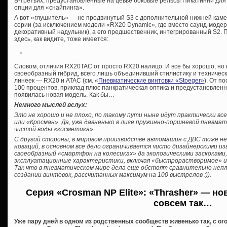
В-третьих, предустановленные на цевье боковые рельсы Пикатинни для 
опции для «снайпинга».
А вот «глушитель» — не продвинутый S3 с дополнительной нижней камер
серии (за исключением модели «RX20 Dynamic», где вместо саунд-мод
декоративный надульник), а его предшественник, интегрированный S2. П
здесь, как видите, тоже имеется:
Словом, отличия RX20TAC от просто RX20 налицо. И все бы хорошо, но
своеобразный гибрид, всего лишь объединивший стилистику и техничес
линеек — RX20 и ATAC (см. «
Пневматические винтовки «Stoeger»
). От п
100 процентов, приклад плюс панкратическая оптика и предустановленн
появилась новая модель. Как бы…
Немного мыслей вслух:
Это не хорошо и не плохо, по такому пути ныне идут практически вс
или «Кросман». Да, уже давненько в лиге пружинно-поршневой пневма
чистой воды «косметика».
С другой стороны, в мировом производстве автомашин с ДВС тоже н
новаций, в основном все дело ограничивается чисто дизайнерскими и
своеобразный «смартфон на колесиках» да экологическими заскокам
эксплуатационные характеристики, включая «быстрорастворимое» и
Так что в пневматическом мире дела еще обстоят сравнительно непл
создании винтовок, рассчитанных максимум на 100 выстрелов :)).
Серия «Crosman NP Elite»: «Thrasher» — н
совсем так…
Уже пару дней в одном из родственных сообществ живенько так, с о