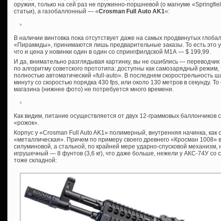
оружия, только на сей раз не пружинно-поршневой (о магнуме «Springfie
статьи), а газобаллонный — «
Crosman Full Auto AK1
«:
В наличии винтовка пока отсутствует даже на самых продвинутых глоба
«Пирамиды», принимаются лишь предварительные заказы. То есть это у
что и цена у новинки один в один со спрингфилдской М1А — $ 199,99.
И да, внимательно разглядывая картинку, вы не ошиблись — переводчик
по алгоритму советского прототипа: доступны как самозарядный режим, 
полностью автоматический «full-auto». В последнем скорострельность ш
минуту со скоростью порядка 430 fps, или около 130 метров в секунду. Т
магазина (нижнее фото) не потребуется много времени.
Как видим, питание осуществляется от двух 12-граммовых баллончиков 
«рожок».
Корпус у «Crosman Full Auto AK1» полимерный, внутренняя начинка, как 
«металлическая». Причем по примеру своего древнего «Кросман 1008» в
силуминовой, а стальной, по крайней мере ударно-спусковой механизм, ну
игрушечный — 8 фунтов (3,6 кг), что даже больше, нежели у АКС-74У со
тоже складной: