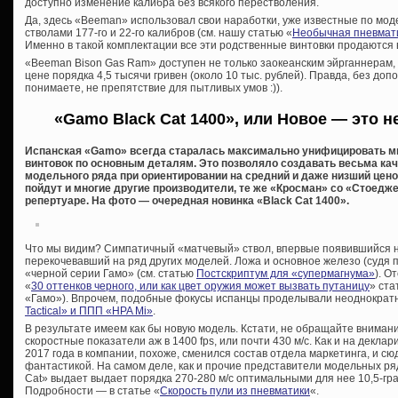
доступно изменение калибра без всякого перестволения.
Да, здесь «Beeman» использовал свои наработки, уже известные по мо
стволами 177-го и 22-го калибров (см. нашу статью «
Необычная пневматик
Именно в такой комплектации все эти родственные винтовки продаются
«Beeman Bison Gas Ram» доступен не только заокеанским эйрганнерам, 
цене порядка 4,5 тысячи гривен (около 10 тыс. рублей). Правда, без допо
понимаете, не препятствие для пытливых умов :)).
«Gamo Black Cat 1400», или Новое — это н
Испанская «Gamo» всегда старалась максимально унифицировать 
винтовок по основным деталям. Это позволяло создавать весьма ка
модельного ряда при ориентировании на средний и даже низший цено
пойдут и многие другие производители, те же «Кросман» со «Стоедж
репертуаре. На фото — очередная новинка «Black Cat 1400».
Что мы видим? Симпатичный «матчевый» ствол, впервые появившийся н
перекочевавший на ряд других моделей. Ложа и основное железо (судя 
«черной серии Гамо» (см. статью
Постскриптум для «супермагнума»
). О
«
30 оттенков черного, или как цвет оружия может вызвать путаницу
» ста
«Гамо»). Впрочем, подобные фокусы испанцы проделывали неоднократн
Tactical» и ППП «HPA Mi»
.
В результате имеем как бы новую модель. Кстати, не обращайте внима
скоростные показатели аж в 1400 fps, или почти 430 м/с. Как и на декл
2017 года в компании, похоже, сменился состав отдела маркетинга, и 
фантастикой. На самом деле, как и прочие представители модельных ря
Cat» выдает выдает порядка 270-280 м/с оптимальными для нее 10,5-гра
Подробности — в статье «
Скорость пули из пневматики
«.