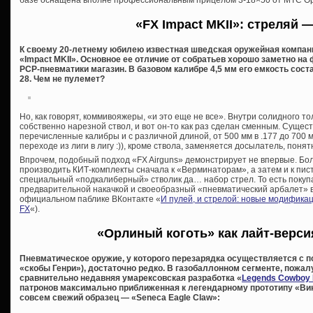
базе оснащена вполне профессиональным прицелом 3-18×50 от MTC Opt
«FX Impact MKII»: стреляй —
К своему 20-летнему юбилею известная шведская оружейная компан
«Impact MKII». Основное ее отличие от собратьев хорошо заметно н
PCP-пневматики магазин. В базовом калибре 4,5 мм его емкость составл
28. Чем не пулемет?
Но, как говорят, коммивояжеры, «и это еще не все». Внутри солидного 
собственно нарезной ствол, и вот он-то как раз сделан сменным. Суще
перечисленные калибры и с различной длиной, от 500 мм в .177 до 700 мм
переходе из лиги в лигу :)), кроме ствола, заменяется досылатель, понятн
Впрочем, подобный подход «FX Airguns» демонстрирует не впервые. Бол
производить КИТ-комплекты сначала к «Верминаторам», а затем и к пис
специальный «подкалиберный» стволик да… набор стрел. То есть покупа
предварительной накачкой и своеобразный «пневматический арбалет» в
официальном паблике ВКонтакте «
И пулей, и стрелой: новые модифика
FX
«).
«Орлиный коготь» как лайт-верси
Пневматическое оружие, у которого перезарядка осуществляется с 
«скобы Генри»), достаточно редко. В газобаллонном сегменте, пожа
сравнительно недавняя умарексовская разработка «
Legends Cowboy 
патронов максимально приближенная к легендарному прототипу «Вин
совсем свежий образец — «Seneca Eagle Claw»: