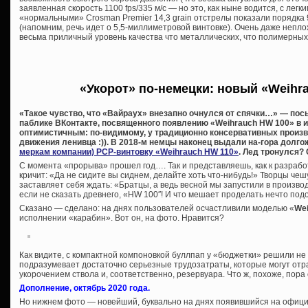
заявленная скорость 1100 fps/335 м/с — но это, как ныне водится, с лег
«нормальными» Crosman Premier 14,3 grain отстрелы показали порядка 9
(напомним, речь идет о 5,5-миллиметровой винтовке). Очень даже непло
весьма приличный уровень качества что металлических, что полимерны
«Укорот» по-немецки: новый «Weihr
«Такое чувство, что «Вайраух» внезапно очнулся от спячки…» — посы
паблике ВКонтакте, посвященного появлению «Weihrauch HW 100» в 
оптимистичным: по-видимому, у традиционно консервативных произ
движения ленивца :)). В 2018-м немцы наконец выдали на-гора дол
меркам компании) PCP-винтовку «Weihrauch HW 110»
. Лед тронулся? 
С момента «прорыва» прошел год…. Так и представляешь, как к разраб
кричит: «Да не сидите вы сиднем, делайте хоть что-нибудь!» Творцы чеш
заставляет себя ждать: «Братцы, а ведь весной мы запустили в произво
если не сказать древнего, «HW 100″! И что мешает проделать нечто под
Сказано — сделано: на днях пользователей осчастливили моделью «
Wei
исполнении «карабин». Вот он, на фото. Нравится?
Как видите, с компактной компоновкой буллпап у «бюджетки» решили не
подразумевает достаточно серьезные трудозатраты, которые могут отр
укорочением ствола и, соответственно, резервуара. Что ж, похоже, пор
Дополнение, октябрь 2020 года.
Но нижнем фото — новейший, буквально на днях появившийся на офици