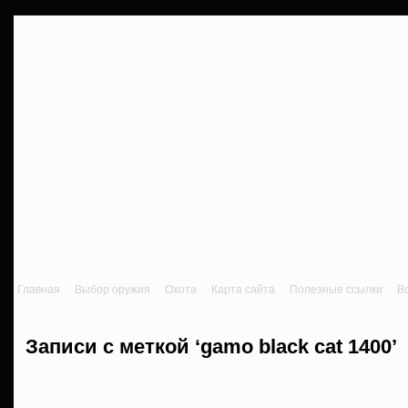
Главная
Выбор оружия
Охота
Карта сайта
Полезные ссылки
В
Записи с меткой ‘gamo black cat 1400’