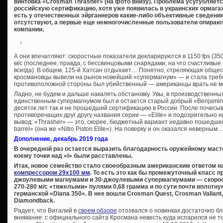
винтовка «Crosman Thrasher» (на фото внизу). Проблема усугубляетс
российскую сертификацию, хотя уже появилась в украинских ормагах (
есть у отечественных эйрганнеров какие-либо объективные сведения
отсутствуют, а первые еще немногочисленные пользователи опира
компании.
А они впечатляют: скоростные показатели декларируются в 1150 fps (350
м/с (последнее, правда, с бессвинцовыми снарядами, на что счастлив
всегда). В общем, 125-й Хатсан отдыхает… Понятно, стреляющая общес
кросмановцы вывели на рынок новейший «супермагнум» — и стала требов
противоположной стороны был убийственный — американцы врать не мо
Ладно, не будем и дальше накалять обстановку. Увы, в производственн
единственным супермагнумом был и остается старый добрый «Benjamin T
десяток лет так и не прошедший сертификацию в России. После почесы
противоречащих друг другу названия серии — «Elite» и подозрительно
вывод: «Thrasher» — это, скорее, бюджетный вариант недавно пошедшей
barrel» (она же «Nitro Piston Elite»). На поверку и он оказался неверным
Дополнение, декабрь 2019 года
В очередной раз остается выразить благодарность оружейному маст
коему точки над «I» были расставлены.
Итак, новое семейство стало своеобразным американским ответом 
компрессором 29х100 мм
. То есть это как бы промежуточный класс 
джоулевыми магнумами и 30-джоулевыми супермагнумами — скорос
270-280 м/с «тяжелыми» пулями 0,68 грамма и по сути почти вплотн
германской «Diana 350». В нее вошли Crosman Quest, Crosman Valiant
Diamondback.
Радует, что Виталий в
своем обзоре
отозвался о новинках достаточно б
внимание: с официального сайта Кросмана невесть куда испарился не т