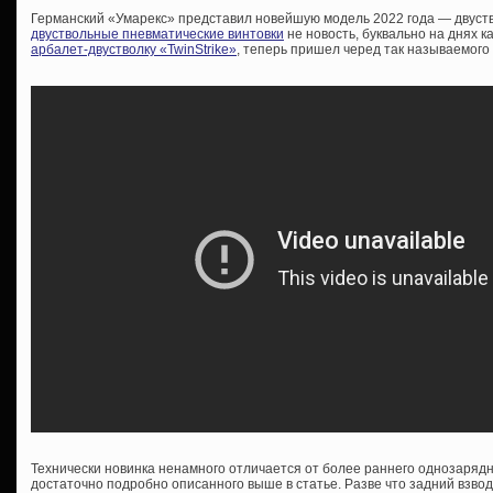
Германский «Умарекс» представил новейшую модель 2022 года — двуст
двуствольные пневматические винтовки
не новость, буквально на днях 
арбалет-двустволку «TwinStrike»
, теперь пришел черед так называемого
Технически новинка ненамного отличается от более раннего однозарядн
достаточно подробно описанного выше в статье. Разве что задний взвод 