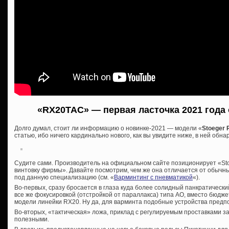
«RX20TAC» — первая ласточка 2021 года 
Долго думал, стоит ли информацию о новинке-2021 — модели «
Stoeger
статью, ибо ничего кардинально нового, как вы увидите ниже, в ней обна
Судите сами. Производитель на официальном сайте позиционирует «Sto
винтовку фирмы». Давайте посмотрим, чем же она отличается от обычн
под данную специализацию (см. «
Варминтинг с пневматикой
«).
Во-первых, сразу бросается в глаза куда более солидный панкратический
все же фокусировкой (отстройкой от параллакса) типа АО, вместо бюдже
модели линейки RX20. Ну да, для варминта подобные устройства предп
Во-вторых, «тактическая» ложа, приклад с регулируемым проставками 
полезными.