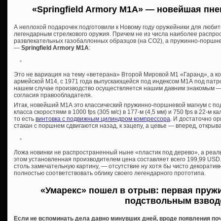
«Springfield Armory M1A» — новейшая п
не
А неплохой подарочек подготовили к Новому году оружейники для люби
легендарным стрелкового оружия. Причем не из числа наиболее распро
развлекательных газобаллонных образцов (на СО2), а пружинно-поршне
—
Springfield Armory M1A
:
Это не вариация на тему «ветерана» Второй Мировой М1 «Гаранд», а к
армейской М14, с 1971 года выпускающейся под индексом М1А под патрон
нашем случае производство осуществляется нашим давним знакомым —
согласия правообладателя.
Итак, новейший М1А это классический пружинно-поршневой магнум с п
класса скоростями в 1000 fps (305 м/с) в 177-м (4,5 мм) и 750 fps в 22-м
то есть
винтовка с подвижным цилиндром компрессора
. И достаточно о
стакан с поршнем сдвигаются назад, к зацепу, а цевье — вперед, открыва
Ложа новинки не распространенный ныне «пластик под дерево», а реальн
этом установленная производителем цена составляет всего 199,99 USD.
столь замечательную картину, — отсутствие ну хотя бы чисто декоратив
полностью соответствовать облику своего легендарного прототипа.
«Умарекс» пошел в отрыв: первая пруж
подствольным взвод
Если не вспоминать дела давно минувших дней, вроде появления поч