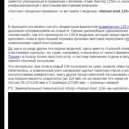
заметно упрощенный в сравнении с великим «Гамо Хантер 1250» и, наск
унифицированный с массовыми винтовками компании.
«Хатсан» проделал примерно то же самое с моделью «
Hatsan mod. 124
В принципе его можно считать бюджетным вариантом
знаменитого 125-г
дешевым супермагнумом на планете. Однако дальнейшее удешевление 
«косметикой», как это произошло со 130-й моделью, которая представл
орехового ложа в простенький полимер флагман винтовок-переломок «
H
изменениями самой конструкции.
Да, как и на ряде других последних моделей, здесь вместо стальной поя
пластиковая «рельса», но турки, например, отказались от своего фирме
Trigger
» в пользу более простого узла, а систему смягчения отдачи и ре
сменил обычный затыльник.
Что интересно, при этом и новый СМ получился не хуже, нежели «Кваттр
облегчились, а измененный узел запирания сделал перелом ствола и в
несопоставимо комфортнее, чем у других представителей хатсановских л
ход поршня малость сократился (до 116 мм), но на практике это никак не
Хатсан 55 (27х100 мм) и Страйкера (27х95 мм) — разницы никакой.
P.S. Замечательный технический обзор «Hatsan mod. 124» вы найдете 