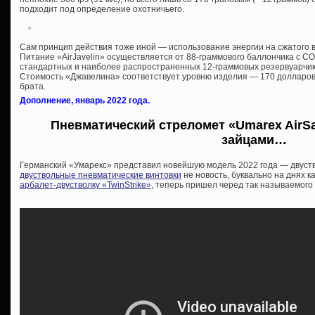
подходит под определение охотничьего.
Сам принцип действия тоже иной — использование энергии на сжатого в
Питание «AirJavelin» осуществляется от 88-граммового баллончика с СО
стандартных и наиболее распространенных 12-граммовых резервуарчика,
Стоимость «Джавелина» соответствует уровню изделия — 170 долларов
брата.
Дополнение, январь 2022 года.
Пневматический стреломет «Umarex AirSab
зайцами…
Германский «Умарекс» представил новейшую модель 2022 года — двуст
двуствольные пневматические винтовки
не новость, буквально на днях 
арбалет-двустволку «TwinStrike»
, теперь пришел черед так называемого