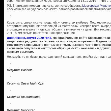
серия «Elite» (по крайней мере, такова ситуация на 13.12.2019 г.). Что эт
P.S. Благодаря помощи наших коллег из сообщества
Мастерская Молото
Кросмана все же удалось разыскать замаскировавшиеся пневматические 
Как видите, среди них нет моделей, упомянутых в обзоре. Последние м
авторитетному мнению товарищей из Мастерской, «скорее всего, очеред
это радует и вселяет надежды: обратите внимание на цены. Для мощны
29х100 мм весьма приятственное предложение.
Дополнение, август 2020 года.
На официальном сайте Кросмана таки по
модельный ряд действительно оказался пересмотренным. Будете см
отсутствует, правда, это опять может быть вызвано чисто организа
снова чего попутали и некоторые образцы «NPE» оказались в других
прямым ссылкам.
Но, как бы то ни было, на сегодняшний день данная линейка выглядит 
Benjamin Ironhide
Crosman Quest Night Ops
Crosman Diamondback
Benjamin Vaporizer