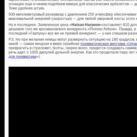
оснащен еще и неким подобием кивера для классических арбалетов — д
Тоже удобная штука.
500-миллиметровый резервуар с давлением 250 атмосфер обеспечивае
максимальной энергией (скоростью) — для любой зверовой охоты этого х
Ну и последнее. Заявленная цена «
Hatsan Harpoon
«составляет 810 дол
дешевле того же кросмановского конкурента «Pioneer Airbow». Правда, и
последний «Гарпуну» все же не прямой конкурент — у них слишком разн
P.S. Но при желании немцы могут развернуть ситуацию на 180 градусов, в
какой — самая мощная в мире серийная
пневматическая винтовка «Uma
превратить в стреломет, болты, скорее всего, придется создавать самим,
речь идет о 1000 джоулей дульной энергии. Как это проделали пару лет на
для пневматики
«).