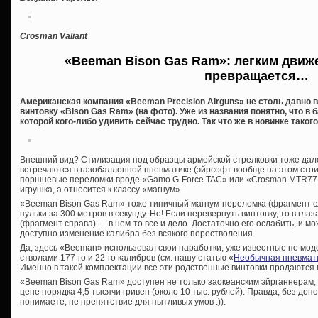
Crosman Valiant
«Beeman Bison Gas Ram»: легким движ
превращается…
Американская компания «Beeman Precision Airguns» не столь давн
винтовку «Bison Gas Ram» (на фото). Уже из названия понятно, что в
которой кого-либо удивить сейчас трудно. Так что же в новинке такого
Внешний вид? Стилизация под образцы армейской стрелковки тоже дале
встречаются в газобаллонной пневматике (эйрсофт вообще на этом стои
поршневые переломки вроде «Gamo G-Force TAC» или «Crosman MTR77 
игрушка, а относится к классу «магнум».
«Beeman Bison Gas Ram» тоже типичный магнум-переломка (фрагмент сл
пульки за 300 метров в секунду. Но! Если перевернуть винтовку, то в гла
(фрагмент справа) — в нем-то все и дело. Достаточно его ослабить, и мо
доступно изменение калибра без всякого перестволения.
Да, здесь «Beeman» использовал свои наработки, уже известные по мо
стволами 177-го и 22-го калибров (см. нашу статью «
Необычная пневматик
Именно в такой комплектации все эти родственные винтовки продаются
«Beeman Bison Gas Ram» доступен не только заокеанским эйрганнерам, 
цене порядка 4,5 тысячи гривен (около 10 тыс. рублей). Правда, без допо
понимаете, не препятствие для пытливых умов :)).