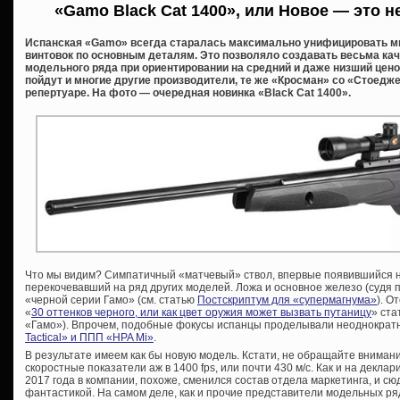
«Gamo Black Cat 1400», или Новое — это н
Испанская «Gamo» всегда старалась максимально унифицировать 
винтовок по основным деталям. Это позволяло создавать весьма ка
модельного ряда при ориентировании на средний и даже низший цено
пойдут и многие другие производители, те же «Кросман» со «Стоедж
репертуаре. На фото — очередная новинка «Black Cat 1400».
Что мы видим? Симпатичный «матчевый» ствол, впервые появившийся н
перекочевавший на ряд других моделей. Ложа и основное железо (судя 
«черной серии Гамо» (см. статью
Постскриптум для «супермагнума»
). О
«
30 оттенков черного, или как цвет оружия может вызвать путаницу
» ста
«Гамо»). Впрочем, подобные фокусы испанцы проделывали неоднократн
Tactical» и ППП «HPA Mi»
.
В результате имеем как бы новую модель. Кстати, не обращайте внима
скоростные показатели аж в 1400 fps, или почти 430 м/с. Как и на декл
2017 года в компании, похоже, сменился состав отдела маркетинга, и 
фантастикой. На самом деле, как и прочие представители модельных ря