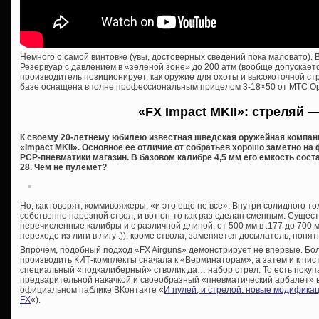
Немного о самой винтовке (увы, достоверных сведений пока маловато). Вы
Резервуар с давлением в «зеленой зоне» до 200 атм (вообще допускаетс
производитель позиционирует, как оружие для охоты и высокоточной ст
базе оснащена вполне профессиональным прицелом 3-18×50 от MTC Opt
«FX Impact MKII»: стреляй —
К своему 20-летнему юбилею известная шведская оружейная компан
«Impact MKII». Основное ее отличие от собратьев хорошо заметно н
PCP-пневматики магазин. В базовом калибре 4,5 мм его емкость составл
28. Чем не пулемет?
Но, как говорят, коммивояжеры, «и это еще не все». Внутри солидного 
собственно нарезной ствол, и вот он-то как раз сделан сменным. Суще
перечисленные калибры и с различной длиной, от 500 мм в .177 до 700 мм
переходе из лиги в лигу :)), кроме ствола, заменяется досылатель, понятн
Впрочем, подобный подход «FX Airguns» демонстрирует не впервые. Бол
производить КИТ-комплекты сначала к «Верминаторам», а затем и к пис
специальный «подкалиберный» стволик да… набор стрел. То есть покупа
предварительной накачкой и своеобразный «пневматический арбалет» в
официальном паблике ВКонтакте «
И пулей, и стрелой: новые модифика
FX
«).