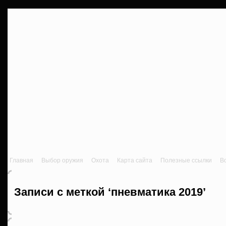
Главная
Выбор оружия
Охота
Карта сайта
Полезные ссылки
В
Записи с меткой ‘пневматика 2019’