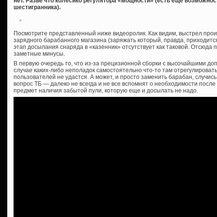
нет. Разве что колесико регулятора «мощности» (есть еще возможно
шестигранника).
Посмотрите представленный ниже видеоролик. Как видим, выстрел прои
зарядного барабанного магазина (заряжать который, правда, приходится
этап досылания снаряда в «казенник» отсутствует как таковой. Отсюда 
заметные минусы.
В первую очередь то, что из-за прецизионной сборки с высочайшими д
случае каких-либо неполадок самостоятельно что-то там отрегулирова
пользователей не удастся. А может, и просто заменить барабан, случись
вопрос ТБ — далеко не всегда и не все вспомнят о необходимости посл
предмет наличия забытой пули, которую еще и досылать не надо.