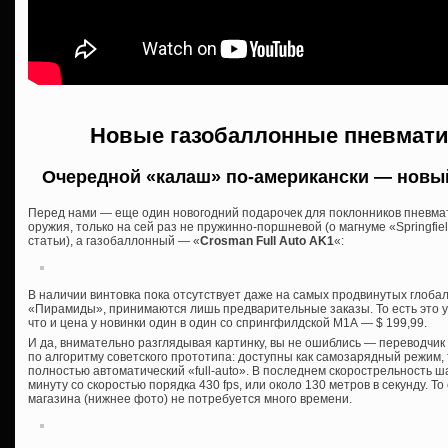
Новые газобаллонные пневмати
Очередной «калаш» по-американски — новы
Перед нами — еще один новогодний подарочек для поклонников пневмат
оружия, только на сей раз не пружинно-поршневой (о магнуме «Springfie
статьи), а газобаллонный — «
Crosman Full Auto AK1
«:
В наличии винтовка пока отсутствует даже на самых продвинутых глоба
«Пирамиды», принимаются лишь предварительные заказы. То есть это у
что и цена у новинки один в один со спрингфилдской М1А — $ 199,99.
И да, внимательно разглядывая картинку, вы не ошиблись — переводчик
по алгоритму советского прототипа: доступны как самозарядный режим, 
полностью автоматический «full-auto». В последнем скорострельность ш
минуту со скоростью порядка 430 fps, или около 130 метров в секунду. Т
магазина (нижнее фото) не потребуется много времени.