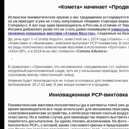
«Комета» начинает «Прод
Испанское пневматическое оружие у нас традиционно ассоциируется 
на ум приходят и уже не столь популярные «Норики» (торговая марка 
Company»). А вот еще один производитель в России, в отличие от Укр
Интриги добавляют разве что не столь давно появившиеся
уникальн
пружинно-поршневые винтовки «Атаман Маэстро»
, созданные на баз
Да, речь идет о «Cometa Airguns», известной аж с 1874 года («Gamo» — с
«Кометами» и «Фьюжнами», компания выпускает PCP-пневматику. В соо
ее ряды пополнились компактными версиями в исполнении «булл-пап».
«Orion BP», а в 2019-м на свет появился «
Cometa Advance
«:
В сравнении с «Орионами» это несомненное «продвижение ( от «advanc
неудобный расположенный сзади, чуть не у затыльника приклада, болто
спусковому крючку «биатлонный» взвод.
Новинка будет производиться не только в основных для пневматических ви
бигборовском .30 (7.62 мм). И уже вскоре появится в продаже.
Инновационная PCP-винтовка
Пневматические винтовки-полуавтоматы (да и автоматы тоже) уже да
время производители все чаще используют для механизма перезаряд
электромеханические устройства, а непосредственно сжатый воздух 
огнестрела. Но в любом случае для производства первого выстрела 
поработать досылателем. За одном, похоже, исключением. На фото
hammerless PCP», у которой, кроме спускового крючка и предохраните