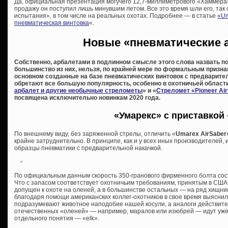
Да, официальная презентация могучего 12,7-миллиметрового «Хаммера»
продажу он поступил лишь минувшим летом. Все это время шли его, так 
испытания», в том числе на реальных охотах. Подробнее — в статье
«Um
пневматическая винтовка
«.
Новые «пневматические 
Собственно, арбалетами в подлинном смысле этого слова назвать п
большинство из них, нельзя, по крайней мере по формальным призна
основном созданные на базе пневматических винтовок с предварител
обретают все большую популярность, особенно в охотничьей области
арбалет и другие необычные стрелометы
» и «
Стреломет «Pioneer Ai
посвящена исключительно новинкам 2020 года.
«Умарекс» с приставкой
По внешнему виду, без заряженной стрелы, отличить «
Umarex AirSaber
крайне затруднительно. В принципе, как и у всех иных производителей,
образцы пневматики с предварительной накачкой.
По официальным данным скорость 350-гранового фирменного болта соста
Что с запасом соответствует охотничьим требованиям, принятым в США, 
допущен к охоте на оленей, а в большинстве остальных — на ряд хищни
благодаря помощи американских коллег-охотников в свое время выяснил,
подразумевают животное наподобие нашей косули, а аналоги действит
отечественных «оленей» — например, маралов или изюбрей — идут уже ка
отдельного понятия — «elk».