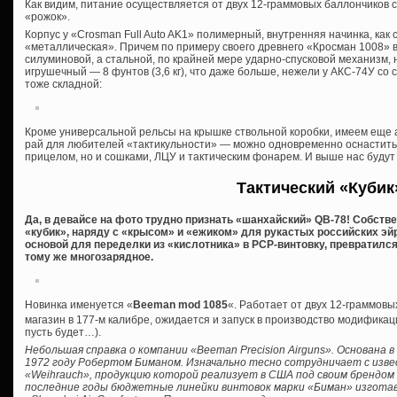
Как видим, питание осуществляется от двух 12-граммовых баллончиков 
«рожок».
Корпус у «Crosman Full Auto AK1» полимерный, внутренняя начинка, как 
«металлическая». Причем по примеру своего древнего «Кросман 1008» в
силуминовой, а стальной, по крайней мере ударно-спусковой механизм, ну
игрушечный — 8 фунтов (3,6 кг), что даже больше, нежели у АКС-74У со
тоже складной:
Кроме универсальной рельсы на крышке ствольной коробки, имеем еще а
рай для любителей «тактикульности» — можно одновременно оснастить 
прицелом, но и сошками, ЛЦУ и тактическим фонарем. И выше нас будут 
Тактический «Кубик
Да, в девайсе на фото трудно признать «шанхайский» QB-78! Собстве
«кубик», наряду с «крысом» и «ежиком» для рукастых российских э
основой для переделки из «кислотника» в PCP-винтовку, превратился
тому же многозарядное.
Новинка именуется «
Beeman mod 1085
«. Работает от двух 12-граммовы
магазин в 177-м калибре, ожидается и запуск в производство модификаци
пусть будет…).
Небольшая справка о компании «Beeman Precision Airguns». Основана
1972 году Робертом Биманом. Изначально тесно сотрудничает с изв
«Weihrauch», продукцию которой реализует в США под своим брендом 
последние годы бюджетные линейки винтовок марки «Биман» изгота