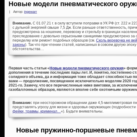
Новые модели пневматического оружи
|
Автор:
ingewarr
Внимание.
С 01.07.21 г. в силу вступили поправки в УК РФ (ст. 222 и 
с дульной энергией свыше 7,5 Дж. Если раньше ответственность, при
предусмотрена за ношение, перевозку и стрельбу в границах населен
преследование с довольно серьезными санкциями предусмотрено за с
переделку или ремонт подобных образцов (см.
Сколь веревочка не ве
законы
). Так что при чтении статей, написанных в совсем другую эпоху
обстоятельства…
Первая часть статьи «
Новые модели пневматического оружия
» форм
дополнения в течение последних пары лет. И, понятно, постепенно с
солидного объема, да и информация тоже обладает способностью по
вами — продолжение, посвященное исключительно моделям 2020 год
2021-го. Замечу, что все перечисленные ниже винтовки, за исключе
газобаллонных образцов, являются вполне себе охотничьим оружием
Внимание:
при неосторожном обращении даже 4,5-миллиметровая пн
представлять угрозу для жизни и здоровья окружающих (подробности 
фейки, травмы, криминал…
«). Будьте внимательны.
Новые пружинно-поршневые пневм