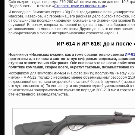
Cat» выдает выдает порядка 270-280 м/с оптимальными для нее 10,5-гра
Подробности — в статье «
Скорость пули из пневматики
«.
И последнее. Гамовская серия «Big Cat» традиционно позиционируется 
классов). Наверное, и с героем нашего рассказа дело обстоит похоже. П
от большинства последних моделей, оснащена не фирменной газовой IGT
пружиной. Впрочем, вопреки нынешней моде, испанцы не собираются ок
устанавливают на многие свои винтовки. Другое дело, что не составляет
приобретенную в любом интернет-магазине отечественную ГП.
ИР-614 и ИР-616: до и после
Новинки от «Ижевских ружей», как и тоже сравнительно свежий
ИР-61
прототипы и, в точности соответствуя цифровым индексам, занимают
ступени относительно «Катрана». Обе они пока что не носят собстве
политике компании, скорее всего, обретут таковые, позаимствовав и
Исходником для винтовки
ИР-614
(на фото внизу) послужила «Retay 70
«мурки» МР-512, только с несколько менее объемным компрессором 25х6
подрезанной опять-таки «мурочной» стальной боевой пружиной (газовая 
что чуть сильновата). То есть по сути получился эдакий уменьшенный в
показателями полуграммовыми пульками порядки 200-210 м/с и соотве
отечественного законодательства.