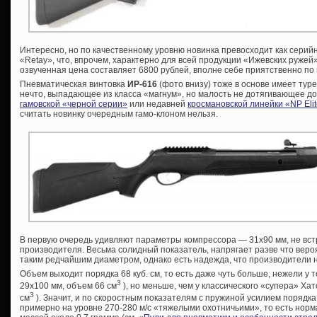
Интересно, но по качественному уровню новинка превосходит как серий
«Retay», что, впрочем, характерно для всей продукции «Ижевских ружей
озвученная цена составляет 6800 рублей, вполне себе приятственно п
Пневматическая винтовка
ИР-616
(фото внизу) тоже в основе имеет тур
нечто, выпадающее из класса «магнум», но малость не дотягивающее до 
гамовской «черной серии»
или недавней
кросмановской линейки «NP Eli
считать новинку очередным гамо-клоном нельзя.
В первую очередь удивляют параметры компрессора — 31х90 мм, не вс
производителя. Весьма солидный показатель, напрягает разве что вер
таким редчайшим диаметром, однако есть надежда, что производители н
Объем выходит порядка 68 куб. см, то есть даже чуть больше, нежели у т
3
29х100 мм, объем 66 см
), но меньше, чем у классического «супера» Ха
3
см
). Значит, и по скоростным показателям с пружиной усилием порядка 
примерно на уровне 270-280 м/с «тяжелыми охотничьими», то есть нор