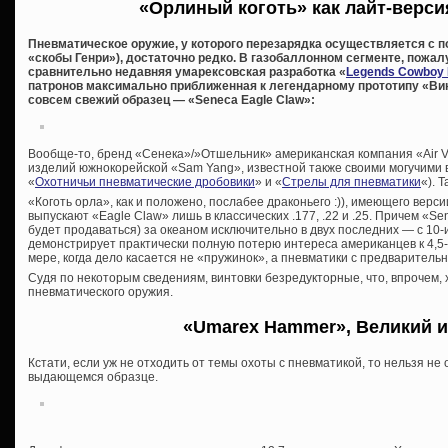
«Орлиный коготь» как лайт-верси
Пневматическое оружие, у которого перезарядка осуществляется с 
«скобы Генри»), достаточно редко. В газобаллонном сегменте, пожа
сравнительно недавняя умарексовская разработка «
Legends Cowboy 
патронов максимально приближенная к легендарному прототипу «Вин
совсем свежий образец — «Seneca Eagle Claw»:
Вообще-то, бренд «Сенека»/»Отшельник» американская компания «Air Ve
изделий южнокорейской «Sam Yang», известной также своими могучими в
«
Охотничьи пневматические дробовики
» и «
Стрелы для пневматики
«). 
«Коготь орла», как и положено, послабее драконьего :)), имеющего верси
выпускают «Eagle Claw» лишь в классических .177, .22 и .25. Причем «S
будет продаваться) за океаном исключительно в двух последних — с 10-
демонстрирует практически полную потерю интереса американцев к 4,
мере, когда дело касается не «пружинок», а пневматики с предварительн
Судя по некоторым сведениям, винтовки безредукторные, что, впрочем, 
пневматического оружия.
«Umarex Hammer», Великий и
Кстати, если уж не отходить от темы охоты с пневматикой, то нельзя н
выдающемся образце.