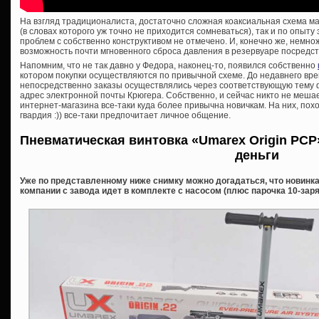
На взгляд традиционалиста, достаточно сложная коаксиальная схема мал
(в словах которого уж точно не приходится сомневаться), так и по опыту
проблем с собственно конструктивом не отмечено. И, конечно же, немн
возможность почти мгновенного сброса давления в резервуаре посредс
Напомним, что не так давно у Федора, наконец-то, появился собственно
котором покупки осуществляются по привычной схеме. До недавнего вре
непосредственно заказы осуществлялись через соответствующую тему 
адрес электронной почты Крюгера. Собственно, и сейчас никто не мешае
интернет-магазина все-таки куда более привычна новичкам. На них, пох
гвардия :)) все-таки предпочитает личное общение.
Пневматическая винтовка «Umarex Origin PCP
деньги
Уже по представленному ниже снимку можно догадаться, что новинка
компании с завода идет в комплекте с насосом (плюс парочка 10-заря