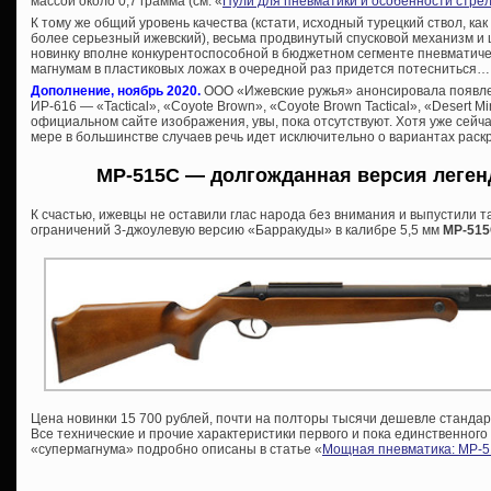
массой около 0,7 грамма (см. «
Пули для пневматики и особенности стре
К тому же общий уровень качества (кстати, исходный турецкий ствол, как
более серьезный ижевский), весьма продвинутый спусковой механизм и
новинку вполне конкурентоспособной в бюджетном сегменте пневматиче
магнумам в пластиковых ложах в очередной раз придется потесниться…
Дополнение, ноябрь 2020.
ООО «Ижевские ружья» анонсировала появле
ИР-616 — «Tactical», «Coyote Brown», «Coyote Brown Tactical», «Desert Mi
официальном сайте изображения, увы, пока отсутствуют. Хотя уже сейч
мере в большинстве случаев речь идет исключительно о вариантах раск
МР-515С — долгожданная версия леге
К счастью, ижевцы не оставили глас народа без внимания и выпустили 
ограничений 3-джоулевую версию «Барракуды» в калибре 5,5 мм
МР-51
Цена новинки 15 700 рублей, почти на полторы тысячи дешевле стандарт
Все технические и прочие характеристики первого и пока единственного
«супермагнума» подробно описаны в статье «
Мощная пневматика: МР-5