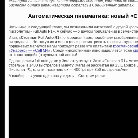
«Shanghai Air Gun factory». По некоторым сведениям, компания не ст
бизнесом, однако штаб-квартира осталась в Соединенных Штатах.
Автоматическая пневматика: новый «Cr
Чуть ниже, в следующей главе, мы познакомили читателей с другой кро
пистолетом «Full Auto P1». А сейчас — о другом прибавлении в семейств
Итак, «
Crosman Full Auto R1
«, очередная «аркоподобная» газобаллонна
очередная… Не так уж их и много (если рассматривать классическую пне
поршневых магнумов на ум приходит разве что опять-таки
кросмановски
«Умарекс» — «Colt M4»
. Среди «кислотников» явно выделяется тоже
св
от «настоящей» :)) пулеметной ленты!
Однако режим full-auto даже у Зига отсутствует. Зато «Crosman R1» мо
стрельбы в 1400 выстрелов в минуту (магазин рассчитан на 25 шариков ВВ
Пистолет Р1, кстати, тоже неплох — 400 fps при 850 выстрелах/мин.
А вообще — лучше один раз увидеть… Смотрим ролик.