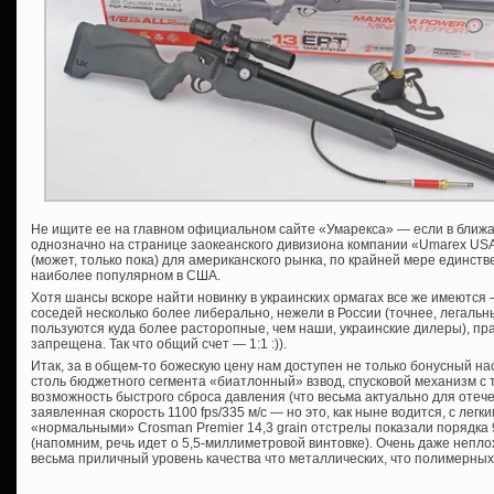
Не ищите ее на главном официальном сайте «Умарекса» — если в ближай
однозначно на странице заокеанского дивизиона компании «Umarex USA, 
(может, только пока) для американского рынка, по крайней мере единств
наиболее популярном в США.
Хотя шансы вскоре найти новинку в украинских ормагах все же имеются
соседей несколько более либерально, нежели в России (точнее, легальн
пользуются куда более расторопные, чем наши, украинские дилеры), пра
запрещена. Так что общий счет — 1:1 :)).
Итак, за в общем-то божескую цену нам доступен не только бонусный на
столь бюджетного сегмента «биатлонный» взвод, спусковой механизм с
возможность быстрого сброса давления (что весьма актуально для отече
заявленная скорость 1100 fps/335 м/с — но это, как ныне водится, с лег
«нормальными» Crosman Premier 14,3 grain отстрелы показали порядка 9
(напомним, речь идет о 5,5-миллиметровой винтовке). Очень даже непло
весьма приличный уровень качества что металлических, что полимерны