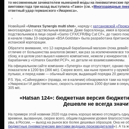
то несомненным зачинателем нынешней моды на пневматические п
винтовки года три назад выступила «Гамо» (см. «
Многозарядные пне
ответный удар германского «Умарекса».
Новейший «
Umarex Synergis multi shot
«, наряду с
хатсановской «Прокс
многозарядка с подствольным взводом. Даже барселонцы, имея в прои
подствольников в лице серий «Gamo CFX/CFR/Big Cat CF», до такого пок
в начале главы 10-зарядная «BSA Goldstar» была разработана британск
испанской корпорации.
Обратите внимание, что 12-зарядный барабанный магазин (пока девайс д
отличие от большинства аналогов (может, как раз за исключением все тог
сбоку, и в целом узел вышел намного компактнее, нежели у конкурентов
барабанчик у «Umarex Gauntlet PCP», но детали не взаимозаменяемы.
На официальном сайте компании «Synergis» еще отсутствует, однако п
показатели в 1200 fps (366 м/с). Скорее всего, как ныне принято у оруже
пульках, и перед нами — обычный магнум, выдающий порядка 20 джоуле
P.S. Ура, «Сайнерджис» (правда, не в наличии) обнаружился таки на по
«Умарекса»! И действительно, скорость ограничена 1000 футами в секун
305 м/с.
«Hatsan 124»: бюджетная версия бюджетн
Дешевле не всегда значи
На примере этой новинки 2020 года очень хорошо можно отследить одн
времени, вызванную, скорее всего, общим падением уровня благосостоян
увы, в России, — выход на рынок все более дешевых образцов. Она не 
бюджетные пневматические винтовки ведущих производителей
«). А та