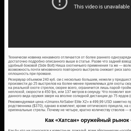
Технически новинка ненамного отличается от более раннего однозарядн
достаточно подробно описанного выше в статье. Разве что задний взвод 
удобный боковой (Side Bolt) Ниша охотничьего применения та же — волки
возможность почти мгновенного повторного выстрела снижает риск запо
оплошность при промахе.
Резервуар объемом 240 куб. см с несколько большим, нежели у предшес
произвести до 25 выстрелов на более-менее приемлемых для охоты скор
на реальной охоте стрелок, скорее всего, ограничится лишь парой-тройк
неплохой, скорости в 450 fps, или 137 метров в секунду. Что позволит в
данного вида оружия зверя на вполне солидной дистанции до 75 ярдов (
Рекомендуемая цена «Umarex AirSaber Elite X2» в 499,99 USD заметно 
родственника ($370), однако в комплект, кроме оптического прицела, на
оригинальные стрелы. Почему не четыре, кратно количеству стволов — в
Как «Хатсан» оружейный рынок 
Как бы кто ни относился к известным, пожалуй, всем эйрганнерам «особ