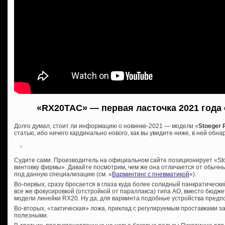
«RX20TAC» — первая ласточка 2021 года 
Долго думал, стоит ли информацию о новинке-2021 — модели «
Stoeger
статью, ибо ничего кардинально нового, как вы увидите ниже, в ней обна
Судите сами. Производитель на официальном сайте позиционирует «Sto
винтовку фирмы». Давайте посмотрим, чем же она отличается от обычн
под данную специализацию (см. «
Варминтинг с пневматикой
«).
Во-первых, сразу бросается в глаза куда более солидный панкратический
все же фокусировкой (отстройкой от параллакса) типа АО, вместо бюдже
модели линейки RX20. Ну да, для варминта подобные устройства предп
Во-вторых, «тактическая» ложа, приклад с регулируемым проставками 
полезными.