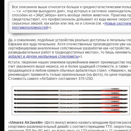
Все описанное выше относится больше к среднестатистическим поль
— т.н. «стрелки выходного дня», под которых и заточено законодатель
способен из «ЭйрСэйбра» взять вообще любое животное. Практика п
свидетельствует, что профессионалы добывают из куда менее скорост
серьезных зверей, как кабан или лев, но и слонов (см. «
Новые охотничь
противоположностей
«).
Да, к сожалению, подобные устройства реально доступны и легальны гл
Евразии все куда печальнее. Хотя отечественные производители уже н
сертифицировав аналогичные собственные разработки как «устройство
разведывательных работ в труднодоступных местах», то бишь линеметы
арбалет и другие необычные стрелометы
«).
Кстати, творения наших земляков-оружейников имеют преимущество пер
счет указанного выше нюанса, но и более щадящей стоимости, а также
продающихся в любом ормаге обычных арбалетных стрел. «Умарекс», как
рекомендует применять только оригинальные (на фото), по цене порядка
Стоимость самого «AirSaber» составляет 370 USD.
«
Umarex AirJavelin
» (фото внизу) можно назвать младшим братом расс
спортивно-развлекательный девайс с соответствующими ТТХ: скоростны
неплохие 300 fps (91 м/с), но всего лишь со 170-грановым (~ 11 граммов)