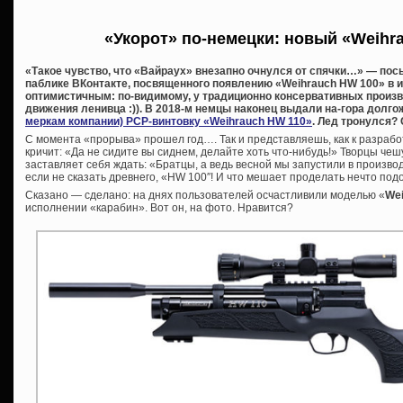
«Укорот» по-немецки: новый «Weihr
«Такое чувство, что «Вайраух» внезапно очнулся от спячки…» — посы
паблике ВКонтакте, посвященного появлению «Weihrauch HW 100» в 
оптимистичным: по-видимому, у традиционно консервативных произ
движения ленивца :)). В 2018-м немцы наконец выдали на-гора дол
меркам компании) PCP-винтовку «Weihrauch HW 110»
. Лед тронулся? 
С момента «прорыва» прошел год…. Так и представляешь, как к разраб
кричит: «Да не сидите вы сиднем, делайте хоть что-нибудь!» Творцы чеш
заставляет себя ждать: «Братцы, а ведь весной мы запустили в произво
если не сказать древнего, «HW 100″! И что мешает проделать нечто под
Сказано — сделано: на днях пользователей осчастливили моделью «
Wei
исполнении «карабин». Вот он, на фото. Нравится?