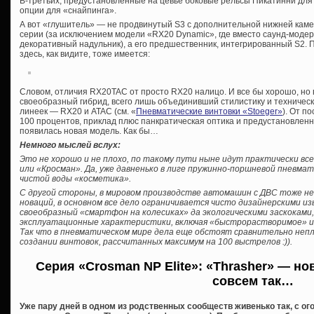
В-третьих, предустановленные на цевье боковые рельсы Пикатинни для 
опции для «снайпинга».
А вот «глушитель» — не продвинутый S3 с дополнительной нижней камер
серии (за исключением модели «RX20 Dynamic», где вместо саунд-мод
декоративный надульник), а его предшественник, интегрированный S2. П
здесь, как видите, тоже имеется:
Словом, отличия RX20TAC от просто RX20 налицо. И все бы хорошо, но
своеобразный гибрид, всего лишь объединивший стилистику и техничес
линеек — RX20 и ATAC (см. «
Пневматические винтовки «Stoeger»
). От п
100 процентов, приклад плюс панкратическая оптика и предустановленн
появилась новая модель. Как бы…
Немного мыслей вслух:
Это не хорошо и не плохо, по такому пути ныне идут практически вс
или «Кросман». Да, уже давненько в лиге пружинно-поршневой пневма
чистой воды «косметика».
С другой стороны, в мировом производстве автомашин с ДВС тоже н
новаций, в основном все дело ограничивается чисто дизайнерскими и
своеобразный «смартфон на колесиках» да экологическими заскокам
эксплуатационные характеристики, включая «быстрорастворимое» и
Так что в пневматическом мире дела еще обстоят сравнительно непл
создании винтовок, рассчитанных максимум на 100 выстрелов :)).
Серия «Crosman NP Elite»: «Thrasher» — н
совсем так…
Уже пару дней в одном из родственных сообществ живенько так, с о