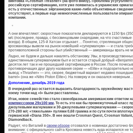
винтовка «Crosman Thrasher» (на фото внизу). Проблема усугубляетс
российскую сертификацию, хотя уже появилась в украинских ормагах (
есть у отечественных эйрганнеров какие-либо объективные сведения
отсутствуют, а первые еще немногочисленные пользователи опира
компании.
А они впечатляют: скоростные показатели декларируются в 1150 fps (350
м/с (последнее, правда, с бессвинцовыми снарядами, на что счастлив
всегда). В общем, 125-й Хатсан отдыхает… Понятно, стреляющая общес
кросмановцы вывели на рынок новейший «супермагнум» — и стала требов
противоположной стороны был убийственный — американцы врать не мо
Ладно, не будем и дальше накалять обстановку. Увы, в производственн
единственным супермагнумом был и остается старый добрый «Benjamin T
десяток лет так и не прошедший сертификацию в России. После почесы
противоречащих друг другу названия серии — «Elite» и подозрительно
вывод: «Thrasher» — это, скорее, бюджетный вариант недавно пошедшей
barrel» (она же «Nitro Piston Elite»). На поверку и он оказался неверным
Дополнение, декабрь 2019 года
В очередной раз остается выразить благодарность оружейному маст
коему точки над «I» были расставлены.
Итак, новое семейство стало своеобразным американским ответом 
компрессором 29х100 мм
. То есть это как бы промежуточный класс 
джоулевыми магнумами и 30-джоулевыми супермагнумами — скорос
270-280 м/с «тяжелыми» пулями 0,68 грамма и по сути почти вплотн
германской «Diana 350». В нее вошли Crosman Quest, Crosman Valiant
Diamondback.
Радует, что Виталий в
своем обзоре
отозвался о новинках достаточно б
внимание: с официального сайта Кросмана невесть куда испарился не т