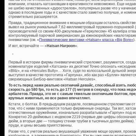
компании, отказать хатсановцам в креативности невозможно. Еще недав
не шибко качественных «дурострелов», популярных разве что у начинаю
однако в последние годы и с качеством стало заметно получше, и номен
стремительно расширяется.
Правда, традиционное внимание к мощным образцам осталось свойстве
вывел на рынок уникальный 7,62-миллиметровый пружинно-поршневой (!
производителей со своим 400-джоулевым «Геркулесом» 45 калибра отваж
контролируемый парочкой американских да южнокорейских «малотираж
пневматики (см. «
Пневматические винтовки «Hatsan» класса «Big Bore»
).
И вот, встречайте — «
Hatsan Harpoon
«.
Первый в истории фирмы пневматический стреломет, разумеется, создан
номенклатуре изделий «Хатсана» их десятки! Точно опознать «исходник
«Blitz», и на «Hercules Bully»… Хотя, судя по колоссальной дульной эне
выступил в качестве прототипа «Гарпуна», ибо как раз «Булли» являетс
сверхмощных БигБор-винтовок «Hatsan Hercules».
То есть перед нами реально охотничий девайс, способный взять люб
скорость до 580 fps, то есть до 177 (!) метров в секунду, что пока 
арбалетов. Правда, это не с самым тяжелым охотничьим болтом, пр
крупных животных, но все равно впечатляет.
Кстати, о болтах. В предыдущем разделе, посвященном стрелометам от 
том, что с ними применяются только фирменные снаряды. Так вот, хатса
отечественные оружейники, изначально разрабатывали «Гарпун» под и
Конкретно 20-дюймовых с индексом 2219 (первые две цифры обозначаю
дюйм, а вторые две — толщину стенки трубки в тысячных долях дюйма).
пруди, и цены весьма приятственны.
Разве что, с учетом реально внушающей уважение мощи оружия, произв
карбоновые, а алюминиевые боеприпасы. Как вы уже имели возможность