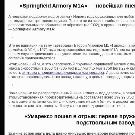
«Springfield Armory M1A» — новейшая п
не
А неплохой подарочек подготовили к Новому году оружейники для люби
легендарным стрелкового оружия. Причем не из числа наиболее распро
развлекательных газобаллонных образцов (на СО2), а пружинно-поршне
—
Springfield Armory M1A
:
Это не вариация на тему «ветерана» Второй Мировой М1 «Гаранд», а к
армейской М14, с 1971 года выпускающейся под индексом М1А под патрон
нашем случае производство осуществляется нашим давним знакомым —
согласия правообладателя.
Итак, новейший М1А это классический пружинно-поршневой магнум с п
класса скоростями в 1000 fps (305 м/с) в 177-м (4,5 мм) и 750 fps в 22-м
то есть
винтовка с подвижным цилиндром компрессора
. И достаточно о
стакан с поршнем сдвигаются назад, к зацепу, а цевье — вперед, открыва
Ложа новинки не распространенный ныне «пластик под дерево», а реальн
этом установленная производителем цена составляет всего 199,99 USD.
столь замечательную картину, — отсутствие ну хотя бы чисто декоратив
полностью соответствовать облику своего легендарного прототипа.
«Умарекс» пошел в отрыв: первая пруж
подствольным взвод
Если не вспоминать дела давно минувших дней, вроде появления поч