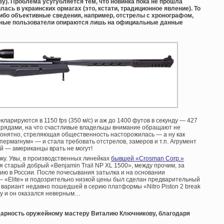
зу). Проблема усугубляется тем, что новинка пока не прошла
ась в украинских ормагах (это, кстати, традиционное явление). То
либо объективные сведения, например, отстрелы с хронографом,
нные пользователи опираются лишь на официальные данные
ларируются в 1150 fps (350 м/с) и аж до 1400 футов в секунду — 427
нарядами, на что счастливые владельцы внимание обращают не
Понятно, стреляющая общественность насторожилась — а ну как
ермагнум» — и стала требовать отстрелов, замеров и т.п. Агрумент
 — американцы врать не могут!
ку. Увы, в производственных линейках
бывшей «Crosman Corp.»
 старый добрый «Benjamin Trail NP XL 1500», между прочим, за
ию в России. После почесывания затылка и на основании
— «Elite» и подозрительно низкой цены был сделан предварительный
 вариант недавно пошедшей в серию платформы «Nitro Piston 2 break
ерку и он оказался неверным…
дарность оружейному мастеру Виталию Ключникову, благодаря