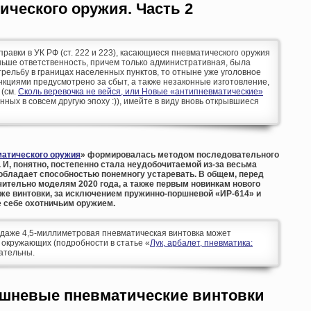
ческого оружия. Часть 2
оправки в УК РФ (ст. 222 и 223), касающиеся пневматического оружия
аньше ответственность, причем только административная, была
рельбу в границах населенных пунктов, то отныне уже уголовное
кциями предусмотрено за сбыт, а также незаконные изготовление,
 (см.
Сколь веревочка не вейся, или Новые «антипневматические»
анных в совсем другую эпоху :)), имейте в виду вновь открывшиеся
атического оружия
» формировалась методом последовательного
 И, понятно, постепенно стала неудобочитаемой из-за весьма
обладает способностью понемногу устаревать. В общем, перед
ительно моделям 2020 года, а также первым новинкам нового
иже винтовки, за исключением пружинно-поршневой «ИР-614» и
 себе охотничьим оружием.
аже 4,5-миллиметровая пневматическая винтовка может
 окружающих (подробности в статье «
Лук, арбалет, пневматика:
мательны.
шневые пневматические винтовки