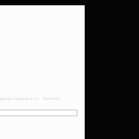
rbalet-airgun
вматика для начинающих
рьезы, приколы и т.п.
Контакты