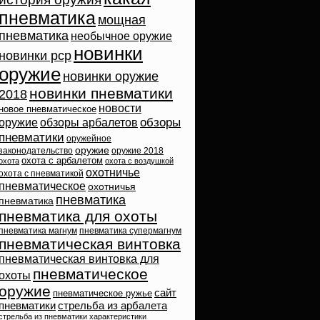
пневматика
мощная
пневматика
необычное оружие
новинки
новинки pcp
оружие
новинки оружие
новинки пневматики
2018
новости
новое пневматическое
обзоры
оружие
обзоры арбалетов
пневматики
оружейное
оружие
законодательство
оружие 2018
охота с арбалетом
охота
охота с воздушкой
охотничье
охота с пневматикой
пневматическое
охотничья
пневматика
пневматика
пневматика для охоты
пневматика магнум
пневматика супермагнум
пневматическая винтовка
пневматическая винтовка для
пневматическое
охоты
оружие
сайт
пневматическое ружье
пневматики
стрельба из арбалета
стрельба из пневматики
характеристики