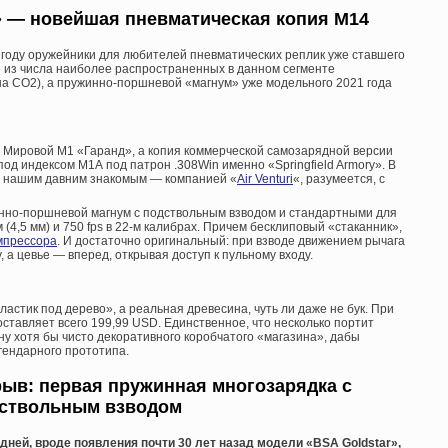
A» — новейшая п
невматическая копия М14
 году оружейники для любителей пневматических реплик уже ставшего
 из числа наиболее распространенных в данном сегменте
а СО2), а пружинно-поршневой «магнум» уже модельного 2021 года
 Мировой М1 «Гаранд», а копия коммерческой самозарядной версии
од индексом М1А под патрон .308Win именно «Springfield Armory». В
я нашим давним знакомым — компанией «
Air Venturi
«, разумеется, с
инно-поршневой магнум с подствольным взводом и стандартными для
-м (4,5 мм) и 750 fps в 22-м калибрах. Причем бесклиповый «стаканник»,
мпрессора
. И достаточно оригинальный: при взводе движением рычага
, а цевье — вперед, открывая доступ к пульному входу.
стик под дерево», а реальная древесина, чуть ли даже не бук. При
ставляет всего 199,99 USD. Единственное, что несколько портит
ну хотя бы чисто декоративного коробчатого «магазина», дабы
гендарного прототипа.
рыв: первая пружинная многозарядка с
ствольным взводом
ней, вроде появления почти 30 лет назад модели «BSA Goldstar»,