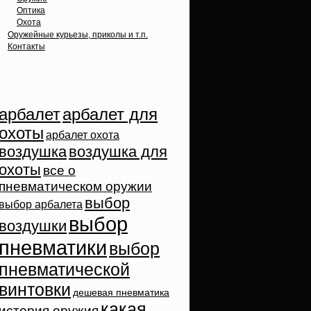
Оптика
Охота
Оружейные курьезы, приколы и т.п.
Контакты
Облако тэгов
арбалет
арбалет для
охоты
арбалет охота
воздушка
воздушка для
охоты
все о
пневматическом оружии
выбор
выбор арбалета
выбор
воздушки
пневматики
выбор
пневматической
винтовки
дешевая пневматика
какая
история оружия