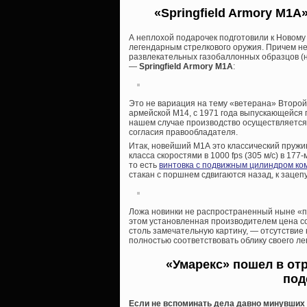
«Springfield Armory M1
А неплохой подарочек подготовили к Новому
легендарным стрелкового оружия. Причем не
развлекательных газобаллонных образцов (н
—
Springfield Armory M1A
:
Это не вариация на тему «ветерана» Второй
армейской М14, с 1971 года выпускающейся п
нашем случае производство осуществляетс
согласия правообладателя.
Итак, новейший М1А это классический пруж
класса скоростями в 1000 fps (305 м/с) в 177
то есть
винтовка с подвижным цилиндром ко
стакан с поршнем сдвигаются назад, к зацепу
Ложа новинки не распространенный ныне «пла
этом установленная производителем цена со
столь замечательную картину, — отсутствие 
полностью соответствовать облику своего ле
«Умарекс» пошел в от
под
Если не вспоминать дела давно минувших д