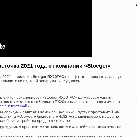
точка 2021 года от компании «Stoeger»
е-2021 — модели «
Stoeger RX20TAC
» (на фото) — включать в данную
вы увидите ниже, в ней обнаружить не удалось.
 сайте позиционирует «Stoeger RX20TAC» как «первую varmint-
е она отличается от обычных «RX20» в плане заточенности именно
 с пневматикой
«).
лее солидный панкратический прицел 3-9х40 пусть с простенькой, на
кса) типа АО, вместо бюджетного 4х32, устанавливаемого на другие
подобные устройства предпочтительнее.
регулируемым проставками затыльником и «щекой», фишками реально