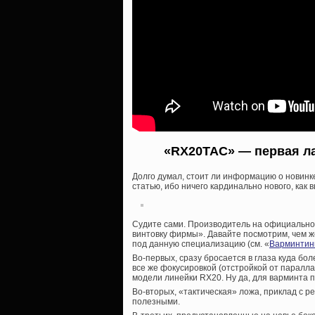
«RX20TAC» — первая лас
Долго думал, стоит ли информацию о новинк
статью, ибо ничего кардинально нового, как 
Судите сами. Производитель на официальном
винтовку фирмы». Давайте посмотрим, чем ж
под данную специализацию (см. «
Варминтинг
Во-первых, сразу бросается в глаза куда бо
все же фокусировкой (отстройкой от паралла
модели линейки RX20. Ну да, для варминта 
Во-вторых, «тактическая» ложа, приклад с 
полезными.