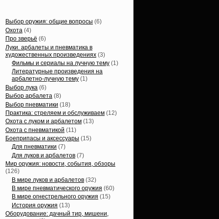
Статьи, обзоры
Выбор оружия: общие вопросы
(6)
Охота
(4)
Про зверьё
(6)
Луки. арбалеты и пневматика в
художественных произведениях
(3)
Фильмы и сериалы на лучную тему
(1)
Литературные произведения на
арбалетно-лучную тему
(1)
Выбор лука
(6)
Выбор арбалета
(8)
Выбор пневматики
(18)
Практика: стреляем и обслуживаем
(12)
Охота с луком и арбалетом
(13)
Охота с пневматикой
(11)
Боеприпасы и аксессуары
(15)
Для пневматики
(7)
Для луков и арбалетов
(7)
Мир оружия: новости, события, обзоры
(126)
В мире луков и арбалетов
(32)
В мире пневматического оружия
(60)
В мире огнестрельного оружия
(15)
История оружия
(13)
Оборудование: дачный тир, мишени,