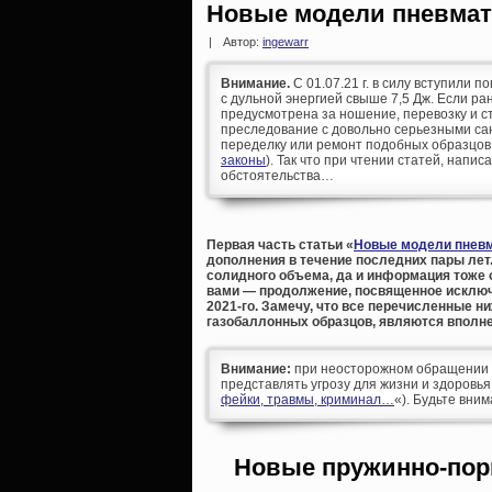
Новые модели пневмати
|
Автор:
ingewarr
Внимание.
С 01.07.21 г. в силу вступили п
с дульной энергией свыше 7,5 Дж. Если р
предусмотрена за ношение, перевозку и ст
преследование с довольно серьезными сан
переделку или ремонт подобных образцов
законы
). Так что при чтении статей, напис
обстоятельства…
Первая часть статьи «
Новые модели пневм
дополнения в течение последних пары лет.
солидного объема, да и информация тоже 
вами — продолжение, посвященное исключ
2021-го. Замечу, что все перечисленные н
газобаллонных образцов, являются вполне
Внимание:
при неосторожном обращении д
представлять угрозу для жизни и здоровья
фейки, травмы, криминал…
«). Будьте вни
Новые пружинно-пор