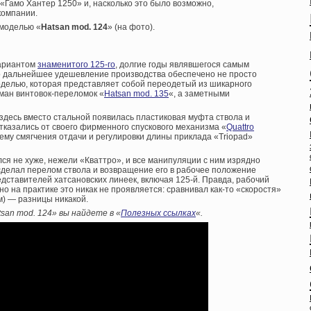
«Гамо Хантер 1250» и, насколько это было возможно,
компании.
 моделью «
Hatsan mod. 124
» (на фото).
вариантом
знаменитого 125-го
, долгие годы являвшегося самым
 дальнейшее удешевление производства обеспечено не просто
моделью, которая представляет собой переодетый из шикарного
ман винтовок-переломок «
Hatsan mod. 135
«, а заметными
, здесь вместо стальной появилась пластиковая муфта ствола и
отказались от своего фирменного спускового механизма «
Quattro
стему смягчения отдачи и регулировки длины приклада «Triopad»
ся не хуже, нежели «Кваттро», и все манипуляции с ним изрядно
сделал перелом ствола и возвращение его в рабочее положение
дставителей хатсановских линеек, включая 125-й. Правда, рабочий
но на практике это никак не проявляется: сравнивал как-то «скоростя»
м) — разницы никакой.
san mod. 124» вы найдете в «
Полезных ссылках
«.