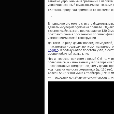
заметно упрощенный в сравнении с великим 
унифицированный с массовыми винтовками 
«Хатсан» проделал примерно то же самое с
В принципе его можно считать бюджетным 
дешевым супермагнумом на планете. Однако
«косметикой», как это произошло со 130-й 
орехового ложа в простенький полимер флаг
изменениями самой конструкции.
Да, как и на ряде других последних моделей
пластиковая «рельса», но турки, например, 
Trigger
» в пользу более простого узла, а си
сменил обычный затыльник.
Что интересно, при этом и новый СМ получил
облегчились, а измененный узел запирания 
несопоставимо комфортнее, чем у других пре
ход поршня малость сократился (до 116 мм), 
Хатсан 55 (27х100 мм) и Страйкера (27х95 м
P.S. Замечательный технический обзор «Hat