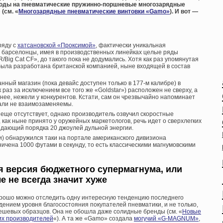
оды на пневматические пружинно-поршневые многозарядные
(см. «
Многозарядные пневматические винтовки «Gamo»
). И вот —
ряду с
хатсановской «Проксимой»
, фактически уникальная
е барселонцы, имея в производственных линейках целые ряды
Big Cat CF», до такого пока не додумались. Хотя как раз упомянутая
 была разработана британской компанией, ныне входящей в состав
ный магазин (пока девайс доступен только в 177-м калибре) в
 раз за исключением все того же «Goldstar») расположен не сверху, а
тнее, нежели у конкурентов. Кстати, сам он чрезвычайно напоминает
тали не взаимозаменяемы.
еще отсутствует, однако производитель озвучил скоростные
о, как ныне принято у оружейных маркетологов, речь идет о сверхлегких
ыдающий порядка 20 джоулей дульной энергии.
ии) обнаружился таки на портале американского дивизиона
ничена 1000 футами в секунду, то есть классическими магнумовскими
я версия бюджетного супермагнума, или
 не всегда значит хуже
хорошо можно отследить одну интересную тенденцию последнего
дением уровня благосостояния покупателей пневматики, и не только,
 дешевых образцов. Она не обошла даже солидные бренды (см. «
Новые
их производителей
«). А та же «Gamo» создала
могучий «G-MAGNUM»
,