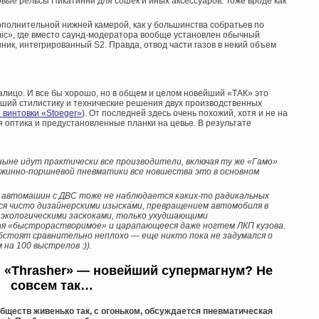
вые рельсы Пикатинни для сошек и иных аксессуаров. Тоже вроде как
ополнительной нижней камерой, как у большинства собратьев по
ic», где вместо саунд-модератора вообще установлен обычный
ник, интегрированный S2. Правда, отвод части газов в некий объем
лицо. И все бы хорошо, но в общем и целом новейший «ТАК» это
вший стилистику и технические решения двух производственных
 винтовки «Stoeger»
). От последней здесь очень похожий, хотя и не на
я оптика и предустановленные планки на цевье. В результате
 ныне идут практически все производители, включая ту же «Гамо»
пружинно-поршневой пневматики все новшества это в основном
е автомашин с ДВС тоже не наблюдается каких-то радикальных
тся чисто дизайнерскими изысками, превращением автомобиля в
 экологическими заскоками, только ухудшающими
ая «быстрорастворимое» и царапающееся даже ногтем ЛКП кузова.
бстоят сравнительно неплохо — еще никто пока не задумался о
на 100 выстрелов :)).
: «Thrasher» — новейший супермагнум? Не
совсем так…
бществ живенько так, с огоньком, обсуждается пневматическая