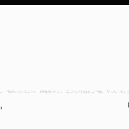
a
Лук, арбалет, пне
та
Полезные ссылки
Вопрос-ответ
Другие обзоры автора
Оружейные ку
’