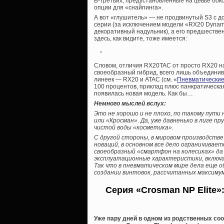
В-третьих, предустановленные на цевье боко
опции для «снайпинга».
А вот «глушитель» — не продвинутый S3 с д
серии (за исключением модели «RX20 Dynam
декоративный надульник), а его предшествен
здесь, как видите, тоже имеется:
Словом, отличия RX20TAC от просто RX20 на
своеобразный гибрид, всего лишь объедини
линеек — RX20 и ATAC (см. «
Пневматические
100 процентов, приклад плюс панкратическа
появилась новая модель. Как бы…
Немного мыслей вслух:
Это не хорошо и не плохо, по такому пути
или «Кросман». Да, уже давненько в лиге 
чистой воды «косметика».
С другой стороны, в мировом производств
новаций, в основном все дело ограничивае
своеобразный «смартфон на колесиках» да
эксплуатационные характеристики, включ
Так что в пневматическом мире дела еще о
создании винтовок, рассчитанных максимум 
Серия «Crosman NP Elite»
Уже пару дней в одном из родственных соо