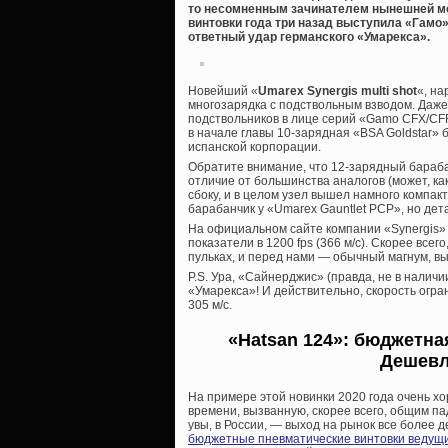
то несомненным зачинателем нынешней м
винтовки года три назад выступила «Гамо» 
ответный удар германского «Умарекса».
Новейший «
Umarex Synergis multi shot
«, на
многозарядка с подствольным взводом. Даж
подствольников в лице серий «Gamo CFX/CFR/
в начале главы 10-зарядная «BSA Goldstar»
испанской корпорации.
Обратите внимание, что 12-зарядный барабан
отличие от большинства аналогов (может, как
сбоку, и в целом узел вышел намного компак
барабанчик у «Umarex Gauntlet PCP», но де
На официальном сайте компании «Synergis» 
показатели в 1200 fps (366 м/с). Скорее всег
пульках, и перед нами — обычный магнум, в
P.S. Ура, «Сайнерджис» (правда, не в налич
«Умарекса»! И действительно, скорость огра
305 м/с.
«Hatsan 124»: бюджетна
Дешевле
На примере этой новинки 2020 года очень 
времени, вызванную, скорее всего, общим па
увы, в России, — выход на рынок все более
бюджетные пневматические винтовки ведущ