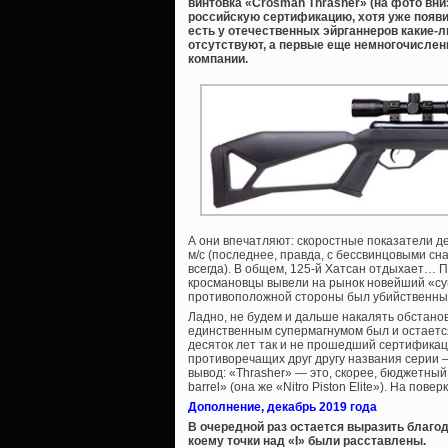
винтовка «Crosman Thrasher» (на фото вни
российскую сертификацию, хотя уже появил
есть у отечественных эйрганнеров какие-
отсутствуют, а первые еще немногочисле
компании.
А они впечатляют: скоростные показатели дек
м/с (последнее, правда, с бессвинцовыми с
всегда). В общем, 125-й Хатсан отдыхает… 
кросмановцы вывели на рынок новейший «суп
противоположной стороны был убийственный
Ладно, не будем и дальше накалять обстанов
единственным супермагнумом был и остается
десяток лет так и не прошедший сертификац
противоречащих друг другу названия серии 
вывод: «Thrasher» — это, скорее, бюджетный
barrel» (она же «Nitro Piston Elite»). На пов
Дополнение, декабрь 2019 года
В очередной раз остается выразить благо
коему точки над «I» были расставлены.