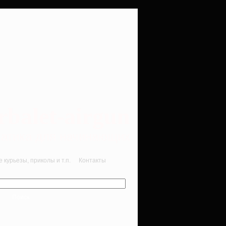
rbalet-airgun
вматика для начинающих
курьезы, приколы и т.п.
Контакты