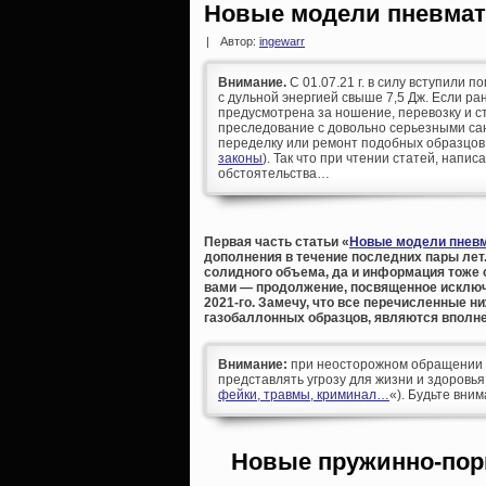
Новые модели пневмати
|
Автор:
ingewarr
Внимание.
С 01.07.21 г. в силу вступили п
с дульной энергией свыше 7,5 Дж. Если р
предусмотрена за ношение, перевозку и ст
преследование с довольно серьезными сан
переделку или ремонт подобных образцов
законы
). Так что при чтении статей, напис
обстоятельства…
Первая часть статьи «
Новые модели пневм
дополнения в течение последних пары лет.
солидного объема, да и информация тоже 
вами — продолжение, посвященное исключ
2021-го. Замечу, что все перечисленные н
газобаллонных образцов, являются вполне
Внимание:
при неосторожном обращении д
представлять угрозу для жизни и здоровья
фейки, травмы, криминал…
«). Будьте вни
Новые пружинно-пор