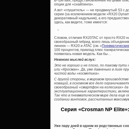
В-третьих, предустановленные на цевье боко
опции для «снайпинга».
А вот «глушитель» — не продвинутый S3 с д
серии (за исключением модели «RX20 Dynam
декоративный надульник), а его предшествен
здесь, как видите, тоже имеется:
Словом, отличия RX20TAC от просто RX20 на
своеобразный гибрид, всего лишь объедини
линеек — RX20 и ATAC (см. «
Пневматические
100 процентов, приклад плюс панкратическа
появилась новая модель. Как бы…
Немного мыслей вслух:
Это не хорошо и не плохо, по такому пути
или «Кросман». Да, уже давненько в лиге 
чистой воды «косметика».
С другой стороны, в мировом производств
новаций, в основном все дело ограничивае
своеобразный «смартфон на колесиках» да
эксплуатационные характеристики, включ
Так что в пневматическом мире дела еще о
создании винтовок, рассчитанных максимум 
Серия «Crosman NP Elite»
Уже пару дней в одном из родственных соо