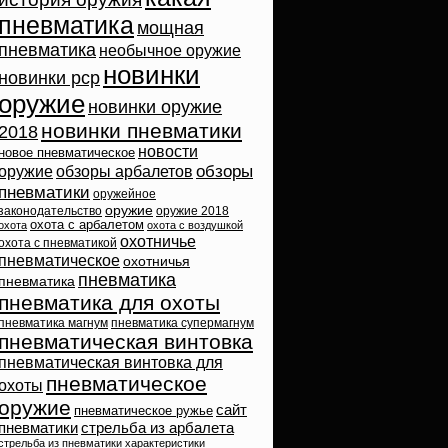
пневматика
мощная
пневматика
необычное оружие
новинки
новинки pcp
оружие
новинки оружие
новинки пневматики
2018
новости
новое пневматическое
обзоры
оружие
обзоры арбалетов
пневматики
оружейное
оружие
законодательство
оружие 2018
охота с арбалетом
охота
охота с воздушкой
охотничье
охота с пневматикой
пневматическое
охотничья
пневматика
пневматика
пневматика для охоты
пневматика магнум
пневматика супермагнум
пневматическая винтовка
пневматическая винтовка для
пневматическое
охоты
оружие
сайт
пневматическое ружье
пневматики
стрельба из арбалета
стрельба из пневматики
характеристики