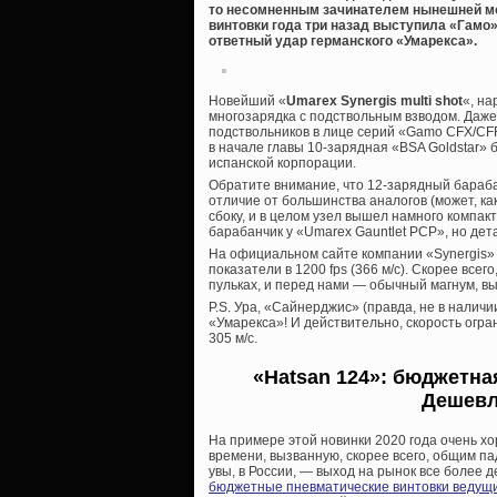
то несомненным зачинателем нынешней м
винтовки года три назад выступила «Гамо» 
ответный удар германского «Умарекса».
Новейший «
Umarex Synergis multi shot
«, на
многозарядка с подствольным взводом. Даж
подствольников в лице серий «Gamo CFX/CFR/
в начале главы 10-зарядная «BSA Goldstar»
испанской корпорации.
Обратите внимание, что 12-зарядный барабан
отличие от большинства аналогов (может, как
сбоку, и в целом узел вышел намного компак
барабанчик у «Umarex Gauntlet PCP», но де
На официальном сайте компании «Synergis» 
показатели в 1200 fps (366 м/с). Скорее всег
пульках, и перед нами — обычный магнум, в
P.S. Ура, «Сайнерджис» (правда, не в налич
«Умарекса»! И действительно, скорость огра
305 м/с.
«Hatsan 124»: бюджетна
Дешевле
На примере этой новинки 2020 года очень 
времени, вызванную, скорее всего, общим па
увы, в России, — выход на рынок все более
бюджетные пневматические винтовки ведущ