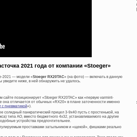
точка 2021 года от компании «Stoeger»
е-2021 — модели «
Stoeger RX20TAC
» (на фото) — включать в данную
вы увидите ниже, в ней обнаружить не удалось.
 сайте позиционирует «Stoeger RX20TAC» как «первую varmint-
е она отличается от обычных «RX20» в плане заточенности именно
 с пневматикой
«).
лее солидный панкратический прицел 3-9х40 пусть с простенькой, на
кса) типа АО, вместо бюджетного 4х32, устанавливаемого на другие
подобные устройства предпочтительнее.
регулируемым проставками затыльником и «щекой», фишками реально