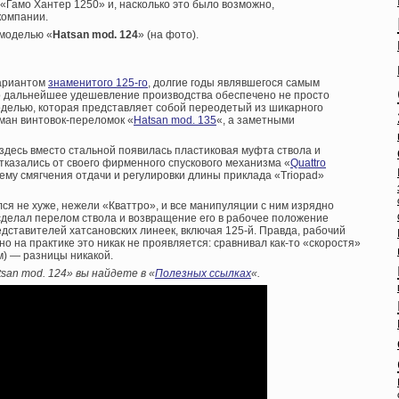
«Гамо Хантер 1250» и, насколько это было возможно,
компании.
 моделью «
Hatsan mod. 124
» (на фото).
вариантом
знаменитого 125-го
, долгие годы являвшегося самым
 дальнейшее удешевление производства обеспечено не просто
моделью, которая представляет собой переодетый из шикарного
ман винтовок-переломок «
Hatsan mod. 135
«, а заметными
, здесь вместо стальной появилась пластиковая муфта ствола и
отказались от своего фирменного спускового механизма «
Quattro
стему смягчения отдачи и регулировки длины приклада «Triopad»
ся не хуже, нежели «Кваттро», и все манипуляции с ним изрядно
сделал перелом ствола и возвращение его в рабочее положение
дставителей хатсановских линеек, включая 125-й. Правда, рабочий
но на практике это никак не проявляется: сравнивал как-то «скоростя»
м) — разницы никакой.
san mod. 124» вы найдете в «
Полезных ссылках
«.