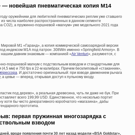
A» — новейшая п
невматическая копия М14
 году оружейники для любителей пневматических реплик уже ставшего
 из числа наиболее распространенных в данном сегменте
а СО2), а пружинно-поршневой «магнум» уже модельного 2021 года
 Мировой М1 «Гаранд», а копия коммерческой самозарядной версии
од индексом М1А под патрон .308Win именно «Springfield Armory». В
я нашим давним знакомым — компанией «
Air Venturi
«, разумеется, с
инно-поршневой магнум с подствольным взводом и стандартными для
-м (4,5 мм) и 750 fps в 22-м калибрах. Причем бесклиповый «стаканник»,
мпрессора
. И достаточно оригинальный: при взводе движением рычага
, а цевье — вперед, открывая доступ к пульному входу.
стик под дерево», а реальная древесина, чуть ли даже не бук. При
ставляет всего 199,99 USD. Единственное, что несколько портит
ну хотя бы чисто декоративного коробчатого «магазина», дабы
гендарного прототипа.
рыв: первая пружинная многозарядка с
ствольным взводом
ней, вроде появления почти 30 лет назад модели «BSA Goldstar»,