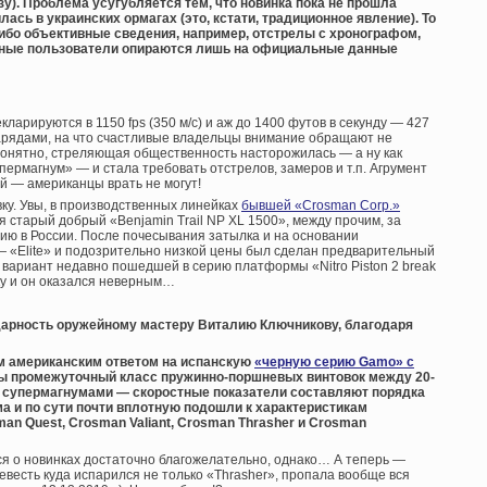
зу). Проблема усугубляется тем, что новинка пока не прошла
ась в украинских ормагах (это, кстати, традиционное явление). То
либо объективные сведения, например, отстрелы с хронографом,
нные пользователи опираются лишь на официальные данные
ларируются в 1150 fps (350 м/с) и аж до 1400 футов в секунду — 427
нарядами, на что счастливые владельцы внимание обращают не
Понятно, стреляющая общественность насторожилась — а ну как
ермагнум» — и стала требовать отстрелов, замеров и т.п. Агрумент
 — американцы врать не могут!
ку. Увы, в производственных линейках
бывшей «Crosman Corp.»
 старый добрый «Benjamin Trail NP XL 1500», между прочим, за
ию в России. После почесывания затылка и на основании
— «Elite» и подозрительно низкой цены был сделан предварительный
 вариант недавно пошедшей в серию платформы «Nitro Piston 2 break
ерку и он оказался неверным…
дарность оружейному мастеру Виталию Ключникову, благодаря
ым американским ответом на испанскую
«черную серию Gamo» с
к бы промежуточный класс пружинно-поршневых винтовок между 20-
супермагнумами — скоростные показатели составляют порядка
а и по сути почти вплотную подошли к характеристикам
man Quest, Crosman Valiant, Crosman Thrasher и Crosman
я о новинках достаточно благожелательно, однако… А теперь —
весть куда испарился не только «Thrasher», пропала вообще вся