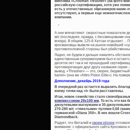
винтовка «Crosman Thrasher» (на фото вни
российскую сертификацию, хотя уже появил
есть у отечественных эйрганнеров какие-
отсутствуют, а первые еще немногочисле
компании.
А они впечатляют: скоростные показатели дек
м/с (последнее, правда, с бессвинцовыми с
всегда). В общем, 125-й Хатсан отдыхает… 
кросмановцы вывели на рынок новейший «суп
противоположной стороны был убийственный
Ладно, не будем и дальше накалять обстанов
единственным супермагнумом был и остается
десяток лет так и не прошедший сертификац
противоречащих друг другу названия серии 
вывод: «Thrasher» — это, скорее, бюджетный
barrel» (она же «Nitro Piston Elite»). На пов
Дополнение, декабрь 2019 года
В очередной раз остается выразить благо
коему точки над «I» были расставлены.
Итак, новое семейство стало своеобразн
компрессором 29х100 мм
. То есть это ка
джоулевыми магнумами и 30-джоулевыми 
270-280 м/с «тяжелыми» пулями 0,68 грамм
германской «Diana 350». В нее вошли Cros
Diamondback.
Радует, что Виталий в
своем обзоре
отозвалс
внимание: с официального сайта Кросмана не