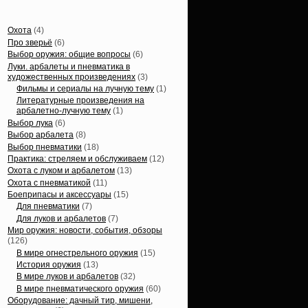
Статьи, обзоры
Охота
(4)
Про зверьё
(6)
Выбор оружия: общие вопросы
(6)
Луки. арбалеты и пневматика в
художественных произведениях
(3)
Фильмы и сериалы на лучную тему
(1)
Литературные произведения на
арбалетно-лучную тему
(1)
Выбор лука
(6)
Выбор арбалета
(8)
Выбор пневматики
(18)
Практика: стреляем и обслуживаем
(12)
Охота с луком и арбалетом
(13)
Охота с пневматикой
(11)
Боеприпасы и аксессуары
(15)
Для пневматики
(7)
Для луков и арбалетов
(7)
Мир оружия: новости, события, обзоры
(126)
В мире огнестрельного оружия
(15)
История оружия
(13)
В мире луков и арбалетов
(32)
В мире пневматического оружия
(60)
Оборудование: дачный тир, мишени,