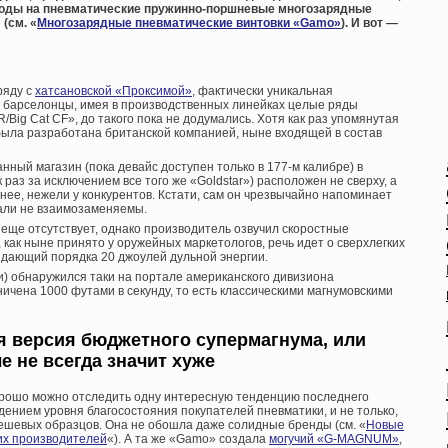
оды на пневматические пружинно-поршневые многозарядные
(см. «
Многозарядные пневматические винтовки «Gamo»
). И вот —
ряду с
хатсановской «Проксимой»
, фактически уникальная
е барселонцы, имея в производственных линейках целые ряды
Big Cat CF», до такого пока не додумались. Хотя как раз упомянутая
 была разработана британской компанией, ныне входящей в состав
ный магазин (пока девайс доступен только в 177-м калибре) в
 раз за исключением все того же «Goldstar») расположен не сверху, а
тнее, нежели у конкурентов. Кстати, сам он чрезвычайно напоминает
тали не взаимозаменяемы.
еще отсутствует, однако производитель озвучил скоростные
о, как ныне принято у оружейных маркетологов, речь идет о сверхлегких
ыдающий порядка 20 джоулей дульной энергии.
ии) обнаружился таки на портале американского дивизиона
ничена 1000 футами в секунду, то есть классическими магнумовскими
я версия бюджетного супермагнума, или
 не всегда значит хуже
хорошо можно отследить одну интересную тенденцию последнего
дением уровня благосостояния покупателей пневматики, и не только,
 дешевых образцов. Она не обошла даже солидные бренды (см. «
Новые
их производителей
«). А та же «Gamo» создала
могучий «G-MAGNUM»
,