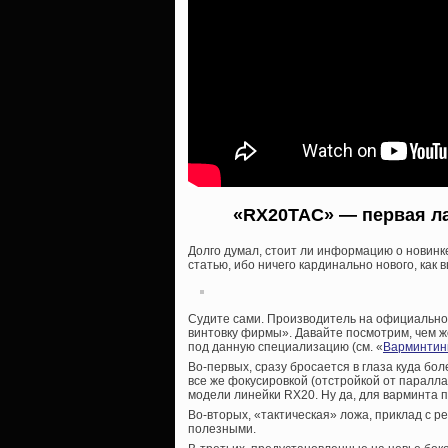
«RX20TAC» — первая лас
Долго думал, стоит ли информацию о новинк
статью, ибо ничего кардинально нового, как 
Судите сами. Производитель на официальном
винтовку фирмы». Давайте посмотрим, чем ж
под данную специализацию (см. «
Варминтинг
Во-первых, сразу бросается в глаза куда бо
все же фокусировкой (отстройкой от паралла
модели линейки RX20. Ну да, для варминта 
Во-вторых, «тактическая» ложа, приклад с 
полезными.