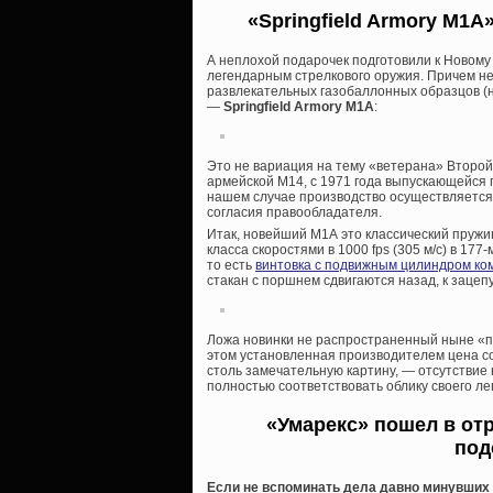
«Springfield Armory M1
А неплохой подарочек подготовили к Новому
легендарным стрелкового оружия. Причем не
развлекательных газобаллонных образцов (н
—
Springfield Armory M1A
:
Это не вариация на тему «ветерана» Второй
армейской М14, с 1971 года выпускающейся п
нашем случае производство осуществляетс
согласия правообладателя.
Итак, новейший М1А это классический пруж
класса скоростями в 1000 fps (305 м/с) в 177
то есть
винтовка с подвижным цилиндром ко
стакан с поршнем сдвигаются назад, к зацепу
Ложа новинки не распространенный ныне «пла
этом установленная производителем цена со
столь замечательную картину, — отсутствие 
полностью соответствовать облику своего ле
«Умарекс» пошел в от
под
Если не вспоминать дела давно минувших д