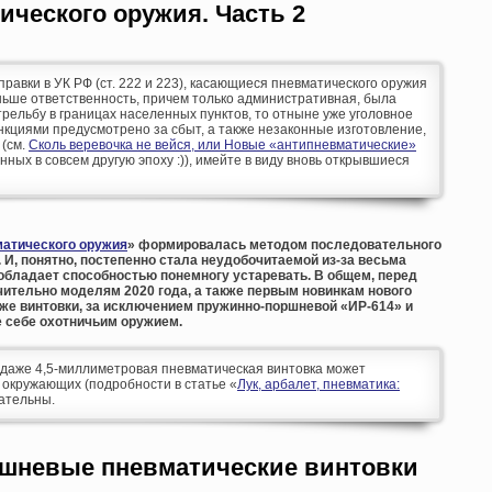
ческого оружия. Часть 2
оправки в УК РФ (ст. 222 и 223), касающиеся пневматического оружия
аньше ответственность, причем только административная, была
рельбу в границах населенных пунктов, то отныне уже уголовное
кциями предусмотрено за сбыт, а также незаконные изготовление,
 (см.
Сколь веревочка не вейся, или Новые «антипневматические»
анных в совсем другую эпоху :)), имейте в виду вновь открывшиеся
атического оружия
» формировалась методом последовательного
 И, понятно, постепенно стала неудобочитаемой из-за весьма
обладает способностью понемногу устаревать. В общем, перед
ительно моделям 2020 года, а также первым новинкам нового
иже винтовки, за исключением пружинно-поршневой «ИР-614» и
 себе охотничьим оружием.
аже 4,5-миллиметровая пневматическая винтовка может
 окружающих (подробности в статье «
Лук, арбалет, пневматика:
мательны.
шневые пневматические винтовки