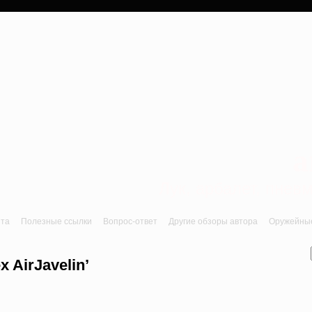
a
Лук, арбалет, пне
йта
Полезные ссылки
Вопрос-ответ
Другие обзоры автора
Оружейные 
 AirJavelin’