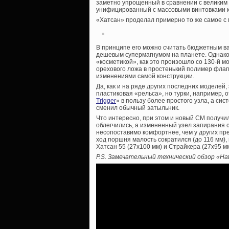
заметно упрощенный в сравнении с великим 
унифицированный с массовыми винтовками 
«Хатсан» проделал примерно то же самое с
В принципе его можно считать бюджетным 
дешевым супермагнумом на планете. Однако
«косметикой», как это произошло со 130-й 
орехового ложа в простенький полимер флаг
изменениями самой конструкции.
Да, как и на ряде других последних моделей
пластиковая «рельса», но турки, например, 
Trigger
» в пользу более простого узла, а си
сменил обычный затыльник.
Что интересно, при этом и новый СМ получил
облегчились, а измененный узел запирания 
несопоставимо комфортнее, чем у других пре
ход поршня малость сократился (до 116 мм), 
Хатсан 55 (27х100 мм) и Страйкера (27х95 м
P.S. Замечательный технический обзор «Hat