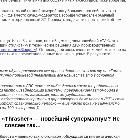
вые рельсы Пикатинни для сошек и иных аксессуаров. Тоже вроде как
ополнительной нижней камерой, как у большинства собратьев по
ic», где вместо саунд-модератора вообще установлен обычный
ник, интегрированный S2. Правда, отвод части газов в некий объем
лицо. И все бы хорошо, но в общем и целом новейший «ТАК» это
вший стилистику и технические решения двух производственных
 винтовки «Stoeger»
). От последней здесь очень похожий, хотя и не на
я оптика и предустановленные планки на цевье. В результате
 ныне идут практически все производители, включая ту же «Гамо»
пружинно-поршневой пневматики все новшества это в основном
е автомашин с ДВС тоже не наблюдается каких-то радикальных
тся чисто дизайнерскими изысками, превращением автомобиля в
 экологическими заскоками, только ухудшающими
ая «быстрорастворимое» и царапающееся даже ногтем ЛКП кузова.
бстоят сравнительно неплохо — еще никто пока не задумался о
на 100 выстрелов :)).
: «Thrasher» — новейший супермагнум? Не
совсем так…
бществ живенько так, с огоньком, обсуждается пневматическая