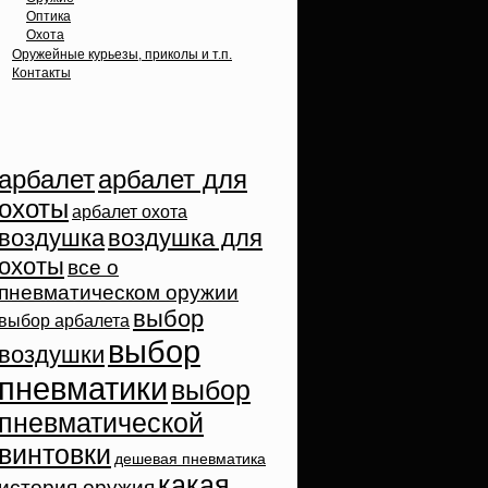
Оптика
Охота
Оружейные курьезы, приколы и т.п.
Контакты
Облако тэгов
арбалет
арбалет для
охоты
арбалет охота
воздушка
воздушка для
охоты
все о
пневматическом оружии
выбор
выбор арбалета
выбор
воздушки
пневматики
выбор
пневматической
винтовки
дешевая пневматика
какая
история оружия