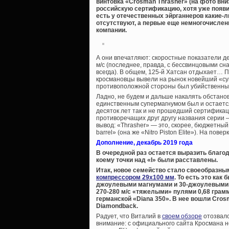
винтовка «Crosman Thrasher» (на фото вни
российскую сертификацию, хотя уже появил
есть у отечественных эйрганнеров какие-
отсутствуют, а первые еще немногочисле
компании.
А они впечатляют: скоростные показатели дек
м/с (последнее, правда, с бессвинцовыми с
всегда). В общем, 125-й Хатсан отдыхает… 
кросмановцы вывели на рынок новейший «суп
противоположной стороны был убийственный
Ладно, не будем и дальше накалять обстанов
единственным супермагнумом был и остается
десяток лет так и не прошедший сертификац
противоречащих друг другу названия серии 
вывод: «Thrasher» — это, скорее, бюджетный
barrel» (она же «Nitro Piston Elite»). На пов
Дополнение, декабрь 2019 года
В очередной раз остается выразить благо
коему точки над «I» были расставлены.
Итак, новое семейство стало своеобразн
компрессором 29х100 мм
. То есть это ка
джоулевыми магнумами и 30-джоулевыми 
270-280 м/с «тяжелыми» пулями 0,68 грамм
германской «Diana 350». В нее вошли Cros
Diamondback.
Радует, что Виталий в
своем обзоре
отозвалс
внимание: с официального сайта Кросмана не