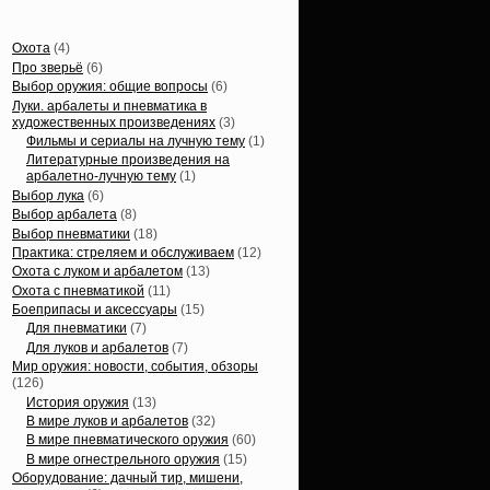
Статьи, обзоры
Охота
(4)
Про зверьё
(6)
Выбор оружия: общие вопросы
(6)
Луки. арбалеты и пневматика в
художественных произведениях
(3)
Фильмы и сериалы на лучную тему
(1)
Литературные произведения на
арбалетно-лучную тему
(1)
Выбор лука
(6)
Выбор арбалета
(8)
Выбор пневматики
(18)
Практика: стреляем и обслуживаем
(12)
Охота с луком и арбалетом
(13)
Охота с пневматикой
(11)
Боеприпасы и аксессуары
(15)
Для пневматики
(7)
Для луков и арбалетов
(7)
Мир оружия: новости, события, обзоры
(126)
История оружия
(13)
В мире луков и арбалетов
(32)
В мире пневматического оружия
(60)
В мире огнестрельного оружия
(15)
Оборудование: дачный тир, мишени,