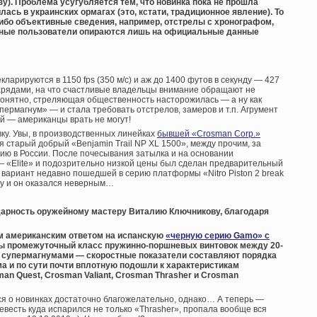
зу). Проблема усугубляется тем, что новинка пока не прошла
ась в украинских ормагах (это, кстати, традиционное явление). То
либо объективные сведения, например, отстрелы с хронографом,
нные пользователи опираются лишь на официальные данные
ларируются в 1150 fps (350 м/с) и аж до 1400 футов в секунду — 427
нарядами, на что счастливые владельцы внимание обращают не
Понятно, стреляющая общественность насторожилась — а ну как
ермагнум» — и стала требовать отстрелов, замеров и т.п. Агрумент
 — американцы врать не могут!
ку. Увы, в производственных линейках
бывшей «Crosman Corp.»
 старый добрый «Benjamin Trail NP XL 1500», между прочим, за
ию в России. После почесывания затылка и на основании
— «Elite» и подозрительно низкой цены был сделан предварительный
 вариант недавно пошедшей в серию платформы «Nitro Piston 2 break
ерку и он оказался неверным…
дарность оружейному мастеру Виталию Ключникову, благодаря
ым американским ответом на испанскую
«черную серию Gamo» с
к бы промежуточный класс пружинно-поршневых винтовок между 20-
супермагнумами — скоростные показатели составляют порядка
а и по сути почти вплотную подошли к характеристикам
man Quest, Crosman Valiant, Crosman Thrasher и Crosman
я о новинках достаточно благожелательно, однако… А теперь —
весть куда испарился не только «Thrasher», пропала вообще вся