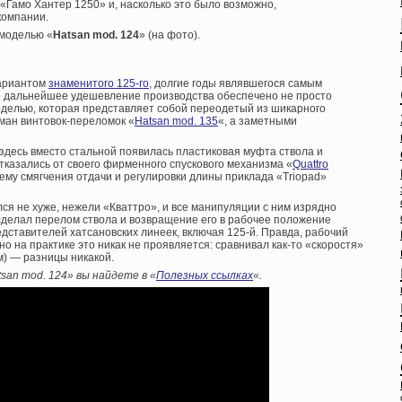
«Гамо Хантер 1250» и, насколько это было возможно,
компании.
 моделью «
Hatsan mod. 124
» (на фото).
вариантом
знаменитого 125-го
, долгие годы являвшегося самым
 дальнейшее удешевление производства обеспечено не просто
моделью, которая представляет собой переодетый из шикарного
ман винтовок-переломок «
Hatsan mod. 135
«, а заметными
, здесь вместо стальной появилась пластиковая муфта ствола и
отказались от своего фирменного спускового механизма «
Quattro
стему смягчения отдачи и регулировки длины приклада «Triopad»
ся не хуже, нежели «Кваттро», и все манипуляции с ним изрядно
сделал перелом ствола и возвращение его в рабочее положение
дставителей хатсановских линеек, включая 125-й. Правда, рабочий
но на практике это никак не проявляется: сравнивал как-то «скоростя»
м) — разницы никакой.
san mod. 124» вы найдете в «
Полезных ссылках
«.