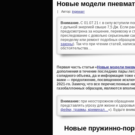
Новые модели пневмати
|
Автор:
ingewarr
Внимание.
С 01.07.21 г. в силу вступили п
с дульной энергией свыше 7,5 Дж. Если р
предусмотрена за ношение, перевозку и ст
преследование с довольно серьезными сан
переделку или ремонт подобных образцов
законы
). Так что при чтении статей, напис
обстоятельства…
Первая часть статьи «
Новые модели пневм
дополнения в течение последних пары лет.
солидного объема, да и информация тоже 
вами — продолжение, посвященное исключ
2021-го. Замечу, что все перечисленные н
газобаллонных образцов, являются вполне
Внимание:
при неосторожном обращении д
представлять угрозу для жизни и здоровья
фейки, травмы, криминал…
«). Будьте вни
Новые пружинно-пор