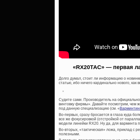
«RX20TAC» — первая лас
Долго думал, стоит ли информацию о новинк
статью, ибо ничего кардинально нового, как 
Судите сами. Производитель на официальном
винтовку фирмы». Давайте посмотрим, чем ж
под данную специализацию (см. «
Варминтинг
Во-первых, сразу бросается в глаза куда бо
все же фокусировкой (отстройкой от паралла
модели линейки RX20. Ну да, для варминта 
Во-вторых, «тактическая» ложа, приклад с 
полезными.