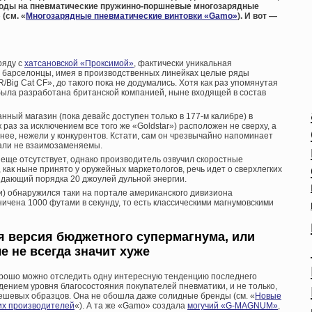
оды на пневматические пружинно-поршневые многозарядные
(см. «
Многозарядные пневматические винтовки «Gamo»
). И вот —
ряду с
хатсановской «Проксимой»
, фактически уникальная
е барселонцы, имея в производственных линейках целые ряды
Big Cat CF», до такого пока не додумались. Хотя как раз упомянутая
 была разработана британской компанией, ныне входящей в состав
ный магазин (пока девайс доступен только в 177-м калибре) в
 раз за исключением все того же «Goldstar») расположен не сверху, а
тнее, нежели у конкурентов. Кстати, сам он чрезвычайно напоминает
тали не взаимозаменяемы.
еще отсутствует, однако производитель озвучил скоростные
о, как ныне принято у оружейных маркетологов, речь идет о сверхлегких
ыдающий порядка 20 джоулей дульной энергии.
ии) обнаружился таки на портале американского дивизиона
ничена 1000 футами в секунду, то есть классическими магнумовскими
я версия бюджетного супермагнума, или
 не всегда значит хуже
хорошо можно отследить одну интересную тенденцию последнего
дением уровня благосостояния покупателей пневматики, и не только,
 дешевых образцов. Она не обошла даже солидные бренды (см. «
Новые
их производителей
«). А та же «Gamo» создала
могучий «G-MAGNUM»
,