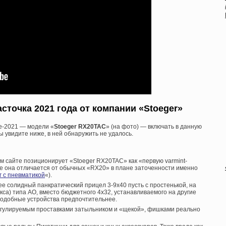
точка 2021 года от компании «Stoeger»
е-2021 — модели «
Stoeger RX20TAC
» (на фото) — включать в данную
вы увидите ниже, в ней обнаружить не удалось.
 сайте позиционирует «Stoeger RX20TAC» как «первую varmint-
е она отличается от обычных «RX20» в плане заточенности именно
 с пневматикой
«).
лее солидный панкратический прицел 3-9х40 пусть с простенькой, на
кса) типа АО, вместо бюджетного 4х32, устанавливаемого на другие
подобные устройства предпочтительнее.
регулируемым проставками затыльником и «щекой», фишками реально