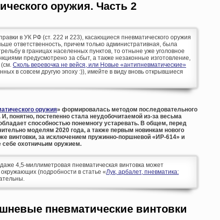
ческого оружия. Часть 2
оправки в УК РФ (ст. 222 и 223), касающиеся пневматического оружия
аньше ответственность, причем только административная, была
рельбу в границах населенных пунктов, то отныне уже уголовное
кциями предусмотрено за сбыт, а также незаконные изготовление,
 (см.
Сколь веревочка не вейся, или Новые «антипневматические»
анных в совсем другую эпоху :)), имейте в виду вновь открывшиеся
атического оружия
» формировалась методом последовательного
 И, понятно, постепенно стала неудобочитаемой из-за весьма
обладает способностью понемногу устаревать. В общем, перед
ительно моделям 2020 года, а также первым новинкам нового
иже винтовки, за исключением пружинно-поршневой «ИР-614» и
 себе охотничьим оружием.
аже 4,5-миллиметровая пневматическая винтовка может
 окружающих (подробности в статье «
Лук, арбалет, пневматика:
мательны.
шневые пневматические винтовки