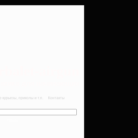
rbalet-airgun
вматика для начинающих
курьезы, приколы и т.п.
Контакты