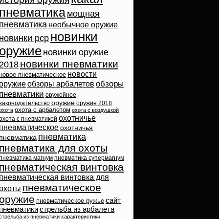
пневматика
мощная
пневматика
необычное оружие
новинки
новинки pcp
оружие
новинки оружие
новинки пневматики
2018
новости
новое пневматическое
обзоры
оружие
обзоры арбалетов
пневматики
оружейное
оружие
законодательство
оружие 2018
охота с арбалетом
охота
охота с воздушкой
охотничье
охота с пневматикой
пневматическое
охотничья
пневматика
пневматика
пневматика для охоты
пневматика магнум
пневматика супермагнум
пневматическая винтовка
пневматическая винтовка для
пневматическое
охоты
оружие
сайт
пневматическое ружье
пневматики
стрельба из арбалета
стрельба из пневматики
характеристики