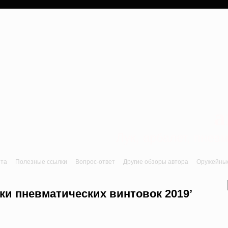
a
Лук, арбалет, пне
йта
Полезные ссылки
Вопрос-ответ
Другие обзоры автора
Оружейные 
ки пневматических винтовок 2019’