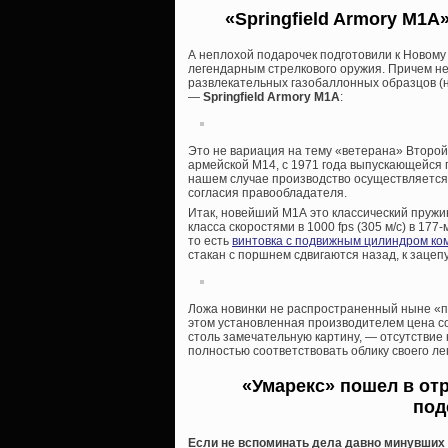
«Springfield Armory M1
А неплохой подарочек подготовили к Новому
легендарным стрелкового оружия. Причем не
развлекательных газобаллонных образцов (н
—
Springfield Armory M1A
:
Это не вариация на тему «ветерана» Второй
армейской М14, с 1971 года выпускающейся п
нашем случае производство осуществляетс
согласия правообладателя.
Итак, новейший М1А это классический пруж
класса скоростями в 1000 fps (305 м/с) в 177
то есть
винтовка с подвижным цилиндром ко
стакан с поршнем сдвигаются назад, к зацепу
Ложа новинки не распространенный ныне «пла
этом установленная производителем цена со
столь замечательную картину, — отсутствие 
полностью соответствовать облику своего ле
«Умарекс» пошел в от
под
Если не вспоминать дела давно минувших д