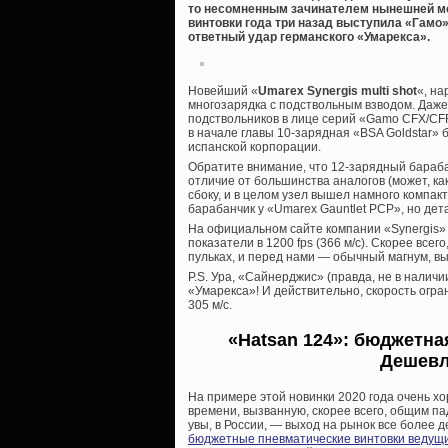
то несомненным зачинателем нынешней м
винтовки года три назад выступила «Гамо» 
ответный удар германского «Умарекса».
Новейший «
Umarex Synergis multi shot
«, на
многозарядка с подствольным взводом. Даж
подствольников в лице серий «Gamo CFX/CFR/
в начале главы 10-зарядная «BSA Goldstar»
испанской корпорации.
Обратите внимание, что 12-зарядный барабан
отличие от большинства аналогов (может, как
сбоку, и в целом узел вышел намного компак
барабанчик у «Umarex Gauntlet PCP», но де
На официальном сайте компании «Synergis» 
показатели в 1200 fps (366 м/с). Скорее всег
пульках, и перед нами — обычный магнум, в
P.S. Ура, «Сайнерджис» (правда, не в налич
«Умарекса»! И действительно, скорость огра
305 м/с.
«Hatsan 124»: бюджетна
Дешевле
На примере этой новинки 2020 года очень 
времени, вызванную, скорее всего, общим па
увы, в России, — выход на рынок все более
бюджетные пневматические винтовки ведущ