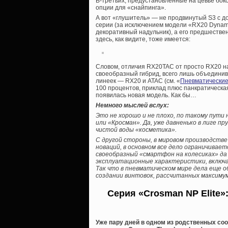
В-третьих, предустановленные на цевье боко
опции для «снайпинга».
А вот «глушитель» — не продвинутый S3 с д
серии (за исключением модели «RX20 Dynam
декоративный надульник), а его предшествен
здесь, как видите, тоже имеется:
Словом, отличия RX20TAC от просто RX20 на
своеобразный гибрид, всего лишь объедини
линеек — RX20 и ATAC (см. «
Пневматические
100 процентов, приклад плюс панкратическа
появилась новая модель. Как бы…
Немного мыслей вслух:
Это не хорошо и не плохо, по такому пути
или «Кросман». Да, уже давненько в лиге 
чистой воды «косметика».
С другой стороны, в мировом производств
новаций, в основном все дело ограничивае
своеобразный «смартфон на колесиках» да
эксплуатационные характеристики, включ
Так что в пневматическом мире дела еще о
создании винтовок, рассчитанных максимум 
Серия «Crosman NP Elite»
Уже пару дней в одном из родственных соо