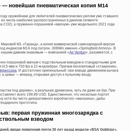
A» — новейшая п
невматическая копия М14
 году оружейники для любителей пневматических реплик уже ставшего
 из числа наиболее распространенных в данном сегменте
а СО2), а пружинно-поршневой «магнум» уже модельного 2021 года
 Мировой М1 «Гаранд», а копия коммерческой самозарядной версии
од индексом М1А под патрон .308Win именно «Springfield Armory». В
я нашим давним знакомым — компанией «
Air Venturi
«, разумеется, с
инно-поршневой магнум с подствольным взводом и стандартными для
-м (4,5 мм) и 750 fps в 22-м калибрах. Причем бесклиповый «стаканник»,
мпрессора
. И достаточно оригинальный: при взводе движением рычага
, а цевье — вперед, открывая доступ к пульному входу.
стик под дерево», а реальная древесина, чуть ли даже не бук. При
ставляет всего 199,99 USD. Единственное, что несколько портит
ну хотя бы чисто декоративного коробчатого «магазина», дабы
гендарного прототипа.
рыв: первая пружинная многозарядка с
ствольным взводом
ней, вроде появления почти 30 лет назад модели «BSA Goldstar»,