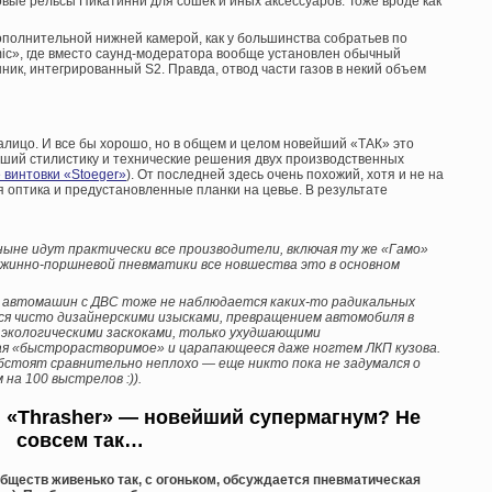
вые рельсы Пикатинни для сошек и иных аксессуаров. Тоже вроде как
ополнительной нижней камерой, как у большинства собратьев по
ic», где вместо саунд-модератора вообще установлен обычный
ник, интегрированный S2. Правда, отвод части газов в некий объем
лицо. И все бы хорошо, но в общем и целом новейший «ТАК» это
вший стилистику и технические решения двух производственных
 винтовки «Stoeger»
). От последней здесь очень похожий, хотя и не на
я оптика и предустановленные планки на цевье. В результате
 ныне идут практически все производители, включая ту же «Гамо»
пружинно-поршневой пневматики все новшества это в основном
е автомашин с ДВС тоже не наблюдается каких-то радикальных
тся чисто дизайнерскими изысками, превращением автомобиля в
 экологическими заскоками, только ухудшающими
ая «быстрорастворимое» и царапающееся даже ногтем ЛКП кузова.
бстоят сравнительно неплохо — еще никто пока не задумался о
на 100 выстрелов :)).
: «Thrasher» — новейший супермагнум? Не
совсем так…
бществ живенько так, с огоньком, обсуждается пневматическая