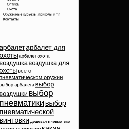
Оптика
Охота
Оружейные курьезы, приколы и т.п.
Контакты
Облако тэгов
арбалет
арбалет для
охоты
арбалет охота
воздушка
воздушка для
охоты
все о
пневматическом оружии
выбор
выбор арбалета
выбор
воздушки
пневматики
выбор
пневматической
винтовки
дешевая пневматика
какая
история оружия