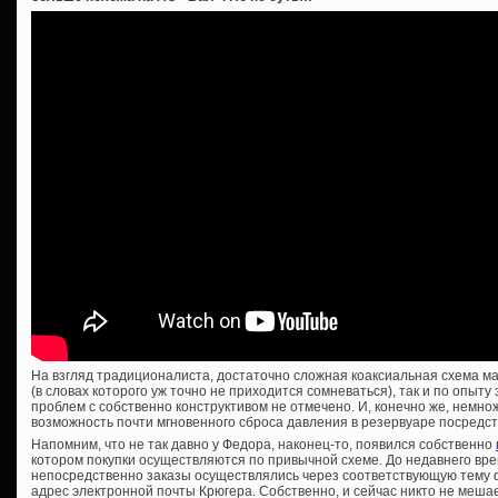
На взгляд традиционалиста, достаточно сложная коаксиальная схема мал
(в словах которого уж точно не приходится сомневаться), так и по опыту
проблем с собственно конструктивом не отмечено. И, конечно же, немн
возможность почти мгновенного сброса давления в резервуаре посредс
Напомним, что не так давно у Федора, наконец-то, появился собственно
котором покупки осуществляются по привычной схеме. До недавнего вре
непосредственно заказы осуществлялись через соответствующую тему 
адрес электронной почты Крюгера. Собственно, и сейчас никто не мешае