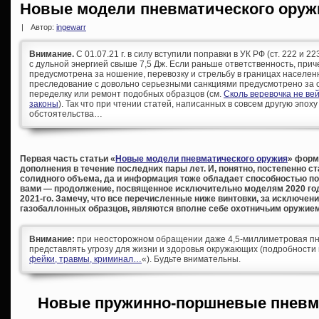
Новые модели пневматического оружи
|
Автор:
ingewarr
Внимание.
С 01.07.21 г. в силу вступили поправки в УК РФ (ст. 222 и 
с дульной энергией свыше 7,5 Дж. Если раньше ответственность, при
предусмотрена за ношение, перевозку и стрельбу в границах населен
преследование с довольно серьезными санкциями предусмотрено за с
переделку или ремонт подобных образцов (см.
Сколь веревочка не ве
законы
). Так что при чтении статей, написанных в совсем другую эпоху
обстоятельства…
Первая часть статьи «
Новые модели пневматического оружия
» форм
дополнения в течение последних пары лет. И, понятно, постепенно с
солидного объема, да и информация тоже обладает способностью по
вами — продолжение, посвященное исключительно моделям 2020 год
2021-го. Замечу, что все перечисленные ниже винтовки, за исключе
газобаллонных образцов, являются вполне себе охотничьим оружием
Внимание:
при неосторожном обращении даже 4,5-миллиметровая пн
представлять угрозу для жизни и здоровья окружающих (подробности 
фейки, травмы, криминал…
«). Будьте внимательны.
Новые пружинно-поршневые пневм