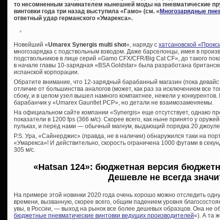
то несомненным зачинателем нынешней моды на пневматические п
винтовки года три назад выступила «Гамо» (см. «
Многозарядные пне
ответный удар германского «Умарекса».
Новейший «
Umarex Synergis multi shot
«, наряду с
хатсановской «Прокс
многозарядка с подствольным взводом. Даже барселонцы, имея в прои
подствольников в лице серий «Gamo CFX/CFR/Big Cat CF», до такого пок
в начале главы 10-зарядная «BSA Goldstar» была разработана британск
испанской корпорации.
Обратите внимание, что 12-зарядный барабанный магазин (пока девайс д
отличие от большинства аналогов (может, как раз за исключением все тог
сбоку, и в целом узел вышел намного компактнее, нежели у конкурентов
барабанчик у «Umarex Gauntlet PCP», но детали не взаимозаменяемы.
На официальном сайте компании «Synergis» еще отсутствует, однако п
показатели в 1200 fps (366 м/с). Скорее всего, как ныне принято у оруже
пульках, и перед нами — обычный магнум, выдающий порядка 20 джоуле
P.S. Ура, «Сайнерджис» (правда, не в наличии) обнаружился таки на по
«Умарекса»! И действительно, скорость ограничена 1000 футами в секун
305 м/с.
«Hatsan 124»: бюджетная версия бюджетн
Дешевле не всегда значи
На примере этой новинки 2020 года очень хорошо можно отследить одн
времени, вызванную, скорее всего, общим падением уровня благосостоян
увы, в России, — выход на рынок все более дешевых образцов. Она не 
бюджетные пневматические винтовки ведущих производителей
«). А та