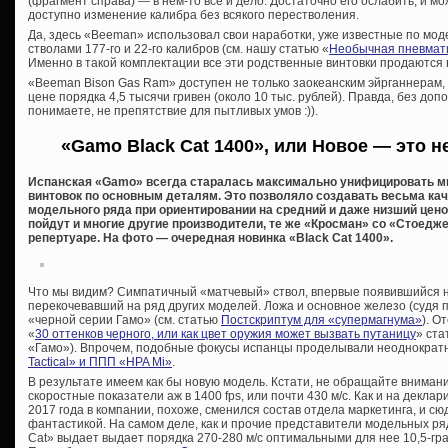
(фрагмент справа) — в нем-то все и дело. Достаточно его ослабить, и мо
доступно изменение калибра без всякого перестволения.
Да, здесь «Beeman» использовал свои наработки, уже известные по мо
стволами 177-го и 22-го калибров (см. нашу статью «
Необычная пневматик
Именно в такой комплектации все эти родственные винтовки продаются
«Beeman Bison Gas Ram» доступен не только заокеанским эйрганнерам, 
цене порядка 4,5 тысячи гривен (около 10 тыс. рублей). Правда, без допо
понимаете, не препятствие для пытливых умов :)).
«Gamo Black Cat 1400», или Новое — это н
Испанская «Gamo» всегда старалась максимально унифицировать 
винтовок по основным деталям. Это позволяло создавать весьма ка
модельного ряда при ориентировании на средний и даже низший цено
пойдут и многие другие производители, те же «Кросман» со «Стоедж
репертуаре. На фото — очередная новинка «Black Cat 1400».
Что мы видим? Симпатичный «матчевый» ствол, впервые появившийся н
перекочевавший на ряд других моделей. Ложа и основное железо (судя 
«черной серии Гамо» (см. статью
Постскриптум для «супермагнума»
). О
«
30 оттенков черного, или как цвет оружия может вызвать путаницу
» ста
«Гамо»). Впрочем, подобные фокусы испанцы проделывали неоднократн
Tactical» и ППП «HPA Mi»
.
В результате имеем как бы новую модель. Кстати, не обращайте внима
скоростные показатели аж в 1400 fps, или почти 430 м/с. Как и на декл
2017 года в компании, похоже, сменился состав отдела маркетинга, и 
фантастикой. На самом деле, как и прочие представители модельных ря
Cat» выдает выдает порядка 270-280 м/с оптимальными для нее 10,5-гра