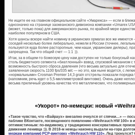
Не ищите ее на главном официальном сайте «Умарекса» — если в ближай
однозначно на странице заокеанского дивизиона компании «Umarex USA, 
(может, только пока) для американского рынка, по крайней мере единств
наиболее популярном в США.
Хотя шансы вскоре найти новинку в украинских ормагах все же имеются
соседей несколько более либерально, нежели в России (точнее, легальн
пользуются куда более расторопные, чем наши, украинские дилеры), пра
запрещена. Так что общий счет — 1:1 :)).
Итак, за в общем-то божескую цену нам доступен не только бонусный на
столь бюджетного сегмента «биатлонный» взвод, спусковой механизм с
возможность быстрого сброса давления (что весьма актуально для отече
заявленная скорость 1100 fps/335 м/с — но это, как ныне водится, с лег
«нормальными» Crosman Premier 14,3 grain отстрелы показали порядка 9
(напомним, речь идет о 5,5-миллиметровой винтовке). Очень даже непло
весьма приличный уровень качества что металлических, что полимерны
«Укорот» по-немецки: новый «Weihr
«Такое чувство, что «Вайраух» внезапно очнулся от спячки…» — посы
паблике ВКонтакте, посвященного появлению «Weihrauch HW 100» в 
оптимистичным: по-видимому, у традиционно консервативных произ
движения ленивца :)). В 2018-м немцы наконец выдали на-гора дол
меркам компании) PCP-винтовку «Weihrauch HW 110»
. Лед тронулся? 