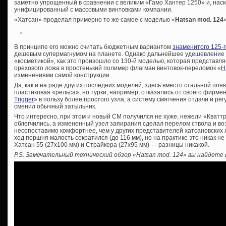
заметно упрощенный в сравнении с великим «Гамо Хантер 1250» и, наск
унифицированный с массовыми винтовками компании.
«Хатсан» проделал примерно то же самое с моделью «
Hatsan mod. 124
В принципе его можно считать бюджетным вариантом
знаменитого 125-г
дешевым супермагнумом на планете. Однако дальнейшее удешевление 
«косметикой», как это произошло со 130-й моделью, которая представл
орехового ложа в простенький полимер флагман винтовок-переломок «
H
изменениями самой конструкции.
Да, как и на ряде других последних моделей, здесь вместо стальной поя
пластиковая «рельса», но турки, например, отказались от своего фирме
Trigger
» в пользу более простого узла, а систему смягчения отдачи и ре
сменил обычный затыльник.
Что интересно, при этом и новый СМ получился не хуже, нежели «Кваттр
облегчились, а измененный узел запирания сделал перелом ствола и в
несопоставимо комфортнее, чем у других представителей хатсановских л
ход поршня малость сократился (до 116 мм), но на практике это никак не
Хатсан 55 (27х100 мм) и Страйкера (27х95 мм) — разницы никакой.
P.S. Замечательный технический обзор «Hatsan mod. 124» вы найдете 