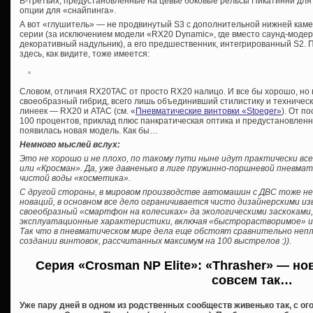
В-третьих, предустановленные на цевье боковые рельсы Пикатинни для 
опции для «снайпинга».
А вот «глушитель» — не продвинутый S3 с дополнительной нижней камер
серии (за исключением модели «RX20 Dynamic», где вместо саунд-мод
декоративный надульник), а его предшественник, интегрированный S2. П
здесь, как видите, тоже имеется:
Словом, отличия RX20TAC от просто RX20 налицо. И все бы хорошо, но
своеобразный гибрид, всего лишь объединивший стилистику и техничес
линеек — RX20 и ATAC (см. «
Пневматические винтовки «Stoeger»
). От п
100 процентов, приклад плюс панкратическая оптика и предустановленн
появилась новая модель. Как бы…
Немного мыслей вслух:
Это не хорошо и не плохо, по такому пути ныне идут практически вс
или «Кросман». Да, уже давненько в лиге пружинно-поршневой пневма
чистой воды «косметика».
С другой стороны, в мировом производстве автомашин с ДВС тоже н
новаций, в основном все дело ограничивается чисто дизайнерскими и
своеобразный «смартфон на колесиках» да экологическими заскокам
эксплуатационные характеристики, включая «быстрорастворимое» и
Так что в пневматическом мире дела еще обстоят сравнительно непл
создании винтовок, рассчитанных максимум на 100 выстрелов :)).
Серия «Crosman NP Elite»: «Thrasher» — н
совсем так…
Уже пару дней в одном из родственных сообществ живенько так, с о