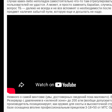
случае каких-либо неполадок самостоятельно что-то там отрегулирова
пользователей не удастся. А может, и просто заменить барабан, случись
вопрос ТБ — далеко не всегда и не все вспомнят о необходимости посл
предмет наличия забытой пули, которую еще и досылать не надо.
Немного о самой винтовке (увы, достоверных сведений пока маловато). Вы
Резервуар с давлением в «зеленой зоне» до 200 атм (вообще допускаетс
производитель позиционирует, как оружие для охоты и высокоточной ст
базе оснащена вполне профессиональным прицелом 3-18×50 от MTC Opt