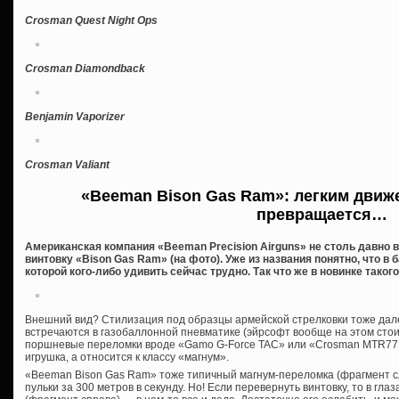
Crosman Quest Night Ops
Crosman Diamondback
Benjamin Vaporizer
Crosman Valiant
«Beeman Bison Gas Ram»: легким движ
превращается…
Американская компания «Beeman Precision Airguns» не столь давн
винтовку «Bison Gas Ram» (на фото). Уже из названия понятно, что в
которой кого-либо удивить сейчас трудно. Так что же в новинке такого
Внешний вид? Стилизация под образцы армейской стрелковки тоже дале
встречаются в газобаллонной пневматике (эйрсофт вообще на этом стои
поршневые переломки вроде «Gamo G-Force TAC» или «Crosman MTR77 
игрушка, а относится к классу «магнум».
«Beeman Bison Gas Ram» тоже типичный магнум-переломка (фрагмент сл
пульки за 300 метров в секунду. Но! Если перевернуть винтовку, то в гла