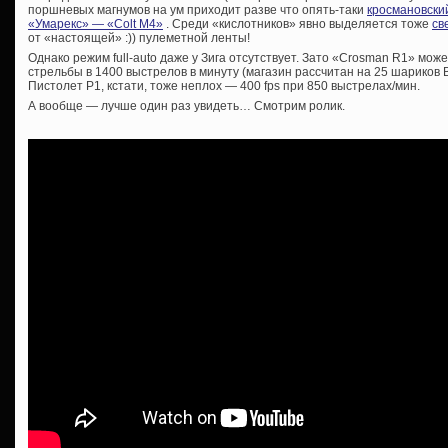
поршневых магнумов на ум приходит разве что опять-таки
кросмановски
«Умарекс» — «Colt M4»
. Среди «кислотников» явно выделяется тоже
св
от «настоящей» :)) пулеметной ленты!
Однако режим full-auto даже у Зига отсутствует. Зато «Crosman R1» мо
стрельбы в 1400 выстрелов в минуту (магазин рассчитан на 25 шариков ВВ
Пистолет Р1, кстати, тоже неплох — 400 fps при 850 выстрелах/мин.
А вообще — лучше один раз увидеть… Смотрим ролик.