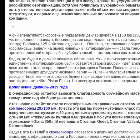
винтовка «Crosman Thrasher» (на фото внизу). Проблема усугубляетс
российскую сертификацию, хотя уже появилась в украинских ормагах (
есть у отечественных эйрганнеров какие-либо объективные сведения
отсутствуют, а первые еще немногочисленные пользователи опира
компании.
А они впечатляют: скоростные показатели декларируются в 1150 fps (350
м/с (последнее, правда, с бессвинцовыми снарядами, на что счастлив
всегда). В общем, 125-й Хатсан отдыхает… Понятно, стреляющая общес
кросмановцы вывели на рынок новейший «супермагнум» — и стала требов
противоположной стороны был убийственный — американцы врать не мо
Ладно, не будем и дальше накалять обстановку. Увы, в производственн
единственным супермагнумом был и остается старый добрый «Benjamin T
десяток лет так и не прошедший сертификацию в России. После почесы
противоречащих друг другу названия серии — «Elite» и подозрительно
вывод: «Thrasher» — это, скорее, бюджетный вариант недавно пошедшей
barrel» (она же «Nitro Piston Elite»). На поверку и он оказался неверным
Дополнение, декабрь 2019 года
В очередной раз остается выразить благодарность оружейному маст
коему точки над «I» были расставлены.
Итак, новое семейство стало своеобразным американским ответом 
компрессором 29х100 мм
. То есть это как бы промежуточный класс 
джоулевыми магнумами и 30-джоулевыми супермагнумами — скорос
270-280 м/с «тяжелыми» пулями 0,68 грамма и по сути почти вплотн
германской «Diana 350». В нее вошли Crosman Quest, Crosman Valiant
Diamondback.
Радует, что Виталий в
своем обзоре
отозвался о новинках достаточно б
внимание: с официального сайта Кросмана невесть куда испарился не т