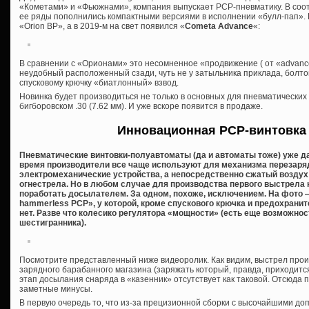
«Кометами» и «Фьюжнами», компания выпускает PCP-пневматику. В соо
ее ряды пополнились компактными версиями в исполнении «булл-пап».
«Orion BP», а в 2019-м на свет появился «
Cometa Advance
«:
В сравнении с «Орионами» это несомненное «продвижение ( от «advanc
неудобный расположенный сзади, чуть не у затыльника приклада, болто
спусковому крючку «биатлонный» взвод.
Новинка будет производиться не только в основных для пневматических ви
бигборовском .30 (7.62 мм). И уже вскоре появится в продаже.
Инновационная PCP-винтовка
Пневматические винтовки-полуавтоматы (да и автоматы тоже) уже да
время производители все чаще используют для механизма перезаряд
электромеханические устройства, а непосредственно сжатый воздух 
огнестрела. Но в любом случае для производства первого выстрела 
поработать досылателем. За одном, похоже, исключением. На фото
hammerless PCP», у которой, кроме спускового крючка и предохраните
нет. Разве что колесико регулятора «мощности» (есть еще возможно
шестигранника).
Посмотрите представленный ниже видеоролик. Как видим, выстрел прои
зарядного барабанного магазина (заряжать который, правда, приходится
этап досылания снаряда в «казенник» отсутствует как таковой. Отсюда 
заметные минусы.
В первую очередь то, что из-за прецизионной сборки с высочайшими д