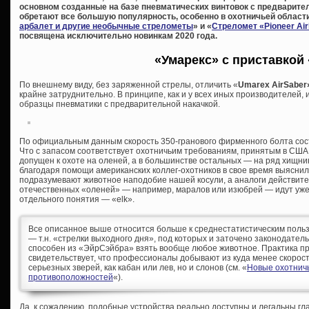
основном созданные на базе пневматических винтовок с предварител
обретают все большую популярность, особенно в охотничьей области
арбалет и другие необычные стрелометы
» и «
Стреломет «Pioneer Ai
посвящена исключительно новинкам 2020 года.
«Умарекс» с приставкой
По внешнему виду, без заряженной стрелы, отличить «
Umarex AirSaber
крайне затруднительно. В принципе, как и у всех иных производителей,
образцы пневматики с предварительной накачкой.
По официальным данным скорость 350-гранового фирменного болта соста
Что с запасом соответствует охотничьим требованиям, принятым в США, 
допущен к охоте на оленей, а в большинстве остальных — на ряд хищни
благодаря помощи американских коллег-охотников в свое время выяснил,
подразумевают животное наподобие нашей косули, а аналоги действит
отечественных «оленей» — например, маралов или изюбрей — идут уже ка
отдельного понятия — «elk».
Все описанное выше относится больше к среднестатистическим поль
— т.н. «стрелки выходного дня», под которых и заточено законодатель
способен из «ЭйрСэйбра» взять вообще любое животное. Практика п
свидетельствует, что профессионалы добывают из куда менее скорост
серьезных зверей, как кабан или лев, но и слонов (см. «
Новые охотничь
противоположностей
«).
Да, к сожалению, подобные устройства реально доступны и легальны гл