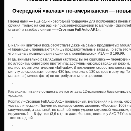
Очередной «калаш» по-американски — новы
Перед нами — еще один новогодний подарочек для поклонников пневмат
оружия, только на сей раз не пружинно-поршневой (о магнуме «Springfie
статьи), а газобаллонный — «
Crosman Full Auto AK1
«:
В наличии винтовка пока отсутствует даже на самых продвинутых глоба
«Пирамиды», принимаются лишь предварительные заказы. То есть это у
что и цена у новинки один в один со спрингфилдской М1А — $ 199,99.
И да, внимательно разглядывая картинку, вы не ошиблись — переводчик
по алгоритму советского прототипа: доступны как самозарядный режим, 
полностью автоматический «full-auto». В последнем скорострельность ш
минуту со скоростью порядка 430 fps, или около 130 метров в секунду. Т
магазина (нижнее фото) не потребуется много времени.
Как видим, питание осуществляется от двух 12-граммовых баллончиков 
«рожок».
Корпус у «Crosman Full Auto AK1» полимерный, внутренняя начинка, как 
«металлическая». Причем по примеру своего древнего «Кросман 1008» в
силуминовой, а стальной, по крайней мере ударно-спусковой механизм, ну
игрушечный — 8 фунтов (3,6 кг), что даже больше, нежели у АКС-74У со
тоже складной: