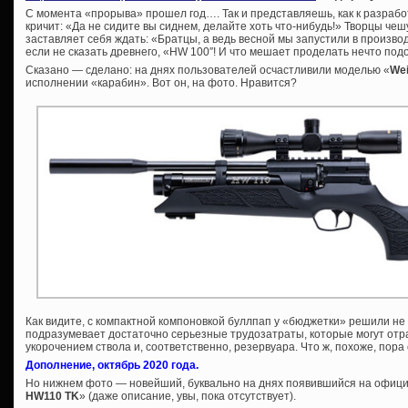
С момента «прорыва» прошел год…. Так и представляешь, как к разраб
кричит: «Да не сидите вы сиднем, делайте хоть что-нибудь!» Творцы чеш
заставляет себя ждать: «Братцы, а ведь весной мы запустили в произво
если не сказать древнего, «HW 100″! И что мешает проделать нечто под
Сказано — сделано: на днях пользователей осчастливили моделью «
Wei
исполнении «карабин». Вот он, на фото. Нравится?
Как видите, с компактной компоновкой буллпап у «бюджетки» решили не
подразумевает достаточно серьезные трудозатраты, которые могут отр
укорочением ствола и, соответственно, резервуара. Что ж, похоже, пор
Дополнение, октябрь 2020 года.
Но нижнем фото — новейший, буквально на днях появившийся на офици
HW110 TK
» (даже описание, увы, пока отсутствует).