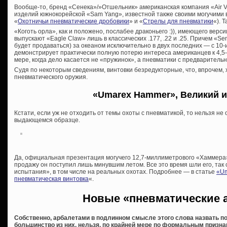
Вообще-то, бренд «Сенека»/»Отшельник» американская компания «Air Ve
изделий южнокорейской «Sam Yang», известной также своими могучими в
«
Охотничьи пневматические дробовики
» и «
Стрелы для пневматики
«). 
«Коготь орла», как и положено, послабее драконьего :)), имеющего верси
выпускают «Eagle Claw» лишь в классических .177, .22 и .25. Причем «S
будет продаваться) за океаном исключительно в двух последних — с 10-
демонстрирует практически полную потерю интереса американцев к 4,
мере, когда дело касается не «пружинок», а пневматики с предварительн
Судя по некоторым сведениям, винтовки безредукторные, что, впрочем, 
пневматического оружия.
«Umarex Hammer», Великий и
Кстати, если уж не отходить от темы охоты с пневматикой, то нельзя н
выдающемся образце.
Да, официальная презентация могучего 12,7-миллиметрового «Хаммера»
продажу он поступил лишь минувшим летом. Все это время шли его, так 
испытания», в том числе на реальных охотах. Подробнее — в статье
«Um
пневматическая винтовка
«.
Новые «пневматические 
Собственно, арбалетами в подлинном смысле этого слова назвать п
большинство из них, нельзя, по крайней мере по формальным призна