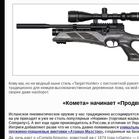
Кому как, но ни модный ныне стиль «Target Hunter» с пистолетной рукоя
традиционно для немцев высококачественная деревянная ложа, на мой вз
скорее даже наоборот.
«Комета» начинает «Прод
Испанское пневматическое оружие у нас традиционно ассоциируется 
на ум приходят и уже не столь популярные «Норики» (торговая марка 
Company»). А вот еще один производитель в России, в отличие от Укр
Интриги добавляют разве что не столь давно появившиеся
уникальн
пружинно-поршневые винтовки «Атаман Маэстро»
, созданные на баз
Да, речь идет о «Cometa Airguns», известной аж с 1874 года («Gamo» — с