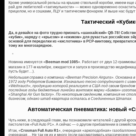
Кроме универсальной рельсы на крышке ствольной коробки, имеем еще а
рай для любителей «тактикульности» — можно одновременно оснастить 
прицелом, но и сошками, ЛЦУ и тактическим фонарем. И выше нас будут 
Тактический «Кубик
Да, в девайсе на фото трудно признать «шанхайский» QB-78! Собстве
«кубик», наряду с «крысом» и «ежиком» для рукастых российских э
основой для переделки из «кислотника» в PCP-винтовку, превратился
тому же многозарядное.
Новинка именуется «
Beeman mod 1085
«. Работает от двух 12-граммовы
магазин в 177-м калибре, ожидается и запуск в производство модификаци
пусть будет…).
Небольшая справка о компании «Beeman Precision Airguns». Основана
1972 году Робертом Биманом. Изначально тесно сотрудничает с изв
«Weihrauch», продукцию которой реализует в США под своим брендом 
последние годы бюджетные линейки винтовок марки «Биман» изгота
«Shanghai Air Gun factory». По некоторым сведениям, компания не ст
бизнесом, однако штаб-квартира осталась в Соединенных Штатах.
Автоматическая пневматика: новый «Cr
Чуть ниже, в следующей главе, мы познакомили читателей с другой кро
пистолетом «Full Auto P1». А сейчас — о другом прибавлении в семейств
Итак, «
Crosman Full Auto R1
«, очередная «аркоподобная» газобаллонна
очередная… Не так уж их и много (если рассматривать классическую пне