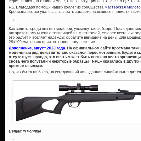
серия «Elite» (по крайней мере, такова ситуация на 13.12.2019 г.). Что эт
P.S. Благодаря помощи наших коллег из сообщества
Мастерская Молото
Кросмана все же удалось разыскать замаскировавшиеся пневматические 
Как видите, среди них нет моделей, упомянутых в обзоре. Последние м
авторитетному мнению товарищей из Мастерской, «скорее всего, очеред
это радует и вселяет надежды: обратите внимание на цены. Для мощны
29х100 мм весьма приятственное предложение.
Дополнение, август 2020 года.
На официальном сайте Кросмана таки по
модельный ряд действительно оказался пересмотренным. Будете см
отсутствует, правда, это опять может быть вызвано чисто организа
снова чего попутали и некоторые образцы «NPE» оказались в других
прямым ссылкам.
Но, как бы то ни было, на сегодняшний день данная линейка выглядит 
Benjamin Ironhide