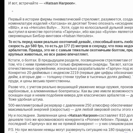
И вот, встречайте — «
Hatsan Harpoon
«.
Первый в истории фирмы пневматический стреломет, разумеется, создан
номенклатуре изделий «Хатсана» их десятки! Точно опознать «исходник
«Blitz», и на «Hercules Bully»… Хотя, судя по колоссальной дульной эне
выступил в качестве прототипа «Гарпуна», ибо как раз «Булли» являетс
сверхмощных БигБор-винтовок «Hatsan Hercules».
То есть перед нами реально охотничий девайс, способный взять люб
скорость до 580 fps, то есть до 177 (!) метров в секунду, что пока 
арбалетов. Правда, это не с самым тяжелым охотничьим болтом, пр
крупных животных, но все равно впечатляет.
Кстати, о болтах. В предыдущем разделе, посвященном стрелометам от 
том, что с ними применяются только фирменные снаряды. Так вот, хатса
отечественные оружейники, изначально разрабатывали «Гарпун» под и
Конкретно 20-дюймовых с индексом 2219 (первые две цифры обозначаю
дюйм, а вторые две — толщину стенки трубки в тысячных долях дюйма).
пруди, и цены весьма приятственны.
Разве что, с учетом реально внушающей уважение мощи оружия, произв
карбоновые, а алюминиевые боеприпасы. Как вы уже имели возможность
оснащен еще и неким подобием кивера для классических арбалетов — д
Тоже удобная штука.
500-миллиметровый резервуар с давлением 250 атмосфер обеспечивае
максимальной энергией (скоростью) — для любой зверовой охоты этого х
Ну и последнее. Заявленная цена «
Hatsan Harpoon
«составляет 810 дол
дешевле того же кросмановского конкурента «Pioneer Airbow». Правда, и
последний «Гарпуну» все же не прямой конкурент — у них слишком разн
P.S. Но при желании немцы могут развернуть ситуацию на 180 градусов, в