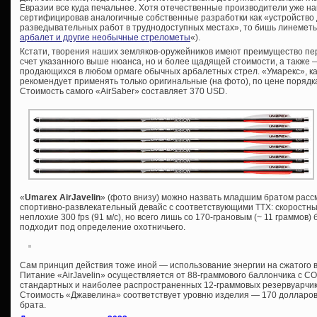
Евразии все куда печальнее. Хотя отечественные производители уже н
сертифицировав аналогичные собственные разработки как «устройство
разведывательных работ в труднодоступных местах», то бишь линеметы
арбалет и другие необычные стрелометы
«).
Кстати, творения наших земляков-оружейников имеют преимущество пер
счет указанного выше нюанса, но и более щадящей стоимости, а также
продающихся в любом ормаге обычных арбалетных стрел. «Умарекс», как
рекомендует применять только оригинальные (на фото), по цене порядка
Стоимость самого «AirSaber» составляет 370 USD.
«
Umarex AirJavelin
» (фото внизу) можно назвать младшим братом расс
спортивно-развлекательный девайс с соответствующими ТТХ: скоростны
неплохие 300 fps (91 м/с), но всего лишь со 170-грановым (~ 11 граммов)
подходит под определение охотничьего.
Сам принцип действия тоже иной — использование энергии на сжатого в
Питание «AirJavelin» осуществляется от 88-граммового баллончика с СО
стандартных и наиболее распространенных 12-граммовых резервуарчика,
Стоимость «Джавелина» соответствует уровню изделия — 170 долларов
брата.