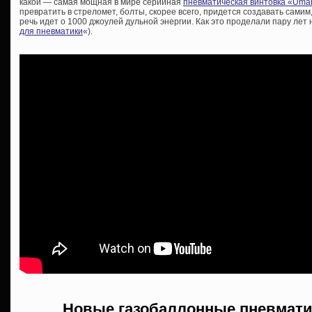
какой — самая мощная в мире серийная
пневматическая винтовка «Uma
превратить в стреломет, болты, скорее всего, придется создавать самим,
речь идет о 1000 джоулей дульной энергии. Как это проделали пару лет на
для пневматики
«).
Новые газобаллонные пневмати