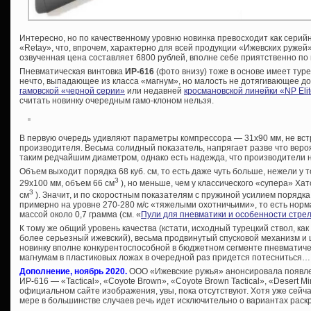
Интересно, но по качественному уровню новинка превосходит как серий
«Retay», что, впрочем, характерно для всей продукции «Ижевских ружей
озвученная цена составляет 6800 рублей, вполне себе приятственно п
Пневматическая винтовка
ИР-616
(фото внизу) тоже в основе имеет тур
нечто, выпадающее из класса «магнум», но малость не дотягивающее до 
гамовской «черной серии»
или недавней
кросмановской линейки «NP Eli
считать новинку очередным гамо-клоном нельзя.
В первую очередь удивляют параметры компрессора — 31х90 мм, не вс
производителя. Весьма солидный показатель, напрягает разве что вер
таким редчайшим диаметром, однако есть надежда, что производители н
Объем выходит порядка 68 куб. см, то есть даже чуть больше, нежели у т
3
29х100 мм, объем 66 см
), но меньше, чем у классического «супера» Ха
3
см
). Значит, и по скоростным показателям с пружиной усилием порядка 
примерно на уровне 270-280 м/с «тяжелыми охотничьими», то есть нор
массой около 0,7 грамма (см. «
Пули для пневматики и особенности стре
К тому же общий уровень качества (кстати, исходный турецкий ствол, как
более серьезный ижевский), весьма продвинутый спусковой механизм и
новинку вполне конкурентоспособной в бюджетном сегменте пневматиче
магнумам в пластиковых ложах в очередной раз придется потесниться…
Дополнение, ноябрь 2020.
ООО «Ижевские ружья» анонсировала появле
ИР-616 — «Tactical», «Coyote Brown», «Coyote Brown Tactical», «Desert Mi
официальном сайте изображения, увы, пока отсутствуют. Хотя уже сейч
мере в большинстве случаев речь идет исключительно о вариантах раск