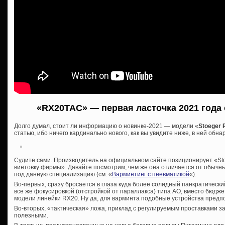
«RX20TAC» — первая ласточка 2021 года 
Долго думал, стоит ли информацию о новинке-2021 — модели «
Stoeger
статью, ибо ничего кардинально нового, как вы увидите ниже, в ней обна
Судите сами. Производитель на официальном сайте позиционирует «Sto
винтовку фирмы». Давайте посмотрим, чем же она отличается от обычн
под данную специализацию (см. «
Варминтинг с пневматикой
«).
Во-первых, сразу бросается в глаза куда более солидный панкратический
все же фокусировкой (отстройкой от параллакса) типа АО, вместо бюдже
модели линейки RX20. Ну да, для варминта подобные устройства предп
Во-вторых, «тактическая» ложа, приклад с регулируемым проставками 
полезными.