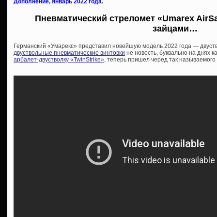
Дополнение, январь 2022 года.
Пневматический стреломет «Umarex AirSab
зайцами…
Германский «Умарекс» представил новейшую модель 2022 года — двуст
двуствольные пневматические винтовки
не новость, буквально на днях 
арбалет-двустволку «TwinStrike»
, теперь пришел черед так называемого