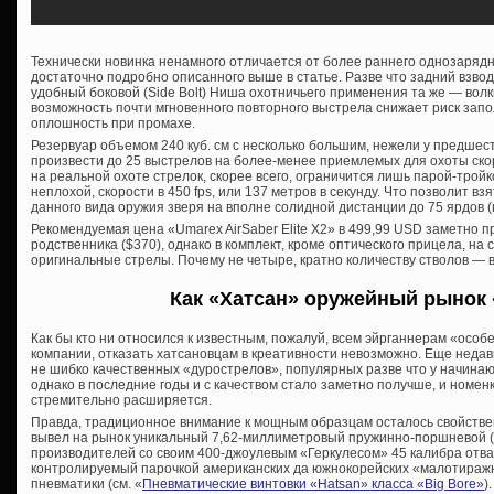
Технически новинка ненамного отличается от более раннего однозарядн
достаточно подробно описанного выше в статье. Разве что задний взвод 
удобный боковой (Side Bolt) Ниша охотничьего применения та же — волки
возможность почти мгновенного повторного выстрела снижает риск запо
оплошность при промахе.
Резервуар объемом 240 куб. см с несколько большим, нежели у предшес
произвести до 25 выстрелов на более-менее приемлемых для охоты скор
на реальной охоте стрелок, скорее всего, ограничится лишь парой-тройк
неплохой, скорости в 450 fps, или 137 метров в секунду. Что позволит в
данного вида оружия зверя на вполне солидной дистанции до 75 ярдов (
Рекомендуемая цена «Umarex AirSaber Elite X2» в 499,99 USD заметно 
родственника ($370), однако в комплект, кроме оптического прицела, на
оригинальные стрелы. Почему не четыре, кратно количеству стволов — в
Как «Хатсан» оружейный рынок 
Как бы кто ни относился к известным, пожалуй, всем эйрганнерам «особ
компании, отказать хатсановцам в креативности невозможно. Еще недав
не шибко качественных «дурострелов», популярных разве что у начинаю
однако в последние годы и с качеством стало заметно получше, и номен
стремительно расширяется.
Правда, традиционное внимание к мощным образцам осталось свойстве
вывел на рынок уникальный 7,62-миллиметровый пружинно-поршневой (!
производителей со своим 400-джоулевым «Геркулесом» 45 калибра отваж
контролируемый парочкой американских да южнокорейских «малотираж
пневматики (см. «
Пневматические винтовки «Hatsan» класса «Big Bore»
).