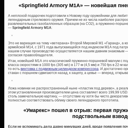
«Springfield Armory M1A» — новейшая п
не
А неплохой подарочек подготовили к Новому году оружейники для люби
легендарным стрелкового оружия. Причем не из числа наиболее распро
развлекательных газобаллонных образцов (на СО2), а пружинно-поршне
—
Springfield Armory M1A
:
Это не вариация на тему «ветерана» Второй Мировой М1 «Гаранд», а к
армейской М14, с 1971 года выпускающейся под индексом М1А под патрон
нашем случае производство осуществляется нашим давним знакомым —
согласия правообладателя.
Итак, новейший М1А это классический пружинно-поршневой магнум с п
класса скоростями в 1000 fps (305 м/с) в 177-м (4,5 мм) и 750 fps в 22-м
то есть
винтовка с подвижным цилиндром компрессора
. И достаточно о
стакан с поршнем сдвигаются назад, к зацепу, а цевье — вперед, открыва
Ложа новинки не распространенный ныне «пластик под дерево», а реальн
этом установленная производителем цена составляет всего 199,99 USD.
столь замечательную картину, — отсутствие ну хотя бы чисто декоратив
полностью соответствовать облику своего легендарного прототипа.
«Умарекс» пошел в отрыв: первая пруж
подствольным взвод
Если не вспоминать дела давно минувших дней, вроде появления поч