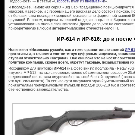
Подробности — в статье «
Скорость пули из пневматики
«.
И последнее. Гамовская серия «Big Cat» традиционно позиционируется 
классов). Наверное, и с героем нашего рассказа дело обстоит похоже. П
от большинства последних моделей, оснащена не фирменной газовой IGT
пружиной. Впрочем, вопреки нынешней моде, испанцы не собираются ок
устанавливают на многие свои винтовки. Другое дело, что не составляет
приобретенную в любом интернет-магазине отечественную ГП.
ИР-614 и ИР-616: до и после
Новинки от «Ижевских ружей», как и тоже сравнительно свежий
ИР-61
прототипы и, в точности соответствуя цифровым индексам, занимают
ступени относительно «Катрана». Обе они пока что не носят собстве
политике компании, скорее всего, обретут таковые, позаимствовав и
Исходником для винтовки
ИР-614
(на фото внизу) послужила «Retay 70
«мурки» МР-512, только с несколько менее объемным компрессором 25х6
подрезанной опять-таки «мурочной» стальной боевой пружиной (газовая 
что чуть сильновата). То есть по сути получился эдакий уменьшенный в
показателями полуграммовыми пульками порядки 200-210 м/с и соотве
отечественного законодательства.