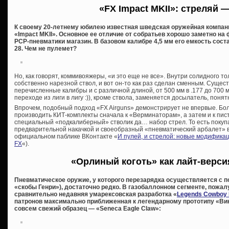
«FX Impact MKII»: стреляй —
К своему 20-летнему юбилею известная шведская оружейная компан
«Impact MKII». Основное ее отличие от собратьев хорошо заметно н
PCP-пневматики магазин. В базовом калибре 4,5 мм его емкость составл
28. Чем не пулемет?
Но, как говорят, коммивояжеры, «и это еще не все». Внутри солидного 
собственно нарезной ствол, и вот он-то как раз сделан сменным. Суще
перечисленные калибры и с различной длиной, от 500 мм в .177 до 700 мм
переходе из лиги в лигу :)), кроме ствола, заменяется досылатель, понятн
Впрочем, подобный подход «FX Airguns» демонстрирует не впервые. Бол
производить КИТ-комплекты сначала к «Верминаторам», а затем и к пис
специальный «подкалиберный» стволик да… набор стрел. То есть покупа
предварительной накачкой и своеобразный «пневматический арбалет» в
официальном паблике ВКонтакте «
И пулей, и стрелой: новые модифика
FX
«).
«Орлиный коготь» как лайт-верси
Пневматическое оружие, у которого перезарядка осуществляется с 
«скобы Генри»), достаточно редко. В газобаллонном сегменте, пожа
сравнительно недавняя умарексовская разработка «
Legends Cowboy 
патронов максимально приближенная к легендарному прототипу «Вин
совсем свежий образец — «Seneca Eagle Claw»: