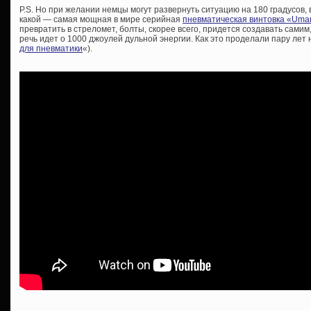
P.S. Но при желании немцы могут развернуть ситуацию на 180 градусов, в
какой — самая мощная в мире серийная
пневматическая винтовка «Uma
превратить в стреломет, болты, скорее всего, придется создавать самим,
речь идет о 1000 джоулей дульной энергии. Как это проделали пару лет на
для пневматики
«).