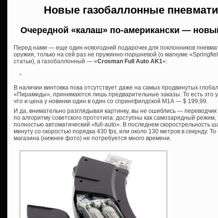
Новые газобаллонные пневмати
Очередной «калаш» по-американски — новы
Перед нами — еще один новогодний подарочек для поклонников пневмат
оружия, только на сей раз не пружинно-поршневой (о магнуме «Springfie
статьи), а газобаллонный — «
Crosman Full Auto AK1
«:
В наличии винтовка пока отсутствует даже на самых продвинутых глоба
«Пирамиды», принимаются лишь предварительные заказы. То есть это у
что и цена у новинки один в один со спрингфилдской М1А — $ 199,99.
И да, внимательно разглядывая картинку, вы не ошиблись — переводчик
по алгоритму советского прототипа: доступны как самозарядный режим, 
полностью автоматический «full-auto». В последнем скорострельность ш
минуту со скоростью порядка 430 fps, или около 130 метров в секунду. Т
магазина (нижнее фото) не потребуется много времени.