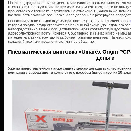
На взгляд традиционалиста, достаточно сложная коаксиальная схема мал
(в словах которого уж точно не приходится сомневаться), так и по опыту
проблем с собственно конструктивом не отмечено. И, конечно же, немн
возможность почти мгновенного сброса давления в резервуаре посредс
Напомним, что не так давно у Федора, наконец-то, появился собственно
котором покупки осуществляются по привычной схеме. До недавнего вре
непосредственно заказы осуществлялись через соответствующую тему 
адрес электронной почты Крюгера. Собственно, и сейчас никто не мешае
интернет-магазина все-таки куда более привычна новичкам. На них, пох
гвардия :)) все-таки предпочитает личное общение.
Пневматическая винтовка «Umarex Origin PCP
деньги
Уже по представленному ниже снимку можно догадаться, что новинка
компании с завода идет в комплекте с насосом (плюс парочка 10-заря