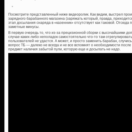
Посмотрите представленный ниже видеоролик. Как видим, выстрел прои
зарядного барабанного магазина (заряжать который, правда, приходится
этап досылания снаряда в «казенник» отсутствует как таковой. Отсюда 
заметные минусы.
В первую очередь то, что из-за прецизионной сборки с высочайшими д
случае каких-либо неполадок самостоятельно что-то там отрегулирова
пользователей не удастся. А может, и просто заменить барабан, случись
вопрос ТБ — далеко не всегда и не все вспомнят о необходимости посл
предмет наличия забытой пули, которую еще и досылать не надо.