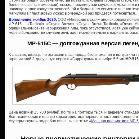
К тому же общий уровень качества (кстати, исходный турецкий ствол, как
более серьезный ижевский), весьма продвинутый спусковой механизм и
новинку вполне конкурентоспособной в бюджетном сегменте пневматиче
магнумам в пластиковых ложах в очередной раз придется потесниться…
Дополнение, ноябрь 2020.
ООО «Ижевские ружья» анонсировала появле
ИР-616 — «Tactical», «Coyote Brown», «Coyote Brown Tactical», «Desert Mi
официальном сайте изображения, увы, пока отсутствуют. Хотя уже сейч
мере в большинстве случаев речь идет исключительно о вариантах раск
МР-515С — долгожданная версия леге
К счастью, ижевцы не оставили глас народа без внимания и выпустили 
ограничений 3-джоулевую версию «Барракуды» в калибре 5,5 мм
МР-51
Цена новинки 15 700 рублей, почти на полторы тысячи дешевле стандарт
Все технические и прочие характеристики первого и пока единственного
«супермагнума» подробно описаны в статье «
Мощная пневматика: МР-5
Новые пневматические винтовки 