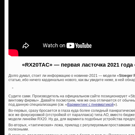
«RX20TAC» — первая ласточка 2021 года 
Долго думал, стоит ли информацию о новинке-2021 — модели «
Stoeger
статью, ибо ничего кардинально нового, как вы увидите ниже, в ней обна
Судите сами. Производитель на официальном сайте позиционирует «Sto
винтовку фирмы». Давайте посмотрим, чем же она отличается от обычн
под данную специализацию (см. «
Варминтинг с пневматикой
«).
Во-первых, сразу бросается в глаза куда более солидный панкратический
все же фокусировкой (отстройкой от параллакса) типа АО, вместо бюдже
модели линейки RX20. Ну да, для варминта подобные устройства предп
Во-вторых, «тактическая» ложа, приклад с регулируемым проставками 
полезными.