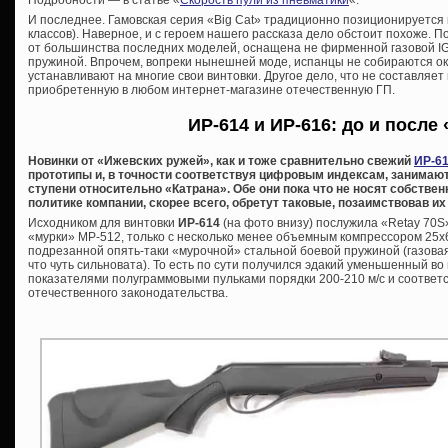
И последнее. Гамовская серия «Big Cat» традиционно позиционируется 
классов). Наверное, и с героем нашего рассказа дело обстоит похоже. П
от большинства последних моделей, оснащена не фирменной газовой IGT
пружиной. Впрочем, вопреки нынешней моде, испанцы не собираются ок
устанавливают на многие свои винтовки. Другое дело, что не составляет
приобретенную в любом интернет-магазине отечественную ГП.
ИР-614 и ИР-616: до и после
Новинки от «Ижевских ружей», как и тоже сравнительно свежий
ИР-61
прототипы и, в точности соответствуя цифровым индексам, занимают
ступени относительно «Катрана». Обе они пока что не носят собстве
политике компании, скорее всего, обретут таковые, позаимствовав и
Исходником для винтовки
ИР-614
(на фото внизу) послужила «Retay 70
«мурки» МР-512, только с несколько менее объемным компрессором 25х6
подрезанной опять-таки «мурочной» стальной боевой пружиной (газовая 
что чуть сильновата). То есть по сути получился эдакий уменьшенный в
показателями полуграммовыми пульками порядки 200-210 м/с и соотве
отечественного законодательства.