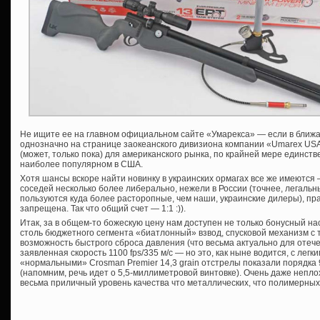
Не ищите ее на главном официальном сайте «Умарекса» — если в ближай
однозначно на странице заокеанского дивизиона компании «Umarex USA, 
(может, только пока) для американского рынка, по крайней мере единств
наиболее популярном в США.
Хотя шансы вскоре найти новинку в украинских ормагах все же имеются
соседей несколько более либерально, нежели в России (точнее, легальн
пользуются куда более расторопные, чем наши, украинские дилеры), пра
запрещена. Так что общий счет — 1:1 :)).
Итак, за в общем-то божескую цену нам доступен не только бонусный на
столь бюджетного сегмента «биатлонный» взвод, спусковой механизм с
возможность быстрого сброса давления (что весьма актуально для отече
заявленная скорость 1100 fps/335 м/с — но это, как ныне водится, с лег
«нормальными» Crosman Premier 14,3 grain отстрелы показали порядка 9
(напомним, речь идет о 5,5-миллиметровой винтовке). Очень даже непло
весьма приличный уровень качества что металлических, что полимерны