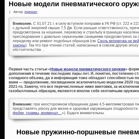
Новые модели пневматического оружи
|
Автор:
ingewarr
Внимание.
С 01.07.21 г. в силу вступили поправки в УК РФ (ст. 222 и 
с дульной энергией свыше 7,5 Дж. Если раньше ответственность, при
предусмотрена за ношение, перевозку и стрельбу в границах населен
преследование с довольно серьезными санкциями предусмотрено за с
переделку или ремонт подобных образцов (см.
Сколь веревочка не ве
законы
). Так что при чтении статей, написанных в совсем другую эпоху
обстоятельства…
Первая часть статьи «
Новые модели пневматического оружия
» форм
дополнения в течение последних пары лет. И, понятно, постепенно с
солидного объема, да и информация тоже обладает способностью по
вами — продолжение, посвященное исключительно моделям 2020 год
2021-го. Замечу, что все перечисленные ниже винтовки, за исключе
газобаллонных образцов, являются вполне себе охотничьим оружием
Внимание:
при неосторожном обращении даже 4,5-миллиметровая пн
представлять угрозу для жизни и здоровья окружающих (подробности 
фейки, травмы, криминал…
«). Будьте внимательны.
Новые пружинно-поршневые пневм