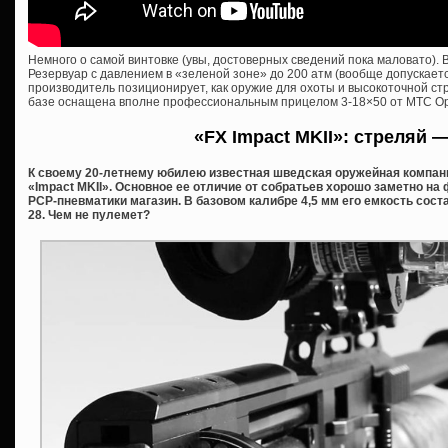
Немного о самой винтовке (увы, достоверных сведений пока маловато). Вы
Резервуар с давлением в «зеленой зоне» до 200 атм (вообще допускаетс
производитель позиционирует, как оружие для охоты и высокоточной ст
базе оснащена вполне профессиональным прицелом 3-18×50 от MTC Opt
«FX Impact MKII»: стреляй —
К своему 20-летнему юбилею известная шведская оружейная компан
«Impact MKII». Основное ее отличие от собратьев хорошо заметно н
PCP-пневматики магазин. В базовом калибре 4,5 мм его емкость составл
28. Чем не пулемет?