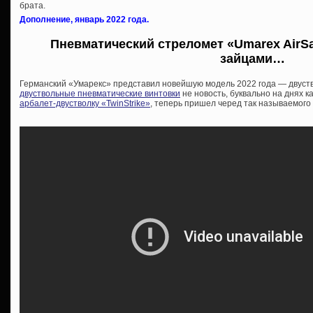
брата.
Дополнение, январь 2022 года.
Пневматический стреломет «Umarex AirSab
зайцами…
Германский «Умарекс» представил новейшую модель 2022 года — двуст
двуствольные пневматические винтовки
не новость, буквально на днях 
арбалет-двустволку «TwinStrike»
, теперь пришел черед так называемого