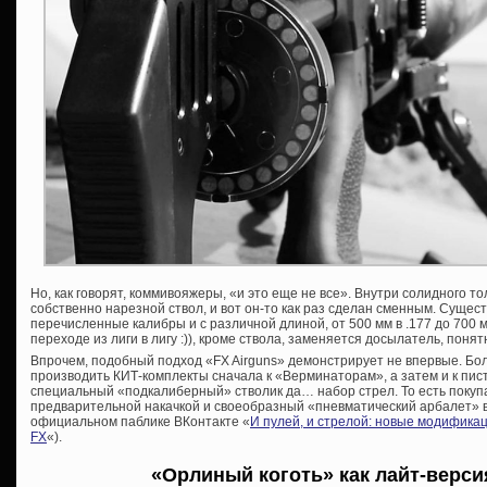
Но, как говорят, коммивояжеры, «и это еще не все». Внутри солидного 
собственно нарезной ствол, и вот он-то как раз сделан сменным. Суще
перечисленные калибры и с различной длиной, от 500 мм в .177 до 700 мм
переходе из лиги в лигу :)), кроме ствола, заменяется досылатель, понятн
Впрочем, подобный подход «FX Airguns» демонстрирует не впервые. Бол
производить КИТ-комплекты сначала к «Верминаторам», а затем и к пис
специальный «подкалиберный» стволик да… набор стрел. То есть покупа
предварительной накачкой и своеобразный «пневматический арбалет» в
официальном паблике ВКонтакте «
И пулей, и стрелой: новые модифика
FX
«).
«Орлиный коготь» как лайт-верси