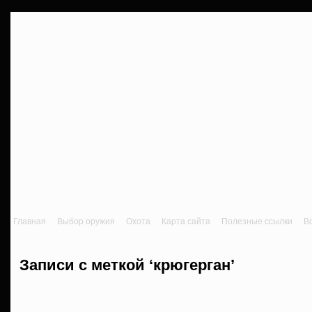
Главная
Выбор оружия
Охота
Карта сайта
Полезные ссылки
В
Записи с меткой ‘крюгерган’