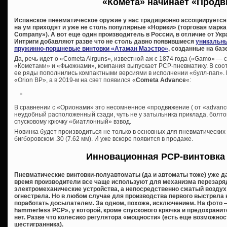
«Комета» начинает «Прод
Испанское пневматическое оружие у нас традиционно ассоциируется 
на ум приходят и уже не столь популярные «Норики» (торговая марка 
Company»). А вот еще один производитель в России, в отличие от Укр
Интриги добавляют разве что не столь давно появившиеся
уникальн
пружинно-поршневые винтовки «Атаман Маэстро»
, созданные на баз
Да, речь идет о «Cometa Airguns», известной аж с 1874 года («Gamo» — с
«Кометами» и «Фьюжнами», компания выпускает PCP-пневматику. В соо
ее ряды пополнились компактными версиями в исполнении «булл-пап».
«Orion BP», а в 2019-м на свет появился «
Cometa Advance
«:
В сравнении с «Орионами» это несомненное «продвижение ( от «advanc
неудобный расположенный сзади, чуть не у затыльника приклада, болто
спусковому крючку «биатлонный» взвод.
Новинка будет производиться не только в основных для пневматических ви
бигборовском .30 (7.62 мм). И уже вскоре появится в продаже.
Инновационная PCP-винтовка
Пневматические винтовки-полуавтоматы (да и автоматы тоже) уже да
время производители все чаще используют для механизма перезаряд
электромеханические устройства, а непосредственно сжатый воздух 
огнестрела. Но в любом случае для производства первого выстрела 
поработать досылателем. За одном, похоже, исключением. На фото
hammerless PCP», у которой, кроме спускового крючка и предохраните
нет. Разве что колесико регулятора «мощности» (есть еще возможно
шестигранника).