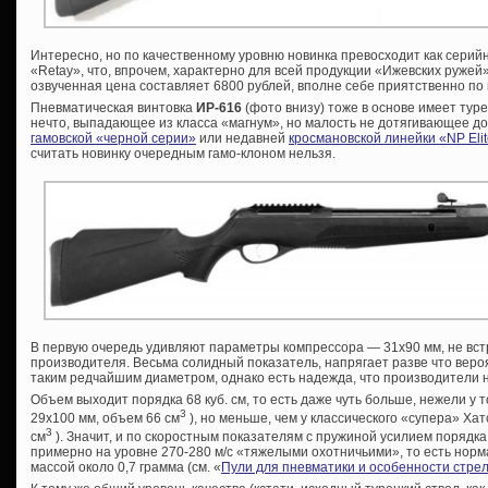
Интересно, но по качественному уровню новинка превосходит как серий
«Retay», что, впрочем, характерно для всей продукции «Ижевских ружей
озвученная цена составляет 6800 рублей, вполне себе приятственно п
Пневматическая винтовка
ИР-616
(фото внизу) тоже в основе имеет тур
нечто, выпадающее из класса «магнум», но малость не дотягивающее до 
гамовской «черной серии»
или недавней
кросмановской линейки «NP Eli
считать новинку очередным гамо-клоном нельзя.
В первую очередь удивляют параметры компрессора — 31х90 мм, не вс
производителя. Весьма солидный показатель, напрягает разве что вер
таким редчайшим диаметром, однако есть надежда, что производители н
Объем выходит порядка 68 куб. см, то есть даже чуть больше, нежели у т
3
29х100 мм, объем 66 см
), но меньше, чем у классического «супера» Ха
3
см
). Значит, и по скоростным показателям с пружиной усилием порядка 
примерно на уровне 270-280 м/с «тяжелыми охотничьими», то есть нор
массой около 0,7 грамма (см. «
Пули для пневматики и особенности стре