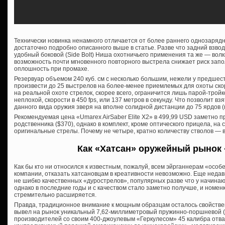
Технически новинка ненамного отличается от более раннего однозарядн
достаточно подробно описанного выше в статье. Разве что задний взвод 
удобный боковой (Side Bolt) Ниша охотничьего применения та же — волки
возможность почти мгновенного повторного выстрела снижает риск запо
оплошность при промахе.
Резервуар объемом 240 куб. см с несколько большим, нежели у предшес
произвести до 25 выстрелов на более-менее приемлемых для охоты скор
на реальной охоте стрелок, скорее всего, ограничится лишь парой-тройк
неплохой, скорости в 450 fps, или 137 метров в секунду. Что позволит в
данного вида оружия зверя на вполне солидной дистанции до 75 ярдов (
Рекомендуемая цена «Umarex AirSaber Elite X2» в 499,99 USD заметно 
родственника ($370), однако в комплект, кроме оптического прицела, на
оригинальные стрелы. Почему не четыре, кратно количеству стволов — в
Как «Хатсан» оружейный рынок 
Как бы кто ни относился к известным, пожалуй, всем эйрганнерам «особ
компании, отказать хатсановцам в креативности невозможно. Еще недав
не шибко качественных «дурострелов», популярных разве что у начинаю
однако в последние годы и с качеством стало заметно получше, и номен
стремительно расширяется.
Правда, традиционное внимание к мощным образцам осталось свойстве
вывел на рынок уникальный 7,62-миллиметровый пружинно-поршневой (!
производителей со своим 400-джоулевым «Геркулесом» 45 калибра отваж