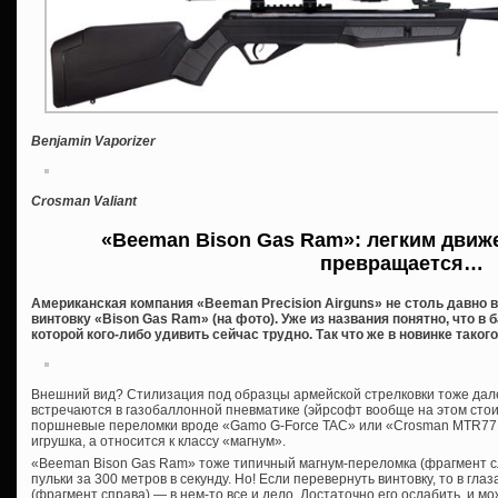
Benjamin Vaporizer
Crosman Valiant
«Beeman Bison Gas Ram»: легким движ
превращается…
Американская компания «Beeman Precision Airguns» не столь давн
винтовку «Bison Gas Ram» (на фото). Уже из названия понятно, что в
которой кого-либо удивить сейчас трудно. Так что же в новинке такого
Внешний вид? Стилизация под образцы армейской стрелковки тоже дале
встречаются в газобаллонной пневматике (эйрсофт вообще на этом стои
поршневые переломки вроде «Gamo G-Force TAC» или «Crosman MTR77 
игрушка, а относится к классу «магнум».
«Beeman Bison Gas Ram» тоже типичный магнум-переломка (фрагмент сл
пульки за 300 метров в секунду. Но! Если перевернуть винтовку, то в гла
(фрагмент справа) — в нем-то все и дело. Достаточно его ослабить, и мо