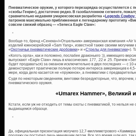
Пневматическое оружие, у которого перезарядка осуществляется с 
«скобы Генри»), достаточно редко. В газобаллонном сегменте, пожа
сравнительно недавняя умарексовская разработка «
Legends Cowboy 
патронов максимально приближенная к легендарному прототипу «Вин
совсем свежий образец — «Seneca Eagle Claw»:
Вообще-то, бренд «Сенека»/»Отшельник» американская компания «Air Ve
изделий южнокорейской «Sam Yang», известной также своими могучими в
«
Охотничьи пневматические дробовики
» и «
Стрелы для пневматики
«). 
«Коготь орла», как и положено, послабее драконьего :)), имеющего верси
выпускают «Eagle Claw» лишь в классических .177, .22 и .25. Причем «S
будет продаваться) за океаном исключительно в двух последних — с 10-
демонстрирует практически полную потерю интереса американцев к 4,
мере, когда дело касается не «пружинок», а пневматики с предварительн
Судя по некоторым сведениям, винтовки безредукторные, что, впрочем, 
пневматического оружия.
«Umarex Hammer», Великий и
Кстати, если уж не отходить от темы охоты с пневматикой, то нельзя н
выдающемся образце.
Да, официальная презентация могучего 12,7-миллиметрового «Хаммера»
продажу он поступил лишь минувшим летом. Все это время шли его, так 