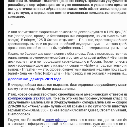
винтовка «Crosman Thrasher» (на фото внизу). Проблема усугубляетс
российскую сертификацию, хотя уже появилась в украинских ормагах (
есть у отечественных эйрганнеров какие-либо объективные сведения
отсутствуют, а первые еще немногочисленные пользователи опира
компании.
А они впечатляют: скоростные показатели декларируются в 1150 fps (350
м/с (последнее, правда, с бессвинцовыми снарядами, на что счастлив
всегда). В общем, 125-й Хатсан отдыхает… Понятно, стреляющая общес
кросмановцы вывели на рынок новейший «супермагнум» — и стала требов
противоположной стороны был убийственный — американцы врать не мо
Ладно, не будем и дальше накалять обстановку. Увы, в производственн
единственным супермагнумом был и остается старый добрый «Benjamin T
десяток лет так и не прошедший сертификацию в России. После почесы
противоречащих друг другу названия серии — «Elite» и подозрительно
вывод: «Thrasher» — это, скорее, бюджетный вариант недавно пошедшей
barrel» (она же «Nitro Piston Elite»). На поверку и он оказался неверным
Дополнение, декабрь 2019 года
В очередной раз остается выразить благодарность оружейному маст
коему точки над «I» были расставлены.
Итак, новое семейство стало своеобразным американским ответом 
компрессором 29х100 мм
. То есть это как бы промежуточный класс 
джоулевыми магнумами и 30-джоулевыми супермагнумами — скорос
270-280 м/с «тяжелыми» пулями 0,68 грамма и по сути почти вплотн
германской «Diana 350». В нее вошли Crosman Quest, Crosman Valiant
Diamondback.
Радует, что Виталий в
своем обзоре
отозвался о новинках достаточно б
внимание: с официального сайта Кросмана невесть куда испарился не т