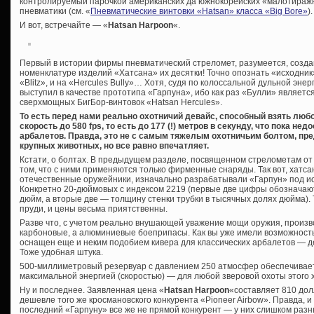
контролируемый парочкой американских да южнокорейских «малотираж
пневматики (см. «
Пневматические винтовки «Hatsan» класса «Big Bore»
).
И вот, встречайте — «
Hatsan Harpoon
«.
Первый в истории фирмы пневматический стреломет, разумеется, создан
номенклатуре изделий «Хатсана» их десятки! Точно опознать «исходник
«Blitz», и на «Hercules Bully»… Хотя, судя по колоссальной дульной эне
выступил в качестве прототипа «Гарпуна», ибо как раз «Булли» являетс
сверхмощных БигБор-винтовок «Hatsan Hercules».
То есть перед нами реально охотничий девайс, способный взять люб
скорость до 580 fps, то есть до 177 (!) метров в секунду, что пока 
арбалетов. Правда, это не с самым тяжелым охотничьим болтом, пр
крупных животных, но все равно впечатляет.
Кстати, о болтах. В предыдущем разделе, посвященном стрелометам от 
том, что с ними применяются только фирменные снаряды. Так вот, хатса
отечественные оружейники, изначально разрабатывали «Гарпун» под и
Конкретно 20-дюймовых с индексом 2219 (первые две цифры обозначаю
дюйм, а вторые две — толщину стенки трубки в тысячных долях дюйма).
пруди, и цены весьма приятственны.
Разве что, с учетом реально внушающей уважение мощи оружия, произв
карбоновые, а алюминиевые боеприпасы. Как вы уже имели возможность
оснащен еще и неким подобием кивера для классических арбалетов — д
Тоже удобная штука.
500-миллиметровый резервуар с давлением 250 атмосфер обеспечивае
максимальной энергией (скоростью) — для любой зверовой охоты этого х
Ну и последнее. Заявленная цена «
Hatsan Harpoon
«составляет 810 дол
дешевле того же кросмановского конкурента «Pioneer Airbow». Правда, и
последний «Гарпуну» все же не прямой конкурент — у них слишком разн