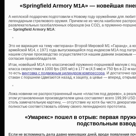
«Springfield Armory M1A» — новейшая п
не
А неплохой подарочек подготовили к Новому году оружейники для люби
легендарным стрелкового оружия. Причем не из числа наиболее распро
развлекательных газобаллонных образцов (на СО2), а пружинно-поршне
—
Springfield Armory M1A
:
Это не вариация на тему «ветерана» Второй Мировой М1 «Гаранд», а к
армейской М14, с 1971 года выпускающейся под индексом М1А под патрон
нашем случае производство осуществляется нашим давним знакомым —
согласия правообладателя.
Итак, новейший М1А это классический пружинно-поршневой магнум с п
класса скоростями в 1000 fps (305 м/с) в 177-м (4,5 мм) и 750 fps в 22-м
то есть
винтовка с подвижным цилиндром компрессора
. И достаточно о
стакан с поршнем сдвигаются назад, к зацепу, а цевье — вперед, открыва
Ложа новинки не распространенный ныне «пластик под дерево», а реальн
этом установленная производителем цена составляет всего 199,99 USD.
столь замечательную картину, — отсутствие ну хотя бы чисто декоратив
полностью соответствовать облику своего легендарного прототипа.
«Умарекс» пошел в отрыв: первая пруж
подствольным взвод
Если не вспоминать дела давно минувших дней, вроде появления поч