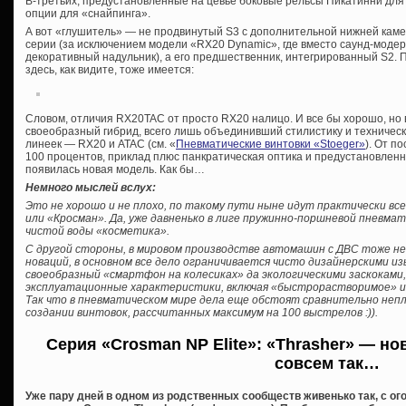
В-третьих, предустановленные на цевье боковые рельсы Пикатинни для 
опции для «снайпинга».
А вот «глушитель» — не продвинутый S3 с дополнительной нижней камер
серии (за исключением модели «RX20 Dynamic», где вместо саунд-мод
декоративный надульник), а его предшественник, интегрированный S2. П
здесь, как видите, тоже имеется:
Словом, отличия RX20TAC от просто RX20 налицо. И все бы хорошо, но
своеобразный гибрид, всего лишь объединивший стилистику и техничес
линеек — RX20 и ATAC (см. «
Пневматические винтовки «Stoeger»
). От п
100 процентов, приклад плюс панкратическая оптика и предустановленн
появилась новая модель. Как бы…
Немного мыслей вслух:
Это не хорошо и не плохо, по такому пути ныне идут практически вс
или «Кросман». Да, уже давненько в лиге пружинно-поршневой пневма
чистой воды «косметика».
С другой стороны, в мировом производстве автомашин с ДВС тоже н
новаций, в основном все дело ограничивается чисто дизайнерскими и
своеобразный «смартфон на колесиках» да экологическими заскокам
эксплуатационные характеристики, включая «быстрорастворимое» и
Так что в пневматическом мире дела еще обстоят сравнительно непл
создании винтовок, рассчитанных максимум на 100 выстрелов :)).
Серия «Crosman NP Elite»: «Thrasher» — н
совсем так…
Уже пару дней в одном из родственных сообществ живенько так, с о