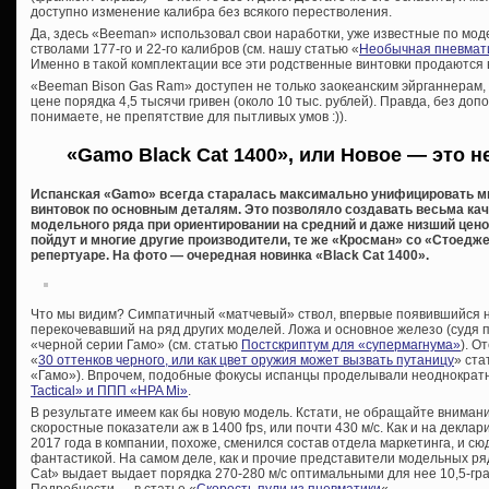
доступно изменение калибра без всякого перестволения.
Да, здесь «Beeman» использовал свои наработки, уже известные по мо
стволами 177-го и 22-го калибров (см. нашу статью «
Необычная пневматик
Именно в такой комплектации все эти родственные винтовки продаются
«Beeman Bison Gas Ram» доступен не только заокеанским эйрганнерам, 
цене порядка 4,5 тысячи гривен (около 10 тыс. рублей). Правда, без допо
понимаете, не препятствие для пытливых умов :)).
«Gamo Black Cat 1400», или Новое — это н
Испанская «Gamo» всегда старалась максимально унифицировать 
винтовок по основным деталям. Это позволяло создавать весьма ка
модельного ряда при ориентировании на средний и даже низший цено
пойдут и многие другие производители, те же «Кросман» со «Стоедж
репертуаре. На фото — очередная новинка «Black Cat 1400».
Что мы видим? Симпатичный «матчевый» ствол, впервые появившийся н
перекочевавший на ряд других моделей. Ложа и основное железо (судя 
«черной серии Гамо» (см. статью
Постскриптум для «супермагнума»
). О
«
30 оттенков черного, или как цвет оружия может вызвать путаницу
» ста
«Гамо»). Впрочем, подобные фокусы испанцы проделывали неоднократн
Tactical» и ППП «HPA Mi»
.
В результате имеем как бы новую модель. Кстати, не обращайте внима
скоростные показатели аж в 1400 fps, или почти 430 м/с. Как и на декл
2017 года в компании, похоже, сменился состав отдела маркетинга, и 
фантастикой. На самом деле, как и прочие представители модельных ря
Cat» выдает выдает порядка 270-280 м/с оптимальными для нее 10,5-гра
Подробности — в статье «
Скорость пули из пневматики
«.