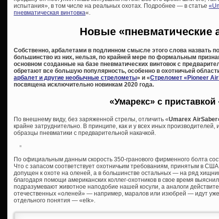
испытания», в том числе на реальных охотах. Подробнее — в статье
«Um
пневматическая винтовка
«.
Новые «пневматические 
Собственно, арбалетами в подлинном смысле этого слова назвать п
большинство из них, нельзя, по крайней мере по формальным призна
основном созданные на базе пневматических винтовок с предварител
обретают все большую популярность, особенно в охотничьей области
арбалет и другие необычные стрелометы
» и «
Стреломет «Pioneer Ai
посвящена исключительно новинкам 2020 года.
«Умарекс» с приставкой
По внешнему виду, без заряженной стрелы, отличить «
Umarex AirSaber
крайне затруднительно. В принципе, как и у всех иных производителей,
образцы пневматики с предварительной накачкой.
По официальным данным скорость 350-гранового фирменного болта соста
Что с запасом соответствует охотничьим требованиям, принятым в США, 
допущен к охоте на оленей, а в большинстве остальных — на ряд хищни
благодаря помощи американских коллег-охотников в свое время выяснил,
подразумевают животное наподобие нашей косули, а аналоги действит
отечественных «оленей» — например, маралов или изюбрей — идут уже ка
отдельного понятия — «elk».