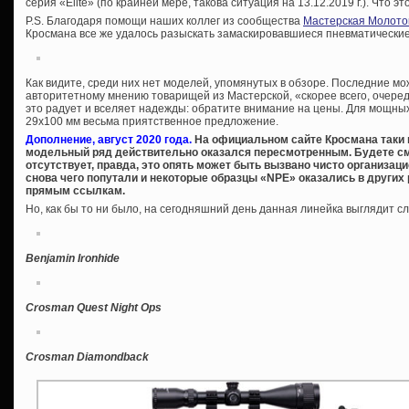
серия «Elite» (по крайней мере, такова ситуация на 13.12.2019 г.). Что эт
P.S. Благодаря помощи наших коллег из сообщества
Мастерская Молото
Кросмана все же удалось разыскать замаскировавшиеся пневматические 
Как видите, среди них нет моделей, упомянутых в обзоре. Последние м
авторитетному мнению товарищей из Мастерской, «скорее всего, очеред
это радует и вселяет надежды: обратите внимание на цены. Для мощны
29х100 мм весьма приятственное предложение.
Дополнение, август 2020 года.
На официальном сайте Кросмана таки по
модельный ряд действительно оказался пересмотренным. Будете см
отсутствует, правда, это опять может быть вызвано чисто организа
снова чего попутали и некоторые образцы «NPE» оказались в других
прямым ссылкам.
Но, как бы то ни было, на сегодняшний день данная линейка выглядит 
Benjamin Ironhide
Crosman Quest Night Ops
Crosman Diamondback