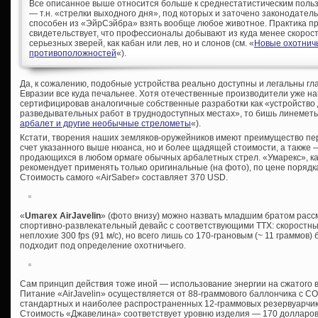
Все описанное выше относится больше к среднестатистическим поль
— т.н. «стрелки выходного дня», под которых и заточено законодатель
способен из «ЭйрСэйбра» взять вообще любое животное. Практика п
свидетельствует, что профессионалы добывают из куда менее скорост
серьезных зверей, как кабан или лев, но и слонов (см. «
Новые охотничь
противоположностей
«).
Да, к сожалению, подобные устройства реально доступны и легальны гл
Евразии все куда печальнее. Хотя отечественные производители уже н
сертифицировав аналогичные собственные разработки как «устройство
разведывательных работ в труднодоступных местах», то бишь линеметы
арбалет и другие необычные стрелометы
«).
Кстати, творения наших земляков-оружейников имеют преимущество пер
счет указанного выше нюанса, но и более щадящей стоимости, а также
продающихся в любом ормаге обычных арбалетных стрел. «Умарекс», как
рекомендует применять только оригинальные (на фото), по цене порядка
Стоимость самого «AirSaber» составляет 370 USD.
«
Umarex AirJavelin
» (фото внизу) можно назвать младшим братом расс
спортивно-развлекательный девайс с соответствующими ТТХ: скоростны
неплохие 300 fps (91 м/с), но всего лишь со 170-грановым (~ 11 граммов)
подходит под определение охотничьего.
Сам принцип действия тоже иной — использование энергии на сжатого в
Питание «AirJavelin» осуществляется от 88-граммового баллончика с СО
стандартных и наиболее распространенных 12-граммовых резервуарчика,
Стоимость «Джавелина» соответствует уровню изделия — 170 долларов