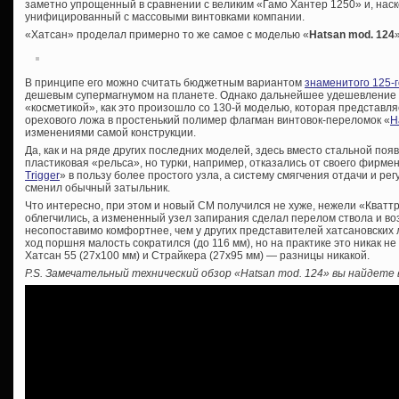
заметно упрощенный в сравнении с великим «Гамо Хантер 1250» и, наск
унифицированный с массовыми винтовками компании.
«Хатсан» проделал примерно то же самое с моделью «
Hatsan mod. 124
В принципе его можно считать бюджетным вариантом
знаменитого 125-г
дешевым супермагнумом на планете. Однако дальнейшее удешевление 
«косметикой», как это произошло со 130-й моделью, которая представл
орехового ложа в простенький полимер флагман винтовок-переломок «
H
изменениями самой конструкции.
Да, как и на ряде других последних моделей, здесь вместо стальной поя
пластиковая «рельса», но турки, например, отказались от своего фирме
Trigger
» в пользу более простого узла, а систему смягчения отдачи и ре
сменил обычный затыльник.
Что интересно, при этом и новый СМ получился не хуже, нежели «Кваттр
облегчились, а измененный узел запирания сделал перелом ствола и в
несопоставимо комфортнее, чем у других представителей хатсановских л
ход поршня малость сократился (до 116 мм), но на практике это никак не
Хатсан 55 (27х100 мм) и Страйкера (27х95 мм) — разницы никакой.
P.S. Замечательный технический обзор «Hatsan mod. 124» вы найдете 