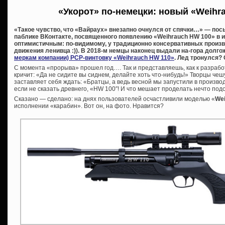
«Укорот» по-немецки: новый «Weihr
«Такое чувство, что «Вайраух» внезапно очнулся от спячки…» — посы
паблике ВКонтакте, посвященного появлению «Weihrauch HW 100» в 
оптимистичным: по-видимому, у традиционно консервативных произ
движения ленивца :)). В 2018-м немцы наконец выдали на-гора дол
меркам компании) PCP-винтовку «Weihrauch HW 110»
. Лед тронулся? 
С момента «прорыва» прошел год…. Так и представляешь, как к разраб
кричит: «Да не сидите вы сиднем, делайте хоть что-нибудь!» Творцы чеш
заставляет себя ждать: «Братцы, а ведь весной мы запустили в произво
если не сказать древнего, «HW 100″! И что мешает проделать нечто под
Сказано — сделано: на днях пользователей осчастливили моделью «
Wei
исполнении «карабин». Вот он, на фото. Нравится?