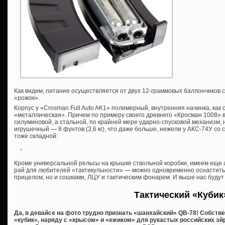
Как видим, питание осуществляется от двух 12-граммовых баллончиков 
«рожок».
Корпус у «Crosman Full Auto AK1» полимерный, внутренняя начинка, как 
«металлическая». Причем по примеру своего древнего «Кросман 1008» в
силуминовой, а стальной, по крайней мере ударно-спусковой механизм, ну
игрушечный — 8 фунтов (3,6 кг), что даже больше, нежели у АКС-74У со
тоже складной:
Кроме универсальной рельсы на крышке ствольной коробки, имеем еще а
рай для любителей «тактикульности» — можно одновременно оснастить 
прицелом, но и сошками, ЛЦУ и тактическим фонарем. И выше нас будут 
Тактический «Кубик
Да, в девайсе на фото трудно признать «шанхайский» QB-78! Собстве
«кубик», наряду с «крысом» и «ежиком» для рукастых российских э