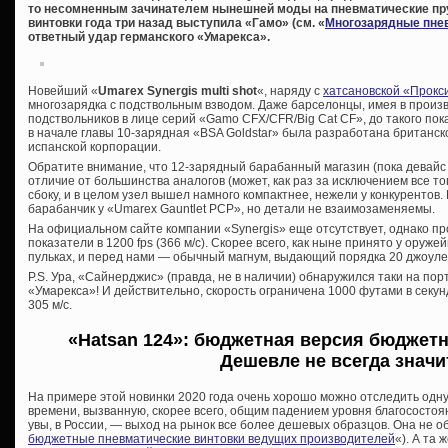
то несомненным зачинателем нынешней моды на пневматические п
винтовки года три назад выступила «Гамо» (см. «
Многозарядные пне
ответный удар германского «Умарекса».
Новейший «
Umarex Synergis multi shot
«, наряду с
хатсановской «Прокс
многозарядка с подствольным взводом. Даже барселонцы, имея в прои
подствольников в лице серий «Gamo CFX/CFR/Big Cat CF», до такого пок
в начале главы 10-зарядная «BSA Goldstar» была разработана британск
испанской корпорации.
Обратите внимание, что 12-зарядный барабанный магазин (пока девайс д
отличие от большинства аналогов (может, как раз за исключением все тог
сбоку, и в целом узел вышел намного компактнее, нежели у конкурентов
барабанчик у «Umarex Gauntlet PCP», но детали не взаимозаменяемы.
На официальном сайте компании «Synergis» еще отсутствует, однако п
показатели в 1200 fps (366 м/с). Скорее всего, как ныне принято у оруже
пульках, и перед нами — обычный магнум, выдающий порядка 20 джоуле
P.S. Ура, «Сайнерджис» (правда, не в наличии) обнаружился таки на по
«Умарекса»! И действительно, скорость ограничена 1000 футами в секун
305 м/с.
«Hatsan 124»: бюджетная версия бюджетн
Дешевле не всегда значи
На примере этой новинки 2020 года очень хорошо можно отследить одн
времени, вызванную, скорее всего, общим падением уровня благосостоян
увы, в России, — выход на рынок все более дешевых образцов. Она не 
бюджетные пневматические винтовки ведущих производителей
«). А та