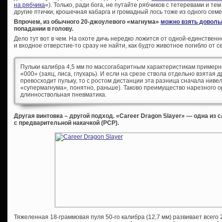
на рябчика
«). Только, ради бога, не путайте рябчиков с тетеревами и т
другие птички, крошечная кабарга и громадный лось тоже из одного семе
Впрочем, из обычного 20-джоулевого «магнума»
можно взять доволь
попадании в голову.
Дело тут вот в чем. На охоте дичь нередко ложится от одной-единстве
и входное отверстие-то сразу не найти, как будто животное погибло от с
Пульки калибра 4,5 мм по массогабаритным характеристикам примерн
«000» (заяц, лиса, глухарь). И если на срезе ствола отдельно взятая 
превосходит пульку, то с ростом дистанции эта разница сначала нивел
«супермагнума», понятно, раньше). Таково преимущество нарезного ор
длинноствольная пневматика.
Другая винтовка – другой подход. «Career Dragon Slayer» — одна и
с предварительной накачкой (PCP).
Тяжеленная 18-граммовая пуля 50-го калибра (12,7 мм) развивает всего 2