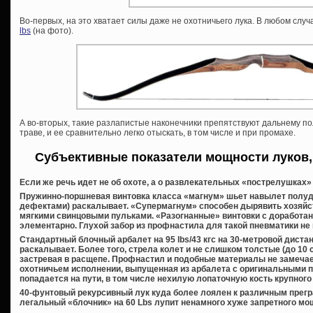
Во-первых, на это хватает силы даже не охотничьего лука. В любом сл
lbs
(на фото).
А во-вторых, такие разлапистые наконечники препятствуют дальнему пол
траве, и ее сравнительно легко отыскать, в том числе и при промахе.
Субъективные показатели мощности луков,
Если же речь идет не об охоте, а о развлекательных «пострелушках» 
Пружинно-поршневая винтовка класса «магнум» шьет навылет полуд
дефектами) раскалывает. «Супермагнум» способен дырявить хозяйс
мягкими свинцовыми пульками. «Разогнанные» винтовки с доработа
элементарно. Глухой забор из профнастила для такой пневматики не 
Стандартный блочный арбалет на 95 lbs/43 кгс на 30-метровой диста
раскалывает. Более того, стрела колет и не слишком толстые (до 10 
застревая в расщепе. Профнастил и подобные материалы не замечае
охотничьем исполнении, выпущенная из арбалета с оригинальными пле
попадается на пути, в том числе нехилую лопаточную кость крупного 
40-фунтовый рекурсивный лук куда более лоялен к различным прегр
легальный «блочник» на 60 Lbs лупит ненамного хуже запретного мо