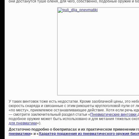
они достанутся туше оленя, для чего, собственно, подобные оружие и 
У таких винтовок тоже есть недостатки. Кроме заоблачной цены, это не
скорость снаряда и связанные с этим рикошеты круглоголовой пули от л
«по месту», приемлемое останавливающее действие. Хотя если речь иде
— смотрите заключительный раздел статьи «
Пневматические винтовки 
подобное оружие может быть использовано и для метания тяжелых охот
для пневматики
«).
Достаточно подробно о боеприпасах и их практическом применении го
пневматики
» и «
Характер поражения из пневматического оружия биол