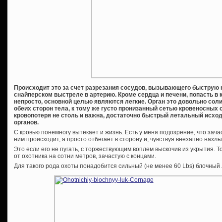
Происходит это за счет разрезания сосудов, вызывающего быструю к
снайперском выстреле в артерию. Кроме сердца и печени, попасть в 
непросто, основной целью являются легкие. Орган это довольно сол
обеих сторон тела, к тому же густо пронизанный сетью кровеносных 
кровопотеря не столь и важна, достаточно быстрый летальный исход 
органов.
С кровью понемногу вытекает и жизнь. Есть у меня подозрение, что зача
ним происходит, а просто отбегает в сторону и, чувствуя внезапно нах
Это если его не пугать, с торжествующим воплем выскочив из укрытия. 
от охотника на сотни метров, зачастую с концами.
Для такого рода охоты понадобится сильный (не менее 60 Lbs) блочный 