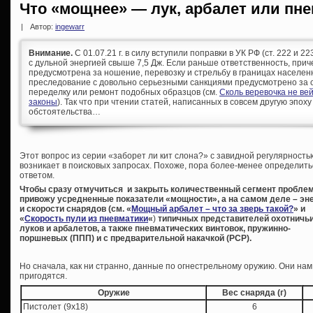
Что «мощнее» — лук, арбалет или пн
|
Автор:
ingewarr
Внимание.
С 01.07.21 г. в силу вступили поправки в УК РФ (ст. 222 и 
с дульной энергией свыше 7,5 Дж. Если раньше ответственность, при
предусмотрена за ношение, перевозку и стрельбу в границах населен
преследование с довольно серьезными санкциями предусмотрено за с
переделку или ремонт подобных образцов (см.
Сколь веревочка не ве
законы
). Так что при чтении статей, написанных в совсем другую эпоху
обстоятельства…
Э
тот вопрос из серии «заборет ли кит слона?» с завидной регулярность
возникает в поисковых запросах. Похоже, пора более-менее определить
ответом.
Чтобы сразу отмучиться и закрыть количественный сегмент пробле
привожу усредненные показатели «мощности», а на самом деле – эн
и скорости снарядов (см. «
Мощный арбалет – что за зверь такой?
» и
«
Скорость пули из пневматики
«
)
типичных представителей охотничь
луков и арбалетов, а также пневматических винтовок, пружинно-
поршневых (ППП) и с предварительной накачкой (PCP).
Но сначала, как ни странно, данные по огнестрельному оружию. Они нам
пригодятся.
Оружие
Вес снаряда (г)
Пистолет (9х18)
6