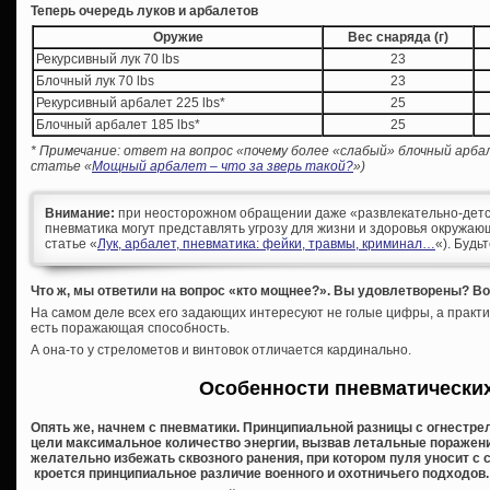
Теперь очередь луков и арбалетов
Оружие
Вес снаряда (г)
Рекурсивный лук 70 lbs
23
Блочный лук 70 lbs
23
Рекурсивный арбалет 225 lbs*
25
Блочный арбалет 185 lbs*
25
* Примечание: ответ на вопрос «почему более «слабый» блочный арба
статье «
Мощный арбалет – что за зверь такой?
»)
Внимание:
при неосторожном обращении даже «развлекательно-детс
пневматика могут представлять угрозу для жизни и здоровья окружающ
статье «
Лук, арбалет, пневматика: фейки, травмы, криминал…
«). Будь
Что ж, мы ответили на вопрос «кто мощнее?». Вы удовлетворены? Вот
На самом деле всех его задающих интересуют не голые цифры, а практи
есть поражающая способность.
А она-то у стрелометов и винтовок отличается кардинально.
Особенности пневматически
Опять же, начнем с пневматики. Принципиальной разницы с огнестрел
цели максимальное количество энергии, вызвав летальные поражения
желательно избежать сквозного ранения, при котором пуля уносит с с
кроется принципиальное различие военного и охотничьего подходов.