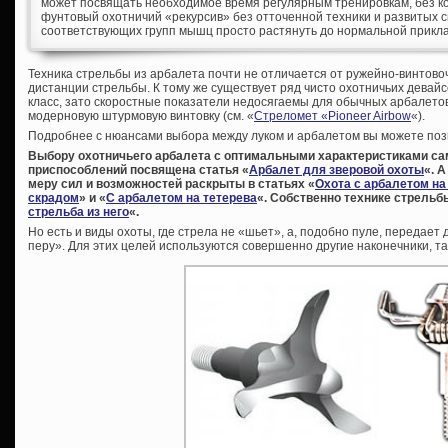
может посвящать необходимое время регулярным тренировкам, без кот
фунтовый охотничий «рекурсив» без отточенной техники и развитых
соответствующих групп мышц просто растянуть до нормальной прикл
Техника стрельбы из арбалета почти не отличается от ружейно-винтово
дистанции стрельбы. К тому же существует ряд чисто охотничьих девайсо
класс, зато скоростные показатели недосягаемы для обычных арбалето
модерновую штурмовую винтовку (см. «
Стреломет «Pioneer Airbow
«).
Подробнее с нюансами выбора между луком и арбалетом вы можете позн
Выбору охотничьего арбалета с оптимальными характеристиками са
приспособлений посвящена статья «
Арбалет для зверовой охоты
«. 
меру сил и возможностей раскрыты в статьях «
Охота с арбалетом на
скрадом
» и «
С арбалетом на тетерева
«. Собственно технике стрельб
стрельба из него
«.
Но есть и виды охоты, где стрела не «шьет», а, подобно пуле, передает
перу». Для этих целей используются совершенно другие наконечники, 