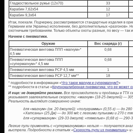
Гладкоствольное ружье (12х70)
33
Карабин 7,62х54
12
Карабин 9,3х64
17
Итак, поехали. Подчеркну, рассматриваются стандартные изделия в ори
Германии или Украины) исполнении, без дополнительных «разгонов». Н
охотничьим требованиям. Только объекты охоты разные, по весу — так и 
Начнем с пневматики.
Оружие
Вес снаряда (г)
Пневматическая винтовка ППП «магнум»*
0,68
4,5 мм
Пневматическая винтовка ППП
0,68
«супермагнум»* 4,5 мм
Пневматическая винтовка PCP 4,5 мм
1
Пневматическая винтовка PCP 12,7 мм**
18
* подробности в информации «
Что такое магнум и супермагнум?
»
** подробности в статье «
Крупнокалиберная пневматика: что ее может о
И еще: не доверяйте рекламе.
Все производители и продавцы в ТТХ 
указывают завлекательные скорости: «магнум» (18-25 джоулей) — 305 
Р
еальность выглядит совершенно иначе:
для «магнум» (ок. 20 джоулей): «полуграммы» (0,55 г) — до 280 
«Хатсаны» (25 Дж) — до 300 м/с с легкими пульками и 270 с т
для «супермагнум»: (29-33 джоуля): «тяжелые» (0,68 г) — 290-3
Легкие пули применять с «супермагнумами» нельзя — получается ан
выстрела. Подробности в статьях «
Скорость пули из пневматики
» и 