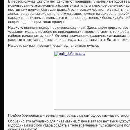
В первом случае уже сто лет действуют принципы гуманных методов ве
использование экспансивных (разрывных) пуль, а сквозное ранение, наоб
противнику должен быть дан шанс. А если совсем честно, то затраты на
денежное довольствие раненого куда выше, нежели на захоронение убие
народу у противника отвлекается от непосредственных боевых действи
неприглядная сермяжная правда.
На охоте принцип прямо противоположенный. Здесь также присутствует
«лазарет-медаль-пособие по инвалидности» зверю не светят, то и добыт
избегая излишних мучений. Отсюда применение различных экспансивных
раскрываться, как «цветок», или распадаться на сегменты. Летают такие
На фото как раз пневматическая экспансивная пулька.
Подбор боеприпаса – вечный компромисс между скоростью-настильнос
Особенно это актуально для пневматики. У нее в запасе нет тысяч джоул
гидродинамического удара создать в теле временные пульсирующие пол
оружия (на фото).