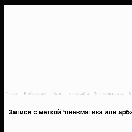
Главная
Выбор оружия
Охота
Карта сайта
Полезные ссылки
В
Записи с меткой ‘пневматика или арб