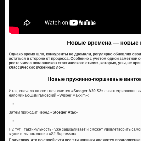
Новые времена — новые 
Однако время шло, конкуренты не дремали, регулярно обновляя сво
остаться в стороне от процесса. Особенно с учетом одной заметной 
росте числа поклонников «тактического стиля», которых, увы, не п
классических ружейных лож.
Новые пружинно-поршневые винтов
Итак, сначала на свет появляется «
Stoeger A30 S2
» с «интегрированным
напоминающим гамовский «Wisper Maxxim»:
Затем приходит черед «
Stoeger Atac
«:
Ну, тут «тактикульность» уже зашкаливает и сможет удовлетворить само
глушитель поколения «S2 Supressor».
Подчеркну, что по своей сути все эти новинки являются продолжение