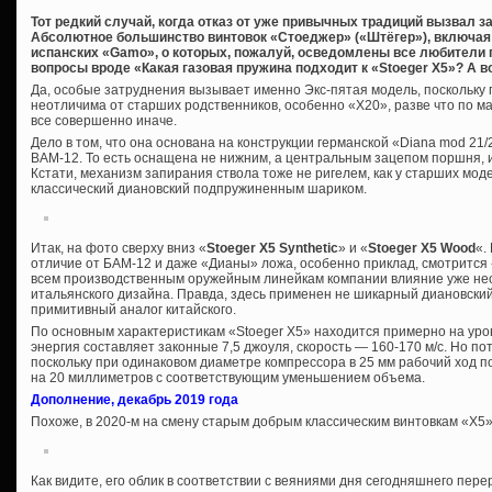
Тот редкий случай, когда отказ от уже привычных традиций вызвал з
Абсолютное большинство винтовок «Стоеджер» («Штёгер»), включая
испанских «Gamo», о которых, пожалуй, осведомлены все любители 
вопросы вроде «Какая газовая пружина подходит к «Stoeger Х5»? А во
Да, особые затруднения вызывает именно Экс-пятая модель, поскольку 
неотличима от старших родственников, особенно «Х20», разве что по ма
все совершенно иначе.
Дело в том, что она основана на конструкции германской «Diana mod 21/2
BAM-12. То есть оснащена не нижним, а центральным зацепом поршня, 
Кстати, механизм запирания ствола тоже не ригелем, как у старших мод
классический диановский подпружиненным шариком.
Итак, на фото сверху вниз «
Stoeger X5 Synthetic
» и «
Stoeger X5 Wood
«.
отличие от БАМ-12 и даже «Дианы» ложа, особенно приклад, смотрится
всем производственным оружейным линейкам компании влияние уже н
итальянского дизайна. Правда, здесь применен не шикарный диановский
примитивный аналог китайского.
По основным характеристикам «Stoeger X5» находится примерно на уро
энергия составляет законные 7,5 джоуля, скорость — 160-170 м/с. Но пот
поскольку при одинаковом диаметре компрессора в 25 мм рабочий ход п
на 20 миллиметров с соответствующим уменьшением объема.
Дополнение, декабрь 2019 года
Похоже, в 2020-м на смену старым добрым классическим винтовкам «Х5»
Как видите, его облик в соответствии с веяниями дня сегодняшнего пере