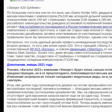
«
Stoeger
X20 S
ynthetic»
По большому счету все они не что иное, как «Gamo Hunter 440» двадцати
магнум-переломка с компрессором 25х100 мм, исходной дульной энерги
показателями около 240 м/с «тяжелыми» пульками 0,68 грамма и 280 м/
российского законодательства доведена установкой ослабленной боевой
раздел «
Как ослабляются продающиеся в России пневматические винто
симпатичнее и самого прототипа, и таких же старых гамо-клонов от «Кр
итальянских дизайнеров, активно участвовавших (и участвующих) в раз
правильнее было бы произносить название как «Штегер», однако оно так
Интересно, что столь удачный дизайн привел к неожиданным последстви
второго уровня», то есть уже копии серии Х20. Это и турецкий «Strong S 
отечественный
ИР-615 «Катран»
, и совсем
свеженькие «SiberGun»
от но
Makina Silah Sanayi». Более того, даже весьма самостоятельный в техн
тоже, такое чувство, создал свои «Страйкеры» с оглядкой на стоеджеро
традиционно солидным компрессором 27х100 мм.
Дополнение, январь 2021 года
Похоже, «Каталог 2021» компании «Stoeger» будет очень сильно отли
предшествующих, но и от прошлогоднего, пополнившегося весьма ш
Изменения затронули не только «младшие» модельные ряды, но и, ка
«магнум».
Итак, уже долгие годы производитель держал на потоке чрезвычайно п
востребован последний, причем в полимере — благодаря весьма симпат
привлекательному соотношению цена/качество. Увы, на официальном с
отсутствуют (для магазинов запасов хватит еще не на один год). Точнее,
только приобретший взамен надульника фирменный глушитель, а заод
приспособления за счет простенькой оптики 4х32. Теперь модель имену
как раз название тоже самой простой версии фирменного саунд-модера