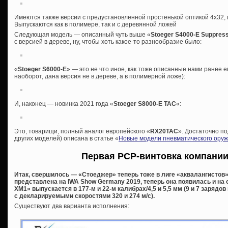
Имеются также версии с предустановленной простенькой оптикой 4х32
Выпускаются как в полимере, так и с деревянной ложей
Следующая модель — описанный чуть выше «
Stoeger S4000-E Suppres
с версией в дереве, ну, чтобы хоть какое-то разнообразие было:
«
Stoeger S6000-E
» — это не что иное, как тоже описанные нами ранее е
наоборот, дана версия не в дереве, а в полимерной ложе):
И, наконец — новинка 2021 года «
Stoeger S8000-E TAC
«:
Это, товарищи, полный аналог европейского «
RX20TAC
». Достаточно по
других моделей) описана в статье «
Новые модели пневматического оружи
Первая PCP-винтовка компани
Итак, свершилось — «Стоеджер» теперь тоже в лиге «аквалангистов»
представлена на IWA Show Germany 2019, теперь она появилась и на
XM1» выпускается в 177-м и 22-м калибрах/4,5 и 5,5 мм (9 и 7 зарядо
с декларируемыми скоростями 320 и 274 м/с).
Существуют два варианта исполнения: