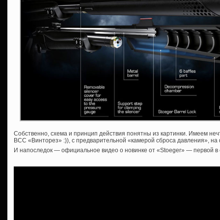
Собственно, схема и принцип действия понятны из картинки. Имеем неч
ВСС «Винторез» :)), с предварительной «камерой сброса давления», на
И напоследок — официальное видео о новинке от «Stoeger» — первой в 