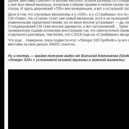
Далее: винтовка стреляет! И вполне неплохо, особой разницы со стояще
у нее был явный выигрыш, поскольку к своему оружию в любом случае п
спуска. И здесь диановский «Т05» вне конкуренции, а вот у остальной т
Дело в том, что спусковые механизмы и у «Х20», и у «Страйкера» это по с
СМ «Гамо». На «Соком» стоит уже новый механизм, хотя и не нынешний
измененными характеристиками, но он меня вполне устраивает — да, не 
Стоеджеровский СМ тоже вполне адекватен, а вот хатсановский… Турки
проверенную годами испанскую конструкцию так, что окончательно привык
отдельного разговора, тем более, что с 2018 года на «Страйкерах» вро
Что еще… Наверное, пора подвести итог: «Stoeger X20 Synthetic» (и его
винтовка за свои деньги. ИМХО, понятно.
Ну а теперь — крайне полезное видео от Виталия Ключникова (GnoM
«Stoeger X20» с установкой газовой пружины и заменой манжеты: