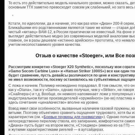
То есть это действительно модель начального уровня, можно сказать, дет
основным ТТХ заметно превосходит совсем уж слабенький, но зато весь 
Кстати, по идеологии, да и начинке, это как раз клон «Диан» 200-й серии
Ближайшими его родственниками являются такие же копии — старая доб
чистый «китаец» BAM-12, в России практически не известный. На фоне 
выглядит действительно модно (из современных моделей аналогами выс
главное, он в разы дешевле «истинно арийского» прототипа, что немало
учетом несопоставимого уровня качества.
Отзыв о качестве «Stoeger», или Все по
Рассмотрим конкретно «Stoeger X20 Synthetic», поскольку мои соратн
«
Gamo
Socom Carbine Luxe» и «Hatsan Striker 1000S») все как один т
будет сравнение, пусть девайсы различаются по цене и конструктиву.
не имел возможности, посему остановлюсь на субъективных ощущен
С ложа и начнем. Полимер неожиданно порадовал. В том смысле, что он 
как у «Diana», так и у «Gamo», однако получше, чем у «Striker», не говоря
«Снайпера») и т.д. Вообще, он немного напоминает ложи у популярных
индустриальном Китае производителей «оружейного» (хе-хе) пластика н
здесь сочетание «цена/качество» вполне на уровне.
Взвод имел свои особенности, вызванные наличием газовой пружины, ко
витыми. Поэтому объективно сравнить ощущения трудновато, хотя бы и
характеристик (см. «
Боевые пружины для пневматики
«). Однако попыта
непосредственно перелому ствола, его запиранию, комфортности самог
«Диана» пусть будет на втором месте, «Стоеджер» (именно из-за ГП) —
и жуткими характеристиками ригелей — в аутсайдерах.