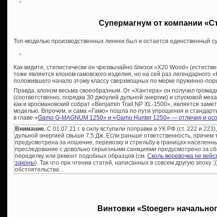
Супермагнум от компании «С
Топ-моделью производственных линеек был и остается единственный с
Как видите, стилистически он чрезвычайно близок «Х20 Wood» (естестве
тоже является клоном гамовского изделия, но на сей раз легендарного «
положившего начало этому классу сверхмощных по мерке пружинно-пор
Правда, клоном весьма своеобразным. От «Хантера» он получил грома
(соответственно, порядка 30 джоулей дульной энергии) и спусковой меха
как и кросмановский собрат «Benjamin Trail NP XL-1500», является зам
моделью. Впрочем, и сама «Гамо» пошла по пути упрощения и стандарти
в главе «
Gamo G-MAGNUM 1250» и «Gamo Hunter 1250» — отличия и ос
Внимание.
С 01.07.21 г. в силу вступили поправки в УК РФ (ст. 222 и 22
дульной энергией свыше 7,5 Дж. Если раньше ответственность, причем
предусмотрена за ношение, перевозку и стрельбу в границах населенны
преследование с довольно серьезными санкциями предусмотрено за сбы
переделку или ремонт подобных образцов (см.
Сколь веревочка не вей
законы
). Так что при чтении статей, написанных в совсем другую эпоху :
обстоятельства…
Винтовки «Stoeger» начально