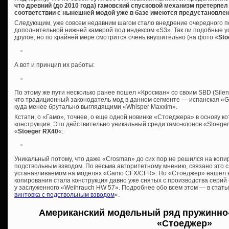
что древний (до 2010 года) гамовский спусковой механизм претерпел 
соответствии с нынешней модой уже в базе имеются предустановле
Следующим, уже совсем недавним шагом стало внедрение очередного п
дополнительной нижней камерой под индексом «S3». Так ли подобные 
другое, но по крайней мере смотрится очень внушительно (на фото «
Sto
А вот и принцип их работы:
По этому же пути несколько ранее пошел «Кросман» со своим SBD (Silenci
что традиционный законодатель мод в данном сегменте — испанская «G
куда менее брутально выглядящими «Whisper Maxxim».
Кстати, о «Гамо», точнее, о еще одной новинке «Стоеджера» в основу к
конструкция. Это действительно уникальный среди гамо-клонов «Stoeger
«
Stoeger RX40
«:
Уникальный потому, что даже «Crosman» до сих пор не решился на копи
подствольным взводом. По весьма авторитетному мнению, связано это
устанавливаемом на моделях «Gamo CFX/CFR». Но «Стоеджер» нашел 
копирования стала конструкция давно уже снятых с производства серий
у заслуженного «Weihrauch HW 57». Подробнее обо всем этом — в стать
винтовка с подствольным взводом
«.
Американский модельный ряд пружинно
«Стоеджер»