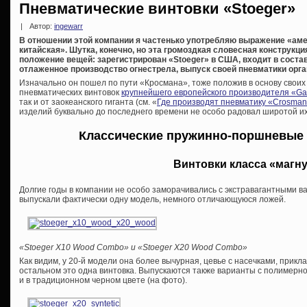
Пневматические винтовки «Stoeger»
|
Автор:
ingewarr
В отношении этой компании я частенько употребляю выражение «аме
китайская». Шутка, конечно, но эта громоздкая словесная конструкц
положение вещей: зарегистрирован «Stoeger» в США, входит в состав
отлаженное производство огнестрела, выпуск своей пневматики орга
Изначально он пошел по пути «Кросмана», тоже положив в основу свои
пневматических винтовок
крупнейшего европейского производителя «G
так и от заокеанского гиганта (см. «
Где производят пневматику «Crosma
изделий буквально до последнего времени не особо радовал широтой и
Классические пружинно-поршневые 
Винтовки класса «магн
Долгие годы в компании не особо заморачивались с экстравагантными 
выпускали фактически одну модель, немного отличающуюся ложей.
«Stoeger X10 Wood Combo» и «Stoeger X20 Wood Combo»
Как видим, у 20-й модели она более вычурная, цевье с насечками, прик
остальном это одна винтовка. Выпускаются также варианты с полимерной
и в традиционном черном цвете (на фото).