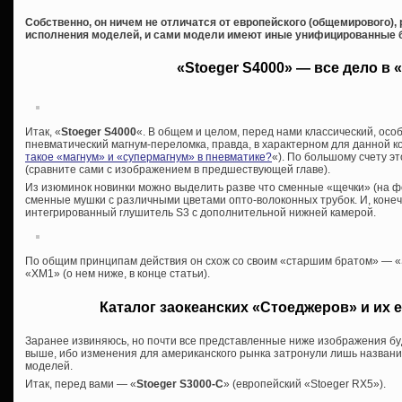
Собственно, он ничем не отличатся от европейского (общемирового),
исполнения моделей, и сами модели имеют иные унифицированные 
«Stoeger S4000» — все дело в 
Итак, «
Stoeger S4000
«. В общем и целом, перед нами классический, ос
пневматический магнум-переломка, правда, в характерном для данной к
такое «магнум» и «супермагнум» в пневматике?
«). По большому счету э
(сравните сами с изображением в предшествующей главе).
Из изюминок новинки можно выделить разве что сменные «щечки» (на фо
сменные мушки с различными цветами опто-волоконных трубок. И, конечн
интегрированный глушитель S3 с дополнительной нижней камерой.
По общим принципам действия он схож со своим «старшим братом» — «
«XM1» (о нем ниже, в конце статьи).
Каталог заокеанских «Стоеджеров» и их 
Заранее извиняюсь, но почти все представленные ниже изображения бу
выше, ибо изменения для американского рынка затронули лишь названия,
моделей.
Итак, перед вами — «
Stoeger S3000-C
» (европейский «Stoeger RX5»).