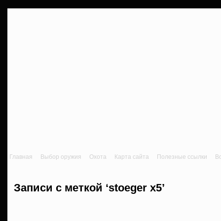
Главная
Выбор оружия
Охота
Карта сайта
Полезные ссылки
В
Записи с меткой ‘stoeger x5’