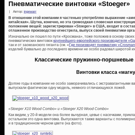
Пневматические винтовки «Stoeger»
|
Автор:
ingewarr
В отношении этой компании я частенько употребляю выражение «аме
китайская». Шутка, конечно, но эта громоздкая словесная конструкц
положение вещей: зарегистрирован «Stoeger» в США, входит в состав
отлаженное производство огнестрела, выпуск своей пневматики орга
Изначально он пошел по пути «Кросмана», тоже положив в основу свои
пневматических винтовок
крупнейшего европейского производителя «G
так и от заокеанского гиганта (см. «
Где производят пневматику «Crosma
изделий буквально до последнего времени не особо радовал широтой и
Классические пружинно-поршневые 
Винтовки класса «магн
Долгие годы в компании не особо заморачивались с экстравагантными 
выпускали фактически одну модель, немного отличающуюся ложей.
«Stoeger X10 Wood Combo» и «Stoeger X20 Wood Combo»
Как видим, у 20-й модели она более вычурная, цевье с насечками, прик
остальном это одна винтовка. Выпускаются также варианты с полимерной
и в традиционном черном цвете (на фото).