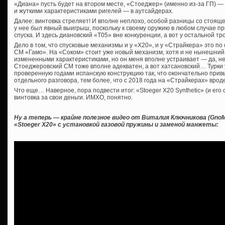
«Диана» пусть будет на втором месте, «Стоеджер» (именно из-за ГП) —
и жуткими характеристиками ригелей — в аутсайдерах.
Далее: винтовка стреляет! И вполне неплохо, особой разницы со стояще
у нее был явный выигрыш, поскольку к своему оружию в любом случае п
спуска. И здесь диановский «Т05» вне конкуренции, а вот у остальной т
Дело в том, что спусковые механизмы и у «Х20», и у «Страйкера» это по с
СМ «Гамо». На «Соком» стоит уже новый механизм, хотя и не нынешний
измененными характеристиками, но он меня вполне устраивает — да, не 
Стоеджеровский СМ тоже вполне адекватен, а вот хатсановский… Турки
проверенную годами испанскую конструкцию так, что окончательно привык
отдельного разговора, тем более, что с 2018 года на «Страйкерах» вро
Что еще… Наверное, пора подвести итог: «Stoeger X20 Synthetic» (и его
винтовка за свои деньги. ИМХО, понятно.
Ну а теперь — крайне полезное видео от Виталия Ключникова (GnoM
«Stoeger X20» с установкой газовой пружины и заменой манжеты: