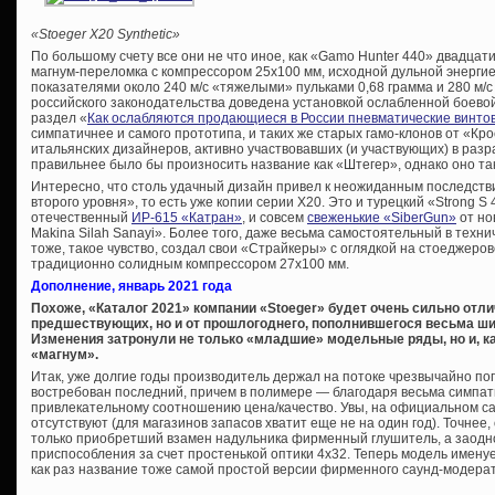
«
Stoeger
X20 S
ynthetic»
По большому счету все они не что иное, как «Gamo Hunter 440» двадцати
магнум-переломка с компрессором 25х100 мм, исходной дульной энерги
показателями около 240 м/с «тяжелыми» пульками 0,68 грамма и 280 м/
российского законодательства доведена установкой ослабленной боевой
раздел «
Как ослабляются продающиеся в России пневматические винто
симпатичнее и самого прототипа, и таких же старых гамо-клонов от «Кр
итальянских дизайнеров, активно участвовавших (и участвующих) в раз
правильнее было бы произносить название как «Штегер», однако оно так
Интересно, что столь удачный дизайн привел к неожиданным последстви
второго уровня», то есть уже копии серии Х20. Это и турецкий «Strong S 
отечественный
ИР-615 «Катран»
, и совсем
свеженькие «SiberGun»
от но
Makina Silah Sanayi». Более того, даже весьма самостоятельный в техн
тоже, такое чувство, создал свои «Страйкеры» с оглядкой на стоеджеро
традиционно солидным компрессором 27х100 мм.
Дополнение, январь 2021 года
Похоже, «Каталог 2021» компании «Stoeger» будет очень сильно отли
предшествующих, но и от прошлогоднего, пополнившегося весьма ш
Изменения затронули не только «младшие» модельные ряды, но и, ка
«магнум».
Итак, уже долгие годы производитель держал на потоке чрезвычайно п
востребован последний, причем в полимере — благодаря весьма симпат
привлекательному соотношению цена/качество. Увы, на официальном с
отсутствуют (для магазинов запасов хватит еще не на один год). Точнее,
только приобретший взамен надульника фирменный глушитель, а заод
приспособления за счет простенькой оптики 4х32. Теперь модель имену
как раз название тоже самой простой версии фирменного саунд-модера