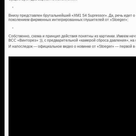
Внизу представлен брутальнейший «XM1 S4 Supressor». Да, речь идет 
поколением фирменных интегрированных глушителей от «Stoeger»:
Собственно, схема и принцип действия понятны из картинки. Имеем неч
ВСС «Винторез» :)), с предварительной «камерой сброса давления», на
И напоследок — официальное видео о новинке от «Stoeger» — первой в 