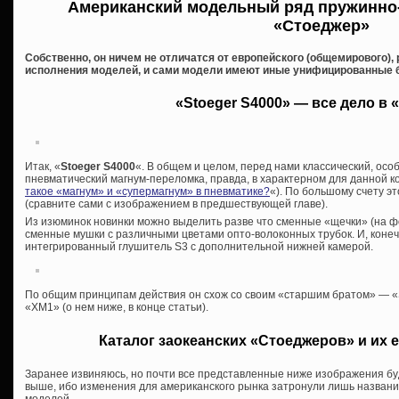
Американский модельный ряд пружинно
«Стоеджер»
Собственно, он ничем не отличатся от европейского (общемирового),
исполнения моделей, и сами модели имеют иные унифицированные 
«Stoeger S4000» — все дело в 
Итак, «
Stoeger S4000
«. В общем и целом, перед нами классический, ос
пневматический магнум-переломка, правда, в характерном для данной к
такое «магнум» и «супермагнум» в пневматике?
«). По большому счету э
(сравните сами с изображением в предшествующей главе).
Из изюминок новинки можно выделить разве что сменные «щечки» (на фо
сменные мушки с различными цветами опто-волоконных трубок. И, конечн
интегрированный глушитель S3 с дополнительной нижней камерой.
По общим принципам действия он схож со своим «старшим братом» — «
«XM1» (о нем ниже, в конце статьи).
Каталог заокеанских «Стоеджеров» и их 
Заранее извиняюсь, но почти все представленные ниже изображения бу
выше, ибо изменения для американского рынка затронули лишь названия,