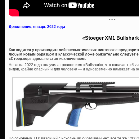
* * *
Дополнение, январь 2022 года
«Stoeger XM1 Bullshar
Как водится у производителей пневматических винтовок с предварит
любым новым образцом в классической ложе обязательно следует ег
«Стоеджер» здесь не стал исключением.
Новинка 2022 года получила грозное имя «Bullshark», что означает «бы
видов, крайне опасный и для человека — и одновременно намекает на о
По основным ТТХ различий с исходными образцами нет, все те же 1200 fp