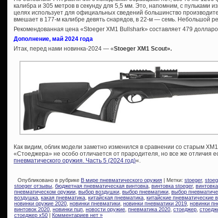
калибра и 305 метров в секунду для 5,5 мм. Это, напомним, с пульками и
целях использует для официальных сведений большинство производит
вмешает в 177-м калибре девять снарядов, в 22-м — семь. Небольшой ре
Рекомендованная цена «Stoeger XM1 Bullshark» составляет 479 долларо
Дополнение, май 2024 года
Итак, перед нами новинка-2024 — «
Stoeger XM1 Scout».
Как видим, облик модели заметно изменился в сравнении со старым XM1
«Стоеджера» не особо отличается от прародителя, но все же отличия ес
пневматического оружия. Часть 5 (2024 год)
«.
Опубликовано в рубрике
В мире пневматического оружия
| Метки:
stoeger
,
stoeg
stoeger отзывы
,
бюджетная пневматическая винтовка
,
винтовка stoeger
,
винтовка
пневматическом оружии
,
выбор воздушки
,
выбор пневматики
,
выбор пневматиче
воздушка
,
какая пневматика
,
китайская пневматика
,
китайские пневматические 
новинки оружие 2020
,
новинки пневматики
,
новинки пневматики 2019
,
новинки пн
винтовок 2020
,
новинки пцп
,
новости оружие
,
пневматика 2020
,
стоеджер
,
стоедж
стоеджер х50
|
Комментариев нет »