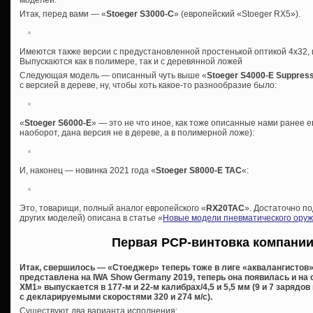
моделей.
Итак, перед вами — «
Stoeger S3000-C
» (европейский «Stoeger RX5»).
Имеются также версии с предустановленной простенькой оптикой 4х32
Выпускаются как в полимере, так и с деревянной ложей
Следующая модель — описанный чуть выше «
Stoeger S4000-E Suppres
с версией в дереве, ну, чтобы хоть какое-то разнообразие было:
«
Stoeger S6000-E
» — это не что иное, как тоже описанные нами ранее е
наоборот, дана версия не в дереве, а в полимерной ложе):
И, наконец — новинка 2021 года «
Stoeger S8000-E TAC
«:
Это, товарищи, полный аналог европейского «
RX20TAC
». Достаточно по
других моделей) описана в статье «
Новые модели пневматического оружи
Первая PCP-винтовка компани
Итак, свершилось — «Стоеджер» теперь тоже в лиге «аквалангистов»
представлена на IWA Show Germany 2019, теперь она появилась и на
XM1» выпускается в 177-м и 22-м калибрах/4,5 и 5,5 мм (9 и 7 зарядо
с декларируемыми скоростями 320 и 274 м/с).
Существуют два варианта исполнения: