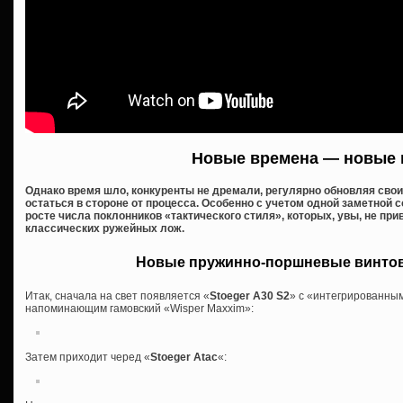
Новые времена — новые 
Однако время шло, конкуренты не дремали, регулярно обновляя сво
остаться в стороне от процесса. Особенно с учетом одной заметной 
росте числа поклонников «тактического стиля», которых, увы, не п
классических ружейных лож.
Новые пружинно-поршневые винтов
Итак, сначала на свет появляется «
Stoeger A30 S2
» с «интегрированным
напоминающим гамовский «Wisper Maxxim»:
Затем приходит черед «
Stoeger Atac
«: