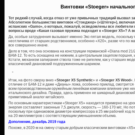
Винтовки «Stoeger» начально
Тот редкий случай, когда отказ от уже привычных традиций вызвал з
Абсолютное большинство винтовок «Стоеджер» («Штёгер»), включая
испанских «Gamo», о которых, пожалуй, осведомлены все любители 
вопросы вроде «Какая газовая пружина подходит к «Stoeger Х5»? А во
Да, особые затруднения вызывает именно Экс-пятая модель, поскольку 
неотличима от старших родственников, особенно «Х20», разве что по ма
все совершенно иначе.
Дело в том, что она основана на конструкции германской «Diana mod 21/2
BAM-12. То есть оснащена не нижним, а центральным зацепом поршня, 
Кстати, механизм запирания ствола тоже не ригелем, как у старших мод
классический диановский подпружиненным шариком.
Итак, на фото сверху вниз «
Stoeger X5 Synthetic
» и «
Stoeger X5 Wood
«.
отличие от БАМ-12 и даже «Дианы» ложа, особенно приклад, смотрится
всем производственным оружейным линейкам компании влияние уже н
итальянского дизайна. Правда, здесь применен не шикарный диановский
примитивный аналог китайского.
По основным характеристикам «Stoeger X5» находится примерно на уро
энергия составляет законные 7,5 джоуля, скорость — 160-170 м/с. Но пот
поскольку при одинаковом диаметре компрессора в 25 мм рабочий ход п
на 20 миллиметров с соответствующим уменьшением объема.
Дополнение, декабрь 2019 года
Похоже, в 2020-м на смену старым добрым классическим винтовкам «Х5»