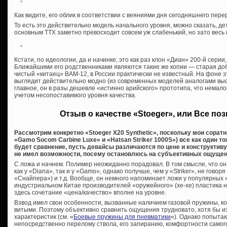
Как видите, его облик в соответствии с веяниями дня сегодняшнего пере
То есть это действительно модель начального уровня, можно сказать, дет
основным ТТХ заметно превосходит совсем уж слабенький, но зато весь 
Кстати, по идеологии, да и начинке, это как раз клон «Диан» 200-й серии
Ближайшими его родственниками являются такие же копии — старая доб
чистый «китаец» BAM-12, в России практически не известный. На фоне 
выглядит действительно модно (из современных моделей аналогами выс
главное, он в разы дешевле «истинно арийского» прототипа, что немало
учетом несопоставимого уровня качества.
Отзыв о качестве «Stoeger», или Все по
Рассмотрим конкретно «Stoeger X20 Synthetic», поскольку мои соратн
«
Gamo
Socom Carbine Luxe» и «Hatsan Striker 1000S») все как один т
будет сравнение, пусть девайсы различаются по цене и конструктиву.
не имел возможности, посему остановлюсь на субъективных ощущен
С ложа и начнем. Полимер неожиданно порадовал. В том смысле, что он 
как у «Diana», так и у «Gamo», однако получше, чем у «Striker», не говоря
«Снайпера») и т.д. Вообще, он немного напоминает ложи у популярных
индустриальном Китае производителей «оружейного» (хе-хе) пластика н
здесь сочетание «цена/качество» вполне на уровне.
Взвод имел свои особенности, вызванные наличием газовой пружины, ко
витыми. Поэтому объективно сравнить ощущения трудновато, хотя бы и
характеристик (см. «
Боевые пружины для пневматики
«). Однако попыта
непосредственно перелому ствола, его запиранию, комфортности самог