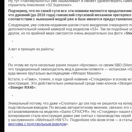
Ну, тут «тактикульность» уже зашкаливает и сможет удовлетворить само
глушитель поколения «S2 Supressor».
Подчеркну, что по своей сути все эти новинки являются продолжение
что древний (до 2010 года) гамовский спусковой механизм претерпел 
соответствии с нынешней модой уже в базе имеются предустановле
Следующим, уже совсем недавним шагом стало внедрение очередного п
дополнительной нижней камерой под индексом «S3». Так ли подобные 
другое, но по крайней мере смотрится очень внушительно (на фото «
Sto
А вот и принцип их работы:
По этому же пути несколько ранее пошел «Кросман» со своим SBD (Silenci
что традиционный законодатель мод в данном сегменте — испанская «G
куда менее брутально выглядящими «Whisper Maxxim».
Кстати, о «Гамо», точнее, о еще одной новинке «Стоеджера» в основу к
конструкция. Это действительно уникальный среди гамо-клонов «Stoeger
«
Stoeger RX40
«:
Уникальный потому, что даже «Crosman» до сих пор не решился на копи
подствольным взводом. По весьма авторитетному мнению, связано это
устанавливаемом на моделях «Gamo CFX/CFR». Но «Стоеджер» нашел 
копирования стала конструкция давно уже снятых с производства серий
у заслуженного «Weihrauch HW 57». Подробнее обо всем этом — в стать
винтовка с подствольным взводом
«.