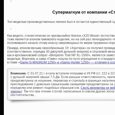
Супермагнум от компании «С
Топ-моделью производственных линеек был и остается единственный с
Как видите, стилистически он чрезвычайно близок «Х20 Wood» (естестве
тоже является клоном гамовского изделия, но на сей раз легендарного «
положившего начало этому классу сверхмощных по мерке пружинно-пор
Правда, клоном весьма своеобразным. От «Хантера» он получил грома
(соответственно, порядка 30 джоулей дульной энергии) и спусковой меха
как и кросмановский собрат «Benjamin Trail NP XL-1500», является зам
моделью. Впрочем, и сама «Гамо» пошла по пути упрощения и стандарти
в главе «
Gamo G-MAGNUM 1250» и «Gamo Hunter 1250» — отличия и ос
Внимание.
С 01.07.21 г. в силу вступили поправки в УК РФ (ст. 222 и 
с дульной энергией свыше 7,5 Дж. Если раньше ответственность, при
предусмотрена за ношение, перевозку и стрельбу в границах населен
преследование с довольно серьезными санкциями предусмотрено за с
переделку или ремонт подобных образцов (см.
Сколь веревочка не ве
законы
). Так что при чтении статей, написанных в совсем другую эпоху
обстоятельства…