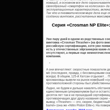
новаций, в основном все дело ограничивае
своеобразный «смартфон на колесиках» да
эксплуатационные характеристики, включ
Так что в пневматическом мире дела еще о
создании винтовок, рассчитанных максимум 
Серия «Crosman NP Elite»
Уже пару дней в одном из родственных соо
винтовка «Crosman Thrasher» (на фото вни
российскую сертификацию, хотя уже появил
есть у отечественных эйрганнеров какие-
отсутствуют, а первые еще немногочисле
компании.
А они впечатляют: скоростные показатели дек
м/с (последнее, правда, с бессвинцовыми с
всегда). В общем, 125-й Хатсан отдыхает… 
кросмановцы вывели на рынок новейший «суп
противоположной стороны был убийственный
Ладно, не будем и дальше накалять обстанов
единственным супермагнумом был и остается
десяток лет так и не прошедший сертификац
противоречащих друг другу названия серии 
вывод: «Thrasher» — это, скорее, бюджетный
barrel» (она же «Nitro Piston Elite»). На пов