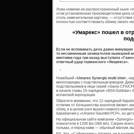
Ложа новинки не распространенный ныне «пла
этом установленная производителем цена со
столь замечательную картину, — отсутствие 
полностью соответствовать облику своего ле
«Умарекс» пошел в от
под
Если не вспоминать дела давно минувших д
то несомненным зачинателем нынешней м
винтовки года три назад выступила «Гамо» 
ответный удар германского «Умарекса».
Новейший «
Umarex Synergis multi shot
«, на
многозарядка с подствольным взводом. Даж
подствольников в лице серий «Gamo CFX/CFR/
в начале главы 10-зарядная «BSA Goldstar»
испанской корпорации.
Обратите внимание, что 12-зарядный барабан
отличие от большинства аналогов (может, как
сбоку, и в целом узел вышел намного компак
барабанчик у «Umarex Gauntlet PCP», но де
На официальном сайте компании «Synergis» 
показатели в 1200 fps (366 м/с). Скорее всег
пульках, и перед нами — обычный магнум, в
P.S. Ура, «Сайнерджис» (правда, не в налич