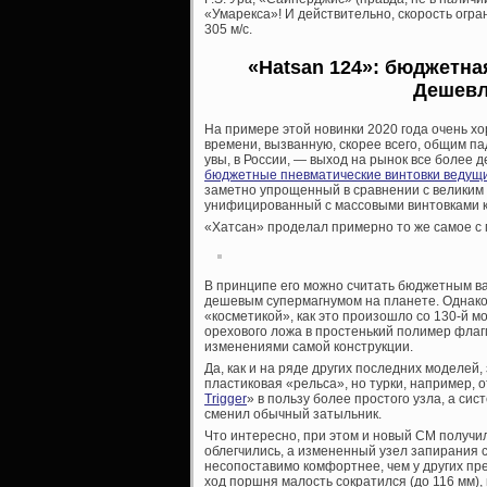
«Умарекса»! И действительно, скорость огра
305 м/с.
«Hatsan 124»: бюджетна
Дешевле
На примере этой новинки 2020 года очень 
времени, вызванную, скорее всего, общим па
увы, в России, — выход на рынок все более
бюджетные пневматические винтовки ведущ
заметно упрощенный в сравнении с великим 
унифицированный с массовыми винтовками 
«Хатсан» проделал примерно то же самое с
В принципе его можно считать бюджетным 
дешевым супермагнумом на планете. Однако
«косметикой», как это произошло со 130-й 
орехового ложа в простенький полимер флаг
изменениями самой конструкции.
Да, как и на ряде других последних моделей
пластиковая «рельса», но турки, например, 
Trigger
» в пользу более простого узла, а си
сменил обычный затыльник.
Что интересно, при этом и новый СМ получил
облегчились, а измененный узел запирания 
несопоставимо комфортнее, чем у других пре
ход поршня малость сократился (до 116 мм), 