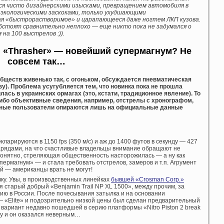
тся чисто дизайнерскими изысками, превращением автомобиля в
 экологическими заскоками, только ухудшающими
ая «быстрорастворимое» и царапающееся даже ногтем ЛКП кузова.
бстоят сравнительно неплохо — еще никто пока не задумался о
на 100 выстрелов :)).
: «Thrasher» — новейший супермагнум? Не
совсем так…
бществ живенько так, с огоньком, обсуждается пневматическая
зу). Проблема усугубляется тем, что новинка пока не прошла
ась в украинских ормагах (это, кстати, традиционное явление). То
либо объективные сведения, например, отстрелы с хронографом,
нные пользователи опираются лишь на официальные данные
ларируются в 1150 fps (350 м/с) и аж до 1400 футов в секунду — 427
нарядами, на что счастливые владельцы внимание обращают не
Понятно, стреляющая общественность насторожилась — а ну как
ермагнум» — и стала требовать отстрелов, замеров и т.п. Агрумент
 — американцы врать не могут!
ку. Увы, в производственных линейках
бывшей «Crosman Corp.»
 старый добрый «Benjamin Trail NP XL 1500», между прочим, за
ию в России. После почесывания затылка и на основании
— «Elite» и подозрительно низкой цены был сделан предварительный
 вариант недавно пошедшей в серию платформы «Nitro Piston 2 break
ерку и он оказался неверным…