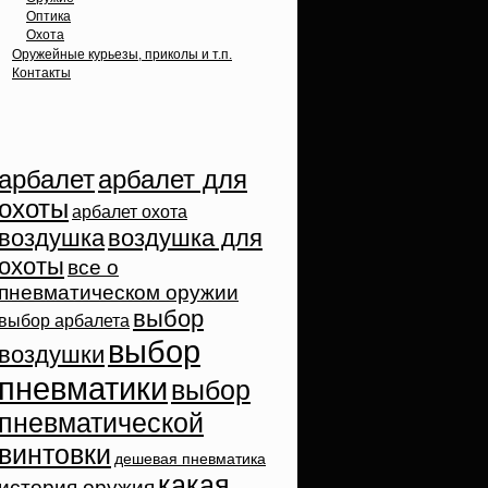
Оптика
Охота
Оружейные курьезы, приколы и т.п.
Контакты
Облако тэгов
арбалет
арбалет для
охоты
арбалет охота
воздушка
воздушка для
охоты
все о
пневматическом оружии
выбор
выбор арбалета
выбор
воздушки
пневматики
выбор
пневматической
винтовки
дешевая пневматика
какая
история оружия