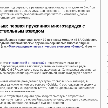
стик под дерево», а реальная древесина, чуть ли даже не бук. При
ставляет всего 199,99 USD. Единственное, что несколько портит
ну хотя бы чисто декоративного коробчатого «магазина», дабы
гендарного прототипа.
рыв: первая пружинная многозарядка с
ствольным взводом
ней, вроде появления почти 30 лет назад модели «BSA Goldstar»,
оды на пневматические пружинно-поршневые многозарядные
(см. «
Многозарядные пневматические винтовки «Gamo»
). И вот —
ряду с
хатсановской «Проксимой»
, фактически уникальная
е барселонцы, имея в производственных линейках целые ряды
Big Cat CF», до такого пока не додумались. Хотя как раз упомянутая
 была разработана британской компанией, ныне входящей в состав
ный магазин (пока девайс доступен только в 177-м калибре) в
 раз за исключением все того же «Goldstar») расположен не сверху, а
тнее, нежели у конкурентов. Кстати, сам он чрезвычайно напоминает
тали не взаимозаменяемы.
еще отсутствует, однако производитель озвучил скоростные
о, как ныне принято у оружейных маркетологов, речь идет о сверхлегких
ыдающий порядка 20 джоулей дульной энергии.
ии) обнаружился таки на портале американского дивизиона