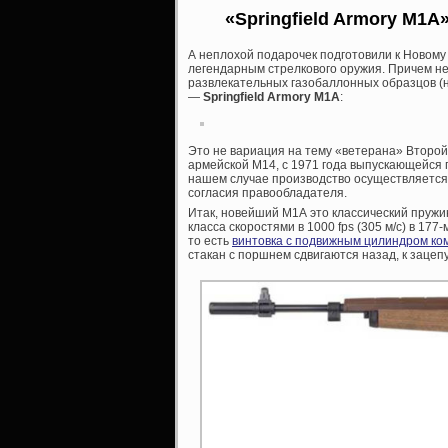
«Springfield Armory M1
А неплохой подарочек подготовили к Новому
легендарным стрелкового оружия. Причем не
развлекательных газобаллонных образцов (н
—
Springfield Armory M1A
:
Это не вариация на тему «ветерана» Второй
армейской М14, с 1971 года выпускающейся п
нашем случае производство осуществляетс
согласия правообладателя.
Итак, новейший М1А это классический пруж
класса скоростями в 1000 fps (305 м/с) в 177
то есть
винтовка с подвижным цилиндром ко
стакан с поршнем сдвигаются назад, к зацепу