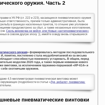
ческого оружия. Часть 2
оправки в УК РФ (ст. 222 и 223), касающиеся пневматического оружия
аньше ответственность, причем только административная, была
рельбу в границах населенных пунктов, то отныне уже уголовное
кциями предусмотрено за сбыт, а также незаконные изготовление,
 (см.
Сколь веревочка не вейся, или Новые «антипневматические»
анных в совсем другую эпоху :)), имейте в виду вновь открывшиеся
атического оружия
» формировалась методом последовательного
 И, понятно, постепенно стала неудобочитаемой из-за весьма
обладает способностью понемногу устаревать. В общем, перед
ительно моделям 2020 года, а также первым новинкам нового
иже винтовки, за исключением пружинно-поршневой «ИР-614» и
 себе охотничьим оружием.
аже 4,5-миллиметровая пневматическая винтовка может
 окружающих (подробности в статье «
Лук, арбалет, пневматика:
мательны.
шневые пневматические винтовки