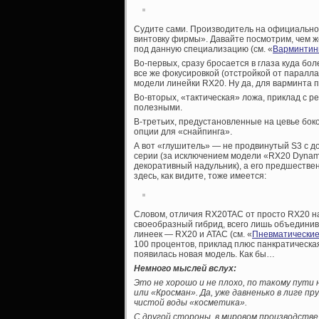
Судите сами. Производитель на официальном
винтовку фирмы». Давайте посмотрим, чем ж
под данную специализацию (см. «
Варминтинг
Во-первых, сразу бросается в глаза куда бо
все же фокусировкой (отстройкой от паралла
модели линейки RX20. Ну да, для варминта 
Во-вторых, «тактическая» ложа, приклад с 
полезными.
В-третьих, предустановленные на цевье боко
опции для «снайпинга».
А вот «глушитель» — не продвинутый S3 с д
серии (за исключением модели «RX20 Dynam
декоративный надульник), а его предшествен
здесь, как видите, тоже имеется:
Словом, отличия RX20TAC от просто RX20 на
своеобразный гибрид, всего лишь объедини
линеек — RX20 и ATAC (см. «
Пневматические
100 процентов, приклад плюс панкратическа
появилась новая модель. Как бы…
Немного мыслей вслух:
Это не хорошо и не плохо, по такому пути
или «Кросман». Да, уже давненько в лиге 
чистой воды «косметика».
С другой стороны, в мировом производств