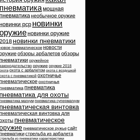
пневматика
мощная
пневматика
необычное оружие
новинки
новинки pcp
оружие
новинки оружие
новинки пневматики
2018
новости
новое пневматическое
обзоры
оружие
обзоры арбалетов
пневматики
оружейное
оружие
законодательство
оружие 2018
охота с арбалетом
охота
охота с воздушкой
охотничье
охота с пневматикой
пневматическое
охотничья
пневматика
пневматика
пневматика для охоты
пневматика магнум
пневматика супермагнум
пневматическая винтовка
пневматическая винтовка для
пневматическое
охоты
оружие
сайт
пневматическое ружье
пневматики
стрельба из арбалета
стрельба из пневматики
характеристики