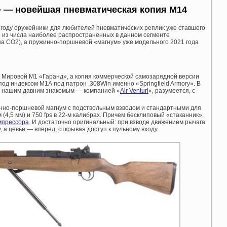
A» — новейшая п
невматическая копия М14
 году оружейники для любителей пневматических реплик уже ставшего
 из числа наиболее распространенных в данном сегменте
а СО2), а пружинно-поршневой «магнум» уже модельного 2021 года
 Мировой М1 «Гаранд», а копия коммерческой самозарядной версии
од индексом М1А под патрон .308Win именно «Springfield Armory». В
я нашим давним знакомым — компанией «
Air Venturi
«, разумеется, с
инно-поршневой магнум с подствольным взводом и стандартными для
-м (4,5 мм) и 750 fps в 22-м калибрах. Причем бесклиповый «стаканник»,
мпрессора
. И достаточно оригинальный: при взводе движением рычага
, а цевье — вперед, открывая доступ к пульному входу.