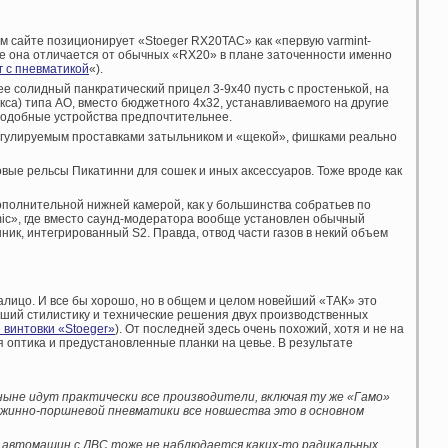
 сайте позиционирует «Stoeger RX20TAC» как «первую varmint-
е она отличается от обычных «RX20» в плане заточенности именно
 с пневматикой
«).
лее солидный панкратический прицел 3-9х40 пусть с простенькой, на
кса) типа АО, вместо бюджетного 4х32, устанавливаемого на другие
подобные устройства предпочтительнее.
регулируемым проставками затыльником и «щекой», фишками реально
вые рельсы Пикатинни для сошек и иных аксессуаров. Тоже вроде как
ополнительной нижней камерой, как у большинства собратьев по
ic», где вместо саунд-модератора вообще установлен обычный
ник, интегрированный S2. Правда, отвод части газов в некий объем
лицо. И все бы хорошо, но в общем и целом новейший «ТАК» это
вший стилистику и технические решения двух производственных
 винтовки «Stoeger»
). От последней здесь очень похожий, хотя и не на
я оптика и предустановленные планки на цевье. В результате
 ныне идут практически все производители, включая ту же «Гамо»
пружинно-поршневой пневматики все новшества это в основном
е автомашин с ДВС тоже не наблюдается каких-то радикальных