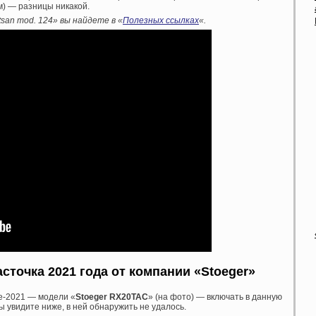
м) — разницы никакой.
san mod. 124» вы найдете в «
Полезных ссылках
«.
точка 2021 года от компании «Stoeger»
е-2021 — модели «
Stoeger RX20TAC
» (на фото) — включать в данную
вы увидите ниже, в ней обнаружить не удалось.