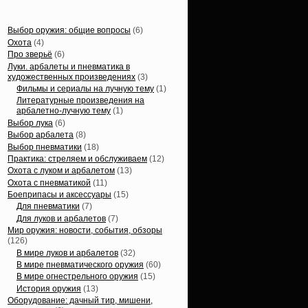
Статьи, обзоры
Выбор оружия: общие вопросы
(6)
Охота
(4)
Про зверьё
(6)
Луки. арбалеты и пневматика в
художественных произведениях
(3)
Фильмы и сериалы на лучную тему
(1)
Литературные произведения на
арбалетно-лучную тему
(1)
Выбор лука
(6)
Выбор арбалета
(8)
Выбор пневматики
(18)
Практика: стреляем и обслуживаем
(12)
Охота с луком и арбалетом
(13)
Охота с пневматикой
(11)
Боеприпасы и аксессуары
(15)
Для пневматики
(7)
Для луков и арбалетов
(7)
Мир оружия: новости, события, обзоры
(126)
В мире луков и арбалетов
(32)
В мире пневматического оружия
(60)
В мире огнестрельного оружия
(15)
История оружия
(13)
Оборудование: дачный тир, мишени,