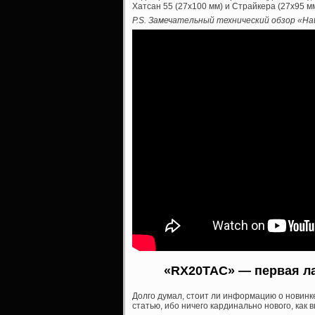
Хатсан 55 (27х100 мм) и Страйкера (27х95 м
P.S. Замечательный технический обзор «Hat
«RX20TAC» — первая лас
Долго думал, стоит ли информацию о новинк
статью, ибо ничего кардинально нового, как 