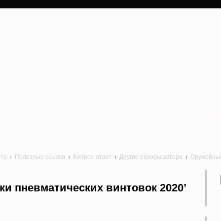
a
Лук, арбалет, пне
йта
Полезные ссылки
Вопрос-ответ
Другие обзоры автора
Оружейные 
ки пневматических винтовок 2020’