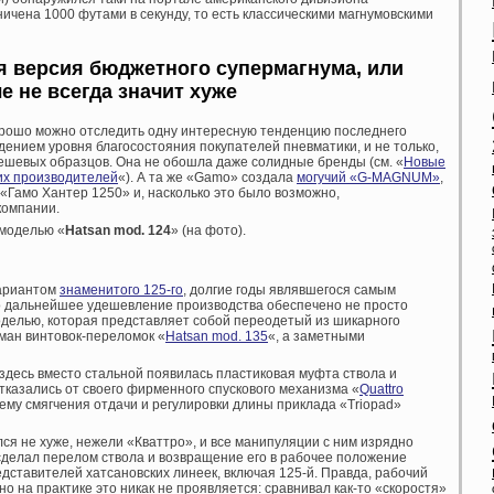
ничена 1000 футами в секунду, то есть классическими магнумовскими
я версия бюджетного супермагнума, или
 не всегда значит хуже
хорошо можно отследить одну интересную тенденцию последнего
дением уровня благосостояния покупателей пневматики, и не только,
 дешевых образцов. Она не обошла даже солидные бренды (см. «
Новые
их производителей
«). А та же «Gamo» создала
могучий «G-MAGNUM»
,
«Гамо Хантер 1250» и, насколько это было возможно,
компании.
 моделью «
Hatsan mod. 124
» (на фото).
вариантом
знаменитого 125-го
, долгие годы являвшегося самым
 дальнейшее удешевление производства обеспечено не просто
моделью, которая представляет собой переодетый из шикарного
ман винтовок-переломок «
Hatsan mod. 135
«, а заметными
, здесь вместо стальной появилась пластиковая муфта ствола и
отказались от своего фирменного спускового механизма «
Quattro
стему смягчения отдачи и регулировки длины приклада «Triopad»
ся не хуже, нежели «Кваттро», и все манипуляции с ним изрядно
сделал перелом ствола и возвращение его в рабочее положение
дставителей хатсановских линеек, включая 125-й. Правда, рабочий
но на практике это никак не проявляется: сравнивал как-то «скоростя»