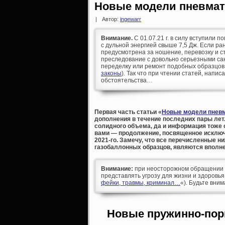
Новые модели пневмати
|
Автор:
ingewarr
Внимание.
С 01.07.21 г. в силу вступили п
с дульной энергией свыше 7,5 Дж. Если р
предусмотрена за ношение, перевозку и ст
преследование с довольно серьезными сан
переделку или ремонт подобных образцов
законы
). Так что при чтении статей, напис
обстоятельства…
Первая часть статьи «
Новые модели пневм
дополнения в течение последних пары лет.
солидного объема, да и информация тоже 
вами — продолжение, посвященное исключ
2021-го. Замечу, что все перечисленные н
газобаллонных образцов, являются вполне
Внимание:
при неосторожном обращении д
представлять угрозу для жизни и здоровья
фейки, травмы, криминал…
«). Будьте вни
Новые пружинно-пор