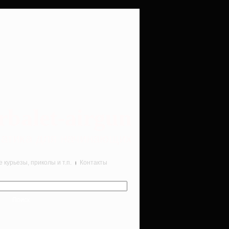
rbalet-airgun
вматика для начинающих
курьезы, приколы и т.п.
Контакты