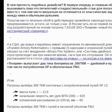
В чем прелесть подобных девайсов? В первую очередь и главным об
выхаживать пока что пятилетний «гладкоствольный» стаж для получе
вместе с тем они чисто визуально не отличаются от классических на
между ними и обычными ружьями.
Попытки как-то легально обойти действующее оружейное законодательс
предпринимаются, кстати, не только у нас. В России чуть ли не первой л
под разработанный на основе патрона 7,62х39 ЗАО «Техкрим» новый бо
нестандартный «парадокс»
).
А в США, где ружья и карабины имеют ограничение по минимальной дли
«Franklin Armory Reformation» с прямыми (!) нарезами и оперенной пуле
обошел за счет внедрения «Binary Fire System», или «Системы двойного 
спуск происходит как при нажатии крючка, так и при его отпускании. Об 
рассказывается в статье
«Не-винтовка-не-ружье» — по-русски и по-амер
«Техкрим» выпускает два типа боеприпасов .366ТКМ — дробовой и пу
том числе полуоболочки SP и оболочечные FMJ.
Итак:
Патроны калибра 366 ТКМ охотничьи с полуоболочечной пулей SP 13:
масса пули, г — 12,6
начальная скорость, м/с (для ВПО-208) — 620
поперечник рассеивания (х=100 м), мм — 60
Патроны калибра 366 ТКМ с пулей в латунной оболочке FMJ: