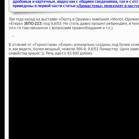
дробовые и картечные, видео как с общими сведениями, так и с от
приведены в первой части статьи
«Ланкастеры» переходят в насту
Три года назад на выставке «Охота и Оружие» компания «Молот-Оружие
«Егерь» (
ВПО-223
) под 9,6/53. Не столь давно прошел ребрендинг, и те
(что-то там связанное с вопросами правообладания и т.п.).
В отличие от «Горностаев» «Егеря» изначально созданы под более соли
и, как видите, более мощный, нежели 366-й, 9,6/53 Ланкастер. Цена зам
семейства куньих :)). Речь идет о 63 600 рублях.