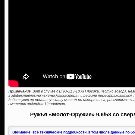
Примечание
. Вот в случае с ВПО-213-18 ЛП логика, честно говоря, н
в эффективности «схемы Ланкастера» и решили перестраховаться, пр
действуют по принципу «кашу маслом не испортишь», рассчитывая на
смешения подходов. Непонятно.
Ружья «Молот-Оружие» 9,6/53 со свер
Внимание: все технические подробности, в том числе данные по б