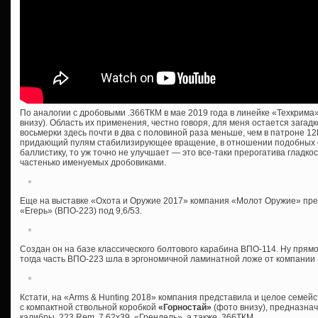
По аналогии с дробовыми .366ТКМ в мае 2019 года в линейке «Техкрима»
внизу). Область их применения, честно говоря, для меня остается загадк
восьмерки здесь почти в два с половиной раза меньше, чем в патроне 12
придающий пулям стабилизирующее вращение, в отношении подобных с
баллистику, то уж точно не улучшает — это все-таки прерогатива гладко
частенько именуемых дробовиками.
Еще на выставке «Охота и Оружие 2017» компания «Молот Оружие» пре
«Егерь» (ВПО-223) под 9,6/53.
Создан он на базе классического болтового карабина ВПО-114. Ну прямо 
тогда часть ВПО-223 шла в эргономичной ламинатной ложе от компании 
Кстати, на «Arms & Hunting 2018» компания представила и целое семейс
с компактной ствольной коробкой
«Горностай»
(фото внизу), предназна
калибры .223 Rem, 7,62х39, «Грендель», а также .366ТКМ.