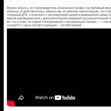
Можно сказать, что производитель изначально провел так любимый мно
образца. И действительно, именно им, по мнению «молотовцев», он и пр
солидный ДТК, «телескоп» с регулируемой щекой и вывешенное цевье сра
имеем переводчик огня с дополнительной клавишей под указательный пал
вот он и ответ на самый злободневный «тактикульный» вопрос — «так все
затвор!?»). Цена соответствующая — 93 800 рублей.