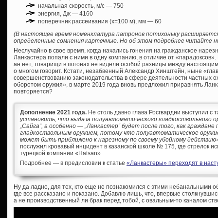
начальная скорость, м/с — 750
энергия, Дж — 4160
поперечник рассеивания (х=100 м), мм — 60
(В настоящее время номенклатура патронов потихоньку расширяется
определенные сомнения картечные. Но об этом подробнее читайте ни
Неслучайно в свое время, когда начались гонения на гражданское нарез
Ланкастера попали с ними в одну компанию, в отличие от «парадоксов». 
ан нет, товарищи в погонах не видели особой разницы между настоящи
о многом говорит. Кстати, незабвенный Александр Хинштейн, ныне «глав
совершенствованию законодательства в сфере деятельности частных о
оборотом оружия», в марте 2019 года вновь предложил приравнять Ланк
повторяется?
Дополнение 2021 года.
Не столь давно глава Росгвардии выступил с т
установить, что выдача полуавтоматического гладкоствольного ор
„Сайга“, а особенно — „Ланкастер“ будет после того, как граждане
гладкоствольным оружием, потому что полуавтоматическое оружи
может быть приближено к нарезному по своему убойному действию
послужил кровавый инцидент в казанской школе № 175, где стрелок ис
турецкой компании «Hatsan».
Подробнее — в предисловии к статье
«Ланкастеры» переходят в насту
Ну да ладно, для тех, кто еще не познакомился с этими небанальными 
где все рассказано и показано. Добавлю лишь, что, впервые столкнувш
а не производственный ли брак перед тобой, с овальным-то каналом ст