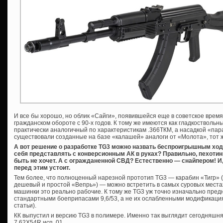
И все бы хорошо, но облик «Сайги», появившейся еще в советское время
гражданском обороте с 90-х годов. К тому же имеются как гладкоствольны
практически аналогичный по характеристикам .366ТКМ, а насадкой «пар
существовали созданные на базе «калашей» аналоги от «Молота», тот 
А вот решение о разработке TG3 можно назвать беспроигрышным ход
себя представлять с конверсионным АК в руках? Правильно, пехотин
быть не хочет. А с огражданенной СВД? Естественно — снайпером! И, 
перед этим устоит.
Тем более, что полноценный нарезной прототип TG3 — карабин «Тигр» (к
дешевый и простой «Вепрь») — можно встретить в самых суровых местах
машинки это реально рабочие. К тому же TG3 уж точно изначально пр
стандартными боеприпасами 9,6/53, а не их ослабленными модификаци
статьи).
КК выпустил и версию TG3 в полимере. Именно так выглядит сегодняшня
7,62Х54R исп. 01.