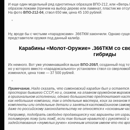
И еще один модельный ряд однотипных образцов ВПО-212, или «Вепрь 
образом ложами (причем на выбор дерево или ламинат, пластик же отсутс
На фото
ВПО-212-04
, ствол 650 мм, цена 45 100 рублей:
Ну, вроде бы с чистыми «парадоксами» .366ТКМ закончили. Однако сущ
представители оружия под данный калибр.
Карабины «Молот-Оружие» .366ТКМ со све
гибриды
Их немного. Вот уже упоминавшийся выше
ВПО-208Л
, созданный под то
но у которого вместо «парадоксального» установлен ствол со сверловкой
изменился, цена тоже — 37 500 рублей.
Примечание.
Надо сказать, что симоновский карабин был и остается 
просторах бывшего СССР, но и, скажем, на главном оружейном мирово
в оригинальном исполнении, однако большинство предпочитают кас
как небольшие компании, так и отдельные мастера, коих за океаном 
комплекты или отдельные детали и заняться кастомайзингом самому, б
даже по российскому законодательству не относятся к «основным ча
Например, подобрать свободно продающиеся у нас варианты от израил
полимерную ложу (или ложЕ, если так больше нравится) с рукояткой 
задействования «очумелых ручек» конечным итогом имеем что-то вро