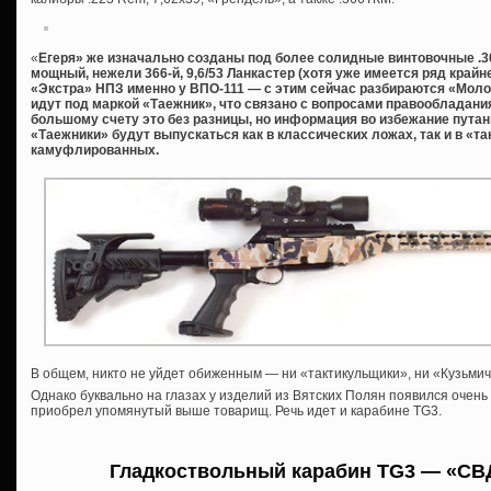
«
Егеря» же изначально созданы под более солидные винтовочные .308W
мощный, нежели 366-й, 9,6/53 Ланкастер (хотя уже имеется ряд край
«Экстра» НПЗ именно у ВПО-111 — с этим сейчас разбираются «Молот
идут под маркой «Таежник», что связано с вопросами правообладания,
большому счету это без разницы, но информация во избежание путани
«Таежники» будут выпускаться как в классических ложах, так и в «та
камуфлированных.
В общем, никто не уйдет обиженным — ни «тактикульщики», ни «Кузьмичи
Однако буквально на глазах у изделий из Вятских Полян появился очень
приобрел упомянутый выше товарищ. Речь идет и карабине TG3.
Гладкоствольный карабин TG3 — «СВ