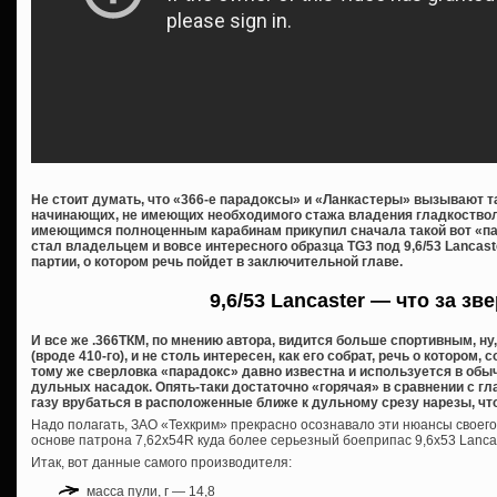
Не стоит думать, что «366-е парадоксы» и «Ланкастеры» вызывают 
начинающих, не имеющих необходимого стажа владения гладкостволо
имеющимся полноценным карабинам прикупил сначала такой вот «пар
стал владельцем и вовсе интересного образца TG3 под 9,6/53 Lancas
партии, о котором речь пойдет в заключительной главе.
9,6/53 Lancaster — что за зв
И все же .366ТКМ, по мнению автора, видится больше спортивным, ну
(вроде 410-го), и не столь интересен, как его собрат, речь о котором, 
тому же сверловка «парадокс» давно известна и используется в обы
дульных насадок. Опять-таки достаточно «горячая» в сравнении с 
газу врубаться в расположенные ближе к дульному срезу нарезы, чт
Надо полагать, ЗАО «Техкрим» прекрасно осознавало эти нюансы своего
основе патрона 7,62х54R куда более серьезный боеприпас 9,6х53 Lancast
Итак, вот данные самого производителя:
масса пули, г — 14,8