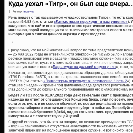
Куда уехал «Тигр», он был еще вчера
|
Автор:
ingewarr
Речь пойдет о так называемом «гладкоствольном Тигре», то есть кар
патрон 9.6/53 (см. статью
«Ланкастеры» переходят в наступление»
).
жалуются, что найти его в продаже стало практически невозможно 
магазинов, порой находящихся за тысячи километров от своего мест
информация о снятии данного образца с производства.
Сразу скажу, что на мой конкретный вопрос по теме представители Конц
— 25 мая 2022 года) не ответили, хотя электронное письмо было напра
ресурсе производителя в разделе «гладкоствольное оружие» (как и во вс
еще можно найти, пусть и с пометкой «нет в наличии», по прямому запр
описанную нами в посте «
Барракуда» на дальний кордон ушла
«, тоже, 
К счастью, в номенклатуре представленных образцов удалось обнаружи
«TR9 Paradox» .345ТК, а также патриарха калашниковского семейства «
.366ТКМ (см. статью
«Ланкастеры» переходят в наступление. Часть 2
«).
ставшее с недавних времен под давлением ряда депутатов ругательным
глаз долой, хотя до официального приравнивания его к классическому 
Будет ли TG3 после 01.07.2022 года действительно снят с производст
надежда на ответ от специалистов Концерна (пока, судя по всему, ре
если этот, пусть и не совсем обычный, но все же редчайший по нын
крупнокалиберного охотничьего оружия уйдет в небытие. Попробуйте
отечественный бреннеке 9,3х64, ладно хоть остались предложения по
импортным и с соответствующей ценой.
С другой стороны, что бы кто ни говорил, но основное преимущество T
«Тигр» — заключалось в отсутствии необходимости выхаживать «пятилет
заветной лицензии на полноценное нарезное оружие. И вот оно-то чере