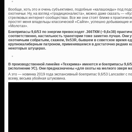
Вообще, хоть это и очень субъективно, подобные «калашоиды» под под
охотничьи. Ну, на взгляд «традиционалиста», можно даже сказать — «Куз
стрелковых интернет-сообществах. Все же они стоят ближе к практическ
простят меня владельцы классической «Сайги», успешно добывающие из 
«Молотах».
Боеприпасы 9,6/53 по энергии превосходят .366ТКМ (~9,6х38) практич
соответственно, настильность траектории тоже заметно лучше. Они 
охотничьим собратьям, скажем, 9х53R, бывшем в советское время 
крупнокалиберным патроном, применявшемся в достаточно редких к
некоторых штуцерах.
В производственной линейке «Техкрима» имеются и боеприпасы 9,6/
(исполнение УС). Они предназначены «для охоты на мелкого зверя ма
А это — новинка 2019 года экспансивный боеприпас 9,6/53 Lancaster с 
всему, весьма убойная штуковина.