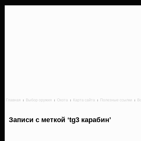
Главная
Выбор оружия
Охота
Карта сайта
Полезные ссылки
В
Записи с меткой ‘tg3 карабин’