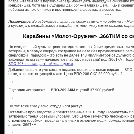
потребителей это в первую очередь может дать надежду на снижение и
конкуренции. Хотя бы в будущем, дай бог — в ближайшем… Как и сравни
побоища их поклонников и противников на форумах и в соцсетях.
* * *
Примечание.
Во избежание путаницы сразу замечу, что ребята с «Мо
к ружьям, а с «парадоксом» к карабинам, поскольку какие-никакие на
Карабины «Молот-Оружие» .366ТКМ со с
На сегодняшний день в строю находятся как новейшие представители м
ветераны, в первую очередь созданное на базе без преувеличения лег
сверловкой «парадокс» (то есть не далее 140 миллиметров от дульного
законодательства — начинается участок с нарезами) под .366ТКМ. Подро
ВПО-208: нестандартный «парадокс»
.
Добавлю лишь, что уже совсем недавно появилась новая версия — ВПО-2
ниже, в соответствующей главе. Цена ВПО-208 СКС 38 000 рублей.
Еще один «старичок» —
ВПО-209 АКМ
с ценой 37 900 рублей.
Ну, тут тоже сразу ясно, откуда ноги растут…
Остались в производстве и представленные в 2018 году «
Горностаи
» с 
затвором с тремя боевыми упорами. Это целое семейство легоньких и р
ствольной коробкой, предназначенных в основном под «промежуточные»
а также .366ТКМ.