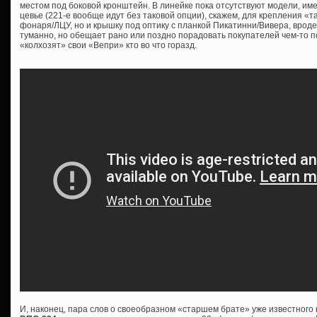
местом под боковой кронштейн. В линейке пока отсутствуют модели, им
цевье (221-е вообще идут без таковой опции), скажем, для крепления «т
фонаря/ЛЦУ, но и крышку под оптику с планкой Пикатинни/Вивера, врод
туманно, но обещает рано или поздно порадовать покупателей чем-то 
«колхозят» свои «Вепри» кто во что горазд.
И, наконец, пара слов о своеобразном «старшем брате» уже известног