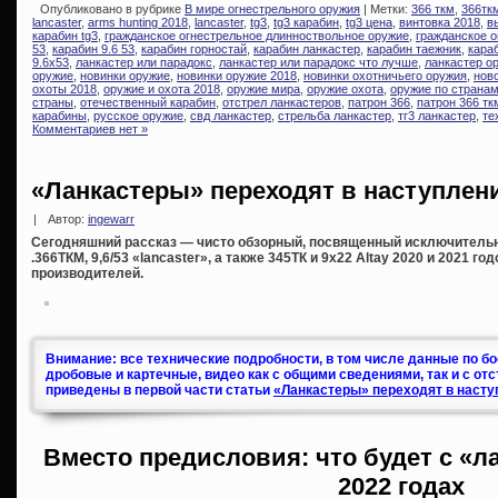
Опубликовано в рубрике
В мире огнестрельного оружия
| Метки:
366 ткм
,
366тк
lancaster
,
arms hunting 2018
,
lancaster
,
tg3
,
tg3 карабин
,
tg3 цена
,
винтовка 2018
,
в
карабин tg3
,
гражданское огнестрельное длинноствольное оружие
,
гражданское о
53
,
карабин 9.6 53
,
карабин горностай
,
карабин ланкастер
,
карабин таежник
,
караб
9.6х53
,
ланкастер или парадокс
,
ланкастер или парадокс что лучше
,
ланкастер о
оружие
,
новинки оружие
,
новинки оружие 2018
,
новинки охотничьего оружия
,
нов
охоты 2018
,
оружие и охота 2018
,
оружие мира
,
оружие охота
,
оружие по страна
страны
,
отечественный карабин
,
отстрел ланкастеров
,
патрон 366
,
патрон 366 тк
карабины
,
русское оружие
,
свд ланкастер
,
стрельба ланкастер
,
тг3 ланкастер
,
те
Комментариев нет »
«Ланкастеры» переходят в наступлени
|
Автор:
ingewarr
Сегодняшний рассказ — чисто обзорный, посвященный исключитель
.366ТКМ, 9,6/53 «lancaster», а также 345ТК и 9х22 Altay 2020 и 2021 г
производителей.
Внимание: все технические подробности, в том числе данные по б
дробовые и картечные, видео как с общими сведениями, так и с от
приведены в первой части статьи
«Ланкастеры» переходят в насту
Вместо предисловия: что будет с «л
2022 годах