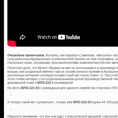
Очередное примечание.
Кстати, как карабин Симонова, «мосинка» то
силу ряда конструкционных особенностей далеко не так популярна, ка
Насколько знаю, основными производителями комплектов для нее явля
Понятное дело, что Молот-Оружие не мог не использовать в производс
козырь, как созданный именно там на основе ручного пулемета Калашник
охотничьих интернет-сообществ известный как «папа Свин» :)). Просто
этого слова аппарат стал родоначальником целой производственной лин
деревянной ложе и
ВПО-222
в полимерной.
На фото
ВПО-221-03
с рекордным для данного семейства стволом в 700
А теперь такой же «суперлонг», только уже
ВПО-222-03
(цена 44 100 руб
Обратите внимание, что все они идут с классической крышкой ствольной