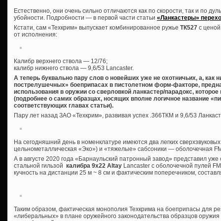
Естественно, они очень сильно отличаются как по скорости, так и по дуль
убойности. Подробности — в первой части статьи
«Ланкастеры» перехо
Кстати, сам «Техкрим» выпускает комбинированное ружье
ТК527
с ценой
от исполнения:
Калибр верхнего ствола — 12/76;
калибр нижнего ствола — 9,6/53 Lancaster.
А теперь буквально пару слов о новейших уже не охотничьих, а, как 
пострелушечных» боеприпасах в пистолетном форм-факторе, предна
использования в оружии со сверловкой ланкастер/парадокс, которое
(подробнее о самих образцах, носящих вполне логичное название «пи
соответствующих главах статьи).
Пару лет назад ЗАО «Техкрим», развивая успех .366ТКМ и 9,6/53 Ланкас
На сегодняшний день в номенклатуре имеются два легких сверхзвуковых
цельнометаллическая «Эко») и «тяжелые» сабсоники — оболочечная FMJ
А в августе 2020 года «Барнаульский патронный завод» представил уж
стальной гильзой
калибра 9х22 Altay
Lancaster с оболочечной пулей FMJ 
кучность на дистанции 25 м ~ 8 см и фактическим поперечником, состав
Таким образом, фактическая монополия Техкрима на боеприпасы для р
«либеральных» в плане оружейного законодательства образцов оружия о