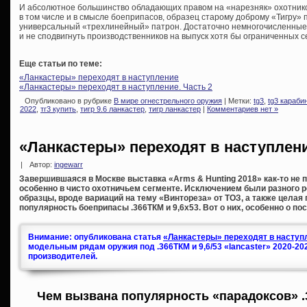
И абсолютное большинство обладающих правом на «нарезняк» охотников
в том числе и в смысле боеприпасов, образец старому доброму «Тигру» 
универсальный «трехлинейный» патрон. Достаточно немногочисленные 
и не сподвигнуть производственников на выпуск хотя бы ограниченных 
Еще статьи по теме:
«Ланкастеры» переходят в наступление
«Ланкастеры» переходят в наступление. Часть 2
Опубликовано в рубрике
В мире огнестрельного оружия
| Метки:
tg3
,
tg3 караби
2022
,
тг3 купить
,
тигр 9.6 ланкастер
,
тигр ланкастер
|
Комментариев нет »
«Ланкастеры» переходят в наступлен
|
Автор:
ingewarr
Завершившаяся в Москве выставка «Arms & Hunting 2018» как-то не п
особенно в чисто охотничьем сегменте. Исключением были разного 
образцы, вроде вариаций на тему «Винтореза» от ТОЗ, а также целая
популярность боеприпасы .366ТКМ и 9,6х53. Вот о них, особенно о по
Внимание: опубликована статья
«Ланкастеры» переходят в наступл
модельным рядам оружия под .366ТКМ и 9,6/53 «lancaster» 2020-20
производителей.
Чем вызвана популярность «парадоксов» .