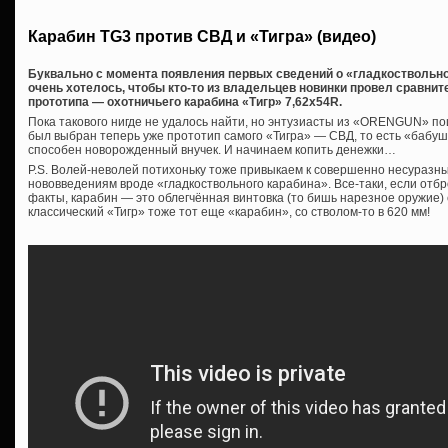
Карабин TG3 против СВД и «Тигра» (видео)
Буквально с момента появления первых сведений о «гладкоствольном
очень хотелось, чтобы кто-то из владельцев новинки провел сравнит
прототипа — охотничьего карабина «Тигр» 7,62х54R.
Пока такового нигде не удалось найти, но энтузиасты из «ORENGUN» по
был выбран теперь уже прототип самого «Тигра» — СВД, то есть «бабушка
способен новорожденный внучек. И начинаем копить денежки…
P.S. Волей-неволей потихоньку тоже привыкаем к совершенно несуразн
нововведениям вроде «гладкоствольного карабина». Все-таки, если отб
факты, карабин — это облегчённая винтовка (то бишь нарезное оружие) 
классический «Тигр» тоже тот еще «карабин», со стволом-то в 620 мм!