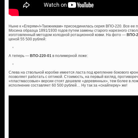
Ныне к «Егерям»/»Таежникам» присоединилась серия ВПО-220. Все ее п
Мосина образца 1891/1930 годов путем замены старого нарезного ствол
изготовленный методом холодной ротационной ковки. На фото —
ВПО-
ценой 55 500 рублей:
А теперь —
ВПО-220-01
в полимерной ложе:
Слева на ствольной коробке имеется ласта под крепление бокового крон
позволяет работать с оптикой. Стоимость, на первый взгляд, противоре
«пластмассовые» версии стоят дешевле «деревянных», тем более в ложе
исполнение составляет 60 500 рублей… Ну так за «снайперку» же!