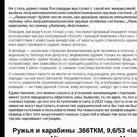
Не столь давно глава Росгвардии выступил с такой вот инициативой:
выдача полуавтоматического гладкоствольного оружия систем „Хат
— „Ланкастер“ будет после того, как граждане прошли пятилетни
потому что полуавтоматическое оружие особенно системы „Ланк
нарезному по своему убойному действию
».
Поводом, как водится не только у нас, послужил кровавый инцидент в ка
использовал как раз популярный «Escort» турецкой компании «Хатсан». К
соответствии с известным анекдотом: «У кареты царя отвалилось заднее
всех карет проверить задние левые колеса».
И вообще — несколько странная формулировка для человека в погонах,
журналисту, блогеру или депутату, видевшему оружие только на экране га
лишь «озвучил» чужие тезисы, не сумев противостоять нажиму). Ведь лю
полуавтомат, вне зависимости от принципа работы и тем более бренда,
«система Сайга» страшнее :)), скажем, «системы Бенелли» или «систем
А «ланкастеры» просто не могли не попасть под раздачу, уж очень дав
народа» на них косо смотрели. Неудивительно, что именно депутаты и 
то есть закрепили ограничения законодательно. Ну, в поправках есть еще
новаций — не тема данной статьи, кому интересно, найдут где о них почи
Единственное, что можно сказать в утешение начинающим стрелкам: 
имеет (хотя прецеденты обратного, увы, бывали), то, по идее, те, кт
«ланкастером» до его его вступления в силу в 2022 году, пусть и не
никак не могут выступать в качестве нарушителей чего бы там ни б
приобретателями и пользователями. На повальную же конфискацию 
период и без того нешуточного накала страстей в обществе власти вря
трезво оценивают ситуацию.
Ружья и карабины
.366ТКМ, 9,6/53 «l