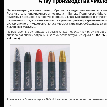
Altay производства «Мол
Перво-наперво, как и положено, обратимся к изделиям зачинателя м
России столь непривычного огнестрела — Вятско-Полянского «Молот
подобных девайсов? В первую очередь и главным образом в отсутст
пятилетний «гладкоствольный» стаж для получения разрешения на их 
визуально не отличаются от классических нарезных собратьев, да и
обычными ружьями.
Но вернемся к героям нашего рассказа. Под них ЗАО «Техкрим» разраб
сначала появились патроны, а затем соответствующее оружие.
Это .36
«Молот»):
А это — куда более мощный 9,6/53 Lancaster (есть еще экспансивные и 