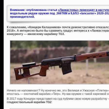
Внимание: опубликована статья
«Ланкастеры» переходят в наступл
модельным рядам оружия под .366ТКМ и 9,6/53 «lancaster» 2020-20
производителей.
К сожалению, «Концерн Калашников» почти демонстративно отказался
2018». А интересно было бы сравнить градус интереса к «Ланкастера
конкуренту — ижевскому карабину TG3.
Ничего не напоминает? Ну конечно же, это Великая и Ужасная «Плетка»,
ипостась — охотничий карабин «Тигр». Ну как оружие с такой харизмой 
В 2017 году Концерн представил на суд публики свою новую разработку
гладкоствольный карабин TG2
: