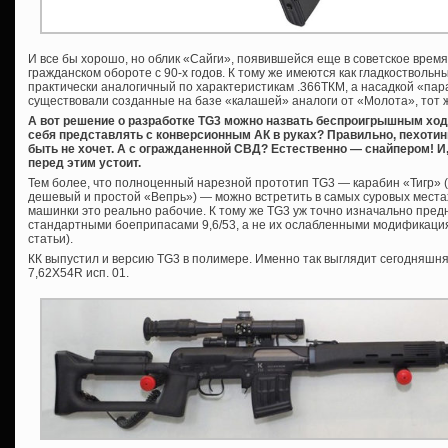
И все бы хорошо, но облик «Сайги», появившейся еще в советское время
гражданском обороте с 90-х годов. К тому же имеются как гладкоствольны
практически аналогичный по характеристикам .366ТКМ, а насадкой «пар
существовали созданные на базе «калашей» аналоги от «Молота», тот 
А вот решение о разработке TG3 можно назвать беспроигрышным ход
себя представлять с конверсионным АК в руках? Правильно, пехотин
быть не хочет. А с огражданенной СВД? Естественно — снайпером! И, 
перед этим устоит.
Тем более, что полноценный нарезной прототип TG3 — карабин «Тигр» (к
дешевый и простой «Вепрь») — можно встретить в самых суровых местах
машинки это реально рабочие. К тому же TG3 уж точно изначально пр
стандартными боеприпасами 9,6/53, а не их ослабленными модификаци
статьи).
КК выпустил и версию TG3 в полимере. Именно так выглядит сегодняшня
7,62Х54R исп. 01.