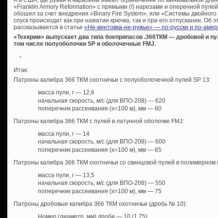
А в США, где ружья и карабины имеют ограничение по минимальной дли
«Franklin Armory Reformation» с прямыми (!) нарезами и оперенной пуле
обошел за счет внедрения «Binary Fire System», или «Системы двойного 
спуск происходит как при нажатии крючка, так и при его отпускании. Об 
рассказывается в статье
«Не-винтовка-не-ружье» — по-русски и по-амер
«Техкрим» выпускает два типа боеприпасов .366ТКМ — дробовой и пу
том числе полуоболочки SP и оболочечные FMJ.
Итак:
Патроны калибра 366 ТКМ охотничьи с полуоболочечной пулей SP 13:
масса пули, г — 12,6
начальная скорость, м/с (для ВПО-208) — 620
поперечник рассеивания (х=100 м), мм — 60
Патроны калибра 366 ТКМ с пулей в латунной оболочке FMJ:
масса пули, г — 14
начальная скорость, м/с (для ВПО-208) — 600
поперечник рассеивания (х=100 м), мм — 65
Патроны калибра 366 ТКМ охотничьи со свинцовой пулей в полимерном 
масса пули, г — 13,5
начальная скорость, м/с (для ВПО-208) — 550
поперечник рассеивания (х=100 м), мм — 75
Патроны дробовые калибра 366 ТКМ охотничьи (дробь № 10):
Номер (диаметр, мм) дроби — 10 (1,75)