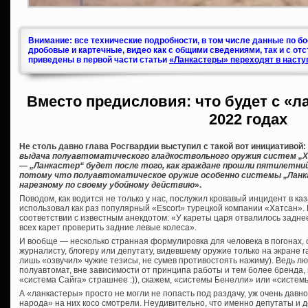
Внимание: все технические подробности, в том числе данные по б
дробовые и картечные, видео как с общими сведениями, так и с от
приведены в первой части статьи
«Ланкастеры» переходят в насту
Вместо предисловия: что будет с «л
2022 годах
Не столь давно глава Росгвардии выступил с такой вот инициативой:
выдача полуавтоматического гладкоствольного оружия систем „Хат
— „Ланкастер“ будет после того, как граждане прошли пятилетни
потому что полуавтоматическое оружие особенно системы „Ланк
нарезному по своему убойному действию
».
Поводом, как водится не только у нас, послужил кровавый инцидент в ка
использовал как раз популярный «Escort» турецкой компании «Хатсан». К
соответствии с известным анекдотом: «У кареты царя отвалилось заднее
всех карет проверить задние левые колеса».
И вообще — несколько странная формулировка для человека в погонах,
журналисту, блогеру или депутату, видевшему оружие только на экране га
лишь «озвучил» чужие тезисы, не сумев противостоять нажиму). Ведь лю
полуавтомат, вне зависимости от принципа работы и тем более бренда,
«система Сайга» страшнее :)), скажем, «системы Бенелли» или «систем
А «ланкастеры» просто не могли не попасть под раздачу, уж очень дав
народа» на них косо смотрели. Неудивительно, что именно депутаты и 