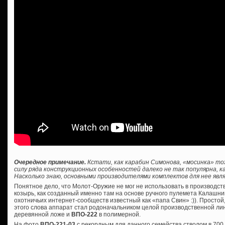
Очередное примечание.
Кстати, как карабин Симонова, «мосинка» то
силу ряда конструкционных особенностей далеко не так популярна, ка
Насколько знаю, основными производителями комплектов для нее явля
Понятное дело, что Молот-Оружие не мог не использовать в производс
козырь, как созданный именно там на основе ручного пулемета Калашник
охотничьих интернет-сообществ известный как «папа Свин» :)). Просто
этого слова аппарат стал родоначальником целой производственной лин
деревянной ложе и
ВПО-222
в полимерной.
На фото
ВПО-221-03
с рекордным для данного семейства стволом в 700