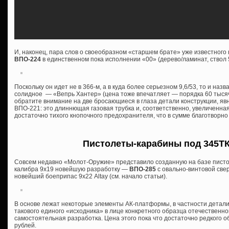
И, наконец, пара слов о своеобразном «старшем брате» уже известног
ВПО-224
в единственном пока исполнении «00» (дерево/ламинат, ствол 
Поскольку он идет не в 366-м, а в куда более серьезном 9,6/53, то и назва
солидное — «Вепрь Хантер» (цена тоже впечатляет — порядка 60 тысяч 
обратите внимание на две бросающиеся в глаза детали конструкции, я
ВПО-221: это длиннющая газовая трубка и, соответственно, увеличенна
достаточно тихого кнопочного предохранителя, что в сумме благотворно
Пистолеты-карабины под 345ТК 
Совсем недавно «Молот-Оружие» представило созданную на базе писто
калибра 9х19 новейшую разработку —
ВПО-285
с овально-винтовой све
новейший боеприпас 9х22 Altay (см. начало статьи).
В основе лежат некоторые элементы АК-платформы, в частности детали
такового единого «исходника» в лице конкретного образца отечественной
самостоятельная разработка. Цена этого пока что достаточно редкого о
рублей.