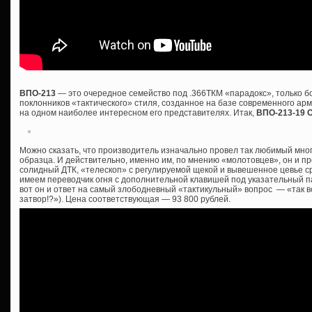
ВПО-213
— это очередное семейство под .366ТКМ «парадокс», только 
поклонников «тактического» стиля, созданное на базе современного ар
на одном наиболее интересном его представителях. Итак,
ВПО-213-19 
Можно сказать, что производитель изначально провел так любимый мно
образца. И действительно, именно им, по мнению «молотовцев», он и пр
солидный ДТК, «телескоп» с регулируемой щекой и вывешенное цевье сра
имеем переводчик огня с дополнительной клавишей под указательный пал
вот он и ответ на самый злободневный «тактикульный» вопрос — «так все
затвор!?»). Цена соответствующая — 93 800 рублей.