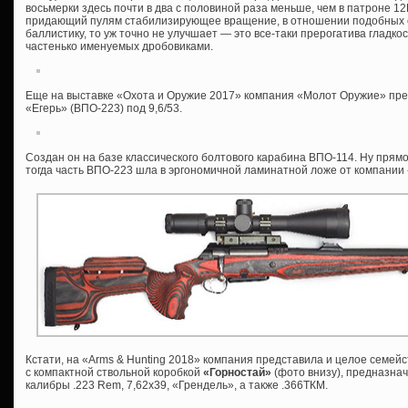
восьмерки здесь почти в два с половиной раза меньше, чем в патроне 12
придающий пулям стабилизирующее вращение, в отношении подобных с
баллистику, то уж точно не улучшает — это все-таки прерогатива гладко
частенько именуемых дробовиками.
Еще на выставке «Охота и Оружие 2017» компания «Молот Оружие» пре
«Егерь» (ВПО-223) под 9,6/53.
Создан он на базе классического болтового карабина ВПО-114. Ну прямо 
тогда часть ВПО-223 шла в эргономичной ламинатной ложе от компании 
Кстати, на «Arms & Hunting 2018» компания представила и целое семейс
с компактной ствольной коробкой
«Горностай»
(фото внизу), предназна
калибры .223 Rem, 7,62х39, «Грендель», а также .366ТКМ.