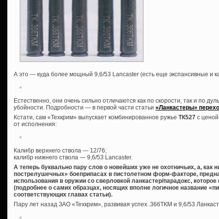
А это — куда более мощный 9,6/53 Lancaster (есть еще экспансивные и 
Естественно, они очень сильно отличаются как по скорости, так и по дуль
убойности. Подробности — в первой части статьи
«Ланкастеры» перехо
Кстати, сам «Техкрим» выпускает комбинированное ружье
ТК527
с ценой
от исполнения:
Калибр верхнего ствола — 12/76;
калибр нижнего ствола — 9,6/53 Lancaster.
А теперь буквально пару слов о новейших уже не охотничьих, а, как 
пострелушечных» боеприпасах в пистолетном форм-факторе, предна
использования в оружии со сверловкой ланкастер/парадокс, которое
(подробнее о самих образцах, носящих вполне логичное название «пи
соответствующих главах статьи).
Пару лет назад ЗАО «Техкрим», развивая успех .366ТКМ и 9,6/53 Ланкас