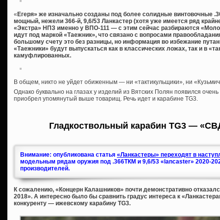
«
Егеря» же изначально созданы под более солидные винтовочные .308W
мощный, нежели 366-й, 9,6/53 Ланкастер (хотя уже имеется ряд край
«Экстра» НПЗ именно у ВПО-111 — с этим сейчас разбираются «Молот
идут под маркой «Таежник», что связано с вопросами правообладания,
большому счету это без разницы, но информация во избежание путани
«Таежники» будут выпускаться как в классических ложах, так и в «та
камуфлированных.
В общем, никто не уйдет обиженным — ни «тактикульщики», ни «Кузьмичи
Однако буквально на глазах у изделий из Вятских Полян появился очень
приобрел упомянутый выше товарищ. Речь идет и карабине TG3.
Гладкоствольный карабин TG3 — «СВ
Внимание: опубликована статья
«Ланкастеры» переходят в наступл
модельным рядам оружия под .366ТКМ и 9,6/53 «lancaster» 2020-20
производителей.
К сожалению, «Концерн Калашников» почти демонстративно отказался
2018». А интересно было бы сравнить градус интереса к «Ланкастера
конкуренту — ижевскому карабину TG3.