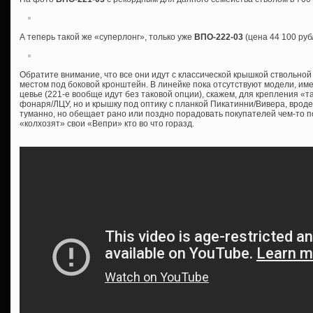
А теперь такой же «суперлонг», только уже
ВПО-222-03
(цена 44 100 руб
Обратите внимание, что все они идут с классической крышкой ствольной
местом под боковой кронштейн. В линейке пока отсутствуют модели, им
цевье (221-е вообще идут без таковой опции), скажем, для крепления «т
фонаря/ЛЦУ, но и крышку под оптику с планкой Пикатинни/Вивера, врод
туманно, но обещает рано или поздно порадовать покупателей чем-то 
«колхозят» свои «Вепри» кто во что горазд.