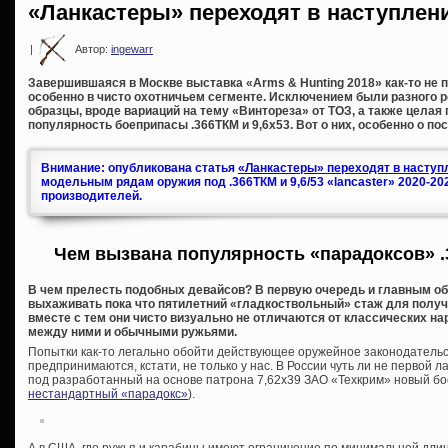
«Ланкастеры» переходят в наступлен
|
Автор:
ingewarr
Завершившаяся в Москве выставка «Arms & Hunting 2018» как-то не п
особенно в чисто охотничьем сегменте. Исключением были разного 
образцы, вроде вариаций на тему «Винтореза» от ТОЗ, а также целая
популярность боеприпасы .366ТКМ и 9,6х53. Вот о них, особенно о по
Внимание: опубликована статья
«Ланкастеры» переходят в наступл
модельным рядам оружия под .366ТКМ и 9,6/53 «lancaster» 2020-20
производителей.
Чем вызвана популярность «парадоксов» .
В чем прелесть подобных девайсов? В первую очередь и главным об
выхаживать пока что пятилетний «гладкоствольный» стаж для получе
вместе с тем они чисто визуально не отличаются от классических на
между ними и обычными ружьями.
Попытки как-то легально обойти действующее оружейное законодательс
предпринимаются, кстати, не только у нас. В России чуть ли не первой л
под разработанный на основе патрона 7,62х39 ЗАО «Техкрим» новый бо
нестандартный «парадокс»
).