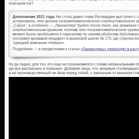
повторяется?
Дополнение 2021 года.
Не столь давно глава Росгвардии выступил с т
установить, что выдача полуавтоматического гладкоствольного ор
„Сайга“, а особенно — „Ланкастер“ будет после того, как граждане
гладкоствольным оружием, потому что полуавтоматическое оружи
может быть приближено к нарезному по своему убойному действию
послужил кровавый инцидент в казанской школе № 175, где стрелок ис
турецкой компании «Hatsan».
Подробнее — в предисловии к статье
«Ланкастеры» переходят в насту
Ну да ладно, для тех, кто еще не познакомился с этими небанальными 
где все рассказано и показано. Добавлю лишь, что, впервые столкнувш
а не производственный ли брак перед тобой, с овальным-то каналом ст