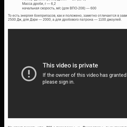
Масса дроби, г — 6,2
начальная скорость, м/с (для ВПО-208) — 600
То есть энергия боеприпасов, как и положено, заметно отличается в зав
2500 Дж, для Дэри — 2000, а для дробового патрона — 1100 джоулей.