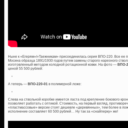
Ныне к «Егерям»/»Таежникам» присоединилась серия ВПО-220. Все ее п
Мосина образца 1891/1930 годов путем замены старого нарезного ствол
изготовленный методом холодной ротационной ковки. На фото —
ВПО-
ценой 55 500 рублей:
А теперь —
ВПО-220-01
в полимерной ложе:
Слева на ствольной коробке имеется ласта под крепление бокового крон
позволяет работать с оптикой. Стоимость, на первый взгляд, противоре
«пластмассовые» версии стоят дешевле «деревянных», тем более в ложе
исполнение составляет 60 500 рублей… Ну так за «снайперку» же!