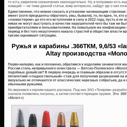
то есть закрепили ограничения законодательно. Ну, в поправках есть еще
новаций — не тема данной статьи, кому интересно, найдут где о них почи
Единственное, что можно сказать в утешение начинающим стрелкам: 
имеет (хотя прецеденты обратного, увы, бывали), то, по идее, те, кт
«ланкастером» до его его вступления в силу в 2022 году, пусть и не
никак не могут выступать в качестве нарушителей чего бы там ни б
приобретателями и пользователями. На повальную же конфискацию 
период и без того нешуточного накала страстей в обществе власти вря
трезво оценивают ситуацию.
Ружья и карабины
.366ТКМ, 9,6/53 «l
Altay производства «Мол
Перво-наперво, как и положено, обратимся к изделиям зачинателя м
России столь непривычного огнестрела — Вятско-Полянского «Молот
подобных девайсов? В первую очередь и главным образом в отсутст
пятилетний «гладкоствольный» стаж для получения разрешения на их 
визуально не отличаются от классических нарезных собратьев, да и
обычными ружьями.
Но вернемся к героям нашего рассказа. Под них ЗАО «Техкрим» разраб
сначала появились патроны, а затем соответствующее оружие.
Это .36
«Молот»):