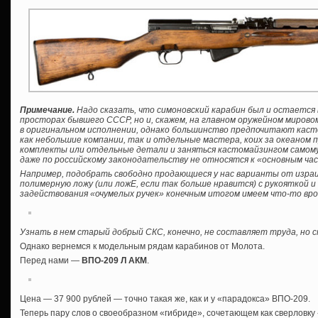
Примечание.
Надо сказать, что симоновский карабин был и остается 
просторах бывшего СССР, но и, скажем, на главном оружейном мирово
в оригинальном исполнении, однако большинство предпочитают кас
как небольшие компании, так и отдельные мастера, коих за океаном 
комплекты или отдельные детали и заняться кастомайзингом самому, б
даже по российскому законодательству не относятся к «основным ча
Например, подобрать свободно продающиеся у нас варианты от израил
полимерную ложу (или ложЕ, если так больше нравится) с рукояткой 
задействования «очумелых ручек» конечным итогом имеем что-то вро
Узнать в нем старый добрый СКС, конечно, не составляет труда, но
Однако вернемся к модельным рядам карабинов от Молота.
Перед нами —
ВПО-209 Л АКМ
.
Цена — 37 900 рублей — точно такая же, как и у «парадокса» ВПО-209.
Теперь пару слов о своеобразном «гибриде», сочетающем как сверловку «