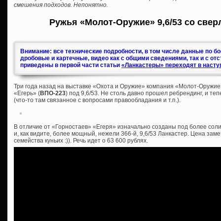
смешения подходов. Непонятно.
Ружья «Молот-Оружие» 9,6/53 со свер
Внимание: все технические подробности, в том числе данные по б
дробовые и картечные, видео как с общими сведениями, так и с от
приведены в первой части статьи
«Ланкастеры» переходят в насту
Три года назад на выставке «Охота и Оружие» компания «Молот-Оружие
«Егерь» (
ВПО-223
) под 9,6/53. Не столь давно прошел ребрендинг, и те
(что-то там связанное с вопросами правообладания и т.п.).
В отличие от «Горностаев» «Егеря» изначально созданы под более соли
и, как видите, более мощный, нежели 366-й, 9,6/53 Ланкастер. Цена зам
семейства куньих :)). Речь идет о 63 600 рублях.