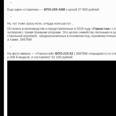
Еще один «старичок» —
ВПО-209 АКМ
с ценой 37 900 рублей.
Ну, тут тоже сразу ясно, откуда ноги растут…
Остались в производстве и представленные в 2018 году «
Горностаи
» с 
затвором с тремя боевыми упорами. Это целое семейство легоньких и р
ствольной коробкой, предназначенных в основном под «промежуточные»
а также .366ТКМ.
На фото вверху — «Горностай»
ВПО-215-02
(.366ТКМ «парадокс») со ст
у 208-й модели, и составляет 52 100 рублей.