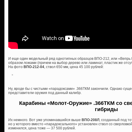
И еще один модельный ряд однотипных образцов ВПО-212, или «Вепрь 
образом ложами (причем на выбор дерево или ламинат, пластик же отсутс
На фото
ВПО-212-04
, ствол 650 мм, цена 45 100 рублей:
Ну, вроде бы с чистыми «парадоксами» .366ТКМ закончили. Однако сущ
представители оружия под данный калибр.
Карабины «Молот-Оружие» .366ТКМ со све
гибриды
Их немного. Вот уже упоминавшийся выше
ВПО-208Л
, созданный под то
но у которого вместо «парадоксального» установлен ствол со сверловкой
изменился, цена тоже — 37 500 рублей.