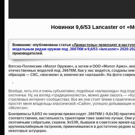
Новинки 9,6/53 Lancaster от «
Внимание: опубликована статья
«Ланкастеры» переходят в наступл
модельным рядам оружия под .366ТКМ и 9,6/53 «lancaster» 2020-20
производителей.
Вятско-Полянские «Молот Оружие», а затем и ООО «Молот Армз», мож
отечественных моделей под .366ТКМ. Как у нас водится, созданы он
образцов — СКС, «мосинок» и, конечно же «калашей». На фото совре
Вообще, хоть это и очень субъективно, подобные «калашоиды» под под
охотничьи. Ну, на взгляд «традиционалиста», можно даже сказать — «Куз
стрелковых интернет-сообществах. Все же они стоят ближе к практическ
простят меня владельцы классической «Сайги», успешно добывающие из 
«Молотах».
Боеприпасы 9,6/53 по энергии превосходят .366ТКМ (~9,6х38) практич
соответственно, настильность траектории тоже заметно лучше. Они 
охотничьим собратьям, скажем, 9х53R, бывшем в советское время 
крупнокалиберным патроном, применявшемся в достаточно редких к
некоторых штуцерах.