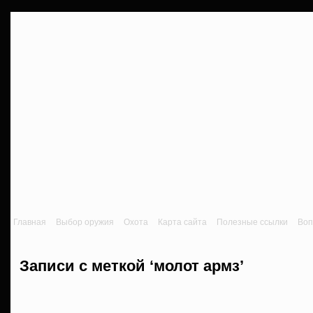
Главная
Выбор оружия
Охота
Карта сайта
Полезные ссылки
Воп
Записи с меткой ‘молот армз’