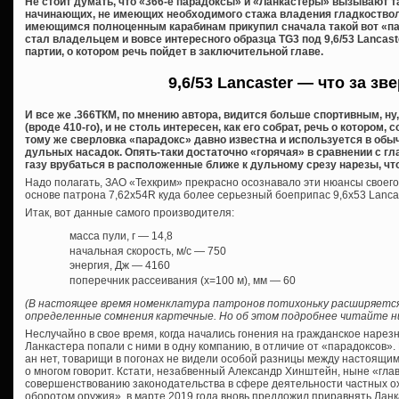
Не стоит думать, что «366-е парадоксы» и «Ланкастеры» вызывают 
начинающих, не имеющих необходимого стажа владения гладкостволо
имеющимся полноценным карабинам прикупил сначала такой вот «пар
стал владельцем и вовсе интересного образца TG3 под 9,6/53 Lancas
партии, о котором речь пойдет в заключительной главе.
9,6/53 Lancaster — что за зв
И все же .366ТКМ, по мнению автора, видится больше спортивным, ну
(вроде 410-го), и не столь интересен, как его собрат, речь о котором, 
тому же сверловка «парадокс» давно известна и используется в обы
дульных насадок. Опять-таки достаточно «горячая» в сравнении с 
газу врубаться в расположенные ближе к дульному срезу нарезы, чт
Надо полагать, ЗАО «Техкрим» прекрасно осознавало эти нюансы своего
основе патрона 7,62х54R куда более серьезный боеприпас 9,6х53 Lancast
Итак, вот данные самого производителя:
масса пули, г — 14,8
начальная скорость, м/с — 750
энергия, Дж — 4160
поперечник рассеивания (х=100 м), мм — 60
(В настоящее время номенклатура патронов потихоньку расширяется
определенные сомнения картечные. Но об этом подробнее читайте ни
Неслучайно в свое время, когда начались гонения на гражданское нарез
Ланкастера попали с ними в одну компанию, в отличие от «парадоксов». 
ан нет, товарищи в погонах не видели особой разницы между настоящи
о многом говорит. Кстати, незабвенный Александр Хинштейн, ныне «глав
совершенствованию законодательства в сфере деятельности частных о
оборотом оружия», в марте 2019 года вновь предложил приравнять Ланк