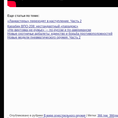
Еще статьи по теме:
«Ланкастеры» переходят в наступление. Часть 2
Карабин ВПО-208: нестандартный «парадокс»
«Не-винтовка-не-ружье» — по-русски и по-американски
Новые охотничьи арбалеты: единство и борьба противоположностей
Новые модели пневматического оружия. Часть 2
Опубликовано в рубрике
В мире огнестрельного оружия
| Метки:
366 ткм
,
366тк