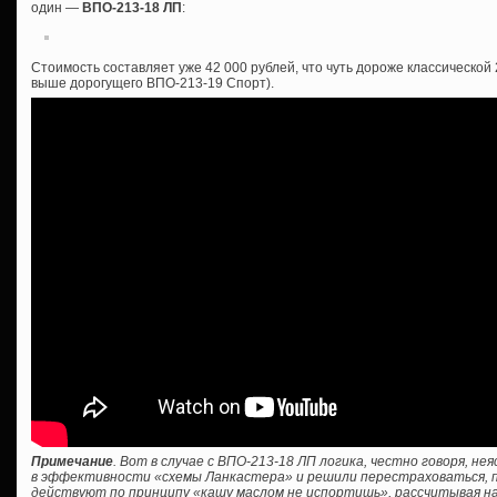
один —
ВПО-213-18 ЛП
:
Стоимость составляет уже 42 000 рублей, что чуть дороже классической
выше дорогущего ВПО-213-19 Спорт).
Примечание
. Вот в случае с ВПО-213-18 ЛП логика, честно говоря, н
в эффективности «схемы Ланкастера» и решили перестраховаться, пр
действуют по принципу «кашу маслом не испортишь», рассчитывая на