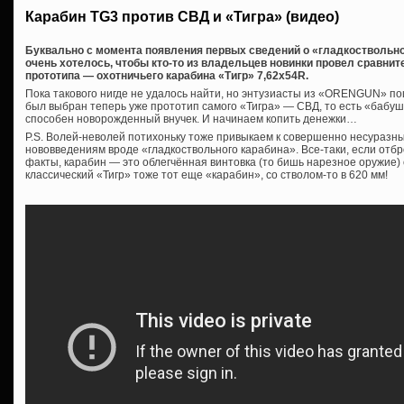
Карабин TG3 против СВД и «Тигра» (видео)
Буквально с момента появления первых сведений о «гладкоствольном
очень хотелось, чтобы кто-то из владельцев новинки провел сравнит
прототипа — охотничьего карабина «Тигр» 7,62х54R.
Пока такового нигде не удалось найти, но энтузиасты из «ORENGUN» по
был выбран теперь уже прототип самого «Тигра» — СВД, то есть «бабушка
способен новорожденный внучек. И начинаем копить денежки…
P.S. Волей-неволей потихоньку тоже привыкаем к совершенно несуразн
нововведениям вроде «гладкоствольного карабина». Все-таки, если отб
факты, карабин — это облегчённая винтовка (то бишь нарезное оружие) 
классический «Тигр» тоже тот еще «карабин», со стволом-то в 620 мм!