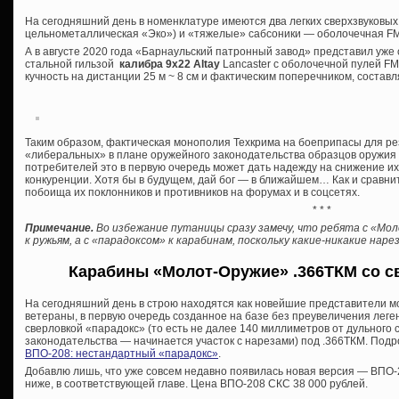
На сегодняшний день в номенклатуре имеются два легких сверхзвуковых
цельнометаллическая «Эко») и «тяжелые» сабсоники — оболочечная FMJ
А в августе 2020 года «Барнаульский патронный завод» представил уж
стальной гильзой
калибра 9х22 Altay
Lancaster с оболочечной пулей FMJ 
кучность на дистанции 25 м ~ 8 см и фактическим поперечником, состав
Таким образом, фактическая монополия Техкрима на боеприпасы для р
«либеральных» в плане оружейного законодательства образцов оружия о
потребителей это в первую очередь может дать надежду на снижение и
конкуренции. Хотя бы в будущем, дай бог — в ближайшем… Как и сравни
побоища их поклонников и противников на форумах и в соцсетях.
* * *
Примечание.
Во избежание путаницы сразу замечу, что ребята с «Мо
к ружьям, а с «парадоксом» к карабинам, поскольку какие-никакие на
Карабины «Молот-Оружие» .366ТКМ со с
На сегодняшний день в строю находятся как новейшие представители м
ветераны, в первую очередь созданное на базе без преувеличения лег
сверловкой «парадокс» (то есть не далее 140 миллиметров от дульного
законодательства — начинается участок с нарезами) под .366ТКМ. Подро
ВПО-208: нестандартный «парадокс»
.
Добавлю лишь, что уже совсем недавно появилась новая версия — ВПО-2
ниже, в соответствующей главе. Цена ВПО-208 СКС 38 000 рублей.