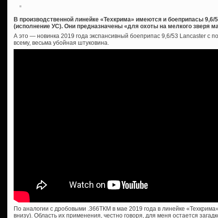
В производственной линейке «Техкрима» имеются и боеприпасы 9,6/
(исполнение УС). Они предназначены «для охоты на мелкого зверя ма
А это — новинка 2019 года экспансивный боеприпас 9,6/53 Lancaster с 
всему, весьма убойная штуковина.
По аналогии с дробовыми .366ТКМ в мае 2019 года в линейке «Техкрима»
внизу). Область их применения, честно говоря, для меня остается загадк