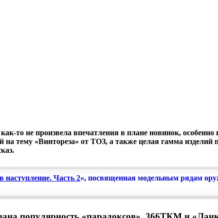
ак-то не произвела впечатления в плане новинок, особенно 
й на тему «Винтореза» от ТОЗ, а также целая гамма изделий
каз.
в наступление. Часть 2
«, посвященная модельным рядам оружи
вана популярность «парадоксов» .366ТКМ и «Ланк