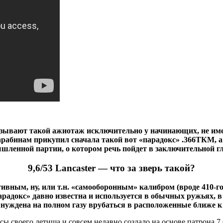
вызывают такой ажиотаж исключительно у начинающих, не им
абинам прикупил сначала такой вот «парадокс» .366ТКМ, а б
мышленной партии, о котором речь пойдет в заключительной гл
9,6/53 Lancaster — что за зверь такой?
ным, ну, или т.н. «самооборонным» калибром (вроде 410-го), 
«парадокс» давно известна и используется в обычных ружьях,
нуждена на полном газу врубаться в расположенные ближе к 
 своего детища и совсем недавно создало на основе патрона 7,6