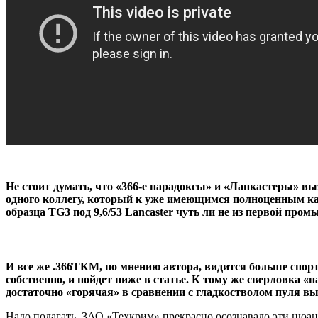
Не стоит думать, что «366-е парадоксы» и «Ланкастеры» 
одного коллегу, который к уже имеющимся полноценным кар
образца TG3 под 9,6/53 Lancaster чуть ли не из первой про
И все же .366ТКМ, по мнению автора, видится больше спортив
собственно, и пойдет ниже в статье. К тому же сверловка 
достаточно «горячая» в сравнении с гладкостволом пуля вы
Надо полагать, ЗАО «Техкрим» прекрасно осознавало эти нюансы