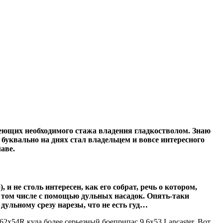
еющих необходимого стажа владения гладкостволом. Знаю
уквально на днях стал владельцем и вовсе интересного
аве.
и не столь интересен, как его собрат, речь о котором,
 в том числе с помощью дульных насадок. Опять-таки
дульному срезу нарезы, что не есть гуд…
2х54R куда более серьезный боеприпас 9,6х53 Lancaster. Вот