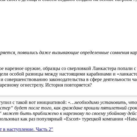
ряется, появились даже вызывающие определенные сомнения ка
кое нарезное оружие, образцы со сверловкой Ланкастера попали 
видели особой разницы между настоящими карабинами и «ланкаст
и совершенствованию законодательства в сфере деятельности ч
арезному огнестрелу. История повторяется?
тупил с такой вот инициативой: «
…необходимо установить, что
стер“ будет после того, как граждане прошли пятилетний сро
 может быть приближено к нарезному по своему убойному дей
ользовал как раз популярный «Escort» турецкой компании «Hats
 в наступление. Часть 2″