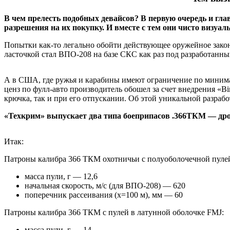
В чем прелесть подобных девайсов? В первую очередь и гл
разрешения на их покупку. И вместе с тем они чисто визуа
Попытки как-то легально обойти действующее оружейное законо
ласточкой стал ВПО-208 на базе СКС как раз под разработанн
А в США, где ружья и карабины имеют ограничение по минималь
ценз по фулл-авто производитель обошел за счет внедрения «Bi
крючка, так и при его отпускании. Об этой уникальной разрабо
«Техкрим» выпускает два типа боеприпасов .366ТКМ — дроб
Итак:
Патроны калибра 366 ТКМ охотничьи с полуоболочечной пулей
масса пули, г — 12,6
начальная скорость, м/с (для ВПО-208) — 620
поперечник рассеивания (х=100 м), мм — 60
Патроны калибра 366 ТКМ с пулей в латунной оболочке FMJ:
масса пули, г — 14