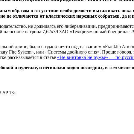
авным образом в отсутствии необходимости выхаживать пока
льно не отличаются от классических нарезных собратьев, да
дательство, не дожидаясь его либерализации, предпринимаются, 
ый на основе патрона 7,62х39 ЗАО «Техкрим» новый боеприпас 
ной длине, было создано нечто под названием «Franklin Armory
nary Fire System», или «Системы двойного огня». Проще говоря,
тке рассказывается в статье
«Не-винтовка-не-ружье» — по-русск
овой и пулевые, и несколько видов последних, в том числе 
 SP 13: