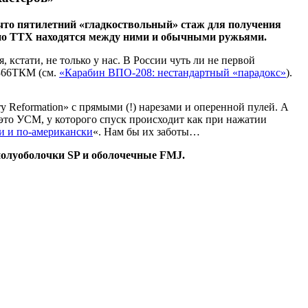
 что пятилетний «гладкоствольный» стаж для получения
 и по ТТХ находятся между ними и обычными ружьями.
кстати, не только у нас. В России чуть ли не первой
.366ТКМ (см.
«Карабин ВПО-208: нестандартный «парадокс»
).
 Reformation» с прямыми (!) нарезами и оперенной пулей. А
 это УСМ, у которого спуск происходит как при нажатии
и и по-американски
«. Нам бы их заботы…
полуоболочки SP и оболочечные FMJ.