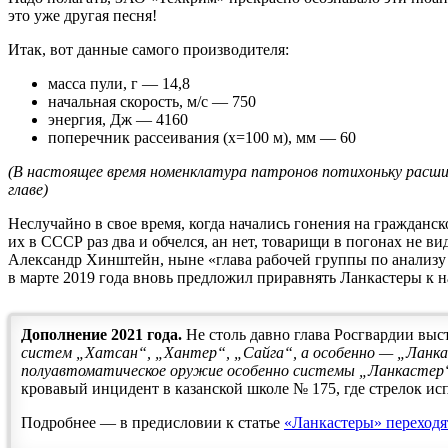
это уже другая песня!
Итак, вот данные самого производителя:
масса пули, г — 14,8
начальная скорость, м/с — 750
энергия, Дж — 4160
поперечник рассеивания (х=100 м), мм — 60
(В настоящее время номенклатура патронов потихоньку расши
главе)
Неслучайно в свое время, когда начались гонения на гражданс
их в СССР раз два и обчелся, ан нет, товарищи в погонах не 
Александр Хинштейн, ныне «глава рабочей группы по анализу 
в марте 2019 года вновь предложил приравнять Ланкастеры к н
Дополнение 2021 года.
Не столь давно глава Росгвардии выс
систем „Хатсан“, „Хантер“, „Сайга“, а особенно — „Ланка
полуавтоматическое оружие особенно системы „Ланкастер“
кровавый инцидент в казанской школе № 175, где стрелок исп
Подробнее — в предисловии к статье
«Ланкастеры» переходят