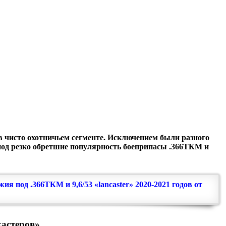
в чисто охотничьем сегменте. Исключением были разного
 под резко обретшие популярность боеприпасы .366ТКМ и
я под .366ТКМ и 9,6/53 «lancaster» 2020-2021 годов от
астеров»