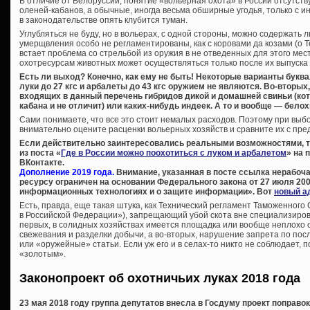
В отличие от Белоруссии, понятие «вольерная охота» в России отсутствуе
оленей-кабанов, а обычные, иногда весьма обширные угодья, только с и
в законодательстве опять клубится туман.
Углубляться не буду, но в вольерах, с одной стороны, можно содержать
умерщвления особо не регламентированы, как с коровами да козами (о Т
встает проблема со стрельбой из оружия в не отведенных для этого мест
охотресурсам животных может осуществляться только после их выпуска 
Есть ли выход? Конечно, как ему не быть! Некоторые варианты буква
луки до 27 кгс и арбалеты до 43 кгс оружием не являются. Во-вторых
входящих в данный перечень гибридов дикой и домашней свиньи (ко
кабана и не отличит) или каких-нибудь индеек. А то и вообще — белох
Сами понимаете, что все это стоит немалых расходов. Поэтому при вы
внимательно оцените расценки вольерных хозяйств и сравните их с пре
Если действительно заинтересовались реальными возможностями, 
из поста «
Где в России можно поохотиться с луком и арбалетом
» на 
ВКонтакте.
Дополнение 2019 года.
Внимание, указанная в посте ссылка нерабоча
ресурсу ограничен на основании Федерального закона от 27 июля 200
информационных технологиях и о защите информации». Вот
новый а
Есть, правда, еще такая штука, как Технический регламент Таможенного
в Российской Федерации»), запрещающий убой скота вне специализиров
первых, в солидных хозяйствах имеется площадка или вообще неплохо
свежевания и разделки добычи, а во-вторых, нарушение запрета по пос
или «оружейные» статьи. Если уж его и в селах-то никто не соблюдает, 
«золотым».
Законопроект об охотничьих луках 2018 года
23 мая 2018 году группа депутатов внесла в Госдуму проект поправо