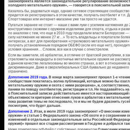
законопроекта является законодательное регулирование возможности
холодного метательного оружия», — говорится в пояснительной запи
Казалось бы, радоваться надо, однако сетевое стреляющее сообщество 
придется их регистрировать в этом качестве, получать охотбилет и т.п. 
Спорттоварах или интернет-магазине уже так просто не удастся.
Пугаться заранее не стоит — наши с вами луки с усилием натяжения до 27 
конструктивно схожими с оружием изделиями для спорта, отдыха и разв
по аналогии с тем, что еще в 2010 году проделали власти Белоруссии —
силу натяжения не менее 27 кг…» То есть владельцы и покупатели более
интересах, а вот для приобретения «стрелкового метательного оружия»
получать установленным порядком ОБЕФО (если его еще нет), проходи
условия хранения… Словом, все как в случае с огнестрелом.
Если вы заметили, об арбалетах, в отличие от братской республики, в за
стрелометы как кандидаты в охотничье метательное оружия не рассматр
в данном качестве легализованы во многих странах, а вот в отношении
дискриминации. Даже в сверхлиберальных США буквально до недавнего
ограничено.
Дополнение 2019 года.
В конце марта законопроект прошел 1-е чтени
сообществам покатилась волна публикаций, которые можно бы озагл
метательному оружию и охота с ними разрешена», и, соответственно
паники по поводу охотбилетов, регистрации и т.п. Не поддавайтесь на
в Пояснительной записке действительно имеется настораживающий 
объективности критерия отнесения луков и арбалетов к метательном
пока развития темы не последовало, то и мы не будем дразнить гусе
посмотрим, что будет дальше.
Дополнение 2.
Итак, в июле 2019 года законопроект «О внесении изм
оружии» и статью 1 Федерального закона «Об охоте и о сохранении о
изменений в отдельные законодательные акты Российской Федерации
оружия)» прошел все стадии рассмотрения в Госдуме и добрался так
Ниже прикреплен pdf-файл с собственно документом
О внесении измен