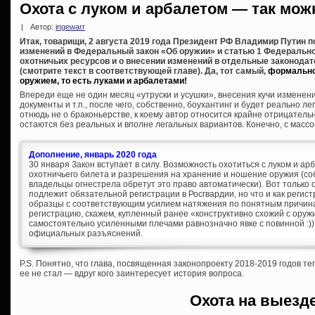
Охота с луком и арбалетом — так мож
|
Автор:
ingewarr
Итак, товарищи, 2 августа 2019 года Президент РФ Владимир Путин 
изменений в Федеральный закон «Об оружии» и статью 1 Федеральног
охотничьих ресурсов и о внесении изменений в отдельные законода
(смотрите текст в соответствующей главе). Да, тот самый,
формально
оружием, то есть луками и арбалетами!
Впереди еще не один месяц «утруски и усушки», внесения кучи измене
документы и т.п., после чего, собственно, боухантинг и будет реально л
отнюдь не о браконьерстве, к коему автор относится крайне отрицательн
остаются без реальных и вполне легальных вариантов. Конечно, с массо
Дополнение, январь 2020 года
30 января Закон вступает в силу. Возможность охотиться с луком и а
охотничьего билета и разрешения на хранение и ношение оружия (собс
владельцы огнестрела обретут это право автоматически). Вот только
подлежит обязательной регистрации в Росгвардии, но что и как регис
образцы с соответствующим усилием натяжения по понятным причинам
регистрацию, скажем, купленный ранее «конструктивно схожий с ору
самостоятельно усиленными плечами равнозначно явке с повинной :))
официальных разъяснений.
P.S. Понятно, что глава, посвященная законопроекту 2018-2019 годов т
ее не стал — вдруг кого заинтересует история вопроса.
Охота на выезд