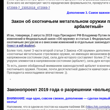
Если кого не интересуют чисто юридические формальности, прокрутите е
472069-7_23052018_472069-7
Дополнение 3. Самое важное
Закон об охотничьем метательном оружии п
арбалетный»
Итак, товарищи, 2 августа 2019 года Президент РФ Владимир Путин 
изменений в Федеральный закон «Об оружии» и статью 1 Федеральног
охотничьих ресурсов и о внесении изменений в отдельные законода
(
текст в pdf-файле
).
Более того, пункт 3 части второй статьи 3 Закона «Об оружии» дополн
«охотничье метательное стрелковое оружие, не имеющее механизмов фи
напряженном состоянии (лук), сила дуги которого составляет более 27 
упругих элементов в напряженном состоянии (арбалет), сила дуги которог
То есть, ранее обойденный вниманием законодателей арбалет в конечно
охотничьего оружия. Похоже, почти десятилетней давности камчатская «
Президента неизгладимое впечатление :)).
Законопроект 2019 года о разрешении «волье
ВНИМАНИЕ: еще одно, совсем свежее, дополнение — сделан первый 
охоты!
Напомним, что в одном из постов на нашем паблике ВК (
https://vk.com/a