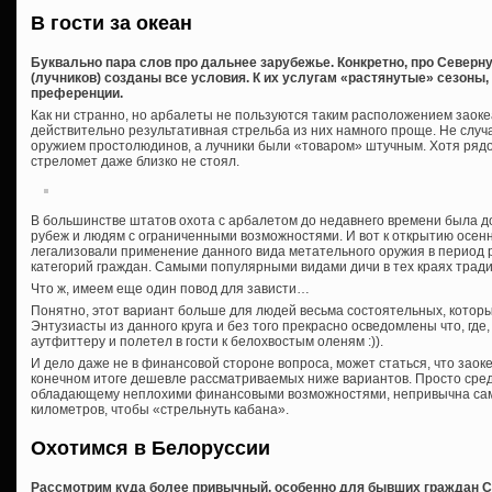
В гости за океан
Буквально пара слов про дальнее зарубежье. Конкретно, про Северн
(лучников) созданы все условия. К их услугам «растянутые» сезоны,
преференции.
Как ни странно, но арбалеты не пользуются таким расположением заоке
действительно результативная стрельба из них намного проще. Не случ
оружием простолюдинов, а лучники были «товаром» штучным. Хотя рядо
стреломет даже близко не стоял.
В большинстве штатов охота с арбалетом до недавнего времени была 
рубеж и людям с ограниченными возможностями. И вот к открытию осен
легализовали применение данного вида метательного оружия в период 
категорий граждан. Самыми популярными видами дичи в тех краях тради
Что ж, имеем еще один повод для зависти…
Понятно, этот вариант больше для людей весьма состоятельных, которы
Энтузиасты из данного круга и без того прекрасно осведомлены что, где,
аутфиттеру и полетел в гости к белохвостым оленям :)).
И дело даже не в финансовой стороне вопроса, может статься, что заок
конечном итоге дешевле рассматриваемых ниже вариантов. Просто сре
обладающему неплохими финансовыми возможностями, непривычна сама
километров, чтобы «стрельнуть кабана».
Охотимся в Белоруссии
Рассмотрим куда более привычный, особенно для бывших граждан СС