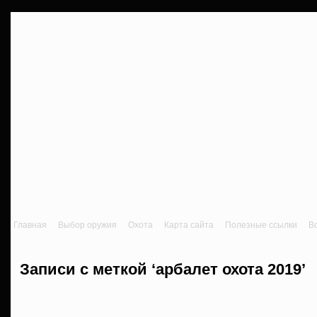
Главная
Выбор оружия
Охота
Карта сайта
Полезные ссылки
В
Записи с меткой ‘арбалет охота 2019’