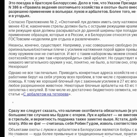
Это поездка в братскую Белоруссию. Дело в том, что Указом Президе
N 386 в «Правила ведения охотничьего хозяйства и охоты» было вне
разрешено применение в вольерах луков и арбалетов. Более того, н
и в угодьях.
Согласно Приложению № 2, «Охотничий лук должен иметь силу натяжения
менее 43 кг, наконечник стрелы должен быть с острыми режущими краям
или режущие края должны раскрываться до данной ширины при попадани
применение образцов, которые и в России, и в Белоруссии относятся уже
ГОСТовским «изделиям для отдыха и развлечения».
Нюансы, конечно, существуют. Например, у нас совершенно свободно (
оригинальные/охотничьи плечи с усилием натяжения порой вдвое прев
ложу оружием они не считаются. И вот с таким набором мы можем спокой
охотхозяйство и уже там «проапрейдить» свой арбалет. Но существует
никакого метательного оружия у нас, понятно, не было, а потом оно, отку
Нехорошо!
Однако не все так печально. Приводить конкретные адреса хозяйств не ст
работники берут на себя утряску всех проблем, в том числе с правоохран
помощь. К тому же хороший блочный лук с законным усилием в 27 кгс вп
любое разрешенное животное. Некоторые блочные арбалеты на 43 кгс то
сеголетка с косулей. В том числе из достаточно бюджетного сегмента, 
статье «
С арбалетом на тетерева
».
Сразу же следует сказать, что наличие охотбилета обязательно (в у
большинстве случаев мы будем с егерем. Лук и арбалет — не винтовк
в стрельбе, и вероятность подранка также заметно выше. Кстати, доб
плату. Ибо не фиг — считаешь себя Робин Гудом, изволь соответств
Объектами охоты с луком и арбалетом в Белоруссии являются бобры с в
Но главное — куда более привычные и традиционные копытные, практиче