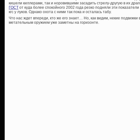
кишели киллерами, так и норовившими засадить стрелу-другую в их драго
ГОСТ
от куда более спокойного 2002 года резко подняли эти показатели 
кгс у луков. Однако охота с ними так пока и осталась табу.
Что нас ждет впереди, кто же его знает… Но, как видим, некие подвижки
метательным оружием уже заметны на горизонте.