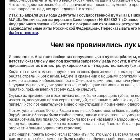
информировали читателей о вероятности легализации в ближайшем бу
Что ж, это действительно был бы логичный шаг после нашумевшего про
законопроекта, на днях прошедшего 1-е чтение
Итак, 16 апреля 2019 года депутаты Государственной Думы Н.П. Никол
М.И.Щаблыкин зарегистрировали Законопроект № 689852-7 «О внесени
Федерального закона «Об охоте и о сохранении охотничьих ресурсов
законодательные акты Российской Федерации».
Пересказывать его 
файл с текстом
.
Чем же провинились лук 
И последнее. А как же вообще так получилось, что луки и арбалеты,
детству, оказались у нас под жестким запретом? Ведь по сути, в отл
приравнивает их к огнестрелу, хорошо хоть – гладкоствольному (см. з
Когда-то т.н. метательное оружие оставалось фактически вне поля зрени
ребята стрелы, и бог с ними. Редкие, в сравнении с мощными рогатками
тоже не вызывали обеспокоенности. О чистом криминале, тем паче убий
Неудивительно, что даже участковые не обращали внимания на наши з
понятно, пока не влепил стрелу куда не следует.
Однако их применение в охотничьих целях было запрещено (убей, не пом
известно, послужила целая серия трагедий, связанных с гибелью людей
привел чисто познавательное видео о конструкции и применении одного 
Потом, уже в начале 90-х, в России вполне свободно можно было приоб
Зарубежные образцы были крайне редки, однако отечественные умельц
разработками. Как правило, они носили грозные названия наподобие «Сек
конец «анархии» — так, сила натяжения легальных арбалетов была огра
огорчает и поныне украинских стрелков).
В принципе, понять можно, если вспомнить, что это было за время тако
«авторитетных бизнесменов» были крайне озабочены собственным здоро