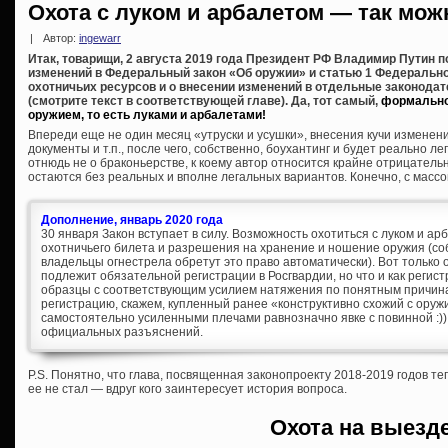
Охота с луком и арбалетом — так мож
|
Автор:
ingewarr
Итак, товарищи, 2 августа 2019 года Президент РФ Владимир Путин 
изменений в Федеральный закон «Об оружии» и статью 1 Федеральног
охотничьих ресурсов и о внесении изменений в отдельные законода
(смотрите текст в соответствующей главе). Да, тот самый,
формально
оружием, то есть луками и арбалетами!
Впереди еще не один месяц «утруски и усушки», внесения кучи измене
документы и т.п., после чего, собственно, боухантинг и будет реально л
отнюдь не о браконьерстве, к коему автор относится крайне отрицательн
остаются без реальных и вполне легальных вариантов. Конечно, с массо
Дополнение, январь 2020 года
30 января Закон вступает в силу. Возможность охотиться с луком и а
охотничьего билета и разрешения на хранение и ношение оружия (собс
владельцы огнестрела обретут это право автоматически). Вот только
подлежит обязательной регистрации в Росгвардии, но что и как регис
образцы с соответствующим усилием натяжения по понятным причинам
регистрацию, скажем, купленный ранее «конструктивно схожий с ору
самостоятельно усиленными плечами равнозначно явке с повинной :))
официальных разъяснений.
P.S. Понятно, что глава, посвященная законопроекту 2018-2019 годов т
ее не стал — вдруг кого заинтересует история вопроса.
Охота на выезд