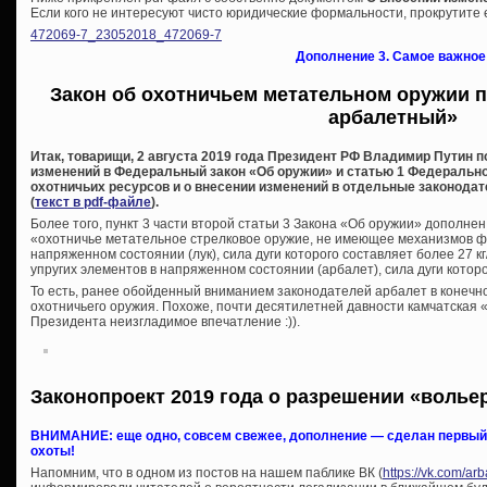
Если кого не интересуют чисто юридические формальности, прокрутите е
472069-7_23052018_472069-7
Дополнение 3. Самое важное
Закон об охотничьем метательном оружии п
арбалетный»
Итак, товарищи, 2 августа 2019 года Президент РФ Владимир Путин 
изменений в Федеральный закон «Об оружии» и статью 1 Федеральног
охотничьих ресурсов и о внесении изменений в отдельные законода
(
текст в pdf-файле
).
Более того, пункт 3 части второй статьи 3 Закона «Об оружии» дополн
«охотничье метательное стрелковое оружие, не имеющее механизмов фи
напряженном состоянии (лук), сила дуги которого составляет более 27 
упругих элементов в напряженном состоянии (арбалет), сила дуги которог
То есть, ранее обойденный вниманием законодателей арбалет в конечно
охотничьего оружия. Похоже, почти десятилетней давности камчатская «
Президента неизгладимое впечатление :)).
Законопроект 2019 года о разрешении «волье
ВНИМАНИЕ: еще одно, совсем свежее, дополнение — сделан первый 
охоты!
Напомним, что в одном из постов на нашем паблике ВК (
https://vk.com/a