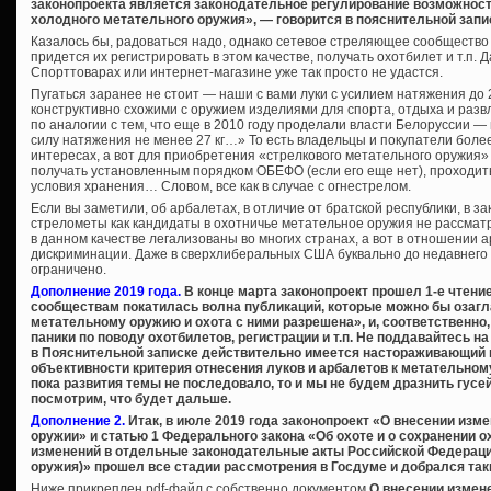
законопроекта является законодательное регулирование возможности
холодного метательного оружия», — говорится в пояснительной запи
Казалось бы, радоваться надо, однако сетевое стреляющее сообщество 
придется их регистрировать в этом качестве, получать охотбилет и т.п. 
Спорттоварах или интернет-магазине уже так просто не удастся.
Пугаться заранее не стоит — наши с вами луки с усилием натяжения до 27 
конструктивно схожими с оружием изделиями для спорта, отдыха и разв
по аналогии с тем, что еще в 2010 году проделали власти Белоруссии —
силу натяжения не менее 27 кг…» То есть владельцы и покупатели более
интересах, а вот для приобретения «стрелкового метательного оружия»
получать установленным порядком ОБЕФО (если его еще нет), проходи
условия хранения… Словом, все как в случае с огнестрелом.
Если вы заметили, об арбалетах, в отличие от братской республики, в за
стрелометы как кандидаты в охотничье метательное оружия не рассматр
в данном качестве легализованы во многих странах, а вот в отношении
дискриминации. Даже в сверхлиберальных США буквально до недавнего
ограничено.
Дополнение 2019 года.
В конце марта законопроект прошел 1-е чтени
сообществам покатилась волна публикаций, которые можно бы озагл
метательному оружию и охота с ними разрешена», и, соответственно
паники по поводу охотбилетов, регистрации и т.п. Не поддавайтесь на
в Пояснительной записке действительно имеется настораживающий 
объективности критерия отнесения луков и арбалетов к метательном
пока развития темы не последовало, то и мы не будем дразнить гусе
посмотрим, что будет дальше.
Дополнение 2.
Итак, в июле 2019 года законопроект «О внесении изм
оружии» и статью 1 Федерального закона «Об охоте и о сохранении о
изменений в отдельные законодательные акты Российской Федерации
оружия)» прошел все стадии рассмотрения в Госдуме и добрался так
Ниже прикреплен pdf-файл с собственно документом
О внесении измен