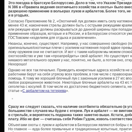
Это поездка в братскую Белоруссию. Дело в том, что Указом Президе
N 386 в «Правила ведения охотничьего хозяйства и охоты» было вне
разрешено применение в вольерах луков и арбалетов. Более того, н
и в угодьях.
Согласно Приложению № 2, «Охотничий лук должен иметь силу натяжения
менее 43 кг, наконечник стрелы должен быть с острыми режущими краям
или режущие края должны раскрываться до данной ширины при попадани
применение образцов, которые и в России, и в Белоруссии относятся уже
ГОСТовским «изделиям для отдыха и развлечения».
Нюансы, конечно, существуют. Например, у нас совершенно свободно (
оригинальные/охотничьи плечи с усилием натяжения порой вдвое прев
ложу оружием они не считаются. И вот с таким набором мы можем спокой
охотхозяйство и уже там «проапрейдить» свой арбалет. Но существует
никакого метательного оружия у нас, понятно, не было, а потом оно, отку
Нехорошо!
Однако не все так печально. Приводить конкретные адреса хозяйств не ст
работники берут на себя утряску всех проблем, в том числе с правоохран
помощь. К тому же хороший блочный лук с законным усилием в 27 кгс вп
любое разрешенное животное. Некоторые блочные арбалеты на 43 кгс то
сеголетка с косулей. В том числе из достаточно бюджетного сегмента, 
статье «
С арбалетом на тетерева
».
Сразу же следует сказать, что наличие охотбилета обязательно (в у
большинстве случаев мы будем с егерем. Лук и арбалет — не винтовк
в стрельбе, и вероятность подранка также заметно выше. Кстати, доб
плату. Ибо не фиг — считаешь себя Робин Гудом, изволь соответств
Объектами охоты с луком и арбалетом в Белоруссии являются бобры с в
Но главное — куда более привычные и традиционные копытные, практиче