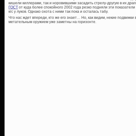
кишели киллерами, так и норовившими засадить стрелу-другую в их драго
ГОСТ
от куда более спокойного 2002 года резко подняли эти показатели 
кгс у луков. Однако охота с ними так пока и осталась табу.
Что нас ждет впереди, кто же его знает… Но, как видим, некие подвижки
метательным оружием уже заметны на горизонте.