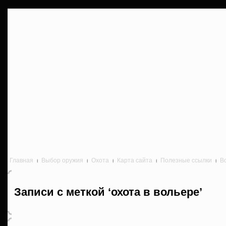
Главная
Выбор оружия
Охота
Карта сайта
Полезные ссылки
В
Записи с меткой ‘охота в вольере’