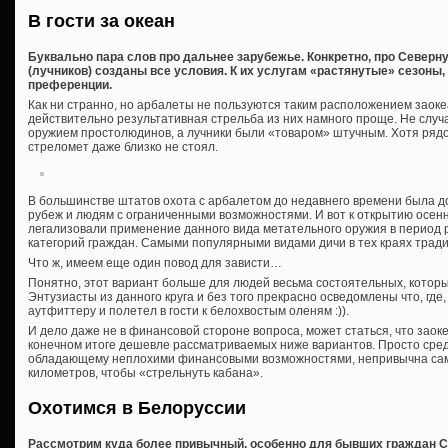
В гости за океан
Буквально пара слов про дальнее зарубежье. Конкретно, про Северн
(лучников) созданы все условия. К их услугам «растянутые» сезоны,
преференции.
Как ни странно, но арбалеты не пользуются таким расположением заоке
действительно результативная стрельба из них намного проще. Не случ
оружием простолюдинов, а лучники были «товаром» штучным. Хотя рядо
стреломет даже близко не стоял.
В большинстве штатов охота с арбалетом до недавнего времени была 
рубеж и людям с ограниченными возможностями. И вот к открытию осен
легализовали применение данного вида метательного оружия в период 
категорий граждан. Самыми популярными видами дичи в тех краях тради
Что ж, имеем еще один повод для зависти…
Понятно, этот вариант больше для людей весьма состоятельных, которы
Энтузиасты из данного круга и без того прекрасно осведомлены что, где,
аутфиттеру и полетел в гости к белохвостым оленям :)).
И дело даже не в финансовой стороне вопроса, может статься, что заок
конечном итоге дешевле рассматриваемых ниже вариантов. Просто сре
обладающему неплохими финансовыми возможностями, непривычна сама
километров, чтобы «стрельнуть кабана».
Охотимся в Белоруссии
Рассмотрим куда более привычный, особенно для бывших граждан СС