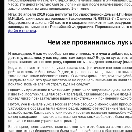
информировали читателей о вероятности легализации в ближайшем бу
Что ж, это действительно был бы логичный шаг после нашумевшего про
законопроекта, на днях прошедшего 1-е чтение
Итак, 16 апреля 2019 года депутаты Государственной Думы Н.П. Никол
М.И.Щаблыкин зарегистрировали Законопроект № 689852-7 «О внесени
Федерального закона «Об охоте и о сохранении охотничьих ресурсов
законодательные акты Российской Федерации».
Пересказывать его 
файл с текстом
.
Чем же провинились лук 
И последнее. А как же вообще так получилось, что луки и арбалеты,
детству, оказались у нас под жестким запретом? Ведь по сути, в отл
приравнивает их к огнестрелу, хорошо хоть – гладкоствольному (см. з
Когда-то т.н. метательное оружие оставалось фактически вне поля зрени
ребята стрелы, и бог с ними. Редкие, в сравнении с мощными рогатками
тоже не вызывали обеспокоенности. О чистом криминале, тем паче убий
Неудивительно, что даже участковые не обращали внимания на наши з
понятно, пока не влепил стрелу куда не следует.
Однако их применение в охотничьих целях было запрещено (убей, не пом
известно, послужила целая серия трагедий, связанных с гибелью людей
привел чисто познавательное видео о конструкции и применении одного 
Потом, уже в начале 90-х, в России вполне свободно можно было приоб
Зарубежные образцы были крайне редки, однако отечественные умельц
разработками. Как правило, они носили грозные названия наподобие «Сек
конец «анархии» — так, сила натяжения легальных арбалетов была огра
огорчает и поныне украинских стрелков).
В принципе, понять можно, если вспомнить, что это было за время тако
«авторитетных бизнесменов» были крайне озабочены собственным здоро