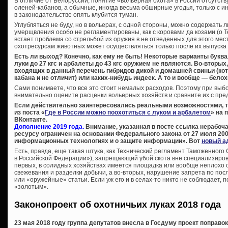
В отличие от Белоруссии, понятие «вольерная охота» в России отсутствуе
оленей-кабанов, а обычные, иногда весьма обширные угодья, только с и
в законодательстве опять клубится туман.
Углубляться не буду, но в вольерах, с одной стороны, можно содержать
умерщвления особо не регламентированы, как с коровами да козами (о Т
встает проблема со стрельбой из оружия в не отведенных для этого мест
охотресурсам животных может осуществляться только после их выпуска 
Есть ли выход? Конечно, как ему не быть! Некоторые варианты буква
луки до 27 кгс и арбалеты до 43 кгс оружием не являются. Во-вторых
входящих в данный перечень гибридов дикой и домашней свиньи (ко
кабана и не отличит) или каких-нибудь индеек. А то и вообще — белох
Сами понимаете, что все это стоит немалых расходов. Поэтому при вы
внимательно оцените расценки вольерных хозяйств и сравните их с пре
Если действительно заинтересовались реальными возможностями, 
из поста «
Где в России можно поохотиться с луком и арбалетом
» на 
ВКонтакте.
Дополнение 2019 года.
Внимание, указанная в посте ссылка нерабоча
ресурсу ограничен на основании Федерального закона от 27 июля 200
информационных технологиях и о защите информации». Вот
новый а
Есть, правда, еще такая штука, как Технический регламент Таможенного
в Российской Федерации»), запрещающий убой скота вне специализиров
первых, в солидных хозяйствах имеется площадка или вообще неплохо
свежевания и разделки добычи, а во-вторых, нарушение запрета по пос
или «оружейные» статьи. Если уж его и в селах-то никто не соблюдает, 
«золотым».
Законопроект об охотничьих луках 2018 года
23 мая 2018 году группа депутатов внесла в Госдуму проект поправо