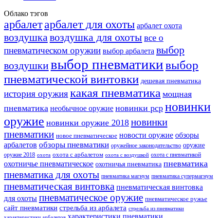
Облако тэгов
арбалет
арбалет для охоты
арбалет охота
воздушка
воздушка для охоты
все о
выбор
пневматическом оружии
выбор арбалета
выбор пневматики
выбор
воздушки
пневматической винтовки
дешевая пневматика
какая пневматика
история оружия
мощная
новинки
пневматика
новинки pcp
необычное оружие
оружие
новинки
новинки оружие 2018
пневматики
новости оружие
обзоры
новое пневматическое
обзоры пневматики
арбалетов
оружие
оружейное законодательство
оружие 2018
охота с арбалетом
охота с пневматикой
охота
охота с воздушкой
пневматика
охотничье пневматическое
охотничья пневматика
пневматика для охоты
пневматика магнум
пневматика супермагнум
пневматическая винтовка
пневматическая винтовка
пневматическое оружие
для охоты
пневматическое ружье
сайт пневматики
стрельба из арбалета
стрельба из пневматики
характеристики пневматики
характеристики арбалетов