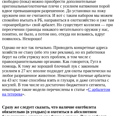
свободно (пока) можно приобрести дополнительные
оригинальные/охотничьи плечи с усилием натяжения порой
вдвое превышающим разрешенное. До установки на ложу
оружием они не считаются. И вот с таким набором мы можем
спокойно въехать в РБ, направиться в охотхозяйство и уже там
«проапрейдить» свой арбалет. Но существует коллизия — при
пересечении границы никакого метательного оружия у нас,
понятно, не было, а потом оно, откуда ни возьмись, вдруг
появилось. Нехорошо!
Однако не все так печально. Приводить конкретные адреса
хозяйств не стану (ибо это уже реклама), но их работники
берут на себя утряску всех проблем, в том числе с
правоохранительными органами. Как говорится, Гугл в
помощь. К тому же хороший блочный лук с законным
усилием в 27 кгс вполне подходит для охоты практически на
любое разрешенное животное. Некоторые блочные арбалеты
на 43 кгс тоже способны взять и глухаря, и даже сеголетка с
косулей. В том числе из достаточно бюджетного сегмента,
некоторые такие модели перечислены в статье «
С арбалетом
на тетерева
».
Сразу же следует сказать, что наличие охотбилета
обязательно (в угодьях) и охотиться в абсолютном