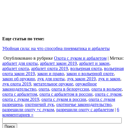
Еще статьи по теме:
Убойная сила: на что способна пневматика и арбалеты
Опубликовано в рубрике
Охота с луком и арбалетом
| Метки:
арбалет для охоты
,
арбалет закон 2019
,
арбалет и закон
,
арбалет охота
,
арбалет охота 2019
,
вольерная охота
,
вольерная
охота закон 2019
,
закон и право
,
закон о вольерной охоте
,
закон об оружии
,
лук для охоты
,
лук закон 2019
,
лук и закон
,
лук охота 2019
,
метательное оружие
,
оружейное
законодательство
,
охота
,
охота в белоруссии
,
охота в вольере
,
охота с арбалетом
,
охота с арбалетом в россии
,
охота с луком
,
охота с луком 2019
,
охота с луком в россии
,
охота с луком
разрешена
,
охотничий лук
,
охотничье законодательство
,
разрешили охоту +с луком
,
разрешили охоту с арбалетом
|
6
комментариев »