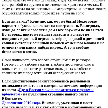
Техрегламенте — в конце главы), с другой — встает проблема
со стрельбой из оружия в не отведенных для этого местах. К
тому же охота на отнесенных к охотресурсам животных может
осуществляться только после их выпуска на волю.
Есть ли выход? Конечно, как ему не быть! Некоторые
варианты буквально лежат на поверхности. Во-первых,
луки до 27 кгс и арбалеты до 43 кгс оружием не являются.
Во-вторых, никто не мешает завести в вольере не
входящих в данный перечень гибридов дикой и домашней
свиньи (которых обычный человек от лесного кабана и не
отличит) или каких-нибудь индеек. А то и вообще —
белохвостого оленя.
Сами понимаете, что все это стоит немалых расходов.
Поэтому при выборе варианта арбалетно-лучной охоты
внимательно оцените расценки вольерных хозяйств и
сравните их с предложениями белорусских коллег.
Если действительно заинтересовались реальными
возможностями, то вам наверняка поможет информация
из поста «
Где в России можно поохотиться с луком и
арбалетом
» на публичной странице нашего сайта
ВКонтакте.
Дополнение 2019 года.
Внимание, указанная в посте
ссылка нерабочая, так как «Доступ к информационному