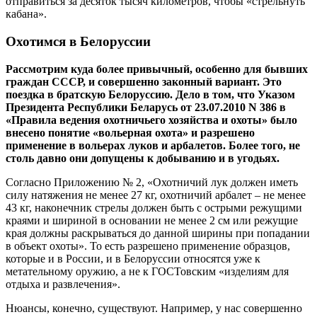
отправиться за десяток тысяч километров, чтобы «стрельнуть
кабана».
Охотимся в Белоруссии
Рассмотрим куда более привычный, особенно для бывших
граждан СССР, и совершенно законный вариант. Это
поездка в братскую Белоруссию. Дело в том, что Указом
Президента Республики Беларусь от 23.07.2010 N 386 в
«Правила ведения охотничьего хозяйства и охоты» было
внесено понятие «вольерная охота» и разрешено
применение в вольерах луков и арбалетов. Более того, не
столь давно они допущены к добыванию и в угодьях.
Согласно Приложению № 2, «Охотничий лук должен иметь
силу натяжения не менее 27 кг, охотничий арбалет – не менее
43 кг, наконечник стрелы должен быть с острыми режущими
краями и шириной в основании не менее 2 см или режущие
края должны раскрываться до данной ширины при попадании
в объект охоты». То есть разрешено применение образцов,
которые и в России, и в Белоруссии относятся уже к
метательному оружию, а не к ГОСТовским «изделиям для
отдыха и развлечения».
Нюансы, конечно, существуют. Например, у нас совершенно