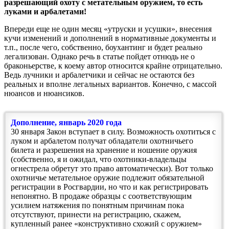
разрешающий охоту с метательным оружием, то есть
луками и арбалетами!
Впереди еще не один месяц «утруски и усушки», внесения
кучи изменений и дополнений в нормативные документы и
т.п., после чего, собственно, боухантинг и будет реально
легализован. Однако речь в статье пойдет отнюдь не о
браконьерстве, к коему автор относится крайне отрицательно.
Ведь лучники и арбалетчики и сейчас не остаются без
реальных и вполне легальных вариантов. Конечно, с массой
нюансов и нюансиков.
Дополнение, январь 2020 года
30 января Закон вступает в силу. Возможность охотиться с
луком и арбалетом получат обладатели охотничьего
билета и разрешения на хранение и ношение оружия
(собственно, я и ожидал, что охотники-владельцы
огнестрела обретут это право автоматически). Вот только
охотничье метательное оружие подлежит обязательной
регистрации в Росгвардии, но что и как регистрировать
непонятно. В продаже образцы с соответствующим
усилием натяжения по понятным причинам пока
отсутствуют, принести на регистрацию, скажем,
купленный ранее «конструктивно схожий с оружием»