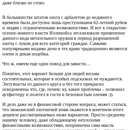
даже близко не стоял.
В большинстве штатов охота с арбалетом до недавнего
времени была доступна лишь преступившим 62-летний рубеж
и людям с ограниченными возможностями. И вот к открытию
осенне-зимнего власти Иллинойса легализовали применение
данного вида метательного оружия в период разрешенной
охоты с луком для всех категорий граждан. Самыми
популярными видами дичи в тех краях традиционно являются
олени и дикая индейка.
Что ж, имеем еще один повод для зависти…
Понятно, этот вариант больше для людей весьма
состоятельных, которые в особых подсказках не нуждаются.
Энтузиасты из данного круга и без того прекрасно
осведомлены что, где, почем: ну, какие проблемы – позвонил
аутфиттеру и полетел в гости к белохвостым оленям :)).
И дело даже не в финансовой стороне вопроса, может статься,
что заокеанский охотничий вояж окажется в конечном итоге
дешевле рассматриваемых ниже вариантов. Просто среднему
нашему человеку, даже обладающему неплохими
финансовыми возможностями, непривычна сама мысль