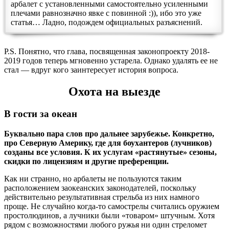
арбалет с установленными самостоятельно усиленными
плечами равнозначно явке с повинной :)), ибо это уже
статья… Ладно, подождем официальных разъяснений.
P.S. Понятно, что глава, посвященная законопроекту 2018-
2019 годов теперь мгновенно устарела. Однако удалять ее не
стал — вдруг кого заинтересует история вопроса.
Охота на выезде
В гости за океан
Буквально пара слов про дальнее зарубежье. Конкретно,
про Северную Америку, где для боухантеров (лучников)
созданы все условия. К их услугам «растянутые» сезоны,
скидки по лицензиям и другие преференции.
Как ни странно, но арбалеты не пользуются таким
расположением заокеанских законодателей, поскольку
действительно результативная стрельба из них намного
проще. Не случайно когда-то самострелы считались оружием
простолюдинов, а лучники были «товаром» штучным. Хотя
рядом с возможностями любого ружья ни один стреломет