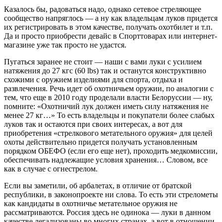
Казалось бы, радоваться надо, однако сетевое стреляющее
сообщество напряглось — а ну как владельцам луков придется
их регистрировать в этом качестве, получать охотбилет и т.п.
Да и просто приобрести девайс в Спорттоварах или интернет-
магазине уже так просто не удастся.
Пугаться заранее не стоит — наши с вами луки с усилием
натяжения до 27 кгс (60 lbs) так и останутся конструктивно
схожими с оружием изделиями для спорта, отдыха и
развлечения. Речь идет об охотничьем оружии, по аналогии с
тем, что еще в 2010 году проделали власти Белоруссии — ну,
помните: «Охотничий лук должен иметь силу натяжения не
менее 27 кг…» То есть владельцы и покупатели более слабых
луков так и остаются при своих интересах, а вот для
приобретения «стрелкового метательного оружия» для целей
охоты действительно придется получать установленным
порядком ОБЕФО (если его еще нет), проходить медкомиссии,
обеспечивать надлежащие условия хранения… Словом, все
как в случае с огнестрелом.
Если вы заметили, об арбалетах, в отличие от братской
республики, в законопроекте ни слова. То есть эти стрелометы
как кандидаты в охотничье метательное оружия не
рассматриваются. Россия здесь не одинока — луки в данном
качестве легализованы во многих странах, а вот в отношении