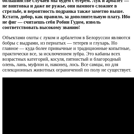
большинстве случаев мы будем с егерем. Лук и арбалет —
не винтовка и даже не ружье, они намного сложнее в
стрельбе, и вероятность подранка также заметно выше.
Кстати, добор, как правило, за дополнительную плату. Ибо
не фиг — считаешь себя Робин Гудом, изволь
соответствовать высокому званию!
Объектами охоты с луком и арбалетом в Белоруссии являются
бобры с выдрами, из пернатых — тетерев и глухарь. Но
главное — куда более привычные и традиционные копытные,
практически все, за исключением зубра. Это кабаны всех
возрастных категорий, косуля, пятнистый и благородный
олень, лань, муфлон и, наконец, лось. Все самцы, но для
селекционных животных ограничений по полу не существует.