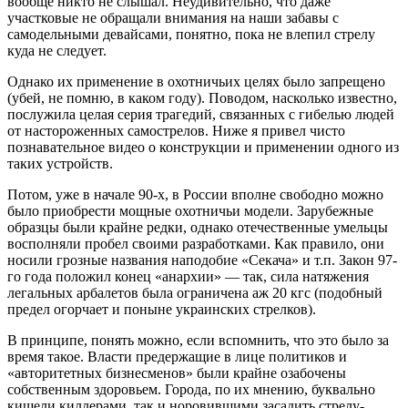
вообще никто не слышал. Неудивительно, что даже
участковые не обращали внимания на наши забавы с
самодельными девайсами, понятно, пока не влепил стрелу
куда не следует.
Однако их применение в охотничьих целях было запрещено
(убей, не помню, в каком году). Поводом, насколько известно,
послужила целая серия трагедий, связанных с гибелью людей
от настороженных самострелов. Ниже я привел чисто
познавательное видео о конструкции и применении одного из
таких устройств.
Потом, уже в начале 90-х, в России вполне свободно можно
было приобрести мощные охотничьи модели. Зарубежные
образцы были крайне редки, однако отечественные умельцы
восполняли пробел своими разработками. Как правило, они
носили грозные названия наподобие «Секача» и т.п. Закон 97-
го года положил конец «анархии» — так, сила натяжения
легальных арбалетов была ограничена аж 20 кгс (подобный
предел огорчает и поныне украинских стрелков).
В принципе, понять можно, если вспомнить, что это было за
время такое. Власти предержащие в лице политиков и
«авторитетных бизнесменов» были крайне озабочены
собственным здоровьем. Города, по их мнению, буквально
кишели киллерами, так и норовившими засадить стрелу-