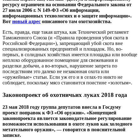
ресурсу ограничен на основании Федерального закона от
27 июля 2006 г. N 149-ФЗ «Об информации,
информационных технологиях и о защите информации».
Вот
новый адрес
описанного там охотхозяйства.
Есть, правда, еще такая штука, как Технический регламент
Таможенного Союза (и «Правила проведения убоя скота в
Российской Федерации»), запрещающий убой скота вне
специализированных предприятий и площадок. Но, во-
первых, в солидных хозяйствах имеется площадка или вообще
неплохо оборудованное помещение для свежевания и
разделки добычи, а во-вторых, нарушение запрета по
последствиям это далеко не незаконная охота или
«оружейные» статьи. Если уж его и в селах-то никто не
соблюдает, поскольку мясо становится поистине «золотым».
Законопроект об охотничьих луках 2018 года
23 мая 2018 году группа депутатов внесла в Госдуму
проект поправок к ФЗ «Об оружии». «Концепцией
законопроекта является законодательное регулирование
возможности использования в охоте луков как холодного
метательного оружия», — говорится в пояснительной
записке.