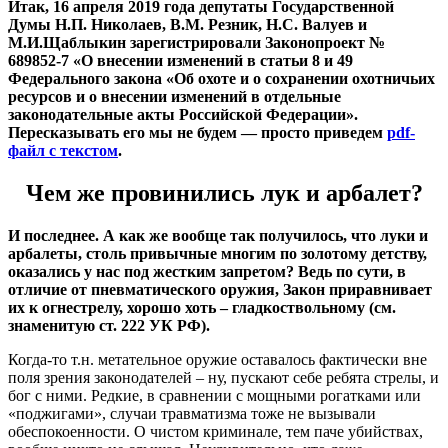
Итак, 16 апреля 2019 года депутаты Государственной
Думы Н.П. Николаев, В.М. Резник, Н.С. Валуев и
М.И.Щаблыкин зарегистрировали Законопроект №
689852-7 «О внесении изменений в статьи 8 и 49
Федерального закона «Об охоте и о сохранении охотничьих
ресурсов и о внесении изменений в отдельные
законодательные акты Российской Федерации».
Пересказывать его мы не будем — просто приведем
pdf-
файл с текстом
.
Чем же провинились лук и арбалет?
И последнее. А как же вообще так получилось, что луки и
арбалеты, столь привычные многим по золотому детству,
оказались у нас под жестким запретом? Ведь по сути, в
отличие от пневматического оружия, Закон приравнивает
их к огнестрелу, хорошо хоть – гладкоствольному (см.
знаменитую ст. 222 УК РФ).
Когда-то т.н. метательное оружие оставалось фактически вне
поля зрения законодателей – ну, пускают себе ребята стрелы, и
бог с ними. Редкие, в сравнении с мощными рогатками или
«поджигами», случаи травматизма тоже не вызывали
обеспокоенности. О чистом криминале, тем паче убийствах,