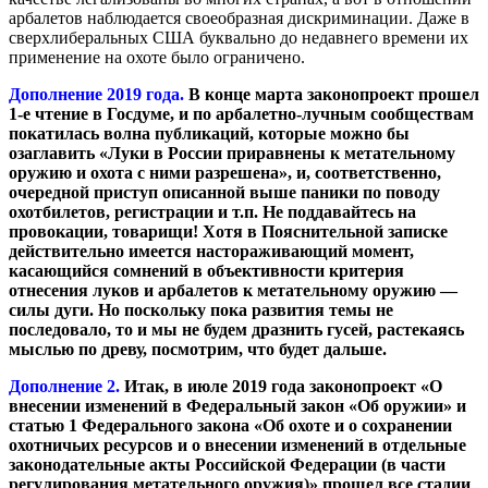
арбалетов наблюдается своеобразная дискриминации. Даже в
сверхлиберальных США буквально до недавнего времени их
применение на охоте было ограничено.
Дополнение 2019 года.
В конце марта законопроект прошел
1-е чтение в Госдуме, и по арбалетно-лучным сообществам
покатилась волна публикаций, которые можно бы
озаглавить «Луки в России приравнены к метательному
оружию и охота с ними разрешена», и, соответственно,
очередной приступ описанной выше паники по поводу
охотбилетов, регистрации и т.п. Не поддавайтесь на
провокации, товарищи! Хотя в Пояснительной записке
действительно имеется настораживающий момент,
касающийся сомнений в объективности критерия
отнесения луков и арбалетов к метательному оружию —
силы дуги. Но поскольку пока развития темы не
последовало, то и мы не будем дразнить гусей, растекаясь
мыслью по древу, посмотрим, что будет дальше.
Дополнение 2.
Итак, в июле 2019 года законопроект «О
внесении изменений в Федеральный закон «Об оружии» и
статью 1 Федерального закона «Об охоте и о сохранении
охотничьих ресурсов и о внесении изменений в отдельные
законодательные акты Российской Федерации (в части
регулирования метательного оружия)» прошел все стадии