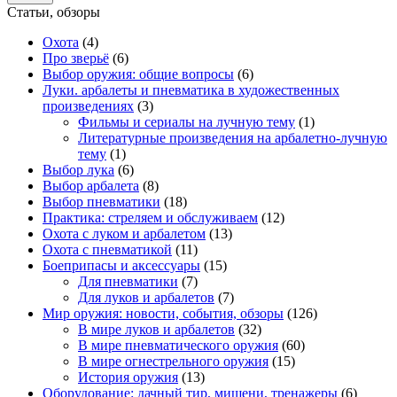
Статьи, обзоры
Охота
(4)
Про зверьё
(6)
Выбор оружия: общие вопросы
(6)
Луки. арбалеты и пневматика в художественных
произведениях
(3)
Фильмы и сериалы на лучную тему
(1)
Литературные произведения на арбалетно-лучную
тему
(1)
Выбор лука
(6)
Выбор арбалета
(8)
Выбор пневматики
(18)
Практика: стреляем и обслуживаем
(12)
Охота с луком и арбалетом
(13)
Охота с пневматикой
(11)
Боеприпасы и аксессуары
(15)
Для пневматики
(7)
Для луков и арбалетов
(7)
Мир оружия: новости, события, обзоры
(126)
В мире луков и арбалетов
(32)
В мире пневматического оружия
(60)
В мире огнестрельного оружия
(15)
История оружия
(13)
Оборудование: дачный тир, мишени, тренажеры
(6)