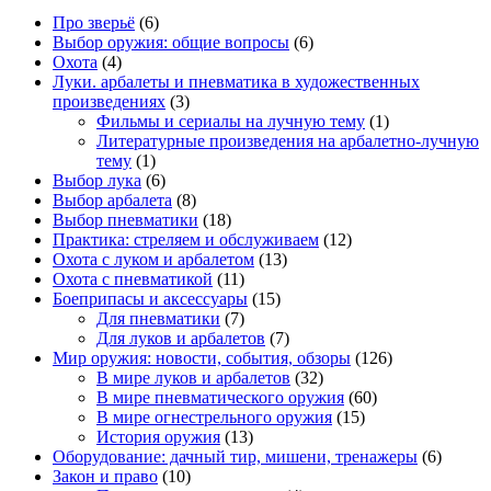
Про зверьё
(6)
Выбор оружия: общие вопросы
(6)
Охота
(4)
Луки. арбалеты и пневматика в художественных
произведениях
(3)
Фильмы и сериалы на лучную тему
(1)
Литературные произведения на арбалетно-лучную
тему
(1)
Выбор лука
(6)
Выбор арбалета
(8)
Выбор пневматики
(18)
Практика: стреляем и обслуживаем
(12)
Охота с луком и арбалетом
(13)
Охота с пневматикой
(11)
Боеприпасы и аксессуары
(15)
Для пневматики
(7)
Для луков и арбалетов
(7)
Мир оружия: новости, события, обзоры
(126)
В мире луков и арбалетов
(32)
В мире пневматического оружия
(60)
В мире огнестрельного оружия
(15)
История оружия
(13)
Оборудование: дачный тир, мишени, тренажеры
(6)
Закон и право
(10)