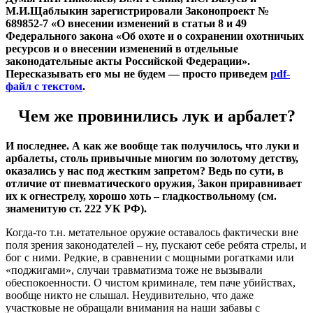
М.И.Щаблыкин зарегистрировали Законопроект №
689852-7 «О внесении изменений в статьи 8 и 49
Федерального закона «Об охоте и о сохранении охотничьих
ресурсов и о внесении изменений в отдельные
законодательные акты Российской Федерации».
Пересказывать его мы не будем — просто приведем
pdf-
файл с текстом
.
Чем же провинились лук и арбалет?
И последнее. А как же вообще так получилось, что луки и
арбалеты, столь привычные многим по золотому детству,
оказались у нас под жестким запретом? Ведь по сути, в
отличие от пневматического оружия, Закон приравнивает
их к огнестрелу, хорошо хоть – гладкоствольному (см.
знаменитую ст. 222 УК РФ).
Когда-то т.н. метательное оружие оставалось фактически вне
поля зрения законодателей – ну, пускают себе ребята стрелы, и
бог с ними. Редкие, в сравнении с мощными рогатками или
«поджигами», случаи травматизма тоже не вызывали
обеспокоенности. О чистом криминале, тем паче убийствах,
вообще никто не слышал. Неудивительно, что даже
участковые не обращали внимания на наши забавы с