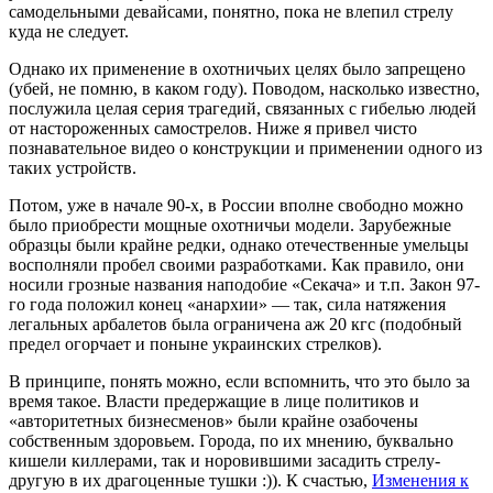
самодельными девайсами, понятно, пока не влепил стрелу
куда не следует.
Однако их применение в охотничьих целях было запрещено
(убей, не помню, в каком году). Поводом, насколько известно,
послужила целая серия трагедий, связанных с гибелью людей
от настороженных самострелов. Ниже я привел чисто
познавательное видео о конструкции и применении одного из
таких устройств.
Потом, уже в начале 90-х, в России вполне свободно можно
было приобрести мощные охотничьи модели. Зарубежные
образцы были крайне редки, однако отечественные умельцы
восполняли пробел своими разработками. Как правило, они
носили грозные названия наподобие «Секача» и т.п. Закон 97-
го года положил конец «анархии» — так, сила натяжения
легальных арбалетов была ограничена аж 20 кгс (подобный
предел огорчает и поныне украинских стрелков).
В принципе, понять можно, если вспомнить, что это было за
время такое. Власти предержащие в лице политиков и
«авторитетных бизнесменов» были крайне озабочены
собственным здоровьем. Города, по их мнению, буквально
кишели киллерами, так и норовившими засадить стрелу-
другую в их драгоценные тушки :)). К счастью,
Изменения к