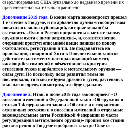
сверхлиберальных США буквально до недавнего времени их
применение на охоте было ограничено.
Дополнение 2019 года.
В конце марта законопроект прошел
1-е чтение в Госдуме, и по арбалетно-лучным сообществам
покатилась волна публикаций, которые можно бы
озаглавить «Луки в России приравнены к метательному
оружию и охота с ними разрешена», и, соответственно,
очередной приступ описанной выше паники по поводу
охотбилетов, регистрации и т.п. Не поддавайтесь на
провокации, товарищи! Хотя в Пояснительной записке
действительно имеется настораживающий момент,
касающийся сомнений в объективности критерия
отнесения луков и арбалетов к метательному оружию —
силы дуги. Но поскольку пока развития темы не
последовало, то и мы не будем дразнить гусей, растекаясь
мыслью по древу, посмотрим, что будет дальше.
Дополнение 2.
Итак, в июле 2019 года законопроект «О
внесении изменений в Федеральный закон «Об оружии» и
статью 1 Федерального закона «Об охоте и о сохранении
охотничьих ресурсов и о внесении изменений в отдельные
законодательные акты Российской Федерации (в части
регулирования метательного оружия)» прошел все стадии
рассмотрения в Госдуме и добрался таки до Совета