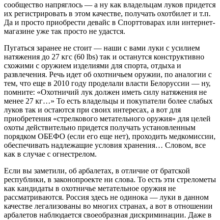
сообщество напряглось — а ну как владельцам луков придется
их регистрировать в этом качестве, получать охотбилет и т.п.
Да и просто приобрести девайс в Спорттоварах или интернет-
магазине уже так просто не удастся.
Пугаться заранее не стоит — наши с вами луки с усилием
натяжения до 27 кгс (60 lbs) так и останутся конструктивно
схожими с оружием изделиями для спорта, отдыха и
развлечения. Речь идет об охотничьем оружии, по аналогии с
тем, что еще в 2010 году проделали власти Белоруссии — ну,
помните: «Охотничий лук должен иметь силу натяжения не
менее 27 кг…» То есть владельцы и покупатели более слабых
луков так и остаются при своих интересах, а вот для
приобретения «стрелкового метательного оружия» для целей
охоты действительно придется получать установленным
порядком ОБЕФО (если его еще нет), проходить медкомиссии,
обеспечивать надлежащие условия хранения… Словом, все
как в случае с огнестрелом.
Если вы заметили, об арбалетах, в отличие от братской
республики, в законопроекте ни слова. То есть эти стрелометы
как кандидаты в охотничье метательное оружия не
рассматриваются. Россия здесь не одинока — луки в данном
качестве легализованы во многих странах, а вот в отношении
арбалетов наблюдается своеобразная дискриминации. Даже в