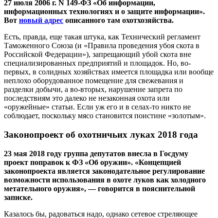
27 июля 2006 г. N 149-ФЗ «Об информации,
информационных технологиях и о защите информации».
Вот
новый адрес
описанного там охотхозяйства.
Есть, правда, еще такая штука, как Технический регламент
Таможенного Союза (и «Правила проведения убоя скота в
Российской Федерации»), запрещающий убой скота вне
специализированных предприятий и площадок. Но, во-
первых, в солидных хозяйствах имеется площадка или вообще
неплохо оборудованное помещение для свежевания и
разделки добычи, а во-вторых, нарушение запрета по
последствиям это далеко не незаконная охота или
«оружейные» статьи. Если уж его и в селах-то никто не
соблюдает, поскольку мясо становится поистине «золотым».
Законопроект об охотничьих луках 2018 года
23 мая 2018 году группа депутатов внесла в Госдуму
проект поправок к ФЗ «Об оружии». «Концепцией
законопроекта является законодательное регулирование
возможности использования в охоте луков как холодного
метательного оружия», — говорится в пояснительной
записке.
Казалось бы, радоваться надо, однако сетевое стреляющее