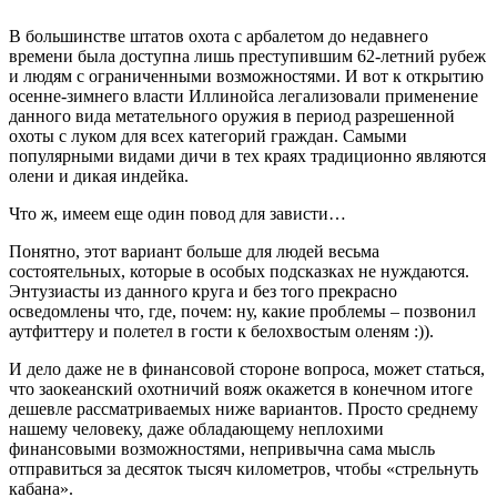
В большинстве штатов охота с арбалетом до недавнего
времени была доступна лишь преступившим 62-летний рубеж
и людям с ограниченными возможностями. И вот к открытию
осенне-зимнего власти Иллинойса легализовали применение
данного вида метательного оружия в период разрешенной
охоты с луком для всех категорий граждан. Самыми
популярными видами дичи в тех краях традиционно являются
олени и дикая индейка.
Что ж, имеем еще один повод для зависти…
Понятно, этот вариант больше для людей весьма
состоятельных, которые в особых подсказках не нуждаются.
Энтузиасты из данного круга и без того прекрасно
осведомлены что, где, почем: ну, какие проблемы – позвонил
аутфиттеру и полетел в гости к белохвостым оленям :)).
И дело даже не в финансовой стороне вопроса, может статься,
что заокеанский охотничий вояж окажется в конечном итоге
дешевле рассматриваемых ниже вариантов. Просто среднему
нашему человеку, даже обладающему неплохими
финансовыми возможностями, непривычна сама мысль
отправиться за десяток тысяч километров, чтобы «стрельнуть
кабана».