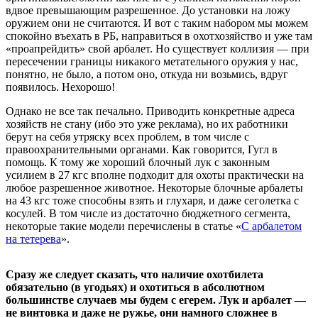
вдвое превышающим разрешенное. До установки на ложу
оружием они не считаются. И вот с таким набором мы можем
спокойно въехать в РБ, направиться в охотхозяйство и уже там
«проапрейдить» свой арбалет. Но существует коллизия — при
пересечении границы никакого метательного оружия у нас,
понятно, не было, а потом оно, откуда ни возьмись, вдруг
появилось. Нехорошо!
Однако не все так печально. Приводить конкретные адреса
хозяйств не стану (ибо это уже реклама), но их работники
берут на себя утряску всех проблем, в том числе с
правоохранительными органами. Как говорится, Гугл в
помощь. К тому же хороший блочный лук с законным
усилием в 27 кгс вполне подходит для охоты практически на
любое разрешенное животное. Некоторые блочные арбалеты
на 43 кгс тоже способны взять и глухаря, и даже сеголетка с
косулей. В том числе из достаточно бюджетного сегмента,
некоторые такие модели перечислены в статье «
С арбалетом
на тетерева
».
Сразу же следует сказать, что наличие охотбилета
обязательно (в угодьях) и охотиться в абсолютном
большинстве случаев мы будем с егерем. Лук и арбалет —
не винтовка и даже не ружье, они намного сложнее в