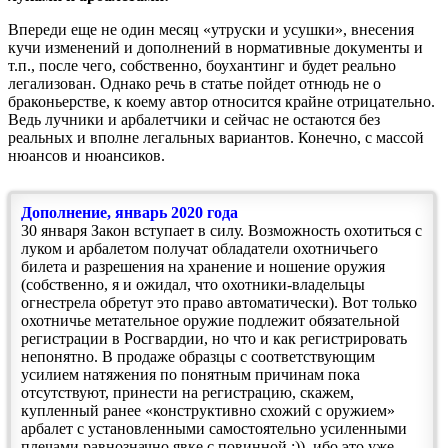
Впереди еще не один месяц «утруски и усушки», внесения
кучи изменений и дополнений в нормативные документы и
т.п., после чего, собственно, боухантинг и будет реально
легализован. Однако речь в статье пойдет отнюдь не о
браконьерстве, к коему автор относится крайне отрицательно.
Ведь лучники и арбалетчики и сейчас не остаются без
реальных и вполне легальных вариантов. Конечно, с массой
нюансов и нюансиков.
Дополнение, январь 2020 года
30 января Закон вступает в силу. Возможность охотиться с
луком и арбалетом получат обладатели охотничьего
билета и разрешения на хранение и ношение оружия
(собственно, я и ожидал, что охотники-владельцы
огнестрела обретут это право автоматически). Вот только
охотничье метательное оружие подлежит обязательной
регистрации в Росгвардии, но что и как регистрировать
непонятно. В продаже образцы с соответствующим
усилием натяжения по понятным причинам пока
отсутствуют, принести на регистрацию, скажем,
купленный ранее «конструктивно схожий с оружием»
арбалет с установленными самостоятельно усиленными
плечами равнозначно явке с повинной :)), ибо это уже