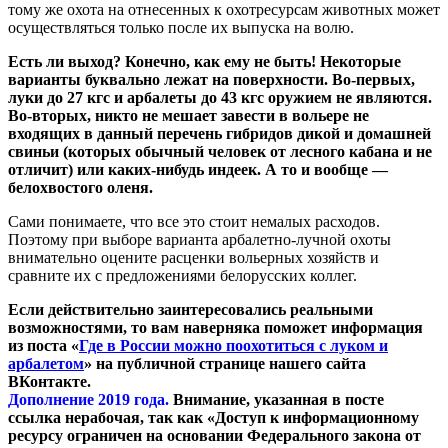
тому же охота на отнесенных к охотресурсам животных может
осуществляться только после их выпуска на волю.
Есть ли выход? Конечно, как ему не быть! Некоторые
варианты буквально лежат на поверхности. Во-первых,
луки до 27 кгс и арбалеты до 43 кгс оружием не являются.
Во-вторых, никто не мешает завести в вольере не
входящих в данный перечень гибридов дикой и домашней
свиньи (которых обычный человек от лесного кабана и не
отличит) или каких-нибудь индеек. А то и вообще —
белохвостого оленя.
Сами понимаете, что все это стоит немалых расходов.
Поэтому при выборе варианта арбалетно-лучной охоты
внимательно оцените расценки вольерных хозяйств и
сравните их с предложениями белорусских коллег.
Если действительно заинтересовались реальными
возможностями, то вам наверняка поможет информация
из поста «
Где в России можно поохотиться с луком и
арбалетом
» на публичной странице нашего сайта
ВКонтакте.
Дополнение 2019 года.
Внимание, указанная в посте
ссылка нерабочая, так как «Доступ к информационному
ресурсу ограничен на основании Федерального закона от