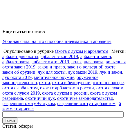
Еще статьи по теме:
Убойная сила: на что способна пневматика и арбалеты
Опубликовано в рубрике
Охота с луком и арбалетом
| Метки:
арбалет для охоты
,
арбалет закон 2019
,
арбалет и закон
,
арбалет охота
,
арбалет охота 2019
,
вольерная охота
,
вольерная
охота закон 2019
,
закон и право
,
закон о вольерной охоте
,
закон об оружии
,
лук для охоты
,
лук закон 2019
,
лук и закон
,
лук охота 2019
,
метательное оружие
,
оружейное
законодательство
,
охота
,
охота в белоруссии
,
охота в вольере
,
охота с арбалетом
,
охота с арбалетом в россии
,
охота с луком
,
охота с луком 2019
,
охота с луком в россии
,
охота с луком
разрешена
,
охотничий лук
,
охотничье законодательство
,
разрешили охоту +с луком
,
разрешили охоту с арбалетом
|
6
комментариев »
Статьи, обзоры