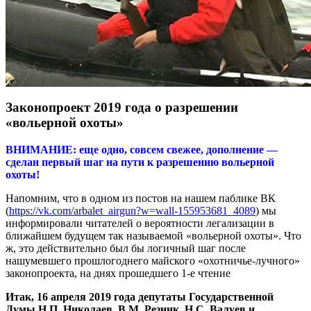
Законопроект 2019 года о разрешении
«вольерной охоты»
ВНИМАНИЕ: еще одно, совсем свежее, дополнение —
сделан первый шаг на пути к разрешению вольерной
охоты!
Напомним, что в одном из постов на нашем паблике ВК
(
https://vk.com/arbalet_airgun?w=wall-155953681_4089
) мы
информировали читателей о вероятности легализации в
ближайшем будущем так называемой «вольерной охоты». Что
ж, это действительно был бы логичный шаг после
нашумевшего прошлогоднего майского «охотничье-лучного»
законопроекта, на днях прошедшего 1-е чтение
Итак, 16 апреля 2019 года депутаты Государственной
Думы Н.П. Николаев, В.М. Резник, Н.С. Валуев и