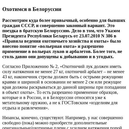
Охотимся в Белоруссии
Рассмотрим куда более привычный, особенно для бывших
граждан СССР, и совершенно законный вариант. Это
поездка в братскую Белоруссию. Дело в том, что Указом
Президента Республики Беларусь от 23.07.2010 N 386 в
«Правила ведения охотничьего хозяйства и охоты» было
внесено понятие «вольерная охота» и разрешено
применение в вольерах луков и арбалетов. Более того, не
столь давно они допущены к добыванию и в угодьях.
Согласно Приложению № 2, «Охотничий лук должен иметь
силу натяжения не менее 27 кг, охотничий арбалет – не менее
43 кг, наконечник стрелы должен быть с острыми режущими
краями и шириной в основании не менее 2 см или режущие
края должны раскрываться до данной ширины при попадании
в объект охоты». То есть разрешено применение образцов,
которые и в России, и в Белоруссии относятся уже к
метательному оружию, а не к ГОСТовским «изделиям для
отдыха и развлечения».
Нюансы, конечно, существуют. Например, у нас совершенно
свободно (пока) можно приобрести дополнительные
оригинальные/охотничьи плечи с усилием натяжения порой