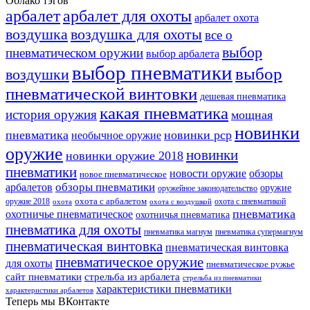
Облако тэгов
арбалет
арбалет для охоты
арбалет охота
воздушка
воздушка для охоты
все о
выбор
пневматическом оружии
выбор арбалета
выбор пневматики
выбор
воздушки
пневматической винтовки
дешевая пневматика
какая пневматика
история оружия
мощная
новинки
пневматика
новинки pcp
необычное оружие
оружие
новинки
новинки оружие 2018
пневматики
новости оружие
обзоры
новое пневматическое
обзоры пневматики
арбалетов
оружие
оружейное законодательство
оружие 2018
охота с арбалетом
охота с пневматикой
охота
охота с воздушкой
пневматика
охотничье пневматическое
охотничья пневматика
пневматика для охоты
пневматика магнум
пневматика супермагнум
пневматическая винтовка
пневматическая винтовка
пневматическое оружие
для охоты
пневматическое ружье
сайт пневматики
стрельба из арбалета
стрельба из пневматики
характеристики пневматики
характеристики арбалетов
Теперь мы ВКонтакте