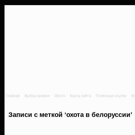
Главная
Выбор оружия
Охота
Карта сайта
Полезные ссылки
В
Записи с меткой ‘охота в белоруссии’