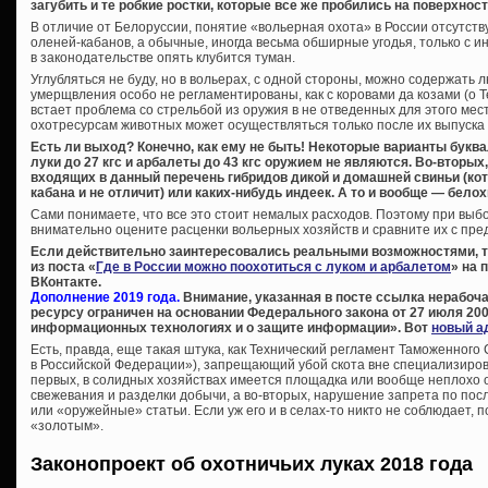
загубить и те робкие ростки, которые все же пробились на поверхност
В отличие от Белоруссии, понятие «вольерная охота» в России отсутствуе
оленей-кабанов, а обычные, иногда весьма обширные угодья, только с и
в законодательстве опять клубится туман.
Углубляться не буду, но в вольерах, с одной стороны, можно содержать
умерщвления особо не регламентированы, как с коровами да козами (о Т
встает проблема со стрельбой из оружия в не отведенных для этого мест
охотресурсам животных может осуществляться только после их выпуска 
Есть ли выход? Конечно, как ему не быть! Некоторые варианты буква
луки до 27 кгс и арбалеты до 43 кгс оружием не являются. Во-вторых
входящих в данный перечень гибридов дикой и домашней свиньи (ко
кабана и не отличит) или каких-нибудь индеек. А то и вообще — белох
Сами понимаете, что все это стоит немалых расходов. Поэтому при вы
внимательно оцените расценки вольерных хозяйств и сравните их с пре
Если действительно заинтересовались реальными возможностями, 
из поста «
Где в России можно поохотиться с луком и арбалетом
» на 
ВКонтакте.
Дополнение 2019 года.
Внимание, указанная в посте ссылка нерабоча
ресурсу ограничен на основании Федерального закона от 27 июля 200
информационных технологиях и о защите информации». Вот
новый а
Есть, правда, еще такая штука, как Технический регламент Таможенного
в Российской Федерации»), запрещающий убой скота вне специализиров
первых, в солидных хозяйствах имеется площадка или вообще неплохо
свежевания и разделки добычи, а во-вторых, нарушение запрета по пос
или «оружейные» статьи. Если уж его и в селах-то никто не соблюдает, 
«золотым».
Законопроект об охотничьих луках 2018 года