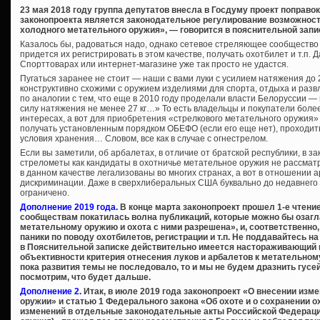
23 мая 2018 году группа депутатов внесла в Госдуму проект поправо
законопроекта является законодательное регулирование возможности
холодного метательного оружия», — говорится в пояснительной запи
Казалось бы, радоваться надо, однако сетевое стреляющее сообщество 
придется их регистрировать в этом качестве, получать охотбилет и т.п. 
Спорттоварах или интернет-магазине уже так просто не удастся.
Пугаться заранее не стоит — наши с вами луки с усилием натяжения до 27 
конструктивно схожими с оружием изделиями для спорта, отдыха и разв
по аналогии с тем, что еще в 2010 году проделали власти Белоруссии —
силу натяжения не менее 27 кг…» То есть владельцы и покупатели более
интересах, а вот для приобретения «стрелкового метательного оружия»
получать установленным порядком ОБЕФО (если его еще нет), проходи
условия хранения… Словом, все как в случае с огнестрелом.
Если вы заметили, об арбалетах, в отличие от братской республики, в за
стрелометы как кандидаты в охотничье метательное оружия не рассматр
в данном качестве легализованы во многих странах, а вот в отношении
дискриминации. Даже в сверхлиберальных США буквально до недавнего
ограничено.
Дополнение 2019 года.
В конце марта законопроект прошел 1-е чтени
сообществам покатилась волна публикаций, которые можно бы озагл
метательному оружию и охота с ними разрешена», и, соответственно
паники по поводу охотбилетов, регистрации и т.п. Не поддавайтесь на
в Пояснительной записке действительно имеется настораживающий 
объективности критерия отнесения луков и арбалетов к метательном
пока развития темы не последовало, то и мы не будем дразнить гусе
посмотрим, что будет дальше.
Дополнение 2.
Итак, в июле 2019 года законопроект «О внесении изм
оружии» и статью 1 Федерального закона «Об охоте и о сохранении о
изменений в отдельные законодательные акты Российской Федерации