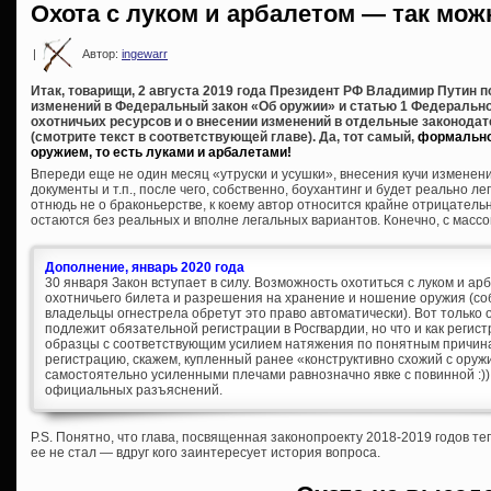
Охота с луком и арбалетом — так мож
|
Автор:
ingewarr
Итак, товарищи, 2 августа 2019 года Президент РФ Владимир Путин 
изменений в Федеральный закон «Об оружии» и статью 1 Федеральног
охотничьих ресурсов и о внесении изменений в отдельные законода
(смотрите текст в соответствующей главе). Да, тот самый,
формально
оружием, то есть луками и арбалетами!
Впереди еще не один месяц «утруски и усушки», внесения кучи измене
документы и т.п., после чего, собственно, боухантинг и будет реально л
отнюдь не о браконьерстве, к коему автор относится крайне отрицательн
остаются без реальных и вполне легальных вариантов. Конечно, с массо
Дополнение, январь 2020 года
30 января Закон вступает в силу. Возможность охотиться с луком и а
охотничьего билета и разрешения на хранение и ношение оружия (собс
владельцы огнестрела обретут это право автоматически). Вот только
подлежит обязательной регистрации в Росгвардии, но что и как регис
образцы с соответствующим усилием натяжения по понятным причинам
регистрацию, скажем, купленный ранее «конструктивно схожий с ору
самостоятельно усиленными плечами равнозначно явке с повинной :))
официальных разъяснений.
P.S. Понятно, что глава, посвященная законопроекту 2018-2019 годов т
ее не стал — вдруг кого заинтересует история вопроса.