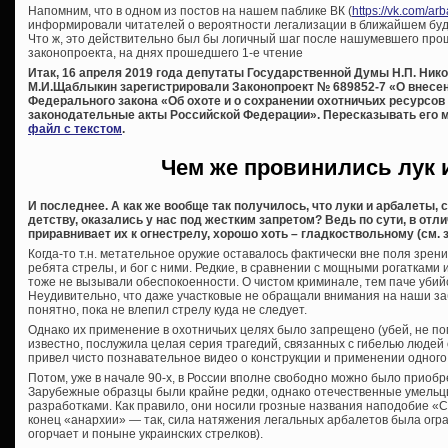
Напомним, что в одном из постов на нашем паблике ВК (
https://vk.com/a
информировали читателей о вероятности легализации в ближайшем бу
Что ж, это действительно был бы логичный шаг после нашумевшего про
законопроекта, на днях прошедшего 1-е чтение
Итак, 16 апреля 2019 года депутаты Государственной Думы Н.П. Никол
М.И.Щаблыкин зарегистрировали Законопроект № 689852-7 «О внесени
Федерального закона «Об охоте и о сохранении охотничьих ресурсов
законодательные акты Российской Федерации».
Пересказывать его 
файл с текстом
.
Чем же провинились лук 
И последнее. А как же вообще так получилось, что луки и арбалеты,
детству, оказались у нас под жестким запретом? Ведь по сути, в отл
приравнивает их к огнестрелу, хорошо хоть – гладкоствольному (см. з
Когда-то т.н. метательное оружие оставалось фактически вне поля зрени
ребята стрелы, и бог с ними. Редкие, в сравнении с мощными рогатками
тоже не вызывали обеспокоенности. О чистом криминале, тем паче убий
Неудивительно, что даже участковые не обращали внимания на наши з
понятно, пока не влепил стрелу куда не следует.
Однако их применение в охотничьих целях было запрещено (убей, не пом
известно, послужила целая серия трагедий, связанных с гибелью людей
привел чисто познавательное видео о конструкции и применении одного 
Потом, уже в начале 90-х, в России вполне свободно можно было приоб
Зарубежные образцы были крайне редки, однако отечественные умельц
разработками. Как правило, они носили грозные названия наподобие «Сек
конец «анархии» — так, сила натяжения легальных арбалетов была огра
огорчает и поныне украинских стрелков).