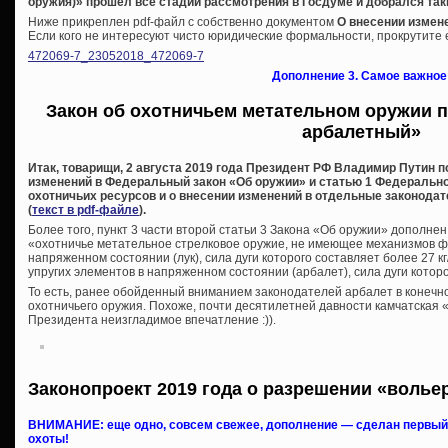
оружия)» прошел все стадии рассмотрения в Госдуме и добрался так
Ниже прикреплен pdf-файл с собственно документом
О внесении измен
Если кого не интересуют чисто юридические формальности, прокрутите е
472069-7_23052018_472069-7
Дополнение 3. Самое важное
Закон об охотничьем метательном оружии п
арбалетный»
Итак, товарищи, 2 августа 2019 года Президент РФ Владимир Путин 
изменений в Федеральный закон «Об оружии» и статью 1 Федеральног
охотничьих ресурсов и о внесении изменений в отдельные законода
(
текст в pdf-файле
).
Более того, пункт 3 части второй статьи 3 Закона «Об оружии» дополн
«охотничье метательное стрелковое оружие, не имеющее механизмов фи
напряженном состоянии (лук), сила дуги которого составляет более 27 
упругих элементов в напряженном состоянии (арбалет), сила дуги которог
То есть, ранее обойденный вниманием законодателей арбалет в конечно
охотничьего оружия. Похоже, почти десятилетней давности камчатская «
Президента неизгладимое впечатление :)).
Законопроект 2019 года о разрешении «волье
ВНИМАНИЕ: еще одно, совсем свежее, дополнение — сделан первый 
охоты!