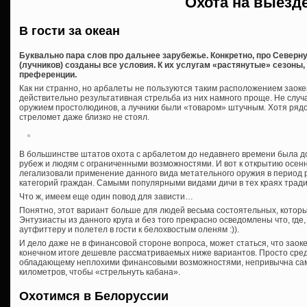
Охота на выезд
В гости за океан
Буквально пара слов про дальнее зарубежье. Конкретно, про Северн
(лучников) созданы все условия. К их услугам «растянутые» сезоны,
преференции.
Как ни странно, но арбалеты не пользуются таким расположением заоке
действительно результативная стрельба из них намного проще. Не случ
оружием простолюдинов, а лучники были «товаром» штучным. Хотя рядо
стреломет даже близко не стоял.
В большинстве штатов охота с арбалетом до недавнего времени была 
рубеж и людям с ограниченными возможностями. И вот к открытию осен
легализовали применение данного вида метательного оружия в период 
категорий граждан. Самыми популярными видами дичи в тех краях тради
Что ж, имеем еще один повод для зависти…
Понятно, этот вариант больше для людей весьма состоятельных, которы
Энтузиасты из данного круга и без того прекрасно осведомлены что, где,
аутфиттеру и полетел в гости к белохвостым оленям :)).
И дело даже не в финансовой стороне вопроса, может статься, что заок
конечном итоге дешевле рассматриваемых ниже вариантов. Просто сре
обладающему неплохими финансовыми возможностями, непривычна сама
километров, чтобы «стрельнуть кабана».
Охотимся в Белоруссии