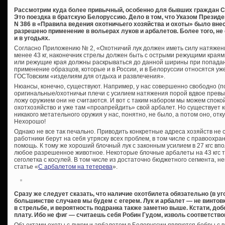
Рассмотрим куда более привычный, особенно для бывших граждан СС
Это поездка в братскую Белоруссию. Дело в том, что Указом Президе
N 386 в «Правила ведения охотничьего хозяйства и охоты» было вне
разрешено применение в вольерах луков и арбалетов. Более того, н
и в угодьях.
Согласно Приложению № 2, «Охотничий лук должен иметь силу натяжения
менее 43 кг, наконечник стрелы должен быть с острыми режущими краям
или режущие края должны раскрываться до данной ширины при попадани
применение образцов, которые и в России, и в Белоруссии относятся уже
ГОСТовским «изделиям для отдыха и развлечения».
Нюансы, конечно, существуют. Например, у нас совершенно свободно (
оригинальные/охотничьи плечи с усилием натяжения порой вдвое прев
ложу оружием они не считаются. И вот с таким набором мы можем спокой
охотхозяйство и уже там «проапрейдить» свой арбалет. Но существует
никакого метательного оружия у нас, понятно, не было, а потом оно, отку
Нехорошо!
Однако не все так печально. Приводить конкретные адреса хозяйств не ст
работники берут на себя утряску всех проблем, в том числе с правоохран
помощь. К тому же хороший блочный лук с законным усилием в 27 кгс вп
любое разрешенное животное. Некоторые блочные арбалеты на 43 кгс то
сеголетка с косулей. В том числе из достаточно бюджетного сегмента, 
статье «
С арбалетом на тетерева
».
Сразу же следует сказать, что наличие охотбилета обязательно (в у
большинстве случаев мы будем с егерем. Лук и арбалет — не винтовк
в стрельбе, и вероятность подранка также заметно выше. Кстати, доб
плату. Ибо не фиг — считаешь себя Робин Гудом, изволь соответств
Объектами охоты с луком и арбалетом в Белоруссии являются бобры с в