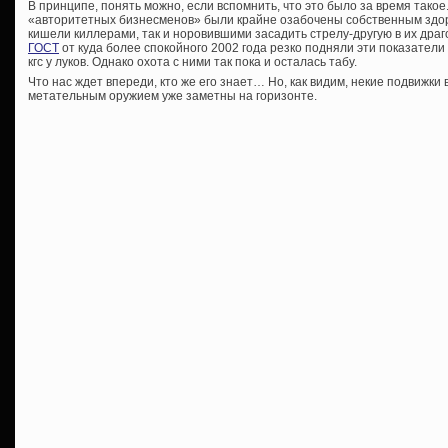
В принципе, понять можно, если вспомнить, что это было за время тако
«авторитетных бизнесменов» были крайне озабочены собственным здоро
кишели киллерами, так и норовившими засадить стрелу-другую в их драго
ГОСТ
от куда более спокойного 2002 года резко подняли эти показатели 
кгс у луков. Однако охота с ними так пока и осталась табу.
Что нас ждет впереди, кто же его знает… Но, как видим, некие подвижки
метательным оружием уже заметны на горизонте.