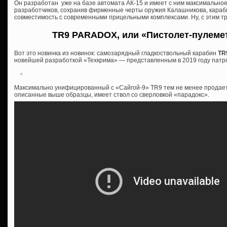
Он разработан уже на базе автомата АК-15 и имеет с ним максимально
разработчиков, сохранив фирменные черты оружия Калашникова, караб
совместимость с современными прицельными комплексами. Ну, с этим тр
TR9 PARADOX, или «Пистолет-пулеме
Вот это новинка из новинок: самозарядный гладкоствольный карабин
TR
новейшей разработкой «Техкрима» — представленным в 2019 году патр
Максимально унифицированный с «Сайгой-9» TR9 тем не менее продается
описанные выше образцы, имеет ствол со сверловкой «парадокс».