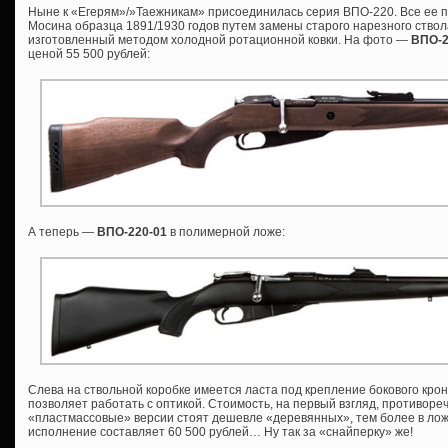
Ныне к «Егерям»/»Таежникам» присоединилась серия ВПО-220. Все ее п
Мосина образца 1891/1930 годов путем замены старого нарезного ствол
изготовленный методом холодной ротационной ковки. На фото —
ВПО-
ценой 55 500 рублей:
А теперь —
ВПО-220-01
в полимерной ложе:
Слева на ствольной коробке имеется ласта под крепление бокового крон
позволяет работать с оптикой. Стоимость, на первый взгляд, противоре
«пластмассовые» версии стоят дешевле «деревянных», тем более в ложе
исполнение составляет 60 500 рублей… Ну так за «снайперку» же!