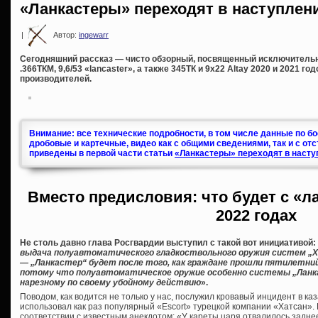
«Ланкастеры» переходят в наступлени
|
Автор:
ingewarr
Сегодняшний рассказ — чисто обзорный, посвященный исключитель
.366ТКМ, 9,6/53 «lancaster», а также 345ТК и 9х22 Altay 2020 и 2021 г
производителей.
Внимание: все технические подробности, в том числе данные по б
дробовые и картечные, видео как с общими сведениями, так и с от
приведены в первой части статьи
«Ланкастеры» переходят в насту
Вместо предисловия: что будет с «л
2022 годах
Не столь давно глава Росгвардии выступил с такой вот инициативой:
выдача полуавтоматического гладкоствольного оружия систем „Хат
— „Ланкастер“ будет после того, как граждане прошли пятилетни
потому что полуавтоматическое оружие особенно системы „Ланк
нарезному по своему убойному действию
».
Поводом, как водится не только у нас, послужил кровавый инцидент в ка
использовал как раз популярный «Escort» турецкой компании «Хатсан». К
соответствии с известным анекдотом: «У кареты царя отвалилось заднее