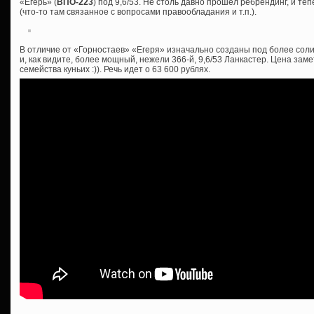
«Егерь» (
ВПО-223
) под 9,6/53. Не столь давно прошел ребрендинг, и те
(что-то там связанное с вопросами правообладания и т.п.).
В отличие от «Горностаев» «Егеря» изначально созданы под более соли
и, как видите, более мощный, нежели 366-й, 9,6/53 Ланкастер. Цена зам
семейства куньих :)). Речь идет о 63 600 рублях.