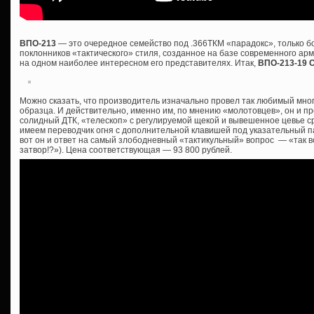
ВПО-213
— это очередное семейство под .366ТКМ «парадокс», только 
поклонников «тактического» стиля, созданное на базе современного ар
на одном наиболее интересном его представителях. Итак,
ВПО-213-19 
Можно сказать, что производитель изначально провел так любимый мно
образца. И действительно, именно им, по мнению «молотовцев», он и пр
солидный ДТК, «телескоп» с регулируемой щекой и вывешенное цевье сра
имеем переводчик огня с дополнительной клавишей под указательный пал
вот он и ответ на самый злободневный «тактикульный» вопрос — «так все
затвор!?»). Цена соответствующая — 93 800 рублей.