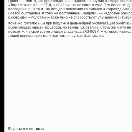
Просто помните, что производство гражданского оружия вообще вторичн
«Тигр» это все же не СВД, а «Сайга» это не совсем АКМ. Тем более, когд
последние 50, а то и 100 лет, до извлечения со складов и «огражданива
боевой обстановке. К тому же постоянные «напряги» — кадровые рокиров
кировскими «Молотами» тоже явно не способствуют улучшению ситуаци
Конечно, хотелось бы при покупке и дальнейшей эксплуатации обойтис
облегчающих карман эксцессов, но таковы уж реалии. К тому же никто н
повезет», я в свое время знавал владельца ЗАЗ-968М, у которого «запор
людей понимающих выглядит как ненаучная фантастика…
Еще статьи по теме: