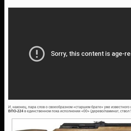
И, наконец, пара слов о своеобразном «старшем брате» уже известног
ВПО-224
в единственном пока исполнении «00» (дерево/ламинат, ствол 