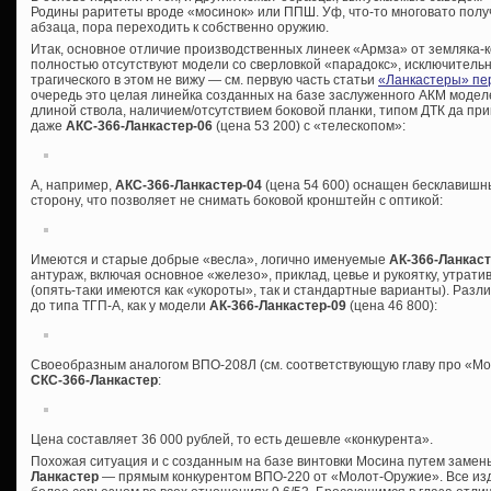
Родины раритеты вроде «мосинок» или ППШ. Уф, что-то многовато полу
абзаца, пора переходить к собственно оружию.
Итак, основное отличие производственных линеек «Армза» от земляка-ко
полностью отсутствуют модели со сверловкой «парадокс», исключительно
трагического в этом не вижу — см. первую часть статьи
«Ланкастеры» пе
очередь это целая линейка созданных на базе заслуженного АКМ моде
длиной ствола, наличием/отсутствием боковой планки, типом ДТК да пр
даже
АКС-366-Ланкастер-06
(цена 53 200) с «телескопом»:
А, например,
АКС-366-Ланкастер-04
(цена 54 600) оснащен бесклавишн
сторону, что позволяет не снимать боковой кронштейн с оптикой:
Имеются и старые добрые «весла», логично именуемые
АК-366-Ланкас
антураж, включая основное «железо», приклад, цевье и рукоятку, утрат
(опять-таки имеются как «укороты», так и стандартные варианты). Разли
до типа ТГП-А, как у модели
АК-366-Ланкастер-09
(цена 46 800):
Своеобразным аналогом ВПО-208Л (см. соответствующую главу про «Мо
СКС-366-Ланкастер
:
Цена составляет 36 000 рублей, то есть дешевле «конкурента».
Похожая ситуация и с созданным на базе винтовки Мосина путем заме
Ланкастер
— прямым конкурентом ВПО-220 от «Молот-Оружие». Все издел