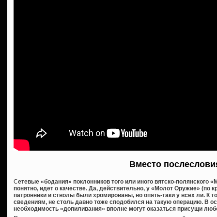
Вместо послеслови
С
етевые «бодания» поклонников того или иного вятско-полянского «М
понятно, идет о качестве. Да, действительно, у «Молот Оружие» (по 
патронники и стволы были хромированы, но опять-таки у всех ли. К 
сведениям, не столь давно тоже сподобился на такую операцию. В о
необходимость «допиливания» вполне могут оказаться присущи люб