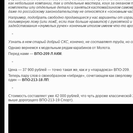
как небольшие компании, так и отдельные мастера, коих за океаном 
комплекты или отдельные детали и заняться кастомайзингом самому, б
даже по российскому законодательству не относятся к «основным ча
Например, подобрать свободно продающиеся у нас варианты от израил
полимерную ложу (или ложЕ, если так больше нравится) с рукояткой 
задействования «очумелых ручек» конечным итогом имеем что-то вро
Узнать в нем старый добрый СКС, конечно, не составляет труда, но
Однако вернемся к модельным рядам карабинов от Молота.
Перед нами —
ВПО-209 Л АКМ
.
Цена — 37 900 рублей — точно такая же, как и у «парадокса» ВПО-209.
Теперь пару слов о своеобразном «гибриде», сочетающем как сверловку «
один —
ВПО-213-18 ЛП
:
Стоимость составляет уже 42 000 рублей, что чуть дороже классической
выше дорогущего ВПО-213-19 Спорт).