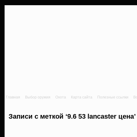
Главная
Выбор оружия
Охота
Карта сайта
Полезные ссылки
В
Записи с меткой ‘9.6 53 lancaster цена’