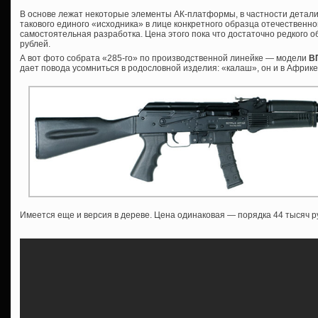
В основе лежат некоторые элементы АК-платформы, в частности детали
такового единого «исходника» в лице конкретного образца отечественной
самостоятельная разработка. Цена этого пока что достаточно редкого о
рублей.
А вот фото собрата «285-го» по производственной линейке — модели
ВП
дает повода усомниться в родословной изделия: «калаш», он и в Афри
Имеется еще и версия в дереве. Цена одинаковая — порядка 44 тысяч р