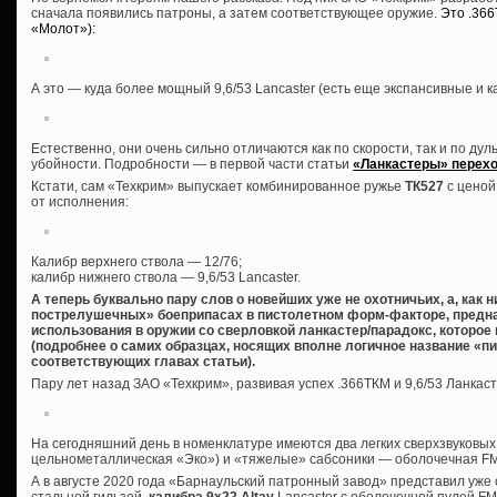
сначала появились патроны, а затем соответствующее оружие.
Это .36
«Молот»):
А это — куда более мощный 9,6/53 Lancaster (есть еще экспансивные и 
Естественно, они очень сильно отличаются как по скорости, так и по дуль
убойности. Подробности — в первой части статьи
«Ланкастеры» перехо
Кстати, сам «Техкрим» выпускает комбинированное ружье
ТК527
с ценой
от исполнения:
Калибр верхнего ствола — 12/76;
калибр нижнего ствола — 9,6/53 Lancaster.
А теперь буквально пару слов о новейших уже не охотничьих, а, как 
пострелушечных» боеприпасах в пистолетном форм-факторе, предна
использования в оружии со сверловкой ланкастер/парадокс, которое
(подробнее о самих образцах, носящих вполне логичное название «пи
соответствующих главах статьи).
Пару лет назад ЗАО «Техкрим», развивая успех .366ТКМ и 9,6/53 Ланкас
На сегодняшний день в номенклатуре имеются два легких сверхзвуковых
цельнометаллическая «Эко») и «тяжелые» сабсоники — оболочечная FMJ
А в августе 2020 года «Барнаульский патронный завод» представил уж