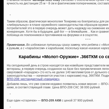
стальной гильзой
калибра 9х22 Altay
Lancaster с оболочечной пулей FMJ 
кучность на дистанции 25 м ~ 8 см и фактическим поперечником, состав
Таким образом, фактическая монополия Техкрима на боеприпасы для р
«либеральных» в плане оружейного законодательства образцов оружия о
потребителей это в первую очередь может дать надежду на снижение и
конкуренции. Хотя бы в будущем, дай бог — в ближайшем… Как и сравни
побоища их поклонников и противников на форумах и в соцсетях.
* * *
Примечание.
Во избежание путаницы сразу замечу, что ребята с «Мо
к ружьям, а с «парадоксом» к карабинам, поскольку какие-никакие на
Карабины «Молот-Оружие» .366ТКМ со с
На сегодняшний день в строю находятся как новейшие представители м
ветераны, в первую очередь созданное на базе без преувеличения лег
сверловкой «парадокс» (то есть не далее 140 миллиметров от дульного
законодательства — начинается участок с нарезами) под .366ТКМ. Подро
ВПО-208: нестандартный «парадокс»
.
Добавлю лишь, что уже совсем недавно появилась новая версия — ВПО-2
ниже, в соответствующей главе. Цена ВПО-208 СКС 38 000 рублей.
Еще один «старичок» —
ВПО-209 АКМ
с ценой 37 900 рублей.