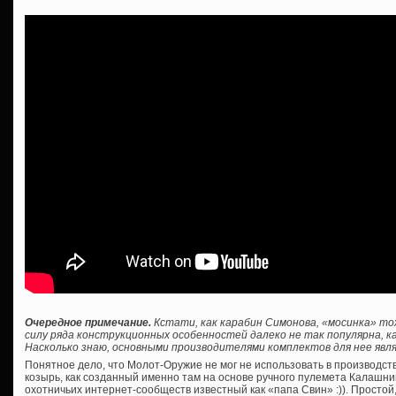
Очередное примечание.
Кстати, как карабин Симонова, «мосинка» то
силу ряда конструкционных особенностей далеко не так популярна, ка
Насколько знаю, основными производителями комплектов для нее явля
Понятное дело, что Молот-Оружие не мог не использовать в производс
козырь, как созданный именно там на основе ручного пулемета Калашник
охотничьих интернет-сообществ известный как «папа Свин» :)). Просто