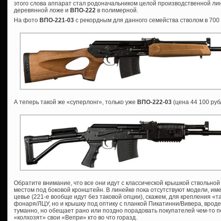
этого слова аппарат стал родоначальником целой производственной лин
деревянной ложе и
ВПО-222
в полимерной.
На фото
ВПО-221-03
с рекордным для данного семейства стволом в 700
А теперь такой же «суперлонг», только уже
ВПО-222-03
(цена 44 100 руб
Обратите внимание, что все они идут с классической крышкой ствольной
местом под боковой кронштейн. В линейке пока отсутствуют модели, им
цевье (221-е вообще идут без таковой опции), скажем, для крепления «т
фонаря/ЛЦУ, но и крышку под оптику с планкой Пикатинни/Вивера, врод
туманно, но обещает рано или поздно порадовать покупателей чем-то 
«колхозят» свои «Вепри» кто во что горазд.