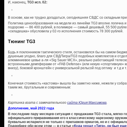
И, наконец,
TG3 исп. 02
:
В основе, как не трудно догадаться, сегодняшняя СВДС со складным при
Политика ценообразования на модели из линейки TG3 вполне логична и
подороже — 86 400 рублей, в полимере — самый дешевый, 55 500 рубле
«складешка» обусловила у 02-го исполнения стоимость 78 300 рублей.
Тюнинг TG3
Будь я поклонником тактического стиля, остановился бы на самом бюдже
душеньке угодно, благо для СВД/Тигра/TG3 подобных комплектов и отд
алюминиевое цевье а-ля «Sig Sauer MCX», реально работающий телеско
встроенными демпферами от «FAB Defense» (или некую «спортивную» ко
внизу), боковой кронштейн с универсальной рельсой под оптику и т.д и т.
Конечная стоимость «кастома» вышла бы заметно ниже, нежели у собра
таким же, брутальным и современным:
Картинка взата с замечательного
сайта Юрия Максимова
.
Дополнение, май 2022 года
В последние пару месяцев ситуация с продажами TG3 стала, мягко го
официального приравнивания его к классическому нарезному оружию
буквально испарился не только с прилавков ормагов, но и с официал
Подробнее обо всем этом — в статье «
Куда уехал «Тигр», он был ещ