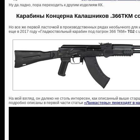
Ну да ладно, пора переходить к другим изделиям КК.
Карабины Концерна Калашников .366ТКМ со
Но все же первой ласточкой в производственных рядах необычного для
еще в 2017 году «Гладкоствольный карабин под патрон 366 ТКМ»
TG2
с 
На мой взгляд, он далеко не столь интересен, как описанный выше ст
подробно описаны в первой части статьи
«Ланкастеры» переходят в н