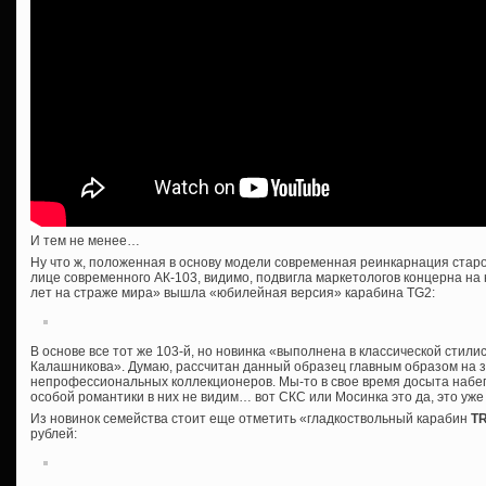
И тем не менее…
Ну что ж, положенная в основу модели современная реинкарнация старо
лице современного АК-103, видимо, подвигла маркетологов концерна на
лет на страже мира» вышла «юбилейная версия» карабина TG2:
В основе все тот же 103-й, но новинка «выполнена в классической стили
Калашникова». Думаю, рассчитан данный образец главным образом на 
непрофессиональных коллекционеров. Мы-то в свое время досыта набег
особой романтики в них не видим… вот СКС или Мосинка это да, это уже к
Из новинок семейства стоит еще отметить «гладкоствольный карабин
T
рублей: