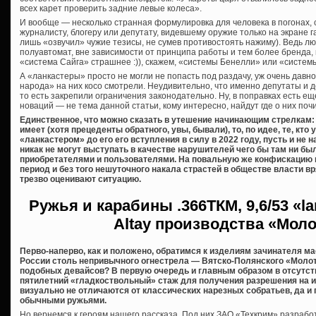
всех карет проверить задние левые колеса».
И вообще — несколько странная формулировка для человека в погонах,
журналисту, блогеру или депутату, видевшему оружие только на экране га
лишь «озвучил» чужие тезисы, не сумев противостоять нажиму). Ведь лю
полуавтомат, вне зависимости от принципа работы и тем более бренда,
«система Сайга» страшнее :)), скажем, «системы Бенелли» или «систем
А «ланкастеры» просто не могли не попасть под раздачу, уж очень дав
народа» на них косо смотрели. Неудивительно, что именно депутаты и 
то есть закрепили ограничения законодательно. Ну, в поправках есть еще
новаций — не тема данной статьи, кому интересно, найдут где о них почи
Единственное, что можно сказать в утешение начинающим стрелкам: 
имеет (хотя прецеденты обратного, увы, бывали), то, по идее, те, кт
«ланкастером» до его его вступления в силу в 2022 году, пусть и не
никак не могут выступать в качестве нарушителей чего бы там ни б
приобретателями и пользователями. На повальную же конфискацию 
период и без того нешуточного накала страстей в обществе власти вря
трезво оценивают ситуацию.
Ружья и карабины
.366ТКМ, 9,6/53 «l
Altay производства «Мол
Перво-наперво, как и положено, обратимся к изделиям зачинателя м
России столь непривычного огнестрела — Вятско-Полянского «Молот
подобных девайсов? В первую очередь и главным образом в отсутст
пятилетний «гладкоствольный» стаж для получения разрешения на их 
визуально не отличаются от классических нарезных собратьев, да и
обычными ружьями.
Но вернемся к героям нашего рассказа. Под них ЗАО «Техкрим» разраб