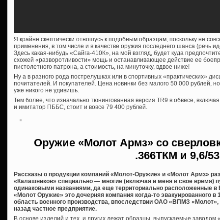
Я крайне скептически отношусь к подобным образцам, поскольку не сов
применения, в том числе и в качестве оружия последнего шанса (речь ид
Здесь какая-нибудь «Сайга-410К», на мой взгляд, будет куда предпочтит
схожей «разворотливости» мощь и останавливающее действие ее боеп
пистолетного патрона, а стоимость, на минуточку, вдвое ниже!
Ну а в разного рода пострелушках или в спортивных «практических» дис
почитателей. И покупателей. Цена новинки без малого 50 000 рублей, н
уже никого не удивишь.
Тем более, что изначально тюнингованная версия TR9 в обвесе, включа
и имитатор ПББС, стоит и вовсе 79 400 рублей.
Оружие «Молот Армз» со сверловк
.366ТКМ и 9,6/53
Рассказы о продукции компаний «Молот-Оружие» и «Молот Армз» ра
«Калашников» специально — многие (включая и меня в свое время) п
одинаковыми названиями, да еще территориально расположенные в В
«Молот Оружие» это дочерняя компания когда-то эвакуированного в 
область военного производства, впоследствии ОАО «ВПМЗ «Молот», 
назад частное предприятие.
В основе изделий и тех, и других лежат образцы, выпускаемые заводом