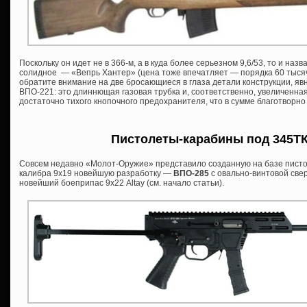
Поскольку он идет не в 366-м, а в куда более серьезном 9,6/53, то и назва
солидное — «Вепрь Хантер» (цена тоже впечатляет — порядка 60 тысяч 
обратите внимание на две бросающиеся в глаза детали конструкции, я
ВПО-221: это длиннющая газовая трубка и, соответственно, увеличенна
достаточно тихого кнопочного предохранителя, что в сумме благотворно
Пистолеты-карабины под 345ТК 
Совсем недавно «Молот-Оружие» представило созданную на базе писто
калибра 9х19 новейшую разработку —
ВПО-285
с овально-винтовой све
новейший боеприпас 9х22 Altay (см. начало статьи).