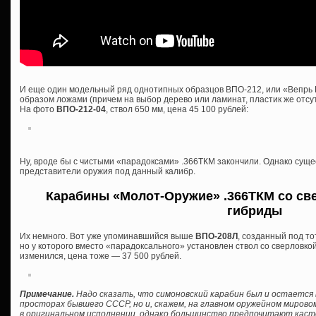
И еще один модельный ряд однотипных образцов ВПО-212, или «Вепрь 
образом ложами (причем на выбор дерево или ламинат, пластик же отсутс
На фото
ВПО-212-04
, ствол 650 мм, цена 45 100 рублей:
Ну, вроде бы с чистыми «парадоксами» .366ТКМ закончили. Однако сущ
представители оружия под данный калибр.
Карабины «Молот-Оружие» .366ТКМ со све
гибриды
Их немного. Вот уже упоминавшийся выше
ВПО-208Л
, созданный под то
но у которого вместо «парадоксального» установлен ствол со сверловкой
изменился, цена тоже — 37 500 рублей.
Примечание.
Надо сказать, что симоновский карабин был и остается 
просторах бывшего СССР, но и, скажем, на главном оружейном мирово
в оригинальном исполнении, однако большинство предпочитают кас