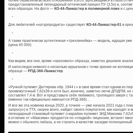
более серьезном во всех отношениях 9,6/53. Бросающимся в глаза отл
предустановленный легендарный оптический прицел ПУ (3,5х) и, соотве
всех образцах. На фото —
КО-44-Ланкастер в полимерной ложе
и с цен
Для любителей «натурпродукта» существует
КО-44-Ланкастер-01
в орех
А также практически аутентичная «трехлинейка» — модель, идущая уж
(цена 45 000):
Как видим, все они, кроме «орехового» образца, заметно дешевле анал
И напоследок немного о несколько курьезном с точки зрения не коллекци
образце —
РПД-366-Ланкастер
.
«Ручной пулемет Дегтярева обр. 1944 г.» в свое время стал одним из п
промежуточный 7,62х39 и хотя был, конечно, заметно легче ДП/ДПМ, но 
составлял 7,4 кг. Вот и представьте себя любимого, тропящего зверя с 
(именно так официально именуется РПД-366)…
И все же эта новинка конца 2020, а точнее — уже начала 2021 года с по
запросу») и ТТХ, скорее всего, найдет своего покупателя, как находит 
легендарный станковый пулемет («карабин-пулемет ЗИД Максима 7,62х54
в отличие от «Максима» продается по «гладкой» лицензии, встанет явно
можно с обычного лабаза, а не строить в качестве засидки полноценный Д