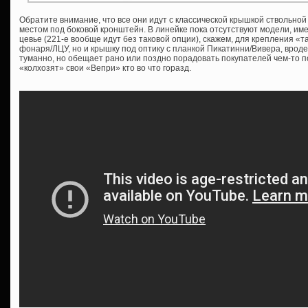
Обратите внимание, что все они идут с классической крышкой ствольной
местом под боковой кронштейн. В линейке пока отсутствуют модели, им
цевье (221-е вообще идут без таковой опции), скажем, для крепления «т
фонаря/ЛЦУ, но и крышку под оптику с планкой Пикатинни/Вивера, врод
туманно, но обещает рано или поздно порадовать покупателей чем-то 
«колхозят» свои «Вепри» кто во что горазд.