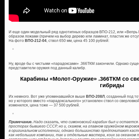
И еще один модельный ряд однотипных образцов ВПО-212, или «Вепрь 
образом ложами (причем на выбор дерево или ламинат, пластик же отсутс
На фото
ВПО-212-04
, ствол 650 мм, цена 45 100 рублей:
Ну, вроде бы с чистыми «парадоксами» .366ТКМ закончили. Однако сущ
представители оружия под данный калибр.
Карабины «Молот-Оружие» .366ТКМ со све
гибриды
Их немного. Вот уже упоминавшийся выше
ВПО-208Л
, созданный под то
но у которого вместо «парадоксального» установлен ствол со сверловкой
изменился, цена тоже — 37 500 рублей.
Примечание.
Надо сказать, что симоновский карабин был и остается 
просторах бывшего СССР, но и, скажем, на главном оружейном мирово
в оригинальном исполнении, однако большинство предпочитают кас
как небольшие компании, так и отдельные мастера, коих за океаном 