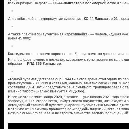
всех образцах. На фото —
КО-44-Ланкастер в полимерной ложе
и с цен
Для любителей «натурпродукта» существует
КО-44-Ланкастер-01
в орех
А также практически аутентичная «трехлинейка» — модель, идущая уж
(цена 45 000):
Как видим, все они, кроме «орехового» образца, заметно дешевле анал
И напоследок немного о несколько курьезном с точки зрения не коллекци
образце —
РПД-366-Ланкастер
.
«Ручной пулемет Дегтярева обр. 1944 г.» в свое время стал одним из п
промежуточный 7,62х39 и хотя был, конечно, заметно легче ДП/ДПМ, но 
составлял 7,4 кг. Вот и представьте себя любимого, тропящего зверя с 
(именно так официально именуется РПД-366)…
И все же эта новинка конца 2020, а точнее — уже начала 2021 года с по
запросу») и ТТХ, скорее всего, найдет своего покупателя, как находит 
легендарный станковый пулемет («карабин-пулемет ЗИД Максима 7,62х54
в отличие от «Максима» продается по «гладкой» лицензии, встанет явно
можно с обычного лабаза, а не строить в качестве засидки полноценный Д