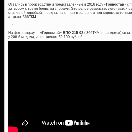
Остались в производстве и представленные в 2018 году «
Горностаи
» с 
затвором с тремя боевыми упорами. Это целое семейство легоньких и р
ствольной коробкой, предназначенных в основном под «промежуточные»
а также .366ТКМ.
На фото вверху — «Горностай»
ВПО-215-02
(.366ТКМ «парадокс») со ст
у 208-й модели, и составляет 52 100 рублей.