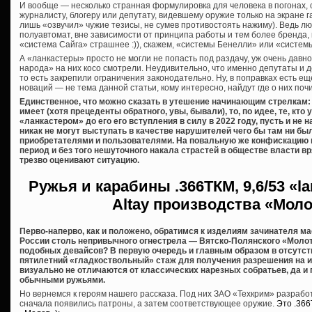
И вообще — несколько странная формулировка для человека в погонах,
журналисту, блогеру или депутату, видевшему оружие только на экране га
лишь «озвучил» чужие тезисы, не сумев противостоять нажиму). Ведь лю
полуавтомат, вне зависимости от принципа работы и тем более бренда,
«система Сайга» страшнее :)), скажем, «системы Бенелли» или «систем
А «ланкастеры» просто не могли не попасть под раздачу, уж очень дав
народа» на них косо смотрели. Неудивительно, что именно депутаты и 
то есть закрепили ограничения законодательно. Ну, в поправках есть еще
новаций — не тема данной статьи, кому интересно, найдут где о них почи
Единственное, что можно сказать в утешение начинающим стрелкам: 
имеет (хотя прецеденты обратного, увы, бывали), то, по идее, те, кт
«ланкастером» до его его вступления в силу в 2022 году, пусть и не
никак не могут выступать в качестве нарушителей чего бы там ни б
приобретателями и пользователями. На повальную же конфискацию 
период и без того нешуточного накала страстей в обществе власти вря
трезво оценивают ситуацию.
Ружья и карабины
.366ТКМ, 9,6/53 «l
Altay производства «Мол
Перво-наперво, как и положено, обратимся к изделиям зачинателя м
России столь непривычного огнестрела — Вятско-Полянского «Молот
подобных девайсов? В первую очередь и главным образом в отсутст
пятилетний «гладкоствольный» стаж для получения разрешения на их 
визуально не отличаются от классических нарезных собратьев, да и
обычными ружьями.
Но вернемся к героям нашего рассказа. Под них ЗАО «Техкрим» разраб
сначала появились патроны, а затем соответствующее оружие.
Это .36