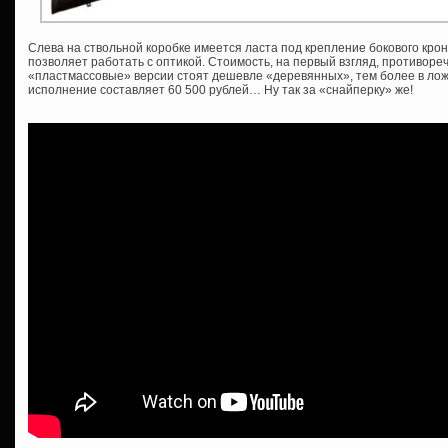
Слева на ствольной коробке имеется ласта под крепление бокового крон
позволяет работать с оптикой. Стоимость, на первый взгляд, противоре
«пластмассовые» версии стоят дешевле «деревянных», тем более в ложе
исполнение составляет 60 500 рублей… Ну так за «снайперку» же!