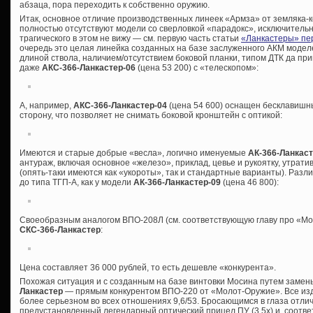
абзаца, пора переходить к собственно оружию.
Итак, основное отличие производственных линеек «Армза» от земляка-ко
полностью отсутствуют модели со сверловкой «парадокс», исключительно
трагического в этом не вижу — см. первую часть статьи
«Ланкастеры» пе
очередь это целая линейка созданных на базе заслуженного АКМ моде
длиной ствола, наличием/отсутствием боковой планки, типом ДТК да пр
даже
АКС-366-Ланкастер-06
(цена 53 200) с «телескопом»:
А, например,
АКС-366-Ланкастер-04
(цена 54 600) оснащен бесклавишн
сторону, что позволяет не снимать боковой кронштейн с оптикой:
Имеются и старые добрые «весла», логично именуемые
АК-366-Ланкас
антураж, включая основное «железо», приклад, цевье и рукоятку, утрат
(опять-таки имеются как «укороты», так и стандартные варианты). Разли
до типа ТГП-А, как у модели
АК-366-Ланкастер-09
(цена 46 800):
Своеобразным аналогом ВПО-208Л (см. соответствующую главу про «Мо
СКС-366-Ланкастер
:
Цена составляет 36 000 рублей, то есть дешевле «конкурента».
Похожая ситуация и с созданным на базе винтовки Мосина путем заме
Ланкастер
— прямым конкурентом ВПО-220 от «Молот-Оружие». Все издел
более серьезном во всех отношениях 9,6/53. Бросающимся в глаза отл
предустановленный легендарный оптический прицел ПУ (3,5х) и, соотве