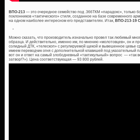
ВПО-213
— это очередное семейство под .366ТКМ «парадокс», только 
поклонников «тактического» стиля, созданное на базе современного ар
на одном наиболее интересном его представителях. Итак,
ВПО-213-19 
Можно сказать, что производитель изначально провел так любимый мно
образца. И действительно, именно им, по мнению «молотовцев», он и пр
солидный ДТК, «телескоп» с регулируемой щекой и вывешенное цевье сра
имеем переводчик огня с дополнительной клавишей под указательный пал
вот он и ответ на самый злободневный «тактикульный» вопрос — «так все
затвор!?»). Цена соответствующая — 93 800 рублей.