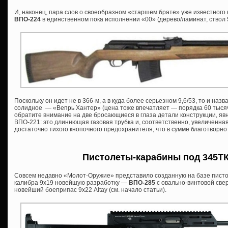
И, наконец, пара слов о своеобразном «старшем брате» уже известног
ВПО-224
в единственном пока исполнении «00» (дерево/ламинат, ствол 
Поскольку он идет не в 366-м, а в куда более серьезном 9,6/53, то и назва
солидное — «Вепрь Хантер» (цена тоже впечатляет — порядка 60 тысяч 
обратите внимание на две бросающиеся в глаза детали конструкции, я
ВПО-221: это длиннющая газовая трубка и, соответственно, увеличенна
достаточно тихого кнопочного предохранителя, что в сумме благотворно
Пистолеты-карабины под 345ТК 
Совсем недавно «Молот-Оружие» представило созданную на базе писто
калибра 9х19 новейшую разработку —
ВПО-285
с овально-винтовой све
новейший боеприпас 9х22 Altay (см. начало статьи).