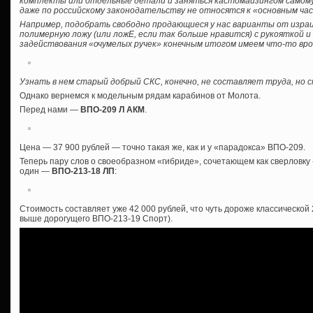
комплекты или отдельные детали и заняться кастомайзингом самому, б
даже по российскому законодательству не относятся к «основным ча
Например, подобрать свободно продающиеся у нас варианты от израил
полимерную ложу (или ложЕ, если так больше нравится) с рукояткой 
задействования «очумелых ручек» конечным итогом имеем что-то вро
Узнать в нем старый добрый СКС, конечно, не составляет труда, но
Однако вернемся к модельным рядам карабинов от Молота.
Перед нами —
ВПО-209 Л АКМ
.
Цена — 37 900 рублей — точно такая же, как и у «парадокса» ВПО-209.
Теперь пару слов о своеобразном «гибриде», сочетающем как сверловку «
один —
ВПО-213-18 ЛП
:
Стоимость составляет уже 42 000 рублей, что чуть дороже классической
выше дорогущего ВПО-213-19 Спорт).