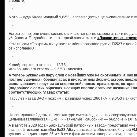
«Молот»):
А это — куда более мощный 9,6/53 Lancaster (есть еще экспансивные и 
Естественно, они очень сильно отличаются как по скорости, так и по дуль
убойности. Подробности — в первой части статьи
«Ланкастеры» перехо
Кстати, сам «Техкрим» выпускает комбинированное ружье
ТК527
с ценой
от исполнения:
Калибр верхнего ствола — 12/76;
калибр нижнего ствола — 9,6/53 Lancaster.
А теперь буквально пару слов о новейших уже не охотничьих, а, как 
пострелушечных» боеприпасах в пистолетном форм-факторе, предна
использования в оружии со сверловкой ланкастер/парадокс, которое
(подробнее о самих образцах, носящих вполне логичное название «пи
соответствующих главах статьи).
Пару лет назад ЗАО «Техкрим», развивая успех .366ТКМ и 9,6/53 Ланкас
На сегодняшний день в номенклатуре имеются два легких сверхзвуковых
цельнометаллическая «Эко») и «тяжелые» сабсоники — оболочечная FMJ
А в августе 2020 года «Барнаульский патронный завод» представил уж
стальной гильзой
калибра 9х22 Altay
Lancaster с оболочечной пулей FMJ 
кучность на дистанции 25 м ~ 8 см и фактическим поперечником, состав