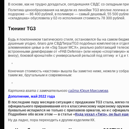
В основе, как не трудно догадаться, сегодняшняя СВДС со складным при
Политика ценообразования на модели из линейки TG3 вполне логична и
подороже — 86 400 рублей, в полимере — самый дешевый, 55 500 рубле
«складешка» обусловила у 02-го исполнения стоимость 78 300 рублей.
Тюнинг TG3
Будь я поклонником тактического стиля, остановился бы на самом бюдже
душеньке угодно, благо для СВД/Тигра/TG3 подобных комплектов и отд
алюминиевое цевье а-ля «Sig Sauer MCX», реально работающий телеско
встроенными демпферами от «FAB Defense» (или некую «спортивную» ко
внизу), боковой кронштейн с универсальной рельсой под оптику и т.д и т.
Конечная стоимость «кастома» вышла бы заметно ниже, нежели у собра
таким же, брутальным и современным:
Картинка взата с замечательного
сайта Юрия Максимова
.
Дополнение, май 2022 года
В последние пару месяцев ситуация с продажами TG3 стала, мягко го
официального приравнивания его к классическому нарезному оружию
буквально испарился не только с прилавков ормагов, но и с официал
Подробнее обо всем этом — в статье «
Куда уехал «Тигр», он был ещ
Ну да ладно, пора переходить к другим изделиям КК.