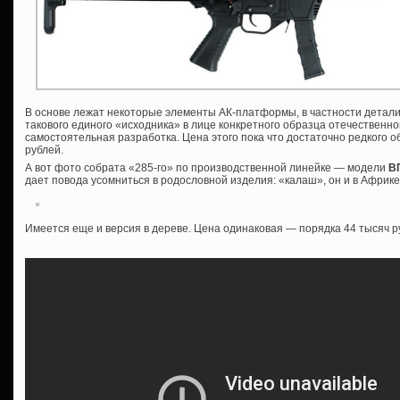
В основе лежат некоторые элементы АК-платформы, в частности детали
такового единого «исходника» в лице конкретного образца отечественной
самостоятельная разработка. Цена этого пока что достаточно редкого о
рублей.
А вот фото собрата «285-го» по производственной линейке — модели
ВП
дает повода усомниться в родословной изделия: «калаш», он и в Афри
Имеется еще и версия в дереве. Цена одинаковая — порядка 44 тысяч р