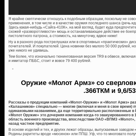
Я крайне скептически отношусь к подобным образцам, поскольку не сов
применения, в том числе и в качестве оружия последнего шанса (речь ид
Здесь какая-нибудь «Сайга-410К», на мой взгляд, будет куда предпочтит
схожей «разворотливости» мощь и останавливающее действие ее боеп
пистолетного патрона, а стоимость, на минуточку, вдвое ниже!
Ну а в разного рода пострелушках или в спортивных «практических» дис
почитателей. И покупателей. Цена новинки без малого 50 000 рублей, н
уже никого не удивишь.
Тем более, что изначально тюнингованная версия TR9 в обвесе, включа
и имитатор ПББС, стоит и вовсе 79 400 рублей.
Оружие «Молот Армз» со сверловк
.366ТКМ и 9,6/53
Рассказы о продукции компаний «Молот-Оружие» и «Молот Армз» ра
«Калашников» специально — многие (включая и меня в свое время) п
одинаковыми названиями, да еще территориально расположенные в В
«Молот Оружие» это дочерняя компания когда-то эвакуированного в 
область военного производства, впоследствии ОАО «ВПМЗ «Молот», 
назад частное предприятие.
В основе изделий и тех, и других лежат образцы, выпускаемые заводом
Родины раритеты вроде «мосинок» или ППШ. Уф, что-то многовато полу