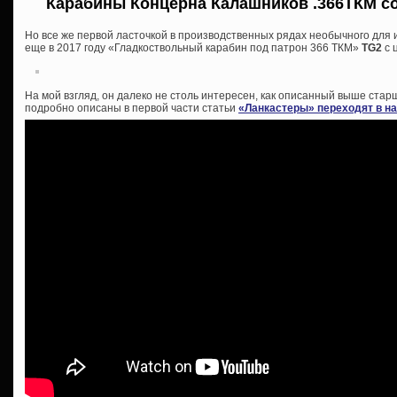
Карабины Концерна Калашников .366ТКМ со
Но все же первой ласточкой в производственных рядах необычного для
еще в 2017 году «Гладкоствольный карабин под патрон 366 ТКМ»
TG2
с 
На мой взгляд, он далеко не столь интересен, как описанный выше ст
подробно описаны в первой части статьи
«Ланкастеры» переходят в н