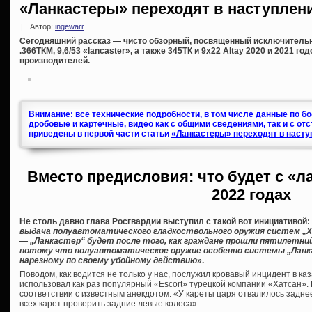
«Ланкастеры» переходят в наступлени
|
Автор:
ingewarr
Сегодняшний рассказ — чисто обзорный, посвященный исключитель
.366ТКМ, 9,6/53 «lancaster», а также 345ТК и 9х22 Altay 2020 и 2021 г
производителей.
Внимание: все технические подробности, в том числе данные по б
дробовые и картечные, видео как с общими сведениями, так и с от
приведены в первой части статьи
«Ланкастеры» переходят в насту
Вместо предисловия: что будет с «л
2022 годах
Не столь давно глава Росгвардии выступил с такой вот инициативой:
выдача полуавтоматического гладкоствольного оружия систем „Хат
— „Ланкастер“ будет после того, как граждане прошли пятилетни
потому что полуавтоматическое оружие особенно системы „Ланк
нарезному по своему убойному действию
».
Поводом, как водится не только у нас, послужил кровавый инцидент в ка
использовал как раз популярный «Escort» турецкой компании «Хатсан». К
соответствии с известным анекдотом: «У кареты царя отвалилось заднее
всех карет проверить задние левые колеса».