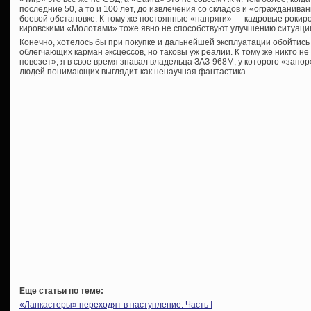
последние 50, а то и 100 лет, до извлечения со складов и «огражданива
боевой обстановке. К тому же постоянные «напряги» — кадровые рокиров
кировскими «Молотами» тоже явно не способствуют улучшению ситуаци
Конечно, хотелось бы при покупке и дальнейшей эксплуатации обойтис
облегчающих карман эксцессов, но таковы уж реалии. К тому же никто н
повезет», я в свое время знавал владельца ЗАЗ-968М, у которого «запор
людей понимающих выглядит как ненаучная фантастика…
Еще статьи по теме:
«Ланкастеры» переходят в наступление. Часть I