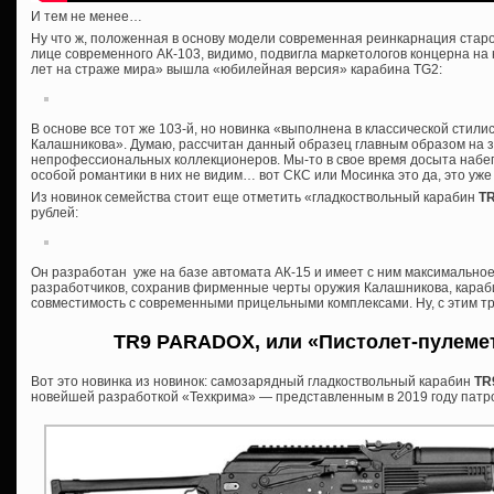
И тем не менее…
Ну что ж, положенная в основу модели современная реинкарнация старо
лице современного АК-103, видимо, подвигла маркетологов концерна на
лет на страже мира» вышла «юбилейная версия» карабина TG2:
В основе все тот же 103-й, но новинка «выполнена в классической стили
Калашникова». Думаю, рассчитан данный образец главным образом на 
непрофессиональных коллекционеров. Мы-то в свое время досыта набег
особой романтики в них не видим… вот СКС или Мосинка это да, это уже к
Из новинок семейства стоит еще отметить «гладкоствольный карабин
T
рублей:
Он разработан уже на базе автомата АК-15 и имеет с ним максимально
разработчиков, сохранив фирменные черты оружия Калашникова, караб
совместимость с современными прицельными комплексами. Ну, с этим тр
TR9 PARADOX, или «Пистолет-пулеме
Вот это новинка из новинок: самозарядный гладкоствольный карабин
TR
новейшей разработкой «Техкрима» — представленным в 2019 году патр