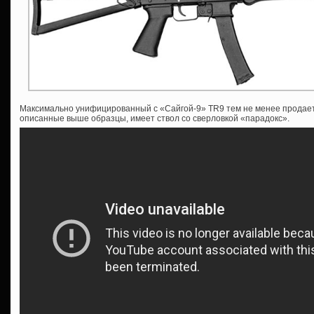
Максимально унифицированный с «Сайгой-9» TR9 тем не менее продается
описанные выше образцы, имеет ствол со сверловкой «парадокс».