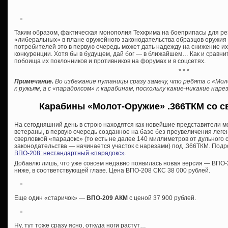
Таким образом, фактическая монополия Техкрима на боеприпасы для р
«либеральных» в плане оружейного законодательства образцов оружия о
потребителей это в первую очередь может дать надежду на снижение и
конкуренции. Хотя бы в будущем, дай бог — в ближайшем… Как и сравни
побоища их поклонников и противников на форумах и в соцсетях.
* * *
Примечание.
Во избежание путаницы сразу замечу, что ребята с «Мо
к ружьям, а с «парадоксом» к карабинам, поскольку какие-никакие на
Карабины «Молот-Оружие» .366ТКМ со с
На сегодняшний день в строю находятся как новейшие представители м
ветераны, в первую очередь созданное на базе без преувеличения лег
сверловкой «парадокс» (то есть не далее 140 миллиметров от дульного
законодательства — начинается участок с нарезами) под .366ТКМ. Подро
ВПО-208: нестандартный «парадокс»
.
Добавлю лишь, что уже совсем недавно появилась новая версия — ВПО-2
ниже, в соответствующей главе. Цена ВПО-208 СКС 38 000 рублей.
Еще один «старичок» —
ВПО-209 АКМ
с ценой 37 900 рублей.
Ну, тут тоже сразу ясно, откуда ноги растут…