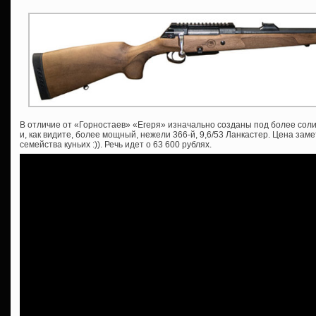
В отличие от «Горностаев» «Егеря» изначально созданы под более соли
и, как видите, более мощный, нежели 366-й, 9,6/53 Ланкастер. Цена зам
семейства куньих :)). Речь идет о 63 600 рублях.