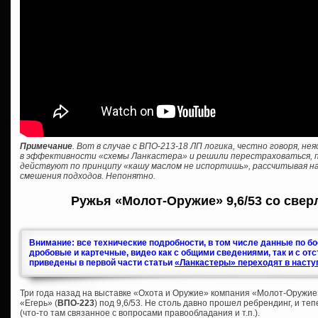
Примечание
. Вот в случае с ВПО-213-18 ЛП логика, честно говоря, н
в эффективности «схемы Ланкастера» и решили перестраховаться, пр
действуют по принципу «кашу маслом не испортишь», рассчитывая на
смешения подходов. Непонятно.
Ружья «Молот-Оружие» 9,6/53 со свер
Внимание: все технические подробности, в том числе данные по б
дробовые и картечные, видео как с общими сведениями, так и с от
приведены в первой части статьи
«Ланкастеры» переходят в насту
Три года назад на выставке «Охота и Оружие» компания «Молот-Оружие
«Егерь» (
ВПО-223
) под 9,6/53. Не столь давно прошел ребрендинг, и те
(что-то там связанное с вопросами правообладания и т.п.).