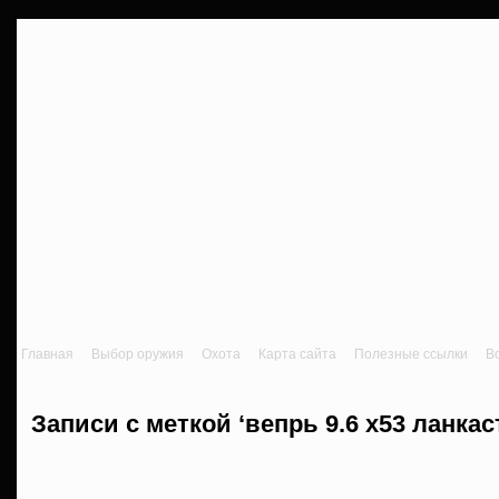
Главная
Выбор оружия
Охота
Карта сайта
Полезные ссылки
В
Записи с меткой ‘вепрь 9.6 х53 ланкас