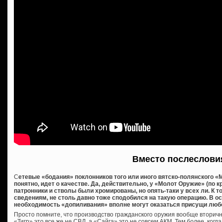
Вместо послеслови
С
етевые «бодания» поклонников того или иного вятско-полянского «М
понятно, идет о качестве. Да, действительно, у «Молот Оружие» (по 
патронники и стволы были хромированы, но опять-таки у всех ли. К 
сведениям, не столь давно тоже сподобился на такую операцию. В о
необходимость «допиливания» вполне могут оказаться присущи люб
Просто помните, что производство гражданского оружия вообще вторичн
«Тигр» это все же не СВД, а «Сайга» это не совсем АКМ. Тем более, когд