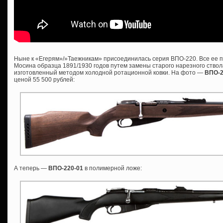
Ныне к «Егерям»/»Таежникам» присоединилась серия ВПО-220. Все ее п
Мосина образца 1891/1930 годов путем замены старого нарезного ствол
изготовленный методом холодной ротационной ковки. На фото —
ВПО-
ценой 55 500 рублей:
А теперь —
ВПО-220-01
в полимерной ложе: