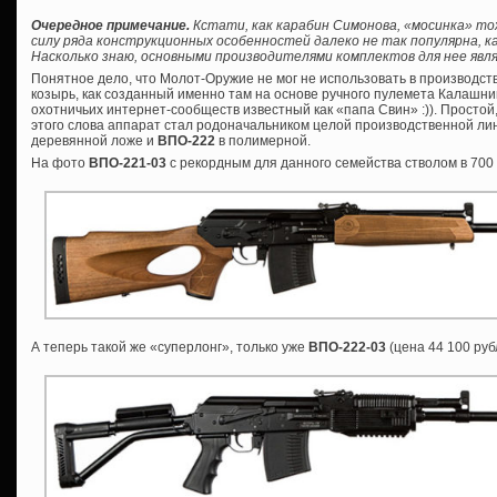
Очередное примечание.
Кстати, как карабин Симонова, «мосинка» то
силу ряда конструкционных особенностей далеко не так популярна, ка
Насколько знаю, основными производителями комплектов для нее явля
Понятное дело, что Молот-Оружие не мог не использовать в производс
козырь, как созданный именно там на основе ручного пулемета Калашник
охотничьих интернет-сообществ известный как «папа Свин» :)). Просто
этого слова аппарат стал родоначальником целой производственной лин
деревянной ложе и
ВПО-222
в полимерной.
На фото
ВПО-221-03
с рекордным для данного семейства стволом в 700
А теперь такой же «суперлонг», только уже
ВПО-222-03
(цена 44 100 руб