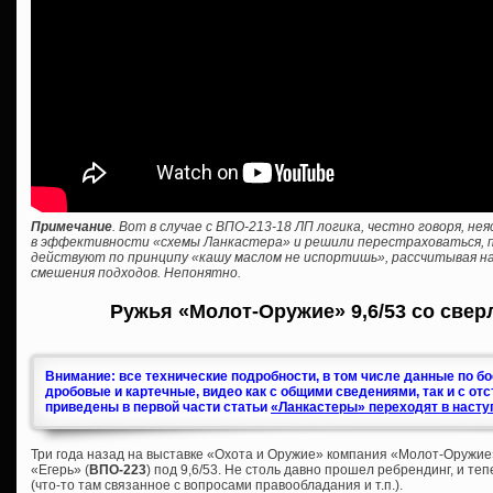
Примечание
. Вот в случае с ВПО-213-18 ЛП логика, честно говоря, н
в эффективности «схемы Ланкастера» и решили перестраховаться, пр
действуют по принципу «кашу маслом не испортишь», рассчитывая на
смешения подходов. Непонятно.
Ружья «Молот-Оружие» 9,6/53 со свер
Внимание: все технические подробности, в том числе данные по б
дробовые и картечные, видео как с общими сведениями, так и с от
приведены в первой части статьи
«Ланкастеры» переходят в насту
Три года назад на выставке «Охота и Оружие» компания «Молот-Оружие
«Егерь» (
ВПО-223
) под 9,6/53. Не столь давно прошел ребрендинг, и те
(что-то там связанное с вопросами правообладания и т.п.).