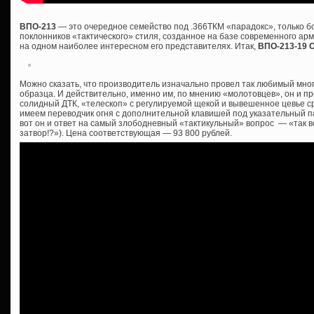
ВПО-213
— это очередное семейство под .366ТКМ «парадокс», только 
поклонников «тактического» стиля, созданное на базе современного ар
на одном наиболее интересном его представителях. Итак,
ВПО-213-19 
Можно сказать, что производитель изначально провел так любимый мно
образца. И действительно, именно им, по мнению «молотовцев», он и пр
солидный ДТК, «телескоп» с регулируемой щекой и вывешенное цевье сра
имеем переводчик огня с дополнительной клавишей под указательный пал
вот он и ответ на самый злободневный «тактикульный» вопрос — «так все
затвор!?»). Цена соответствующая — 93 800 рублей.