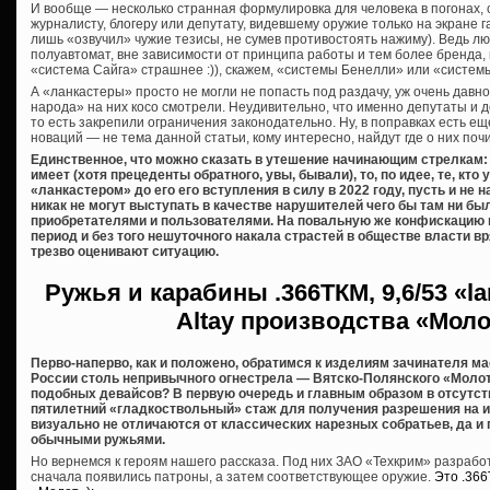
И вообще — несколько странная формулировка для человека в погонах,
журналисту, блогеру или депутату, видевшему оружие только на экране га
лишь «озвучил» чужие тезисы, не сумев противостоять нажиму). Ведь лю
полуавтомат, вне зависимости от принципа работы и тем более бренда,
«система Сайга» страшнее :)), скажем, «системы Бенелли» или «систем
А «ланкастеры» просто не могли не попасть под раздачу, уж очень дав
народа» на них косо смотрели. Неудивительно, что именно депутаты и 
то есть закрепили ограничения законодательно. Ну, в поправках есть еще
новаций — не тема данной статьи, кому интересно, найдут где о них почи
Единственное, что можно сказать в утешение начинающим стрелкам: 
имеет (хотя прецеденты обратного, увы, бывали), то, по идее, те, кт
«ланкастером» до его его вступления в силу в 2022 году, пусть и не
никак не могут выступать в качестве нарушителей чего бы там ни б
приобретателями и пользователями. На повальную же конфискацию 
период и без того нешуточного накала страстей в обществе власти вря
трезво оценивают ситуацию.
Ружья и карабины
.366ТКМ, 9,6/53 «l
Altay производства «Мол
Перво-наперво, как и положено, обратимся к изделиям зачинателя м
России столь непривычного огнестрела — Вятско-Полянского «Молот
подобных девайсов? В первую очередь и главным образом в отсутст
пятилетний «гладкоствольный» стаж для получения разрешения на их 
визуально не отличаются от классических нарезных собратьев, да и
обычными ружьями.
Но вернемся к героям нашего рассказа. Под них ЗАО «Техкрим» разраб
сначала появились патроны, а затем соответствующее оружие.
Это .36