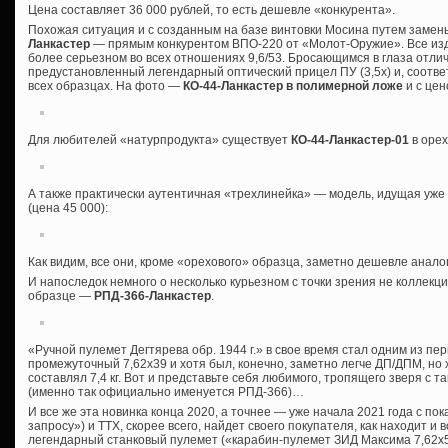
Цена составляет 36 000 рублей, то есть дешевле «конкурента».
Похожая ситуация и с созданным на базе винтовки Мосина путем заме
Ланкастер
— прямым конкурентом ВПО-220 от «Молот-Оружие». Все издел
более серьезном во всех отношениях 9,6/53. Бросающимся в глаза отл
предустановленный легендарный оптический прицел ПУ (3,5х) и, соотве
всех образцах. На фото —
КО-44-Ланкастер в полимерной ложе
и с цен
Для любителей «натурпродукта» существует
КО-44-Ланкастер-01
в орех
А также практически аутентичная «трехлинейка» — модель, идущая уж
(цена 45 000):
Как видим, все они, кроме «орехового» образца, заметно дешевле анал
И напоследок немного о несколько курьезном с точки зрения не коллекци
образце —
РПД-366-Ланкастер
.
«Ручной пулемет Дегтярева обр. 1944 г.» в свое время стал одним из п
промежуточный 7,62х39 и хотя был, конечно, заметно легче ДП/ДПМ, но 
составлял 7,4 кг. Вот и представьте себя любимого, тропящего зверя с 
(именно так официально именуется РПД-366)…
И все же эта новинка конца 2020, а точнее — уже начала 2021 года с по
запросу») и ТТХ, скорее всего, найдет своего покупателя, как находит 
легендарный станковый пулемет («карабин-пулемет ЗИД Максима 7,62х54