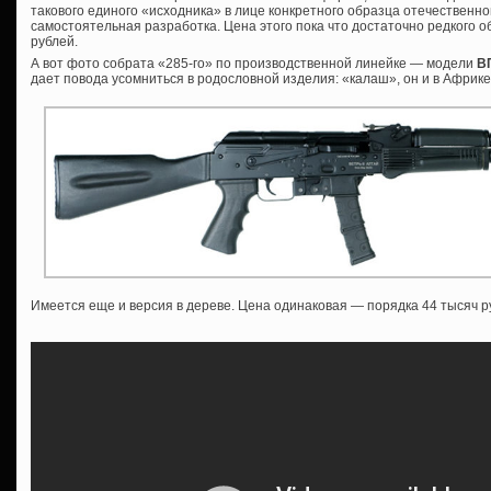
такового единого «исходника» в лице конкретного образца отечественной
самостоятельная разработка. Цена этого пока что достаточно редкого о
рублей.
А вот фото собрата «285-го» по производственной линейке — модели
ВП
дает повода усомниться в родословной изделия: «калаш», он и в Афри
Имеется еще и версия в дереве. Цена одинаковая — порядка 44 тысяч р