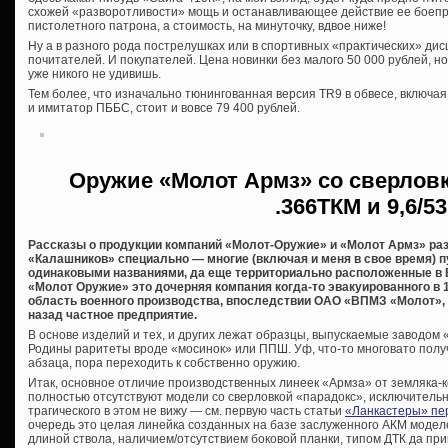
схожей «разворотливости» мощь и останавливающее действие ее боеп
пистолетного патрона, а стоимость, на минуточку, вдвое ниже!
Ну а в разного рода пострелушках или в спортивных «практических» дис
почитателей. И покупателей. Цена новинки без малого 50 000 рублей, н
уже никого не удивишь.
Тем более, что изначально тюнингованная версия TR9 в обвесе, включа
и имитатор ПББС, стоит и вовсе 79 400 рублей.
Оружие «Молот Армз» со сверловк
.366ТКМ и 9,6/53
Рассказы о продукции компаний «Молот-Оружие» и «Молот Армз» ра
«Калашников» специально — многие (включая и меня в свое время) п
одинаковыми названиями, да еще территориально расположенные в В
«Молот Оружие» это дочерняя компания когда-то эвакуированного в 
область военного производства, впоследствии ОАО «ВПМЗ «Молот», 
назад частное предприятие.
В основе изделий и тех, и других лежат образцы, выпускаемые заводом
Родины раритеты вроде «мосинок» или ППШ. Уф, что-то многовато полу
абзаца, пора переходить к собственно оружию.
Итак, основное отличие производственных линеек «Армза» от земляка-ко
полностью отсутствуют модели со сверловкой «парадокс», исключительно
трагического в этом не вижу — см. первую часть статьи
«Ланкастеры» пе
очередь это целая линейка созданных на базе заслуженного АКМ моде
длиной ствола, наличием/отсутствием боковой планки, типом ДТК да пр