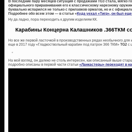
В последние пару месяцев ситуация с продажами TG3 стала, мягко го
официального приравнивания его к классическому нарезному оружию
буквально испарился не только с прилавков ормагов, но и с официал
Подробнее обо всем этом — в статье «
Куда уехал «Тигр», он был ещ
Ну да ладно, пора переходить к другим изделиям КК.
Карабины Концерна Калашников .366ТКМ со
Но все же первой ласточкой в производственных рядах необычного для
еще в 2017 году «Гладкоствольный карабин под патрон 366 ТКМ»
TG2
с 
На мой взгляд, он далеко не столь интересен, как описанный выше ст
подробно описаны в первой части статьи
«Ланкастеры» переходят в н