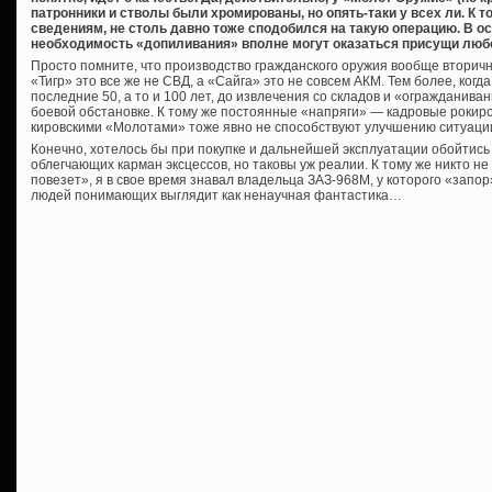
патронники и стволы были хромированы, но опять-таки у всех ли. К 
сведениям, не столь давно тоже сподобился на такую операцию. В о
необходимость «допиливания» вполне могут оказаться присущи люб
Просто помните, что производство гражданского оружия вообще вторичн
«Тигр» это все же не СВД, а «Сайга» это не совсем АКМ. Тем более, когд
последние 50, а то и 100 лет, до извлечения со складов и «огражданива
боевой обстановке. К тому же постоянные «напряги» — кадровые рокиров
кировскими «Молотами» тоже явно не способствуют улучшению ситуаци
Конечно, хотелось бы при покупке и дальнейшей эксплуатации обойтис
облегчающих карман эксцессов, но таковы уж реалии. К тому же никто н
повезет», я в свое время знавал владельца ЗАЗ-968М, у которого «запор
людей понимающих выглядит как ненаучная фантастика…