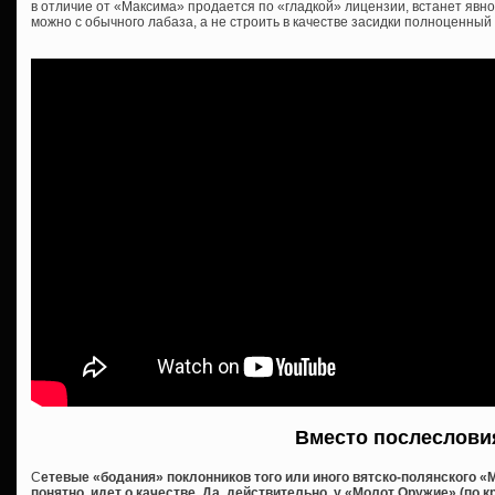
в отличие от «Максима» продается по «гладкой» лицензии, встанет явно
можно с обычного лабаза, а не строить в качестве засидки полноценный Д
Вместо послеслови
С
етевые «бодания» поклонников того или иного вятско-полянского «М
понятно, идет о качестве. Да, действительно, у «Молот Оружие» (по 