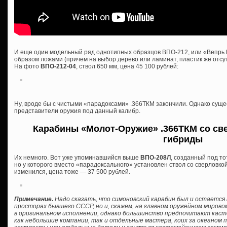
И еще один модельный ряд однотипных образцов ВПО-212, или «Вепрь 
образом ложами (причем на выбор дерево или ламинат, пластик же отсутс
На фото
ВПО-212-04
, ствол 650 мм, цена 45 100 рублей:
Ну, вроде бы с чистыми «парадоксами» .366ТКМ закончили. Однако сущ
представители оружия под данный калибр.
Карабины «Молот-Оружие» .366ТКМ со све
гибриды
Их немного. Вот уже упоминавшийся выше
ВПО-208Л
, созданный под то
но у которого вместо «парадоксального» установлен ствол со сверловкой
изменился, цена тоже — 37 500 рублей.
Примечание.
Надо сказать, что симоновский карабин был и остается 
просторах бывшего СССР, но и, скажем, на главном оружейном мирово
в оригинальном исполнении, однако большинство предпочитают кас
как небольшие компании, так и отдельные мастера, коих за океаном 