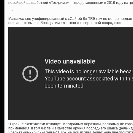
новейшей разработкой «Техкрима» — представленным в 2019 году патр
Максимально унифицированный с «Сайгой-9» TR9 тем не менее продается
описанные выше образцы, имеет ствол со сверловкой «парадокс».
Я крайне скептически отношусь к подобным образцам, поскольку не сов
применения, в том числе и в качестве оружия последнего шанса (речь ид
Здесь какая-нибудь «Сайга-410К», на мой взгляд, будет куда предпочтит