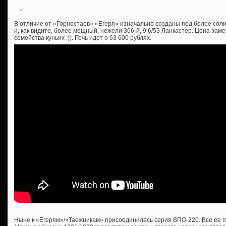
В отличие от «Горностаев» «Егеря» изначально созданы под более соли
и, как видите, более мощный, нежели 366-й, 9,6/53 Ланкастер. Цена зам
семейства куньих :)). Речь идет о 63 600 рублях.
Ныне к «Егерям»/»Таежникам» присоединилась серия ВПО-220. Все ее п