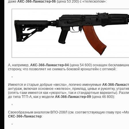
даже
АКС-366-Ланкастер-06
(цена 53 200) с «телескопом»:
А, например,
АКС-366-Ланкастер-04
(цена 54 600) оснащен бесклавишн
сторону, что позволяет не снимать боковой кронштейн с оптикой:
Имеются и старые добрые «весла», логично именуемые
АК-366-Ланкас
антураж, включая основное «железо», приклад, цевье и рукоятку, утрат
(опять-таки имеются как «укороты», так и стандартные варианты). Разли
до типа ТГП-А, как у модели
АК-366-Ланкастер-09
(цена 46 800):
Своеобразным аналогом ВПО-208Л (см. соответствующую главу про «Мо
СКС-366-Ланкастер
: