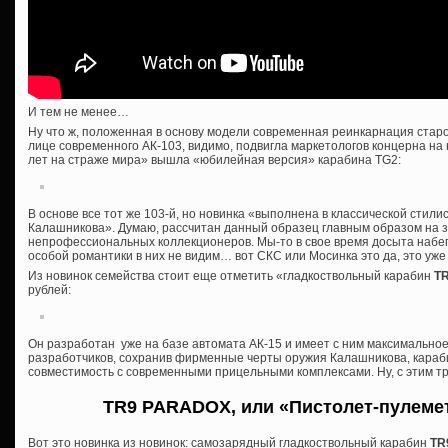
И тем не менее…
Ну что ж, положенная в основу модели современная реинкарнация старо
лице современного АК-103, видимо, подвигла маркетологов концерна на
лет на страже мира» вышла «юбилейная версия» карабина TG2:
В основе все тот же 103-й, но новинка «выполнена в классической стили
Калашникова». Думаю, рассчитан данный образец главным образом на 
непрофессиональных коллекционеров. Мы-то в свое время досыта набег
особой романтики в них не видим… вот СКС или Мосинка это да, это уже к
Из новинок семейства стоит еще отметить «гладкоствольный карабин
T
рублей:
Он разработан уже на базе автомата АК-15 и имеет с ним максимально
разработчиков, сохранив фирменные черты оружия Калашникова, караб
совместимость с современными прицельными комплексами. Ну, с этим тр
TR9 PARADOX, или «Пистолет-пулеме
Вот это новинка из новинок: самозарядный гладкоствольный карабин
TR