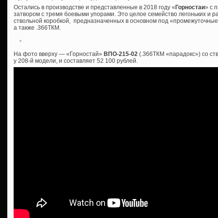
Остались в производстве и представленные в 2018 году «
Горностаи
» с 
затвором с тремя боевыми упорами. Это целое семейство легоньких и р
ствольной коробкой, предназначенных в основном под «промежуточные»
а также .366ТКМ.
На фото вверху — «Горностай»
ВПО-215-02
(.366ТКМ «парадокс») со ст
у 208-й модели, и составляет 52 100 рублей.