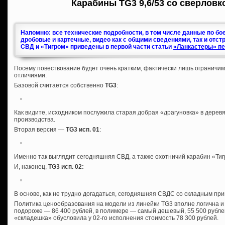
Карабины TG3 9,6/53 со сверловк
Напомню: все технические подробности, в том числе данные по бо
дробовые и картечные, видео как с общими сведениями, так и отст
СВД и «Тигром» приведены в первой части статьи
«Ланкастеры» пе
Посему повествование будет очень кратким, фактически лишь ограничи
отличиями.
Базовой считается собственно
TG3
:
Как видите, исходником послужила старая добрая «драгуновка» в дерев
производства.
Вторая версия —
TG3 исп. 01
:
Именно так выглядит сегодняшняя СВД, а также охотничий карабин «Тигр
И, наконец,
TG3 исп. 02
:
В основе, как не трудно догадаться, сегодняшняя СВДС со складным при
Политика ценообразования на модели из линейки TG3 вполне логична и
подороже — 86 400 рублей, в полимере — самый дешевый, 55 500 рубле
«складешка» обусловила у 02-го исполнения стоимость 78 300 рублей.