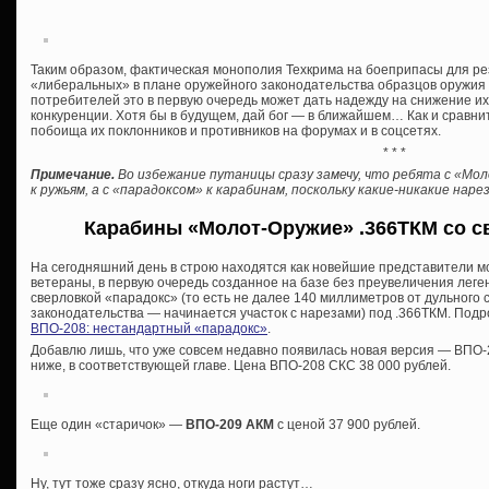
Таким образом, фактическая монополия Техкрима на боеприпасы для р
«либеральных» в плане оружейного законодательства образцов оружия о
потребителей это в первую очередь может дать надежду на снижение и
конкуренции. Хотя бы в будущем, дай бог — в ближайшем… Как и сравни
побоища их поклонников и противников на форумах и в соцсетях.
* * *
Примечание.
Во избежание путаницы сразу замечу, что ребята с «Мо
к ружьям, а с «парадоксом» к карабинам, поскольку какие-никакие на
Карабины «Молот-Оружие» .366ТКМ со с
На сегодняшний день в строю находятся как новейшие представители м
ветераны, в первую очередь созданное на базе без преувеличения лег
сверловкой «парадокс» (то есть не далее 140 миллиметров от дульного
законодательства — начинается участок с нарезами) под .366ТКМ. Подро
ВПО-208: нестандартный «парадокс»
.
Добавлю лишь, что уже совсем недавно появилась новая версия — ВПО-2
ниже, в соответствующей главе. Цена ВПО-208 СКС 38 000 рублей.
Еще один «старичок» —
ВПО-209 АКМ
с ценой 37 900 рублей.
Ну, тут тоже сразу ясно, откуда ноги растут…