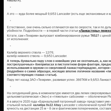
«Молот»):
А это — куда более мощный 9,6/53 Lancaster (есть еще экспансивные и 
Естественно, они очень сильно отличаются как по скорости, так и по дуль
убойности. Подробности — в первой части статьи
«Ланкастеры» перехо
Кстати, сам «Техкрим» выпускает комбинированное ружье
ТК527
с ценой
от исполнения:
Калибр верхнего ствола — 12/76;
калибр нижнего ствола — 9,6/53 Lancaster.
А теперь буквально пару слов о новейших уже не охотничьих, а, как 
пострелушечных» боеприпасах в пистолетном форм-факторе, предна
использования в оружии со сверловкой ланкастер/парадокс, которое
(подробнее о самих образцах, носящих вполне логичное название «пи
соответствующих главах статьи).
Пару лет назад ЗАО «Техкрим», развивая успех .366ТКМ и 9,6/53 Ланкас
На сегодняшний день в номенклатуре имеются два легких сверхзвуковых
цельнометаллическая «Эко») и «тяжелые» сабсоники — оболочечная FMJ
А в августе 2020 года «Барнаульский патронный завод» представил уж
стальной гильзой
калибра 9х22 Altay
Lancaster с оболочечной пулей FMJ 
кучность на дистанции 25 м ~ 8 см и фактическим поперечником, состав