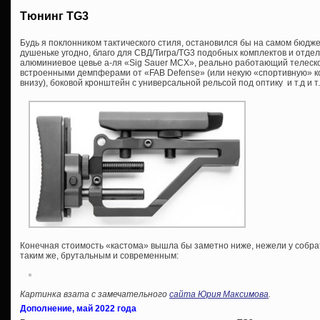
Тюнинг TG3
Будь я поклонником тактического стиля, остановился бы на самом бюдже
душеньке угодно, благо для СВД/Тигра/TG3 подобных комплектов и отд
алюминиевое цевье а-ля «Sig Sauer MCX», реально работающий телеско
встроенными демпферами от «FAB Defense» (или некую «спортивную» ко
внизу), боковой кронштейн с универсальной рельсой под оптику и т.д и т.
Конечная стоимость «кастома» вышла бы заметно ниже, нежели у собра
таким же, брутальным и современным:
Картинка взата с замечательного
сайта Юрия Максимова
.
Дополнение, май 2022 года