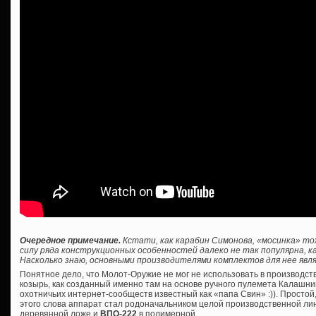
Очередное примечание.
Кстати, как карабин Симонова, «мосинка» то
силу ряда конструкционных особенностей далеко не так популярна, ка
Насколько знаю, основными производителями комплектов для нее явля
Понятное дело, что Молот-Оружие не мог не использовать в производс
козырь, как созданный именно там на основе ручного пулемета Калашник
охотничьих интернет-сообществ известный как «папа Свин» :)). Просто
этого слова аппарат стал родоначальником целой производственной лин
деревянной ложе и
ВПО-222
в полимерной.