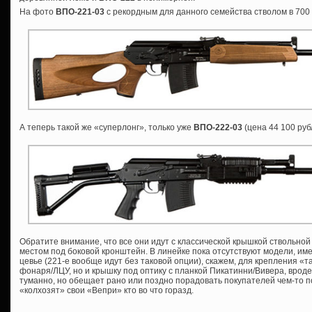
На фото
ВПО-221-03
с рекордным для данного семейства стволом в 700
А теперь такой же «суперлонг», только уже
ВПО-222-03
(цена 44 100 руб
Обратите внимание, что все они идут с классической крышкой ствольной
местом под боковой кронштейн. В линейке пока отсутствуют модели, им
цевье (221-е вообще идут без таковой опции), скажем, для крепления «т
фонаря/ЛЦУ, но и крышку под оптику с планкой Пикатинни/Вивера, врод
туманно, но обещает рано или поздно порадовать покупателей чем-то 
«колхозят» свои «Вепри» кто во что горазд.