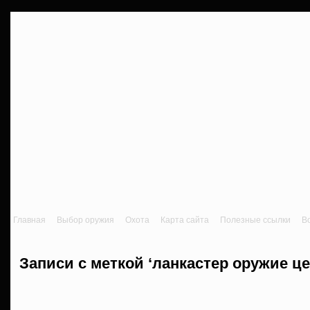
Главная
Выбор оружия
Охота
Карта сайта
Полезные ссылки
В
Записи с меткой ‘ланкастер оружие це