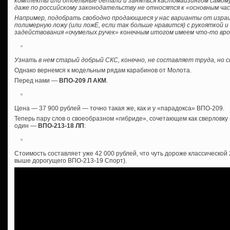
комплекты или отдельные детали и заняться кастомайзингом самому, б
даже по российскому законодательству не относятся к «основным ча
Например, подобрать свободно продающиеся у нас варианты от израил
полимерную ложу (или ложЕ, если так больше нравится) с рукояткой 
задействования «очумелых ручек» конечным итогом имеем что-то вро
Узнать в нем старый добрый СКС, конечно, не составляет труда, но
Однако вернемся к модельным рядам карабинов от Молота.
Перед нами —
ВПО-209 Л АКМ
.
Цена — 37 900 рублей — точно такая же, как и у «парадокса» ВПО-209.
Теперь пару слов о своеобразном «гибриде», сочетающем как сверловку «
один —
ВПО-213-18 ЛП
:
Стоимость составляет уже 42 000 рублей, что чуть дороже классической
выше дорогущего ВПО-213-19 Спорт).