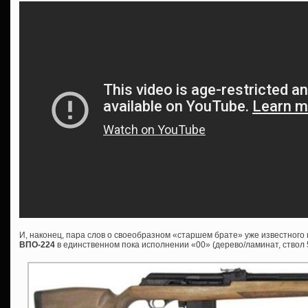
И, наконец, пара слов о своеобразном «старшем брате» уже известног
ВПО-224
в единственном пока исполнении «00» (дерево/ламинат, ствол 