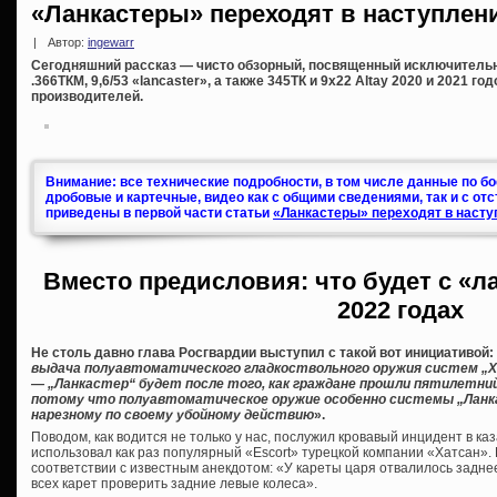
«Ланкастеры» переходят в наступлени
|
Автор:
ingewarr
Сегодняшний рассказ — чисто обзорный, посвященный исключитель
.366ТКМ, 9,6/53 «lancaster», а также 345ТК и 9х22 Altay 2020 и 2021 г
производителей.
Внимание: все технические подробности, в том числе данные по б
дробовые и картечные, видео как с общими сведениями, так и с от
приведены в первой части статьи
«Ланкастеры» переходят в насту
Вместо предисловия: что будет с «л
2022 годах
Не столь давно глава Росгвардии выступил с такой вот инициативой:
выдача полуавтоматического гладкоствольного оружия систем „Хат
— „Ланкастер“ будет после того, как граждане прошли пятилетни
потому что полуавтоматическое оружие особенно системы „Ланк
нарезному по своему убойному действию
».
Поводом, как водится не только у нас, послужил кровавый инцидент в ка
использовал как раз популярный «Escort» турецкой компании «Хатсан». К
соответствии с известным анекдотом: «У кареты царя отвалилось заднее
всех карет проверить задние левые колеса».