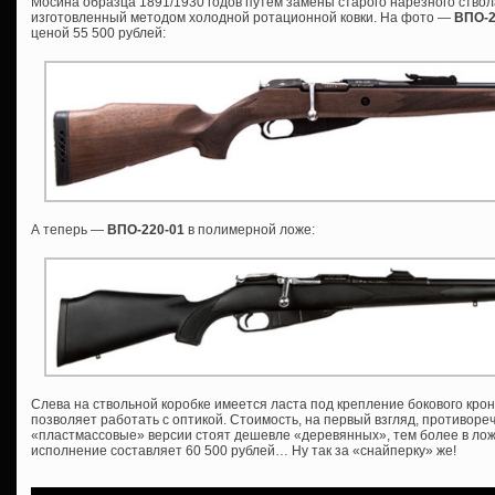
Мосина образца 1891/1930 годов путем замены старого нарезного ствол
изготовленный методом холодной ротационной ковки. На фото —
ВПО-
ценой 55 500 рублей:
А теперь —
ВПО-220-01
в полимерной ложе:
Слева на ствольной коробке имеется ласта под крепление бокового крон
позволяет работать с оптикой. Стоимость, на первый взгляд, противоре
«пластмассовые» версии стоят дешевле «деревянных», тем более в ложе
исполнение составляет 60 500 рублей… Ну так за «снайперку» же!