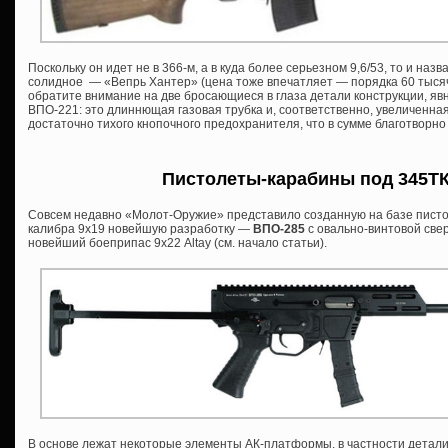
Поскольку он идет не в 366-м, а в куда более серьезном 9,6/53, то и назва
солидное — «Вепрь Хантер» (цена тоже впечатляет — порядка 60 тысяч 
обратите внимание на две бросающиеся в глаза детали конструкции, я
ВПО-221: это длиннющая газовая трубка и, соответственно, увеличенна
достаточно тихого кнопочного предохранителя, что в сумме благотворно
Пистолеты-карабины под 345ТК 
Совсем недавно «Молот-Оружие» представило созданную на базе писто
калибра 9х19 новейшую разработку —
ВПО-285
с овально-винтовой све
новейший боеприпас 9х22 Altay (см. начало статьи).
В основе лежат некоторые элементы АК-платформы, в частности детали