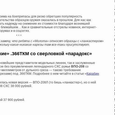
крима на боеприпасы для резко обретших популярность
тельства образцов оружия оказалась в прошлом. Для нас как
ать надежду на снижение их стоимости благодаря возникшей
 в ближайшем… Как и сравнительные отстрелы новинок, интернет-
румах и в соцсетях.
* * *
 замечу, что ребята с «Молота» относят образцы с «ланкастером»
оскольку какие-никакие нарезы там все-таки присутствуют.
ие» .366ТКМ со сверловкой «парадокс»
 новейшие представители модельных линеек, так и заслуженные
азе без преувеличения легендарного СКС ружье
ВПО-208
со
0 миллиметров от дульного среза — таково требование
резами) под .366ТКМ. Подробнее о нем читайте в статье «
Карабин
илась новая версия — ВПО-208Л (то бишь «ланкастер»), но о ней
08 СКС 38 000 рублей.
й 37 900 рублей.