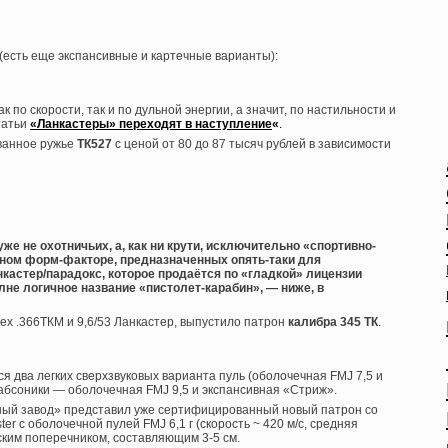
 (есть еще экспансивные и картечные варианты):
к по скорости, так и по дульной энергии, а значит, по настильности и
татьи
«Ланкастеры» переходят в наступление
«
.
ованное ружье
ТК527
с ценой от 80 до 87 тысяч рублей в зависимости
же не охотничьих, а, как ни крути, исключительно «спортивно-
ном форм-факторе, предназначенных опять-таки для
кастер/парадокс, которое продаётся по «гладкой» лицензии
лне логичное название «пистолет-карабин», — ниже, в
ех .366ТКМ и 9,6/53 Ланкастер, выпустило патрон
калибра 345 ТК
.
 два легких сверхзвуковых варианта пуль (оболочечная FMJ 7,5 и
абсоники — оболочечная FMJ 9,5 и экспансивная «Стриж».
нный завод» представил уже сертифицированный новый патрон со
ter с оболочечной пулей FMJ 6,1 г (скорость ~ 420 м/с, средняя
еским поперечником, составляющим 3-5 см.