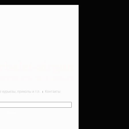
rbalet-airgun
вматика для начинающих
курьезы, приколы и т.п.
Контакты