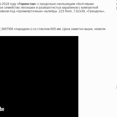
 2018 году «
Горностаи
» с продольно-скользящим «болтовым»
ое семейство легоньких и разворотистых карабинов с компактной
овном под «промежуточные» калибры .223 Rem, 7,62х39, «Грендель»,
(.366ТКМ «парадокс») со стволом 600 мм. Цена заметно выше, нежели