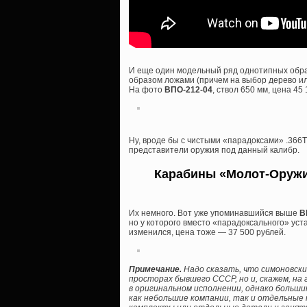
И еще один модельный ряд однотипных обра
образом ложами (причем на выбор дерево или
На фото
ВПО-212-04
, ствол 650 мм, цена 45
Ну, вроде бы с чистыми «парадоксами» .366
представители оружия под данный калибр.
Карабины «Молот-Оружие
Их немного. Вот уже упоминавшийся выше
В
но у которого вместо «парадоксального» уст
изменился, цена тоже — 37 500 рублей.
Примечание.
Надо сказать, что симоновски
просторах бывшего СССР, но и, скажем, на
в оригинальном исполнении, однако боль
как небольшие компании, так и отдельные 