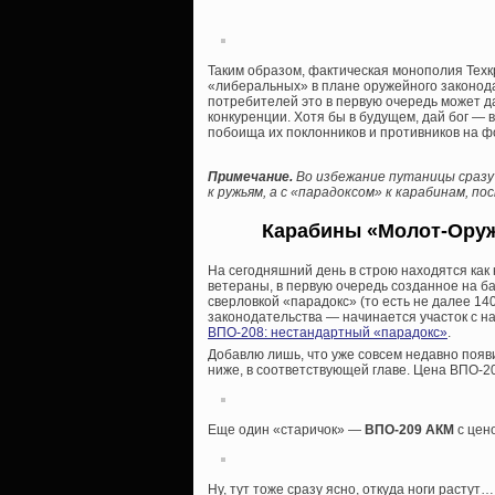
Таким образом, фактическая монополия Тех
«либеральных» в плане оружейного законода
потребителей это в первую очередь может д
конкуренции. Хотя бы в будущем, дай бог —
побоища их поклонников и противников на фо
Примечание.
Во избежание путаницы сразу
к ружьям, а с «парадоксом» к карабинам, п
Карабины «Молот-Оруж
На сегодняшний день в строю находятся как
ветераны, в первую очередь созданное на б
сверловкой «парадокс» (то есть не далее 14
законодательства — начинается участок с на
ВПО-208: нестандартный «парадокс»
.
Добавлю лишь, что уже совсем недавно появ
ниже, в соответствующей главе. Цена ВПО-2
Еще один «старичок» —
ВПО-209 АКМ
с цено
Ну, тут тоже сразу ясно, откуда ноги растут…