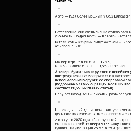
«Молот»):
А это — куда более мощный 9,6/53 Lancaster
Естественно, они очень сильно отличаются ка
убойности. Подробности — в первой части с
Кстати, сам «Техкрим» выпускает комбинир
от исполнения:
Калибр верхнего ствола — 12/76;
калибр нижнего ствола — 9,6/53 Lancaster.
А теперь буквально пару слов о новейших у
пострелушечных» боеприпасах в пистолет
использования в оружии со сверловкой лан
(подробнее о самих образцах, носящих впо
соответствующих главах статьи).
Пару лет назад ЗАО «Техкрим», развивая усп
На сегодняшний день в номенклатуре имеются
цельнометаллическая «Эко») и «тяжелые» с
А в августе 2020 года «Барнаульский патро
стальной гильзой
калибра 9х22 Altay
Lancas
кучность на дистанции 25 м ~ 8 см и фактич