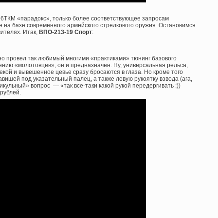
66ТКМ «парадокс», только более соответствующее запросам
е на базе современного армейского стрелкового оружия. Остановимся
ителях. Итак,
ВПО-213-19 Спорт
:
но провел так любимый многими «практиками» тюнинг базового
ению «молотовцев», он и предназначен. Ну, универсальная рельса,
кой и вывешенное цевье сразу бросаются в глаза. Но кроме того
вишей под указательный палец, а также левую рукоятку взвода (ага,
икульный» вопрос — «так все-таки какой рукой передергивать :))
рублей.