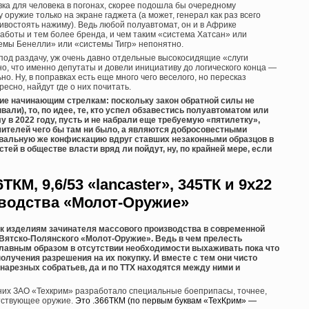
а для человека в погонах, скорее подошла бы очередному
 оружие только на экране гаджета (а может, генерал как раз всего
ивостоять нажиму). Ведь любой полуавтомат, он и в Африке
аботы и тем более бренда, и чем таким «система Хатсан» или
темы Бенелли» или «системы Тигр» непонятно.
 под раздачу, уж очень давно отдельные высокосидящие «слуги
о, что именно депутаты и довели инициативу до логического конца —
о. Ну, в поправках есть еще много чего веселого, но пересказ
есно, найдут где о них почитать.
ние начинающим стрелкам: поскольку закон обратной силы не
вали), то, по идее, те, кто успел обзавестись полуавтоматом или
у в 2022 году, пусть и не набрали еще требуемую «пятилетку»,
ушителей чего бы там ни было, а являются добросовестными
овальную же конфискацию вдруг ставших незаконными образцов в
стей в обществе власти вряд ли пойдут, ну, по крайней мере, если
6ТКМ, 9,6/53 «lancaster», 345ТК и 9х22
зводства «Молот-Оружие»
я к изделиям зачинателя массового производства в современной
Вятско-Полянского «Молот-Оружие». Ведь в чем прелесть
лавным образом в отсутствии необходимости выхаживать пока что
лучения разрешения на их покупку. И вместе с тем они чисто
нарезных собратьев, да и по ТТХ находятся между ними и
 них ЗАО «Техкрим» разработало специальные боеприпасы, точнее,
етствующее оружие.
Это .366ТКМ (по первым буквам «ТехКрим» —