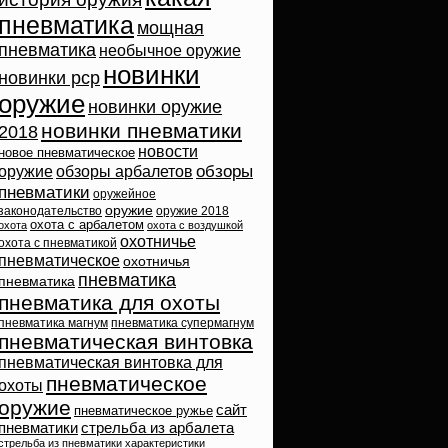
пневматика
мощная
пневматика
необычное оружие
новинки
новинки pcp
оружие
новинки оружие
новинки пневматики
2018
новости
новое пневматическое
обзоры
оружие
обзоры арбалетов
пневматики
оружейное
оружие
законодательство
оружие 2018
охота с арбалетом
охота
охота с воздушкой
охотничье
охота с пневматикой
пневматическое
охотничья
пневматика
пневматика
пневматика для охоты
пневматика магнум
пневматика супермагнум
пневматическая винтовка
пневматическая винтовка для
пневматическое
охоты
оружие
сайт
пневматическое ружье
пневматики
стрельба из арбалета
стрельба из пневматики
характеристики