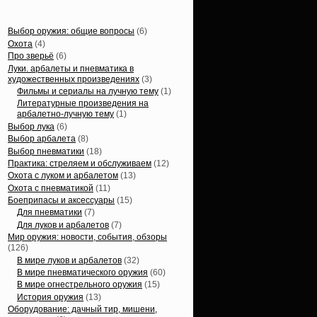
Статьи, обзоры
Выбор оружия: общие вопросы
(6)
Охота
(4)
Про зверьё
(6)
Луки. арбалеты и пневматика в
художественных произведениях
(3)
Фильмы и сериалы на лучную тему
(1)
Литературные произведения на
арбалетно-лучную тему
(1)
Выбор лука
(6)
Выбор арбалета
(8)
Выбор пневматики
(18)
Практика: стреляем и обслуживаем
(12)
Охота с луком и арбалетом
(13)
Охота с пневматикой
(11)
Боеприпасы и аксессуары
(15)
Для пневматики
(7)
Для луков и арбалетов
(7)
Мир оружия: новости, события, обзоры
(126)
В мире луков и арбалетов
(32)
В мире пневматического оружия
(60)
В мире огнестрельного оружия
(15)
История оружия
(13)
Оборудование: дачный тир, мишени,