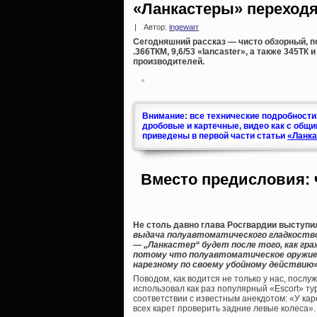
«Ланкастеры» переходя
|
Автор:
ingewarr
Сегодняшний рассказ — чисто обзорный,
.366ТКМ, 9,6/53 «lancaster», а также 345ТК
производителей.
Внимание: все технические подробности
дробовые и картечные, видео как с общи
приведены в первой части статьи
«Ланка
Вместо предисловия: ч
Не столь давно глава Росгвардии выступил
выдача полуавтоматического гладкоствол
— „Ланкастер“ будет после того, как гр
потому что полуавтоматическое оружие
нарезному по своему убойному действию
»
Поводом, как водится не только у нас, послу
использовал как раз популярный «Escort» ту
соответствии с известным анекдотом: «У кар
всех карет проверить задние левые колеса».