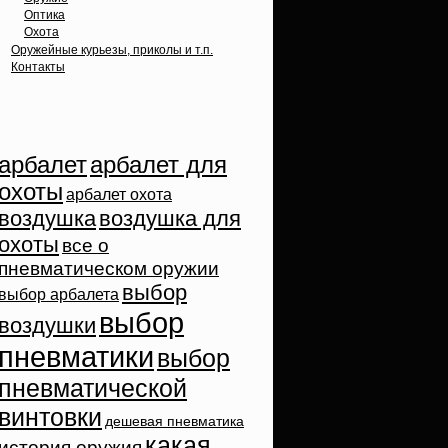
Оптика
Охота
Оружейные курьезы, приколы и т.п.
Контакты
Облако тэгов
арбалет
арбалет для
охоты
арбалет охота
воздушка
воздушка для
охоты
все о
пневматическом оружии
выбор
выбор арбалета
выбор
воздушки
пневматики
выбор
пневматической
винтовки
дешевая пневматика
какая
история оружия