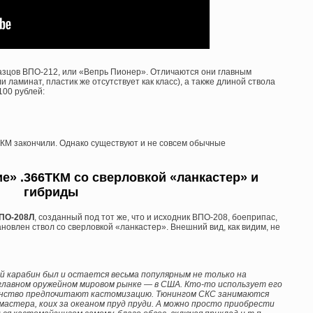
зцов ВПО-212, или «Вепрь Пионер». Отличаются они главным
 ламинат, пластик же отсутствует как класс), а также длиной ствола
 100 рублей:
ТКМ закончили. Однако существуют и не совсем обычные
» .366ТКМ со сверловкой «ланкастер» и
гибриды
ПО-208Л
, созданный под тот же, что и исходник ВПО-208, боеприпас,
ановлен ствол со сверловкой «ланкастер». Внешний вид, как видим, не
й карабин был и остается весьма популярным не только на
 главном оружейном мировом рынке — в США. Кто-то использует его
шинство предпочитают кастомизацию. Тюнингом СКС занимаются
мастера, коих за океаном пруд пруди. А можно просто приобрести