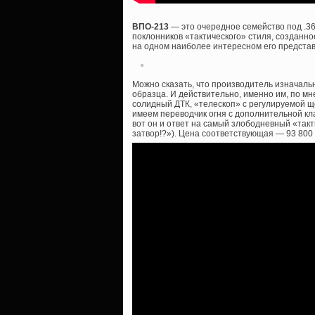
ВПО-213
— это очередное семейство под .3
поклонников «тактического» стиля, созданно
на одном наиболее интересном его представ
Можно сказать, что производитель изначаль
образца. И действительно, именно им, по мн
солидный ДТК, «телескоп» с регулируемой ще
имеем переводчик огня с дополнительной кла
вот он и ответ на самый злободневный «такт
затвор!?»). Цена соответствующая — 93 800 