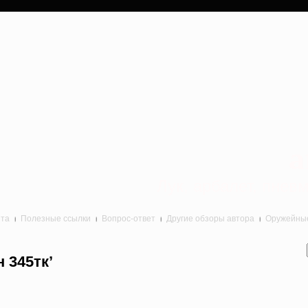
a
Лук, арбалет, пне
йта
Полезные ссылки
Вопрос-ответ
Другие обзоры автора
Оружейные 
 345тк’