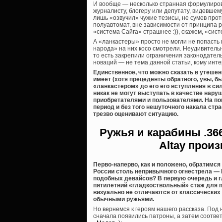
И вообще — несколько странная формулировк
журналисту, блогеру или депутату, видевшему
лишь «озвучил» чужие тезисы, не сумев прот
полуавтомат, вне зависимости от принципа р
«система Сайга» страшнее :)), скажем, «сис
А «ланкастеры» просто не могли не попасть
народа» на них косо смотрели. Неудивительн
то есть закрепили ограничения законодательн
новаций — не тема данной статьи, кому интер
Единственное, что можно сказать в утеше
имеет (хотя прецеденты обратного, увы, бы
«ланкастером» до его его вступления в сил
никак не могут выступать в качестве нар
приобретателями и пользователями. На п
период и без того нешуточного накала стра
трезво оценивают ситуацию.
Ружья и карабины
.36
Altay прои
Перво-наперво, как и положено, обратимс
России столь непривычного огнестрела — 
подобных девайсов? В первую очередь и г
пятилетний «гладкоствольный» стаж для по
визуально не отличаются от классических 
обычными ружьями.
Но вернемся к героям нашего рассказа. Под
сначала появились патроны, а затем соотв