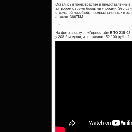
Остались в производстве и представленные в
затвором с тремя боевыми упорами. Это цел
ствольной коробкой, предназначенных в осн
а также .366ТКМ.
На фото вверху — «Горностай»
ВПО-215-02
у 208-й модели, и составляет 52 100 рублей.