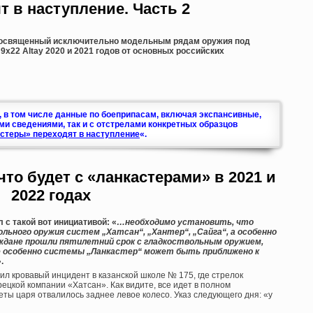
т в наступление. Часть 2
 посвященный исключительно модельным рядам оружия под
 и 9х22 Altay 2020 и 2021 годов от основных российских
, в том числе данные по боеприпасам, включая экспансивные,
ми сведениями, так и с отстрелами конкретных образцов
стеры» переходят в наступление
«.
то будет с «ланкастерами» в 2021 и
2022 годах
 с такой вот инициативой: «
…необходимо установить, что
ьного оружия систем „Хатсан“, „Хантер“, „Сайга“, а особенно
аждане прошли пятилетний срок с гладкоствольным оружием,
 особенно системы „Ланкастер“ может быть приближено к
.
жил кровавый инцидент в казанской школе № 175, где стрелок
рецкой компании «Хатсан». Как видите, все идет в полном
еты царя отвалилось заднее левое колесо. Указ следующего дня: «у