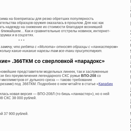
крима на боеприпасы для резко обретших популярность
тельства образцов оружия оказалась в прошлом. Для нас как
ать надежду на снижение их стоимости благодаря возникшей
 в ближайшем… Как и сравнительные отстрелы новинок, интернет-
румах и в соцсетях.
* * *
 замечу, что ребята с «Молота» относят образцы с «ланкастером»
оскольку какие-никакие нарезы там все-таки присутствуют.
ие» .366ТКМ со сверловкой «парадокс»
 новейшие представители модельных линеек, так и заслуженные
азе без преувеличения легендарного СКС ружье
ВПО-208
со
0 миллиметров от дульного среза — таково требование
резами) под .366ТКМ. Подробнее о нем читайте в статье «
Карабин
илась новая версия — ВПО-208Л (то бишь «ланкастер»), но о ней
08 СКС 38 000 рублей.
й 37 900 рублей.