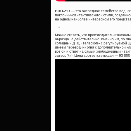
ВПО-213
— это очередное семейство под .3
поклонников «тактического» стиля, созданно
на одном наиболее интересном его представ
Можно сказать, что производитель изначаль
образца. И действительно, именно им, по мн
солидный ДТК, «телескоп» с регулируемой ще
имеем переводчик огня с дополнительной кла
вот он и ответ на самый злободневный «такт
затвор!?»). Цена соответствующая — 93 800 