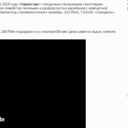
 2018 году «
Горностаи
» с продольно-скользящим «болтовым»
ое семейство легоньких и разворотистых карабинов с компактной
овном под «промежуточные» калибры .223 Rem, 7,62х39, «Грендель»,
(.366ТКМ «парадокс») со стволом 600 мм. Цена заметно выше, нежели