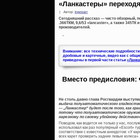
«Ланкастеры» переходя
|
Автор:
ingewarr
Сегодняшний рассказ — чисто обзорный,
.366ТКМ, 9,6/53 «lancaster», а также 345ТК
производителей.
Внимание: все технические подробности
дробовые и картечные, видео как с общи
приведены в первой части статьи
«Ланка
Вместо предисловия: ч
Не столь давно глава Росгвардии выступил
выдача полуавтоматического гладкоствол
— „Ланкастер“ будет после того, как гр
потому что полуавтоматическое оружие
нарезному по своему убойному действию
»
Поводом, как водится не только у нас, послу
использовал как раз популярный «Escort» ту
соответствии с известным анекдотом: «У кар
всех карет проверить задние левые колеса».