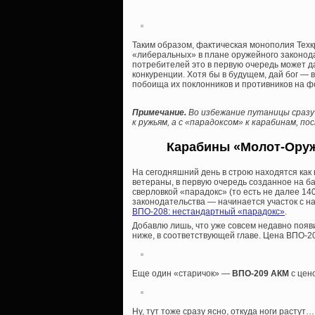
Таким образом, фактическая монополия Тех
«либеральных» в плане оружейного законода
потребителей это в первую очередь может д
конкуренции. Хотя бы в будущем, дай бог —
побоища их поклонников и противников на фо
Примечание.
Во избежание путаницы сразу
к ружьям, а с «парадоксом» к карабинам, п
Карабины «Молот-Оруж
На сегодняшний день в строю находятся как
ветераны, в первую очередь созданное на б
сверловкой «парадокс» (то есть не далее 14
законодательства — начинается участок с на
ВПО-208: нестандартный «парадокс»
.
Добавлю лишь, что уже совсем недавно появ
ниже, в соответствующей главе. Цена ВПО-2
Еще один «старичок» —
ВПО-209 АКМ
с цено
Ну, тут тоже сразу ясно, откуда ноги растут…