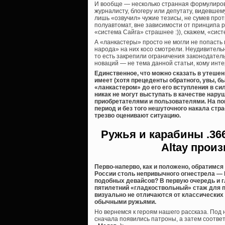
И вообще — несколько странная формулировк
журналисту, блогеру или депутату, видевшему
лишь «озвучил» чужие тезисы, не сумев прот
полуавтомат, вне зависимости от принципа р
«система Сайга» страшнее :)), скажем, «сис
А «ланкастеры» просто не могли не попасть
народа» на них косо смотрели. Неудивительн
то есть закрепили ограничения законодательн
новаций — не тема данной статьи, кому интер
Единственное, что можно сказать в утеше
имеет (хотя прецеденты обратного, увы, бы
«ланкастером» до его его вступления в сил
никак не могут выступать в качестве нар
приобретателями и пользователями. На п
период и без того нешуточного накала стра
трезво оценивают ситуацию.
Ружья и карабины
.36
Altay прои
Перво-наперво, как и положено, обратимс
России столь непривычного огнестрела — 
подобных девайсов? В первую очередь и г
пятилетний «гладкоствольный» стаж для по
визуально не отличаются от классических 
обычными ружьями.
Но вернемся к героям нашего рассказа. Под
сначала появились патроны, а затем соотв