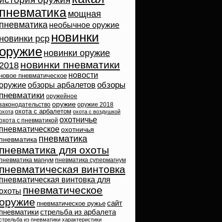
пневматика
мощная
пневматика
необычное оружие
новинки
новинки pcp
оружие
новинки оружие
новинки пневматики
2018
новости
новое пневматическое
обзоры
оружие
обзоры арбалетов
пневматики
оружейное
оружие
законодательство
оружие 2018
охота с арбалетом
охота
охота с воздушкой
охотничье
охота с пневматикой
пневматическое
охотничья
пневматика
пневматика
пневматика для охоты
пневматика магнум
пневматика супермагнум
пневматическая винтовка
пневматическая винтовка для
пневматическое
охоты
оружие
сайт
пневматическое ружье
пневматики
стрельба из арбалета
стрельба из пневматики
характеристики