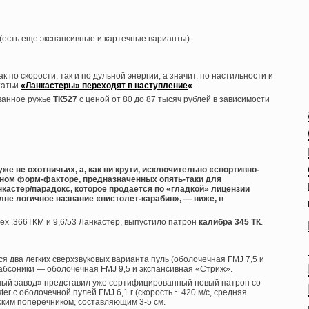
 (есть еще экспансивные и картечные варианты):
к по скорости, так и по дульной энергии, а значит, по настильности и
татьи
«Ланкастеры» переходят в наступление
«
.
ованное ружье
ТК527
с ценой от 80 до 87 тысяч рублей в зависимости
же не охотничьих, а, как ни крути, исключительно «спортивно-
ном форм-факторе, предназначенных опять-таки для
кастер/парадокс, которое продаётся по «гладкой» лицензии
лне логичное название «пистолет-карабин», — ниже, в
ех .366ТКМ и 9,6/53 Ланкастер, выпустило патрон
калибра 345 ТК
.
 два легких сверхзвуковых варианта пуль (оболочечная FMJ 7,5 и
абсоники — оболочечная FMJ 9,5 и экспансивная «Стриж».
нный завод» представил уже сертифицированный новый патрон со
ter с оболочечной пулей FMJ 6,1 г (скорость ~ 420 м/с, средняя
еским поперечником, составляющим 3-5 см.