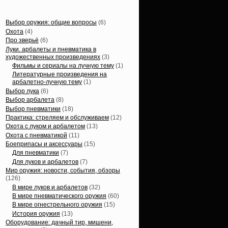
Статьи, обзоры
Выбор оружия: общие вопросы
(6)
Охота
(4)
Про зверьё
(6)
Луки. арбалеты и пневматика в
художественных произведениях
(3)
Фильмы и сериалы на лучную тему
(1)
Литературные произведения на
арбалетно-лучную тему
(1)
Выбор лука
(6)
Выбор арбалета
(8)
Выбор пневматики
(18)
Практика: стреляем и обслуживаем
(12)
Охота с луком и арбалетом
(13)
Охота с пневматикой
(11)
Боеприпасы и аксессуары
(15)
Для пневматики
(7)
Для луков и арбалетов
(7)
Мир оружия: новости, события, обзоры
(126)
В мире луков и арбалетов
(32)
В мире пневматического оружия
(60)
В мире огнестрельного оружия
(15)
История оружия
(13)
Оборудование: дачный тир, мишени,