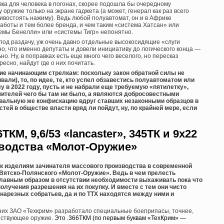
а для человека в погонах, скорее подошла бы очередному
 оружие только на экране гаджета (а может, генерал как раз всего
ивостоять нажиму). Ведь любой полуавтомат, он и в Африке
аботы и тем более бренда, и чем таким «система Хатсан» или
темы Бенелли» или «системы Тигр» непонятно.
 под раздачу, уж очень давно отдельные высокосидящие «слуги
о, что именно депутаты и довели инициативу до логического конца —
о. Ну, в поправках есть еще много чего веселого, но пересказ
есно, найдут где о них почитать.
ние начинающим стрелкам: поскольку закон обратной силы не
вали), то, по идее, те, кто успел обзавестись полуавтоматом или
у в 2022 году, пусть и не набрали еще требуемую «пятилетку»,
ушителей чего бы там ни было, а являются добросовестными
овальную же конфискацию вдруг ставших незаконными образцов в
стей в обществе власти вряд ли пойдут, ну, по крайней мере, если
6ТКМ, 9,6/53 «lancaster», 345ТК и 9х22
зводства «Молот-Оружие»
я к изделиям зачинателя массового производства в современной
Вятско-Полянского «Молот-Оружие». Ведь в чем прелесть
лавным образом в отсутствии необходимости выхаживать пока что
лучения разрешения на их покупку. И вместе с тем они чисто
нарезных собратьев, да и по ТТХ находятся между ними и
 них ЗАО «Техкрим» разработало специальные боеприпасы, точнее,
етствующее оружие.
Это .366ТКМ (по первым буквам «ТехКрим» —