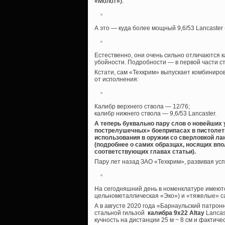
«Молот»):
А это — куда более мощный 9,6/53 Lancaster
Естественно, они очень сильно отличаются ка
убойности. Подробности — в первой части с
Кстати, сам «Техкрим» выпускает комбинир
от исполнения:
Калибр верхнего ствола — 12/76;
калибр нижнего ствола — 9,6/53 Lancaster.
А теперь буквально пару слов о новейших у
пострелушечных» боеприпасах в пистолет
использования в оружии со сверловкой лан
(подробнее о самих образцах, носящих впо
соответствующих главах статьи).
Пару лет назад ЗАО «Техкрим», развивая усп
На сегодняшний день в номенклатуре имеются
цельнометаллическая «Эко») и «тяжелые» с
А в августе 2020 года «Барнаульский патро
стальной гильзой
калибра 9х22 Altay
Lancas
кучность на дистанции 25 м ~ 8 см и фактич