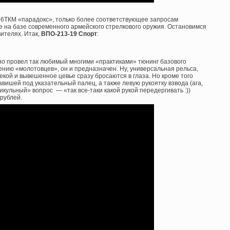
66ТКМ «парадокс», только более соответствующее запросам
е на базе современного армейского стрелкового оружия. Остановимся
ителях. Итак,
ВПО-213-19 Спорт
:
но провел так любимый многими «практиками» тюнинг базового
ению «молотовцев», он и предназначен. Ну, универсальная рельса,
кой и вывешенное цевье сразу бросаются в глаза. Но кроме того
вишей под указательный палец, а также левую рукоятку взвода (ага,
икульный» вопрос — «так все-таки какой рукой передергивать :))
рублей.