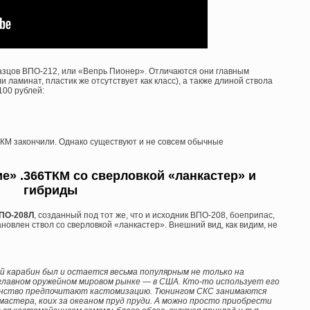
зцов ВПО-212, или «Вепрь Пионер». Отличаются они главным
 ламинат, пластик же отсутствует как класс), а также длиной ствола
 100 рублей:
ТКМ закончили. Однако существуют и не совсем обычные
» .366ТКМ со сверловкой «ланкастер» и
гибриды
ПО-208Л
, созданный под тот же, что и исходник ВПО-208, боеприпас,
ановлен ствол со сверловкой «ланкастер». Внешний вид, как видим, не
й карабин был и остается весьма популярным не только на
 главном оружейном мировом рынке — в США. Кто-то использует его
шинство предпочитают кастомизацию. Тюнингом СКС занимаются
мастера, коих за океаном пруд пруди. А можно просто приобрести