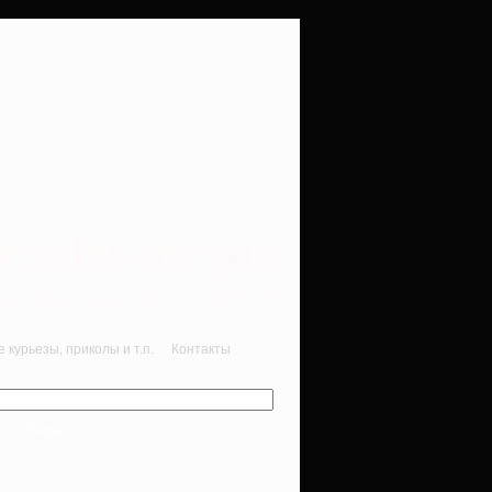
rbalet-airgun
вматика для начинающих
курьезы, приколы и т.п.
Контакты