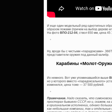
И еще один модельный ряд однотипных обра
образом ложами (причем на выбор дерево или
На фото
ВПО-212-04
, ствол 650 мм, цена 45
Ну, вроде бы с чистыми «парадоксами» .366
представители оружия под данный калибр.
Карабины «Молот-Оружие
Их немного. Вот уже упоминавшийся выше
В
но у которого вместо «парадоксального» уст
изменился, цена тоже — 37 500 рублей.
Примечание.
Надо сказать, что симоновски
просторах бывшего СССР, но и, скажем, на
в оригинальном исполнении, однако боль
как небольшие компании, так и отдельные 