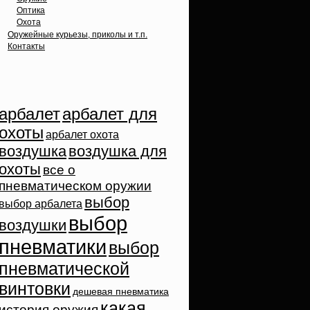
Оптика
Охота
Оружейные курьезы, приколы и т.п.
Контакты
Облако тэгов
арбалет
арбалет для
охоты
арбалет охота
воздушка
воздушка для
охоты
все о
пневматическом оружии
выбор
выбор арбалета
выбор
воздушки
пневматики
выбор
пневматической
винтовки
дешевая пневматика
какая
история оружия