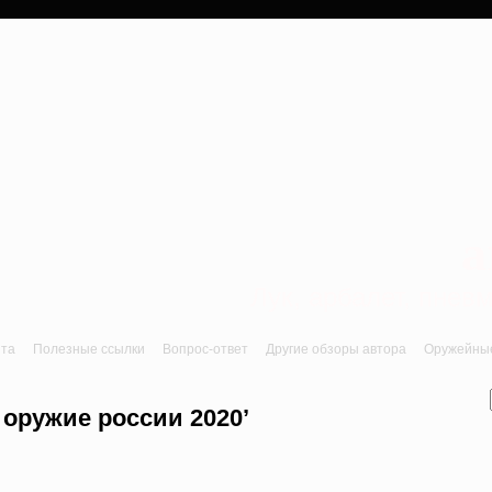
a
Лук, арбалет, пне
йта
Полезные ссылки
Вопрос-ответ
Другие обзоры автора
Оружейные 
 оружие россии 2020’