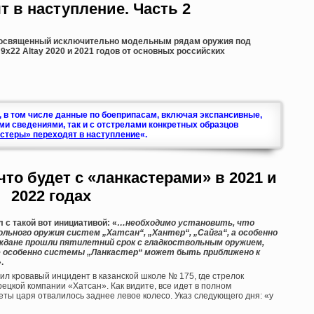
т в наступление. Часть 2
 посвященный исключительно модельным рядам оружия под
 и 9х22 Altay 2020 и 2021 годов от основных российских
, в том числе данные по боеприпасам, включая экспансивные,
ми сведениями, так и с отстрелами конкретных образцов
стеры» переходят в наступление
«.
то будет с «ланкастерами» в 2021 и
2022 годах
 с такой вот инициативой: «
…необходимо установить, что
ьного оружия систем „Хатсан“, „Хантер“, „Сайга“, а особенно
аждане прошли пятилетний срок с гладкоствольным оружием,
 особенно системы „Ланкастер“ может быть приближено к
.
жил кровавый инцидент в казанской школе № 175, где стрелок
рецкой компании «Хатсан». Как видите, все идет в полном
еты царя отвалилось заднее левое колесо. Указ следующего дня: «у