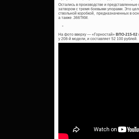
Остались в производстве и представленные в
затвором с тремя боевыми упорами. Это цел
ствольной коробкой, предназначенных в осн
а также .366ТКМ.
На фото вверху — «Горностай»
ВПО-215-02
у 208-й модели, и составляет 52 100 рублей.