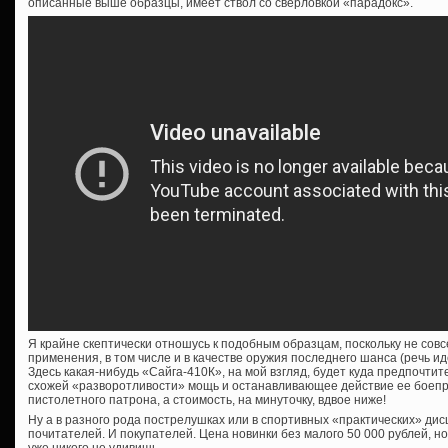
описанные выше образцы, имеет ствол со сверловкой «парадокс».
Я крайне скептически отношусь к подобным образцам, поскольку не сов
применения, в том числе и в качестве оружия последнего шанса (речь ид
Здесь какая-нибудь «Сайга-410К», на мой взгляд, будет куда предпочтит
схожей «разворотливости» мощь и останавливающее действие ее боеп
пистолетного патрона, а стоимость, на минуточку, вдвое ниже!
Ну а в разного рода пострелушках или в спортивных «практических» дис
почитателей. И покупателей. Цена новинки без малого 50 000 рублей, н