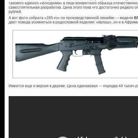
такового единого «исходника» в лице конкретного образца отечественной
самостоятельная разработка. Цена этого пока что достаточно редкого о
рублей.
А вот фото собрата «285-го» по производственной линейке — модели
ВП
дает повода усомниться в родословной изделия: «калаш», он и в Афри
Имеется еще и версия в дереве. Цена одинаковая — порядка 44 тысяч р