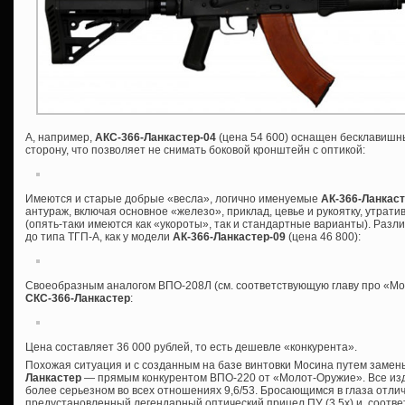
А, например,
АКС-366-Ланкастер-04
(цена 54 600) оснащен бесклавишн
сторону, что позволяет не снимать боковой кронштейн с оптикой:
Имеются и старые добрые «весла», логично именуемые
АК-366-Ланкас
антураж, включая основное «железо», приклад, цевье и рукоятку, утрат
(опять-таки имеются как «укороты», так и стандартные варианты). Разли
до типа ТГП-А, как у модели
АК-366-Ланкастер-09
(цена 46 800):
Своеобразным аналогом ВПО-208Л (см. соответствующую главу про «Мо
СКС-366-Ланкастер
:
Цена составляет 36 000 рублей, то есть дешевле «конкурента».
Похожая ситуация и с созданным на базе винтовки Мосина путем заме
Ланкастер
— прямым конкурентом ВПО-220 от «Молот-Оружие». Все издел
более серьезном во всех отношениях 9,6/53. Бросающимся в глаза отл
предустановленный легендарный оптический прицел ПУ (3,5х) и, соотве