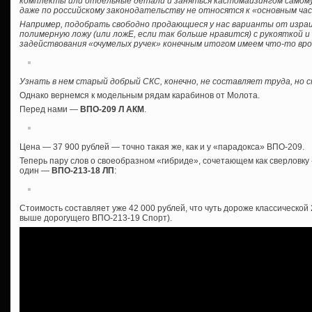
комплекты или отдельные детали и заняться кастомайзингом самому, б
даже по российскому законодательству не относятся к «основным ча
Например, подобрать свободно продающиеся у нас варианты от израил
полимерную ложу (или ложЕ, если так больше нравится) с рукояткой 
задействования «очумелых ручек» конечным итогом имеем что-то вро
Узнать в нем старый добрый СКС, конечно, не составляет труда, но
Однако вернемся к модельным рядам карабинов от Молота.
Перед нами —
ВПО-209 Л АКМ
.
Цена — 37 900 рублей — точно такая же, как и у «парадокса» ВПО-209.
Теперь пару слов о своеобразном «гибриде», сочетающем как сверловку «
один —
ВПО-213-18 ЛП
:
Стоимость составляет уже 42 000 рублей, что чуть дороже классической
выше дорогущего ВПО-213-19 Спорт).