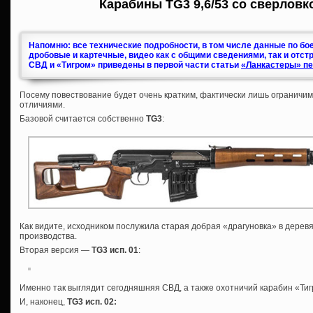
Карабины TG3 9,6/53 со сверловк
Напомню: все технические подробности, в том числе данные по бо
дробовые и картечные, видео как с общими сведениями, так и отст
СВД и «Тигром» приведены в первой части статьи
«Ланкастеры» пе
Посему повествование будет очень кратким, фактически лишь ограничи
отличиями.
Базовой считается собственно
TG3
:
Как видите, исходником послужила старая добрая «драгуновка» в дерев
производства.
Вторая версия —
TG3 исп. 01
:
Именно так выглядит сегодняшняя СВД, а также охотничий карабин «Тигр
И, наконец,
TG3 исп. 02
: