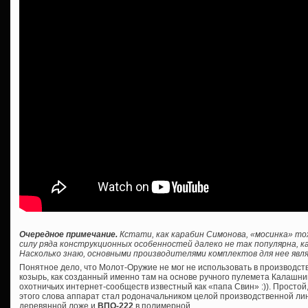
Очередное примечание.
Кстати, как карабин Симонова, «мосинка» то
силу ряда конструкционных особенностей далеко не так популярна, ка
Насколько знаю, основными производителями комплектов для нее явля
Понятное дело, что Молот-Оружие не мог не использовать в производс
козырь, как созданный именно там на основе ручного пулемета Калашник
охотничьих интернет-сообществ известный как «папа Свин» :)). Просто
этого слова аппарат стал родоначальником целой производственной лин
деревянной ложе и
ВПО-222
в полимерной.