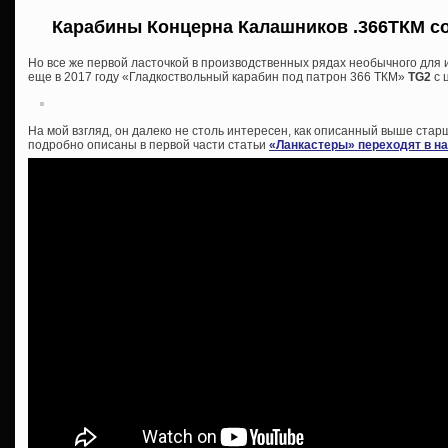
Карабины Концерна Калашников .366ТКМ со
Но все же первой ласточкой в производственных рядах необычного для
еще в 2017 году «Гладкоствольный карабин под патрон 366 ТКМ»
TG2
с 
На мой взгляд, он далеко не столь интересен, как описанный выше ст
подробно описаны в первой части статьи
«Ланкастеры» переходят в н