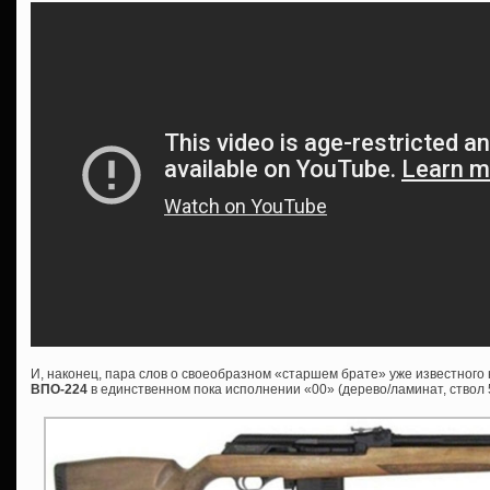
И, наконец, пара слов о своеобразном «старшем брате» уже известног
ВПО-224
в единственном пока исполнении «00» (дерево/ламинат, ствол 