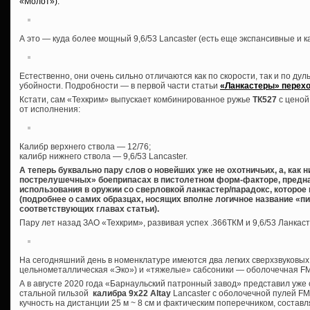
«Молот»):
А это — куда более мощный 9,6/53 Lancaster (есть еще экспансивные и 
Естественно, они очень сильно отличаются как по скорости, так и по дуль
убойности. Подробности — в первой части статьи
«Ланкастеры» перехо
Кстати, сам «Техкрим» выпускает комбинированное ружье
ТК527
с ценой
от исполнения:
Калибр верхнего ствола — 12/76;
калибр нижнего ствола — 9,6/53 Lancaster.
А теперь буквально пару слов о новейших уже не охотничьих, а, как 
пострелушечных» боеприпасах в пистолетном форм-факторе, предна
использования в оружии со сверловкой ланкастер/парадокс, которое
(подробнее о самих образцах, носящих вполне логичное название «пи
соответствующих главах статьи).
Пару лет назад ЗАО «Техкрим», развивая успех .366ТКМ и 9,6/53 Ланкас
На сегодняшний день в номенклатуре имеются два легких сверхзвуковых
цельнометаллическая «Эко») и «тяжелые» сабсоники — оболочечная FMJ
А в августе 2020 года «Барнаульский патронный завод» представил уж
стальной гильзой
калибра 9х22 Altay
Lancaster с оболочечной пулей FMJ 
кучность на дистанции 25 м ~ 8 см и фактическим поперечником, состав