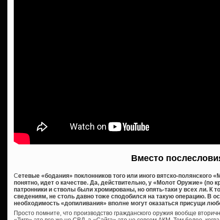
Вместо послеслови
С
етевые «бодания» поклонников того или иного вятско-полянского «М
понятно, идет о качестве. Да, действительно, у «Молот Оружие» (по 
патронники и стволы были хромированы, но опять-таки у всех ли. К 
сведениям, не столь давно тоже сподобился на такую операцию. В о
необходимость «допиливания» вполне могут оказаться присущи люб
Просто помните, что производство гражданского оружия вообще вторичн
«Тигр» это все же не СВД, а «Сайга» это не совсем АКМ. Тем более, когд