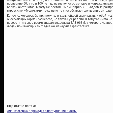
последние 50, а то и 100 лет, до извлечения со складов и «огражданива
боевой обстановке. К тому же постоянные «напряги» — кадровые рокиров
кировскими «Молотами» тоже явно не способствуют улучшению ситуаци
Конечно, хотелось бы при покупке и дальнейшей эксплуатации обойтис
облегчающих карман эксцессов, но таковы уж реалии. К тому же никто н
повезет», я в свое время знавал владельца ЗАЗ-968М, у которого «запор
людей понимающих выглядит как ненаучная фантастика…
Еще статьи по теме:
«Ланкастеры» переходят в наступление. Часть I