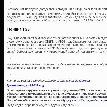
В основе, как не трудно догадаться, сегодняшняя СВДС со складным при
Политика ценообразования на модели из линейки TG3 вполне логична и
подороже — 86 400 рублей, в полимере — самый дешевый, 55 500 рубле
«складешка» обусловила у 02-го исполнения стоимость 78 300 рублей.
Тюнинг TG3
Будь я поклонником тактического стиля, остановился бы на самом бюдже
душеньке угодно, благо для СВД/Тигра/TG3 подобных комплектов и отд
алюминиевое цевье а-ля «Sig Sauer MCX», реально работающий телеско
встроенными демпферами от «FAB Defense» (или некую «спортивную» ко
внизу), боковой кронштейн с универсальной рельсой под оптику и т.д и т.
Конечная стоимость «кастома» вышла бы заметно ниже, нежели у собра
таким же, брутальным и современным:
Картинка взата с замечательного
сайта Юрия Максимова
.
Дополнение, май 2022 года
В последние пару месяцев ситуация с продажами TG3 стала, мягко го
официального приравнивания его к классическому нарезному оружию
буквально испарился не только с прилавков ормагов, но и с официал
Подробнее обо всем этом — в статье «
Куда уехал «Тигр», он был ещ
Ну да ладно, пора переходить к другим изделиям КК.