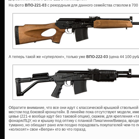
На фото
ВПО-221-03
с рекордным для данного семейства стволом в 700
А теперь такой же «суперлонг», только уже
ВПО-222-03
(цена 44 100 руб
Обратите внимание, что все они идут с классической крышкой ствольной
местом под боковой кронштейн. В линейке пока отсутствуют модели, им
цевье (221-е вообще идут без таковой опции), скажем, для крепления «т
фонаря/ЛЦУ, но и крышку под оптику с планкой Пикатинни/Вивера, врод
туманно, но обещает рано или поздно порадовать покупателей чем-то 
«колхозят» свои «Вепри» кто во что горазд.