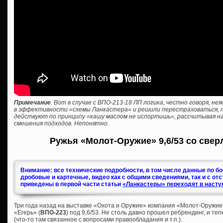
Примечание
. Вот в случае с ВПО-213-18 ЛП логика, честно говоря, н
в эффективности «схемы Ланкастера» и решили перестраховаться, пр
действуют по принципу «кашу маслом не испортишь», рассчитывая на
смешения подходов. Непонятно.
Ружья «Молот-Оружие» 9,6/53 со свер
Внимание: все технические подробности, в том числе данные по б
дробовые и картечные, видео как с общими сведениями, так и с от
приведены в первой части статьи
«Ланкастеры» переходят в насту
Три года назад на выставке «Охота и Оружие» компания «Молот-Оружие
«Егерь» (
ВПО-223
) под 9,6/53. Не столь давно прошел ребрендинг, и те
(что-то там связанное с вопросами правообладания и т.п.).