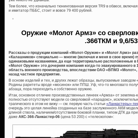
уже никого не удивишь.
Тем более, что изначально тюнингованная версия TR9 в обвесе, включа
и имитатор ПББС, стоит и вовсе 79 400 рублей.
Оружие «Молот Армз» со сверловк
.366ТКМ и 9,6/53
Рассказы о продукции компаний «Молот-Оружие» и «Молот Армз» ра
«Калашников» специально — многие (включая и меня в свое время) п
одинаковыми названиями, да еще территориально расположенные в В
«Молот Оружие» это дочерняя компания когда-то эвакуированного в 
область военного производства, впоследствии ОАО «ВПМЗ «Молот», 
назад частное предприятие.
В основе изделий и тех, и других лежат образцы, выпускаемые заводом
Родины раритеты вроде «мосинок» или ППШ. Уф, что-то многовато полу
абзаца, пора переходить к собственно оружию.
Итак, основное отличие производственных линеек «Армза» от земляка-ко
полностью отсутствуют модели со сверловкой «парадокс», исключительно
трагического в этом не вижу — см. первую часть статьи
«Ланкастеры» пе
очередь это целая линейка созданных на базе заслуженного АКМ моде
длиной ствола, наличием/отсутствием боковой планки, типом ДТК да пр
даже
АКС-366-Ланкастер-06
(цена 53 200) с «телескопом»: