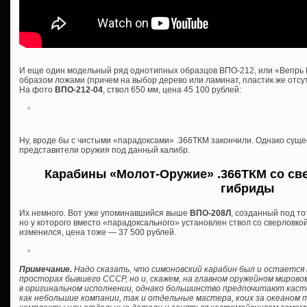
И еще один модельный ряд однотипных образцов ВПО-212, или «Вепрь 
образом ложами (причем на выбор дерево или ламинат, пластик же отсутс
На фото
ВПО-212-04
, ствол 650 мм, цена 45 100 рублей:
Ну, вроде бы с чистыми «парадоксами» .366ТКМ закончили. Однако сущ
представители оружия под данный калибр.
Карабины «Молот-Оружие» .366ТКМ со све
гибриды
Их немного. Вот уже упоминавшийся выше
ВПО-208Л
, созданный под то
но у которого вместо «парадоксального» установлен ствол со сверловкой
изменился, цена тоже — 37 500 рублей.
Примечание.
Надо сказать, что симоновский карабин был и остается 
просторах бывшего СССР, но и, скажем, на главном оружейном мирово
в оригинальном исполнении, однако большинство предпочитают кас
как небольшие компании, так и отдельные мастера, коих за океаном 