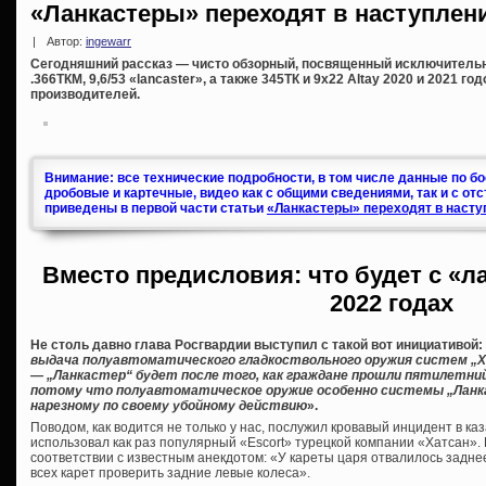
«Ланкастеры» переходят в наступлени
|
Автор:
ingewarr
Сегодняшний рассказ — чисто обзорный, посвященный исключитель
.366ТКМ, 9,6/53 «lancaster», а также 345ТК и 9х22 Altay 2020 и 2021 г
производителей.
Внимание: все технические подробности, в том числе данные по б
дробовые и картечные, видео как с общими сведениями, так и с от
приведены в первой части статьи
«Ланкастеры» переходят в насту
Вместо предисловия: что будет с «л
2022 годах
Не столь давно глава Росгвардии выступил с такой вот инициативой:
выдача полуавтоматического гладкоствольного оружия систем „Хат
— „Ланкастер“ будет после того, как граждане прошли пятилетни
потому что полуавтоматическое оружие особенно системы „Ланк
нарезному по своему убойному действию
».
Поводом, как водится не только у нас, послужил кровавый инцидент в ка
использовал как раз популярный «Escort» турецкой компании «Хатсан». К
соответствии с известным анекдотом: «У кареты царя отвалилось заднее
всех карет проверить задние левые колеса».