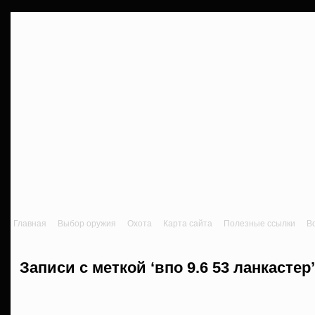
Главная
Выбор оружия
Охота
Карта сайта
Полезные ссылки
В
Записи с меткой ‘впо 9.6 53 ланкастер’