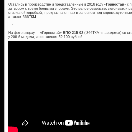
Остались в производстве и представленные в 2018 году «
Горностаи
» с 
затвором с тремя боевыми упорами. Это целое семейство легоньких и р
ствольной коробкой, предназначенных в основном под «промежуточные»
а также .366ТКМ.
На фото вверху — «Горностай»
ВПО-215-02
(.366ТКМ «парадокс») со ст
у 208-й модели, и составляет 52 100 рублей.