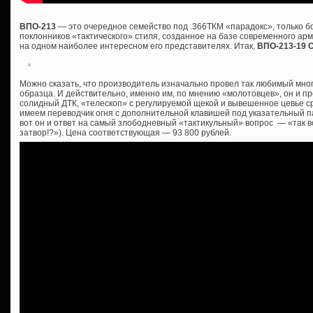
ВПО-213
— это очередное семейство под .366ТКМ «парадокс», только 
поклонников «тактического» стиля, созданное на базе современного ар
на одном наиболее интересном его представителях. Итак,
ВПО-213-19 
Можно сказать, что производитель изначально провел так любимый мно
образца. И действительно, именно им, по мнению «молотовцев», он и пр
солидный ДТК, «телескоп» с регулируемой щекой и вывешенное цевье сра
имеем переводчик огня с дополнительной клавишей под указательный пал
вот он и ответ на самый злободневный «тактикульный» вопрос — «так все
затвор!?»). Цена соответствующая — 93 800 рублей.