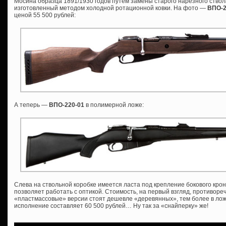
Мосина образца 1891/1930 годов путем замены старого нарезного ствол
изготовленный методом холодной ротационной ковки. На фото —
ВПО-
ценой 55 500 рублей:
А теперь —
ВПО-220-01
в полимерной ложе:
Слева на ствольной коробке имеется ласта под крепление бокового крон
позволяет работать с оптикой. Стоимость, на первый взгляд, противоре
«пластмассовые» версии стоят дешевле «деревянных», тем более в ложе
исполнение составляет 60 500 рублей… Ну так за «снайперку» же!