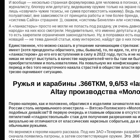
И вообще — несколько странная формулировка для человека в погонах,
журналисту, блогеру или депутату, видевшему оружие только на экране га
лишь «озвучил» чужие тезисы, не сумев противостоять нажиму). Ведь лю
полуавтомат, вне зависимости от принципа работы и тем более бренда,
«система Сайга» страшнее :)), скажем, «системы Бенелли» или «систем
А «ланкастеры» просто не могли не попасть под раздачу, уж очень дав
народа» на них косо смотрели. Неудивительно, что именно депутаты и 
то есть закрепили ограничения законодательно. Ну, в поправках есть еще
новаций — не тема данной статьи, кому интересно, найдут где о них почи
Единственное, что можно сказать в утешение начинающим стрелкам: 
имеет (хотя прецеденты обратного, увы, бывали), то, по идее, те, кт
«ланкастером» до его его вступления в силу в 2022 году, пусть и не
никак не могут выступать в качестве нарушителей чего бы там ни б
приобретателями и пользователями. На повальную же конфискацию 
период и без того нешуточного накала страстей в обществе власти вря
трезво оценивают ситуацию.
Ружья и карабины
.366ТКМ, 9,6/53 «l
Altay производства «Мол
Перво-наперво, как и положено, обратимся к изделиям зачинателя м
России столь непривычного огнестрела — Вятско-Полянского «Молот
подобных девайсов? В первую очередь и главным образом в отсутст
пятилетний «гладкоствольный» стаж для получения разрешения на их 
визуально не отличаются от классических нарезных собратьев, да и
обычными ружьями.
Но вернемся к героям нашего рассказа. Под них ЗАО «Техкрим» разраб
сначала появились патроны, а затем соответствующее оружие.
Это .36