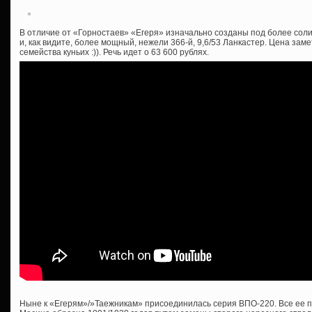
В отличие от «Горностаев» «Егеря» изначально созданы под более соли
и, как видите, более мощный, нежели 366-й, 9,6/53 Ланкастер. Цена зам
семейства куньих :)). Речь идет о 63 600 рублях.
Ныне к «Егерям»/»Таежникам» присоединилась серия ВПО-220. Все ее п