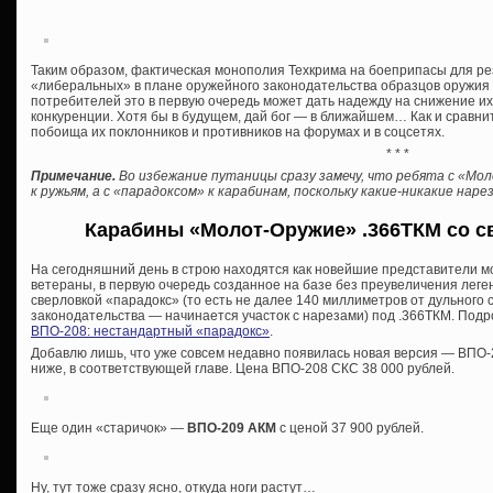
Таким образом, фактическая монополия Техкрима на боеприпасы для р
«либеральных» в плане оружейного законодательства образцов оружия о
потребителей это в первую очередь может дать надежду на снижение и
конкуренции. Хотя бы в будущем, дай бог — в ближайшем… Как и сравни
побоища их поклонников и противников на форумах и в соцсетях.
* * *
Примечание.
Во избежание путаницы сразу замечу, что ребята с «Мо
к ружьям, а с «парадоксом» к карабинам, поскольку какие-никакие на
Карабины «Молот-Оружие» .366ТКМ со с
На сегодняшний день в строю находятся как новейшие представители м
ветераны, в первую очередь созданное на базе без преувеличения лег
сверловкой «парадокс» (то есть не далее 140 миллиметров от дульного
законодательства — начинается участок с нарезами) под .366ТКМ. Подро
ВПО-208: нестандартный «парадокс»
.
Добавлю лишь, что уже совсем недавно появилась новая версия — ВПО-2
ниже, в соответствующей главе. Цена ВПО-208 СКС 38 000 рублей.
Еще один «старичок» —
ВПО-209 АКМ
с ценой 37 900 рублей.
Ну, тут тоже сразу ясно, откуда ноги растут…