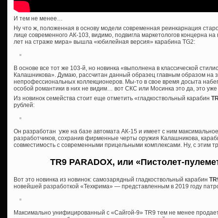
И тем не менее…
Ну что ж, положенная в основу модели современная реинкарнация старо
лице современного АК-103, видимо, подвигла маркетологов концерна на
лет на страже мира» вышла «юбилейная версия» карабина TG2:
В основе все тот же 103-й, но новинка «выполнена в классической стили
Калашникова». Думаю, рассчитан данный образец главным образом на 
непрофессиональных коллекционеров. Мы-то в свое время досыта набег
особой романтики в них не видим… вот СКС или Мосинка это да, это уже к
Из новинок семейства стоит еще отметить «гладкоствольный карабин
T
рублей:
Он разработан уже на базе автомата АК-15 и имеет с ним максимально
разработчиков, сохранив фирменные черты оружия Калашникова, караб
совместимость с современными прицельными комплексами. Ну, с этим тр
TR9 PARADOX, или «Пистолет-пулеме
Вот это новинка из новинок: самозарядный гладкоствольный карабин
TR
новейшей разработкой «Техкрима» — представленным в 2019 году патр
Максимально унифицированный с «Сайгой-9» TR9 тем не менее продается