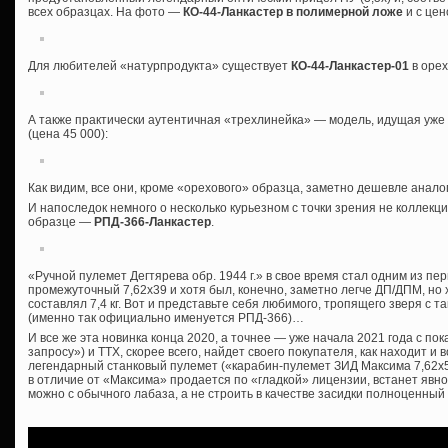
всех образцах. На фото —
КО-44-Ланкастер в полимерной ложе
и с цен
Для любителей «натурпродукта» существует
КО-44-Ланкастер-01
в орех
А также практически аутентичная «трехлинейка» — модель, идущая уж
(цена 45 000):
Как видим, все они, кроме «орехового» образца, заметно дешевле анал
И напоследок немного о несколько курьезном с точки зрения не коллекци
образце —
РПД-366-Ланкастер
.
«Ручной пулемет Дегтярева обр. 1944 г.» в свое время стал одним из п
промежуточный 7,62х39 и хотя был, конечно, заметно легче ДП/ДПМ, но 
составлял 7,4 кг. Вот и представьте себя любимого, тропящего зверя с 
(именно так официально именуется РПД-366)…
И все же эта новинка конца 2020, а точнее — уже начала 2021 года с по
запросу») и ТТХ, скорее всего, найдет своего покупателя, как находит 
легендарный станковый пулемет («карабин-пулемет ЗИД Максима 7,62х54
в отличие от «Максима» продается по «гладкой» лицензии, встанет явно
можно с обычного лабаза, а не строить в качестве засидки полноценный Д