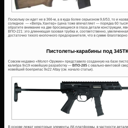
Поскольку он идет не в 366-м, а в куда более серьезном 9,6/53, то и назва
солидное — «Вепрь Хантер» (цена тоже впечатляет — порядка 60 тысяч 
обратите внимание на две бросающиеся в глаза детали конструкции, я
ВПО-221: это длиннющая газовая трубка и, соответственно, увеличенна
достаточно тихого кнопочного предохранителя, что в сумме благотворно
Пистолеты-карабины под 345ТК 
Совсем недавно «Молот-Оружие» представило созданную на базе писто
калибра 9х19 новейшую разработку —
ВПО-285
с овально-винтовой све
новейший боеприпас 9х22 Altay (см. начало статьи).
В основе лежат некоторые элементы АК-платформы, в частности детали