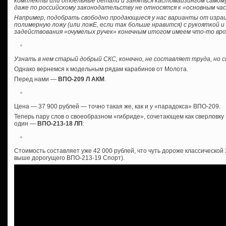
комплекты или отдельные детали и заняться кастомайзингом самому, б
даже по российскому законодательству не относятся к «основным ча
Например, подобрать свободно продающиеся у нас варианты от израил
полимерную ложу (или ложЕ, если так больше нравится) с рукояткой 
задействования «очумелых ручек» конечным итогом имеем что-то вро
Узнать в нем старый добрый СКС, конечно, не составляет труда, но
Однако вернемся к модельным рядам карабинов от Молота.
Перед нами —
ВПО-209 Л АКМ
.
Цена — 37 900 рублей — точно такая же, как и у «парадокса» ВПО-209.
Теперь пару слов о своеобразном «гибриде», сочетающем как сверловку «
один —
ВПО-213-18 ЛП
:
Стоимость составляет уже 42 000 рублей, что чуть дороже классической
выше дорогущего ВПО-213-19 Спорт).