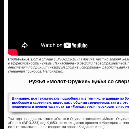
Примечание
. Вот в случае с ВПО-213-18 ЛП логика, честно говоря, н
в эффективности «схемы Ланкастера» и решили перестраховаться, пр
действуют по принципу «кашу маслом не испортишь», рассчитывая на
смешения подходов. Непонятно.
Ружья «Молот-Оружие» 9,6/53 со свер
Внимание: все технические подробности, в том числе данные по б
дробовые и картечные, видео как с общими сведениями, так и с от
приведены в первой части статьи
«Ланкастеры» переходят в насту
Три года назад на выставке «Охота и Оружие» компания «Молот-Оружие
«Егерь» (
ВПО-223
) под 9,6/53. Не столь давно прошел ребрендинг, и те
(что-то там связанное с вопросами правообладания и т.п.).