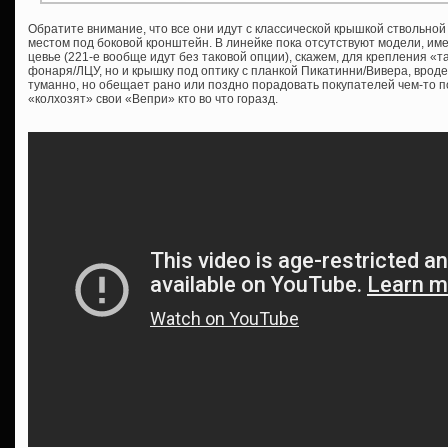
Обратите внимание, что все они идут с классической крышкой ствольной
местом под боковой кронштейн. В линейке пока отсутствуют модели, им
цевье (221-е вообще идут без таковой опции), скажем, для крепления «т
фонаря/ЛЦУ, но и крышку под оптику с планкой Пикатинни/Вивера, врод
туманно, но обещает рано или поздно порадовать покупателей чем-то 
«колхозят» свои «Вепри» кто во что горазд.