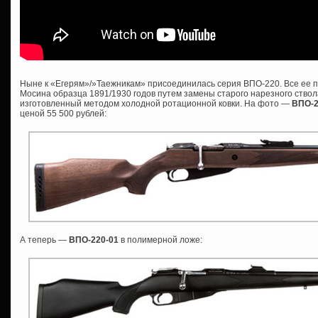
Ныне к «Егерям»/»Таежникам» присоединилась серия ВПО-220. Все ее п
Мосина образца 1891/1930 годов путем замены старого нарезного ствол
изготовленный методом холодной ротационной ковки. На фото —
ВПО-
ценой 55 500 рублей:
А теперь —
ВПО-220-01
в полимерной ложе: