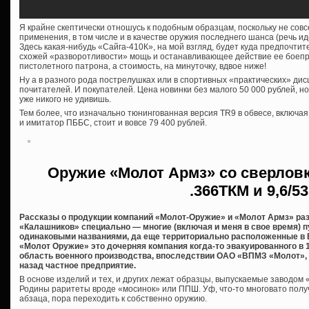
Я крайне скептически отношусь к подобным образцам, поскольку не сов
применения, в том числе и в качестве оружия последнего шанса (речь ид
Здесь какая-нибудь «Сайга-410К», на мой взгляд, будет куда предпочтит
схожей «разворотливости» мощь и останавливающее действие ее боеп
пистолетного патрона, а стоимость, на минуточку, вдвое ниже!
Ну а в разного рода пострелушках или в спортивных «практических» дис
почитателей. И покупателей. Цена новинки без малого 50 000 рублей, н
уже никого не удивишь.
Тем более, что изначально тюнингованная версия TR9 в обвесе, включа
и имитатор ПББС, стоит и вовсе 79 400 рублей.
Оружие «Молот Армз» со сверловк
.366ТКМ и 9,6/53
Рассказы о продукции компаний «Молот-Оружие» и «Молот Армз» ра
«Калашников» специально — многие (включая и меня в свое время) п
одинаковыми названиями, да еще территориально расположенные в В
«Молот Оружие» это дочерняя компания когда-то эвакуированного в 
область военного производства, впоследствии ОАО «ВПМЗ «Молот», 
назад частное предприятие.
В основе изделий и тех, и других лежат образцы, выпускаемые заводом
Родины раритеты вроде «мосинок» или ППШ. Уф, что-то многовато полу
абзаца, пора переходить к собственно оружию.