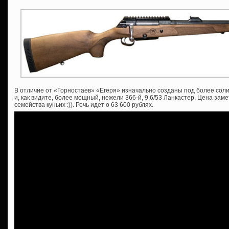
В отличие от «Горностаев» «Егеря» изначально созданы под более соли
и, как видите, более мощный, нежели 366-й, 9,6/53 Ланкастер. Цена зам
семейства куньих :)). Речь идет о 63 600 рублях.