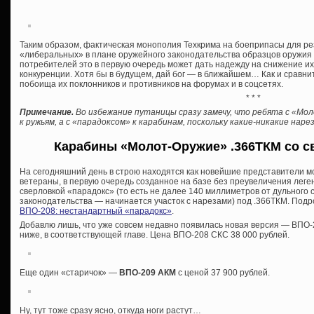
Таким образом, фактическая монополия Техкрима на боеприпасы для р
«либеральных» в плане оружейного законодательства образцов оружия о
потребителей это в первую очередь может дать надежду на снижение и
конкуренции. Хотя бы в будущем, дай бог — в ближайшем… Как и сравни
побоища их поклонников и противников на форумах и в соцсетях.
* * *
Примечание.
Во избежание путаницы сразу замечу, что ребята с «Мо
к ружьям, а с «парадоксом» к карабинам, поскольку какие-никакие на
Карабины «Молот-Оружие» .366ТКМ со с
На сегодняшний день в строю находятся как новейшие представители м
ветераны, в первую очередь созданное на базе без преувеличения лег
сверловкой «парадокс» (то есть не далее 140 миллиметров от дульного
законодательства — начинается участок с нарезами) под .366ТКМ. Подро
ВПО-208: нестандартный «парадокс»
.
Добавлю лишь, что уже совсем недавно появилась новая версия — ВПО-2
ниже, в соответствующей главе. Цена ВПО-208 СКС 38 000 рублей.
Еще один «старичок» —
ВПО-209 АКМ
с ценой 37 900 рублей.
Ну, тут тоже сразу ясно, откуда ноги растут…