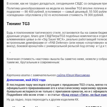
В основе, как не трудно догадаться, сегодняшняя СВДС со складным при
Политика ценообразования на модели из линейки TG3 вполне логична и
подороже — 86 400 рублей, в полимере — самый дешевый, 55 500 рубле
«складешка» обусловила у 02-го исполнения стоимость 78 300 рублей.
Тюнинг TG3
Будь я поклонником тактического стиля, остановился бы на самом бюдже
душеньке угодно, благо для СВД/Тигра/TG3 подобных комплектов и отд
алюминиевое цевье а-ля «Sig Sauer MCX», реально работающий телеско
встроенными демпферами от «FAB Defense» (или некую «спортивную» ко
внизу), боковой кронштейн с универсальной рельсой под оптику и т.д и т.
Конечная стоимость «кастома» вышла бы заметно ниже, нежели у собра
таким же, брутальным и современным:
Картинка взата с замечательного
сайта Юрия Максимова
.
Дополнение, май 2022 года
В последние пару месяцев ситуация с продажами TG3 стала, мягко го
официального приравнивания его к классическому нарезному оружию
буквально испарился не только с прилавков ормагов, но и с официал
Подробнее обо всем этом — в статье «
Куда уехал «Тигр», он был ещ
Ну да ладно, пора переходить к другим изделиям КК.