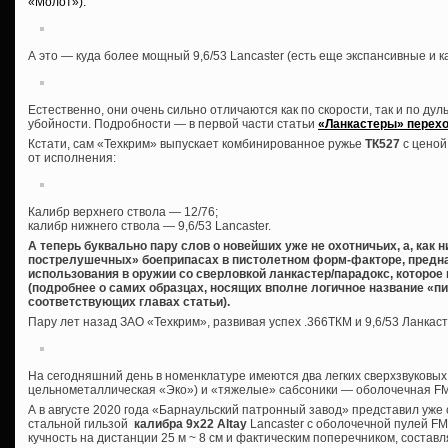
«Молот»):
А это — куда более мощный 9,6/53 Lancaster (есть еще экспансивные и 
Естественно, они очень сильно отличаются как по скорости, так и по дуль
убойности. Подробности — в первой части статьи
«Ланкастеры» перехо
Кстати, сам «Техкрим» выпускает комбинированное ружье
ТК527
с ценой
от исполнения:
Калибр верхнего ствола — 12/76;
калибр нижнего ствола — 9,6/53 Lancaster.
А теперь буквально пару слов о новейших уже не охотничьих, а, как 
пострелушечных» боеприпасах в пистолетном форм-факторе, предна
использования в оружии со сверловкой ланкастер/парадокс, которое
(подробнее о самих образцах, носящих вполне логичное название «пи
соответствующих главах статьи).
Пару лет назад ЗАО «Техкрим», развивая успех .366ТКМ и 9,6/53 Ланкас
На сегодняшний день в номенклатуре имеются два легких сверхзвуковых
цельнометаллическая «Эко») и «тяжелые» сабсоники — оболочечная FMJ
А в августе 2020 года «Барнаульский патронный завод» представил уж
стальной гильзой
калибра 9х22 Altay
Lancaster с оболочечной пулей FMJ 
кучность на дистанции 25 м ~ 8 см и фактическим поперечником, состав