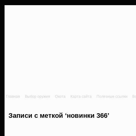
Главная
Выбор оружия
Охота
Карта сайта
Полезные ссылки
В
Записи с меткой ‘новинки 366’