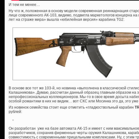
И тем не менее…
Ну что ж, положенная в основу модели современная реинкарнация старо
лице современного АК-103, видимо, подвигла маркетологов концерна на
лет на страже мира» вышла «юбилейная версия» карабина TG2:
В основе все тот же 103-й, но новинка «выполнена в классической стили
Калашникова». Думаю, рассчитан данный образец главным образом на 
непрофессиональных коллекционеров. Мы-то в свое время досыта набег
особой романтики в них не видим… вот СКС или Мосинка это да, это уже к
Из новинок семейства стоит еще отметить «гладкоствольный карабин
T
рублей:
Он разработан уже на базе автомата АК-15 и имеет с ним максимально
разработчиков, сохранив фирменные черты оружия Калашникова, караб
совместимость с современными прицельными комплексами. Ну, с этим тр