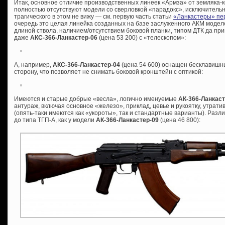
Итак, основное отличие производственных линеек «Армза» от земляка-ко
полностью отсутствуют модели со сверловкой «парадокс», исключительно
трагического в этом не вижу — см. первую часть статьи
«Ланкастеры» пе
очередь это целая линейка созданных на базе заслуженного АКМ моде
длиной ствола, наличием/отсутствием боковой планки, типом ДТК да пр
даже
АКС-366-Ланкастер-06
(цена 53 200) с «телескопом»:
А, например,
АКС-366-Ланкастер-04
(цена 54 600) оснащен бесклавишн
сторону, что позволяет не снимать боковой кронштейн с оптикой:
Имеются и старые добрые «весла», логично именуемые
АК-366-Ланкас
антураж, включая основное «железо», приклад, цевье и рукоятку, утрат
(опять-таки имеются как «укороты», так и стандартные варианты). Разли
до типа ТГП-А, как у модели
АК-366-Ланкастер-09
(цена 46 800):