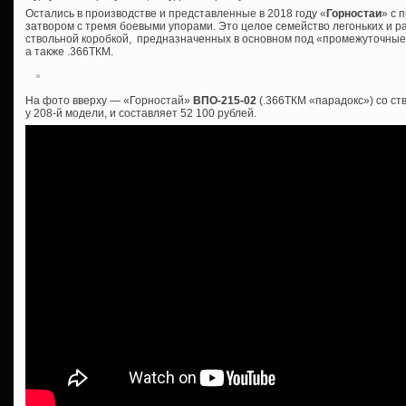
Остались в производстве и представленные в 2018 году «
Горностаи
» с 
затвором с тремя боевыми упорами. Это целое семейство легоньких и р
ствольной коробкой, предназначенных в основном под «промежуточные»
а также .366ТКМ.
На фото вверху — «Горностай»
ВПО-215-02
(.366ТКМ «парадокс») со ст
у 208-й модели, и составляет 52 100 рублей.