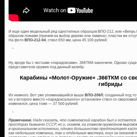
И еще один модельный ряд однотипных образцов ВПО-212, или «Вепрь 
образом ложами (причем на выбор дерево или ламинат, пластик же отсутс
На фото
ВПО-212-04
, ствол 650 мм, цена 45 100 рублей:
Ну, вроде бы с чистыми «парадоксами» .366ТКМ закончили. Однако сущ
представители оружия под данный калибр.
Карабины «Молот-Оружие» .366ТКМ со све
гибриды
Их немного. Вот уже упоминавшийся выше
ВПО-208Л
, созданный под то
но у которого вместо «парадоксального» установлен ствол со сверловкой
изменился, цена тоже — 37 500 рублей.
Примечание.
Надо сказать, что симоновский карабин был и остается 
просторах бывшего СССР, но и, скажем, на главном оружейном мирово
в оригинальном исполнении, однако большинство предпочитают кас
как небольшие компании, так и отдельные мастера, коих за океаном 