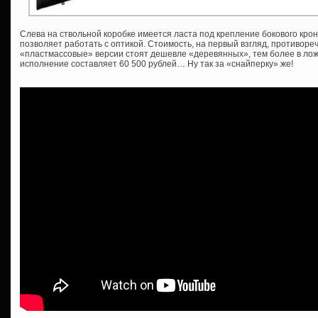
Слева на ствольной коробке имеется ласта под крепление бокового крон
позволяет работать с оптикой. Стоимость, на первый взгляд, противоре
«пластмассовые» версии стоят дешевле «деревянных», тем более в ложе
исполнение составляет 60 500 рублей… Ну так за «снайперку» же!