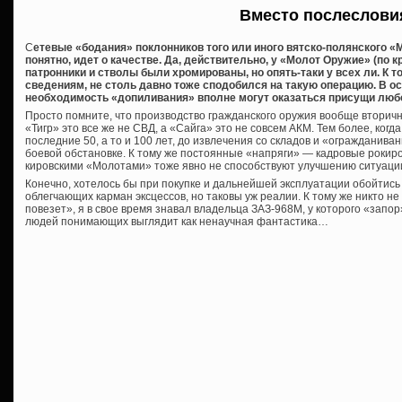
Вместо послеслови
С
етевые «бодания» поклонников того или иного вятско-полянского «М
понятно, идет о качестве. Да, действительно, у «Молот Оружие» (по 
патронники и стволы были хромированы, но опять-таки у всех ли. К 
сведениям, не столь давно тоже сподобился на такую операцию. В о
необходимость «допиливания» вполне могут оказаться присущи люб
Просто помните, что производство гражданского оружия вообще вторичн
«Тигр» это все же не СВД, а «Сайга» это не совсем АКМ. Тем более, когд
последние 50, а то и 100 лет, до извлечения со складов и «огражданива
боевой обстановке. К тому же постоянные «напряги» — кадровые рокиров
кировскими «Молотами» тоже явно не способствуют улучшению ситуаци
Конечно, хотелось бы при покупке и дальнейшей эксплуатации обойтис
облегчающих карман эксцессов, но таковы уж реалии. К тому же никто н
повезет», я в свое время знавал владельца ЗАЗ-968М, у которого «запор
людей понимающих выглядит как ненаучная фантастика…