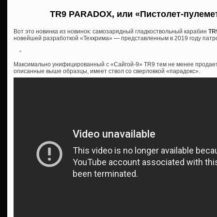
TR9 PARADOX, или «Пистолет-пулеме
Вот это новинка из новинок: самозарядный гладкоствольный карабин
TR
новейшей разработкой «Техкрима» — представленным в 2019 году патр
Максимально унифицированный с «Сайгой-9» TR9 тем не менее продается
описанные выше образцы, имеет ствол со сверловкой «парадокс».