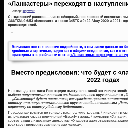
«Ланкастеры» переходят в наступлени
|
Автор:
ingewarr
Сегодняшний рассказ — чисто обзорный, посвященный исключитель
.366ТКМ, 9,6/53 «lancaster», а также 345ТК и 9х22 Altay 2020 и 2021 г
производителей.
Внимание: все технические подробности, в том числе данные по б
дробовые и картечные, видео как с общими сведениями, так и с от
приведены в первой части статьи
«Ланкастеры» переходят в насту
Вместо предисловия: что будет с «л
2022 годах
Не столь давно глава Росгвардии выступил с такой вот инициативой:
выдача полуавтоматического гладкоствольного оружия систем „Хат
— „Ланкастер“ будет после того, как граждане прошли пятилетни
потому что полуавтоматическое оружие особенно системы „Ланк
нарезному по своему убойному действию
».
Поводом, как водится не только у нас, послужил кровавый инцидент в ка
использовал как раз популярный «Escort» турецкой компании «Хатсан». К
соответствии с известным анекдотом: «У кареты царя отвалилось заднее
всех карет проверить задние левые колеса».