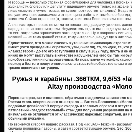
И вообще — несколько странная формулировка для человека в погонах,
журналисту, блогеру или депутату, видевшему оружие только на экране га
лишь «озвучил» чужие тезисы, не сумев противостоять нажиму). Ведь лю
полуавтомат, вне зависимости от принципа работы и тем более бренда,
«система Сайга» страшнее :)), скажем, «системы Бенелли» или «систем
А «ланкастеры» просто не могли не попасть под раздачу, уж очень дав
народа» на них косо смотрели. Неудивительно, что именно депутаты и 
то есть закрепили ограничения законодательно. Ну, в поправках есть еще
новаций — не тема данной статьи, кому интересно, найдут где о них почи
Единственное, что можно сказать в утешение начинающим стрелкам: 
имеет (хотя прецеденты обратного, увы, бывали), то, по идее, те, кт
«ланкастером» до его его вступления в силу в 2022 году, пусть и не
никак не могут выступать в качестве нарушителей чего бы там ни б
приобретателями и пользователями. На повальную же конфискацию 
период и без того нешуточного накала страстей в обществе власти вря
трезво оценивают ситуацию.
Ружья и карабины
.366ТКМ, 9,6/53 «l
Altay производства «Мол
Перво-наперво, как и положено, обратимся к изделиям зачинателя м
России столь непривычного огнестрела — Вятско-Полянского «Молот
подобных девайсов? В первую очередь и главным образом в отсутст
пятилетний «гладкоствольный» стаж для получения разрешения на их 
визуально не отличаются от классических нарезных собратьев, да и
обычными ружьями.
Но вернемся к героям нашего рассказа. Под них ЗАО «Техкрим» разраб
сначала появились патроны, а затем соответствующее оружие.
Это .36