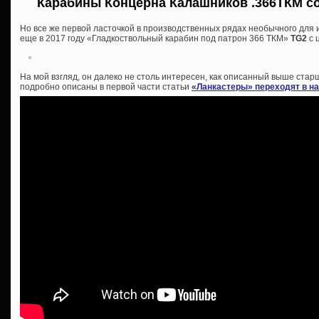
Карабины Концерна Калашников .366ТКМ со
Но все же первой ласточкой в производственных рядах необычного для
еще в 2017 году «Гладкоствольный карабин под патрон 366 ТКМ»
TG2
с 
На мой взгляд, он далеко не столь интересен, как описанный выше ст
подробно описаны в первой части статьи
«Ланкастеры» переходят в н