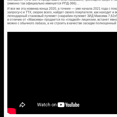
(именно так официально именуется РПД-366)…
И все же эта новинка конца 2020, а точнее — уже начала 2021 года с по
запросу») и ТТХ, скорее всего, найдет своего покупателя, как находит 
легендарный станковый пулемет («карабин-пулемет ЗИД Максима 7,62х54
в отличие от «Максима» продается по «гладкой» лицензии, встанет явно
можно с обычного лабаза, а не строить в качестве засидки полноценный Д