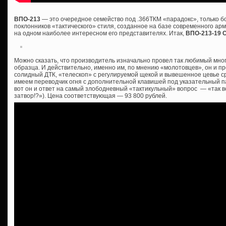
ВПО-213
— это очередное семейство под .366ТКМ «парадокс», только 
поклонников «тактического» стиля, созданное на базе современного ар
на одном наиболее интересном его представителях. Итак,
ВПО-213-19 
Можно сказать, что производитель изначально провел так любимый мно
образца. И действительно, именно им, по мнению «молотовцев», он и пр
солидный ДТК, «телескоп» с регулируемой щекой и вывешенное цевье сра
имеем переводчик огня с дополнительной клавишей под указательный пал
вот он и ответ на самый злободневный «тактикульный» вопрос — «так все
затвор!?»). Цена соответствующая — 93 800 рублей.