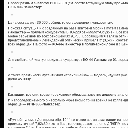
Своеобразным аналогом ВПО-208Л (см. соответствующую главу про «Мо
СКС-366-Ланкастер
:
Цена составляет 36 000 рублей, то есть дешевле «конкурента».
Похожая ситуация и с созданным на базе винтовки Мосина путем заме
Ланкастер
— прямым конкурентом ВПО-220 от «Молот-Оружие». Все издел
более серьезном во всех отношениях 9,6/53. Бросающимся в глаза отл
предустановленный легендарный оптический прицел ПУ (3,5х) и, соотве
всех образцах. На фото —
КО-44-Ланкастер в полимерной ложе
и с цен
Для любителей «натурпродукта» существует
КО-44-Ланкастер-01
в орех
А также практически аутентичная «трехлинейка» — модель, идущая уж
(цена 45 000):
Как видим, все они, кроме «орехового» образца, заметно дешевле анал
И напоследок немного о несколько курьезном с точки зрения не коллекци
образце —
РПД-366-Ланкастер
.
«Ручной пулемет Дегтярева обр. 1944 г.» в свое время стал одним из п
промежуточный 7,62х39 и хотя был, конечно, заметно легче ДП/ДПМ, но 
составлял 7,4 кг. Вот и представьте себя любимого, тропящего зверя с 