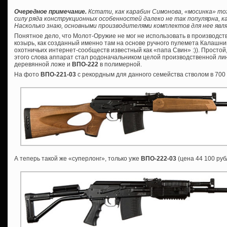
Очередное примечание.
Кстати, как карабин Симонова, «мосинка» то
силу ряда конструкционных особенностей далеко не так популярна, ка
Насколько знаю, основными производителями комплектов для нее явля
Понятное дело, что Молот-Оружие не мог не использовать в производс
козырь, как созданный именно там на основе ручного пулемета Калашник
охотничьих интернет-сообществ известный как «папа Свин» :)). Просто
этого слова аппарат стал родоначальником целой производственной лин
деревянной ложе и
ВПО-222
в полимерной.
На фото
ВПО-221-03
с рекордным для данного семейства стволом в 700
А теперь такой же «суперлонг», только уже
ВПО-222-03
(цена 44 100 руб