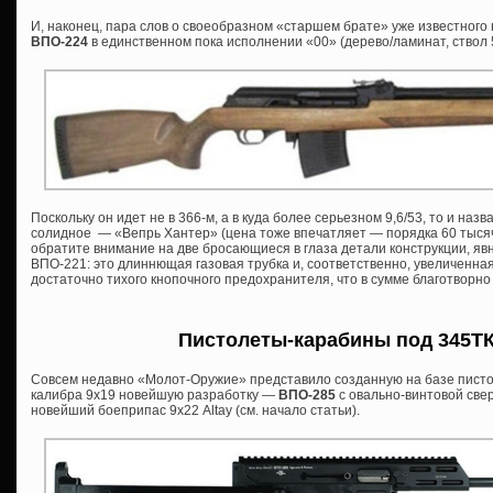
И, наконец, пара слов о своеобразном «старшем брате» уже известног
ВПО-224
в единственном пока исполнении «00» (дерево/ламинат, ствол 
Поскольку он идет не в 366-м, а в куда более серьезном 9,6/53, то и назва
солидное — «Вепрь Хантер» (цена тоже впечатляет — порядка 60 тысяч 
обратите внимание на две бросающиеся в глаза детали конструкции, я
ВПО-221: это длиннющая газовая трубка и, соответственно, увеличенна
достаточно тихого кнопочного предохранителя, что в сумме благотворно
Пистолеты-карабины под 345ТК 
Совсем недавно «Молот-Оружие» представило созданную на базе писто
калибра 9х19 новейшую разработку —
ВПО-285
с овально-винтовой све
новейший боеприпас 9х22 Altay (см. начало статьи).