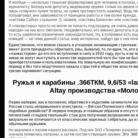
И вообще — несколько странная формулировка для человека в погонах,
журналисту, блогеру или депутату, видевшему оружие только на экране га
лишь «озвучил» чужие тезисы, не сумев противостоять нажиму). Ведь лю
полуавтомат, вне зависимости от принципа работы и тем более бренда,
«система Сайга» страшнее :)), скажем, «системы Бенелли» или «систем
А «ланкастеры» просто не могли не попасть под раздачу, уж очень дав
народа» на них косо смотрели. Неудивительно, что именно депутаты и 
то есть закрепили ограничения законодательно. Ну, в поправках есть еще
новаций — не тема данной статьи, кому интересно, найдут где о них почи
Единственное, что можно сказать в утешение начинающим стрелкам: 
имеет (хотя прецеденты обратного, увы, бывали), то, по идее, те, кт
«ланкастером» до его его вступления в силу в 2022 году, пусть и не
никак не могут выступать в качестве нарушителей чего бы там ни б
приобретателями и пользователями. На повальную же конфискацию 
период и без того нешуточного накала страстей в обществе власти вря
трезво оценивают ситуацию.
Ружья и карабины
.366ТКМ, 9,6/53 «l
Altay производства «Мол
Перво-наперво, как и положено, обратимся к изделиям зачинателя м
России столь непривычного огнестрела — Вятско-Полянского «Молот
подобных девайсов? В первую очередь и главным образом в отсутст
пятилетний «гладкоствольный» стаж для получения разрешения на их 
визуально не отличаются от классических нарезных собратьев, да и
обычными ружьями.
Но вернемся к героям нашего рассказа. Под них ЗАО «Техкрим» разраб
сначала появились патроны, а затем соответствующее оружие.
Это .36