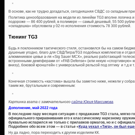
В основе, как не трудно догадаться, сегодняшняя СВДС со складным при
Политика ценообразования на модели из линейки TG3 вполне логична и
подороже — 86 400 рублей, в полимере — самый дешевый, 55 500 рубле
«складешка» обусловила у 02-го исполнения стоимость 78 300 рублей.
Тюнинг TG3
Будь я поклонником тактического стиля, остановился бы на самом бюдже
душеньке угодно, благо для СВД/Тигра/TG3 подобных комплектов и отд
алюминиевое цевье а-ля «Sig Sauer MCX», реально работающий телеско
встроенными демпферами от «FAB Defense» (или некую «спортивную» ко
внизу), боковой кронштейн с универсальной рельсой под оптику и т.д и т.
Конечная стоимость «кастома» вышла бы заметно ниже, нежели у собра
таким же, брутальным и современным:
Картинка взата с замечательного
сайта Юрия Максимова
.
Дополнение, май 2022 года
В последние пару месяцев ситуация с продажами TG3 стала, мягко го
официального приравнивания его к классическому нарезному оружию
буквально испарился не только с прилавков ормагов, но и с официал
Подробнее обо всем этом — в статье «
Куда уехал «Тигр», он был ещ
Ну да ладно, пора переходить к другим изделиям КК.