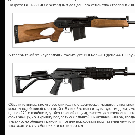
На фото
ВПО-221-03
с рекордным для данного семейства стволом в 700
А теперь такой же «суперлонг», только уже
ВПО-222-03
(цена 44 100 руб
Обратите внимание, что все они идут с классической крышкой ствольной
местом под боковой кронштейн. В линейке пока отсутствуют модели, им
цевье (221-е вообще идут без таковой опции), скажем, для крепления «т
фонаря/ЛЦУ, но и крышку под оптику с планкой Пикатинни/Вивера, врод
туманно, но обещает рано или поздно порадовать покупателей чем-то 
«колхозят» свои «Вепри» кто во что горазд.