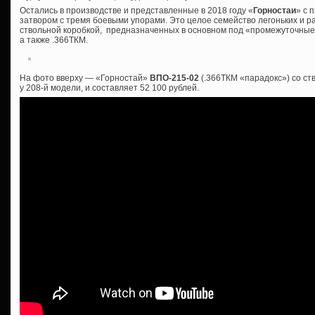
Остались в производстве и представленные в 2018 году «
Горностаи
» с 
затвором с тремя боевыми упорами. Это целое семейство легоньких и р
ствольной коробкой, предназначенных в основном под «промежуточные»
а также .366ТКМ.
На фото вверху — «Горностай»
ВПО-215-02
(.366ТКМ «парадокс») со ст
у 208-й модели, и составляет 52 100 рублей.