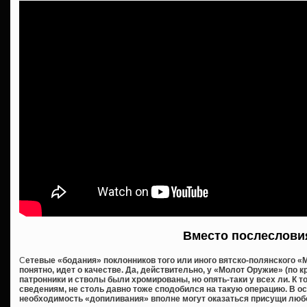
Вместо послеслови
С
етевые «бодания» поклонников того или иного вятско-полянского «М
понятно, идет о качестве. Да, действительно, у «Молот Оружие» (по 
патронники и стволы были хромированы, но опять-таки у всех ли. К 
сведениям, не столь давно тоже сподобился на такую операцию. В о
необходимость «допиливания» вполне могут оказаться присущи люб