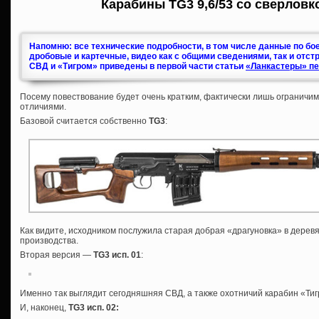
Карабины TG3 9,6/53 со сверловк
Напомню: все технические подробности, в том числе данные по бо
дробовые и картечные, видео как с общими сведениями, так и отст
СВД и «Тигром» приведены в первой части статьи
«Ланкастеры» пе
Посему повествование будет очень кратким, фактически лишь ограничи
отличиями.
Базовой считается собственно
TG3
:
Как видите, исходником послужила старая добрая «драгуновка» в дерев
производства.
Вторая версия —
TG3 исп. 01
:
Именно так выглядит сегодняшняя СВД, а также охотничий карабин «Тигр
И, наконец,
TG3 исп. 02
: