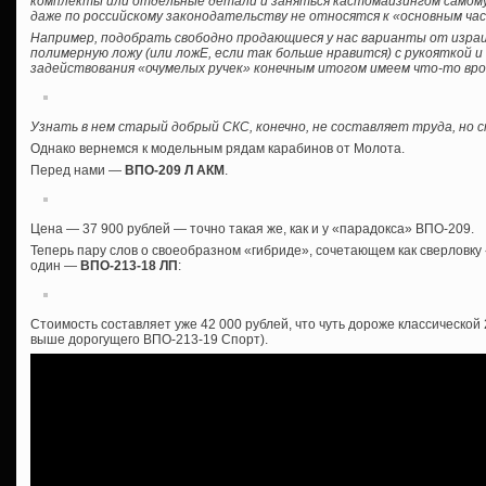
комплекты или отдельные детали и заняться кастомайзингом самому, б
даже по российскому законодательству не относятся к «основным ча
Например, подобрать свободно продающиеся у нас варианты от израил
полимерную ложу (или ложЕ, если так больше нравится) с рукояткой 
задействования «очумелых ручек» конечным итогом имеем что-то вро
Узнать в нем старый добрый СКС, конечно, не составляет труда, но
Однако вернемся к модельным рядам карабинов от Молота.
Перед нами —
ВПО-209 Л АКМ
.
Цена — 37 900 рублей — точно такая же, как и у «парадокса» ВПО-209.
Теперь пару слов о своеобразном «гибриде», сочетающем как сверловку «
один —
ВПО-213-18 ЛП
:
Стоимость составляет уже 42 000 рублей, что чуть дороже классической
выше дорогущего ВПО-213-19 Спорт).