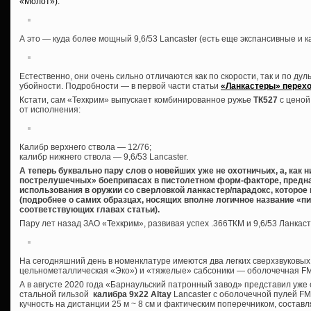
«Молот»):
А это — куда более мощный 9,6/53 Lancaster (есть еще экспансивные и 
Естественно, они очень сильно отличаются как по скорости, так и по дуль
убойности. Подробности — в первой части статьи
«Ланкастеры» перехо
Кстати, сам «Техкрим» выпускает комбинированное ружье
ТК527
с ценой
от исполнения:
Калибр верхнего ствола — 12/76;
калибр нижнего ствола — 9,6/53 Lancaster.
А теперь буквально пару слов о новейших уже не охотничьих, а, как 
пострелушечных» боеприпасах в пистолетном форм-факторе, предна
использования в оружии со сверловкой ланкастер/парадокс, которое
(подробнее о самих образцах, носящих вполне логичное название «пи
соответствующих главах статьи).
Пару лет назад ЗАО «Техкрим», развивая успех .366ТКМ и 9,6/53 Ланкас
На сегодняшний день в номенклатуре имеются два легких сверхзвуковых
цельнометаллическая «Эко») и «тяжелые» сабсоники — оболочечная FMJ
А в августе 2020 года «Барнаульский патронный завод» представил уж
стальной гильзой
калибра 9х22 Altay
Lancaster с оболочечной пулей FMJ 
кучность на дистанции 25 м ~ 8 см и фактическим поперечником, состав