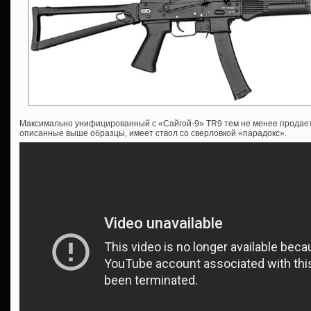
Максимально унифицированный с «Сайгой-9» TR9 тем не менее продается
описанные выше образцы, имеет ствол со сверловкой «парадокс».