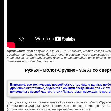
Примечание
. Вот в случае с ВПО-213-18 ЛП логика, честно говоря, н
в эффективности «схемы Ланкастера» и решили перестраховаться, пр
действуют по принципу «кашу маслом не испортишь», рассчитывая на
смешения подходов. Непонятно.
Ружья «Молот-Оружие» 9,6/53 со свер
Внимание: все технические подробности, в том числе данные по б
дробовые и картечные, видео как с общими сведениями, так и с от
приведены в первой части статьи
«Ланкастеры» переходят в насту
Три года назад на выставке «Охота и Оружие» компания «Молот-Оружие
«Егерь» (
ВПО-223
) под 9,6/53. Не столь давно прошел ребрендинг, и те
(что-то там связанное с вопросами правообладания и т.п.).