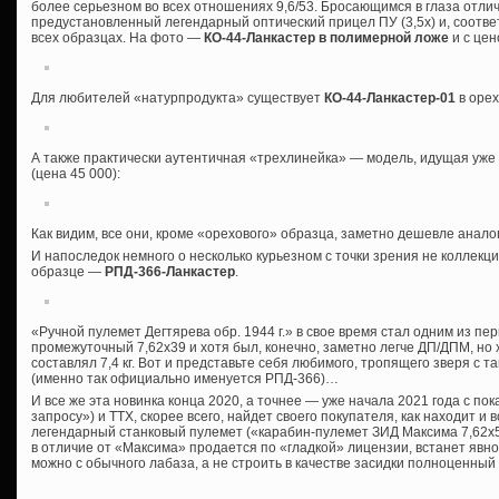
более серьезном во всех отношениях 9,6/53. Бросающимся в глаза отл
предустановленный легендарный оптический прицел ПУ (3,5х) и, соотве
всех образцах. На фото —
КО-44-Ланкастер в полимерной ложе
и с цен
Для любителей «натурпродукта» существует
КО-44-Ланкастер-01
в орех
А также практически аутентичная «трехлинейка» — модель, идущая уж
(цена 45 000):
Как видим, все они, кроме «орехового» образца, заметно дешевле анал
И напоследок немного о несколько курьезном с точки зрения не коллекци
образце —
РПД-366-Ланкастер
.
«Ручной пулемет Дегтярева обр. 1944 г.» в свое время стал одним из п
промежуточный 7,62х39 и хотя был, конечно, заметно легче ДП/ДПМ, но 
составлял 7,4 кг. Вот и представьте себя любимого, тропящего зверя с 
(именно так официально именуется РПД-366)…
И все же эта новинка конца 2020, а точнее — уже начала 2021 года с по
запросу») и ТТХ, скорее всего, найдет своего покупателя, как находит 
легендарный станковый пулемет («карабин-пулемет ЗИД Максима 7,62х54
в отличие от «Максима» продается по «гладкой» лицензии, встанет явно
можно с обычного лабаза, а не строить в качестве засидки полноценный Д