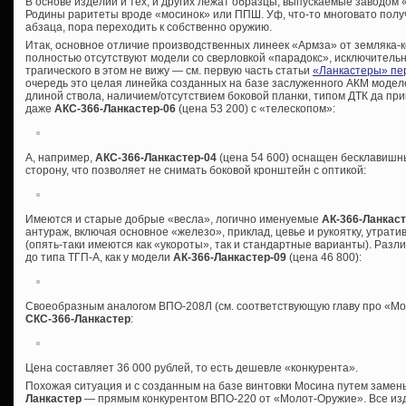
В основе изделий и тех, и других лежат образцы, выпускаемые заводом
Родины раритеты вроде «мосинок» или ППШ. Уф, что-то многовато полу
абзаца, пора переходить к собственно оружию.
Итак, основное отличие производственных линеек «Армза» от земляка-ко
полностью отсутствуют модели со сверловкой «парадокс», исключительно
трагического в этом не вижу — см. первую часть статьи
«Ланкастеры» пе
очередь это целая линейка созданных на базе заслуженного АКМ моде
длиной ствола, наличием/отсутствием боковой планки, типом ДТК да пр
даже
АКС-366-Ланкастер-06
(цена 53 200) с «телескопом»:
А, например,
АКС-366-Ланкастер-04
(цена 54 600) оснащен бесклавишн
сторону, что позволяет не снимать боковой кронштейн с оптикой:
Имеются и старые добрые «весла», логично именуемые
АК-366-Ланкас
антураж, включая основное «железо», приклад, цевье и рукоятку, утрат
(опять-таки имеются как «укороты», так и стандартные варианты). Разли
до типа ТГП-А, как у модели
АК-366-Ланкастер-09
(цена 46 800):
Своеобразным аналогом ВПО-208Л (см. соответствующую главу про «Мо
СКС-366-Ланкастер
:
Цена составляет 36 000 рублей, то есть дешевле «конкурента».
Похожая ситуация и с созданным на базе винтовки Мосина путем заме
Ланкастер
— прямым конкурентом ВПО-220 от «Молот-Оружие». Все издел