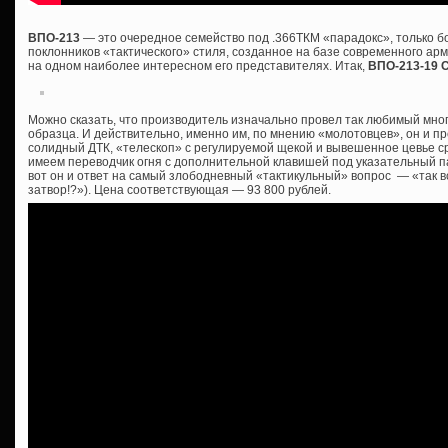
ВПО-213
— это очередное семейство под .366ТКМ «парадокс», только 
поклонников «тактического» стиля, созданное на базе современного ар
на одном наиболее интересном его представителях. Итак,
ВПО-213-19 
Можно сказать, что производитель изначально провел так любимый мно
образца. И действительно, именно им, по мнению «молотовцев», он и пр
солидный ДТК, «телескоп» с регулируемой щекой и вывешенное цевье сра
имеем переводчик огня с дополнительной клавишей под указательный пал
вот он и ответ на самый злободневный «тактикульный» вопрос — «так все
затвор!?»). Цена соответствующая — 93 800 рублей.