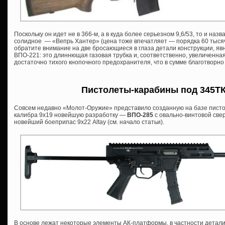
Поскольку он идет не в 366-м, а в куда более серьезном 9,6/53, то и назва
солидное — «Вепрь Хантер» (цена тоже впечатляет — порядка 60 тысяч 
обратите внимание на две бросающиеся в глаза детали конструкции, я
ВПО-221: это длиннющая газовая трубка и, соответственно, увеличенна
достаточно тихого кнопочного предохранителя, что в сумме благотворно
Пистолеты-карабины под 345ТК 
Совсем недавно «Молот-Оружие» представило созданную на базе писто
калибра 9х19 новейшую разработку —
ВПО-285
с овально-винтовой све
новейший боеприпас 9х22 Altay (см. начало статьи).
В основе лежат некоторые элементы АК-платформы, в частности детали