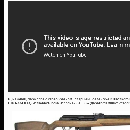
И, наконец, пара слов о своеобразном «старшем брате» уже известног
ВПО-224
в единственном пока исполнении «00» (дерево/ламинат, ствол 