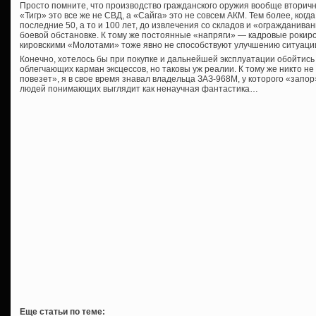
Просто помните, что производство гражданского оружия вообще вторичн
«Тигр» это все же не СВД, а «Сайга» это не совсем АКМ. Тем более, когд
последние 50, а то и 100 лет, до извлечения со складов и «огражданива
боевой обстановке. К тому же постоянные «напряги» — кадровые рокиров
кировскими «Молотами» тоже явно не способствуют улучшению ситуаци
Конечно, хотелось бы при покупке и дальнейшей эксплуатации обойтис
облегчающих карман эксцессов, но таковы уж реалии. К тому же никто н
повезет», я в свое время знавал владельца ЗАЗ-968М, у которого «запор
людей понимающих выглядит как ненаучная фантастика…
Еще статьи по теме: