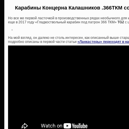
Карабины Концерна Калашников .366ТКМ со
Но все же первой ласточкой в производственных рядах необычного для
еще в 2017 году «Гладкоствольный карабин под патрон 366 ТКМ»
TG2
с 
На мой взгляд, он далеко не столь интересен, как описанный выше ст
подробно описаны в первой части статьи
«Ланкастеры» переходят в н