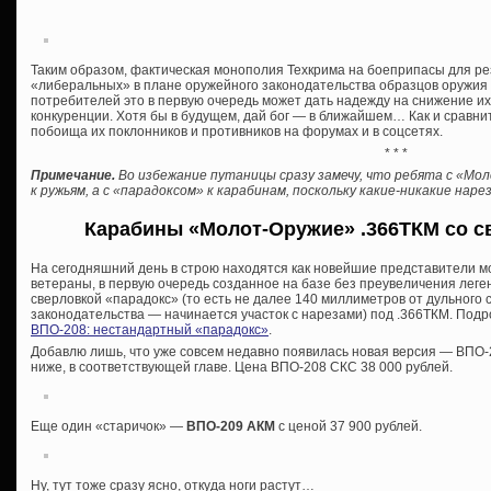
Таким образом, фактическая монополия Техкрима на боеприпасы для р
«либеральных» в плане оружейного законодательства образцов оружия о
потребителей это в первую очередь может дать надежду на снижение и
конкуренции. Хотя бы в будущем, дай бог — в ближайшем… Как и сравни
побоища их поклонников и противников на форумах и в соцсетях.
* * *
Примечание.
Во избежание путаницы сразу замечу, что ребята с «Мо
к ружьям, а с «парадоксом» к карабинам, поскольку какие-никакие на
Карабины «Молот-Оружие» .366ТКМ со с
На сегодняшний день в строю находятся как новейшие представители м
ветераны, в первую очередь созданное на базе без преувеличения лег
сверловкой «парадокс» (то есть не далее 140 миллиметров от дульного
законодательства — начинается участок с нарезами) под .366ТКМ. Подро
ВПО-208: нестандартный «парадокс»
.
Добавлю лишь, что уже совсем недавно появилась новая версия — ВПО-2
ниже, в соответствующей главе. Цена ВПО-208 СКС 38 000 рублей.
Еще один «старичок» —
ВПО-209 АКМ
с ценой 37 900 рублей.
Ну, тут тоже сразу ясно, откуда ноги растут…