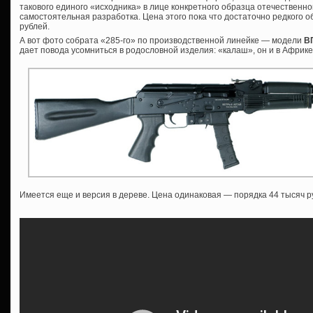
такового единого «исходника» в лице конкретного образца отечественной
самостоятельная разработка. Цена этого пока что достаточно редкого о
рублей.
А вот фото собрата «285-го» по производственной линейке — модели
ВП
дает повода усомниться в родословной изделия: «калаш», он и в Афри
Имеется еще и версия в дереве. Цена одинаковая — порядка 44 тысяч р