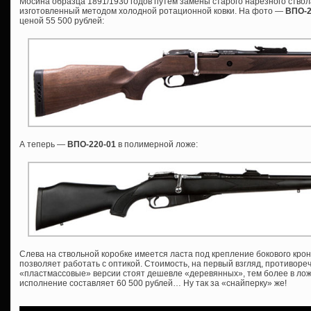
Мосина образца 1891/1930 годов путем замены старого нарезного ствол
изготовленный методом холодной ротационной ковки. На фото —
ВПО-
ценой 55 500 рублей:
А теперь —
ВПО-220-01
в полимерной ложе:
Слева на ствольной коробке имеется ласта под крепление бокового крон
позволяет работать с оптикой. Стоимость, на первый взгляд, противоре
«пластмассовые» версии стоят дешевле «деревянных», тем более в ложе
исполнение составляет 60 500 рублей… Ну так за «снайперку» же!