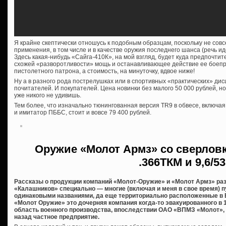
Я крайне скептически отношусь к подобным образцам, поскольку не сов
применения, в том числе и в качестве оружия последнего шанса (речь ид
Здесь какая-нибудь «Сайга-410К», на мой взгляд, будет куда предпочтит
схожей «разворотливости» мощь и останавливающее действие ее боеп
пистолетного патрона, а стоимость, на минуточку, вдвое ниже!
Ну а в разного рода пострелушках или в спортивных «практических» дис
почитателей. И покупателей. Цена новинки без малого 50 000 рублей, н
уже никого не удивишь.
Тем более, что изначально тюнингованная версия TR9 в обвесе, включа
и имитатор ПББС, стоит и вовсе 79 400 рублей.
Оружие «Молот Армз» со сверловк
.366ТКМ и 9,6/53
Рассказы о продукции компаний «Молот-Оружие» и «Молот Армз» ра
«Калашников» специально — многие (включая и меня в свое время) п
одинаковыми названиями, да еще территориально расположенные в В
«Молот Оружие» это дочерняя компания когда-то эвакуированного в 
область военного производства, впоследствии ОАО «ВПМЗ «Молот», 
назад частное предприятие.