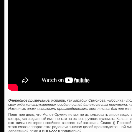
Очередное примечание.
Кстати, как карабин Симонова, «мосинка» то
силу ряда конструкционных особенностей далеко не так популярна, ка
Насколько знаю, основными производителями комплектов для нее явля
Понятное дело, что Молот-Оружие не мог не использовать в производс
козырь, как созданный именно там на основе ручного пулемета Калашник
охотничьих интернет-сообществ известный как «папа Свин» :)). Просто
этого слова аппарат стал родоначальником целой производственной лин
деревянной ложе и
ВПО-222
в полимерной.