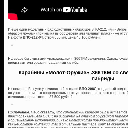
И еще один модельный ряд однотипных образцов ВПО-212, или «Вепрь 
образом ложами (причем на выбор дерево или ламинат, пластик же отсутс
На фото
ВПО-212-04
, ствол 650 мм, цена 45 100 рублей:
Ну, вроде бы с чистыми «парадоксами» .366ТКМ закончили. Однако сущ
представители оружия под данный калибр.
Карабины «Молот-Оружие» .366ТКМ со све
гибриды
Их немного. Вот уже упоминавшийся выше
ВПО-208Л
, созданный под то
но у которого вместо «парадоксального» установлен ствол со сверловкой
изменился, цена тоже — 37 500 рублей.
Примечание.
Надо сказать, что симоновский карабин был и остается 
просторах бывшего СССР, но и, скажем, на главном оружейном мирово
в оригинальном исполнении, однако большинство предпочитают кас
как небольшие компании, так и отдельные мастера, коих за океаном 