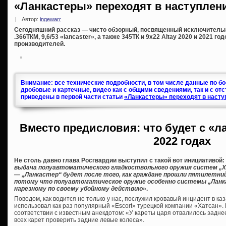
«Ланкастеры» переходят в наступлени
|
Автор:
ingewarr
Сегодняшний рассказ — чисто обзорный, посвященный исключитель
.366ТКМ, 9,6/53 «lancaster», а также 345ТК и 9х22 Altay 2020 и 2021 г
производителей.
Внимание: все технические подробности, в том числе данные по б
дробовые и картечные, видео как с общими сведениями, так и с от
приведены в первой части статьи
«Ланкастеры» переходят в насту
Вместо предисловия: что будет с «л
2022 годах
Не столь давно глава Росгвардии выступил с такой вот инициативой:
выдача полуавтоматического гладкоствольного оружия систем „Хат
— „Ланкастер“ будет после того, как граждане прошли пятилетни
потому что полуавтоматическое оружие особенно системы „Ланк
нарезному по своему убойному действию
».
Поводом, как водится не только у нас, послужил кровавый инцидент в ка
использовал как раз популярный «Escort» турецкой компании «Хатсан». К
соответствии с известным анекдотом: «У кареты царя отвалилось заднее
всех карет проверить задние левые колеса».