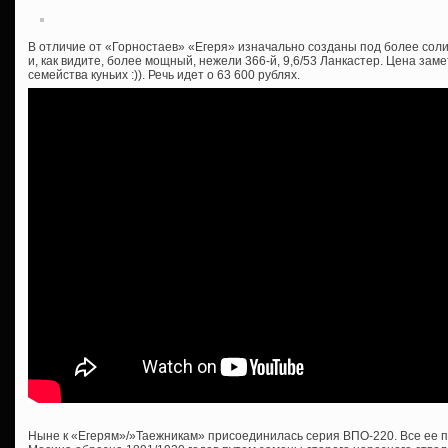
В отличие от «Горностаев» «Егеря» изначально созданы под более соли
и, как видите, более мощный, нежели 366-й, 9,6/53 Ланкастер. Цена зам
семейства куньих :)). Речь идет о 63 600 рублях.
Ныне к «Егерям»/»Таежникам» присоединилась серия ВПО-220. Все ее п