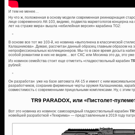
И тем не менее…
Ну что ж, положенная в основу модели современная реинкарнация старо
лице современного АК-103, видимо, подвигла маркетологов концерна на
лет на страже мира» вышла «юбилейная версия» карабина TG2:
В основе все тот же 103-й, но новинка «выполнена в классической стили
Калашникова». Думаю, рассчитан данный образец главным образом на 
непрофессиональных коллекционеров. Мы-то в свое время досыта набег
особой романтики в них не видим… вот СКС или Мосинка это да, это уже к
Из новинок семейства стоит еще отметить «гладкоствольный карабин
T
рублей:
Он разработан уже на базе автомата АК-15 и имеет с ним максимально
разработчиков, сохранив фирменные черты оружия Калашникова, караб
совместимость с современными прицельными комплексами. Ну, с этим тр
TR9 PARADOX, или «Пистолет-пулеме
Вот это новинка из новинок: самозарядный гладкоствольный карабин
TR
новейшей разработкой «Техкрима» — представленным в 2019 году патр