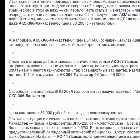
Итак, основное отличие производственных линеек «Армза» от земляка-ко
полностью отсутствуют модели со сверловкой «парадокс», исключительно
трагического в этом не вижу — см. первую часть статьи
«Ланкастеры» пе
очередь это целая линейка созданных на базе заслуженного АКМ моде
длиной ствола, наличием/отсутствием боковой планки, типом ДТК да пр
даже
АКС-366-Ланкастер-06
(цена 53 200) с «телескопом»:
А, например,
АКС-366-Ланкастер-04
(цена 54 600) оснащен бесклавишн
сторону, что позволяет не снимать боковой кронштейн с оптикой:
Имеются и старые добрые «весла», логично именуемые
АК-366-Ланкас
антураж, включая основное «железо», приклад, цевье и рукоятку, утрат
(опять-таки имеются как «укороты», так и стандартные варианты). Разли
до типа ТГП-А, как у модели
АК-366-Ланкастер-09
(цена 46 800):
Своеобразным аналогом ВПО-208Л (см. соответствующую главу про «Мо
СКС-366-Ланкастер
:
Цена составляет 36 000 рублей, то есть дешевле «конкурента».
Похожая ситуация и с созданным на базе винтовки Мосина путем заме
Ланкастер
— прямым конкурентом ВПО-220 от «Молот-Оружие». Все издел
более серьезном во всех отношениях 9,6/53. Бросающимся в глаза отл
предустановленный легендарный оптический прицел ПУ (3,5х) и, соотве
всех образцах. На фото —
КО-44-Ланкастер в полимерной ложе
и с цен