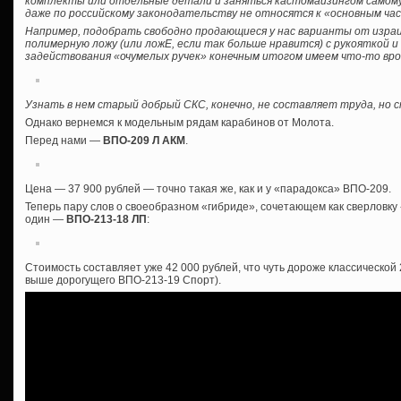
комплекты или отдельные детали и заняться кастомайзингом самому, б
даже по российскому законодательству не относятся к «основным ча
Например, подобрать свободно продающиеся у нас варианты от израил
полимерную ложу (или ложЕ, если так больше нравится) с рукояткой 
задействования «очумелых ручек» конечным итогом имеем что-то вро
Узнать в нем старый добрый СКС, конечно, не составляет труда, но
Однако вернемся к модельным рядам карабинов от Молота.
Перед нами —
ВПО-209 Л АКМ
.
Цена — 37 900 рублей — точно такая же, как и у «парадокса» ВПО-209.
Теперь пару слов о своеобразном «гибриде», сочетающем как сверловку «
один —
ВПО-213-18 ЛП
:
Стоимость составляет уже 42 000 рублей, что чуть дороже классической
выше дорогущего ВПО-213-19 Спорт).