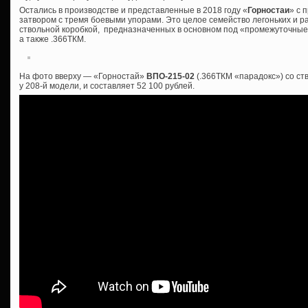
Остались в производстве и представленные в 2018 году «
Горностаи
» с 
затвором с тремя боевыми упорами. Это целое семейство легоньких и р
ствольной коробкой, предназначенных в основном под «промежуточные»
а также .366ТКМ.
На фото вверху — «Горностай»
ВПО-215-02
(.366ТКМ «парадокс») со ст
у 208-й модели, и составляет 52 100 рублей.