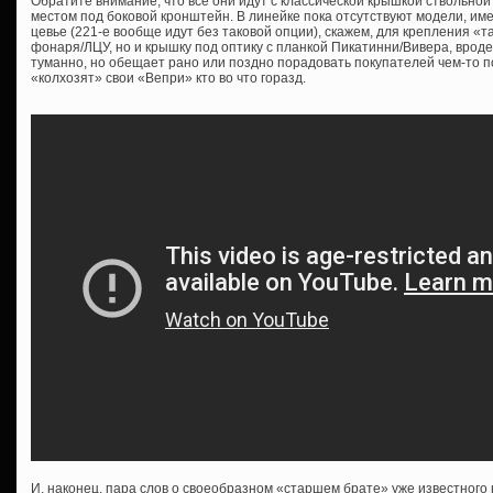
Обратите внимание, что все они идут с классической крышкой ствольной
местом под боковой кронштейн. В линейке пока отсутствуют модели, им
цевье (221-е вообще идут без таковой опции), скажем, для крепления «т
фонаря/ЛЦУ, но и крышку под оптику с планкой Пикатинни/Вивера, врод
туманно, но обещает рано или поздно порадовать покупателей чем-то 
«колхозят» свои «Вепри» кто во что горазд.
И, наконец, пара слов о своеобразном «старшем брате» уже известног