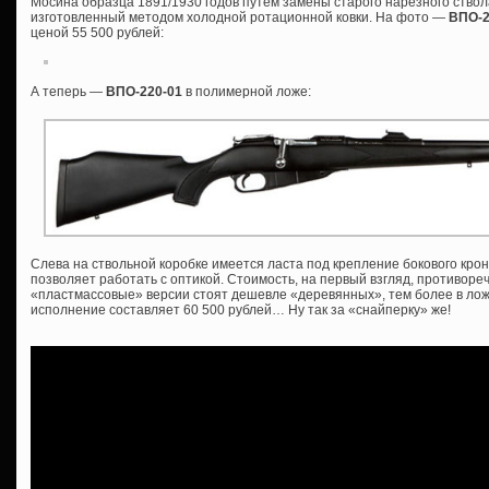
Мосина образца 1891/1930 годов путем замены старого нарезного ствол
изготовленный методом холодной ротационной ковки. На фото —
ВПО-
ценой 55 500 рублей:
А теперь —
ВПО-220-01
в полимерной ложе:
Слева на ствольной коробке имеется ласта под крепление бокового крон
позволяет работать с оптикой. Стоимость, на первый взгляд, противоре
«пластмассовые» версии стоят дешевле «деревянных», тем более в ложе
исполнение составляет 60 500 рублей… Ну так за «снайперку» же!