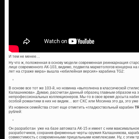
И тем не менее…
Ну что ж, положенная в основу модели современная реинкарнация старо
лице современного АК-103, видимо, подвигла маркетологов концерна на
лет на страже мира» вышла «юбилейная версия» карабина TG2:
В основе все тот же 103-й, но новинка «выполнена в классической стили
Калашникова». Думаю, рассчитан данный образец главным образом на 
непрофессиональных коллекционеров. Мы-то в свое время досыта набег
особой романтики в них не видим… вот СКС или Мосинка это да, это уже к
Из новинок семейства стоит еще отметить «гладкоствольный карабин
T
рублей:
Он разработан уже на базе автомата АК-15 и имеет с ним максимально
разработчиков, сохранив фирменные черты оружия Калашникова, караб
совместимость с современными прицельными комплексами. Ну, с этим тр