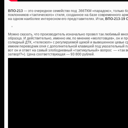
ВПО-213
— это очередное семейство под .366ТКМ «парадокс», только 
поклонников «тактического» стиля, созданное на базе современного ар
на одном наиболее интересном его представителях. Итак,
ВПО-213-19 
Можно сказать, что производитель изначально провел так любимый мно
образца. И действительно, именно им, по мнению «молотовцев», он и пр
солидный ДТК, «телескоп» с регулируемой щекой и вывешенное цевье сра
имеем переводчик огня с дополнительной клавишей под указательный пал
вот он и ответ на самый злободневный «тактикульный» вопрос — «так все
затвор!?»). Цена соответствующая — 93 800 рублей.