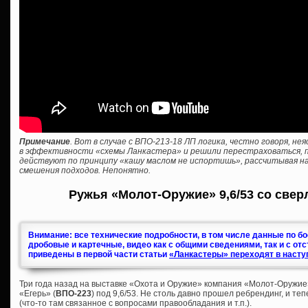
Примечание
. Вот в случае с ВПО-213-18 ЛП логика, честно говоря, н
в эффективности «схемы Ланкастера» и решили перестраховаться, пр
действуют по принципу «кашу маслом не испортишь», рассчитывая на
смешения подходов. Непонятно.
Ружья «Молот-Оружие» 9,6/53 со свер
Внимание: все технические подробности, в том числе данные по б
дробовые и картечные, видео как с общими сведениями, так и с от
приведены в первой части статьи
«Ланкастеры» переходят в насту
Три года назад на выставке «Охота и Оружие» компания «Молот-Оружие
«Егерь» (
ВПО-223
) под 9,6/53. Не столь давно прошел ребрендинг, и те
(что-то там связанное с вопросами правообладания и т.п.).