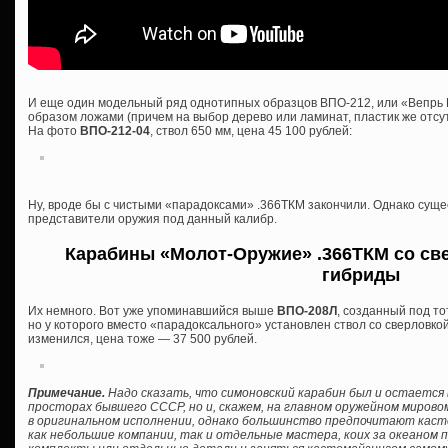
И еще один модельный ряд однотипных образцов ВПО-212, или «Вепрь 
образом ложами (причем на выбор дерево или ламинат, пластик же отсутс
На фото
ВПО-212-04
, ствол 650 мм, цена 45 100 рублей:
Ну, вроде бы с чистыми «парадоксами» .366ТКМ закончили. Однако сущ
представители оружия под данный калибр.
Карабины «Молот-Оружие» .366ТКМ со све
гибриды
Их немного. Вот уже упоминавшийся выше
ВПО-208Л
, созданный под то
но у которого вместо «парадоксального» установлен ствол со сверловкой
изменился, цена тоже — 37 500 рублей.
Примечание.
Надо сказать, что симоновский карабин был и остается 
просторах бывшего СССР, но и, скажем, на главном оружейном мирово
в оригинальном исполнении, однако большинство предпочитают кас
как небольшие компании, так и отдельные мастера, коих за океаном 