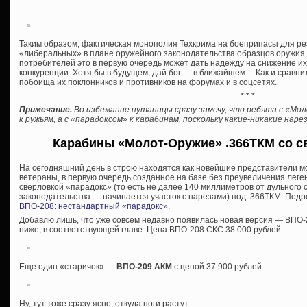
Таким образом, фактическая монополия Техкрима на боеприпасы для р
«либеральных» в плане оружейного законодательства образцов оружия о
потребителей это в первую очередь может дать надежду на снижение и
конкуренции. Хотя бы в будущем, дай бог — в ближайшем… Как и сравни
побоища их поклонников и противников на форумах и в соцсетях.
* * *
Примечание.
Во избежание путаницы сразу замечу, что ребята с «Мо
к ружьям, а с «парадоксом» к карабинам, поскольку какие-никакие на
Карабины «Молот-Оружие» .366ТКМ со с
На сегодняшний день в строю находятся как новейшие представители м
ветераны, в первую очередь созданное на базе без преувеличения лег
сверловкой «парадокс» (то есть не далее 140 миллиметров от дульного
законодательства — начинается участок с нарезами) под .366ТКМ. Подро
ВПО-208: нестандартный «парадокс»
.
Добавлю лишь, что уже совсем недавно появилась новая версия — ВПО-2
ниже, в соответствующей главе. Цена ВПО-208 СКС 38 000 рублей.
Еще один «старичок» —
ВПО-209 АКМ
с ценой 37 900 рублей.
Ну, тут тоже сразу ясно, откуда ноги растут…