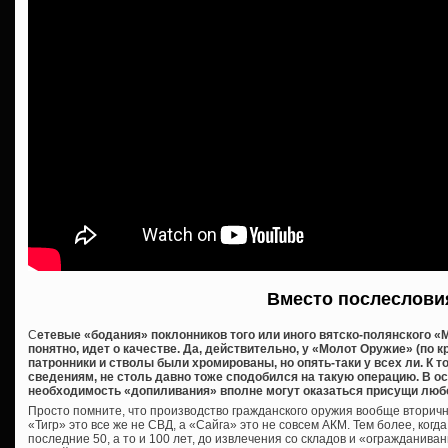
Вместо послеслови
С
етевые «бодания» поклонников того или иного вятско-полянского «М
понятно, идет о качестве. Да, действительно, у «Молот Оружие» (по 
патронники и стволы были хромированы, но опять-таки у всех ли. К 
сведениям, не столь давно тоже сподобился на такую операцию. В о
необходимость «допиливания» вполне могут оказаться присущи люб
Просто помните, что производство гражданского оружия вообще вторичн
«Тигр» это все же не СВД, а «Сайга» это не совсем АКМ. Тем более, когд
последние 50, а то и 100 лет, до извлечения со складов и «огражданива