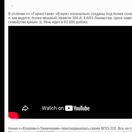
В отличие от «Горностаев» «Егеря» изначально созданы под более соли
и, как видите, более мощный, нежели 366-й, 9,6/53 Ланкастер. Цена зам
семейства куньих :)). Речь идет о 63 600 рублях.
Ныне к «Егерям»/»Таежникам» присоединилась серия ВПО-220. Все ее п