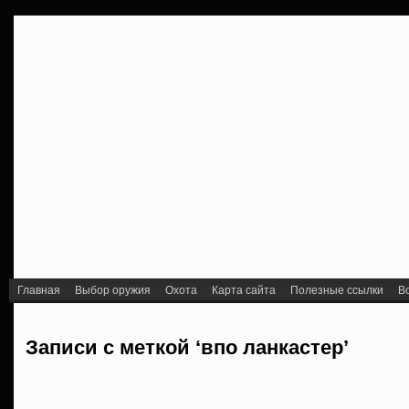
Главная
Выбор оружия
Охота
Карта сайта
Полезные ссылки
В
Записи с меткой ‘впо ланкастер’