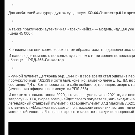
Для любителей «натурпродукта» существует
КО-44-Ланкастер-01
в орех
А также практически аутентичная «трехлинейка» — модель, идущая уж
(цена 45 000):
Как видим, все они, кроме «орехового» образца, заметно дешевле анал
И напоследок немного о несколько курьезном с точки зрения не коллекци
образце —
РПД-366-Ланкастер
.
«Ручной пулемет Дегтярева обр. 1944 г.» в свое время стал одним из п
промежуточный 7,62х39 и хотя был, конечно, заметно легче ДП/ДПМ, но 
составлял 7,4 кг. Вот и представьте себя любимого, тропящего зверя с 
(именно так официально именуется РПД-366)…
И все же эта новинка конца 2020, а точнее — уже начала 2021 года с по
запросу») и ТТХ, скорее всего, найдет своего покупателя, как находит 
легендарный станковый пулемет («карабин-пулемет ЗИД Максима 7,62х54
в отличие от «Максима» продается по «гладкой» лицензии, встанет явно
можно с обычного лабаза, а не строить в качестве засидки полноценный Д