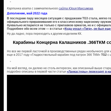
Картинка взата с замечательного
сайта Юрия Максимова
.
Дополнение, май 2022 года
В последние пару месяцев ситуация с продажами TG3 стала, мягко го
официального приравнивания его к классическому нарезному оружию
буквально испарился не только с прилавков ормагов, но и с официал
Подробнее обо всем этом — в статье «
Куда уехал «Тигр», он был ещ
Ну да ладно, пора переходить к другим изделиям КК.
Карабины Концерна Калашников .366ТКМ со
Но все же первой ласточкой в производственных рядах необычного для
еще в 2017 году «Гладкоствольный карабин под патрон 366 ТКМ»
TG2
с 
На мой взгляд, он далеко не столь интересен, как описанный выше ст
подробно описаны в первой части статьи
«Ланкастеры» переходят в н