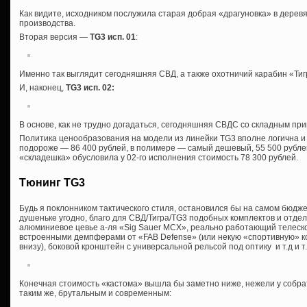
Как видите, исходником послужила старая добрая «драгуновка» в дерев
производства.
Вторая версия —
TG3 исп. 01
:
Именно так выглядит сегодняшняя СВД, а также охотничий карабин «Тигр
И, наконец,
TG3 исп. 02
:
В основе, как не трудно догадаться, сегодняшняя СВДС со складным при
Политика ценообразования на модели из линейки TG3 вполне логична и
подороже — 86 400 рублей, в полимере — самый дешевый, 55 500 рубле
«складешка» обусловила у 02-го исполнения стоимость 78 300 рублей.
Тюнинг TG3
Будь я поклонником тактического стиля, остановился бы на самом бюдже
душеньке угодно, благо для СВД/Тигра/TG3 подобных комплектов и отд
алюминиевое цевье а-ля «Sig Sauer MCX», реально работающий телеско
встроенными демпферами от «FAB Defense» (или некую «спортивную» ко
внизу), боковой кронштейн с универсальной рельсой под оптику и т.д и т.
Конечная стоимость «кастома» вышла бы заметно ниже, нежели у собра
таким же, брутальным и современным: