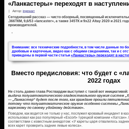
«Ланкастеры» переходят в наступлени
|
Автор:
ingewarr
Сегодняшний рассказ — чисто обзорный, посвященный исключитель
.366ТКМ, 9,6/53 «lancaster», а также 345ТК и 9х22 Altay 2020 и 2021 г
производителей.
Внимание: все технические подробности, в том числе данные по б
дробовые и картечные, видео как с общими сведениями, так и с от
приведены в первой части статьи
«Ланкастеры» переходят в насту
Вместо предисловия: что будет с «л
2022 годах
Не столь давно глава Росгвардии выступил с такой вот инициативой:
выдача полуавтоматического гладкоствольного оружия систем „Хат
— „Ланкастер“ будет после того, как граждане прошли пятилетни
потому что полуавтоматическое оружие особенно системы „Ланк
нарезному по своему убойному действию
».
Поводом, как водится не только у нас, послужил кровавый инцидент в ка
использовал как раз популярный «Escort» турецкой компании «Хатсан». К
соответствии с известным анекдотом: «У кареты царя отвалилось заднее
всех карет проверить задние левые колеса».