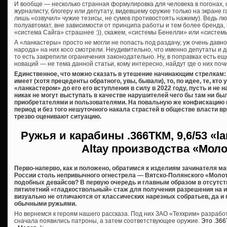
И вообще — несколько странная формулировка для человека в погонах,
журналисту, блогеру или депутату, видевшему оружие только на экране га
лишь «озвучил» чужие тезисы, не сумев противостоять нажиму). Ведь лю
полуавтомат, вне зависимости от принципа работы и тем более бренда,
«система Сайга» страшнее :)), скажем, «системы Бенелли» или «систем
А «ланкастеры» просто не могли не попасть под раздачу, уж очень дав
народа» на них косо смотрели. Неудивительно, что именно депутаты и 
то есть закрепили ограничения законодательно. Ну, в поправках есть еще
новаций — не тема данной статьи, кому интересно, найдут где о них почи
Единственное, что можно сказать в утешение начинающим стрелкам: 
имеет (хотя прецеденты обратного, увы, бывали), то, по идее, те, кт
«ланкастером» до его его вступления в силу в 2022 году, пусть и не
никак не могут выступать в качестве нарушителей чего бы там ни б
приобретателями и пользователями. На повальную же конфискацию 
период и без того нешуточного накала страстей в обществе власти вря
трезво оценивают ситуацию.
Ружья и карабины
.366ТКМ, 9,6/53 «l
Altay производства «Мол
Перво-наперво, как и положено, обратимся к изделиям зачинателя м
России столь непривычного огнестрела — Вятско-Полянского «Молот
подобных девайсов? В первую очередь и главным образом в отсутст
пятилетний «гладкоствольный» стаж для получения разрешения на их 
визуально не отличаются от классических нарезных собратьев, да и
обычными ружьями.
Но вернемся к героям нашего рассказа. Под них ЗАО «Техкрим» разраб
сначала появились патроны, а затем соответствующее оружие.
Это .36