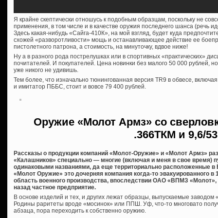
Я крайне скептически отношусь к подобным образцам, поскольку не сов
применения, в том числе и в качестве оружия последнего шанса (речь ид
Здесь какая-нибудь «Сайга-410К», на мой взгляд, будет куда предпочтит
схожей «разворотливости» мощь и останавливающее действие ее боеп
пистолетного патрона, а стоимость, на минуточку, вдвое ниже!
Ну а в разного рода пострелушках или в спортивных «практических» дис
почитателей. И покупателей. Цена новинки без малого 50 000 рублей, н
уже никого не удивишь.
Тем более, что изначально тюнингованная версия TR9 в обвесе, включа
и имитатор ПББС, стоит и вовсе 79 400 рублей.
Оружие «Молот Армз» со сверловк
.366ТКМ и 9,6/53
Рассказы о продукции компаний «Молот-Оружие» и «Молот Армз» ра
«Калашников» специально — многие (включая и меня в свое время) п
одинаковыми названиями, да еще территориально расположенные в В
«Молот Оружие» это дочерняя компания когда-то эвакуированного в 
область военного производства, впоследствии ОАО «ВПМЗ «Молот», 
назад частное предприятие.
В основе изделий и тех, и других лежат образцы, выпускаемые заводом
Родины раритеты вроде «мосинок» или ППШ. Уф, что-то многовато полу
абзаца, пора переходить к собственно оружию.