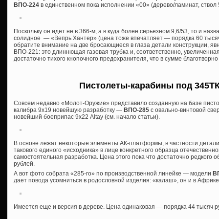
ВПО-224
в единственном пока исполнении «00» (дерево/ламинат, ствол 
Поскольку он идет не в 366-м, а в куда более серьезном 9,6/53, то и назва
солидное — «Вепрь Хантер» (цена тоже впечатляет — порядка 60 тысяч 
обратите внимание на две бросающиеся в глаза детали конструкции, я
ВПО-221: это длиннющая газовая трубка и, соответственно, увеличенна
достаточно тихого кнопочного предохранителя, что в сумме благотворно
Пистолеты-карабины под 345ТК 
Совсем недавно «Молот-Оружие» представило созданную на базе писто
калибра 9х19 новейшую разработку —
ВПО-285
с овально-винтовой све
новейший боеприпас 9х22 Altay (см. начало статьи).
В основе лежат некоторые элементы АК-платформы, в частности детали
такового единого «исходника» в лице конкретного образца отечественной
самостоятельная разработка. Цена этого пока что достаточно редкого о
рублей.
А вот фото собрата «285-го» по производственной линейке — модели
ВП
дает повода усомниться в родословной изделия: «калаш», он и в Афри
Имеется еще и версия в дереве. Цена одинаковая — порядка 44 тысяч р