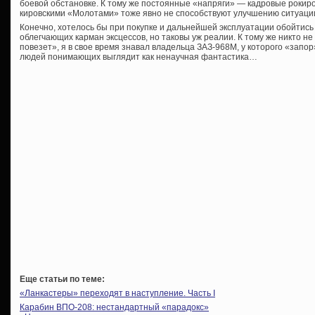
боевой обстановке. К тому же постоянные «напряги» — кадровые рокиров
кировскими «Молотами» тоже явно не способствуют улучшению ситуаци
Конечно, хотелось бы при покупке и дальнейшей эксплуатации обойтис
облегчающих карман эксцессов, но таковы уж реалии. К тому же никто н
повезет», я в свое время знавал владельца ЗАЗ-968М, у которого «запор
людей понимающих выглядит как ненаучная фантастика…
Еще статьи по теме:
«Ланкастеры» переходят в наступление. Часть I
Карабин ВПО-208: нестандартный «парадокс»