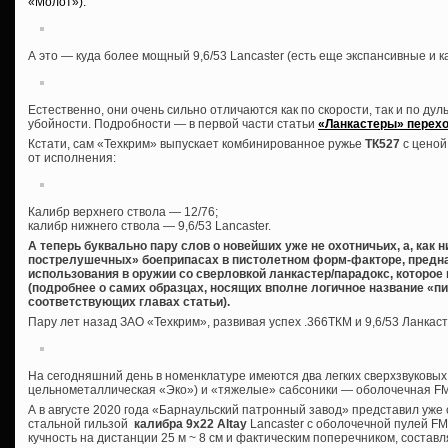
«Молот»):
А это — куда более мощный 9,6/53 Lancaster (есть еще экспансивные и 
Естественно, они очень сильно отличаются как по скорости, так и по дуль
убойности. Подробности — в первой части статьи
«Ланкастеры» перехо
Кстати, сам «Техкрим» выпускает комбинированное ружье
ТК527
с ценой
от исполнения:
Калибр верхнего ствола — 12/76;
калибр нижнего ствола — 9,6/53 Lancaster.
А теперь буквально пару слов о новейших уже не охотничьих, а, как 
пострелушечных» боеприпасах в пистолетном форм-факторе, предна
использования в оружии со сверловкой ланкастер/парадокс, которое
(подробнее о самих образцах, носящих вполне логичное название «пи
соответствующих главах статьи).
Пару лет назад ЗАО «Техкрим», развивая успех .366ТКМ и 9,6/53 Ланкас
На сегодняшний день в номенклатуре имеются два легких сверхзвуковых
цельнометаллическая «Эко») и «тяжелые» сабсоники — оболочечная FMJ
А в августе 2020 года «Барнаульский патронный завод» представил уж
стальной гильзой
калибра 9х22 Altay
Lancaster с оболочечной пулей FMJ 
кучность на дистанции 25 м ~ 8 см и фактическим поперечником, состав