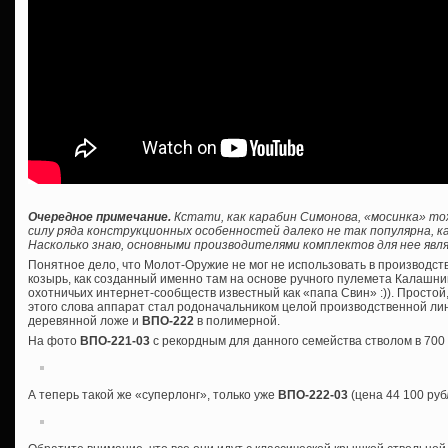
Очередное примечание.
Кстати, как карабин Симонова, «мосинка» то
силу ряда конструкционных особенностей далеко не так популярна, ка
Насколько знаю, основными производителями комплектов для нее явля
Понятное дело, что Молот-Оружие не мог не использовать в производс
козырь, как созданный именно там на основе ручного пулемета Калашник
охотничьих интернет-сообществ известный как «папа Свин» :)). Просто
этого слова аппарат стал родоначальником целой производственной лин
деревянной ложе и
ВПО-222
в полимерной.
На фото
ВПО-221-03
с рекордным для данного семейства стволом в 700
А теперь такой же «суперлонг», только уже
ВПО-222-03
(цена 44 100 руб