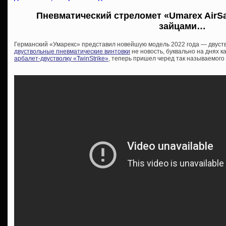
Пневматический стреломет «Umarex AirSab
зайцами…
Германский «Умарекс» представил новейшую модель 2022 года — двуст
двуствольные пневматические винтовки
не новость, буквально на днях 
арбалет-двустволку «TwinStrike»
, теперь пришел черед так называемого