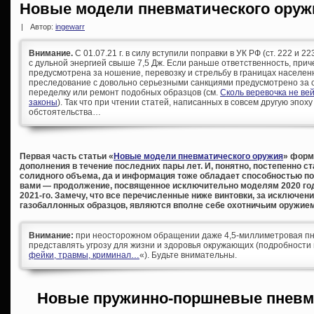
Новые модели пневматического оружи
|
Автор:
ingewarr
Внимание.
С 01.07.21 г. в силу вступили поправки в УК РФ (ст. 222 и 
с дульной энергией свыше 7,5 Дж. Если раньше ответственность, при
предусмотрена за ношение, перевозку и стрельбу в границах населен
преследование с довольно серьезными санкциями предусмотрено за с
переделку или ремонт подобных образцов (см.
Сколь веревочка не ве
законы
). Так что при чтении статей, написанных в совсем другую эпоху
обстоятельства…
Первая часть статьи «
Новые модели пневматического оружия
» форм
дополнения в течение последних пары лет. И, понятно, постепенно с
солидного объема, да и информация тоже обладает способностью по
вами — продолжение, посвященное исключительно моделям 2020 год
2021-го. Замечу, что все перечисленные ниже винтовки, за исключе
газобаллонных образцов, являются вполне себе охотничьим оружием
Внимание:
при неосторожном обращении даже 4,5-миллиметровая пн
представлять угрозу для жизни и здоровья окружающих (подробности 
фейки, травмы, криминал…
«). Будьте внимательны.
Новые пружинно-поршневые пневм