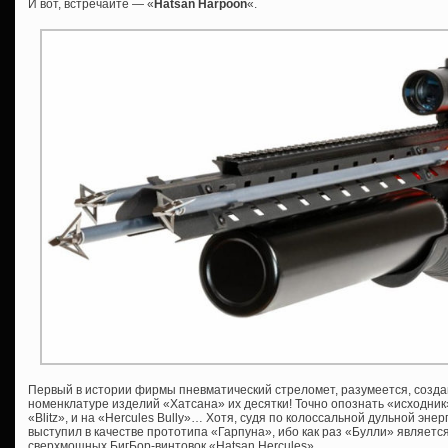
И вот, встречайте — «
Hatsan Harpoon
«.
Первый в истории фирмы пневматический стреломет, разумеется, создан
номенклатуре изделий «Хатсана» их десятки! Точно опознать «исходник
«Blitz», и на «Hercules Bully»… Хотя, судя по колоссальной дульной эне
выступил в качестве прототипа «Гарпуна», ибо как раз «Булли» являетс
сверхмощных БигБор-винтовок «Hatsan Hercules».