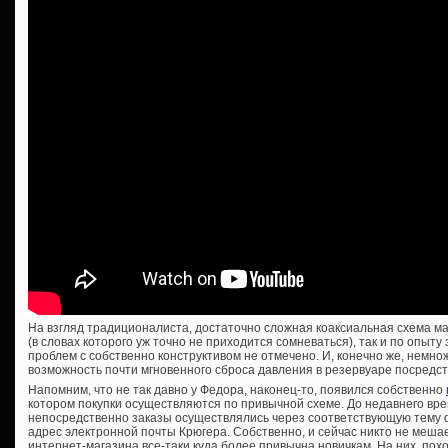
На взгляд традиционалиста, достаточно сложная коаксиальная схема мал
(в словах которого уж точно не приходится сомневаться), так и по опыту
проблем с собственно конструктивом не отмечено. И, конечно же, немн
возможность почти мгновенного сброса давления в резервуаре посредс
Напомним, что не так давно у Федора, наконец-то, появился собственно
котором покупки осуществляются по привычной схеме. До недавнего вре
непосредственно заказы осуществлялись через соответствующую тему 
адрес электронной почты Крюгера. Собственно, и сейчас никто не мешае
интернет-магазина все-таки куда более привычна новичкам. На них, пох