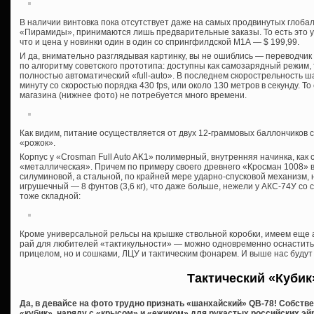
В наличии винтовка пока отсутствует даже на самых продвинутых глоба
«Пирамиды», принимаются лишь предварительные заказы. То есть это у
что и цена у новинки один в один со спрингфилдской М1А — $ 199,99.
И да, внимательно разглядывая картинку, вы не ошиблись — переводчик
по алгоритму советского прототипа: доступны как самозарядный режим, 
полностью автоматический «full-auto». В последнем скорострельность ш
минуту со скоростью порядка 430 fps, или около 130 метров в секунду. Т
магазина (нижнее фото) не потребуется много времени.
Как видим, питание осуществляется от двух 12-граммовых баллончиков 
«рожок».
Корпус у «Crosman Full Auto AK1» полимерный, внутренняя начинка, как 
«металлическая». Причем по примеру своего древнего «Кросман 1008» в
силуминовой, а стальной, по крайней мере ударно-спусковой механизм, ну
игрушечный — 8 фунтов (3,6 кг), что даже больше, нежели у АКС-74У со
тоже складной:
Кроме универсальной рельсы на крышке ствольной коробки, имеем еще а
рай для любителей «тактикульности» — можно одновременно оснастить 
прицелом, но и сошками, ЛЦУ и тактическим фонарем. И выше нас будут 
Тактический «Кубик
Да, в девайсе на фото трудно признать «шанхайский» QB-78! Собстве
«кубик», наряду с «крысом» и «ежиком» для рукастых российских э