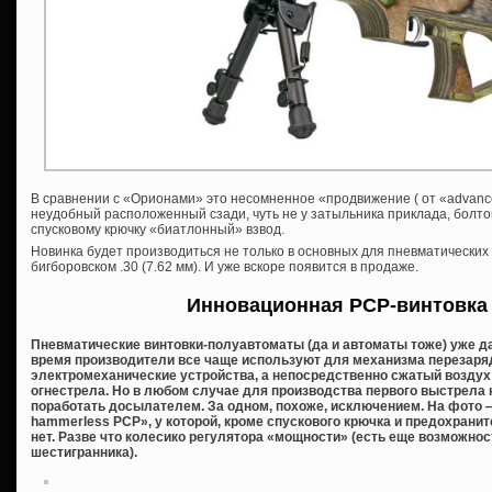
В сравнении с «Орионами» это несомненное «продвижение ( от «advanc
неудобный расположенный сзади, чуть не у затыльника приклада, болто
спусковому крючку «биатлонный» взвод.
Новинка будет производиться не только в основных для пневматических ви
бигборовском .30 (7.62 мм). И уже вскоре появится в продаже.
Инновационная PCP-винтовка
Пневматические винтовки-полуавтоматы (да и автоматы тоже) уже да
время производители все чаще используют для механизма перезаряд
электромеханические устройства, а непосредственно сжатый воздух 
огнестрела. Но в любом случае для производства первого выстрела 
поработать досылателем. За одном, похоже, исключением. На фото
hammerless PCP», у которой, кроме спускового крючка и предохраните
нет. Разве что колесико регулятора «мощности» (есть еще возможно
шестигранника).