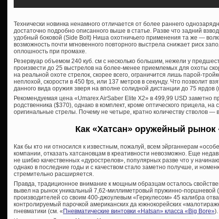
Технически новинка ненамного отличается от более раннего однозарядн
достаточно подробно описанного выше в статье. Разве что задний взвод 
удобный боковой (Side Bolt) Ниша охотничьего применения та же — волки
возможность почти мгновенного повторного выстрела снижает риск запо
оплошность при промахе.
Резервуар объемом 240 куб. см с несколько большим, нежели у предшес
произвести до 25 выстрелов на более-менее приемлемых для охоты скор
на реальной охоте стрелок, скорее всего, ограничится лишь парой-тройк
неплохой, скорости в 450 fps, или 137 метров в секунду. Что позволит в
данного вида оружия зверя на вполне солидной дистанции до 75 ярдов (
Рекомендуемая цена «Umarex AirSaber Elite X2» в 499,99 USD заметно 
родственника ($370), однако в комплект, кроме оптического прицела, на
оригинальные стрелы. Почему не четыре, кратно количеству стволов — в
Как «Хатсан» оружейный рынок 
Как бы кто ни относился к известным, пожалуй, всем эйрганнерам «особ
компании, отказать хатсановцам в креативности невозможно. Еще недав
не шибко качественных «дурострелов», популярных разве что у начинаю
однако в последние годы и с качеством стало заметно получше, и номен
стремительно расширяется.
Правда, традиционное внимание к мощным образцам осталось свойстве
вывел на рынок уникальный 7,62-миллиметровый пружинно-поршневой (!
производителей со своим 400-джоулевым «Геркулесом» 45 калибра отваж
контролируемый парочкой американских да южнокорейских «малотираж
пневматики (см. «
Пневматические винтовки «Hatsan» класса «Big Bore»
).