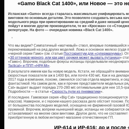
«Gamo Black Cat 1400», или Новое — это н
Испанская «Gamo» всегда старалась максимально унифицировать 
винтовок по основным деталям. Это позволяло создавать весьма ка
модельного ряда при ориентировании на средний и даже низший цено
пойдут и многие другие производители, те же «Кросман» со «Стоедж
репертуаре. На фото — очередная новинка «Black Cat 1400».
Что мы видим? Симпатичный «матчевый» ствол, впервые появившийся н
перекочевавший на ряд других моделей. Ложа и основное железо (судя 
«черной серии Гамо» (см. статью
Постскриптум для «супермагнума»
). О
«
30 оттенков черного, или как цвет оружия может вызвать путаницу
» ста
«Гамо»). Впрочем, подобные фокусы испанцы проделывали неоднократн
Tactical» и ППП «HPA Mi»
.
В результате имеем как бы новую модель. Кстати, не обращайте внима
скоростные показатели аж в 1400 fps, или почти 430 м/с. Как и на декл
2017 года в компании, похоже, сменился состав отдела маркетинга, и 
фантастикой. На самом деле, как и прочие представители модельных ря
Cat» выдает выдает порядка 270-280 м/с оптимальными для нее 10,5-гра
Подробности — в статье «
Скорость пули из пневматики
«.
И последнее. Гамовская серия «Big Cat» традиционно позиционируется 
классов). Наверное, и с героем нашего рассказа дело обстоит похоже. П
от большинства последних моделей, оснащена не фирменной газовой IGT
пружиной. Впрочем, вопреки нынешней моде, испанцы не собираются ок
устанавливают на многие свои винтовки. Другое дело, что не составляет
приобретенную в любом интернет-магазине отечественную ГП.
ИР-614 и ИР-616: до и после