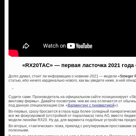
«RX20TAC» — первая ласточка 2021 года 
Долго думал, стоит ли информацию о новинке-2021 — модели «
Stoeger
статью, ибо ничего кардинально нового, как вы увидите ниже, в ней обна
Судите сами. Производитель на официальном сайте позиционирует «Sto
винтовку фирмы». Давайте посмотрим, чем же она отличается от обычн
под данную специализацию (см. «
Варминтинг с пневматикой
«).
Во-первых, сразу бросается в глаза куда более солидный панкратический
все же фокусировкой (отстройкой от параллакса) типа АО, вместо бюдже
модели линейки RX20. Ну да, для варминта подобные устройства предп
Во-вторых, «тактическая» ложа, приклад с регулируемым проставками 
полезными.