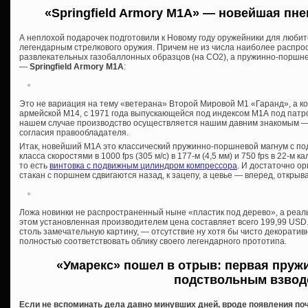
«Springfield Armory M1A» — новейшая п
не
А неплохой подарочек подготовили к Новому году оружейники для люби
легендарным стрелкового оружия. Причем не из числа наиболее распро
развлекательных газобаллонных образцов (на СО2), а пружинно-поршне
—
Springfield Armory M1A
:
Это не вариация на тему «ветерана» Второй Мировой М1 «Гаранд», а к
армейской М14, с 1971 года выпускающейся под индексом М1А под патрон
нашем случае производство осуществляется нашим давним знакомым —
согласия правообладателя.
Итак, новейший М1А это классический пружинно-поршневой магнум с п
класса скоростями в 1000 fps (305 м/с) в 177-м (4,5 мм) и 750 fps в 22-м
то есть
винтовка с подвижным цилиндром компрессора
. И достаточно о
стакан с поршнем сдвигаются назад, к зацепу, а цевье — вперед, открыва
Ложа новинки не распространенный ныне «пластик под дерево», а реальн
этом установленная производителем цена составляет всего 199,99 USD.
столь замечательную картину, — отсутствие ну хотя бы чисто декоратив
полностью соответствовать облику своего легендарного прототипа.
«Умарекс» пошел в отрыв: первая пруж
подствольным взвод
Если не вспоминать дела давно минувших дней, вроде появления поч