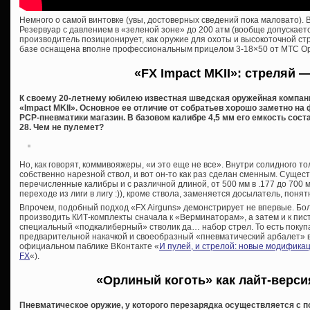
Немного о самой винтовке (увы, достоверных сведений пока маловато). Вы
Резервуар с давлением в «зеленой зоне» до 200 атм (вообще допускаетс
производитель позиционирует, как оружие для охоты и высокоточной ст
базе оснащена вполне профессиональным прицелом 3-18×50 от MTC Opt
«FX Impact MKII»: стреляй —
К своему 20-летнему юбилею известная шведская оружейная компан
«Impact MKII». Основное ее отличие от собратьев хорошо заметно н
PCP-пневматики магазин. В базовом калибре 4,5 мм его емкость составл
28. Чем не пулемет?
Но, как говорят, коммивояжеры, «и это еще не все». Внутри солидного 
собственно нарезной ствол, и вот он-то как раз сделан сменным. Суще
перечисленные калибры и с различной длиной, от 500 мм в .177 до 700 мм
переходе из лиги в лигу :)), кроме ствола, заменяется досылатель, понятн
Впрочем, подобный подход «FX Airguns» демонстрирует не впервые. Бол
производить КИТ-комплекты сначала к «Верминаторам», а затем и к пис
специальный «подкалиберный» стволик да… набор стрел. То есть покупа
предварительной накачкой и своеобразный «пневматический арбалет» в
официальном паблике ВКонтакте «
И пулей, и стрелой: новые модифика
FX
«).
«Орлиный коготь» как лайт-верси
Пневматическое оружие, у которого перезарядка осуществляется с 