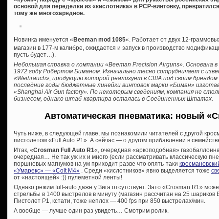
основой для переделки из «кислотника» в PCP-винтовку, превратился
тому же многозарядное.
Новинка именуется «
Beeman mod 1085
«. Работает от двух 12-граммовы
магазин в 177-м калибре, ожидается и запуск в производство модификаци
пусть будет…).
Небольшая справка о компании «Beeman Precision Airguns». Основана
1972 году Робертом Биманом. Изначально тесно сотрудничает с изв
«Weihrauch», продукцию которой реализует в США под своим брендом 
последние годы бюджетные линейки винтовок марки «Биман» изгота
«Shanghai Air Gun factory». По некоторым сведениям, компания не ст
бизнесом, однако штаб-квартира осталась в Соединенных Штатах.
Автоматическая пневматика: новый «Cr
Чуть ниже, в следующей главе, мы познакомили читателей с другой кро
пистолетом «Full Auto P1». А сейчас — о другом прибавлении в семейств
Итак, «
Crosman Full Auto R1
«, очередная «аркоподобная» газобаллонна
очередная… Не так уж их и много (если рассматривать классическую пне
поршневых магнумов на ум приходит разве что опять-таки
кросмановски
«Умарекс» — «Colt M4»
. Среди «кислотников» явно выделяется тоже
св
от «настоящей» :)) пулеметной ленты!
Однако режим full-auto даже у Зига отсутствует. Зато «Crosman R1» мо
стрельбы в 1400 выстрелов в минуту (магазин рассчитан на 25 шариков ВВ
Пистолет Р1, кстати, тоже неплох — 400 fps при 850 выстрелах/мин.
А вообще — лучше один раз увидеть… Смотрим ролик.