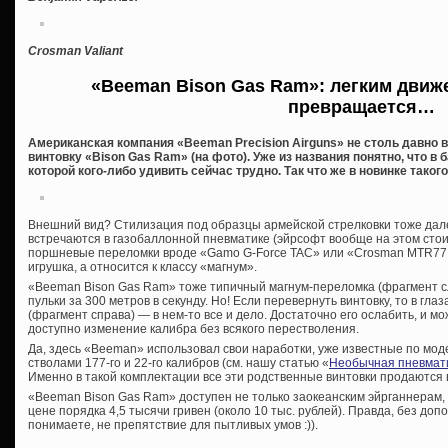
Crosman Valiant
«Beeman Bison Gas Ram»: легким движ
превращается…
Американская компания «Beeman Precision Airguns» не столь давн
винтовку «Bison Gas Ram» (на фото). Уже из названия понятно, что в
которой кого-либо удивить сейчас трудно. Так что же в новинке такого
Внешний вид? Стилизация под образцы армейской стрелковки тоже дале
встречаются в газобаллонной пневматике (эйрсофт вообще на этом стои
поршневые переломки вроде «Gamo G-Force TAC» или «Crosman MTR77 
игрушка, а относится к классу «магнум».
«Beeman Bison Gas Ram» тоже типичный магнум-переломка (фрагмент сл
пульки за 300 метров в секунду. Но! Если перевернуть винтовку, то в гла
(фрагмент справа) — в нем-то все и дело. Достаточно его ослабить, и мо
доступно изменение калибра без всякого перестволения.
Да, здесь «Beeman» использовал свои наработки, уже известные по мо
стволами 177-го и 22-го калибров (см. нашу статью «
Необычная пневматик
Именно в такой комплектации все эти родственные винтовки продаются
«Beeman Bison Gas Ram» доступен не только заокеанским эйрганнерам, 
цене порядка 4,5 тысячи гривен (около 10 тыс. рублей). Правда, без допо
понимаете, не препятствие для пытливых умов :)).