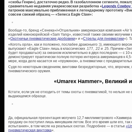
«скобы Генри»), достаточно редко. В газобаллонном сегменте, пожа
сравнительно недавняя умарексовская разработка «
Legends Cowboy 
патронов максимально приближенная к легендарному прототипу «Вин
совсем свежий образец — «Seneca Eagle Claw»:
Вообще-то, бренд «Сенека»/»Отшельник» американская компания «Air Ve
изделий южнокорейской «Sam Yang», известной также своими могучими в
«
Охотничьи пневматические дробовики
» и «
Стрелы для пневматики
«). 
«Коготь орла», как и положено, послабее драконьего :)), имеющего верси
выпускают «Eagle Claw» лишь в классических .177, .22 и .25. Причем «S
будет продаваться) за океаном исключительно в двух последних — с 10-
демонстрирует практически полную потерю интереса американцев к 4,
мере, когда дело касается не «пружинок», а пневматики с предварительн
Судя по некоторым сведениям, винтовки безредукторные, что, впрочем, 
пневматического оружия.
«Umarex Hammer», Великий и
Кстати, если уж не отходить от темы охоты с пневматикой, то нельзя н
выдающемся образце.
Да, официальная презентация могучего 12,7-миллиметрового «Хаммера»
продажу он поступил лишь минувшим летом. Все это время шли его, так 
испытания», в том числе на реальных охотах. Подробнее — в статье
«Um
пневматическая винтовка
«.