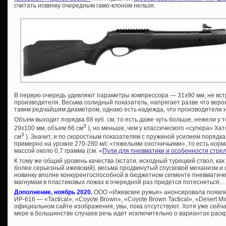
считать новинку очередным гамо-клоном нельзя.
В первую очередь удивляют параметры компрессора — 31х90 мм, не вс
производителя. Весьма солидный показатель, напрягает разве что вер
таким редчайшим диаметром, однако есть надежда, что производители н
Объем выходит порядка 68 куб. см, то есть даже чуть больше, нежели у т
3
29х100 мм, объем 66 см
), но меньше, чем у классического «супера» Ха
3
см
). Значит, и по скоростным показателям с пружиной усилием порядка 
примерно на уровне 270-280 м/с «тяжелыми охотничьими», то есть нор
массой около 0,7 грамма (см. «
Пули для пневматики и особенности стре
К тому же общий уровень качества (кстати, исходный турецкий ствол, как
более серьезный ижевский), весьма продвинутый спусковой механизм и
новинку вполне конкурентоспособной в бюджетном сегменте пневматиче
магнумам в пластиковых ложах в очередной раз придется потесниться…
Дополнение, ноябрь 2020.
ООО «Ижевские ружья» анонсировала появле
ИР-616 — «Tactical», «Coyote Brown», «Coyote Brown Tactical», «Desert Mi
официальном сайте изображения, увы, пока отсутствуют. Хотя уже сейч
мере в большинстве случаев речь идет исключительно о вариантах раск