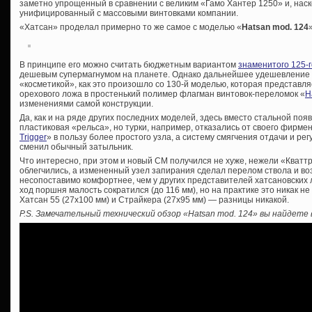
заметно упрощенный в сравнении с великим «Гамо Хантер 1250» и, наск
унифицированный с массовыми винтовками компании.
«Хатсан» проделал примерно то же самое с моделью «
Hatsan mod. 124
В принципе его можно считать бюджетным вариантом
знаменитого 125-г
дешевым супермагнумом на планете. Однако дальнейшее удешевление 
«косметикой», как это произошло со 130-й моделью, которая представл
орехового ложа в простенький полимер флагман винтовок-переломок «
H
изменениями самой конструкции.
Да, как и на ряде других последних моделей, здесь вместо стальной поя
пластиковая «рельса», но турки, например, отказались от своего фирме
Trigger
» в пользу более простого узла, а систему смягчения отдачи и ре
сменил обычный затыльник.
Что интересно, при этом и новый СМ получился не хуже, нежели «Кваттр
облегчились, а измененный узел запирания сделал перелом ствола и в
несопоставимо комфортнее, чем у других представителей хатсановских л
ход поршня малость сократился (до 116 мм), но на практике это никак не
Хатсан 55 (27х100 мм) и Страйкера (27х95 мм) — разницы никакой.
P.S. Замечательный технический обзор «Hatsan mod. 124» вы найдете 