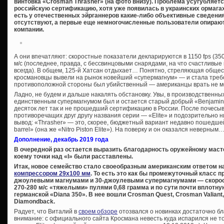
винтовка «Crosman Thrasher» (на фото внизу). Проблема усугубляетс
российскую сертификацию, хотя уже появилась в украинских ормагах (
есть у отечественных эйрганнеров какие-либо объективные сведения
отсутствуют, а первые еще немногочисленные пользователи опира
компании.
А они впечатляют: скоростные показатели декларируются в 1150 fps (350
м/с (последнее, правда, с бессвинцовыми снарядами, на что счастлив
всегда). В общем, 125-й Хатсан отдыхает… Понятно, стреляющая общес
кросмановцы вывели на рынок новейший «супермагнум» — и стала требов
противоположной стороны был убийственный — американцы врать не мо
Ладно, не будем и дальше накалять обстановку. Увы, в производственн
единственным супермагнумом был и остается старый добрый «Benjamin T
десяток лет так и не прошедший сертификацию в России. После почесы
противоречащих друг другу названия серии — «Elite» и подозрительно
вывод: «Thrasher» — это, скорее, бюджетный вариант недавно пошедшей
barrel» (она же «Nitro Piston Elite»). На поверку и он оказался неверным
Дополнение, декабрь 2019 года
В очередной раз остается выразить благодарность оружейному маст
коему точки над «I» были расставлены.
Итак, новое семейство стало своеобразным американским ответом 
компрессором 29х100 мм
. То есть это как бы промежуточный класс 
джоулевыми магнумами и 30-джоулевыми супермагнумами — скорос
270-280 м/с «тяжелыми» пулями 0,68 грамма и по сути почти вплотн
германской «Diana 350». В нее вошли Crosman Quest, Crosman Valiant
Diamondback.
Радует, что Виталий в
своем обзоре
отозвался о новинках достаточно б
внимание: с официального сайта Кросмана невесть куда испарился не т