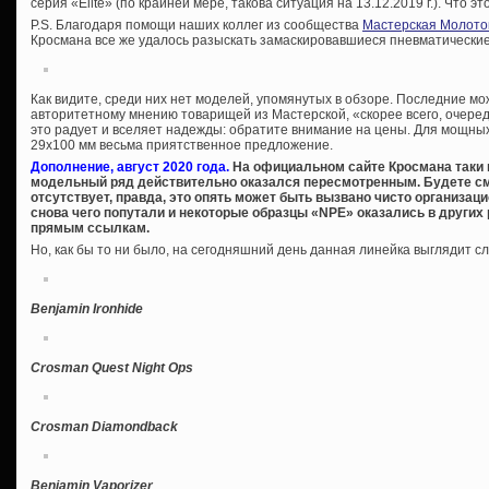
серия «Elite» (по крайней мере, такова ситуация на 13.12.2019 г.). Что эт
P.S. Благодаря помощи наших коллег из сообщества
Мастерская Молото
Кросмана все же удалось разыскать замаскировавшиеся пневматические 
Как видите, среди них нет моделей, упомянутых в обзоре. Последние м
авторитетному мнению товарищей из Мастерской, «скорее всего, очеред
это радует и вселяет надежды: обратите внимание на цены. Для мощны
29х100 мм весьма приятственное предложение.
Дополнение, август 2020 года.
На официальном сайте Кросмана таки по
модельный ряд действительно оказался пересмотренным. Будете см
отсутствует, правда, это опять может быть вызвано чисто организа
снова чего попутали и некоторые образцы «NPE» оказались в других
прямым ссылкам.
Но, как бы то ни было, на сегодняшний день данная линейка выглядит 
Benjamin Ironhide
Crosman Quest Night Ops
Crosman Diamondback
Benjamin Vaporizer