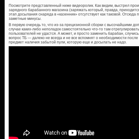
Посмотрите представленный ниже видеоролик. Как видим, выстрел прои
зарядного барабанного магазина (заряжать который, правда, приходится
этап досылания снаряда в «казенник» отсутствует как таковой. Отсюда 
заметные минусы.
В первую очередь то, что из-за прецизионной сборки с высочайшими д
случае каких-либо неполадок самостоятельно что-то там отрегулирова
пользователей не удастся. А может, и просто заменить барабан, случись
вопрос ТБ — далеко не всегда и не все вспомнят о необходимости посл
предмет наличия забытой пули, которую еще и досылать не надо.