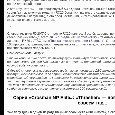
В-третьих, предустановленные на цевье боковые рельсы Пикатинни для 
опции для «снайпинга».
А вот «глушитель» — не продвинутый S3 с дополнительной нижней камер
серии (за исключением модели «RX20 Dynamic», где вместо саунд-мод
декоративный надульник), а его предшественник, интегрированный S2. П
здесь, как видите, тоже имеется:
Словом, отличия RX20TAC от просто RX20 налицо. И все бы хорошо, но
своеобразный гибрид, всего лишь объединивший стилистику и техничес
линеек — RX20 и ATAC (см. «
Пневматические винтовки «Stoeger»
). От п
100 процентов, приклад плюс панкратическая оптика и предустановленн
появилась новая модель. Как бы…
Немного мыслей вслух:
Это не хорошо и не плохо, по такому пути ныне идут практически вс
или «Кросман». Да, уже давненько в лиге пружинно-поршневой пневма
чистой воды «косметика».
С другой стороны, в мировом производстве автомашин с ДВС тоже н
новаций, в основном все дело ограничивается чисто дизайнерскими и
своеобразный «смартфон на колесиках» да экологическими заскокам
эксплуатационные характеристики, включая «быстрорастворимое» и
Так что в пневматическом мире дела еще обстоят сравнительно непл
создании винтовок, рассчитанных максимум на 100 выстрелов :)).
Серия «Crosman NP Elite»: «Thrasher» — н
совсем так…
Уже пару дней в одном из родственных сообществ живенько так, с о