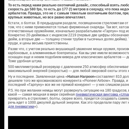
То есть перед нами реально охотничий девайс, способный взять люб
скорость до 580 fps, то есть до 177 (!) метров в секунду, что пока 
арбалетов. Правда, это не с самым тяжелым охотничьим болтом, пр
крупных животных, но все равно впечатляет.
Кстати, о болтах. В предыдущем разделе, посвященном стрелометам от 
том, что с ними применяются только фирменные снаряды. Так вот, хатса
отечественные оружейники, изначально разрабатывали «Гарпун» под и
Конкретно 20-дюймовых с индексом 2219 (первые две цифры обозначаю
дюйм, а вторые две — толщину стенки трубки в тысячных долях дюйма).
пруди, и цены весьма приятственны.
Разве что, с учетом реально внушающей уважение мощи оружия, произв
карбоновые, а алюминиевые боеприпасы. Как вы уже имели возможность
оснащен еще и неким подобием кивера для классических арбалетов — д
Тоже удобная штука.
500-миллиметровый резервуар с давлением 250 атмосфер обеспечивае
максимальной энергией (скоростью) — для любой зверовой охоты этого х
Ну и последнее. Заявленная цена «
Hatsan Harpoon
«составляет 810 дол
дешевле того же кросмановского конкурента «Pioneer Airbow». Правда, и
последний «Гарпуну» все же не прямой конкурент — у них слишком разн
P.S. Но при желании немцы могут развернуть ситуацию на 180 градусов, в
какой — самая мощная в мире серийная
пневматическая винтовка «Uma
превратить в стреломет, болты, скорее всего, придется создавать самим,
речь идет о 1000 джоулей дульной энергии. Как это проделали пару лет на
для пневматики
«).