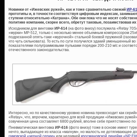
Новинки от «Ижевских ружей», как и тоже сравнительно свежий
ИР-61
прототипы и, в точности соответствуя цифровым индексам, занимают
ступени относительно «Катрана». Обе они пока что не носят собстве
политике компании, скорее всего, обретут таковые, позаимствовав и
Исходником для винтовки
ИР-614
(на фото внизу) послужила «Retay 70
«мурки» МР-512, только с несколько менее объемным компрессором 25х6
подрезанной опять-таки «мурочной» стальной боевой пружиной (газовая 
что чуть сильновата). То есть по сути получился эдакий уменьшенный в
показателями полуграммовыми пульками порядки 200-210 м/с и соотве
отечественного законодательства.
Интересно, но по качественному уровню новинка превосходит как серий
«Retay», что, впрочем, характерно для всей продукции «Ижевских ружей
озвученная цена составляет 6800 рублей, вполне себе приятственно п
Пневматическая винтовка
ИР-616
(фото внизу) тоже в основе имеет тур
нечто, выпадающее из класса «магнум», но малость не дотягивающее до 
гамовской «черной серии»
или недавней
кросмановской линейки «NP Eli