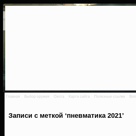
Главная
Выбор оружия
Охота
Карта сайта
Полезные ссылки
Воп
Записи с меткой ‘пневматика 2021’