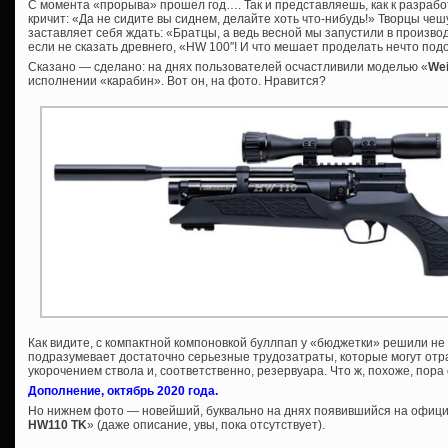
С момента «прорыва» прошел год…. Так и представляешь, как к разраб
кричит: «Да не сидите вы сиднем, делайте хоть что-нибудь!» Творцы чеш
заставляет себя ждать: «Братцы, а ведь весной мы запустили в произво
если не сказать древнего, «HW 100″! И что мешает проделать нечто под
Сказано — сделано: на днях пользователей осчастливили моделью «
Wei
исполнении «карабин». Вот он, на фото. Нравится?
Как видите, с компактной компоновкой буллпап у «бюджетки» решили не
подразумевает достаточно серьезные трудозатраты, которые могут отр
укорочением ствола и, соответственно, резервуара. Что ж, похоже, пор
Дополнение, октябрь 2020 года.
Но нижнем фото — новейший, буквально на днях появившийся на офици
HW110 TK
» (даже описание, увы, пока отсутствует).