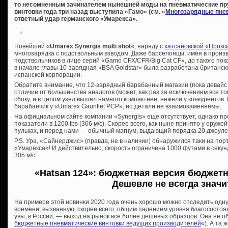
то несомненным зачинателем нынешней моды на пневматические п
винтовки года три назад выступила «Гамо» (см. «
Многозарядные пне
ответный удар германского «Умарекса».
Новейший «
Umarex Synergis multi shot
«, наряду с
хатсановской «Прокс
многозарядка с подствольным взводом. Даже барселонцы, имея в прои
подствольников в лице серий «Gamo CFX/CFR/Big Cat CF», до такого пок
в начале главы 10-зарядная «BSA Goldstar» была разработана британск
испанской корпорации.
Обратите внимание, что 12-зарядный барабанный магазин (пока девайс д
отличие от большинства аналогов (может, как раз за исключением все тог
сбоку, и в целом узел вышел намного компактнее, нежели у конкурентов
барабанчик у «Umarex Gauntlet PCP», но детали не взаимозаменяемы.
На официальном сайте компании «Synergis» еще отсутствует, однако п
показатели в 1200 fps (366 м/с). Скорее всего, как ныне принято у оруже
пульках, и перед нами — обычный магнум, выдающий порядка 20 джоуле
P.S. Ура, «Сайнерджис» (правда, не в наличии) обнаружился таки на по
«Умарекса»! И действительно, скорость ограничена 1000 футами в секун
305 м/с.
«Hatsan 124»: бюджетная версия бюджетн
Дешевле не всегда значи
На примере этой новинки 2020 года очень хорошо можно отследить одн
времени, вызванную, скорее всего, общим падением уровня благосостоян
увы, в России, — выход на рынок все более дешевых образцов. Она не 
бюджетные пневматические винтовки ведущих производителей
«). А та