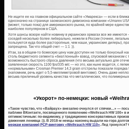
Не ищите ее на главном официальном сайте «Умарекса» — если в ближай
однозначно на странице заокеанского дивизиона компании «Umarex USA, 
(может, только пока) для американского рынка, по крайней мере единств
наиболее популярном в США.
Хотя шансы вскоре найти новинку в украинских ормагах все же имеются
соседей несколько более либерально, нежели в России (точнее, легальн
пользуются куда более расторопные, чем наши, украинские дилеры), пра
запрещена. Так что общий счет — 1:1 :)).
Итак, за в общем-то божескую цену нам доступен не только бонусный на
столь бюджетного сегмента «биатлонный» взвод, спусковой механизм с
возможность быстрого сброса давления (что весьма актуально для отече
заявленная скорость 1100 fps/335 м/с — но это, как ныне водится, с лег
«нормальными» Crosman Premier 14,3 grain отстрелы показали порядка 9
(напомним, речь идет о 5,5-миллиметровой винтовке). Очень даже непло
весьма приличный уровень качества что металлических, что полимерны
«Укорот» по-немецки: новый «Weihr
«Такое чувство, что «Вайраух» внезапно очнулся от спячки…» — посы
паблике ВКонтакте, посвященного появлению «Weihrauch HW 100» в 
оптимистичным: по-видимому, у традиционно консервативных произ
движения ленивца :)). В 2018-м немцы наконец выдали на-гора дол
меркам компании) PCP-винтовку «Weihrauch HW 110»
. Лед тронулся? 