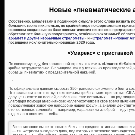
Новые «пневматические 
Собственно, арбалетами в подлинном смысле этого слова назвать п
большинство из них, нельзя, по крайней мере по формальным призна
основном созданные на базе пневматических винтовок с предварител
обретают все большую популярность, особенно в охотничьей области
арбалет и другие необычные стрелометы
» и «
Стреломет «Pioneer Ai
посвящена исключительно новинкам 2020 года.
«Умарекс» с приставкой
По внешнему виду, без заряженной стрелы, отличить «
Umarex AirSaber
крайне затруднительно. В принципе, как и у всех иных производителей,
образцы пневматики с предварительной накачкой.
По официальным данным скорость 350-гранового фирменного болта соста
Что с запасом соответствует охотничьим требованиям, принятым в США, 
допущен к охоте на оленей, а в большинстве остальных — на ряд хищни
благодаря помощи американских коллег-охотников в свое время выяснил,
подразумевают животное наподобие нашей косули, а аналоги действит
отечественных «оленей» — например, маралов или изюбрей — идут уже ка
отдельного понятия — «elk».
Все описанное выше относится больше к среднестатистическим поль
— т.н. «стрелки выходного дня», под которых и заточено законодатель