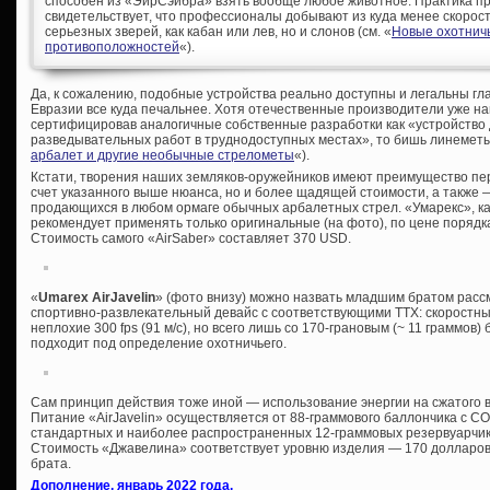
способен из «ЭйрСэйбра» взять вообще любое животное. Практика п
свидетельствует, что профессионалы добывают из куда менее скорост
серьезных зверей, как кабан или лев, но и слонов (см. «
Новые охотничь
противоположностей
«).
Да, к сожалению, подобные устройства реально доступны и легальны гл
Евразии все куда печальнее. Хотя отечественные производители уже н
сертифицировав аналогичные собственные разработки как «устройство
разведывательных работ в труднодоступных местах», то бишь линеметы
арбалет и другие необычные стрелометы
«).
Кстати, творения наших земляков-оружейников имеют преимущество пер
счет указанного выше нюанса, но и более щадящей стоимости, а также
продающихся в любом ормаге обычных арбалетных стрел. «Умарекс», как
рекомендует применять только оригинальные (на фото), по цене порядка
Стоимость самого «AirSaber» составляет 370 USD.
«
Umarex AirJavelin
» (фото внизу) можно назвать младшим братом расс
спортивно-развлекательный девайс с соответствующими ТТХ: скоростны
неплохие 300 fps (91 м/с), но всего лишь со 170-грановым (~ 11 граммов)
подходит под определение охотничьего.
Сам принцип действия тоже иной — использование энергии на сжатого в
Питание «AirJavelin» осуществляется от 88-граммового баллончика с СО
стандартных и наиболее распространенных 12-граммовых резервуарчика,
Стоимость «Джавелина» соответствует уровню изделия — 170 долларов
брата.
Дополнение, январь 2022 года.