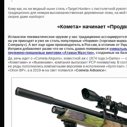
Кому как, но ни модный ныне стиль «Target Hunter» с пистолетной рукоя
традиционно для немцев высококачественная деревянная ложа, на мой вз
скорее даже наоборот.
«Комета» начинает «Прод
Испанское пневматическое оружие у нас традиционно ассоциируется 
на ум приходят и уже не столь популярные «Норики» (торговая марка 
Company»). А вот еще один производитель в России, в отличие от Укр
Интриги добавляют разве что не столь давно появившиеся
уникальн
пружинно-поршневые винтовки «Атаман Маэстро»
, созданные на баз
Да, речь идет о «Cometa Airguns», известной аж с 1874 года («Gamo» — с
«Кометами» и «Фьюжнами», компания выпускает PCP-пневматику. В соо
ее ряды пополнились компактными версиями в исполнении «булл-пап».
«Orion BP», а в 2019-м на свет появился «
Cometa Advance
«: