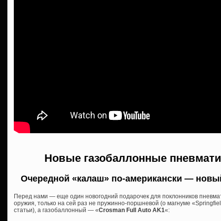
Новые газобаллонные пневмати
Очередной «калаш» по-американски — новы
Перед нами — еще один новогодний подарочек для поклонников пневмат
оружия, только на сей раз не пружинно-поршневой (о магнуме «Springfie
статьи), а газобаллонный — «
Crosman Full Auto AK1
«: