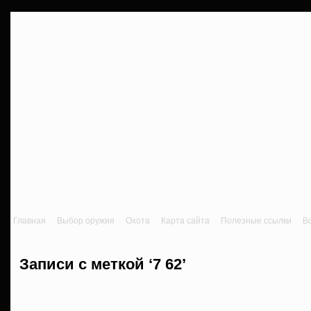
Главная
Выбор оружия
Охота
Карта сайта
Полезные ссылки
В
Записи с меткой ‘7 62’