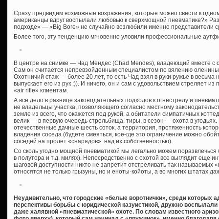
Сразу предвидим возможные возражения, которые можно свести к одно
американцы вдруг воспылали любовью к сверхмощной пневматике?» Разга
подходе» — «Big Bore» не случайно возлюбили именно представители с
Более того, эту тенденцию мгновенно уловили профессиональные аутф
В центре на снимке — Чад Мендес (Chad Mendes), владеющий вместе с о
Сам он считается непревзойденным специалистом по вялению оленины
Охотничий стаж — более 20 лет, то есть Чад взял в руки ружье в весьма
выпускает его из рук :)). И ничего, он и сам с удовольствием стреляет и
«air rifle» клиентам.
А все дело в разнице законодательных подходов к огнестрелу и пневма
не владельцы участка, позволяющего согласно местному законодательс
земле из всего, что окажется под рукой, а обитатели симпатичных котте
велик — в первую очередь стрельбища, тиры, в сезон — охота в угодьях.
отечественные дачные шесть соток, а территория, протяженность котор
владения соседа (будете смеяться, кое-где это ограничение можно обой
соседей на пролет «снарядов» над их собственностью).
Со сколь угодно мощной пневматикой мы легально можем поразвлечься 
в полутора и т.д. милях). Непосредственно с охотой все выглядит еще ин
шаговой доступности никто не запретит отстреливать так называемых «
относятся не только грызуны, но и еноты-койоты, а во многих штатах да
Неудивительно, что городские «белые воротнички», среди которых а
перспективы борьбы с юридической казуистикой, дружно воспылали 
даже халявной «пневматической» охоте. По словам известного аризо
фото вверху), который сам начинал с «пружинок», именно благодар