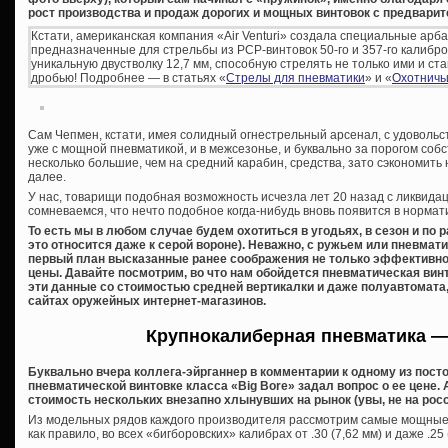
рост производства и продаж дорогих и мощных винтовок с предварит
Кстати, американская компания «Air Venturi» создала специальные арб
предназначенные для стрельбы из PCP-винтовок 50-го и 357-го калибров
уникальную двустволку 12,7 мм, способную стрелять не только ими и с
дробью! Подробнее — в статьях «
Стрелы для пневматики
» и «
Охотничь
Сам Чепмен, кстати, имея солидный огнестрельный арсенал, с удоволь
уже с мощной пневматикой, и в межсезонье, и буквально за порогом собс
несколько большие, чем на средний карабин, средства, зато сэкономить н
далее.
У нас, товарищи подобная возможность исчезла лет 20 назад с ликвидац
сомневаемся, что нечто подобное когда-нибудь вновь появится в нормат
То есть мы в любом случае будем охотиться в угодьях, в сезон и по
это относится даже к серой вороне). Неважно, с ружьем или пневмати
первый план высказанные ранее соображения не только эффективност
цены. Давайте посмотрим, во что нам обойдется пневматическая винт
эти данные со стоимостью средней вертикалки и даже полуавтомата,
сайтах оружейных интернет-магазинов.
Крупнокалиберная пневматика —
Буквально вчера коллега-эйрганнер в комментарии к одному из посто
пневматической винтовке класса «Big Bore» задал вопрос о ее цене.
стоимость нескольких внезапно хлынувших на рынок (увы, не на росс
Из модельных рядов каждого производителя рассмотрим самые мощные в
как правило, во всех «бигборовских» калибрах от .30 (7,62 мм) и даже .25 (