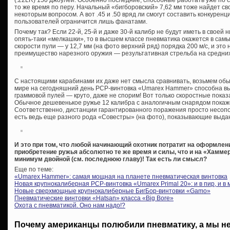
(.22LR) 150 джоулей. Особенно последние, способные работать уже по с
то же время по перу. Начальный «бигборовский» 7,62 мм тоже найдет с
некоторым вопросом. А вот .45 и .50 вряд ли смогут составить конкуренц
пользователей ограничится лишь фанатами.
Почему так? Если 22-й, 25-й и даже 30-й калибр не будут иметь в своей
опять-таки «мелкашки», то в высшем классе пневматика окажется в самы
скорости пули — у 12,7 мм (на фото верхний ряд) порядка 200 м/с, и это
преимущество нарезного оружия — результативная стрельба на средних
С настоящими карабинами их даже нет смысла сравнивать, возьмем обы
мире на сегодняшний день PCP-винтовка «Umarex Hammer» способна вы
граммовой пулей — круто, даже не спорим! Вот только скоростные показа
Обычное дешевенькое ружье 12 калибра с аналогичным снарядом покаже
Соответственно, дистанции гарантированного поражения просто несопо
есть ведь еще разного рода «Совестры» (на фото), показывающие выда
И это при том, что любой начинающий охотник потратит на оформле
приобретение ружья абсолютно те же время и силы, что и на «Хаммер
минимум двойной (см. последнюю главу)! Так есть ли смысл?
Еще по теме:
«Umarex Hammer»: самая мощная на планете пневматическая винтовка
Новая крупнокалиберная PCP-винтовка «Umarex Primal 20»: и в пир, и в 
Новые сверхмощные крупнокалиберные БигБор-винтовки «Gamo»
Пневматические винтовки «Hatsan» класса «Big Bore»
Охота с пневматикой. Оно нам надо!?
Почему американцы полюбили пневматику, а мы н