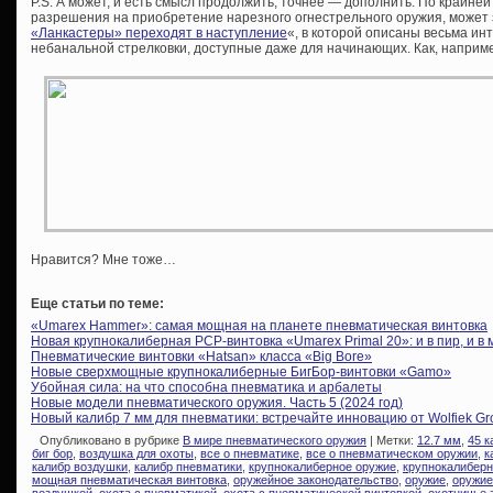
P.S. А может, и есть смысл продолжить, точнее — дополнить. По крайней
разрешения на приобретение нарезного огнестрельного оружия, может
«Ланкастеры» переходят в наступление
«, в которой описаны весьма и
небанальной стрелковки, доступные даже для начинающих. Как, наприм
Нравится? Мне тоже…
Еще статьи по теме:
«Umarex Hammer»: самая мощная на планете пневматическая винтовка
Новая крупнокалиберная PCP-винтовка «Umarex Primal 20»: и в пир, и в 
Пневматические винтовки «Hatsan» класса «Big Bore»
Новые сверхмощные крупнокалиберные БигБор-винтовки «Gamo»
Убойная сила: на что способна пневматика и арбалеты
Новые модели пневматического оружия. Часть 5 (2024 год)
Новый калибр 7 мм для пневматики: встречайте инновацию от Wolfiek Gr
Опубликовано в рубрике
В мире пневматического оружия
| Метки:
12.7 мм
,
45 к
биг бор
,
воздушка для охоты
,
все о пневматике
,
все о пневматическом оружии
,
к
калибр воздушки
,
калибр пневматики
,
крупнокалиберное оружие
,
крупнокалибер
мощная пневматическая винтовка
,
оружейное законодательство
,
оружие
,
оружие
воздушкой
,
охота с пневматикой
,
охота с пневматической винтовкой
,
охотничье 