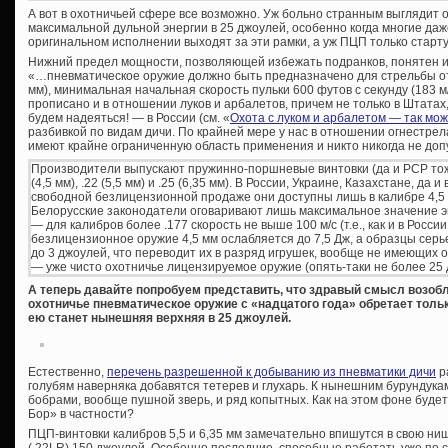
А вот в охотничьей сфере все возможно. Уж больно странным выглядит 
максимальной дульной энергии в 25 джоулей, особенно когда многие да
оригинальном исполнении выходят за эти рамки, а уж ПЦП только старту
Нижний предел мощности, позволяющей избежать подранков, понятен и 
«…пневматическое оружие должно быть предназначено для стрельбы от 
мм), минимальная начальная скорость пульки 600 футов с секунду (183 м/
прописано и в отношении луков и арбалетов, причем не только в Штатах, 
будем надеяться! — в России (см. «
Охота с луком и арбалетом — так мо
разбивкой по видам дичи. По крайней мере у нас в отношении огнестре
имеют крайне ограниченную область применения и никто никогда не допу
Производители выпускают пружинно-поршневые винтовки (да и PCP тоже)
(4,5 мм), .22 (5,5 мм) и .25 (6,35 мм). В России, Украине, Казахстане, да
свободной безлицензионной продаже они доступны лишь в калибре 4,5 м
Белорусские законодатели оговаривают лишь максимальное значение эн
— для калибров более .177 скорость не выше 100 м/с (т.е., как и в России
безлицензионное оружие 4,5 мм ослабляется до 7,5 Дж, а образцы серье
до 3 джоулей, что переводит их в разряд игрушек, вообще не имеющих о
— уже чисто охотничье лицензируемое оружие (опять-таки не более 25 
А теперь давайте попробуем представить, что здравый смысл возоб
охотничье пневматическое оружие с «надцатого года» обретает толь
ею станет нынешняя верхняя в 25 джоулей.
Естественно,
перечень разрешенной к добыванию из пневматики дичи
р
голубям наверняка добавятся тетерев и глухарь. К нынешним бурундукам
бобрами, вообще пушной зверь, и ряд копытных. Как на этом фоне буде
Бор» в частности?
ПЦП-винтовки калибров 5,5 и 6,35 мм замечательно впишутся в свою ни