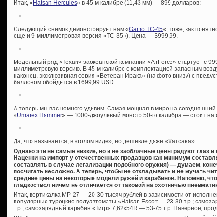
Итак, «
Hatsan Hercules
» в 45-м калибре (11,43 мм) — 899 долларов:
Следующий снимок демонстрирует нам «
Gamo TC-45
«, тоже, как понятн
еще и 9-миллиметровая версия «TC-35»). Цена — $999,99.
Модельный ряд «Texan» заокеанской компании «AirForce» стартует с 999,
миллиметровую версию. В 45-м калибре с комплектацией запасным возд
наконец, эксклюзивная серия «Ветеран Ирака» (на фото внизу) с преду
баллоном обойдется в 1699,99 USD.
А теперь мы вас немного удивим. Самая мощная в мире на сегодняшний
«
Umarex Hammer
» — 1000-джоулевый монстр 50-го калибра — стоит на 
Да, что называется, в «голом виде», но дешевле даже «Хатсана».
Однако эти не самые низкие, но и не заоблачные цены радуют глаз и
Наценки на импорт у отечественных продавцов как минимум составля
составлять в случае легализации подобного оружия) — думаем, коне
посчитать несложно. А теперь, чтобы не откладывать и не мучать чи
средние цены на некоторые модели ружей и карабинов. Напомню, чт
гладкоствол ничем не отличается от таковой на охотничью пневматик
Итак, вертикалка МР-27 — 20-30 тысяч рублей в зависимости от исполнен
популярные турецкие полуавтоматы «Hatsan Escort — 23-30 т.р.; самоз
т.р.; самозарядный карабин «Тигр» 7,62х54R — 53-75 т.р. Наверное, пр