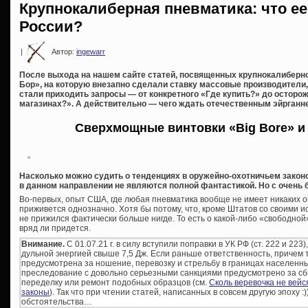
Крупнокалиберная пневматика: что е
России?
|
Автор:
ingewarr
После выхода на нашем сайте статей, посвященных крупнокалиберно
Бор», на которую внезапно сделали ставку массовые производители,
стали приходить запросы — от конкретного «Где купить?» до осторо
магазинах?». А действительно — чего ждать отечественным эйрганн
Сверхмощные винтовки «Big Bore» и
Насколько можно судить о тенденциях в оружейно-охотничьем закон
в данном направлении не являются полной фантастикой. Но с очень
Во-первых, опыт США, где любая пневматика вообще не имеет никаких о
приживется однозначно. Хотя бы потому, что, кроме Штатов со своими 
не прижился фактически больше нигде. То есть о какой-либо «свободно
вряд ли придется.
Внимание.
С 01.07.21 г. в силу вступили поправки в УК РФ (ст. 222 и 22
дульной энергией свыше 7,5 Дж. Если раньше ответственность, причем
предусмотрена за ношение, перевозку и стрельбу в границах населенны
преследование с довольно серьезными санкциями предусмотрено за сбы
переделку или ремонт подобных образцов (см.
Сколь веревочка не вей
законы
). Так что при чтении статей, написанных в совсем другую эпоху :
обстоятельства…