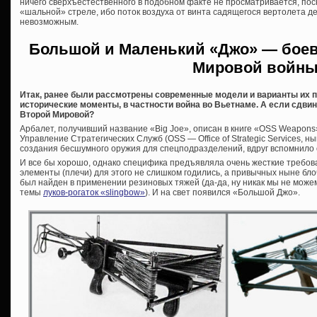
ничего сверхъестественного в подобном факте не просматривается, поско
«шальной» стреле, ибо поток воздуха от винта садящегося вертолета 
невозможным.
Большой и Маленький «Джо» — бое
Мировой войн
Итак, ранее были рассмотрены современные модели и варианты их п
исторические моменты, в частности война во Вьетнаме. А если сдвин
Второй Мировой?
Арбалет, получивший название «Big Joe», описан в книге «OSS Weapons
Управление Стратегических Служб (OSS — Office of Strategic Services,
создания бесшумного оружия для спецподразделений, вдруг вспомнило 
И все бы хорошо, однако специфика предъявляла очень жесткие требов
элементы (плечи) для этого не слишком годились, а привычных ныне бл
был найден в применении резиновых тяжей (да-да, ну никак мы не може
темы
луков-рогаток «slingbow»
). И на свет появился «Большой Джо».