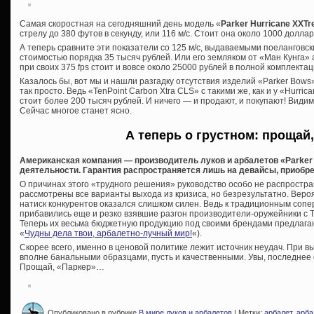
Самая скоростная на сегодняшний день модель «
Parker Hurricane XXT
стрелу до 380 футов в секунду, или 116 м/с. Стоит она около 1000 доллар
А теперь сравните эти показатели со 125 м/с, выдаваемыми поеланговским
стоимостью порядка 35 тысяч рублей. Или его земляком от «Ман Кунга» 
при своих 375 fps стоит и вовсе около 25000 рублей в полной комплектац
Казалось бы, вот мы и нашли разгадку отсутствия изделий «Parker Bows
так просто. Ведь «TenPoint Carbon Xtra CLS» с такими же, как и у «Hurr
стоит более 200 тысяч рублей. И ничего — и продают, и покупают! Видим
Сейчас многое станет ясно.
А теперь о грустном: прощай,
Американская компания — производитель луков и арбалетов «Parke
деятельности. Гарантия распространяется лишь на девайсы, приобре
О причинах этого «трудного решения» руководство особо не распростра
рассмотрены все варианты выхода из кризиса, но безрезультатно. Веро
натиск конкурентов оказался слишком силен. Ведь к традиционным соп
прибавились еще и резко взявшие разгон производители-оружейники с Т
Теперь их весьма бюджетную продукцию под своими брендами предлагаю
«
Чудны дела твои, арбалетно-лучный мир!
«).
Скорее всего, именно в ценовой политике лежит источник неудач. При 
вполне банальными образцами, пусть и качественными. Увы, последнее 
Прощай, «Паркер»…
Опубликовано в рубрике
В мире луков и арбалетов
| Метки:
арбалет
,
арба