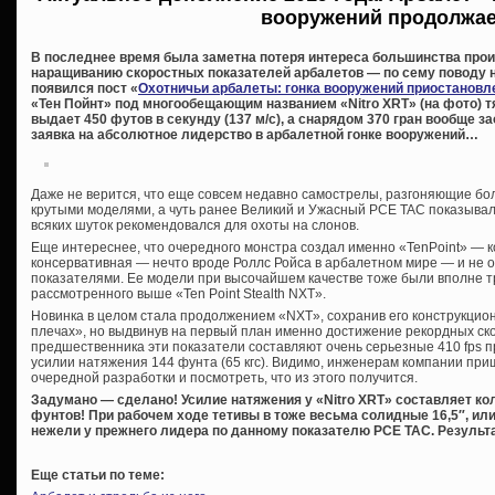
вооружений продолжае
В последнее время была заметна потеря интереса большинства про
наращиванию скоростных показателей арбалетов — по сему поводу н
появился пост «
Охотничьи арбалеты: гонка вооружений приостановл
«Тен Пойнт» под многообещающим названием «Nitro XRT» (на фото) т
выдает 450 футов в секунду (137 м/с), а снарядом 370 гран вообще за
заявка на абсолютное лидерство в арбалетной гонке вооружений…
Даже не верится, что еще совсем недавно самострелы, разгоняющие бол
крутыми моделями, а чуть ранее Великий и Ужасный PCE TAC показывал 
всяких шуток рекомендовался для охоты на слонов.
Еще интереснее, что очередного монстра создал именно «TenPoint» — 
консервативная — нечто вроде Роллс Ройса в арбалетном мире — и не 
показателями. Ее модели при высочайшем качестве тоже были вполне 
рассмотренного выше «Ten Point Stealth NXT».
Новинка в целом стала продолжением «NXT», сохранив его конструкци
плечах», но выдвинув на первый план именно достижение рекордных ско
предшественника эти показатели составляют очень серьезные 410 fps 
усилии натяжения 144 фунта (65 кгс). Видимо, инженерам компании при
очередной разработки и посмотреть, что из этого получится.
Задумано — сделано! Усилие натяжения у «Nitro XRT» составляет к
фунтов! При рабочем ходе тетивы в тоже весьма солидные 16,5″, или
нежели у прежнего лидера по данному показателю PCE TAC. Резуль
Еще статьи по теме: