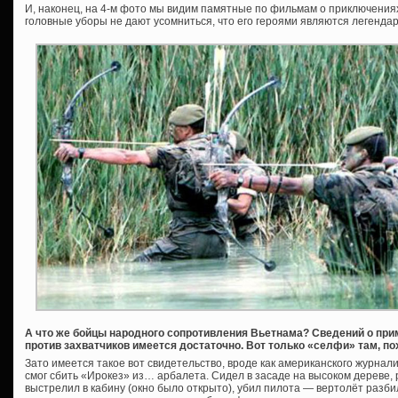
И, наконец, на 4-м фото мы видим памятные по фильмам о приключения
головные уборы не дают усомниться, что его героями являются легенд
А что же бойцы народного сопротивления Вьетнама? Сведений о при
против захватчиков имеется достаточно. Вот только «селфи» там, п
Зато имеется такое вот свидетельство, вроде как американского журнал
смог сбить «Ирокез» из… арбалета. Сидел в засаде на высоком дереве, 
выстрелил в кабину (окно было открыто), убил пилота — вертолёт разбил