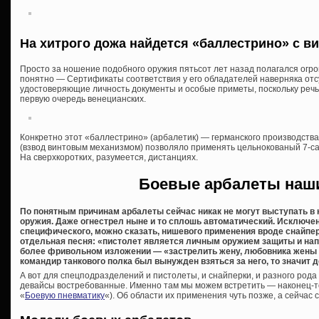
На хитрого дожа найдется «баллестрино» с 
Просто за ношение подобного оружия пятьсот лет назад полагался огр
понятно — Сертификаты соответствия у его обладателей наверняка отсут
удостоверяющие личность документы и особые приметы, поскольку речь 
первую очередь венецианских.
Конкретно этот «баллестрино» (арбалетик) — германского производства
(взвод винтовым механизмом) позволяло применять цельнокованый 7-с
На сверхкоротких, разумеется, дистанциях.
Боевые арбалеты наш
По понятным причинам арбалеты сейчас никак не могут выступать в 
оружия. Даже огнестрел ныне и то сплошь автоматический. Исключе
специфического, можно сказать, нишевого применения вроде снайпе
отдельная песня: «пистолет является личным оружием защиты и напа
более фривольном изложении — «застрелить жену, любовника жены и 
командир танкового полка был вынужден взяться за него, то значит
А вот для спецподразделений и пистолеты, и снайперки, и разного род
девайсы востребованные. Именно там мы можем встретить — наконец-т
«
Боевую пневматику
«). Об области их применения чуть позже, а сейчас 