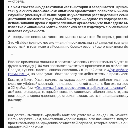
— стрела.
На чем собственно детективная часть истории и завершается. Причем
так» у любого мало-мальски опытного арбалетчика появилось бы еще
случайно упомянутый выше один из участников расследования сомне
дистанции возможен прицельный выстрел — одного из подозреваемы
использовании дрона с прикрепленным арбалетом, что выглядело б
известие о «шальном болте» позволило всем вздохнуть с облегчение
нелепая случайность.
А теперь еще несколько чисто технических моментов. Во-первых, роково
Это «Balde» (клинок, лезвие — англ.) производства тайваньской компан
известный, в том числе и в России, по бренду европейского дивизиона ф
Вполне приличная машинка в сегменте массовых сравнительно бюджетн
футов в секунду (104 м/с) позволяет охотиться практически на любого зв
Правда, тут есть масса нюансов, описанных в нашей статье «
Лук, арбале
криминал…
«, но заполучить болт в голову это действительно практиче
Кстати, о болте. Уже в начальных кадрах серии любого арбалетчика нес
слишком убойный короткий, но главное — легкий вариант. Для охоты в 
и 22 дюйма (см. «
Охотничьи были: с рекурсивным арбалетом на слона
«)
дюймового снаряда, который и вовсе не слишком стабилен в полете, сто
подтвердила сцена дарения, где стрела накладывается на направляющу
размеру:
Как должен выглядеть «родной» болт все у того же «Блейда», вы можете
с его изображением, там отличия хорошо видны. Что называется, почувс
простительному заблуждению создателей сериала, которые вовсе не об
арбалетной практики.