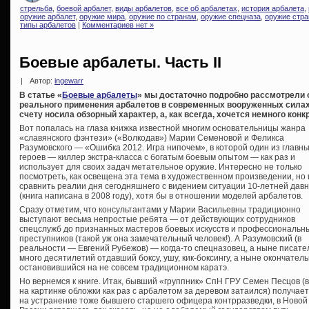
стрельба
,
боевой арбалет
,
виды арбалетов
,
все об арбалетах
,
история арбалета
,
оружие арбалет
,
оружие мира
,
оружие по странам
,
оружие спецназа
,
оружие стра
типы арбалетов
|
Комментариев нет »
Боевые арбалеты. Часть II
|
Автор:
ingewarr
В статье «
Боевые арбалеты
» мы достаточно подробно рассмотрели о
реального применения арбалетов в современных вооруженных силах
счету носила обзорный характер, а, как всегда, хочется немного конкр
Вот попалась на глаза книжка известной многим основательницы жанра
«славянского фэнтези» («Волкодав») Марии Семеновой и Феликса
Разумовского — «Ошибка 2012. Игра нипочем», в которой один из главн
героев — киллер экстра-класса с богатым боевым опытом — как раз и
использует для своих задач метательное оружие. Интересно не только
посмотреть, как освещена эта тема в художественном произведении, но 
сравнить реалии дня сегодняшнего с видением ситуации 10-летней дав
(книга написана в 2008 году), хотя бы в отношении моделей арбалетов.
Сразу отметим, что консультантами у Марии Васильевны традиционно
выступают весьма непростые ребята — от действующих сотрудников
спецслужб до признанных мастеров боевых искусств и профессиональн
преступников (такой уж она замечательный человек!). А Разумовский (в
реальности — Евгений Рубежов) — когда-то спецназовец, а ныне писате
много десятилетий отдавший боксу, ушу, кик-боксингу, а ныне окончател
остановившийся на не совсем традиционном каратэ.
Но вернемся к книге. Итак, бывший «группник» СпН ГРУ Семен Песцов (в
на картинке обложки как раз с арбалетом за деревом затаился) получает
на устранение тоже бывшего старшего офицера контрразведки, в Новой