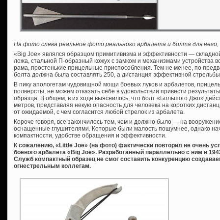
На фото слева реальное фото реального арбалета и болта для него,
«Big Joe» являлся образцом примитивизма и эффективности — складно
ложа, стальной П-образный кожух с замком и механизмами устройства во
рама, простенькие прицельные приспособления. Тем не менее, по пред
болта должна была составлять 250, а дистанция эффективной стрельбы
В пику апологетам чудовищной мощи боевых луков и арбалетов, прицел
полверсты, не можем отказать себе в удовольствии привести результат
образца. В общем, в их ходе выяснилось, что болт «Большого Джо» дейс
метров, представляя некую опасность для человека на коротких дистан
от ожидаемой, с чем согласится любой стрелок из арбалета.
Короче говоря, все закончилось тем, чем и должно было — на вооружен
оснащенные глушителями. Которые были малость пошумнее, однако нач
компактности, удобстве обращения и эффективности.
К сожалению, «Little Joe» (на фото) фактически повторил не очень у
боевого арбалета «Big Joe». Разработанный параллельно с ним в 19
Служб компактный образец не смог составить конкуренцию создав
огнестрельным коллегам.