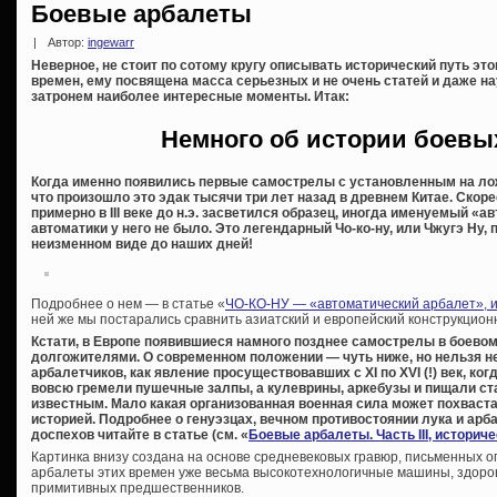
Боевые арбалеты
|
Автор:
ingewarr
Неверное, не стоит по сотому кругу описывать исторический путь эт
времен, ему посвящена масса серьезных и не очень статей и даже на
затронем наиболее интересные моменты. Итак:
Немного об истории боевы
Когда именно появились первые самострелы с установленным на лож
что произошло это эдак тысячи три лет назад в древнем Китае. Скорее
примерно в III веке до н.э. засветился образец, иногда именуемый «
автоматики у него не было. Это легендарный Чо-ко-ну, или Чжугэ Ну
неизменном виде до наших дней!
Подробнее о нем — в статье «
ЧО-КО-НУ — «автоматический арбалет», и
ней же мы постарались сравнить азиатский и европейский конструкцио
Кстати, в Европе появившиеся намного позднее самострелы в боевом
долгожителями. О современном положении — чуть ниже, но нельзя н
арбалетчиков, как явление просуществовавших с XI по XVI (!) век, ко
вовсю гремели пушечные залпы, а кулеврины, аркебузы и пищали с
известным. Мало какая организованная военная сила может похваст
историей. Подробнее о генуэзцах, вечном противостоянии лука и арба
доспехов читайте в статье (см. «
Боевые арбалеты. Часть III, историч
Картинка внизу создана на основе средневековых гравюр, письменных о
арбалеты этих времен уже весьма высокотехнологичные машины, здоро
примитивных предшественников.