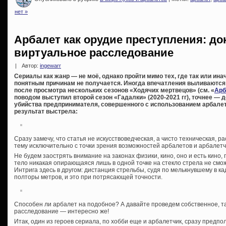
нет »
Арбалет как орудие преступления: до
виртуальное расследование
|
Автор:
ingewarr
Сериалы как жанр — не моё, однако пройти мимо тех, где так или ин
понятным причинам не получается. Иногда впечатления выливаются в
после просмотра нескольких сезонов «Ходячих мертвецов» (см. «
Арб
поводом выступил второй сезон «Гадалки» (2020-2021 гг), точнее —
убийства предпринимателя, совершенного с использованием арбалета
результат выстрела:
Сразу замечу, что статья не искусствоведческая, а чисто техническая,
тему исключительно с точки зрения возможностей арбалетов и арбалетч
Не будем заострять внимание на законах физики, кино, оно и есть кино
тело никакая опирающаяся лишь в одной точке на стекло стрела не смо
Интрига здесь в другом: дистанция стрельбы, судя по мелькнувшему в к
полторы метров, и это при потрясающей точности.
Способен ли арбалет на подобное? А давайте проведем собственное, та
расследование — интересно же!
Итак, один из героев сериала, по хобби еще и арбалетчик, сразу предпо