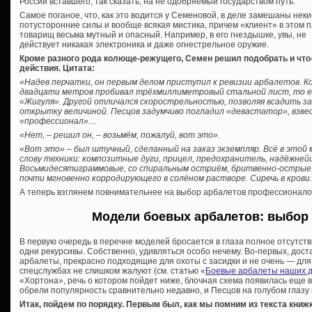
России вставшего, так сказать, на не одобряемый государством путь.
Самое поганое, что, как это водится у Семеновой, в деле замешаны неки
потусторонние силы и вообще всякая мистика, причем «клиент» в этом 
товарищ весьма мутный и опасный. Например, в его гнездышке, увы, не
действует никакая электроника и даже огнестрельное оружие.
Кроме разного рода колюще-режущего, Семен решил подобрать и что
действия. Цитата:
«Надев перчатки, он первым делом приступил к ревизии арбалетов. К
двадцати метров пробивал трёхмиллиметровый стальной лист, то е
«Жигуля». Другой отличался скорострельностью, позволяя всадить за
открытку величиной. Песцов задумчиво погладил «девастатор», взвес
«профессионал»…
«Нет, – решил он, – возьмём, пожалуй, вот это».
«Вот это» – был штучный, сделанный на заказ экземпляр. Всё в это
слову техники: композитные дуги, прицел, предохранитель, надёжней
Восьмидесятиграммовые, со спиральным остриём, бритвенно-острые. 
почти мгновенно корродирующего в солёном растворе. Сиречь в крови
А теперь взглянем повнимательнее на выбор арбалетов профессионалом
Модели боевых арбалетов: выбор
В первую очередь в перечне моделей бросается в глаза полное отсутст
одни рекурсивы. Собственно, удивляться особо нечему. Во-первых, дос
арбалеты, прекрасно подходящие для охоты с засидки и не очень — для 
спецслужбах не слишком жалуют (см. статью «
Боевые арбалеты наших 
«Хортона», речь о котором пойдет ниже, блочная схема появилась еще в
обрели популярность сравнительно недавно, и Песцов на голубом глазу 
Итак, пойдем по порядку. Первым был, как мы помним из текста книжк