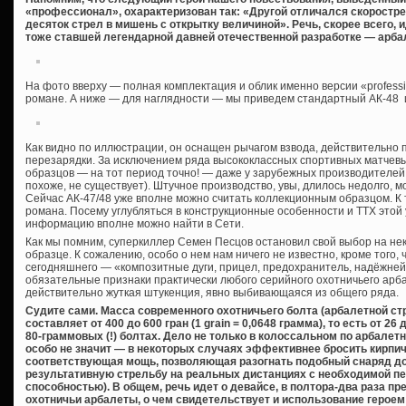
«профессионал», охарактеризован так: «Другой отличался скоростре
десяток стрел в мишень с открытку величиной». Речь, скорее всего, 
тоже ставшей легендарной давней отечественной разработке — арбале
На фото вверху — полная комплектация и облик именно версии «professi
романе. А ниже — для наглядности — мы приведем стандартный АК-48 и
Как видно по иллюстрации, он оснащен рычагом взвода, действительно
перезарядки. За исключением ряда высококлассных спортивных матчевы
образцов — на тот период точно! — даже у зарубежных производителей 
похоже, не существует). Штучное производство, увы, длилось недолго, м
Сейчас АК-47/48 уже вполне можно считать коллекционным образцом. К 
романа. Посему углубляться в конструкционные особенности и ТТХ этой
информацию вполне можно найти в Сети.
Как мы помним, суперкиллер Семен Песцов остановил свой выбор на не
образце. К сожалению, особо о нем нам ничего не известно, кроме того, 
сегодняшнего — «композитные дуги, прицел, предохранитель, надёжнейш
обязательные признаки практически любого серийного охотничьего арба
действительно жуткая штукенция, явно выбивающаяся из общего ряда.
Судите сами. Масса современного охотничьего болта (арбалетной ст
составляет от 400 до 600 гран (1 grain = 0,0648 грамма), то есть от 26
80-граммовых (!) болтах. Дело не только в колоссальном по арбалетн
особо не значит — в некоторых случаях эффективнее бросить кирпич
соответствующая мощь, позволяющая разогнать подобный снаряд до
результативную стрельбу на реальных дистанциях с необходимой п
способностью). В общем, речь идет о девайсе, в полтора-два раза
охотничьи арбалеты, о чем свидетельствует и использование героем