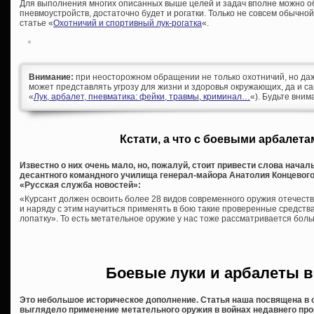
Для выполнения многих описанных выше целей и задач вполне можно об
пневмоустройств, достаточно будет и рогатки. Только не совсем обычной
статье «
Охотничий и спортивный лук-рогатка
«.
Внимание:
при неосторожном обращении не только охотничий, но да
может представлять угрозу для жизни и здоровья окружающих, да и са
«
Лук, арбалет, пневматика: фейки, травмы, криминал…
«). Будьте вним
Кстати, а что с боевыми арбалета
Известно о них очень мало, но, пожалуй, стоит привести слова нача
десантного командного училища генерал-майора Анатолия Концевого
«Русская служба новостей»:
«Курсант должен освоить более 28 видов современного оружия отечеств
и наряду с этим научиться применять в бою такие проверенные средства, 
лопатку». То есть метательное оружие у нас тоже рассматривается боль
Боевые луки и арбалеты в
Это небольшое историческое дополнение. Статья наша посвящена в 
выглядело применение метательного оружия в войнах недавнего про