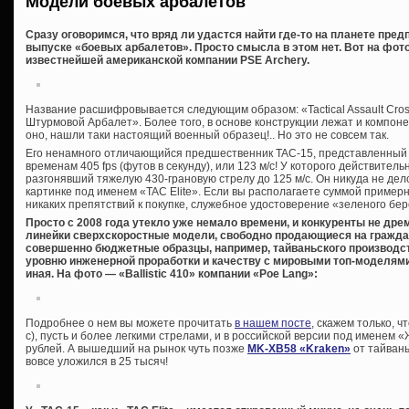
Модели боевых арбалетов
Сразу оговоримся, что вряд ли удастся найти где-то на планете пре
выпуске «боевых арбалетов». Просто смысла в этом нет. Вот на фото
известнейшей американской компании PSE Archery.
Название расшифровывается следующим образом: «Tactical Assault Cro
Штурмовой Арбалет». Более того, в основе конструкции лежат и компон
оно, нашли таки настоящий военный образец!.. Но это не совсем так.
Его ненамного отличающийся предшественник TAC-15, представленный 
временам 405 fps (футов в секунду), или 123 м/с! У которого действител
разгонявший тяжелую 430-грановую стрелу до 125 м/с. Он никуда не дел
картинке под именем «TAC Elite». Если вы располагаете суммой примерн
никаких препятствий к покупке, служебное удостоверение «зеленого бере
Просто с 2008 года утекло уже немало времени, и конкуренты не др
линейки сверхскоростные модели, свободно продающиеся на гражда
совершенно бюджетные образцы, например, тайваньского производст
уровню инженерной проработки и качеству с мировыми топ-моделями,
иная. На фото — «Ballistic 410» компании «Poe Lang»:
Подробнее о нем вы можете прочитать
в нашем посте
, скажем только, ч
с), пусть и более легкими стрелами, и в российской версии под именем 
рублей. А вышедший на рынок чуть позже
MK-XB58 «Kraken»
от тайвань
вовсе уложился в 25 тысяч!