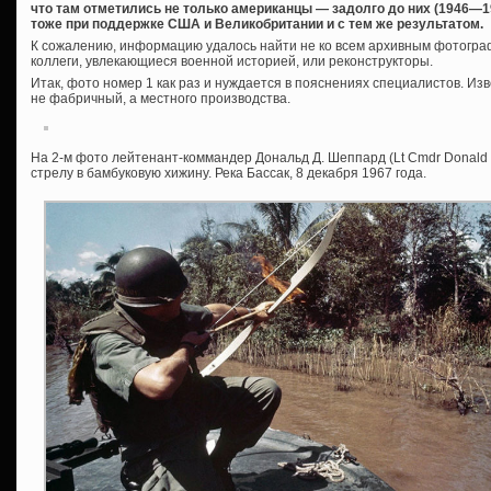
что там отметились не только американцы — задолго до них (1946—19
тоже при поддержке США и Великобритании и с тем же результатом.
К сожалению, информацию удалось найти не ко всем архивным фотограф
коллеги, увлекающиеся военной историей, или реконструкторы.
Итак, фото номер 1 как раз и нуждается в пояснениях специалистов. Изв
не фабричный, а местного производства.
На 2-м фото лейтенант-коммандер Дональд Д. Шеппард (Lt Cmdr Donald
стрелу в бамбуковую хижину. Река Бассак, 8 декабря 1967 года.