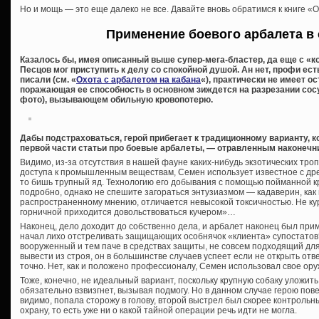
Но и мощь — это еще далеко не все. Давайте вновь обратимся к книге «
Применение боевого арбалета в
Казалось бы, имея описанный выше супер-мега-бластер, да еще с «
Песцов мог приступить к делу со спокойной душой. Ан нет, профи ест
писали (см. «
Охота с арбалетом на кабана
«), практически не имеет 
поражающая ее способность в основном зиждется на разрезании сос
фото), вызывающем обильную кровопотерю.
Дабы подстраховаться, герой прибегает к традиционному варианту, 
первой части статьи про боевые арбалеты, — отравленным наконечн
Видимо, из-за отсутствия в нашей фауне каких-нибудь экзотических троп
доступа к промышленным веществам, Семен использует известное с др
то бишь трупный яд. Технологию его добывания с помощью пойманной 
подробно, однако не спешите загораться энтузиазмом — кадаверин, как
распространенному мнению, отличается невысокой токсичностью. Не ку
горничной приходится довольствоваться кучером»…
Наконец, дело доходит до собственно дела, и арбалет наконец был при
начал лихо отстреливать защищающих особнячок «клиента» супостатов?
вооруженный и тем паче в средствах защиты, не совсем подходящий для
вывести из строя, он в большинстве случаев успеет если не открыть отв
точно. Нет, как и положено профессионалу, Семен использовал свое ору
Тоже, конечно, не идеальный вариант, поскольку крупную собаку уложить
обязательно взвизгнет, вызывая подмогу. Но в данном случае герою пове
видимо, попала сторожу в голову, второй выстрел был скорее контрольн
охрану, то есть уже ни о какой тайной операции речь идти не могла.