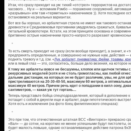
Итак, что сразу приходит на ум: тихий «отстрел» террористов на достат
часового… Ну и — вспомним Рэмбо — поражение сооружений, автомашин
«разрывных» или там «термитных» наконечников :)). Хотя последнее ос
остановимся на реальных вариантах.
Вот все бы хорошо, но арбалетная стрела не имеет как такового остан
древности и Средневековья противники умудрялись сражаться, буквальн
летальной кровопотери. Кстати, на этом принципе основана и современн
бритвенно острые наконечники просто-напросто разрезают кровеносны
То есть смерть приходит не сразу (если вообще приходит), а значит, и 
предпринять определенные, и совершенно не нужные нам, действия — 
поднять тревогу и т.д. (см. «
Лук, арбалет, пневматика: фейки, травмы, к
или в левый глаз — это, согласитесь, больше дело везения, на которое н
К тому же арбалеты вовсе не бесшумны, хлопок или щелчок тетивы 
рекурсивных моделей (хотя и не столь громогласны, как любой огне
дальние дистанции, на которых он не будет различим, увы, не для а
пристреливаются на 20-30-40-50, максимум 60 метров, а оптимальные
максимум 40 метров. Причем речь идет о попадании в килл-зону, диа
сантиметров, — какая уж тут гортань…
Теперь представьте бойца спецподразделения, который в дополнение к 
потащит с собой в джунгли еще и арбалет, ради гипотетического выстрел
Хотя есть и исключения (на фото боец филиппинского спецназа):
Это при том, что отечественная штатная ВСС «Винторез» прекрасно сра
«Вал» — до сотни, на коротких не менее успешными будут пистолеты, 
будет малость повыше, однако останавливающее действие патрона 9х39