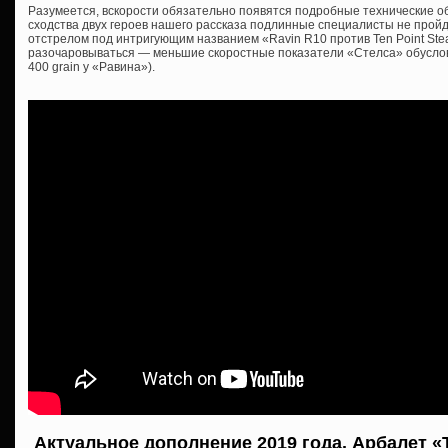
Разумеется, вскорости обязательно появятся подробные технические о
сходства двух героев нашего рассказа подлинные специалисты не пройд
отстрелом под интригующим названием «Ravin R10 против Ten Point Ste
разочаровываться — меньшие скоростные показатели «Стелса» обусло
400 grain у «Равина»).
Актуальное дополнение 2019 года. Арбалет «T