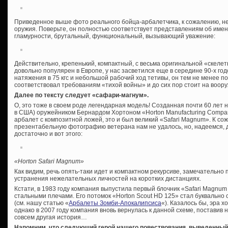
Приведенное выше фото реального бойца-арбалетчика, к сожалению, н
оружия. Поверьте, он полностью соответствует представлениям об име
гламурности, брутальный, функциональный, вызывающий уважение:
Действительно, крепенький, компактный, с весьма оригинальной «скелет
довольно популярен в Европе, у нас засветился еще в середине 90-х го
натяжения в 75 кгс и небольшой рабочий ход тетивы, он тем не менее п
соответствовал требованиям «тихой войны» и до сих пор стоит на воору
Далее по тексту следует «сафари-магнум».
О, это тоже в своем роде легендарная модель! Созданная почти 60 лет
в США) оружейником Бернардом Хортоном «Horton Manufacturing Compan
арбалет с композитной ложей, это и был великий «Safari Magnum». К со
презентабельную фотографию ветерана нам не удалось, но, надеемся, 
достаточно и вот этого:
«Horton Safari Magnum»
Как видим, речь опять-таки идет и компактном рекурсиве, замечательно
устранения нежелательных личностей на коротких дистанциях.
Кстати, в 1983 году компания выпустила первый блочник «Safari Magnum
стальными плечами. Его потомок «Horton Scout HD 125» стал буквальн
(см. нашу статью «
Арбалеты Зомби-Апокалипсиса
«). Казалось бы, эра 
однако в 2007 году компания вновь вернулась к данной схеме, поставив 
совсем другая история…
Напомним, что следующий герой нашего повествования, выведенный