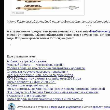
(Фото Королевской оружейной палаты Великобритании/royalarmouries.
* * *
А в заключение предлагаем познакомиться со статьей «
Необычное ор
описан удивительный боевой арбалет-гранатомет «Кузнечик», актив
годы Второй мировой войны. Вот он, на фото:
Еще статьи по теме:
Арбалет и стрельба из него
Мощный арбалет — что за зверь такой?
Убойная сила: на что способна пневматика и арбалеты
Стрела как «оружие массового поражения»
Необычное оружие, или Голь на выдумку хитра
ТОП-10 бюджетных охотничьих арбалетов 2023 года
Новые арбалеты и луки 2020-2021
Арбалет для зверовой охоты
Новые охотничьи арбалеты: единство и борьба противоположностей
Вся правда об «Арбалете Crossbow» и еще немного о названиях
«Классика» или «традиция»
Новые модели пневматического оружия 2020. Часть 2
Опубликовано в рубрике
В мире луков и арбалетов
| Метки:
арбалет
,
арба