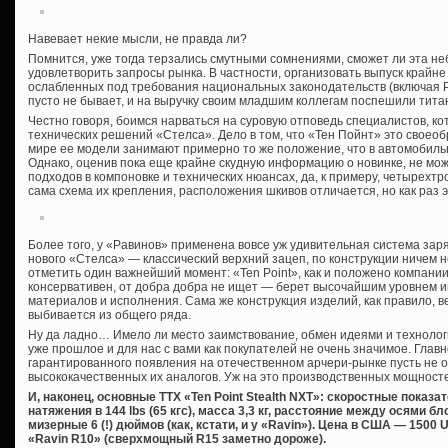
Навевает некие мысли, не правда ли?
Помнится, уже тогда терзались смутными сомнениями, сможет ли эта н
удовлетворить запросы рынка. В частности, организовать выпуск крайне
ослабленных под требования национальных законодательств (включая Рос
пусто не бывает, и на выручку своим младшим коллегам поспешили титан
Честно говоря, боимся нарваться на суровую отповедь специалистов, ко
технических решений «Стелса». Дело в том, что «Тен Пойнт» это своео
мире ее модели занимают примерно то же положение, что в автомобиль
Однако, оценив пока еще крайне скудную информацию о новинке, не мо
подходов в компоновке и технических нюансах, да, к примеру, четырехтро
сама схема их крепления, расположения шкивов отличается, но как раз 
Более того, у «Равинов» применена вовсе уж удивительная система за
нового «Стелса» — классический верхний зацеп, по конструкции ничем 
отметить один важнейший момент: «Ten Point», как и положено компани
консервативен, от добра добра не ищет — берет высочайшим уровнем и
материалов и исполнения. Сама же конструкция изделий, как правило, 
выбивается из общего ряда.
Ну да ладно… Имело ли место заимствование, обмен идеями и технолог
уже прошлое и для нас с вами как покупателей не очень значимое. Глав
гарантированного появления на отечественном арчери-рынке пусть не 
высококачественных их аналогов. Уж на это производственных мощносте
И, наконец, основные ТТХ «Ten Point Stealth NXT»: скоростные показат
натяжения в 144 lbs (65 кгс), масса 3,3 кг, расстояние между осями 
мизерные 6 (!) дюймов (как, кстати, и у «Ravin»). Цена в США — 1500 U
«Ravin R10» (сверхмощный R15 заметно дороже).