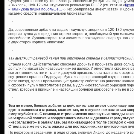
Существуют и вовсе жуткие образцы, способные усадить на задницу ме
«Выхлоп», ШАК-12 или штурмового револьвера РШ-12 (см. статью «
Круп
«Нам нужна пушка побольше…»
). Их боеприпасы имеют, кстати, и брон
касаемо средств индивидуальной бронезащиты.
Да, современные арбалеты выдают «дульную энергию» в 120-180 джоулей,
энергия нужна для придания стреле скорости, необходимой для максим
способности. Лучшим вариантом является прохождение снаряда навыл
с двух сторон корпуса животного.
Так выглядит раневой канал при отстреле стрелы в баллистический 
Стрела (болт) действительно способна дробить и пробивать даже солид
до пули по масштабу «разрушений» ей далеко. У огнестрела сквозное р
все эти многие сотни и тысячи джоулей призваны остаться в теле жерт
внутренних органов. Гидроудар, буквально разрывающий внутренности,
фото внизу), в разы превышающие диаметр собственно раневого канала,
и скорости пуль у пистолетов в разы, а у длинноствольных образцов по
стрел, которые в принципе и настоящий болевой шок обеспечить не в со
Тем не менее, боевые арбалеты действительно имеют свою нишу при
идет в основном о странах, скажем так, не могущих похвастаться 
смертоубийства. С помощью стрелы можно шлепнуть из засады каког
набедренной повязке и вооруженного мачете и древним карамультуко
«несогласного» в балаклаве, размахивающего в толпе сосудом с «ко
Стрела все же не столь опасна для посторонних, как винтовочная пу
По некоторым сведениям, в ряде стран, включая Индию, до недавнего вр