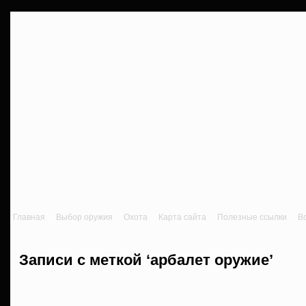
Главная
Выбор оружия
Охота
Карта сайта
Полезные ссылки
В
Записи с меткой ‘арбалет оружие’