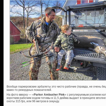
Вообще паркеровские арбалеты это чисто рабочие (правда, не очень 
каких-то рекордных показателей.
На фото вверху — «
Parker Ambusher Pink
» с регулируемым усилием нат
коротким рабочим ходом тетивы в 11,5 дюйма выдает в принципе вполн
охоты 315 fps, или 96 метров в секунду.