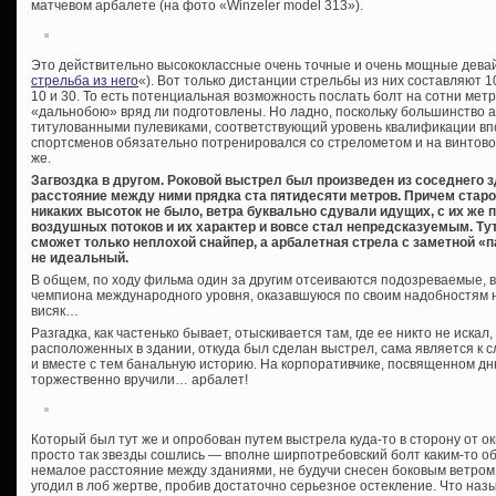
матчевом арбалете (на фото «Winzeler model 313»).
Это действительно высококлассные очень точные и очень мощные девай
стрельба из него
«). Вот только дистанции стрельбы из них составляют 1
10 и 30. То есть потенциальная возможность послать болт на сотни метро
«дальнобою» вряд ли подготовлены. Но ладно, поскольку большинство а
титулованными пулевиками, соответствующий уровень квалификации впол
спортсменов обязательно потренировался со стрелометом и на винтово
же.
Загвоздка в другом. Роковой выстрел был произведен из соседнего з
расстояние между ними прядка ста пятидесяти метров. Причем стар
никаких высоток не было, ветра буквально сдували идущих, с их же
воздушных потоков и их характер и вовсе стал непредсказуемым. Тут
сможет только неплохой снайпер, а арбалетная стрела с заметной «
не идеальный.
В общем, по ходу фильма один за другим отсеиваются подозреваемые, 
чемпиона международного уровня, оказавшуюся по своим надобностям не 
висяк…
Разгадка, как частенько бывает, отыскивается там, где ее никто не иска
расположенных в здании, откуда был сделан выстрел, сама является к 
и вместе с тем банальную историю. На корпоративчике, посвященном дн
торжественно вручили… арбалет!
Который был тут же и опробован путем выстрела куда-то в сторону от о
просто так звезды сошлись — вполне ширпотребовский болт каким-то о
немалое расстояние между зданиями, не будучи снесен боковым ветром
угодил в лоб жертве, пробив достаточно серьезное остекление. Что наз