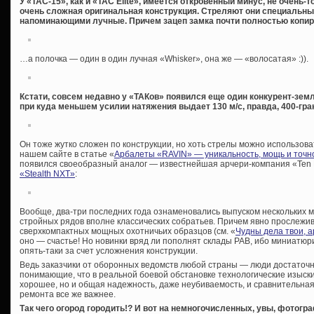
У «TAC-15», как и «TAC Elite», имеется откровенный минус, не очень
очень сложная оригинальная конструкция. Стреляют они специальны
напоминающими лучные. Причем зацеп замка почти полностью копи
…а полочка — один в один лучная «Whisker», она же — «волосатая» :)).
Кстати, совсем недавно у «ТАКов» появился еще один конкурент-земл
при куда меньшем усилии натяжения выдает 130 м/с, правда, 400-гр
Он тоже жутко сложен по конструкции, но хоть стрелы можно использов
нашем сайте в статье «
Арбалеты «RAVIN» — уникальность, мощь и точн
появился своеобразный аналог — известнейшая арчери-компания «Ten 
«Stealth NXT»
:
Вообще, два-три последних года ознаменовались выпуском нескольких 
стройных рядов вполне классических собратьев. Причем явно прослежи
сверхкомпактных мощных охотничьих образцов (см. «
Чудны дела твои, 
оно — счастье! Но новинки вряд ли пополнят склады РАВ, ибо миниатюр
опять-таки за счет усложнения конструкции.
Ведь заказчики от оборонных ведомств любой страны — люди достаточ
понимающие, что в реальной боевой обстановке технологические изыски
хорошее, но и общая надежность, даже неубиваемость, и сравнительная
ремонта все же важнее.
Так чего огород городить!? И вот на немногочисленных, увы, фотог