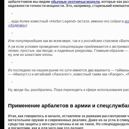
арбалетчиков мы видим
обычные охотничьи модели
, которые как р
надежности-точности-мощности. Это, например, старенький компакт
…куда более известный «Horton Legend» (кстати, именно его собрата
ис
«Ходячих»
):
Или популярнейшие как во всем мире, так и у российских стрелков «Barnett
А уж если условия проведения спецоперации приближаются к экстрема
легкие, простые, как гвозди, и надежные рекурсивы. Главным образом —
ну, или их азиатские клоны.
Из последних на нашем рынке по сути имеются два варианта — тайваньс
— «Мангуст») и китайский «Ланселот», известный также как «Ranger», «Ra
Ну, вроде бы, разобрались. Пора переходить к сфере использования ра
Применение арбалетов в армии и спецслужба
Итак, как говорилось в начале, оставляем за рамками рассмотрения ч
метательное оружие в современных реалиях. Даже из-за угла в спин
средства защиты у него рассчитаны и не на такое. Но спецподраздел
и посмотрим, как и для чего они это делают.