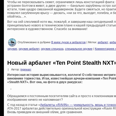
Чтобы не пересказывать сюжет, ограничимся лишь констатацией факта: 
устранен болтом в живот, а двое других — банально зарублены остро з
кстати, тоже щедро смазанной кадаверином. Будете смеяться, но прак
пожалел загубленную крысу — дескать, «ни за что, выходит, погибла, и
обойтись…».
Вот на сей слезливой ноте мы, пожалуй, и завершим наш сегодняшний л
принципиально нового в техническом плане к нашей предыдущей статье 
интереснее в художественном. Спасибо за внимание!
Опубликовано в рубрике
В мире луков и арбалетов
| Метки:
арбалет
,
арба
оружие
,
оружие арбалет
,
оружие спецназа
,
специальное оружие
|
Комментариев н
Новый арбалет «Ten Point Stealth NXT»
|
Автор:
ingewarr
Интересная история вырисовывается, коллеги! О собственно интриге 
виновнике торжества. Итак, известнейшая арчери-компания «Ten Poi
«Stealth NXT». Вот она, на фото в двух ракурсах:
Обращаемся к постоянным посетителям сайта и просто к поклонникам м
изображение ничего не напоминает?
С год назад в статье «
Арбалеты «RAVIN» — уникальность, мощь и точно
АТА-2017 арбалетах действительно оригинальной конструкции «Ravin R
Вновь приведем их внешний облик, для сравнения.