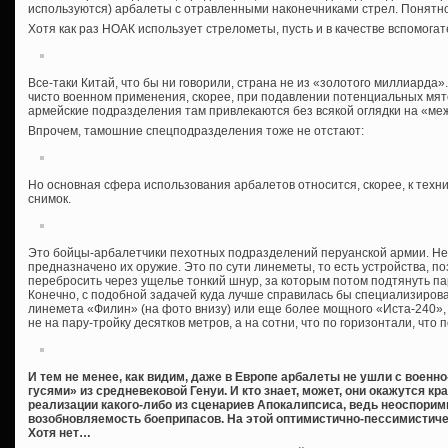
используются) арбалеты с отравленными наконечниками стрел. Понятно,
Хотя как раз НОАК использует стрелометы, пусть и в качестве вспомогат
Все-таки Китай, что бы ни говорили, страна не из «золотого миллиарда».
чисто военном применения, скорее, при подавлении потенциальных мят
армейские подразделения там привлекаются без всякой оглядки на «м
Впрочем, тамошние спецподразделения тоже не отстают:
Но основная сфера использования арбалетов относится, скорее, к техн
снимок.
Это бойцы-арбалетчики пехотных подразделений перуанской армии. Нет
предназначено их оружие. Это по сути линеметы, то есть устройства, 
перебросить через ущелье тонкий шнур, за которым потом подтянуть па
Конечно, с подобной задачей куда лучше справилась бы специализиров
линемета «Филин» (на фото внизу) или еще более мощного «Иста-240»,
не на пару-тройку десятков метров, а на сотни, что по горизонтали, что п
И тем не менее, как видим, даже в Европе арбалеты не ушли с военн
гусями» из средневековой Генуи. И кто знает, может, они окажутся к
реализации какого-либо из сценариев Апокалипсиса, ведь неоспори
возобновляемость боеприпасов. На этой оптимистично-пессимистиче
Хотя нет…