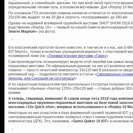
барабанный, а «линейный» магазин. Но при всей своей простоте механи
определенными типами пуль, в основном матчевыми. Для «Replay 10 Ma
По основным ТТХ испанская новинка ничем не отличатся от классически
25х100 мм, выдает те же 20 Дж и скорость «полуграммами» до 280 м/с.
Однако на недавней всемирной оружейной выставке SHOT SHOW 2018 б
родственник «Replay 10» — первый на нашей памяти многозарядный п
Swarm Magnum
» (на фото).
Его классический прототип более известен, в том числе и у нас, как G-M
IGT Mach1», только в несколько упрощенном варианте, с пластиковой муф
полимерной ложе (см.
«Пневматические винтовки «Гамо»
).
Сам производитель позиционирует модели этой линейки как самые мощ
поршневые винтовки. По официальным данным, на них установлена мог
главное — просто гигантский компрессор 33х120 мм! В реальности сведе
рекламный ход — подробности смотрите в статье «
Сверхмощные пневма
легенды, или Сенсация не состоялась!
«.
И по скоростным показателям при контрольных отстрелах получаются аб
показывают обычные «Хантер 1250» (29х120 мм) — старые добрые 300-31
грамма.
А теперь, товарищи, внимание! В самом конце лета 2018 года компа
многозарядных пружинно-поршневых винтовок на базе новой запате
магазина «10x Quick shot», впервые использованного в «Replay 10 Ma
Некоторые из них оснастили в базе фирменной газовой пружиной IGT, у 
«интегрированным глушителем» появился ствол с неким подобием огнес
компенсатора (ДТК). Это, например, «
Gamo Quiker 10 IGT
» в несколько 