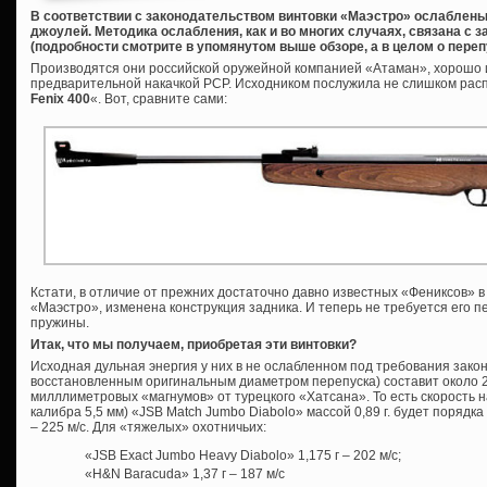
В соответствии с законодательством винтовки «Маэстро» ослаблены
джоулей. Методика ослабления, как и во многих случаях, связана с
(подробности смотрите в упомянутом выше обзоре, а в целом о пере
Производятся они российской оружейной компанией «Атаман», хорошо 
предварительной накачкой PCP. Исходником послужила не слишком расп
Fenix 400
«. Вот, сравните сами:
Кстати, в отличие от прежних достаточно давно известных «Фениксов» в 
«Маэстро», изменена конструкция задника. И теперь не требуется его п
пружины.
Итак, что мы получаем, приобретая эти винтовки?
Исходная дульная энергия у них в не ослабленном под требования зако
восстановленным оригинальным диаметром перепуска) составит около 2
милллиметровых «магнумов» от турецкого «Хатсана». То есть скорость н
калибра 5,5 мм) «JSB Match Jumbo Diabolo» массой 0,89 г. будет порядка 2
– 225 м/с. Для «тяжелых» охотничьих:
«JSB Exact Jumbo Heavy Diabolo» 1,175 г – 202 м/с;
«H&N Baracuda» 1,37 г – 187 м/с