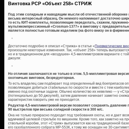
Винтовка РСР «Объект 258» СТРИЖ
Под этим солидным и наводящим мысли об отечественной оборонке 
весьма интересный образец. Он немного напоминает достаточно шир
то есть КИТ-комплекты, позволяющие переделать, скажем, пружинно
мультикомпрессионный «Crosman-1377» в винтовку с предварительной 
является полностью готовым изделием (на фото внизу он в фирменно
Достаточно подробно я описал «Стрижа» в статье «
Пневматические вин
произошли некоторые изменения. Так, «объект 258» теперь выпускается 
но и в традиционном для «воздушек» 4,5-миллиметровом варианте с то
джоуля:
Но отличия заключаются не только в этом. 5,5-миллиметровая версия
охотничьих винтовок, безредукторная.
То есть владелец сам подбирает под определенный вид боеприпасов оп
позволяющее добиться стабильных по скорости и вместе с тем наиболее
именно под охотничьи задачи. Обычно количество их невелико — у «Стр
(потенциально до 50 джоулей), затем давление начинает заметно снижа
характеристик говорить уже не приходится.
Редуктор 4,5-миллиметровой версии позволяет сохранять давление 
90 выстрелов при весьма солидной скорости в 300 м/с.
Она не только прекрасно подходит под требования охоты, но и дает воз
вдумчивой целевой стрельбе по мишеням. Кроме того, как заметно на 
ствольной коробке, этот «Стриж» выпускается как на традиционной базе 
его газобаллонного собрата МР-553К, к тому же оснащен не 30-сантим