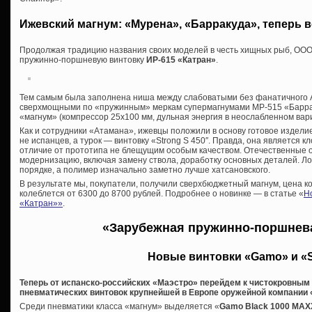
Ижевский магнум: «Мурена», «Барракуда», теперь 
Продолжая традицию названия своих моделей в честь хищных рыб, ООО
пружинно-поршневую винтовку
ИР-615 «Катран»
.
Тем самым была заполнена ниша между слабоватыми без фанатичного 
сверхмощными по «пружинным» меркам супермагнумами МР-515 «Барраку
«магнум» (компрессор 25х100 мм, дульная энергия в неослабленном вар
Как и сотрудники «Атамана», ижевцы положили в основу готовое издели
не испанцев, а турок — винтовку «
Strong S 450″. Правда, она является 
отличие от прототипа не блещущим особым качеством. Отечественные 
модернизацию, включая замену ствола, доработку основных деталей. Ложу
порядке, а полимер изначально заметно лучше хатсановского.
В результате мы, покупатели, получили сверхбюджетный магнум, цена к
колеблется от 6300 до 8700 рублей. Подробнее о новинке — в статье «
Н
«Катран»»
.
«Зарубежная пружинно-поршнев
Новые винтовки «Gamo» и «S
Теперь от испанско-российских «Маэстро» перейдем к чистокровны
пневматических винтовок крупнейшей в Европе оружейной компании 
Среди пневматики класса «магнум» выделяется «
Gamo
Black 1000 MAX