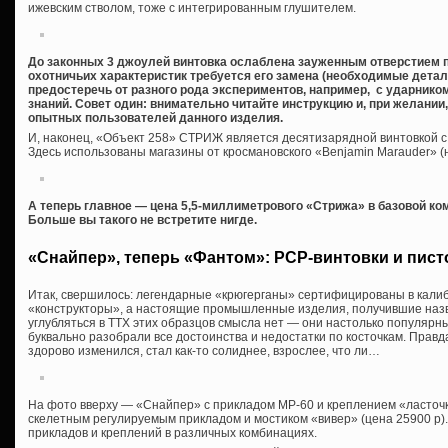
ижевским стволом, тоже с интегрированным глушителем.
До законных 3 джоулей винтовка ослаблена зауженным отверстием 
охотничьих характеристик требуется его замена (необходимые детали
предостеречь от разного рода экспериментов, например, с ударнико
знаний. Совет один: внимательно читайте инструкцию и, при желани
опытных пользователей данного изделия.
И, наконец, «Объект 258» СТРИЖ является десятизарядной винтовкой 
Здесь использованы магазины от кросмановского «Benjamin Marauder» (
А теперь главное — цена 5,5-миллиметрового «Стрижа» в базовой ко
Больше вы такого не встретите нигде.
«Снайпер», теперь «Фантом»: PCP-винтовки и пист
Итак, свершилось: легендарные «крюгерганы» сертифицированы в калибр
«конструкторы», а настоящие промышленные изделия, получившие наз
углубляться в ТТХ этих образцов смысла нет — они настолько популярн
буквально разобрали все достоинства и недостатки по косточкам. Правд
здорово изменился, стал как-то солиднее, взрослее, что ли…
На фото вверху — «Снайпер» с прикладом МР-60 и креплением «ласточки
скелетным регулируемым прикладом и мостиком «вивер» (цена 25900 р)
прикладов и креплений в различных комбинациях.