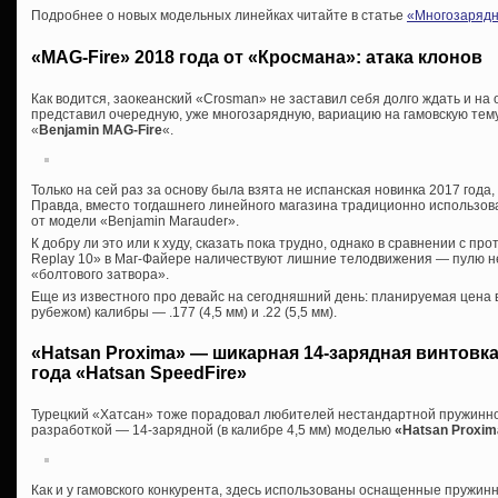
Подробнее о новых модельных линейках читайте в статье
«Многозарядн
«MAG-Fire» 2018 года от «Кросмана»: атака клонов
Как водится, заокеанский «Crosman» не заставил себя долго ждать и на
представил очередную, уже многозарядную, вариацию на гамовскую те
«
Benjamin MAG-Fire
«.
Только на сей раз за основу была взята не испанская новинка 2017 года
Правда, вместо тогдашнего линейного магазина традиционно использо
от модели «Benjamin Marauder».
К добру ли это или к худу, сказать пока трудно, однако в сравнении с 
Replay 10» в Маг-Файере наличествуют лишние телодвижения — пулю 
«болтового затвора».
Еще из известного про девайс на сегодняшний день: планируемая цена 
рубежом) калибры — .177 (4,5 мм) и .22 (5,5 мм).
«Hatsan Proxima» — шикарная 14-зарядная винтовк
года «Hatsan SpeedFire»
Турецкий «Хатсан» тоже порадовал любителей нестандартной пружинн
разработкой — 14-зарядной (в калибре 4,5 мм) моделью
«Hatsan Proxim
Как и у гамовского конкурента, здесь использованы оснащенные пружи