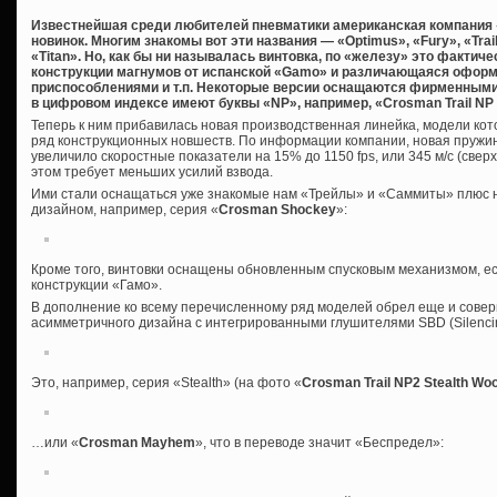
Известнейшая среди любителей пневматики американская компания 
новинок. Многим знакомы вот эти названия — «Optimus», «Fury», «Trai
«Titan». Но, как бы ни называлась винтовка, по «железу» это фактич
конструкции магнумов от испанской «Gamo» и различающаяся офор
приспособлениями и т.п. Некоторые версии оснащаются фирменными 
в цифровом индексе имеют буквы «NP», например, «Crosman Trail N
Теперь к ним прибавилась новая производственная линейка, модели кото
ряд конструкционных новшеств. По информации компании, новая пружин
увеличило скоростные показатели на 15% до 1150 fps, или 345 м/с (сверх
этом требует меньших усилий взвода.
Ими стали оснащаться уже знакомые нам «Трейлы» и «Саммиты» плюс 
дизайном, например, серия «
Crosman Shockey
»:
Кроме того, винтовки оснащены обновленным спусковым механизмом, е
конструкции «Гамо».
В дополнение ко всему перечисленному ряд моделей обрел еще и сове
асимметричного дизайна с интегрированными глушителями SBD (Silencing
Это, например, серия «Stealth» (на фото «
Crosman Trail NP2 Stealth Wo
…или «
Crosman Mayhem
», что в переводе значит «Беспредел»: