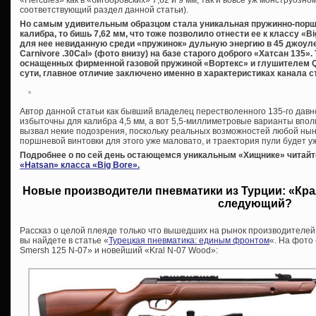
«Hercules» как в «бигборовских» 7,62 и 9 мм, так и вовсе уж монструозном
соответствующий раздел данной статьи).
Но самым удивительным образцом стала уникальная пружинно-порш
калибра, то бишь 7,62 мм, что тоже позволило отнести ее к классу «
для нее невиданную среди «пружинок» дульную энергию в 45 джоуле
Carnivore .30Cal» (фото внизу) на базе старого доброго «Хатсан 135».
оснащенных фирменной газовой пружиной «Вортекс» и глушителем QE 
сути, главное отличие заключено именно в характеристиках канала с
Автор данной статьи как бывший владелец перестволенного 135-го давн
избыточны для калибра 4,5 мм, а вот 5,5-миллиметровые варианты вполн
вызвал некие подозрения, поскольку реальных возможностей любой ны
поршневой винтовки для этого уже маловато, и траектория пули будет уж
Подробнее о по сей день остающемся уникальным «Хищнике» читайт
«Hatsan» класса «Big Bore».
Новые производители пневматики из Турции: «Крал
следующий?
Рассказ о целой плеяде только что вышедших на рынок производителей
вы найдете в статье «
Турецкая пневматика: единым фронтом
«. На фото
Smersh 125 N-07» и новейший «Kral N-07 Wood»: