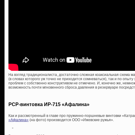
На взгляд традиционалиста, достаточно сложная коаксиальная схема мал
(в словах которого уж точно не приходится сомневаться), так и по опыту
проблем с собственно конструктивом не отмечено. И, конечно же, немн
возможность почти мгновенного сброса давления в резервуаре посредс
PCP-винтовка ИР-715 «Афалина»
Как и рассмотренный в главе про пружинно-поршневые винтовки «Катра
«Афалина»
(на фото) производится ООО «Ижевские ружья».