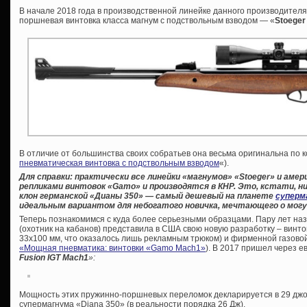
В начале 2018 года в производственной линейке данного производител
поршневая винтовка класса магнум с подствольным взводом — «
Stoeger
В отличие от большинства своих собратьев она весьма оригинальна по к
пневматическая винтовка с подствольным взводом
«).
Для справки: практически все линейки «магнумов» «
Stoeger» и амер
репликами винтовок «
Gamo» и производятся в КНР. Это, кстати, ни
клон германской «Дианы 350» — самый дешевый на планете
суперм
идеальным вариантом для небогатого новичка, мечтающего о могу
Теперь познакомимся с куда более серьезными образцами. Пару лет на
(охотник на кабанов) представила в США свою новую разработку – винто
33х100 мм, что оказалось лишь рекламным трюком) и фирменной газовой 
«Мощная пневматика: винтовки «Gamo Maсh1»
). В 2017 пришел через 
Fusion IGT Mach1
»:
Мощность этих пружинно-поршневых переломок декларируется в 29 джоул
супермагнума «Diana 350» (в реальности порядка 26 Дж).