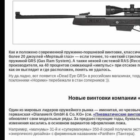
Как и положено современной пружинно-поршневой винтовке, классиче
более 20 джоулей «Мертвый глаз» — если точнее, то «меткий стрело
пружиной GRS (Gas Ram System). А также некоей системой RAS (Recoi
производителя, на 40 процентов снижающей «импульс» при отскоке п
как он выглядит и где расположен, понять не удалось.
Ну да ладно, вот появится «Dead Eye GRS» в российских магазинах, тогд
поклонники «Норики» перебежали в стан соперников :)).
Новые винтовки компании 
Один из мировых лидеров оружейного рынка — именитая, но чрезвы
германская «Dianawerk GmbH & Co. KG» (см.
«Пневматические винтов
обновляет свои модельные ряды. За предшествующие годы, букваль
изменения касались в основном вариантов оформления ложа.
Например, «магнумы» 31-й и «супермагнумы» 350-й серий получили экст
«энергичного дизайна» с фирменным названием «Panther» (Пантера).