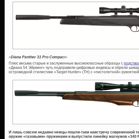
«
Diana Panther 31 Pro Compac
t»
Плюс весьма старые и заслуженные высококлассные образцы с
подство
«Диана 54 Эйркинг» чуть подправили цифровые индексы и обрели шикар
остромодной стилистике «Target Hunter» (ТН) с «пистолетной» рукоятко
И лишь совсем недавно немцы пошли-таки навстречу современной т
оружие «газовыми» пружинами и выпустили линейку магнумов «340 N