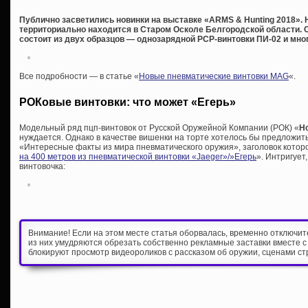
Публично засветились новинки на выставке «ARMS & Hunting 2018». 
территориально находится в Старом Осколе Белгородской области. 
состоит из двух образцов — однозарядной PCP-винтовки ПИ-02 и мно
Все подробности — в статье «
Новые пневматические винтовки MAG
«.
РОКовые винтовки: что может «Егерь»
Модельный ряд пцп-винтовок от Русской Оружейной Компании (РОК) «
H
нуждается. Однако в качестве вишенки на торте хотелось бы предложить
«Интересные факты из мира пневматического оружия», заголовок которой
на 400 метров из пневматической винтовки «Jaeger»/»Егерь
». Интригует
винтовочка:
Внимание! Если на этом месте статья оборвалась, временно отключи
из них умудряются обрезать собственно рекламные заставки вместе с
блокируют просмотр видеороликов с рассказом об оружии, сценами ст