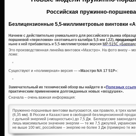
Российская пружинно-поршнева
Безлицензионные 5,5-миллиметровые винтовки «А
Начнем с действительно уникального для российского рынка образца
поршневой «переломки» охотничьего калибра 5,5 мм (.22),
продающейс
ныне к ней прибавилась и 5,5-миллиметровая версия
МР-515С «Барраку
Это производственная линейка винтовок «Маэстро». На фото внизу – мо
ложе:
Существуют и «полимерная» версия — «
Маэстро NA 17 51P
«:
Замечательный их технический обзор вы найдете в «
Полезных ссыл
практическим применением долгожданных новых «воздушек».
Сначала – очень важная информация:
Пружинно-поршневые винтовки выпускаются, как правило, в трех калибра
(6,35 мм). В России и Казахстане в свободной безлицензионной прода
с дульной энергией («мощностью») до 7,5 Дж. Белорусские законода
лишь максимальное значение энергии — те же 7,5 джоулей, украинские
не выше 100 м/с, российские – энергию не более 3 Дж (примерно те же 