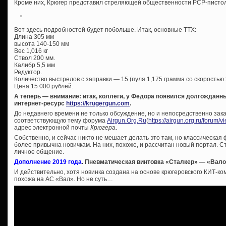
Кроме них, Крюгер представил стреляющей общественности PCP-писто
Вот здесь подробностей будет побольше. Итак, основные ТТХ:
Длина 305 мм
высота 140-150 мм
Вес 1,016 кг
Ствол 200 мм.
Калибр 5,5 мм
Редуктор.
Количество выстрелов с заправки — 15 (пуля 1,175 грамма со скоростью 2
Цена 15 000 рублей.
А теперь — внимание: итак, коллеги, у Федора появился долгождан
интернет-ресурс
https://krugergun.com
.
До недавнего времени не только обсуждение, но и непосредственно зак
соответствующую тему форума
Airgun.Org.Ru
(
https://airgun.org.ru/forum/
адрес электронной почты
Крюгер
а.
Собственно, и сейчас никто не мешает делать это там, но классическая
более привычна новичкам. На них, похоже, и рассчитан новый портал. Ст
личное общение.
Дополнение 2019 года
. Пневматическая винтовка «Сталкер» — «Вал
И действительно, хотя новинка создана на основе крюгеровского КИТ-ко
похожа на АС «Вал». Но не суть…