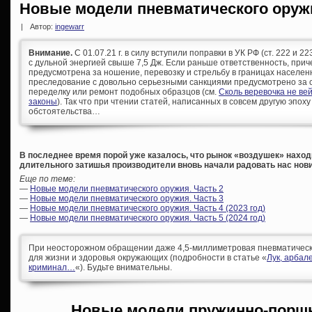
Новые модели пневматического оруж
|
Автор:
ingewarr
Внимание.
С 01.07.21 г. в силу вступили поправки в УК РФ (ст. 222 и 
с дульной энергией свыше 7,5 Дж. Если раньше ответственность, при
предусмотрена за ношение, перевозку и стрельбу в границах населен
преследование с довольно серьезными санкциями предусмотрено за с
переделку или ремонт подобных образцов (см.
Сколь веревочка не ве
законы
). Так что при чтении статей, написанных в совсем другую эпоху
обстоятельства…
В последнее время порой уже казалось, что рынок «воздушек» находи
длительного затишья производители вновь начали радовать нас нов
Еще по теме:
—
Новые модели пневматического оружия. Часть 2
—
Новые модели пневматического оружия. Часть 3
—
Новые модели пневматического оружия. Часть 4 (2023 год)
—
Новые модели пневматического оружия. Часть 5 (2024 год)
При неосторожном обращении даже 4,5-миллиметровая пневматическа
для жизни и здоровья окружающих (подробности в статье «
Лук, арбал
криминал…
«). Будьте внимательны.
Новые модели пружинно-порш