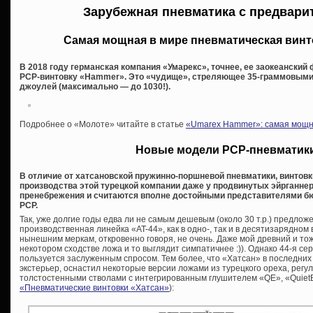
Зарубежная пневматика с предвари
Самая мощная в мире пневматическая вин
В 2018 году германская компания «Умарекс», точнее, ее заокеанский
PCP-винтовку «Hammer». Это «чудище», стреляющее 35-граммовыми
джоулей (максимально — до 1030!).
Подробнее о «Молоте» читайте в статье
«Umarex Hammer»: самая мощна
Новые модели PCP-пневматики
В отличие от хатсановской пружинно-поршневой пневматики, винтовк
производства этой турецкой компании даже у продвинутых эйрганне
пренебрежения и считаются вполне достойными представителями бю
PCP.
Так, уже долгие годы едва ли не самым дешевым (около 30 т.р.) предло
производственная линейка «AT-44», как в одно-, так и в десятизарядно
нынешним меркам, откровенно говоря, не очень. Даже мой древний и т
некотором сходстве ложа и то выглядит симпатичнее :)). Однако 44-я сер
пользуется заслуженным спросом. Тем более, что «Хатсан» в последни
экстерьер, оснастил некоторые версии ложами из турецкого ореха, рег
толстостенными стволами с интегрированным глушителем «QE», «QuietEn
«Пневматические винтовки «Хатсан»
):