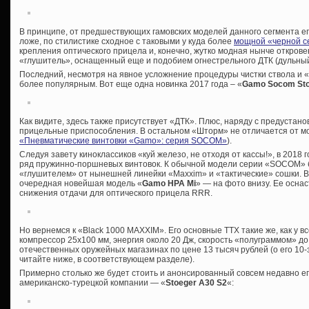
В принципе, от предшествующих гамовских моделей данного сегмента е
ложе, по стилистике сходное с таковыми у куда более
мощной «черной с
крепления оптического прицела и, конечно, жутко модная нынче откро
«глушитель», оснащенный еще и подобием огнестрельного ДТК (дульный
Последний, несмотря на явное усложнение процедуры чистки ствола и «
более популярным. Вот еще одна новинка 2017 года – «
Gamo Socom St
Как видите, здесь также присутствует «ДТК». Плюс, наряду с предустан
прицельные приспособления. В остальном «Шторм» не отличается от мо
«Пневматические винтовки «Gamo»: серия SOCOM»
).
Следуя завету киноклассиков «куй железо, не отходя от кассы!», в 2018
ряд пружинно-поршневых винтовок. К обычной модели серии «SOCOM» б
«глушителем» от нынешней линейки «Maxxim» и «тактические» сошки. В
очередная новейшая модель «
Gamo HPA Mi
» — на фото внизу. Ее осна
снижения отдачи для оптического прицела RRR.
Но вернемся к «Black 1000 MAXXIM». Его основные ТТХ такие же, как у в
компрессор 25х100 мм, энергия около 20 Дж, скорость «полуграммом» до
отечественных оружейных магазинах по цене 13 тысяч рублей (о его 10
читайте ниже, в соответствующем разделе).
Примерно столько же будет стоить и анонсированный совсем недавно ег
американско-турецкой компании — «
Stoeger A30 S2
«: