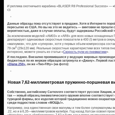
И реплика охотничьего карабина «BLASER R8 Professional Success» —
«
с)
:
Данные образцы пока отсутствуют в продаже. Хотя в Интернете поро
пересылке из США. Но вы на это не ведитесь — винтовки не прошли 
вероятностью, даже в случае оплаты, будут задержаны Российской 
За исключением моделей «AM03» и «AR8» для всех новых оснащенных 
декларирует одинаковые скоростные показатели в 400 (!) метров в секунд
«магнумов», что для «суперов», хотя у первых объем компрессора соста
3
79 см
(29х120 мм). Реальные скоростные характеристики всех типов пне
интересно, можете узнать из статьи «
Скорость пули из пневматики
».
И последнее. Внезапно проявившаяся у ведущих мировых производи
бюджетных по их меркам образцов затронула и «Диану». Первой ласт
«Diana 250»
, он же «Two-Fifty» (на фото):
Новая 7,62-миллиметровая пружинно-поршневая в
Собственно, английскому Carnovore соответствует русское Хищник, 
так — новый образец пневматического оружия вполне соответствует
турецкой фирмы, все изделия которой традиционно можно охаракте
среди подростков словом «МОЩЬ!».
Например, она единственная свои магнумы и тем более супермагнумы вы
.22, но и в 6,35—миллиметровом калибре. Год назад Хатсан освоил про