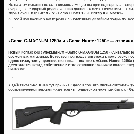
Но на этом испанцы не остановились. Модернизации подверглись теперь
очередь легендарный родоначальник данного класса пневматики – велик
звучит очень внушительно: «
Gamo Hunter 1250 Grizzly IGT Mach1
».
А новейшая полимерная версия с обновленным дизайном получила на
«Gamo G-MAGNUM 1250» и «Gamo Hunter 1250» — отличия
Новый испанский супермагнум «Gamo G-MAGNUM 1250» буквально на
оружейных магазинах. Естественно, градус интереса к нему резко по
вдвое ниже, чем у предшественника — великого «Gamo Hunter 1250» (
десятилетия назад собственно и стал основоположником класса с
винтовок.
А действительно, в чем тут причина? Дело в том, что многие считают «Д
осовремененной версией «Хантера» в полимерной ложе, как было с
«Ga