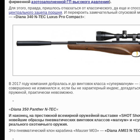
фирменной
азотозаполненной ГП высокого давления
).
Для этого, правда, пришлось отказаться от классического, да еще и сп
центрального зацепа поршня
. И перекроить замечательный спусковой 
— «
Diana 340 N-TEC Luxus Pro Compact
«:
В 2017 году компания добралась и до винтовок класса «супермагнум» —
совершенно не изменился и, если бы не характерный индекс, догадаться
пружиной, практически невозможно.
«
Diana 350 Panther N-TEC
«
И наконец, на престижной всемирной оружейной выставке «SHOT Sh
новейшие образцы пневматических винтовок классов «магнум» и «с
реального охотничьего оружия.
Это пневматический клон карабина «Mauser M03» —
«Diana AM03 N-TE