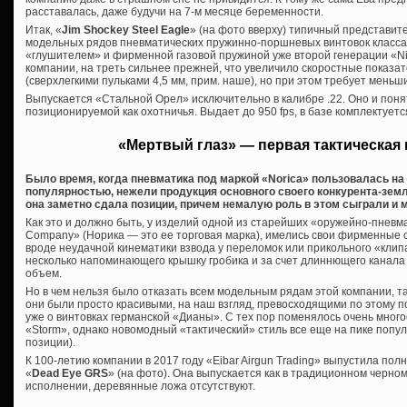
расставалась, даже будучи на 7-м месяце беременности.
Итак, «
Jim Shockey Steel Eagle
» (на фото вверху) типичный представит
модельных рядов пневматических пружинно-поршневых винтовок класса
«глушителем» и фирменной газовой пружиной уже второй генерации «Nitr
компании, на треть сильнее прежней, что увеличило скоростные показате
(сверхлегкими пульками 4,5 мм, прим. наше), но при этом требует меньш
Выпускается «Стальной Орел» исключительно в калибре .22. Оно и понят
позиционируемой как охотничья. Выдает до 950 fps, в базе комплектует
«Мертвый глаз» — первая тактическая 
Было время, когда пневматика под маркой «Norica» пользовалась н
популярностью, нежели продукция основного своего конкурента-зем
она заметно сдала позиции, причем немалую роль в этом сыграли и
Как это и должно быть, у изделий одной из старейших «оружейно-пневма
Company» (Норика — это ее торговая марка), имелись свои фирменные о
вроде неудачной кинематики взвода у переломок или прикольного «клипа
несколько напоминающего крышку гробика и за счет длиннющего канал
объем.
Но в чем нельзя было отказать всем модельным рядам этой компании, та
они были просто красивыми, на наш взгляд, превосходящими по этому п
уже о винтовках германской «Дианы». С тех пор поменялось очень многое
«Storm», однако новомодный «тактический» стиль все еще на пике попул
позиции).
К 100-летию компании в 2017 году «Eibar Airgun Trading» выпустила по
«
Dead Eye GRS
» (на фото). Она выпускается как в традиционном черно
исполнении, деревянные ложа отсутствуют.