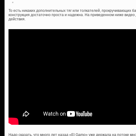
То есть никаких дополнительных тяг или толкателей, прокручивающих ба
конструкция достаточно проста и надежна. На приведенном ниже видео
действия.
Надо сказать, что много лет назад «El Gamo» уже держала на потоке м