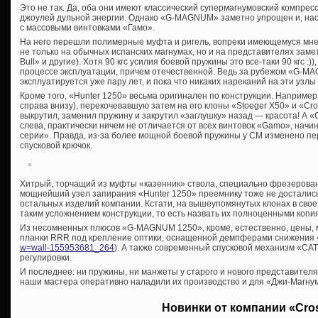
Это не так. Да, оба они имеют классический супермагнумовский компре
джоулей дульной энергии. Однако «G-MAGNUM» заметно упрощен и, нас
с массовыми винтовками «Гамо».
На него перешли полимерные муфта и ригель, вопреки имеющемуся мн
не только на обычных испанских магнумах, но и на представителях зам
Bull» и другие). Хотя 90 кгс усилия боевой пружины это все-таки 90 кгс :))
процессе эксплуатации, причем отечественной. Ведь за рубежом «G-
эксплуатируется уже пару лет, и пока что никаких нареканий на эти узлы
Кроме того, «Hunter 1250» весьма оригинален по конструкции. Наприме
справа внизу), перекочевавшую затем на его клоны «Stoeger Х50» и «Cro
выкрутил, заменил пружину и закрутил «заглушку» назад — красота! А 
слева, практически ничем не отличается от всех винтовок «Gamo», начин
серии». Правда, из-за более мощной боевой пружины у СМ изменено пер
спусковой крючок.
Хитрый, торчащий из муфты «казенник» ствола, специально фрезерован
мощнейший узел запирания «Hunter 1250» преемнику тоже не достались
остальных изделий компании. Кстати, на вышеупомянутых клонах в свое
таким усложнением конструкции, то есть назвать их полноценными копи
Из несомненных плюсов «G-MAGNUM 1250», кроме, естественно, цены, 
планки RRR под крепление оптики, оснащенной демпферами снижения 
w=wall-155953681_264
). А также современный спусковой механизм «C
регулировки.
И последнее: ни пружины, ни манжеты у старого и нового представител
наши мастера оперативно наладили их производство и для «Джи-Магну
Новинки от компании «Cr