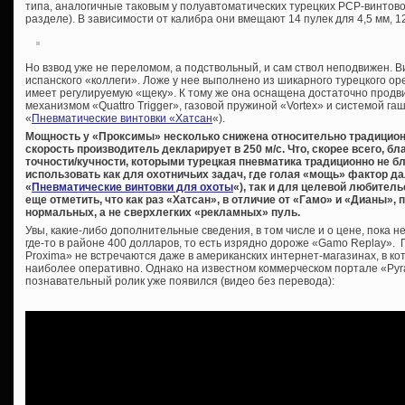
типа, аналогичные таковым у полуавтоматических турецких PCP-винтово
разделе). В зависимости от калибра они вмещают 14 пулек для 4,5 мм, 12 
Но взвод уже не переломом, а подствольный, и сам ствол неподвижен. В
испанского «коллеги». Ложе у нее выполнено из шикарного турецкого ор
имеет регулируемую «щеку». К тому же она оснащена достаточно про
механизмом «Quattro Trigger», газовой пружиной «Vortex» и системой га
«
Пневматические винтовки «Хатсан
«).
Мощность у «Проксимы» несколько снижена относительно традицион
скорость производитель декларирует в 250 м/с. Что, скорее всего, б
точности/кучности, которыми турецкая пневматика традиционно не бл
использовать как для охотничьих задач, где голая «мощь» фактор д
«
Пневматические винтовки для охоты
«), так и для целевой любител
еще отметить, что как раз «Хатсан», в отличие от «Гамо» и «Дианы»
нормальных, а не сверхлегких «рекламных» пуль.
Увы, какие-либо дополнительные сведения, в том числе и о цене, пока 
где-то в районе 400 долларов, то есть изрядно дороже «Gamo Replay».
Proxima» не встречаются даже в американских интернет-магазинах, в к
наиболее оперативно. Однако на известном коммерческом портале «Pyr
познавательный ролик уже появился (видео без перевода):