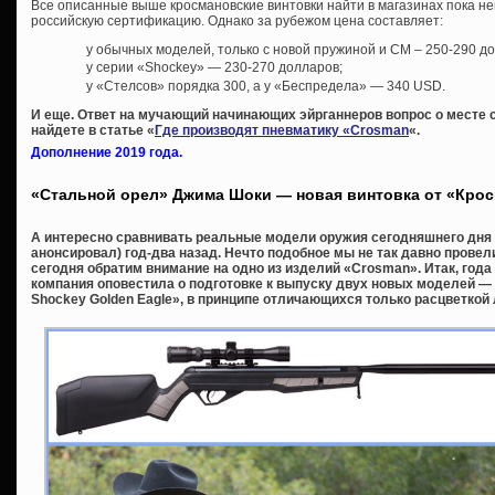
Все описанные выше кросмановские винтовки найти в магазинах пока н
российскую сертификацию. Однако за рубежом цена составляет:
у обычных моделей, только с новой пружиной и СМ – 250-290 д
у серии «Shockey» — 230-270 долларов;
у «Стелсов» порядка 300, а у «Беспредела» — 340 USD.
И еще. Ответ на мучающий начинающих эйрганнеров вопрос о месте 
найдете в статье «
Где производят пневматику «Crosman
«.
Дополнение 2019 года.
«Стальной орел» Джима Шоки — новая винтовка от «Кро
А интересно сравнивать реальные модели оружия сегодняшнего дня с
анонсировал) год-два назад. Нечто подобное мы не так давно провел
сегодня обратим внимание на одно из изделий «Crosman». Итак, года
компания оповестила о подготовке к выпуску двух новых моделей — «
Shockey Golden Eagle», в принципе отличающихся только расцветкой 