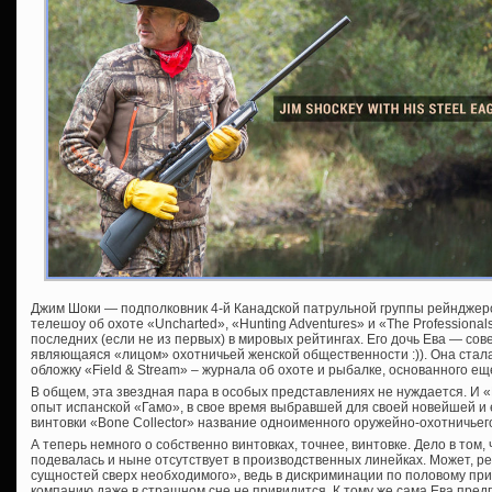
Джим Шоки — подполковник 4-й Канадской патрульной группы рейнджер
телешоу об охоте «Uncharted», «Hunting Adventures» и «The Professional
последних (если не из первых) в мировых рейтингах. Его дочь Ева — сов
являющаяся «лицом» охотничьей женской общественности :)). Она стала
обложку «Field & Stream» – журнала об охоте и рыбалке, основанного еще
В общем, эта звездная пара в особых представлениях не нуждается. И 
опыт испанской «Гамо», в свое время выбравшей для своей новейшей и 
винтовки «Bone Collector» название одноименного оружейно-охотничьег
А теперь немного о собственно винтовках, точнее, винтовке. Дело в том,
подевалась и ныне отсутствует в производственных линейках. Может, 
сущностей сверх необходимого», ведь в дискриминации по половому пр
компанию даже в страшном сне не привидится. К тому же сама Ева предп