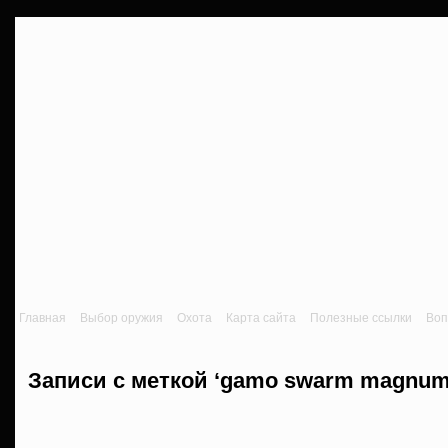
Главная
Выбор оружия
Охота
Карта сайта
Полезные ссылки
Воп
Записи с меткой ‘gamo swarm magnum