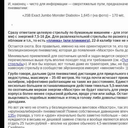
И, наконец – чисто для информации — сверхтяжелые пули, предназнач
пневматики:
«JSB Exact Jumbo Monster Diabolo» 1,645 г (на фото) – 170 м/с.
Сразу отметаем целевую стрельбу по бумажным мишеням – для этого 
мм) с энергией 7,5-16 Дж. Для развлекательной стрельбы по разного
яблокам и т.п., то есть
«плинка» (или плинкинга)
, 22-й калибр тоже не 
Остается охота. Все правильно, именно на нее ориентируются те, кто п
безлицензионную пневматику, которая до появления «Маэстро» была до
Минимально приемлемой для охотничьих целей и задач видится скорость 
перечисленных выше пуль вполне походят под эти требования (см. «
Пул
стрельбы
»). И все бы хорошо, вот только даже их траектория, увы, не б
навесную стрельбу в сообществе эйрганнеров именуют «минометной» :))
Грубо говоря, дальние (для пневматики) дистанции для прицельного
недоступны, максимум – 35-40 метров. Но тогда почти исчезает пре
калибром, эффективно работающим на таких же расстояниях. Единс
несколько большем останавливающем действии тяжелых 5,5-миллим
по охотничьим меркам энергии «Маэстро» не будет хватать для увер
корпуса более-менее серьезной добычи, вроде утки или зайца. Остаетс
выцеливать подобных животных и птиц в голову либо довольствоват
дроздами.
Но вот уж чего не отнять у безлицензионных винтовок «Маэстро», так 
«крупнокалиберной» пневматикой! Помню собственные давнишние впе
135»
(правда, у того и «дури» изначально было заметно побольше – окол
нуждаются в весьма не дешевой замене ствола и вообще являются впол
отдать 25 тысяч рублей – вполне на уровне обычного 4,5-миллиметрово
Снайпер».