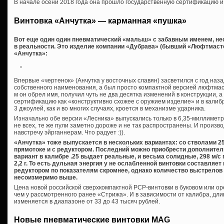
В начале осени 2018 года она прошло государственную сертификацию и
Винтовка «Анчутка» — карманная «пушка»
Вот еще один один пневматический «малыш» с забавным именем, не
в реальности. Это изделие компании «Дубрава» (бывший «Люфтмаст
«Анчутка»:
Впервые «чертенок» (Анчутка у восточных славян) засветился с год наза
собственного наименования, а был просто компактной версией люфтмас
м он обрел имя, получил чуть не два десятка изменений в конструкции, 
сертификацию как «конструктивно схожее с оружием изделие» и в калиб
3 джоулей, как и во многих случаях, кроется в механизме ударника.
Изначально обе версии «Лесника» выпускались только в 6,35-миллиметр
не всех, те же пули заметно дороже и не так распространены. И произ
навстречу эйрганнерам. Что радует :)).
«Анчутка» тоже выпускается в нескольких вариантах: со стволами 25
прямотоке и с редуктором. Последний можно приобрести дополнител
вариант в калибре .25 выдает реальные, и весьма солидные, 298 м/с 
2,2 г. То есть дульная энергия у не ослабленной винтовки составляет
редуктором по показателям скромнее, однако количество выстрелов
несоизмеримо выше.
Цена новой российской сверхкомпактной PCP-винтовки в буковом или ор
чем у рассмотренного ранее «Стрижа». И в зависимости от калибра, дли
изменяется в диапазоне от 33 до 43 тысяч рублей.
Новые пневматические винтовки MAG