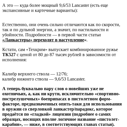
А это — куда более мощный 9,6/53 Lancaster (есть еще
экспансивные и картечные варианты):
Естественно, они очень сильно отличаются как по скорости,
так и по дульной энергии, а значит, по настильности и
убойности. Подробности — в первой части статьи
«Ланкастеры» переходят в наступление
«
.
Кстати, сам «Техкрим» выпускает комбинированное ружье
ТК527
с ценой от 80 до 87 тысяч рублей в зависимости от
исполнения:
Калибр верхнего ствола — 12/76;
калибр нижнего ствола — 9,6/53 Lancaster.
А теперь буквально пару слов о новейших уже не
охотничьих, а, как ни крути, исключительно «спортивно-
пострелушечных» боеприпасах в пистолетном форм-
факторе, предназначенных опять-таки для использования
в оружии со сверловкой ланкастер/парадокс, которое
продаётся по «гладкой» лицензии (подробнее о самих
образцах, носящих вполне логичное название «пистолет-
карабин», — ниже, в соответствующих главах статьи).