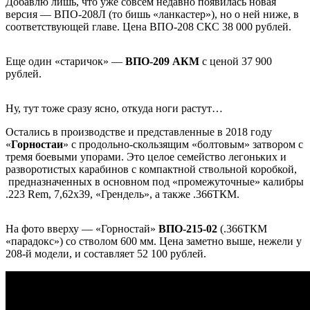
Добавлю лишь, что уже совсем недавно появилась новая
версия — ВПО-208Л (то бишь «ланкастер»), но о ней ниже, в
соответствующей главе. Цена ВПО-208 СКС 38 000 рублей.
Еще один «старичок» —
ВПО-209 АКМ
с ценой 37 900
рублей.
Ну, тут тоже сразу ясно, откуда ноги растут…
Остались в производстве и представленные в 2018 году
«
Горностаи
» с продольно-скользящим «болтовым» затвором с
тремя боевыми упорами. Это целое семейство легоньких и
разворотистых карабинов с компактной ствольной коробкой,
предназначенных в основном под «промежуточные» калибры
.223 Rem, 7,62х39, «Грендель», а также .366ТКМ.
На фото вверху — «Горностай»
ВПО-215-02
(.366ТКМ
«парадокс») со стволом 600 мм. Цена заметно выше, нежели у
208-й модели, и составляет 52 100 рублей.