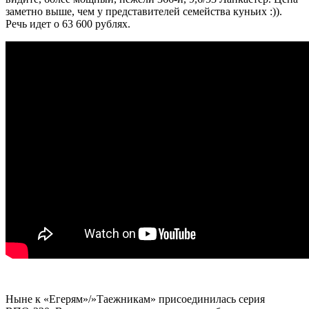
заметно выше, чем у представителей семейства куньих :)).
Речь идет о 63 600 рублях.
Ныне к «Егерям»/»Таежникам» присоединилась серия