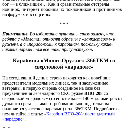
бог — в ближайшем… Как и сравнительные отстрелы
новинок, интернет-побоища их поклонников и противников
на форумах и в соцсетях.
* * *
Примечание.
Во избежание путаницы сразу замечу, что
ребята с «Молота» относят образцы с «ланкастером» к
ружьям, а с «парадоксом» к карабинам, поскольку какие-
никакие нарезы там все-таки присутствуют.
Карабины «Молот-Оружие» .366ТКМ со
сверловкой «парадокс»
На сегодняшний день в строю находятся как новейшие
представители модельных линеек, так и заслуженные
ветераны, в первую очередь созданное на базе без
преувеличения легендарного СКС ружье
ВПО-208
со
сверловкой «парадокс» (то есть не далее 140 миллиметров от
дульного среза — таково требование законодательства —
начинается участок с нарезами) под .366ТКМ. Подробнее о
нем читайте в статье «
Карабин ВПО-208: нестандартный
«парадокс»
.