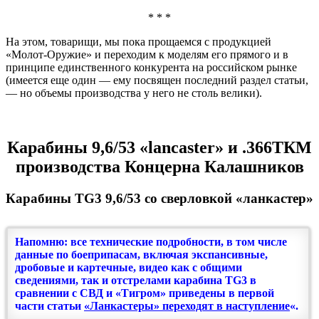
* * *
На этом, товарищи, мы пока прощаемся с продукцией
«Молот-Оружие» и переходим к моделям его прямого и в
принципе единственного конкурента на российском рынке
(имеется еще один — ему посвящен последний раздел статьи,
— но объемы производства у него не столь велики).
Карабины
9,6/53 «lancaster» и
.366ТКМ
производства
Концерна Калашников
Карабины TG3 9,6/53 со сверловкой «ланкастер»
Напомню: все технические подробности, в том числе
данные по боеприпасам, включая экспансивные,
дробовые и картечные, видео как с общими
сведениями, так и отстрелами карабина TG3 в
сравнении с СВД и «Тигром» приведены в первой
части статьи
«Ланкастеры» переходят в наступление
«.