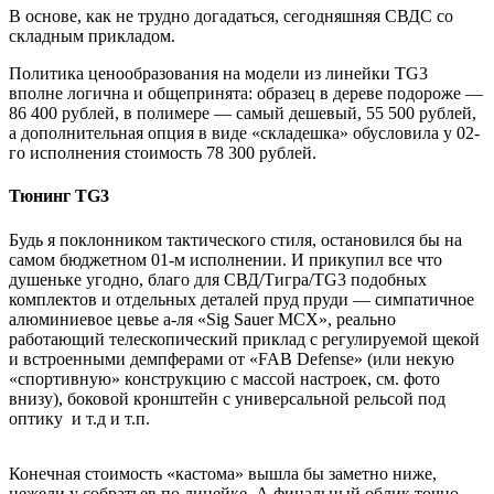
В основе, как не трудно догадаться, сегодняшняя СВДС со
складным прикладом.
Политика ценообразования на модели из линейки TG3
вполне логична и общепринята: образец в дереве подороже —
86 400 рублей, в полимере — самый дешевый, 55 500 рублей,
а дополнительная опция в виде «складешка» обусловила у 02-
го исполнения стоимость 78 300 рублей.
Тюнинг TG3
Будь я поклонником тактического стиля, остановился бы на
самом бюджетном 01-м исполнении. И прикупил все что
душеньке угодно, благо для СВД/Тигра/TG3 подобных
комплектов и отдельных деталей пруд пруди — симпатичное
алюминиевое цевье а-ля «Sig Sauer MCX», реально
работающий телескопический приклад с регулируемой щекой
и встроенными демпферами от «FAB Defense» (или некую
«спортивную» конструкцию с массой настроек, см. фото
внизу), боковой кронштейн с универсальной рельсой под
оптику и т.д и т.п.
Конечная стоимость «кастома» вышла бы заметно ниже,
нежели у собратьев по линейке. А финальный облик точно