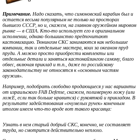
Примечание.
Надо сказать, что симоновский карабин был и
остается весьма популярным не только на просторах
бывшего СССР, но и, скажем, на главном оружейном мировом
рынке — в США. Кто-то использует его в оригинальном
исполнении, однако большинство предпочитают
кастомизацию. Тюнингом СКС занимаются как небольшие
компании, так и отдельные мастера, коих за океаном пруд
пруди. А можно просто приобрести комплекты или
отдельные детали и заняться кастомайзингом самому, благо
обвес, включая приклад и т.п., даже по российскому
законодательству не относятся к «основным частям
оружия».
Например, подобрать свободно продающиеся у нас варианты
от израильского FAB Defense, скажем, полимерную ложу (или
ложЕ, если так больше нравится) с рукояткой и прикладом. В
результате задействования «очумелых ручек» конечным
итогом имеем что-то вроде вот такого красавца:
Узнать в нем старый добрый СКС, конечно, не составляет
труда, но смотрится действительно неплохо.