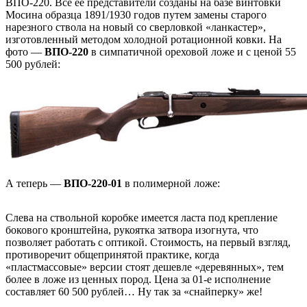
ВПО-220. Все ее представители созданы на базе винтовки
Мосина образца 1891/1930 годов путем замены старого
нарезного ствола на новый со сверловкой «ланкастер»,
изготовленный методом холодной ротационной ковки. На
фото —
ВПО-220
в симпатичной ореховой ложе и с ценой 55
500 рублей:
А теперь —
ВПО-220-01
в полимерной ложе:
Слева на ствольной коробке имеется ласта под крепление
бокового кронштейна, рукоятка затвора изогнута, что
позволяет работать с оптикой. Стоимость, на первый взгляд,
противоречит общепринятой практике, когда
«пластмассовые» версии стоят дешевле «деревянных», тем
более в ложе из ценных пород. Цена за 01-е исполнение
составляет 60 500 рублей… Ну так за «снайперку» же!