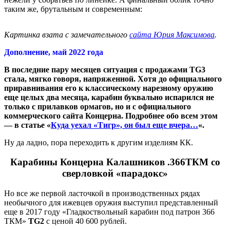
таким же, брутальным и современным:
Картинка взата с замечательного
сайта Юрия Максимова
.
Дополнение, май 2022 года
В последние пару месяцев ситуация с продажами TG3
стала, мягко говоря, напряженной. Хотя до официального
приравнивания его к классическому нарезному оружию
еще целых два месяца, карабин буквально испарился не
только с прилавков ормагов, но и с официального
коммерческого сайта Концерна. Подробнее обо всем этом
— в статье «
Куда уехал «Тигр», он был еще вчера…
«.
Ну да ладно, пора переходить к другим изделиям КК.
Карабины Концерна Калашников .366ТКМ со
сверловкой «парадокс»
Но все же первой ласточкой в производственных рядах
необычного для ижевцев оружия выступил представленный
еще в 2017 году «Гладкоствольный карабин под патрон 366
ТКМ»
TG2
с ценой 40 600 рублей.