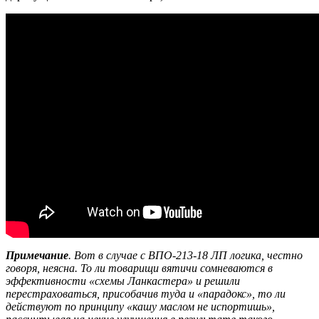
Примечание
. Вот в случае с ВПО-213-18 ЛП логика, честно
говоря, неясна. То ли товарищи вятичи сомневаются в
эффективности «схемы Ланкастера» и решили
перестраховаться, присобачив туда и «парадокс», то ли
действуют по принципу «кашу маслом не испортишь»,