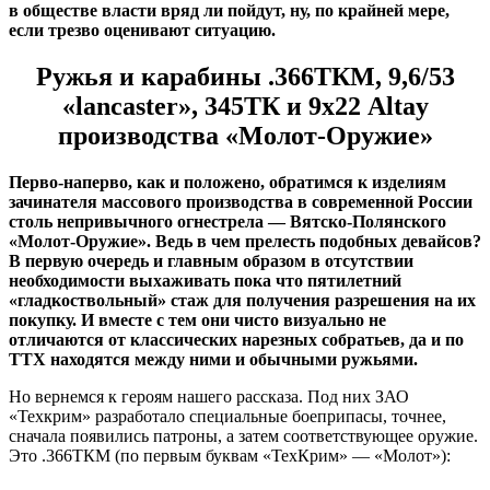
в обществе власти вряд ли пойдут, ну, по крайней мере,
если трезво оценивают ситуацию.
Ружья и карабины
.366ТКМ, 9,6/53
«lancaster», 345ТК и 9х22 Altay
производства «Молот-Оружие»
Перво-наперво, как и положено, обратимся к изделиям
зачинателя массового производства в современной России
столь непривычного огнестрела — Вятско-Полянского
«Молот-Оружие». Ведь в чем прелесть подобных девайсов?
В первую очередь и главным образом в отсутствии
необходимости выхаживать пока что пятилетний
«гладкоствольный» стаж для получения разрешения на их
покупку. И вместе с тем они чисто визуально не
отличаются от классических нарезных собратьев, да и по
ТТХ находятся между ними и обычными ружьями.
Но вернемся к героям нашего рассказа. Под них ЗАО
«Техкрим» разработало специальные боеприпасы, точнее,
сначала появились патроны, а затем соответствующее оружие.
Это .366ТКМ (по первым буквам «ТехКрим» — «Молот»):