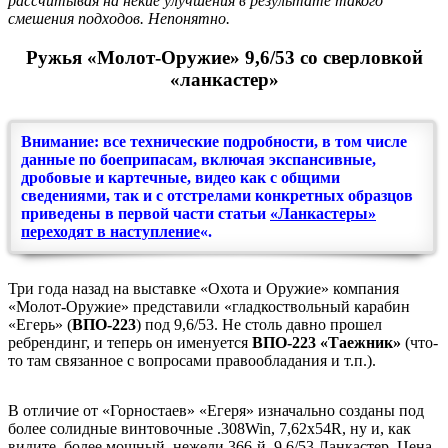
рассчитывая на некие улучшения в результате такого
смешения подходов. Непонятно.
Ружья «Молот-Оружие» 9,6/53 со сверловкой
«ланкастер»
Внимание: все технические подробности, в том числе
данные по боеприпасам, включая экспансивные,
дробовые и картечные, видео как с общими
сведениями, так и с отстрелами конкретных образцов
приведены в первой части статьи
«Ланкастеры»
переходят в наступление
«.
Три года назад на выставке «Охота и Оружие» компания
«Молот-Оружие» представили «гладкоствольный карабин
«Егерь» (
ВПО-223
) под 9,6/53. Не столь давно прошел
ребрендинг, и теперь он именуется
ВПО-223 «Таежник»
(что-
то там связанное с вопросами правообладания и т.п.).
В отличие от «Горностаев» «Егеря» изначально созданы под
более солидные винтовочные .308Win, 7,62х54R, ну и, как
видите, более мощный, нежели 366-й, 9,6/53 Ланкастер. Цена