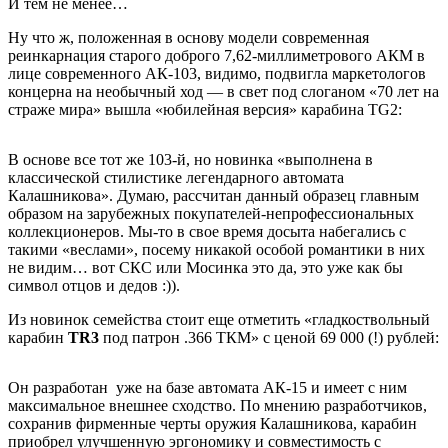
И тем не менее…
Ну что ж, положенная в основу модели современная
реинкарнация старого доброго 7,62-миллиметрового АКМ в
лице современного АК-103, видимо, подвигла маркетологов
концерна на необычный ход — в свет под слоганом «70 лет на
страже мира» вышла «юбилейная версия» карабина TG2:
В основе все тот же 103-й, но новинка «выполнена в
классической стилистике легендарного автомата
Калашникова». Думаю, рассчитан данный образец главным
образом на зарубежных покупателей-непрофессиональных
коллекционеров. Мы-то в свое время досыта набегались с
такими «веслами», посему никакой особой романтики в них
не видим… вот СКС или Мосинка это да, это уже как бы
символ отцов и дедов :)).
Из новинок семейства стоит еще отметить «гладкоствольный
карабин
TR3
под патрон .366 ТКМ» с ценой 69 000 (!) рублей:
Он разработан уже на базе автомата АК-15 и имеет с ним
максимальное внешнее сходство. По мнению разработчиков,
сохранив фирменные черты оружия Калашникова, карабин
приобрел улучшенную эргономику и совместимость с