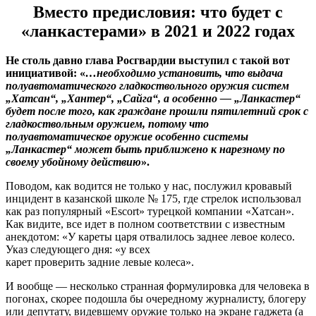
Вместо предисловия: что будет с
«ланкастерами» в 2021 и 2022 годах
Не столь давно глава Росгвардии выступил с такой вот
инициативой: «
…необходимо установить, что выдача
полуавтоматического гладкоствольного оружия систем
„Хатсан“, „Хантер“, „Сайга“, а особенно — „Ланкастер“
будет после того, как граждане прошли пятилетний срок с
гладкоствольным оружием, потому что
полуавтоматическое оружие особенно системы
„Ланкастер“ может быть приближено к нарезному по
своему убойному действию
».
Поводом, как водится не только у нас, послужил кровавый
инцидент в казанской школе № 175, где стрелок использовал
как раз популярный «Escort» турецкой компании «Хатсан».
Как видите, все идет в полном соответствии с известным
анекдотом: «У кареты царя отвалилось заднее левое колесо.
Указ следующего дня: «у всех
карет проверить задние левые колеса».
И вообще — несколько странная формулировка для человека в
погонах, скорее подошла бы очередному журналисту, блогеру
или депутату, видевшему оружие только на экране гаджета (а