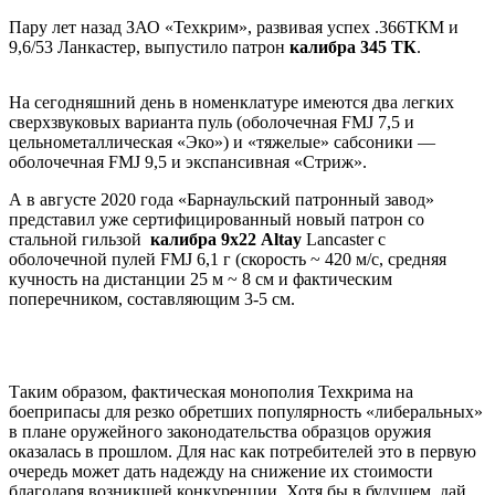
Пару лет назад ЗАО «Техкрим», развивая успех .366ТКМ и
9,6/53 Ланкастер, выпустило патрон
калибра 345 ТК
.
На сегодняшний день в номенклатуре имеются два легких
сверхзвуковых варианта пуль (оболочечная FMJ 7,5 и
цельнометаллическая «Эко») и «тяжелые» сабсоники —
оболочечная FMJ 9,5 и экспансивная «Стриж».
А в августе 2020 года «Барнаульский патронный завод»
представил уже сертифицированный новый патрон со
стальной гильзой
калибра 9х22 Altay
Lancaster с
оболочечной пулей FMJ 6,1 г (скорость ~ 420 м/с, средняя
кучность на дистанции 25 м ~ 8 см и фактическим
поперечником, составляющим 3-5 см.
Таким образом, фактическая монополия Техкрима на
боеприпасы для резко обретших популярность «либеральных»
в плане оружейного законодательства образцов оружия
оказалась в прошлом. Для нас как потребителей это в первую
очередь может дать надежду на снижение их стоимости
благодаря возникшей конкуренции. Хотя бы в будущем, дай