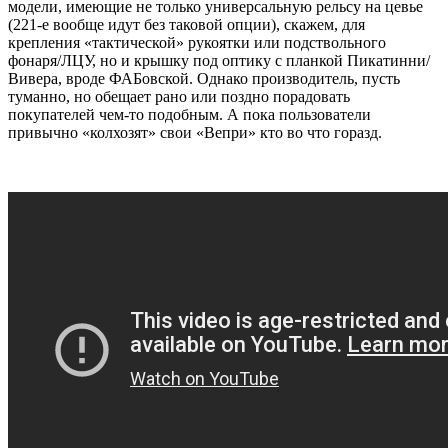
модели, имеющие не только универсальную рельсу на цевье
(221-е вообще идут без таковой опции), скажем, для
крепления «тактической» рукоятки или подствольного
фонаря/ЛЦУ, но и крышку под оптику с планкой Пикатинни/
Вивера, вроде ФАБовской. Однако производитель, пусть
туманно, но обещает рано или поздно порадовать
покупателей чем-то подобным. А пока пользователи
привычно «колхозят» свои «Вепри» кто во что горазд.