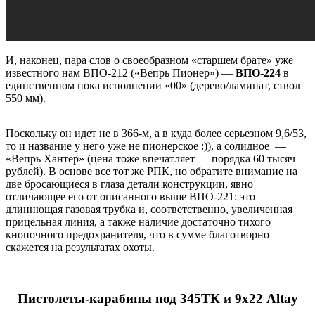
И, наконец, пара слов о своеобразном «старшем брате» уже
известного нам ВПО-212 («Вепрь Пионер») —
ВПО-224
в
единственном пока исполнении «00» (дерево/ламинат, ствол
550 мм).
Поскольку он идет не в 366-м, а в куда более серьезном 9,6/53,
то и название у него уже не пионерское :)), а солидное —
«Вепрь Хантер» (цена тоже впечатляет — порядка 60 тысяч
рублей). В основе все тот же РПК, но обратите внимание на
две бросающиеся в глаза детали конструкции, явно
отличающее его от описанного выше ВПО-221: это
длиннющая газовая трубка и, соответственно, увеличенная
прицельная линия, а также наличие достаточно тихого
кнопочного предохранителя, что в сумме благотворно
скажется на результатах охоты.
Пистолеты-карабины под 345ТК и 9х22 Altay