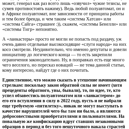
может, генерал как раз всего лишь «озвучил» чужие тезисы, не
сумев противостоять нажиму). Ведь любой полуавтомат, он и
в Африке полуавтомат, вне зависимости от принципа работы
и тем более бренда, и чем таким «система Хатсан» или
«система Сайга» страшнее :)), скажем, «системы Бенелли» или
«системы Тигр» непонятно.
А «ланкастеры» просто не могли не попасть под раздачу, уж
очень давно отдельные высокосидящие «слуги народа» на них
косо смотрели. Неудивительно, что именно депутаты и довели
инициативу до логического конца — то есть закрепили
ограничения законодательно. Ну, в поправках есть еще много
чего веселого, но пересказ новаций — не тема данной статьи,
кому интересно, найдут где о них почитать.
Единственное, что можно сказать в утешение начинающим
стрелкам: поскольку закон обратной силы не имеет (хотя
прецеденты обратного, увы, бывали), то, по идее, те, кто
успел обзавестись полуавтоматом или «ланкастером» до
его его вступления в силу в 2022 году, пусть и не набрали
еще требуемую «пятилетку», никак не могут выступать в
качестве нарушителей чего бы там ни было, а являются
добросовестными приобретателями и пользователями. На
повальную же конфискацию вдруг ставших незаконными
образцов в период и без того нешуточного накала страстей