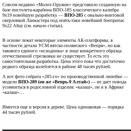
Совсем недавно «Молот-Оружие» представило созданную на
базе пистолета-карабина ВПО-185 классического калибра
9х19 новейшую разработку —
ВПО-285
с овально-винтовой
сверловкой Ланкастера под опять-таки новейший боеприпас
9х22 Altay (см. начало статьи).
В основе лежат некоторые элементы АК-платформы, в
частности детали УСМ вятско-полянского «Вепря», но как
такового единого «исходника» в лице конкретного образца
отечественной стрелковки не существует. То есть это
самостоятельная разработка. Цена этого пока что достаточно
редкого образца колеблется в районе 48 тысяч рублей.
А вот фото собрата «285-го» по производственной линейке —
модели
ВПО-289 (он же «Вепрь-9 Алтай»)
— не дает повода
усомниться в родословной изделия: «калаш», он и в Африке
«калаш»…
Имеется еще и версия в дереве. Цена одинаковая — порядка
44 тысяч рублей.