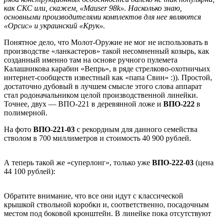
как СКС или, скажем, «Mauser 98k». Насколько знаю,
основными производителями комплектов для нее являются
«Орсис» и украинский «Крук».
Понятное дело, что Молот-Оружие не мог не использовать в
производстве «ланкастеров» такой несомненный козырь, как
созданный именно там на основе ручного пулемета
Калашникова карабин «Вепрь», в ряде стрелково-охотничьих
интернет-сообществ известный как «папа Свин» :)). Простой,
достаточно дубовый в лучшем смысле этого слова аппарат
стал родоначальником целой производственной линейки.
Точнее, двух — ВПО-221 в деревянной ложе и
ВПО-222
в
полимерной.
На фото
ВПО-221-03
с рекордным для данного семейства
стволом в 700 миллиметров и стоимость 40 900 рублей.
А теперь такой же «суперлонг», только уже
ВПО-222-03
(цена
44 100 рублей):
Обратите внимание, что все они идут с классической
крышкой ствольной коробки и, соответственно, посадочным
местом под боковой кронштейн. В линейке пока отсутствуют