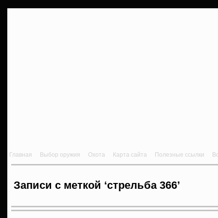
Главная
Выбор оружия
Охота
Карта сайта
Полезные ссылки
В
Записи с меткой ‘стрельба 366’