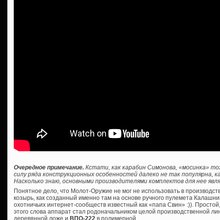
Очередное примечание.
Кстати, как карабин Симонова, «мосинка» то
силу ряда конструкционных особенностей далеко не так популярна, ка
Насколько знаю, основными производителями комплектов для нее явля
Понятное дело, что Молот-Оружие не мог не использовать в производс
козырь, как созданный именно там на основе ручного пулемета Калашник
охотничьих интернет-сообществ известный как «папа Свин» :)). Просто
этого слова аппарат стал родоначальником целой производственной лин
деревянной ложе и
ВПО-222
в полимерной.