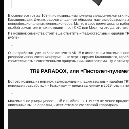
В основе все тот же 103-й, но новинка «выполнена в классической стили
Калашникова». Думаю, рассчитан данный образец главным образом на 
непрофессиональных коллекционеров. Мы-то в свое время досыта набег
особой романтики в них не видим… вот СКС или Мосинка это да, это уже к
Из новинок семейства стоит еще отметить «гладкоствольный карабин
T
рублей:
Он разработан уже на базе автомата АК-15 и имеет с ним максимально
разработчиков, сохранив фирменные черты оружия Калашникова, караб
совместимость с современными прицельными комплексами. Ну, с этим тр
TR9 PARADOX, или «Пистолет-пулеме
Вот это новинка из новинок: самозарядный гладкоствольный карабин
TR
новейшей разработкой «Техкрима» — представленным в 2019 году патр
Максимально унифицированный с «Сайгой-9» TR9 тем не менее продается
описанные выше образцы, имеет ствол со сверловкой «парадокс».