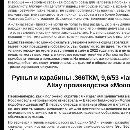
И вообще — несколько странная формулировка для человека в погонах,
журналисту, блогеру или депутату, видевшему оружие только на экране га
лишь «озвучил» чужие тезисы, не сумев противостоять нажиму). Ведь лю
полуавтомат, вне зависимости от принципа работы и тем более бренда,
«система Сайга» страшнее :)), скажем, «системы Бенелли» или «систем
А «ланкастеры» просто не могли не попасть под раздачу, уж очень дав
народа» на них косо смотрели. Неудивительно, что именно депутаты и 
то есть закрепили ограничения законодательно. Ну, в поправках есть еще
новаций — не тема данной статьи, кому интересно, найдут где о них почи
Единственное, что можно сказать в утешение начинающим стрелкам: 
имеет (хотя прецеденты обратного, увы, бывали), то, по идее, те, кт
«ланкастером» до его его вступления в силу в 2022 году, пусть и не
никак не могут выступать в качестве нарушителей чего бы там ни б
приобретателями и пользователями. На повальную же конфискацию 
период и без того нешуточного накала страстей в обществе власти вря
трезво оценивают ситуацию.
Ружья и карабины
.366ТКМ, 9,6/53 «l
Altay производства «Мол
Перво-наперво, как и положено, обратимся к изделиям зачинателя м
России столь непривычного огнестрела — Вятско-Полянского «Молот
подобных девайсов? В первую очередь и главным образом в отсутст
пятилетний «гладкоствольный» стаж для получения разрешения на их 
визуально не отличаются от классических нарезных собратьев, да и
обычными ружьями.
Но вернемся к героям нашего рассказа. Под них ЗАО «Техкрим» разраб
сначала появились патроны, а затем соответствующее оружие.
Это .36