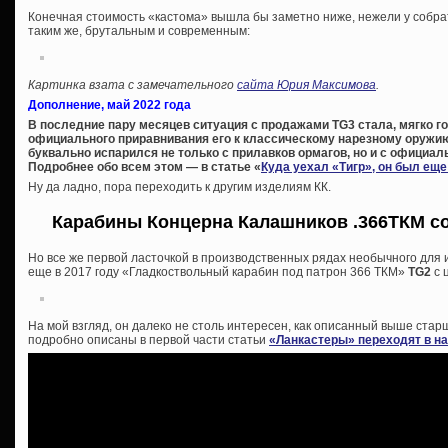
Конечная стоимость «кастома» вышла бы заметно ниже, нежели у собра
таким же, брутальным и современным:
Картинка взата с замечательного
сайта Юрия Максимова
.
Дополнение, май 2022 года
В последние пару месяцев ситуация с продажами TG3 стала, мягко го
официального приравнивания его к классическому нарезному оружию
буквально испарился не только с прилавков ормагов, но и с официал
Подробнее обо всем этом — в статье «
Куда уехал «Тигр», он был ещ
Ну да ладно, пора переходить к другим изделиям КК.
Карабины Концерна Калашников .366ТКМ со
Но все же первой ласточкой в производственных рядах необычного для
еще в 2017 году «Гладкоствольный карабин под патрон 366 ТКМ»
TG2
с 
На мой взгляд, он далеко не столь интересен, как описанный выше ст
подробно описаны в первой части статьи
«Ланкастеры» переходят в н