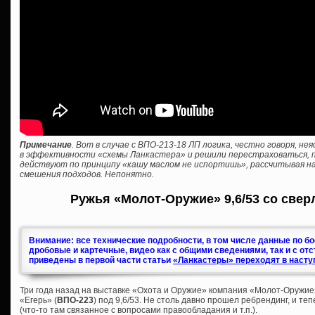
Примечание
. Вот в случае с ВПО-213-18 ЛП логика, честно говоря, н
в эффективности «схемы Ланкастера» и решили перестраховаться, пр
действуют по принципу «кашу маслом не испортишь», рассчитывая на
смешения подходов. Непонятно.
Ружья «Молот-Оружие» 9,6/53 со свер
Внимание: все технические подробности, в том числе данные по б
дробовые и картечные, видео как с общими сведениями, так и с от
приведены в первой части статьи
«Ланкастеры» переходят в насту
Три года назад на выставке «Охота и Оружие» компания «Молот-Оружие
«Егерь» (
ВПО-223
) под 9,6/53. Не столь давно прошел ребрендинг, и те
(что-то там связанное с вопросами правообладания и т.п.).