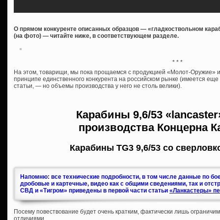
О прямом конкуренте описанных образцов — «гладкоствольном караб
(на фото) — читайте ниже, в соответствующем разделе.
* * *
На этом, товарищи, мы пока прощаемся с продукцией «Молот-Оружие» и 
принципе единственного конкурента на российском рынке (имеется ещ
статьи, — но объемы производства у него не столь велики).
Карабины
9,6/53 «lancaste
производства
Концерна К
Карабины TG3 9,6/53 со сверловк
Напомню: все технические подробности, в том числе данные по бо
дробовые и картечные, видео как с общими сведениями, так и отст
СВД и «Тигром» приведены в первой части статьи
«Ланкастеры» пе
Посему повествование будет очень кратким, фактически лишь ограничи
отличиями.