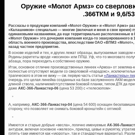
Оружие «Молот Армз» со сверловк
.366ТКМ и 9,6/53
Рассказы о продукции компаний «Молот-Оружие» и «Молот Армз» ра
«Калашников» специально — многие (включая и меня в свое время) п
одинаковыми названиями, да еще территориально расположенные в В
«Молот Оружие» это дочерняя компания когда-то эвакуированного в 
область военного производства, впоследствии ОАО «ВПМЗ «Молот», 
назад частное предприятие.
В основе изделий и тех, и других лежат образцы, выпускаемые заводом
Родины раритеты вроде «мосинок» или ППШ. Уф, что-то многовато полу
абзаца, пора переходить к собственно оружию.
Итак, основное отличие производственных линеек «Армза» от земляка-ко
полностью отсутствуют модели со сверловкой «парадокс», исключительно
трагического в этом не вижу — см. первую часть статьи
«Ланкастеры» пе
очередь это целая линейка созданных на базе заслуженного АКМ моде
длиной ствола, наличием/отсутствием боковой планки, типом ДТК да пр
даже
АКС-366-Ланкастер-06
(цена 53 200) с «телескопом»:
А, например,
АКС-366-Ланкастер-04
(цена 54 600) оснащен бесклавишн
сторону, что позволяет не снимать боковой кронштейн с оптикой:
Имеются и старые добрые «весла», логично именуемые
АК-366-Ланкас
антураж, включая основное «железо», приклад, цевье и рукоятку, утрат
(опять-таки имеются как «укороты», так и стандартные варианты). Разли