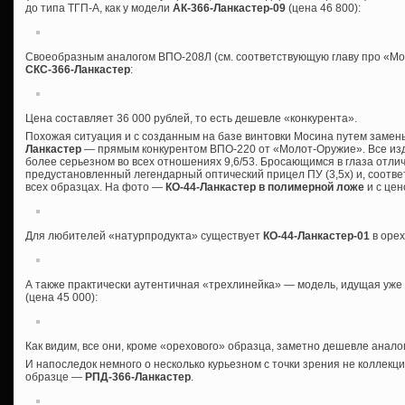
до типа ТГП-А, как у модели
АК-366-Ланкастер-09
(цена 46 800):
Своеобразным аналогом ВПО-208Л (см. соответствующую главу про «Мо
СКС-366-Ланкастер
:
Цена составляет 36 000 рублей, то есть дешевле «конкурента».
Похожая ситуация и с созданным на базе винтовки Мосина путем заме
Ланкастер
— прямым конкурентом ВПО-220 от «Молот-Оружие». Все издел
более серьезном во всех отношениях 9,6/53. Бросающимся в глаза отл
предустановленный легендарный оптический прицел ПУ (3,5х) и, соотве
всех образцах. На фото —
КО-44-Ланкастер в полимерной ложе
и с цен
Для любителей «натурпродукта» существует
КО-44-Ланкастер-01
в орех
А также практически аутентичная «трехлинейка» — модель, идущая уж
(цена 45 000):
Как видим, все они, кроме «орехового» образца, заметно дешевле анал
И напоследок немного о несколько курьезном с точки зрения не коллекци
образце —
РПД-366-Ланкастер
.