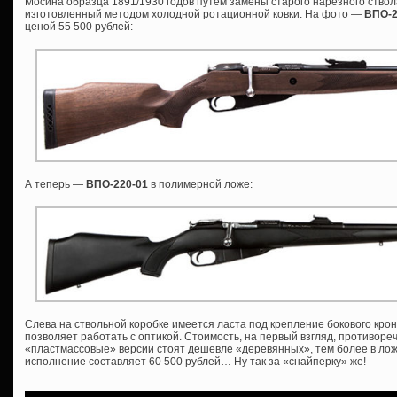
Мосина образца 1891/1930 годов путем замены старого нарезного ствол
изготовленный методом холодной ротационной ковки. На фото —
ВПО-
ценой 55 500 рублей:
А теперь —
ВПО-220-01
в полимерной ложе:
Слева на ствольной коробке имеется ласта под крепление бокового крон
позволяет работать с оптикой. Стоимость, на первый взгляд, противоре
«пластмассовые» версии стоят дешевле «деревянных», тем более в ложе
исполнение составляет 60 500 рублей… Ну так за «снайперку» же!