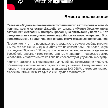
Вместо послеслови
С
етевые «бодания» поклонников того или иного вятско-полянского «М
понятно, идет о качестве. Да, действительно, у «Молот Оружие» (по 
патронники и стволы были хромированы, но опять-таки у всех ли. К 
сведениям, не столь давно тоже сподобился на такую операцию. В о
необходимость «допиливания» вполне могут оказаться присущи люб
Просто помните, что производство гражданского оружия вообще вторичн
«Тигр» это все же не СВД, а «Сайга» это не совсем АКМ. Тем более, когд
последние 50, а то и 100 лет, до извлечения со складов и «огражданива
боевой обстановке. К тому же постоянные «напряги» — кадровые рокиров
кировскими «Молотами» тоже явно не способствуют улучшению ситуаци
Конечно, хотелось бы при покупке и дальнейшей эксплуатации обойтис
облегчающих карман эксцессов, но таковы уж реалии. К тому же никто н
повезет», я в свое время знавал владельца ЗАЗ-968М, у которого «запор
людей понимающих выглядит как ненаучная фантастика…