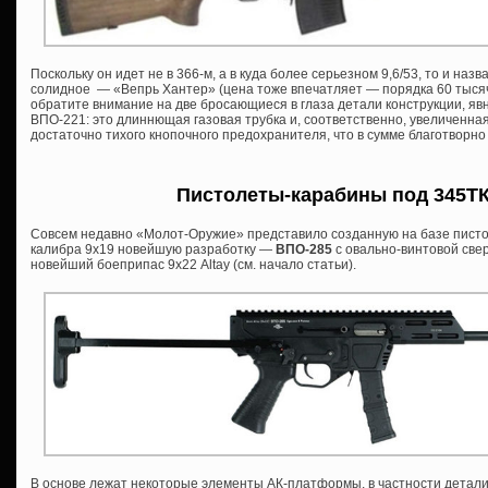
Поскольку он идет не в 366-м, а в куда более серьезном 9,6/53, то и назва
солидное — «Вепрь Хантер» (цена тоже впечатляет — порядка 60 тысяч 
обратите внимание на две бросающиеся в глаза детали конструкции, я
ВПО-221: это длиннющая газовая трубка и, соответственно, увеличенна
достаточно тихого кнопочного предохранителя, что в сумме благотворно
Пистолеты-карабины под 345ТК 
Совсем недавно «Молот-Оружие» представило созданную на базе писто
калибра 9х19 новейшую разработку —
ВПО-285
с овально-винтовой све
новейший боеприпас 9х22 Altay (см. начало статьи).
В основе лежат некоторые элементы АК-платформы, в частности детали