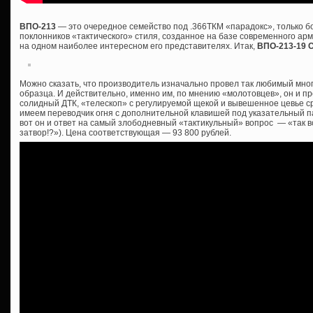
ВПО-213
— это очередное семейство под .366ТКМ «парадокс», только 
поклонников «тактического» стиля, созданное на базе современного ар
на одном наиболее интересном его представителях. Итак,
ВПО-213-19 
Можно сказать, что производитель изначально провел так любимый мно
образца. И действительно, именно им, по мнению «молотовцев», он и пр
солидный ДТК, «телескоп» с регулируемой щекой и вывешенное цевье сра
имеем переводчик огня с дополнительной клавишей под указательный пал
вот он и ответ на самый злободневный «тактикульный» вопрос — «так все
затвор!?»). Цена соответствующая — 93 800 рублей.