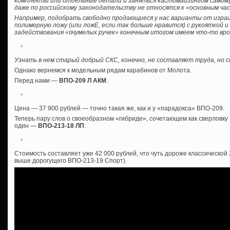
комплекты или отдельные детали и заняться кастомайзингом самому, б
даже по российскому законодательству не относятся к «основным ча
Например, подобрать свободно продающиеся у нас варианты от израил
полимерную ложу (или ложЕ, если так больше нравится) с рукояткой 
задействования «очумелых ручек» конечным итогом имеем что-то вро
Узнать в нем старый добрый СКС, конечно, не составляет труда, но
Однако вернемся к модельным рядам карабинов от Молота.
Перед нами —
ВПО-209 Л АКМ
.
Цена — 37 900 рублей — точно такая же, как и у «парадокса» ВПО-209.
Теперь пару слов о своеобразном «гибриде», сочетающем как сверловку «
один —
ВПО-213-18 ЛП
:
Стоимость составляет уже 42 000 рублей, что чуть дороже классической
выше дорогущего ВПО-213-19 Спорт).