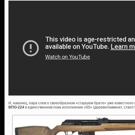
И, наконец, пара слов о своеобразном «старшем брате» уже известног
ВПО-224
в единственном пока исполнении «00» (дерево/ламинат, ствол 