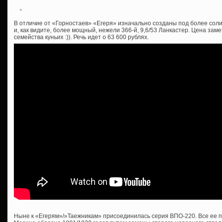
В отличие от «Горностаев» «Егеря» изначально созданы под более соли
и, как видите, более мощный, нежели 366-й, 9,6/53 Ланкастер. Цена зам
семейства куньих :)). Речь идет о 63 600 рублях.
Ныне к «Егерям»/»Таежникам» присоединилась серия ВПО-220. Все ее п