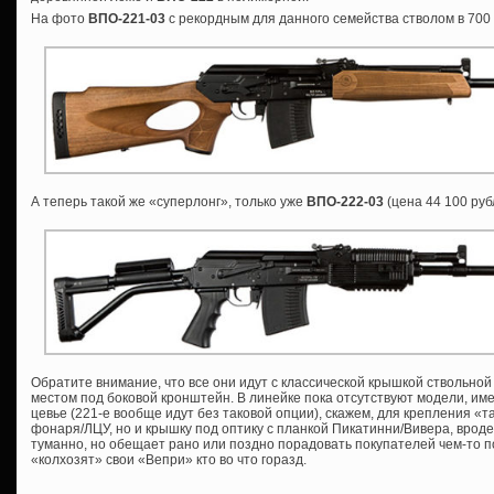
На фото
ВПО-221-03
с рекордным для данного семейства стволом в 700
А теперь такой же «суперлонг», только уже
ВПО-222-03
(цена 44 100 руб
Обратите внимание, что все они идут с классической крышкой ствольной
местом под боковой кронштейн. В линейке пока отсутствуют модели, им
цевье (221-е вообще идут без таковой опции), скажем, для крепления «т
фонаря/ЛЦУ, но и крышку под оптику с планкой Пикатинни/Вивера, врод
туманно, но обещает рано или поздно порадовать покупателей чем-то 
«колхозят» свои «Вепри» кто во что горазд.