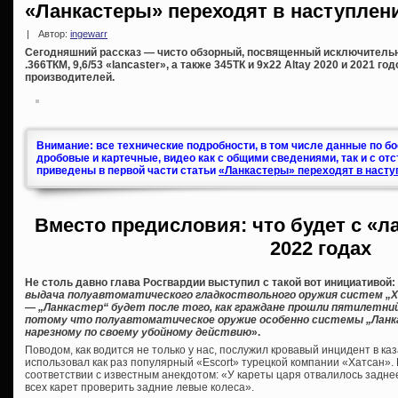
«Ланкастеры» переходят в наступлени
|
Автор:
ingewarr
Сегодняшний рассказ — чисто обзорный, посвященный исключитель
.366ТКМ, 9,6/53 «lancaster», а также 345ТК и 9х22 Altay 2020 и 2021 г
производителей.
Внимание: все технические подробности, в том числе данные по б
дробовые и картечные, видео как с общими сведениями, так и с от
приведены в первой части статьи
«Ланкастеры» переходят в насту
Вместо предисловия: что будет с «л
2022 годах
Не столь давно глава Росгвардии выступил с такой вот инициативой:
выдача полуавтоматического гладкоствольного оружия систем „Хат
— „Ланкастер“ будет после того, как граждане прошли пятилетни
потому что полуавтоматическое оружие особенно системы „Ланк
нарезному по своему убойному действию
».
Поводом, как водится не только у нас, послужил кровавый инцидент в ка
использовал как раз популярный «Escort» турецкой компании «Хатсан». К
соответствии с известным анекдотом: «У кареты царя отвалилось заднее
всех карет проверить задние левые колеса».