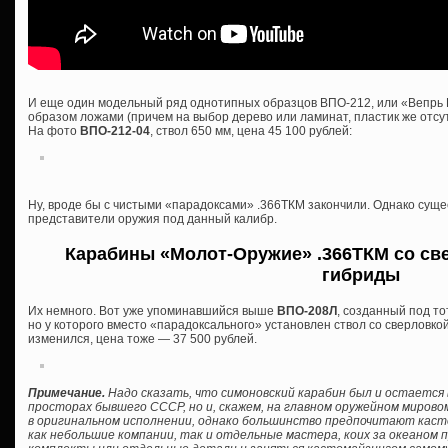
И еще один модельный ряд однотипных образцов ВПО-212, или «Вепрь 
образом ложами (причем на выбор дерево или ламинат, пластик же отсутс
На фото
ВПО-212-04
, ствол 650 мм, цена 45 100 рублей:
Ну, вроде бы с чистыми «парадоксами» .366ТКМ закончили. Однако сущ
представители оружия под данный калибр.
Карабины «Молот-Оружие» .366ТКМ со све
гибриды
Их немного. Вот уже упоминавшийся выше
ВПО-208Л
, созданный под то
но у которого вместо «парадоксального» установлен ствол со сверловкой
изменился, цена тоже — 37 500 рублей.
Примечание.
Надо сказать, что симоновский карабин был и остается 
просторах бывшего СССР, но и, скажем, на главном оружейном мирово
в оригинальном исполнении, однако большинство предпочитают кас
как небольшие компании, так и отдельные мастера, коих за океаном 