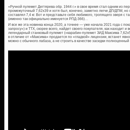
«Ручной пулемет Дегтярева обр. 1944 г.» в свое время стал одним из п
промежуточный 7,62х39 и хотя был, конечно, заметно легче ДП/ДПМ, но 
составлял 7,4 кг. Вот и представьте себя любимого, тропящего зверя с 
(именно так официально именуется РПД-366)…
И все же эта новинка конца 2020, а точнее — уже начала 2021 года с по
запросу») и ТТХ, скорее всего, найдет своего покупателя, как находит 
легендарный станковый пулемет («карабин-пулемет ЗИД Максима 7,62х54
в отличие от «Максима» продается по «гладкой» лицензии, встанет явно
можно с обычного лабаза, а не строить в качестве засидки полноценный Д