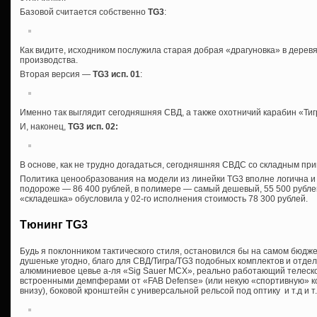
Базовой считается собственно
TG3
:
Как видите, исходником послужила старая добрая «драгуновка» в дерев
производства.
Вторая версия —
TG3 исп. 01
:
Именно так выглядит сегодняшняя СВД, а также охотничий карабин «Тигр
И, наконец,
TG3 исп. 02
:
В основе, как не трудно догадаться, сегодняшняя СВДС со складным при
Политика ценообразования на модели из линейки TG3 вполне логична и
подороже — 86 400 рублей, в полимере — самый дешевый, 55 500 рубле
«складешка» обусловила у 02-го исполнения стоимость 78 300 рублей.
Тюнинг TG3
Будь я поклонником тактического стиля, остановился бы на самом бюдже
душеньке угодно, благо для СВД/Тигра/TG3 подобных комплектов и отд
алюминиевое цевье а-ля «Sig Sauer MCX», реально работающий телеско
встроенными демпферами от «FAB Defense» (или некую «спортивную» ко
внизу), боковой кронштейн с универсальной рельсой под оптику и т.д и т.