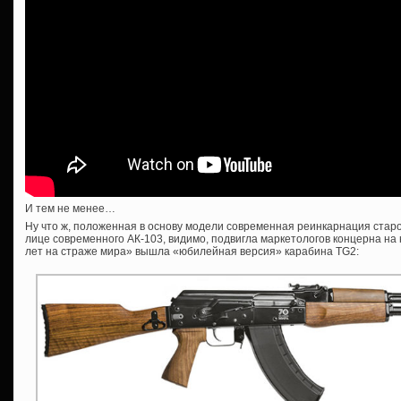
И тем не менее…
Ну что ж, положенная в основу модели современная реинкарнация старо
лице современного АК-103, видимо, подвигла маркетологов концерна на
лет на страже мира» вышла «юбилейная версия» карабина TG2: