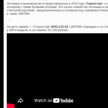
Остались в производстве и представленные в 2018 году «
Горностаи
» с 
затвором с тремя боевыми упорами. Это целое семейство легоньких и р
ствольной коробкой, предназначенных в основном под «промежуточные»
а также .366ТКМ.
На фото вверху — «Горностай»
ВПО-215-02
(.366ТКМ «парадокс») со ст
у 208-й модели, и составляет 52 100 рублей.