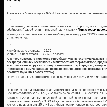
«Молот»):
А это — куда более мощный 9,6/53 Lancaster (есть еще экспансивные и 
Естественно, они очень сильно отличаются как по скорости, так и по дуль
убойности. Подробности — в первой части статьи
«Ланкастеры» перехо
Кстати, сам «Техкрим» выпускает комбинированное ружье
ТК527
с ценой
от исполнения:
Калибр верхнего ствола — 12/76;
калибр нижнего ствола — 9,6/53 Lancaster.
А теперь буквально пару слов о новейших уже не охотничьих, а, как 
пострелушечных» боеприпасах в пистолетном форм-факторе, предна
использования в оружии со сверловкой ланкастер/парадокс, которое
(подробнее о самих образцах, носящих вполне логичное название «пи
соответствующих главах статьи).
Пару лет назад ЗАО «Техкрим», развивая успех .366ТКМ и 9,6/53 Ланкас
На сегодняшний день в номенклатуре имеются два легких сверхзвуковых
цельнометаллическая «Эко») и «тяжелые» сабсоники — оболочечная FMJ
А в августе 2020 года «Барнаульский патронный завод» представил уж
стальной гильзой
калибра 9х22 Altay
Lancaster с оболочечной пулей FMJ 
кучность на дистанции 25 м ~ 8 см и фактическим поперечником, состав