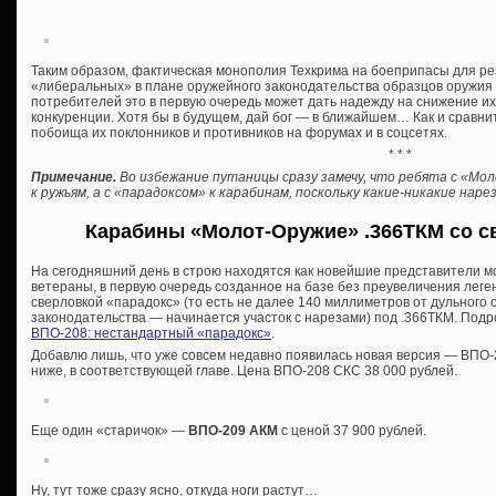
Таким образом, фактическая монополия Техкрима на боеприпасы для р
«либеральных» в плане оружейного законодательства образцов оружия о
потребителей это в первую очередь может дать надежду на снижение и
конкуренции. Хотя бы в будущем, дай бог — в ближайшем… Как и сравни
побоища их поклонников и противников на форумах и в соцсетях.
* * *
Примечание.
Во избежание путаницы сразу замечу, что ребята с «Мо
к ружьям, а с «парадоксом» к карабинам, поскольку какие-никакие на
Карабины «Молот-Оружие» .366ТКМ со с
На сегодняшний день в строю находятся как новейшие представители м
ветераны, в первую очередь созданное на базе без преувеличения лег
сверловкой «парадокс» (то есть не далее 140 миллиметров от дульного
законодательства — начинается участок с нарезами) под .366ТКМ. Подро
ВПО-208: нестандартный «парадокс»
.
Добавлю лишь, что уже совсем недавно появилась новая версия — ВПО-2
ниже, в соответствующей главе. Цена ВПО-208 СКС 38 000 рублей.
Еще один «старичок» —
ВПО-209 АКМ
с ценой 37 900 рублей.
Ну, тут тоже сразу ясно, откуда ноги растут…