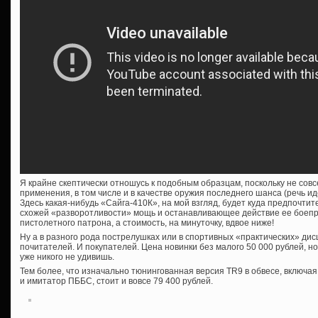
Я крайне скептически отношусь к подобным образцам, поскольку не сов
применения, в том числе и в качестве оружия последнего шанса (речь ид
Здесь какая-нибудь «Сайга-410К», на мой взгляд, будет куда предпочтит
схожей «разворотливости» мощь и останавливающее действие ее боеп
пистолетного патрона, а стоимость, на минуточку, вдвое ниже!
Ну а в разного рода пострелушках или в спортивных «практических» дис
почитателей. И покупателей. Цена новинки без малого 50 000 рублей, н
уже никого не удивишь.
Тем более, что изначально тюнингованная версия TR9 в обвесе, включа
и имитатор ПББС, стоит и вовсе 79 400 рублей.