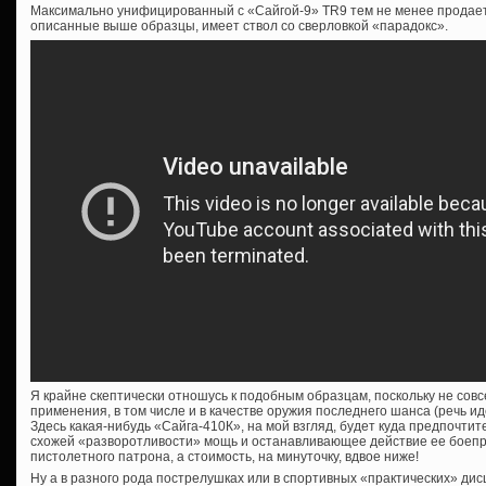
Максимально унифицированный с «Сайгой-9» TR9 тем не менее продается
описанные выше образцы, имеет ствол со сверловкой «парадокс».
Я крайне скептически отношусь к подобным образцам, поскольку не сов
применения, в том числе и в качестве оружия последнего шанса (речь ид
Здесь какая-нибудь «Сайга-410К», на мой взгляд, будет куда предпочтит
схожей «разворотливости» мощь и останавливающее действие ее боеп
пистолетного патрона, а стоимость, на минуточку, вдвое ниже!
Ну а в разного рода пострелушках или в спортивных «практических» дис