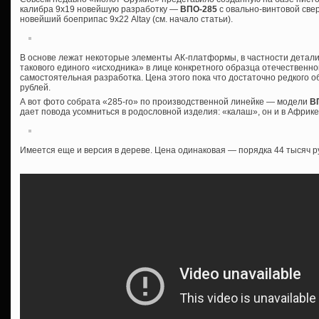
калибра 9х19 новейшую разработку —
ВПО-285
с овально-винтовой све
новейший боеприпас 9х22 Altay (см. начало статьи).
В основе лежат некоторые элементы АК-платформы, в частности детали
такового единого «исходника» в лице конкретного образца отечественной
самостоятельная разработка. Цена этого пока что достаточно редкого о
рублей.
А вот фото собрата «285-го» по производственной линейке — модели
ВП
дает повода усомниться в родословной изделия: «калаш», он и в Афри
Имеется еще и версия в дереве. Цена одинаковая — порядка 44 тысяч р