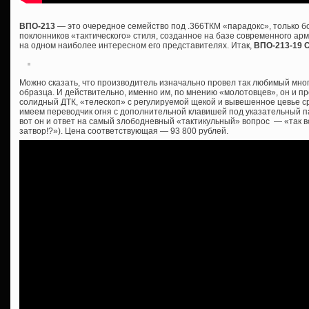
ВПО-213
— это очередное семейство под .366ТКМ «парадокс», только 
поклонников «тактического» стиля, созданное на базе современного ар
на одном наиболее интересном его представителях. Итак,
ВПО-213-19 
Можно сказать, что производитель изначально провел так любимый мно
образца. И действительно, именно им, по мнению «молотовцев», он и пр
солидный ДТК, «телескоп» с регулируемой щекой и вывешенное цевье сра
имеем переводчик огня с дополнительной клавишей под указательный пал
вот он и ответ на самый злободневный «тактикульный» вопрос — «так все
затвор!?»). Цена соответствующая — 93 800 рублей.