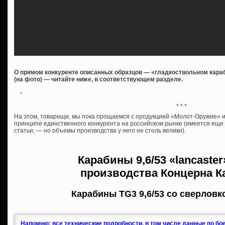
О прямом конкуренте описанных образцов — «гладкоствольном караб
(на фото) — читайте ниже, в соответствующем разделе.
* * *
На этом, товарищи, мы пока прощаемся с продукцией «Молот-Оружие» и 
принципе единственного конкурента на российском рынке (имеется ещ
статьи, — но объемы производства у него не столь велики).
Карабины
9,6/53 «lancaste
производства
Концерна К
Карабины TG3 9,6/53 со сверловк
Напомню: все технические подробности, в том числе данные по бо