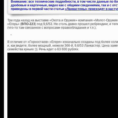
Внимание: все технические подробности, в том числе данные по б
дробовые и картечные, видео как с общими сведениями, так и с от
приведены в первой части статьи
«Ланкастеры» переходят в насту
Три года назад на выставке «Охота и Оружие» компания «Молот-Оружие
«Егерь» (
ВПО-223
) под 9,6/53. Не столь давно прошел ребрендинг, и те
(что-то там связанное с вопросами правообладания и т.п.).
В отличие от «Горностаев» «Егеря» изначально созданы под более соли
и, как видите, более мощный, нежели 366-й, 9,6/53 Ланкастер. Цена зам
семейства куньих :)). Речь идет о 63 600 рублях.