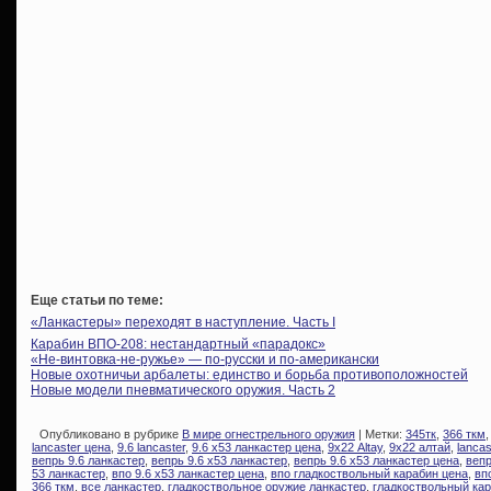
Еще статьи по теме:
«Ланкастеры» переходят в наступление. Часть I
Карабин ВПО-208: нестандартный «парадокс»
«Не-винтовка-не-ружье» — по-русски и по-американски
Новые охотничьи арбалеты: единство и борьба противоположностей
Новые модели пневматического оружия. Часть 2
Опубликовано в рубрике
В мире огнестрельного оружия
| Метки:
345тк
,
366 ткм
lancaster цена
,
9.6 lancaster
,
9.6 х53 ланкастер цена
,
9х22 Altay
,
9х22 алтай
,
lancas
вепрь 9.6 ланкастер
,
вепрь 9.6 х53 ланкастер
,
вепрь 9.6 х53 ланкастер цена
,
вепр
53 ланкастер
,
впо 9.6 х53 ланкастер цена
,
впо гладкоствольный карабин цена
,
вп
366 ткм
,
все ланкастер
,
гладкоствольное оружие ланкастер
,
гладкоствольный ка