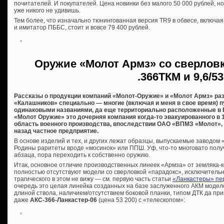
почитателей. И покупателей. Цена новинки без малого 50 000 рублей, н
уже никого не удивишь.
Тем более, что изначально тюнингованная версия TR9 в обвесе, включа
и имитатор ПББС, стоит и вовсе 79 400 рублей.
Оружие «Молот Армз» со сверловк
.366ТКМ и 9,6/53
Рассказы о продукции компаний «Молот-Оружие» и «Молот Армз» ра
«Калашников» специально — многие (включая и меня в свое время) п
одинаковыми названиями, да еще территориально расположенные в В
«Молот Оружие» это дочерняя компания когда-то эвакуированного в 
область военного производства, впоследствии ОАО «ВПМЗ «Молот», 
назад частное предприятие.
В основе изделий и тех, и других лежат образцы, выпускаемые заводом
Родины раритеты вроде «мосинок» или ППШ. Уф, что-то многовато полу
абзаца, пора переходить к собственно оружию.
Итак, основное отличие производственных линеек «Армза» от земляка-ко
полностью отсутствуют модели со сверловкой «парадокс», исключительно
трагического в этом не вижу — см. первую часть статьи
«Ланкастеры» пе
очередь это целая линейка созданных на базе заслуженного АКМ моде
длиной ствола, наличием/отсутствием боковой планки, типом ДТК да пр
даже
АКС-366-Ланкастер-06
(цена 53 200) с «телескопом»: