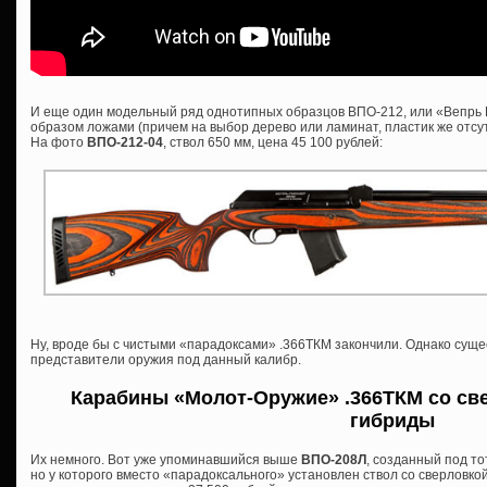
И еще один модельный ряд однотипных образцов ВПО-212, или «Вепрь 
образом ложами (причем на выбор дерево или ламинат, пластик же отсутс
На фото
ВПО-212-04
, ствол 650 мм, цена 45 100 рублей:
Ну, вроде бы с чистыми «парадоксами» .366ТКМ закончили. Однако сущ
представители оружия под данный калибр.
Карабины «Молот-Оружие» .366ТКМ со све
гибриды
Их немного. Вот уже упоминавшийся выше
ВПО-208Л
, созданный под то
но у которого вместо «парадоксального» установлен ствол со сверловкой