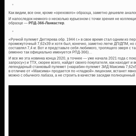
Как видим, все они, кроме «орехового» образца, заметно дешевле анал
И напоследок немного о несколько курьезном с точки зрения не коллекци
образце —
РПД-366-Ланкастер
.
«Ручной пулемет Дегтярева обр. 1944 г.» в свое время стал одним из п
промежуточный 7,62х39 и хотя был, конечно, заметно легче ДП/ДПМ, но 
составлял 7,4 кг. Вот и представьте себя любимого, тропящего зверя с 
(именно так официально именуется РПД-366)…
И все же эта новинка конца 2020, а точнее — уже начала 2021 года с по
запросу») и ТТХ, скорее всего, найдет своего покупателя, как находит 
легендарный станковый пулемет («карабин-пулемет ЗИД Максима 7,62х54
в отличие от «Максима» продается по «гладкой» лицензии, встанет явно
можно с обычного лабаза, а не строить в качестве засидки полноценный Д