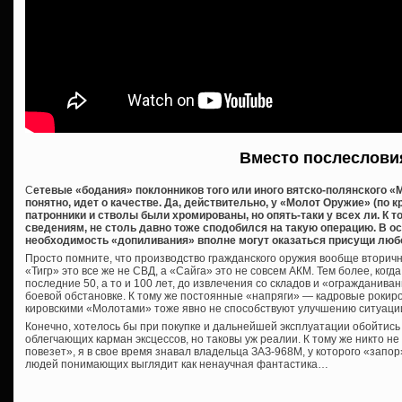
Вместо послеслови
С
етевые «бодания» поклонников того или иного вятско-полянского «М
понятно, идет о качестве. Да, действительно, у «Молот Оружие» (по 
патронники и стволы были хромированы, но опять-таки у всех ли. К 
сведениям, не столь давно тоже сподобился на такую операцию. В о
необходимость «допиливания» вполне могут оказаться присущи люб
Просто помните, что производство гражданского оружия вообще вторичн
«Тигр» это все же не СВД, а «Сайга» это не совсем АКМ. Тем более, когд
последние 50, а то и 100 лет, до извлечения со складов и «огражданива
боевой обстановке. К тому же постоянные «напряги» — кадровые рокиров
кировскими «Молотами» тоже явно не способствуют улучшению ситуаци
Конечно, хотелось бы при покупке и дальнейшей эксплуатации обойтис
облегчающих карман эксцессов, но таковы уж реалии. К тому же никто н
повезет», я в свое время знавал владельца ЗАЗ-968М, у которого «запор
людей понимающих выглядит как ненаучная фантастика…