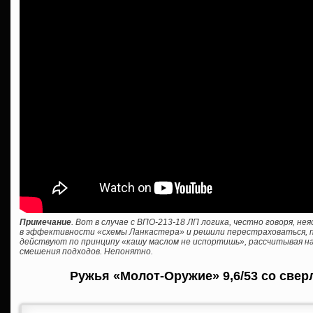
Примечание
. Вот в случае с ВПО-213-18 ЛП логика, честно говоря, н
в эффективности «схемы Ланкастера» и решили перестраховаться, пр
действуют по принципу «кашу маслом не испортишь», рассчитывая на
смешения подходов. Непонятно.
Ружья «Молот-Оружие» 9,6/53 со свер