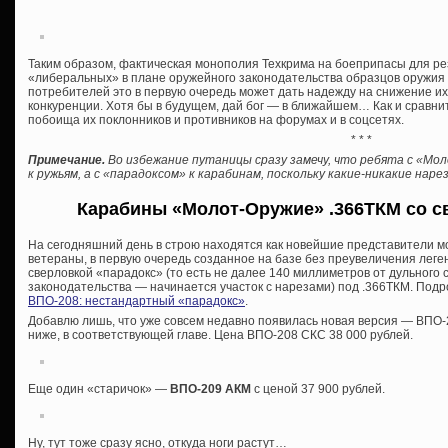
Таким образом, фактическая монополия Техкрима на боеприпасы для р
«либеральных» в плане оружейного законодательства образцов оружия о
потребителей это в первую очередь может дать надежду на снижение и
конкуренции. Хотя бы в будущем, дай бог — в ближайшем… Как и сравни
побоища их поклонников и противников на форумах и в соцсетях.
* * *
Примечание.
Во избежание путаницы сразу замечу, что ребята с «Мо
к ружьям, а с «парадоксом» к карабинам, поскольку какие-никакие на
Карабины «Молот-Оружие» .366ТКМ со с
На сегодняшний день в строю находятся как новейшие представители м
ветераны, в первую очередь созданное на базе без преувеличения лег
сверловкой «парадокс» (то есть не далее 140 миллиметров от дульного
законодательства — начинается участок с нарезами) под .366ТКМ. Подро
ВПО-208: нестандартный «парадокс»
.
Добавлю лишь, что уже совсем недавно появилась новая версия — ВПО-2
ниже, в соответствующей главе. Цена ВПО-208 СКС 38 000 рублей.
Еще один «старичок» —
ВПО-209 АКМ
с ценой 37 900 рублей.
Ну, тут тоже сразу ясно, откуда ноги растут…