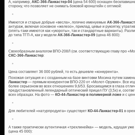
А, например,
АКС-366-Ланкастер-04
(цена 54 600) оснащен бесклавишн
сторону, что позволяет не снимать боковой кронштейн с оптикой:
Имеются и старые добрые «весла», логично именуемые
АК-366-Ланкас
антураж, включая основное «железо», приклад, цевье и рукоятку, утрат
(опять-таки имеются как «укороты», так и стандартные варианты). Разли
до типа ТГП-А, как у модели
АК-366-Ланкастер-09
(цена 46 800):
Своеобразным аналогом ВПО-208Л (см. соответствующую главу про «Мо
СКС-366-Ланкастер
:
Цена составляет 36 000 рублей, то есть дешевле «конкурента».
Похожая ситуация и с созданным на базе винтовки Мосина путем заме
Ланкастер
— прямым конкурентом ВПО-220 от «Молот-Оружие». Все издел
более серьезном во всех отношениях 9,6/53. Бросающимся в глаза отл
предустановленный легендарный оптический прицел ПУ (3,5х) и, соотве
всех образцах. На фото —
КО-44-Ланкастер в полимерной ложе
и с цен
Для любителей «натурпродукта» существует
КО-44-Ланкастер-01
в орех
А также практически аутентичная «трехлинейка» — модель, идущая уж
(цена 45 000):