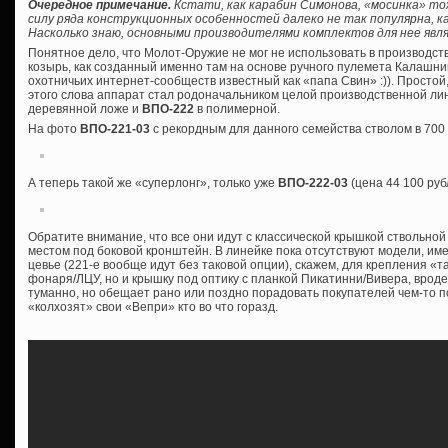
Очередное примечание.
Кстати, как карабин Симонова, «мосинка» то
силу ряда конструкционных особенностей далеко не так популярна, ка
Насколько знаю, основными производителями комплектов для нее явля
Понятное дело, что Молот-Оружие не мог не использовать в производс
козырь, как созданный именно там на основе ручного пулемета Калашник
охотничьих интернет-сообществ известный как «папа Свин» :)). Просто
этого слова аппарат стал родоначальником целой производственной лин
деревянной ложе и
ВПО-222
в полимерной.
На фото
ВПО-221-03
с рекордным для данного семейства стволом в 700
А теперь такой же «суперлонг», только уже
ВПО-222-03
(цена 44 100 руб
Обратите внимание, что все они идут с классической крышкой ствольной
местом под боковой кронштейн. В линейке пока отсутствуют модели, им
цевье (221-е вообще идут без таковой опции), скажем, для крепления «т
фонаря/ЛЦУ, но и крышку под оптику с планкой Пикатинни/Вивера, врод
туманно, но обещает рано или поздно порадовать покупателей чем-то 
«колхозят» свои «Вепри» кто во что горазд.