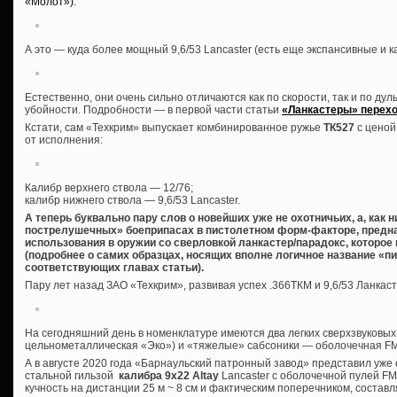
«Молот»):
А это — куда более мощный 9,6/53 Lancaster (есть еще экспансивные и 
Естественно, они очень сильно отличаются как по скорости, так и по дуль
убойности. Подробности — в первой части статьи
«Ланкастеры» перехо
Кстати, сам «Техкрим» выпускает комбинированное ружье
ТК527
с ценой
от исполнения:
Калибр верхнего ствола — 12/76;
калибр нижнего ствола — 9,6/53 Lancaster.
А теперь буквально пару слов о новейших уже не охотничьих, а, как 
пострелушечных» боеприпасах в пистолетном форм-факторе, предна
использования в оружии со сверловкой ланкастер/парадокс, которое
(подробнее о самих образцах, носящих вполне логичное название «пи
соответствующих главах статьи).
Пару лет назад ЗАО «Техкрим», развивая успех .366ТКМ и 9,6/53 Ланкас
На сегодняшний день в номенклатуре имеются два легких сверхзвуковых
цельнометаллическая «Эко») и «тяжелые» сабсоники — оболочечная FMJ
А в августе 2020 года «Барнаульский патронный завод» представил уж
стальной гильзой
калибра 9х22 Altay
Lancaster с оболочечной пулей FMJ 
кучность на дистанции 25 м ~ 8 см и фактическим поперечником, состав