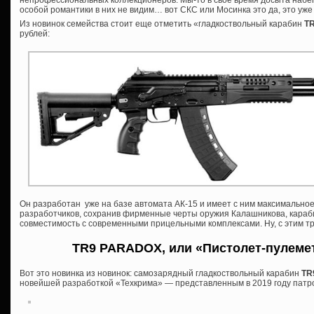
непрофессиональных коллекционеров. Мы-то в свое время досыта набег
особой романтики в них не видим… вот СКС или Мосинка это да, это уже к
Из новинок семейства стоит еще отметить «гладкоствольный карабин
T
рублей:
Он разработан уже на базе автомата АК-15 и имеет с ним максимально
разработчиков, сохранив фирменные черты оружия Калашникова, караб
совместимость с современными прицельными комплексами. Ну, с этим тр
TR9 PARADOX, или «Пистолет-пулеме
Вот это новинка из новинок: самозарядный гладкоствольный карабин
TR
новейшей разработкой «Техкрима» — представленным в 2019 году патр