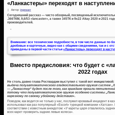
«Ланкастеры» переходят в наступлени
|
Автор:
ingewarr
Сегодняшний рассказ — чисто обзорный, посвященный исключитель
.366ТКМ, 9,6/53 «lancaster», а также 345ТК и 9х22 Altay 2020 и 2021 г
производителей.
Внимание: все технические подробности, в том числе данные по б
дробовые и картечные, видео как с общими сведениями, так и с от
приведены в первой части статьи
«Ланкастеры» переходят в насту
Вместо предисловия: что будет с «л
2022 годах
Не столь давно глава Росгвардии выступил с такой вот инициативой:
выдача полуавтоматического гладкоствольного оружия систем „Хат
— „Ланкастер“ будет после того, как граждане прошли пятилетни
потому что полуавтоматическое оружие особенно системы „Ланк
нарезному по своему убойному действию
».
Поводом, как водится не только у нас, послужил кровавый инцидент в ка
использовал как раз популярный «Escort» турецкой компании «Хатсан». К
соответствии с известным анекдотом: «У кареты царя отвалилось заднее
всех карет проверить задние левые колеса».