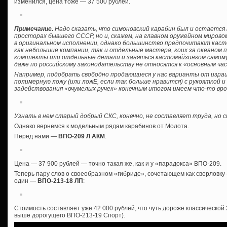
изменился, цена тоже — 37 500 рублей.
Примечание.
Надо сказать, что симоновский карабин был и остается 
просторах бывшего СССР, но и, скажем, на главном оружейном мирово
в оригинальном исполнении, однако большинство предпочитают кас
как небольшие компании, так и отдельные мастера, коих за океаном 
комплекты или отдельные детали и заняться кастомайзингом самому, б
даже по российскому законодательству не относятся к «основным ча
Например, подобрать свободно продающиеся у нас варианты от израил
полимерную ложу (или ложЕ, если так больше нравится) с рукояткой 
задействования «очумелых ручек» конечным итогом имеем что-то вро
Узнать в нем старый добрый СКС, конечно, не составляет труда, но
Однако вернемся к модельным рядам карабинов от Молота.
Перед нами —
ВПО-209 Л АКМ
.
Цена — 37 900 рублей — точно такая же, как и у «парадокса» ВПО-209.
Теперь пару слов о своеобразном «гибриде», сочетающем как сверловку «
один —
ВПО-213-18 ЛП
:
Стоимость составляет уже 42 000 рублей, что чуть дороже классической
выше дорогущего ВПО-213-19 Спорт).