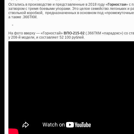
Остались в производстве и представленные в 2018 году «
Горностаи
» с 
затвором с тремя боевыми упорами. Это целое семейство легоньких и р
ствольной коробкой, предназначенных в основном под «промежуточные»
а также .366ТКМ.
На фото вверху — «Горностай»
ВПО-215-02
(.366ТКМ «парадокс») со ст
у 208-й модели, и составляет 52 100 рублей.