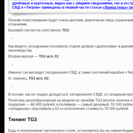
дробовые и картечные, видео как с общими сведениями, так и отст
СВД и «Тигром» приведены в первой части статьи
«Ланкастеры» пе
Посему повествование будет очень кратким, фактически лишь ограничи
отличиями.
Базовой считается собственно
TG3
:
Как видите, исходником послужила старая добрая «драгуновка» в дерев
производства.
Вторая версия —
TG3 исп. 01
:
Именно так выглядит сегодняшняя СВД, а также охотничий карабин «Тигр
И, наконец,
TG3 исп. 02
:
В основе, как не трудно догадаться, сегодняшняя СВДС со складным при
Политика ценообразования на модели из линейки TG3 вполне логична и
подороже — 86 400 рублей, в полимере — самый дешевый, 55 500 рубле
«складешка» обусловила у 02-го исполнения стоимость 78 300 рублей.
Тюнинг TG3
Будь я поклонником тактического стиля, остановился бы на самом бюдже