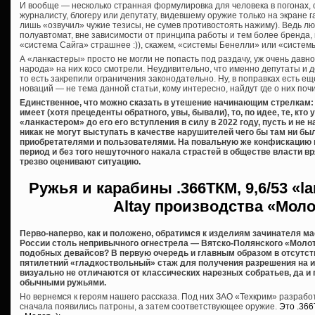
И вообще — несколько странная формулировка для человека в погонах,
журналисту, блогеру или депутату, видевшему оружие только на экране га
лишь «озвучил» чужие тезисы, не сумев противостоять нажиму). Ведь лю
полуавтомат, вне зависимости от принципа работы и тем более бренда,
«система Сайга» страшнее :)), скажем, «системы Бенелли» или «систем
А «ланкастеры» просто не могли не попасть под раздачу, уж очень дав
народа» на них косо смотрели. Неудивительно, что именно депутаты и 
то есть закрепили ограничения законодательно. Ну, в поправках есть еще
новаций — не тема данной статьи, кому интересно, найдут где о них почи
Единственное, что можно сказать в утешение начинающим стрелкам: 
имеет (хотя прецеденты обратного, увы, бывали), то, по идее, те, кт
«ланкастером» до его его вступления в силу в 2022 году, пусть и не
никак не могут выступать в качестве нарушителей чего бы там ни б
приобретателями и пользователями. На повальную же конфискацию 
период и без того нешуточного накала страстей в обществе власти вря
трезво оценивают ситуацию.
Ружья и карабины
.366ТКМ, 9,6/53 «l
Altay производства «Мол
Перво-наперво, как и положено, обратимся к изделиям зачинателя м
России столь непривычного огнестрела — Вятско-Полянского «Молот
подобных девайсов? В первую очередь и главным образом в отсутст
пятилетний «гладкоствольный» стаж для получения разрешения на их 
визуально не отличаются от классических нарезных собратьев, да и
обычными ружьями.
Но вернемся к героям нашего рассказа. Под них ЗАО «Техкрим» разраб
сначала появились патроны, а затем соответствующее оружие.
Это .36