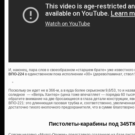
И, наконец, пара слов о своеобразном «старшем брате» уже известног
ВПО-224
в единственном пока исполнении «00» (дерево/ламинат, ствол 
Поскольку он идет не в 366-м, а в куда более серьезном 9,6/53, то и назва
солидное — «Вепрь Хантер» (цена тоже впечатляет — порядка 60 тысяч 
обратите внимание на две бросающиеся в глаза детали конструкции, я
ВПО-221: это длиннющая газовая трубка и, соответственно, увеличенна
достаточно тихого кнопочного предохранителя, что в сумме благотворно
Пистолеты-карабины под 345ТК 
Совсем недавно «Молот-Оружие» представило созданную на базе писто