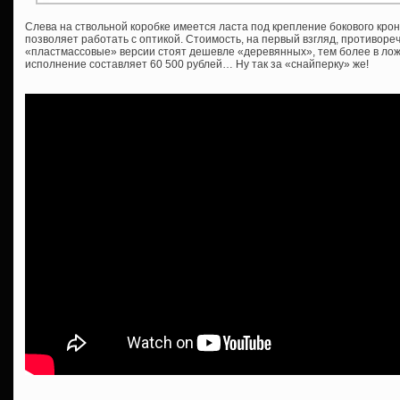
Слева на ствольной коробке имеется ласта под крепление бокового крон
позволяет работать с оптикой. Стоимость, на первый взгляд, противоре
«пластмассовые» версии стоят дешевле «деревянных», тем более в ложе
исполнение составляет 60 500 рублей… Ну так за «снайперку» же!