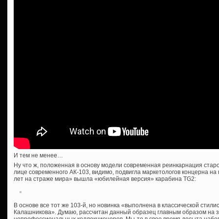
И тем не менее…
Ну что ж, положенная в основу модели современная реинкарнация старо
лице современного АК-103, видимо, подвигла маркетологов концерна на
лет на страже мира» вышла «юбилейная версия» карабина TG2:
В основе все тот же 103-й, но новинка «выполнена в классической стили
Калашникова». Думаю, рассчитан данный образец главным образом на 