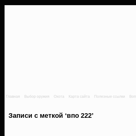
Главная
Выбор оружия
Охота
Карта сайта
Полезные ссылки
Воп
Записи с меткой ‘впо 222’