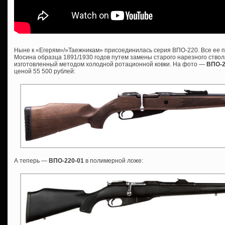
Ныне к «Егерям»/»Таежникам» присоединилась серия ВПО-220. Все ее п
Мосина образца 1891/1930 годов путем замены старого нарезного ствол
изготовленный методом холодной ротационной ковки. На фото —
ВПО-
ценой 55 500 рублей:
А теперь —
ВПО-220-01
в полимерной ложе: