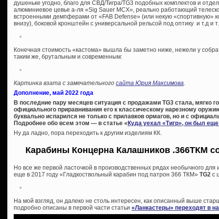
душеньке угодно, благо для СВД/Тигра/TG3 подобных комплектов и отд
алюминиевое цевье а-ля «Sig Sauer MCX», реально работающий телеско
встроенными демпферами от «FAB Defense» (или некую «спортивную» ко
внизу), боковой кронштейн с универсальной рельсой под оптику и т.д и т.
Конечная стоимость «кастома» вышла бы заметно ниже, нежели у собра
таким же, брутальным и современным:
Картинка взата с замечательного
сайта Юрия Максимова
.
Дополнение, май 2022 года
В последние пару месяцев ситуация с продажами TG3 стала, мягко го
официального приравнивания его к классическому нарезному оружию
буквально испарился не только с прилавков ормагов, но и с официал
Подробнее обо всем этом — в статье «
Куда уехал «Тигр», он был ещ
Ну да ладно, пора переходить к другим изделиям КК.
Карабины Концерна Калашников .366ТКМ со
Но все же первой ласточкой в производственных рядах необычного для
еще в 2017 году «Гладкоствольный карабин под патрон 366 ТКМ»
TG2
с 
На мой взгляд, он далеко не столь интересен, как описанный выше ст
подробно описаны в первой части статьи
«Ланкастеры» переходят в н